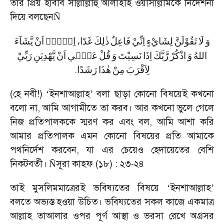
তাঁর প্রিয় হাবীব সাল্লাল্লাহু আলাইহি ওয়াসাল্লামকে নির্দেশনা
দিয়ে বলছেন
Ñ
وَ
لَا
تَقُوْلَنَّ
لِشَايْءٍ
اِنِّيْ
فَاعِلٌ
ذٰلِكَ
غَدًا،
اِلَّاۤ
اَنْ
يَّشَآءَ
اللهُ
وَ
اذْكُرْ
رَّبَّكَ
اِذَا
نَسِيْتَ
وَ
قُلْ
عَسٰۤي
اَنْ
يَّهْدِيَنِ
رَبِّيْ
.
لِاَقْرَبَ
مِنْ
هٰذَا
رَشَدًا
(
হে নবী!)
‘
ইনশাআল্লাহ
’
বলা ছাড়া কোনো বিষয়েই কখনো
বলো না
,
আমি আগামীতে তা করব। আর কখনো ভুলে গেলে
নিজ প্রতিপালককে স্মরণ কর এবং বল
,
আমি আশা করি
আমার প্রতিপালক এমন কোনো বিষয়ের প্রতি আমাকে
পথনির্দেশ করবেন
,
যা এর চেয়েও হেদায়েতের বেশি
নিকটবর্তী।
সূরা কাহফ (১৮) : ২৩-২৪
Ñ
তাই মুসলিমমাত্রেরই ভবিষ্যতের বিষয়ে
‘
ইনশাআল্লাহ
’
বলতে অভ্যস্ত হওয়া উচিত। ভবিষ্যতের সকল কাজে একমাত্র
আল্লাহ তাআলার ওপর পূর্ণ আস্থা ও ভরসা রেখে অগ্রসর