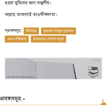
হওয়া মুমিনের জন্য বাঞ্ছনীয়।
আল্লাহ তাআলাই তাওফীকদাতা।
প্রসঙ্গসমূহ:
দ্বীনিয়াত
কুরআন-উলূমুল কুরআন
আদব-শিষ্টাচার
ইসলামের সৌন্দর্য-মাধুর্য
»
প্রসঙ্গসমূহ