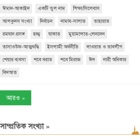
ঈমান-আকাইদ
একটি ভুল নাম
শিক্ষা/সিলেবাস
আলকুদস সংখ্যা
নির্বাচন
নামায-সালাত
তাহারাত
রমযান প্রসঙ্গ
হজ্জ্ব
যাকাত
মুয়ামালাত-লেনদেন
তাসাওউফ-আত্মশুদ্ধি
ইসলামী অর্থনীতি
দাওয়াত ও তাবলীগ
শেয়ার ব্যবসা
শবে বরাত
শবে মিরাজ
ঈদ
নারী অধিকার
বিদআত
»
আরও
»
সাম্প্রতিক সংখ্যা