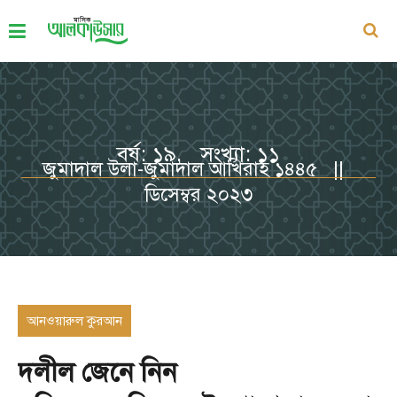
বর্ষ: ১৯, সংখ্যা: ১১
জুমাদাল উলা-জুমাদাল আখিরাহ ১৪৪৫ ||
ডিসেম্বর ২০২৩
আনওয়ারুল কুরআন
দলীল জেনে নিন