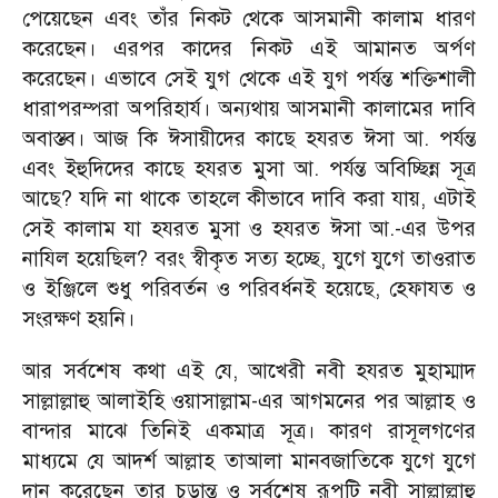
পেয়েছেন এবং তাঁর নিকট থেকে আসমানী কালাম ধারণ
করেছেন। এরপর কাদের নিকট এই আমানত অর্পণ
করেছেন। এভাবে সেই যুগ থেকে এই যুগ পর্যন্ত শক্তিশালী
ধারাপরম্পরা অপরিহার্য। অন্যথায় আসমানী কালামের দাবি
অবাস্তব। আজ কি ঈসায়ীদের কাছে হযরত ঈসা আ. পর্যন্ত
এবং ইহুদিদের কাছে হযরত মুসা আ. পর্যন্ত অবিচ্ছিন্ন সূত্র
আছে? যদি না থাকে তাহলে কীভাবে দাবি করা যায়, এটাই
সেই কালাম যা হযরত মুসা ও হযরত ঈসা আ.-এর উপর
নাযিল হয়েছিল? বরং স্বীকৃত সত্য হচ্ছে, যুগে যুগে তাওরাত
ও ইঞ্জিলে শুধু পরিবর্তন ও পরিবর্ধনই হয়েছে, হেফাযত ও
সংরক্ষণ হয়নি।
আর সর্বশেষ কথা এই যে, আখেরী নবী হযরত মুহাম্মাদ
সাল্লাল্লাহু আলাইহি ওয়াসাল্লাম-এর আগমনের পর আল্লাহ ও
বান্দার মাঝে তিনিই একমাত্র সূত্র। কারণ রাসূলগণের
মাধ্যমে যে আদর্শ আল্লাহ তাআলা মানবজাতিকে যুগে যুগে
দান করেছেন তার চূড়ান্ত ও সর্বশেষ রূপটি নবী সাল্লাল্লাহু