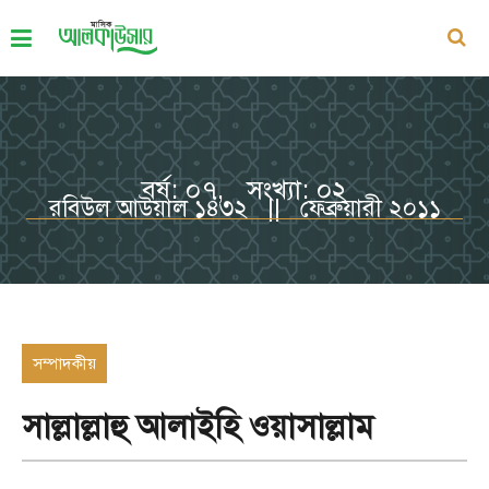
বর্ষ: ০৭, সংখ্যা: ০২
রবিউল আউয়াল ১৪৩২ || ফেব্রুয়ারী ২০১১
সম্পাদকীয়
সাল্লাল্লাহু আলাইহি ওয়াসাল্লাম