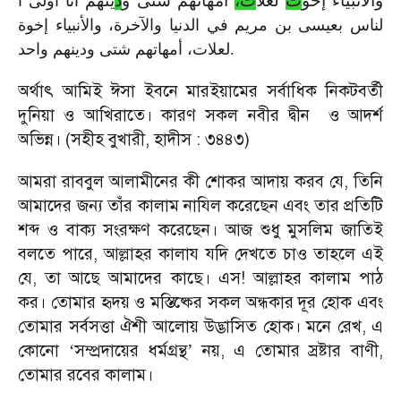
والأنبياء
إخو
ت
لعلا
ت،
أمهاتهم
شتى
و
د
ينهم
أنا أولى ا
لناس بعيسى بن مريم في الدنيا والآخرة، والأنبياء إخوة
لعلات، أمهاتهم شتى ودينهم واحد.
অর্থাৎ আমিই ঈসা ইবনে মারইয়ামের সর্বাধিক নিকটবর্তী
দুনিয়া ও আখিরাতে। কারণ সকল নবীর দ্বীন
ও আদর্শ
অভিন্ন। (সহীহ বুখারী, হাদীস : ৩৪৪৩)
আমরা রাববুল আলামীনের কী শোকর আদায় করব যে, তিনি
আমাদের জন্য তাঁর কালাম নাযিল করেছেন এবং তার প্রতিটি
শব্দ ও বাক্য সংরক্ষণ করেছেন। আজ শুধু মুসলিম জাতিই
বলতে পারে, আল্লাহর কালায যদি দেখতে চাও তাহলে এই
যে, তা আছে আমাদের কাছে। এস! আল্লাহর কালাম পাঠ
কর। তোমার হৃদয় ও মস্তিষ্কের সকল অন্ধকার দূর হোক এবং
তোমার সর্বসত্তা ঐশী আলোয় উদ্ভাসিত হোক। মনে রেখ, এ
কোনো
সম্প্রদায়ের ধর্মগ্রন্থ
নয়, এ তোমার স্রষ্টার বাণী,
‘
’
তোমার রবের কালাম।