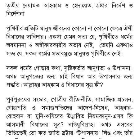
তৃতীয় নেয়ামত আহকাম ও হেদায়েত, স্রষ্টার নির্দেশ ও
নির্দেশনা
পৃথিবীর প্রতিটি মানুষ জীবনের কোনো না কোনো ক্ষেত্রে ঐশী
বিধানের দাবিদার। একথা যেমন সত্য যে, পৃথিবীতে ধর্মের
অবমাননা ও অস্বীকারকারীর অভাব নেই,
তেমনি একথাও
সত্য যে, সকল ধর্মের প্রভাবমুক্ত মানুষও পৃথিবীতে নেই।
সকল ধর্মের গোড়ার কথা, সৃষ্টিকর্তার আনুগত্য ও উপাসনা।
অথচ আনুগত্যের জন্য চাই বিধান আর উপাসনার জন্য
পদ্ধতি। আল্লাহর আহকাম ও বিধানের সূত্র কী?
পূর্বপুরুষের সংস্কার, গোত্রীয় রীতি-নীতি, সামাজিক প্রচলন,
গোত্রপতি ও সমাজপতিদের আদেশ-নিষেধ, আহবার-
রোহবান বা মুনি-ঋষিদের উদ্ভাবিত নিয়মকানুন-এসব কি
আসমানী বিধানের সূত্র? নাউযুবিল্লাহ। অথচ এসবের
ভিত্তিতেই তো কত জাতি স্রষ্টার
উপাসনায়
লিপ্ত এবং তাঁর
‘
’