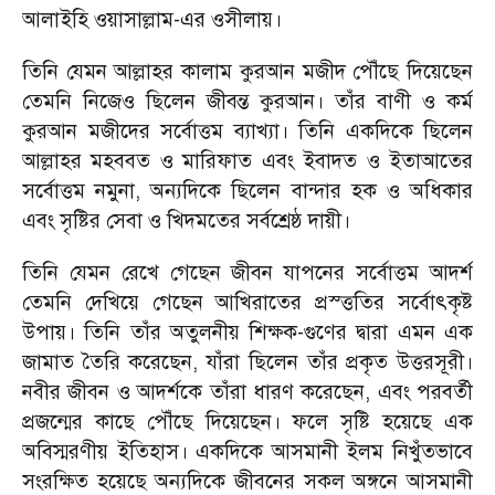
আলাইহি ওয়াসাল্লাম-এর ওসীলায়।
তিনি যেমন আল্লাহর কালাম কুরআন মজীদ পৌঁছে দিয়েছেন
তেমনি নিজেও ছিলেন জীবন্ত কুরআন। তাঁর বাণী ও কর্ম
কুরআন মজীদের সর্বোত্তম ব্যাখ্যা। তিনি একদিকে ছিলেন
আল্লাহর মহববত ও মারিফাত এবং ইবাদত ও ইতাআতের
সর্বোত্তম নমুনা, অন্যদিকে ছিলেন বান্দার হক ও অধিকার
এবং সৃষ্টির সেবা ও খিদমতের সর্বশ্রেষ্ঠ দায়ী।
তিনি যেমন রেখে গেছেন জীবন যাপনের সর্বোত্তম আদর্শ
তেমনি দেখিয়ে গেছেন আখিরাতের প্রস্ত্ততির সর্বোৎকৃষ্ট
উপায়। তিনি তাঁর অতুলনীয় শিক্ষক-গুণের দ্বারা এমন এক
জামাত তৈরি করেছেন, যাঁরা ছিলেন তাঁর প্রকৃত উত্তরসূরী।
নবীর জীবন ও আদর্শকে তাঁরা ধারণ করেছেন, এবং পরবর্তী
প্রজন্মের কাছে পৌঁছে দিয়েছেন। ফলে সৃষ্টি হয়েছে এক
অবিস্মরণীয় ইতিহাস। একদিকে আসমানী ইলম নিখুঁতভাবে
সংরক্ষিত হয়েছে অন্যদিকে জীবনের সকল অঙ্গনে আসমানী