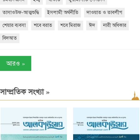
তাসাওউফ-আত্মশুদ্ধি
ইসলামী অর্থনীতি
দাওয়াত ও তাবলীগ
শেয়ার ব্যবসা
শবে বরাত
শবে মিরাজ
ঈদ
নারী অধিকার
বিদআত
»
আরও
»
সাম্প্রতিক সংখ্যা