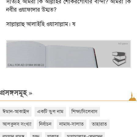
সত্যিই আমরা কি আল্লাহর শোকরগোযার বান্দা? আমরা কি
নবীর ওয়াফাদার উম্মত?
সাল্লাল্লাহু আলাইহি ওয়াসাল্লাম। ষ
»
প্রসঙ্গসমূহ
ঈমান-আকাইদ
একটি ভুল নাম
শিক্ষা/সিলেবাস
আলকুদস সংখ্যা
নির্বাচন
নামায-সালাত
তাহারাত
রমযান প্রসঙ্গ
হজ্জ্ব
যাকাত
মুয়ামালাত-লেনদেন