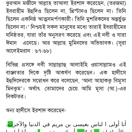
কুরআন মজীদে আল্লাহ তাআলা ইরশাদ করেছেন, (তরজমা)
ইবরাহীম ইহুদিও ছিলেন না, খ্রিস্টানও ছিলেন না। তিনি
ছিলেন একনিষ্ঠ আত্মসমর্পণকারী। তিনি মুশরিকদের অন্তর্ভুক্ত
ছিলেন না।
নিশ্চয়ই সকল মানুষের মধ্যে তারাই ইবরাহীমের
’
ঘনিষ্ঠতর, যারা তাঁর অনুসরণ করেছে এবং এই নবী ও যারা
ঈমান
এনেছে। আর আল্লাহ মুমিনদের অভিভাবক। (সূরা
আলেইমরান : ৬৭-৬৮)
বিভিন্ন প্রসঙ্গে নবী সাল্লাল্লাহু আলাইহি ওয়াসাল্লামও এই
বাস্তবতার দিকে দৃষ্টি আকর্ষণ করেছেন। এক হাদীসে
ইহুদিদেরকে সম্বোধন করে বলেছেন,
আনা আহাককু বিমূসা
‘
মিনকুম
। অর্থাৎ তোমাদের চেয়ে আমি মূসা (আ.)-এর
’
নিকটতর।
অন্য হাদীসে ইরশাদ করেছেন-
،
ت
والآخر
الدنيا
في
مريم
بن
بعيسى
لناس
ا
أولى
أنا