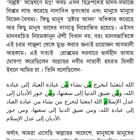
সন্তুষ্টি
অন্বেষণে মগ্ন! অথচ এসব ছিদ্রপথেই মানব-সমাজে
‘
’
বিস্তার লাভ করেছে নানাবিধ কুসংস্কার এবং মানুষে মানুষে
বিভেদ-বৈষম্য। কিছু মানুষ
স্রষ্টার আসন
অধিকার করেছে
‘
’
আর কিছু মানুষ তাদের দাসত্বে নিয়োজিত হয়েছে। এইসব
মানবরচিত নিয়মকানুন ঐশী বিধান নয়; বরং মানবজাতিকে
এই চরম লাঞ্ছনা থেকে মুক্ত করার জন্যই প্রয়োজন আসমানী
আহকাম। এই সত্যই
রোস্তমের দরবারে দ্ব্যর্থহীন ভাষায়
ঘোষণা করেছিলেন আল্লাহর নবীর সাহাবী হযরত রিবয়ী
ইবনে আমির রা.। তিনি বলেছিলেন-
الله
ابتعثنا
لنخرج
م
ن
نشاء
م
ن
عبادة
العباد
إلى
عبادة
الله،
و
م
ن
ضيق
الدنيا
إلى
سعتها،
و
م
ن
جور
الأديان
إلى
عدل
الإسلا
م
الله ابتعثنا لنخرج من نشاء من عبادة العباد
إلى عبادة الله، ومن ضيق الدنيا إلى سعتها، ومن جور
الأديان إلى عدل الإسلام.
অর্থাৎ আমরা এসেছি আল্লাহর আদেশে, মানুষকে মানুষের