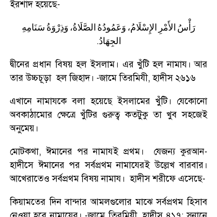
ইরশাদ হয়েছে
-
رَأْسُ
الأَمْرِ
الإِسْلَامُ،
وَعَمُودُهُ
الصَّلَاةُ،
وَذِرْوَةُ
سَنَامِهِ
.
الجِهَادُ
দ্বীনের প্রধান বিষয় হল ইসলাম। এর খুঁটি হল নামায। আর
তার উচ্চচূড়া হল জিহাদ।
-
জামে তিরমিযী
,
হাদীস ২৬১৬
এখানে নামাযকে বলা হয়েছে ইসলামের খুঁটি। যেকোনো
অবকাঠামোর ক্ষেত্রে খুঁটির গুরুত্ব কতটুকু তা খুব সহজেই
অনুমেয়।
মোটকথা
,
ঈমানের পর নামাযই প্রথম। যেজন্য কুরআন-
হাদীসে ঈমানের পর সর্বপ্রথম নামাযেরই উল্লেখ বারবার।
আখেরাতেও সর্বপ্রথম বিষয় নামায। হাদীস শরীফে এসেছে
-
কিয়ামতের দিন বান্দার আমলগুলোর মাঝে সর্বপ্রথম হিসাব
নেওয়া হবে নামাযের।
-
জামে তিরমিযী
,
হাদীস ৪১৭
;
সুনানে