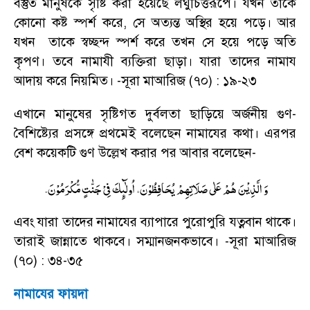
বস্তুত মানুষকে সৃষ্টি করা হয়েছে লঘুচিত্তরূপে। যখন তাকে
কোনো কষ্ট স্পর্শ করে
,
সে অত্যন্ত অস্থির হয়ে পড়ে। আর
যখন তাকে স্বচ্ছন্দ স্পর্শ করে তখন সে হয়ে পড়ে অতি
কৃপণ। তবে নামাযী ব্যক্তিরা ছাড়া। যারা তাদের নামায
আদায় করে নিয়মিত।
-
সূরা মাআরিজ (৭০) : ১৯-২৩
এখানে মানুষের সৃষ্টিগত দুর্বলতা ছাড়িয়ে অর্জনীয় গুণ-
বৈশিষ্ট্যের প্রসঙ্গে প্রথমেই বলেছেন নামাযের কথা। এরপর
বেশ কয়েকটি গুণ উল্লেখ করার পর আবার বলেছেন
-
.
وَ الَّذِیْنَ هُمْ عَلٰی صَلَاتِهِمْ یُحَافِظُوْنَ، اُولٰٓىِٕكَ فِیْ جَنّٰتٍ مُّكْرَمُوْنَ
এবং যারা তাদের নামাযের ব্যাপারে পুরোপুরি যত্নবান থাকে।
তারাই জান্নাতে থাকবে। সম্মানজনকভাবে।
-
সূরা মাআরিজ
(৭০) : ৩৪-৩৫
নামাযের ফায়দা