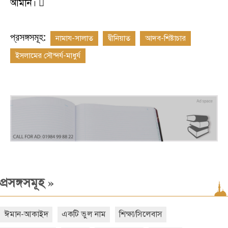
আমীন। 
প্রসঙ্গসমূহ:
নামায-সালাত
দ্বীনিয়াত
আদব-শিষ্টাচার
ইসলামের সৌন্দর্য-মাধুর্য
»
প্রসঙ্গসমূহ
ঈমান-আকাইদ
একটি ভুল নাম
শিক্ষা/সিলেবাস