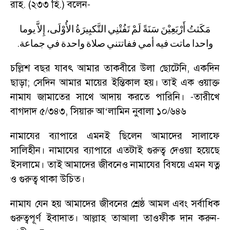
রাহ. (২৩৩ হি.) বলেন
-
مَكَثتُ
أَرْبَعِيْنَ
سَنَةً
لَمْ
تَفُتْنِي
التَّكبِيرَةُ
الأُوْلَى،
إِلاَّ
يوما
.
واحدا
ماتت
فيه
أمي
ففاتتني
صلاة
واحدة
في
جماعة
চল্লিশ বছর যাবৎ আমার তাকবীরে উলা ছোটেনি
,
একদিন
ছাড়া
;
সেদিন আমার মায়ের ইন্তিকাল হয়। তাই এক ওয়াক্ত
নামায জামাতের সাথে আদায় করতে পারিনি।
তারীখে
-
বাগদাদ ৫/৩৪৩
,
সিয়ারু আ
‘
লামিন নুবালা ১০/৬৪৬
নামাযের ব্যাপারে এমনই ছিলেন আমাদের সালাফে
সালিহীন। নামাযের ব্যাপারে এতটাই গুরুত্ব দেওয়া হয়েছে
ইসলামে। তাই আমাদের জীবনেও নামাযের বিষয়ে এমন যত্ন
ও গুরুত্ব থাকা উচিত।
নামায যেন হয় আমাদের জীবনের শ্রেষ্ঠ আমল এবং সর্বাধিক
গুরুত্বপূর্ণ ইবাদাত। আল্লাহ তাআলা তাওফীক দান করুন
-