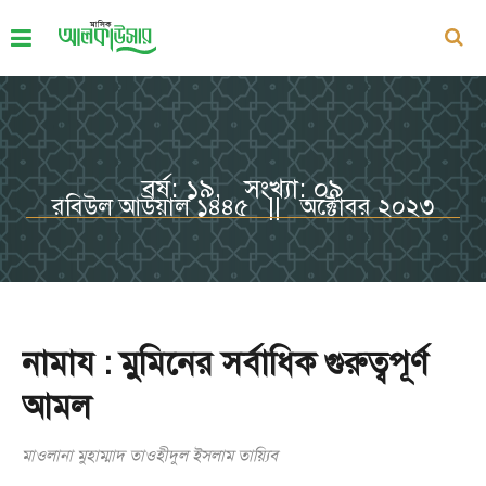
বর্ষ: ১৯, সংখ্যা: ০৯
রবিউল আউয়াল ১৪৪৫ || অক্টোবর ২০২৩
নামায : মুমিনের সর্বাধিক গুরুত্বপূর্ণ
আমল
মাওলানা মুহাম্মাদ তাওহীদুল ইসলাম তায়্যিব