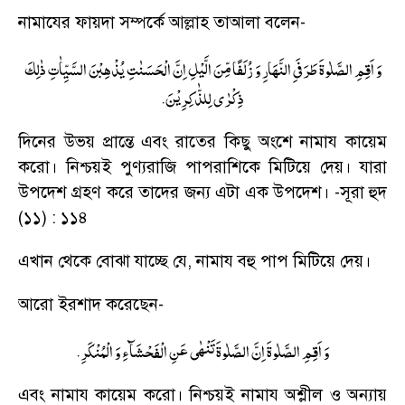
নামাযের ফায়দা সম্পর্কে আল্লাহ তাআলা বলেন
-
وَ اَقِمِ الصَّلٰوةَ طَرَفَیِ النَّهَارِ وَ زُلَفًا مِّنَ الَّیْلِ اِنَّ الْحَسَنٰتِ یُذْهِبْنَ السَّیِّاٰتِ ذٰلِكَ
.
ذِكْرٰی لِلذّٰكِرِیْنَ
দিনের উভয় প্রান্তে এবং রাতের কিছু অংশে নামায কায়েম
করো। নিশ্চয়ই পুণ্যরাজি পাপরাশিকে মিটিয়ে দেয়। যারা
উপদেশ গ্রহণ করে তাদের জন্য এটা এক উপদেশ।
-
সূরা হুদ
(১১) : ১১৪
এখান থেকে বোঝা যাচ্ছে যে
,
নামায বহু পাপ মিটিয়ে দেয়।
আরো ইরশাদ করেছেন
-
.
وَ اَقِمِ الصَّلٰوةَ اِنَّ الصَّلٰوةَ تَنْهٰی عَنِ الْفَحْشَآءِ وَ الْمُنْكَرِ
এবং নামায কায়েম করো। নিশ্চয়ই নামায অশ্লীল ও অন্যায়