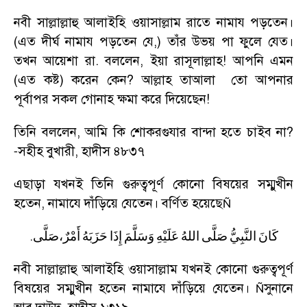
নবী সাল্লাল্লাহু আলাইহি ওয়াসাল্লাম রাতে নামায পড়তেন।
(এত দীর্ঘ নামায পড়তেন যে
,)
তাঁর উভয় পা ফুলে যেত।
তখন আয়েশা রা. বললেন
,
ইয়া রাসূলাল্লাহ! আপনি এমন
(এত কষ্ট) করেন কেন
?
আল্লাহ তাআলা তো আপনার
পূর্বাপর সকল গোনাহ ক্ষমা করে দিয়েছেন!
তিনি বললেন
,
আমি কি শোকরগুযার বান্দা হতে চাইব না
?
সহীহ বুখারী
,
হাদীস ৪৮৩৭
-
এছাড়া যখনই তিনি গুরুত্বপূর্ণ কোনো বিষয়ের সম্মুখীন
হতেন
,
নামাযে দাঁড়িয়ে যেতেন। বর্ণিত হয়েছে
Ñ
.
كَانَ
النَّبِيُّ
صَلَّى
اللهُ
عَلَيْهِ
وَسَلَّمَ
إِذَا
حَزَبَهُ
أَمْرٌ،صَلَّى
নবী সাল্লাল্লাহু আলাইহি ওয়াসাল্লাম যখনই কোনো গুরুত্বপূর্ণ
বিষয়ের সম্মুখীন হতেন নামাযে দাঁড়িয়ে যেতেন।
সুনানে
Ñ