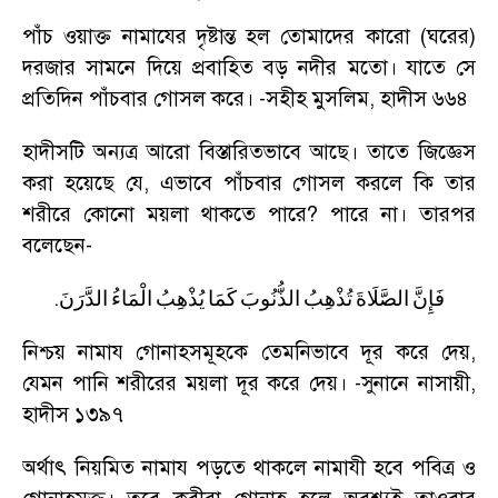
পাঁচ ওয়াক্ত নামাযের দৃষ্টান্ত হল তোমাদের কারো (ঘরের)
দরজার সামনে দিয়ে প্রবাহিত বড় নদীর মতো। যাতে সে
প্রতিদিন পাঁচবার গোসল করে।
-
সহীহ মুসলিম
,
হাদীস ৬৬৪
হাদীসটি অন্যত্র আরো বিস্তারিতভাবে আছে। তাতে জিজ্ঞেস
করা হয়েছে যে
,
এভাবে পাঁচবার গোসল করলে কি তার
শরীরে কোনো ময়লা থাকতে পারে
?
পারে না। তারপর
বলেছেন
-
.
فَإِنَّ
الصَّلَاةَ
تُذْهِبُ
الذُّنُوبَ
كَمَا
يُذْهِبُ
الْمَاءُ
الدَّرَنَ
নিশ্চয় নামায গোনাহসমূহকে তেমনিভাবে দূর করে দেয়
,
যেমন পানি শরীরের ময়লা দূর করে দেয়।
-
সুনানে নাসায়ী
,
হাদীস ১৩৯৭
অর্থাৎ নিয়মিত নামায পড়তে থাকলে নামাযী হবে পবিত্র ও