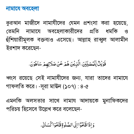
নামাযে অবহেলা
কুরআন মাজীদে নামাযীদের যেমন প্রশংসা করা হয়েছে
,
তেমনি নামাযে অবহেলাকারীদের প্রতি ধমকি ও
হুঁশিয়ারীমূলক বক্তব্যও এসেছে। আল্লাহ রাব্বুল আলামীন
ইরশাদ করেছেন
-
.
فَوَیْلٌ لِّلْمُصَلِّیْنَ،الَّذِیْنَ هُمْ عَنْ صَلَاتِهِمْ سَاهُوْنَ
ধ্বংস রয়েছে সেই নামাযীদের জন্য
,
যারা তাদের নামাযে
গাফলতি করে।
-
সূরা মাঊন (১০৭) : ৪-৫
এমনকি অলসতার সাথে নামায আদায়কে মুনাফিকদের
পরিচয় হিসেবে উল্লেখ করে বলেছেন-
.
وَ اِذَا قَامُوْۤا اِلَی الصَّلٰوةِ قَامُوْا كُسَالٰی