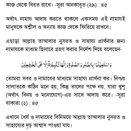
কাজ থেকে বিরত রাখে।
-
সূরা আনকাবূত (২৯) : ৪৫
অর্থাৎ নামায আদায় করতে থাকলে একসময় এই নামাযই
মানুষকে অশ্লীল ও অন্যায় কাজ থেকে ফিরিয়ে রাখবে।
এছাড়া আল্লাহ তাআলার নুসরত ও সাহায্য প্রার্থনার জন্য
নামাযকে মাধ্যম হিসাবে গ্রহণ করার নির্দেশ দিয়ে বলেছেন
-
.
وَ اسْتَعِیْنُوْا بِالصَّبْرِ وَ الصَّلٰوةِ وَ اِنَّهَا لَكَبِیْرَةٌ اِلَّا عَلَی الْخٰشِعِیْنَ
তোমরা সবর ও নামাযের মাধ্যমে সাহায্য প্রার্থনা কর। নিশ্চয়
সালাতকে কঠিন মনে হয়
;
কিন্তু তাদের পক্ষে নয়
,
যারা খুশূ
(অর্থাৎ বিনয় ও মনোযোগ)-এর সাথে আদায় করে।
-
সূরা
বাকারা (২) : ৪৫
এখানে ধৈর্য ও নামাযের বিনিময়ে আল্লাহ তাআলার নুসরত ও
সাহায্যের দৃঢ় আশ্বাস পাওয়া যায়।