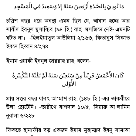
.
مَا
نُودِيَ
بِالصَّلاةِ
أَرْبَعِينَ
سَنَةً
إِلا
وَسَعِيدٌ
فِي
الْمَسْجِدِ
চল্লিশ বছর ধরে অবস্থা এমন ছিল যে
,
আযান হচ্ছে আর
সায়ীদ ইবনুল মুসায়্যিব (৯৪ হি.) রাহ. মসজিদে নেই
এমনটি
-
ঘটত না।
হিলইয়াতুল আউলিয়া ২/১৬৩
;
কিতাবুস সিকাত
-
ইবনে হিব্বান ৪/২৭৪
ইমাম ওয়াকী ইবনুল জাররাহ রাহ. বলেন
-
كَانَ
الأَعْمَشُ
قَرِيْباً
مِنْ
سَبْعِيْنَ
سَنَةً
لَمْ
تَفُتْهُ
التَّكْبِيْرَةُ
.
الأُوْلَى
প্রায় সত্তর বছর যাবৎ আ
‘
মাশ রাহ. (১৪৮ হি.)-এর তাকবীরে
উলা ছোটেনি।
তারীখে বাগদাদ ১০/৫
,
সিয়ারু আ
‘
লামিন
-
নুবালা ৬/২২৮
ফিকহে হানাফীর বড় একজন ইমাম মুহাম্মাদ ইবনু সামাআ