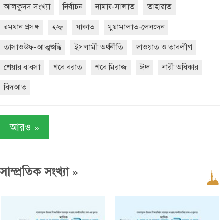
আলকুদস সংখ্যা
নির্বাচন
নামায-সালাত
তাহারাত
রমযান প্রসঙ্গ
হজ্জ্ব
যাকাত
মুয়ামালাত-লেনদেন
তাসাওউফ-আত্মশুদ্ধি
ইসলামী অর্থনীতি
দাওয়াত ও তাবলীগ
শেয়ার ব্যবসা
শবে বরাত
শবে মিরাজ
ঈদ
নারী অধিকার
বিদআত
»
আরও
»
সাম্প্রতিক সংখ্যা