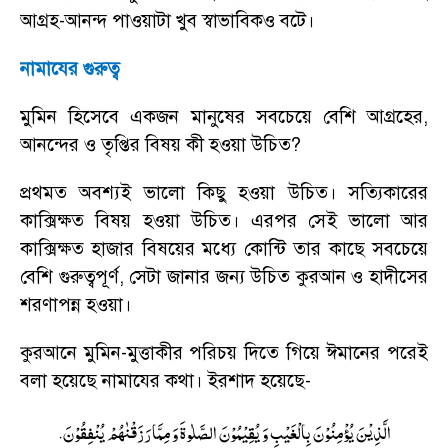
আগ্রহ-আনন্দ পাওয়াটা খুব স্বাভাবিকও বটে।
নামাযের গুরুত্ব
মুমিন হিসেবে একজন মানুষের সবচেয়ে বেশি আগ্রহের
,
আনন্দের ও তৃপ্তির বিষয় কী হওয়া উচিত
?
প্রথমত অবশ্যই ভালো কিছু হওয়া উচিত। সত্যিকারের
কাক্সিক্ষত বিষয় হওয়া উচিত। এরপর সেই ভালো আর
কাক্সিক্ষত হাজার বিষয়ের মধ্যে কোন্টি তার কাছে সবচেয়ে
বেশি গুরুত্বপূর্ণ
,
সেটা জানার জন্য উচিত কুরআন ও হাদীসের
শরণাপন্ন হওয়া।
কুরআনে মুমিন-মুত্তাকীর পরিচয় দিতে গিয়ে ঈমানের পরেই
বলা হয়েছে নামাযের কথা। ইরশাদ হয়েছে
-
.
الَّذِیْنَ یُؤْمِنُوْنَ بِالْغَیْبِ وَ یُقِیْمُوْنَ الصَّلٰوةَ وَ مِمَّا رَزَقْنٰهُمْ یُنْفِقُوْنَ