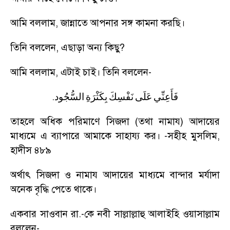
আমি বললাম
,
জান্নাতে আপনার সঙ্গ কামনা করছি।
তিনি বললেন
,
এছাড়া অন্য কিছু
?
আমি বললাম
,
এটাই চাই। তিনি বললেন-
.
فَأَعِنِّي
عَلَى
نَفْسِكَ
بِكَثْرَةِ
السُّجُود
তাহলে অধিক পরিমাণে সিজদা (তথা নামায) আদায়ের
মাধ্যমে এ ব্যাপারে আমাকে সাহায্য কর।
-
সহীহ মুসলিম
,
হাদীস ৪৮৯
অর্থাৎ সিজদা ও নামায আদায়ের মাধ্যমে বান্দার মর্যাদা
অনেক বৃদ্ধি পেতে থাকে।
একবার সাওবান রা.-কে নবী সাল্লাল্লাহু আলাইহি ওয়াসাল্লাম
বললেন
-