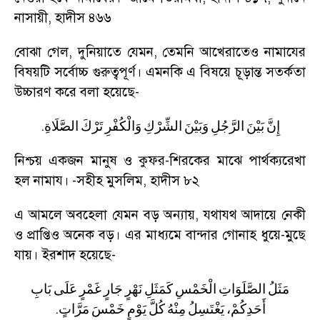
নাসায়ী
,
হাদীস ৪৬৬
বোঝা গেল
,
দুনিয়াতে যেমন
,
তেমনি আখেরাতেও নামাযের
বিষয়টি সর্বোচ্চ গুরুত্বপূর্ণ। এমনকি এ বিষয়ে চূড়ান্ত সতর্কতা
উচ্চারণ করে বলা হয়েছে-
.
إِنَّ
بَيْنَ
الرَّجُلِ
وَبَيْنَ
الشِّرْكِ
وَالْكُفْرِ
تَرْكَ
الصَّلَاةِ
নিশ্চয় একজন মানুষ ও কুফর-শিরকের মাঝে পার্থক্যরেখা
হল নামায।
-
সহীহ মুসলিম
,
হাদীস ৮২
এ আমলে অবহেলা যেমন বড় অন্যায়
,
যথাযথ আদায়ে নেকী
ও প্রাপ্তিও অনেক বড়। এর মাধ্যমে বান্দার গোনাহ ধুয়ে-মুছে
যায়। ইরশাদ হয়েছে
-
مَثَلُ
الصَّلَوَاتِ
الْخَمْسِ
كَمَثَلِ
نَهْرٍ
جَارٍ
غَمْرٍ
عَلَى
بَابِ
.
أَحَدِكُمْ،
يَغْتَسِلُ
مِنْهُ
كُلَّ
يَوْمٍ
خَمْسَ
مَرَّاتٍ