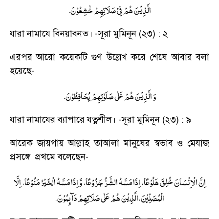
.
الَّذِیْنَ هُمْ فِیْ صَلَاتِهِمْ خٰشِعُوْنَ
যারা নামাযে বিনয়াবনত।
-
সূরা মুমিনূন (২৩) : ২
এরপর আরো কয়েকটি গুণ উল্লেখ করে শেষে আবার বলা
হয়েছে
-
.
وَ الَّذِیْنَ هُمْ عَلٰی صَلَوٰتِهِمْ یُحَافِظُوْنَ
যারা নামাযের ব্যাপারে যত্নশীল।
-
সূরা মুমিনূন (২৩) : ৯
আরেক জায়গায় আল্লাহ তাআলা মানুষের স্বভাব ও মেযাজ
প্রসঙ্গে প্রথমে বলেছেন
-
اِنَّ الْاِنْسَانَ خُلِقَ هَلُوْعًا، اِذَا مَسَّهُ الشَّرُّ جَزُوْعًا، وَّ اِذَا مَسَّهُ الْخَیْرُ مَنُوْعًا، اِلَّا
.
الْمُصَلِّیْنَ،الَّذِیْنَ هُمْ عَلٰی صَلَاتِهِمْ دَآىِٕمُوْنَ