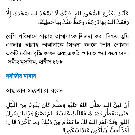
عَلَيْكَ بِكَثْرَةِ السُّجُودِ لِلهِ، فَإِنَّكَ لَا تَسْجُدُ لِلهِ سَجْدَةً،
إِلَّا
.
رَفَعَكَ
اللهُ
بِهَا
دَرَجَةً،
وَحَطَّ
عَنْكَ
بِهَا
خَطِيئَةً
বেশি পরিমাণে আল্লাহ তাআলাকে সিজদা কর। নিশ্চয় তুমি
একবার আল্লাহ তাআলাকে সিজদা করলে তিনি তোমার
একটি মর্যাদা বৃদ্ধি করেন এবং একটি গোনাহ ক্ষমা করে দেন।
সহীহ মুসলিম
,
হাদীস ৪৮৮
-
নবীজীর নামায
আম্মাজান আয়েশা রা. বলেন
-
أَنَّ
نَبِيَّ
اللهِ
صَلَّى
اللهُ
عَلَيْهِ
وَسَلَّمَ
كَانَ
يَقُومُ
مِنَ
اللَّيْلِ
رَسُولَ
يَا
هَذَا
تَصْنَعُ
لِمَ
:
عَائِشَةُ
فَقَالَتْ
قَدَمَاهُ،
تَتَفَطَّرَ
حَتَّى
:
قَالَ
تَأَخَّرَ؟
وَمَا
ذَنْبِكَ
مِنْ
تَقَدَّمَ
مَا
لَكَ
اللهُ
غَفَرَ
وَقَدْ
اللهِ،
!
أَفَلاَ
أُحِبُّ
أَنْ
أَكُونَ
عَبْدًا
شَكُورًا