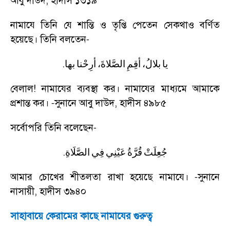
আবু দাউদ
,
হাদীস ১৩১৯
নামাযে তিনি যে শান্তি ও তৃপ্তি পেতেন সেকথাও বর্ণিত
হয়েছে। তিনি বলতেন
-
.
يا
بلالُ،
أقِمِ
الصَّلاةَ،
أرِحْنا
بها
বেলাল! নামাযের ব্যবস্থা কর। নামাযের মাধ্যমে আমাকে
প্রশান্ত কর।
সুনানে আবু দাউদ
,
হাদীস ৪৯৮৫
-
সর্বোপরি তিনি বলেছেন
-
.
جُعِلَتْ
قُرَّةُ
عَيْنِي
فِي
الصَّلَاةِ
আমার চোখের শীতলতা রাখা হয়েছে নামাযে।
সুনানে
-
নাসায়ী
,
হাদীস ৩৯৪০
সাহাবায়ে কেরামের কাছে নামাযের গুরুত্ব