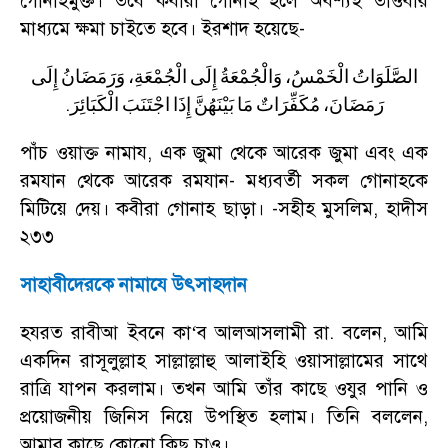
গোনাহমুক্ত। তবে কবীরা গোনাহ হলে অবশ্যই তাওবার
মাধ্যমে ক্ষমা চাইতে হবে। ইরশাদ হয়েছে
-
الصَّلَوَاتُ
الْخَمْسُ،
وَالْجُمْعَةُ
إِلَى
الْجُمْعَةِ،
وَرَمَضَانُ
إِلَى
.
رَمَضَانَ،
مُكَفِّرَاتٌ
مَا
بَيْنَهُنَّ
إِذَا
اجْتَنَبَ
الْكَبَائِرَ
পাঁচ ওয়াক্ত নামায
,
এক জুমা থেকে আরেক জুমা এবং এক
রমযান থেকে আরেক রমযান
-
মধ্যবর্তী সকল গোনাহকে
মিটিয়ে দেয়। কবীরা গোনাহ ছাড়া।
-
সহীহ মুসলিম
,
হাদীস
২৩৩
সাহাবীদেরকে নামাযে উৎসাহদান
হযরত রাবীআ ইবনে কা
‘
ব আলআসলামী রা. বলেন
,
আমি
একদিন রাসূলুল্লাহ সাল্লাল্লাহু আলাইহি ওয়াসাল্লামের সাথে
রাত্রি যাপন করলাম। তখন আমি তাঁর কাছে ওযুর পানি ও
প্রয়োজনীয় জিনিস নিয়ে উপস্থিত হলাম। তিনি বললেন
,
আমার কাছে কোনো কিছু চাও।