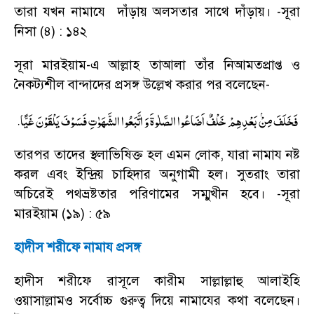
তারা যখন নামাযে দাঁড়ায় অলসতার সাথে দাঁড়ায়।
-
সূরা
নিসা (৪) : ১৪২
সূরা মারইয়াম-এ আল্লাহ তাআলা তাঁর নিআমতপ্রাপ্ত ও
নৈকট্যশীল বান্দাদের প্রসঙ্গ উল্লেখ করার পর বলেছেন
-
.
فَخَلَفَ مِنْۢ بَعْدِهِمْ خَلْفٌ اَضَاعُوا الصَّلٰوةَ وَ اتَّبَعُوا الشَّهَوٰتِ فَسَوْفَ یَلْقَوْنَ غَیًّا
তারপর তাদের স্থলাভিষিক্ত হল এমন লোক
,
যারা নামায নষ্ট
করল এবং ইন্দ্রিয় চাহিদার অনুগামী হল। সুতরাং তারা
অচিরেই পথভ্রষ্টতার পরিণামের সম্মুখীন হবে।
-
সূরা
মারইয়াম (১৯) : ৫৯
হাদীস শরীফে নামায প্রসঙ্গ
হাদীস শরীফে রাসূলে কারীম সাল্লাল্লাহু আলাইহি
ওয়াসাল্লামও সর্বোচ্চ গুরুত্ব দিয়ে নামাযের কথা বলেছেন
।