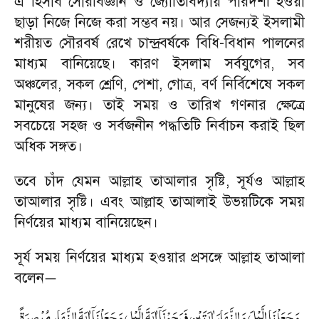
এ হিসাব সৌরবিজ্ঞান ও জ্যোতির্বিদ্যায় পারদর্শী হওয়া
ছাড়া নিজে নিজে করা সম্ভব নয়। আর সেজন্যই ইসলামী
শরীয়ত সৌরবর্ষ রেখে চান্দ্রবর্ষকে বিধি
-
বিধান পালনের
মাধ্যম বানিয়েছে। কারণ ইসলাম সর্বযুগের
,
সব
অঞ্চলের
,
সকল শ্রেণি
,
পেশা
,
গোত্র
,
বর্ণ নির্বিশেষে সকল
মানুষের জন্য। তাই সময় ও তারিখ গণনার ক্ষেত্রে
সবচেয়ে সহজ ও সর্বজনীন পদ্ধতিটি নির্বাচন করাই ছিল
অধিক সঙ্গত।
তবে চাঁদ যেমন আল্লাহ তাআলার সৃষ্টি
,
সূর্যও আল্লাহ
তাআলার সৃষ্টি। এবং আল্লাহ তাআলাই উভয়টিকে সময়
নির্ণয়ের মাধ্যম বানিয়েছেন।
সূর্য সময় নির্ণয়ের মাধ্যম হওয়ার প্রসঙ্গে আল্লাহ তাআলা
বলেন
—
وَ جَعَلْنَا الَّيْلَ وَ النَّهَارَ اٰيَتَيْنِ فَمَحَوْنَاۤ اٰيَةَ الَّيْلِ وَ جَعَلْنَاۤ اٰيَةَ النَّهَارِ مُبْصِرَةً