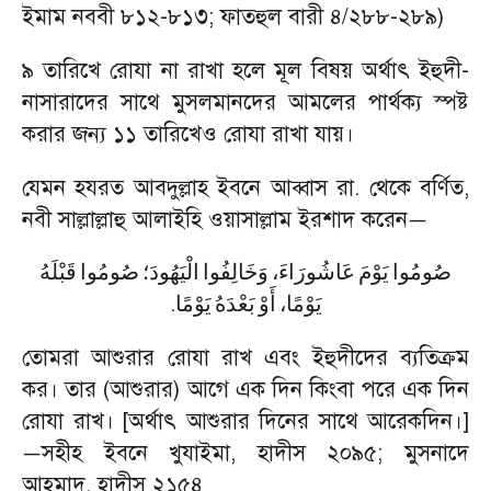
ইমাম নববী ৮১২
-
৮১৩
;
ফাতহুল বারী ৪/২৮৮-২৮৯)
৯ তারিখে রোযা না রাখা হলে মূল বিষয় অর্থাৎ ইহুদী
-
নাসারাদের সাথে মুসলমানদের আমলের পার্থক্য স্পষ্ট
করার জন্য ১১ তারিখেও রোযা রাখা যায়।
যেমন হযরত আবদুল্লাহ ইবনে আব্বাস রা. থেকে বর্ণিত
,
নবী সাল্লাল্লাহু আলাইহি ওয়াসাল্লাম ইরশাদ করেন
—
صُومُوا
يَوْمَ
عَاشُورَاءَ،
وَخَالِفُوا
الْيَهُودَ؛
صُومُوا
قَبْلَهُ
.
يَوْمًا،
أَوْ
بَعْدَهُ
يَوْمًا
তোমরা আশুরার রোযা রাখ এবং ইহুদীদের ব্যতিক্রম
কর। তার (আশুরার) আগে এক দিন কিংবা পরে এক দিন
রোযা রাখ। [অর্থাৎ আশুরার দিনের সাথে আরেকদিন।]
সহীহ ইবনে খুযাইমা
,
হাদীস ২০৯৫
;
মুসনাদে
—
আহমাদ
,
হাদীস ২১৫৪