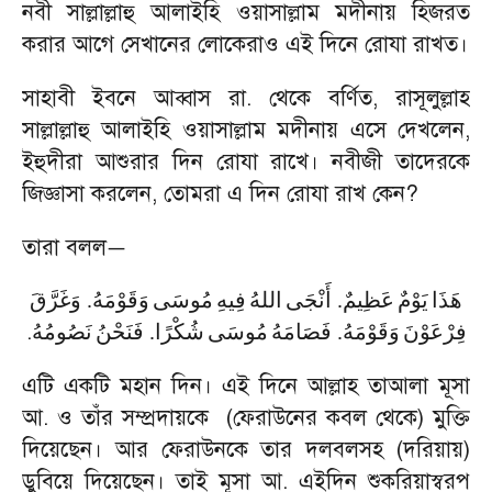
নবী সাল্লাল্লাহু আলাইহি ওয়াসাল্লাম মদীনায় হিজরত
করার আগে সেখানের লোকেরাও এই দিনে রোযা রাখত।
সাহাবী ইবনে আব্বাস রা. থেকে বর্ণিত
,
রাসূলুল্লাহ
সাল্লাল্লাহু আলাইহি ওয়াসাল্লাম মদীনায় এসে দেখলেন
,
ইহুদীরা আশুরার দিন রোযা রাখে। নবীজী তাদেরকে
জিজ্ঞাসা করলেন
,
তোমরা এ দিন রোযা রাখ কেন
?
তারা বলল
—
وَغَرَّقَ
.
وَقَوْمَهُ
مُوسَى
فِيهِ
اللهُ
أَنْجَى
.
عَظِيمٌ
يَوْمٌ
هَذَا
.
نَصُومُهُ
فَنَحْنُ
.
شُكْرًا
مُوسَى
فَصَامَهُ
.
وَقَوْمَهُ
فِرْعَوْنَ
এটি একটি মহান দিন। এই দিনে আল্লাহ তাআলা মূসা
আ. ও তাঁর সম্প্রদায়কে (ফেরাউনের কবল থেকে) মুক্তি
দিয়েছেন। আর ফেরাউনকে তার দলবলসহ (দরিয়ায়)
ডুবিয়ে দিয়েছেন। তাই মূসা আ. এইদিন শুকরিয়াস্বরপ