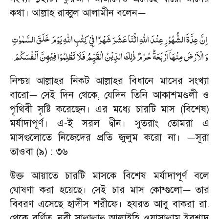
কথা। আল্লাহ রাব্বুল আলামীন বলেন
—
اِنَّ عِدَّةَ الشُّهُوْرِ عِنْدَ اللهِ اثْنَا عَشَرَ شَهْرًا فِيْ كِتٰبِ اللهِ يَوْمَ خَلَقَ السَّمٰوٰتِ
.
وَ الْاَرْضَ مِنْهَاۤ اَرْبَعَةٌ حُرُمٌ ذٰلِكَ الدِّيْنُ الْقَيِّمُ فَلَا تَظْلِمُوْا فِيْهِنَّ اَنْفُسَكُمْ
নিশ্চয় আল্লাহর নিকট আল্লাহর বিধানে মাসের সংখ্যা
বারো
সেই দিন থেকে
,
যেদিন তিনি আকাশমণ্ডলী ও
—
পৃথিবী সৃষ্টি করেছেন। এর মধ্যে চারটি মাস (বিশেষ)
মর্যাদাপূর্ণ। এ
-
ই সরল দ্বীন। সুতরাং তোমরা এ
মাসগুলোতে নিজেদের প্রতি জুলুম করো না।
সূরা
—
তাওবা (৯) : ৩৬
উক্ত আয়াতে চারটি মাসকে বিশেষ মর্যাদাপূর্ণ বলে
ঘোষণা করা হয়েছে। সেই চার মাস কোন্গুলো
তার
—
বিবরণ এসেছে হাদীস শরীফে। হযরত আবু বাকরা রা.
থেকে বর্ণিত
,
নবী সাল্লাল্লাহু আলাইহি ওয়াসাল্লাম ইরশাদ