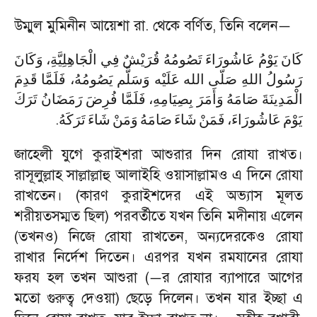
উম্মুল মুমিনীন আয়েশা রা. থেকে বর্ণিত
,
তিনি বলেন
—
كَانَ
يَوْمُ
عَاشُورَاءَ
تَصُومُهُ
قُرَيْشٌ
فِي
الْجَاهِلِيَّةِ،
وَكَانَ
رَسُولُ
اللهِ
صَلّى
الله
عَلَيْه
وَسَلَّم
يَصُومُهُ،
فَلَمَّا
قَدِمَ
الْمَدِينَةَ
صَامَهُ
وَأَمَرَ
بِصِيَامِهِ،
فَلَمَّا
فُرِضَ
رَمَضَانُ
تَرَكَ
.
يَوْمَ
عَاشُورَاءَ،
فَمَنْ
شَاءَ
صَامَهُ
وَمَنْ
شَاءَ
تَرَكَهُ
জাহেলী যুগে কুরাইশরা আশুরার দিন রোযা রাখত।
রাসূলুল্লাহ সাল্লাল্লাহু আলাইহি ওয়াসাল্লামও এ দিনে রোযা
রাখতেন। (কারণ কুরাইশদের এই অভ্যাস মূলত
শরীয়তসম্মত ছিল) পরবর্তীতে যখন তিনি মদীনায় এলেন
(তখনও) নিজে রোযা রাখতেন
,
অন্যদেরকেও রোযা
রাখার নির্দেশ দিতেন। এরপর যখন রমযানের রোযা
ফরয হল তখন আশুরা (
র রোযার ব্যাপারে আগের
—
মতো গুরুত্ব দেওয়া) ছেড়ে দিলেন। তখন যার ইচ্ছা এ