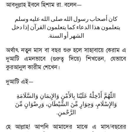
আবদুল্লাহ ইবনে হিশাম রা. বলেন
—
كان
أصحاب
رسول
الله
صلى
الله
عليه
وسلم
يتعلمون
هذا
الدعاء
كما
يتعلمون
القرآن
إذا
دخل
.
الشهر
أو
السنة
অর্থাৎ নতুন মাস বা বছর শুরু হলে সাহাবায়ে কেরাম এ
দুআটি এমনভাবে (গুরুত্ব দিয়ে) শিখতেন
,
যেভাবে
কুরআনুল কারীম শেখেন।
দুআটি এই
—
اللّهُمَّ أَدْخِلْهُ عَلَيْنَا بِالأَمْنِ وَالإِيمَانِ وَالسَّلَامَةِ
وَالإِسْلَامِ، وَجِوَارٍ مِّنَ الشَّيْطَانِ، وَرِضْوَانٍ مِّنَ
.
الرَّحْمنِ
হে আল্লাহ! আপনি আমাদের মাঝে এ মাস/বছরের