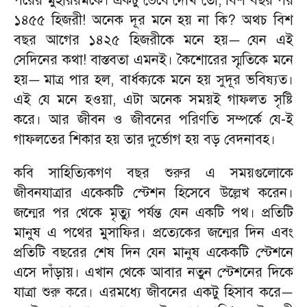
পরের মুহাররমকে। একটু ভেবে দেখি তো
,
বিশ বছর পর
১৪৫৫ হিজরী! অনেক দূর মনে হয় না কি
?
অথচ বিশ
বছর আগের ১৪২৫ হিজরীকে মনে হয়
যেন এই
—
সেদিনের কথা! বাস্তবতা এমনই। কৈশোরের স্মৃতিকে মনে
হয়
মাত্র পার হল
,
বার্ধক্যকে মনে হয় সুদূর ভবিষ্যত।
—
এই যে মনে হওয়া
,
এটা অনেক সময়ই গাফলত সৃষ্টি
করে। আর জীবন ও জীবনের পরিণতি সম্পর্কে যে-ই
গাফলতের শিকার হয় তার দুর্ভোগ হয় বড় বেদনাবহ।
কবি সাহিত্যিকগণ বছর শুরুর এ সময়গুলোকে
জীবনযাত্রার একেকটি স্টেশন হিসেবে উল্লেখ করেন।
জন্মের পর থেকে মৃত্যু পর্যন্ত যেন একটি পথ। প্রতিটি
মানুষ এ পথের মুসাফির। প্রত্যেকের জন্মের দিন এবং
প্রতিটি বছরের শেষ দিন যেন মানুষ একেকটি স্টেশনে
এসে দাঁড়ায়। এখান থেকে আবার নতুন স্টেশনের দিকে
যাত্রা শুরু করে। এরমধ্যে জীবনের একটু হিসাব করে
—