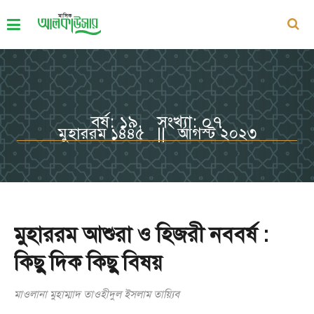
বর্ষ: ১৯, সংখ্যা: ০৭
মুহাররম ১৪৪৫ || আগস্ট ২০২৩
মুহাররম আশুরা ও হিজরী নববর্ষ :
কিছু দিক কিছু বিষয়
মাওলানা মুহাম্মাদ তাওহীদুল ইসলাম তায়্যিব