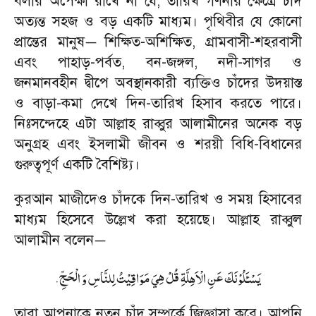
বলার অপেক্ষা রাখে না যে
,
তারিখ গণনার ক্ষেত্রে চাঁদ
অত্যন্ত সহজ ও বড় একটি মাধ্যম। পৃথিবীর যে কোনো
প্রান্তের মানুষ
শিক্ষিত
-
অশিক্ষিত
,
গ্রামবাসী
-
শহরবাসী
—
এবং পাহাড়
-
পর্বত
,
বন
-
জঙ্গল
,
নদী
-
সাগর ও
জনমানবহীন দ্বীপে অবস্থানকারী ব্যক্তিও চাঁদের উদয়াস্ত
ও বাড়া
-
কমা দেখে দিন
-
তারিখ হিসাব করতে পারে।
নিঃসন্দেহে এটা আল্লাহ রাব্বুর আলামীনের অনেক বড়
অনুগ্রহ এবং ইসলামী জীবন ও শরয়ী বিধি
-
বিধানের
গুরুত্বপূর্ণ একটি বৈশিষ্ট্য।
কুরআন মাজীদেও চাঁদকে দিন
-
তারিখ ও সময় হিসাবের
মাধ্যম হিসেবে উল্লেখ করা হয়েছে। আল্লাহ রাব্বুল
আলামীন বলেন
—
.
يَسْـَٔلُوْنَكَ عَنِ الْاَهِلَّةِ قُلْ هِيَ مَوَاقِيْتُ لِلنَّاسِ وَ الْحَجِّ
তারা আপনাকে নতুন চাঁদ সম্পর্কে জিজ্ঞাসা করে। আপনি