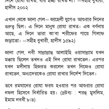
দিনে রোযা রাখত
,
যার ইচ্ছা রাখত না।
সহীহ বুখারী
,
—
হাদীস ২০০২
এখান থেকে জানা গেল
জাহেলী যুগেও আশুরার দিনের
—
গুরুত্ব ছিল। এ দিনে মানুষ রোযা রাখত। এক বর্ণনায়
আছে
,
এ দিনে তারা কা
বা শরীফের গায়ে গিলাফ
‘
জড়াতো।
সহীহ বুখারী
,
হাদীস ১৫৯২)
—
জানা গেল
,
নবী সাল্লাল্লাহু আলাইহি ওয়াসাল্লাম যখন
মক্কায় ছিলেন তখনও এই দিন রোযা রাখতেন। এরপর
যখন মদীনায় হিজরত করলেন তখন নিজেও রোযা
রাখতেন
,
অন্যদেরকেও রোযা রাখার নির্দেশ দিতেন।
তবে রমযানের রোযা ফরয হওয়ার পর আশুরার রোযা
নফল হিসেবে নির্ধারিত হয়। (দ্রষ্টব্য : শরহু মুসলিম
,
ইমাম নববী ৮/৪)