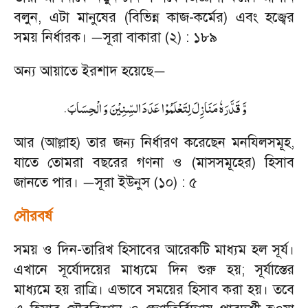
বলুন
,
এটা মানুষের (বিভিন্ন কাজ
-
কর্মের) এবং হজ্বের
সময় নির্ধারক।
সূরা বাকারা (২) : ১৮৯
—
অন্য আয়াতে ইরশাদ হয়েছে
—
.
وَّ قَدَّرَهٗ مَنَازِلَ لِتَعْلَمُوْا عَدَدَ السِّنِيْنَ وَ الْحِسَابَ
আর (আল্লাহ) তার জন্য নির্ধারণ করেছেন মনযিলসমূহ
,
যাতে তোমরা বছরের গণনা ও (মাসসমূহের) হিসাব
জানতে পার।
সূরা ইউনুস (১০) : ৫
—
সৌরবর্ষ
সময় ও দিন
-
তারিখ হিসাবের আরেকটি মাধ্যম হল সূর্য।
এখানে সূর্যোদয়ের মাধ্যমে দিন শুরু হয়
;
সূর্যাস্তের
মাধ্যমে হয় রাত্রি। এভাবে সময়ের হিসাব করা হয়। তবে