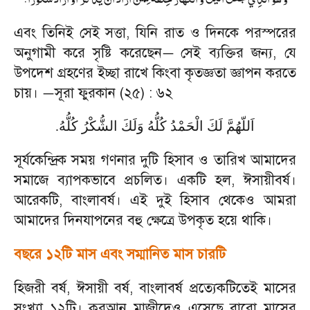
এবং তিনিই সেই সত্তা
,
যিনি রাত ও দিনকে পরস্পরের
অনুগামী করে সৃষ্টি করেছেন
সেই ব্যক্তির জন্য
,
যে
—
উপদেশ গ্রহণের ইচ্ছা রাখে কিংবা কৃতজ্ঞতা জ্ঞাপন করতে
চায়।
সূরা ফুরকান (২৫) : ৬২
—
.
اَللّهُمَّ لَكَ الْحَمْدُ كُلُّهُ وَلَكَ الشُّكْرُ كُلُّهُ
সূর্যকেন্দ্রিক সময় গণনার দুটি হিসাব ও তারিখ আমাদের
সমাজে ব্যাপকভাবে প্রচলিত। একটি হল
,
ঈসায়ীবর্ষ।
আরেকটি
,
বাংলাবর্ষ। এই দুই হিসাব থেকেও আমরা
আমাদের দিনযাপনের বহু ক্ষেত্রে উপকৃত হয়ে থাকি।
বছরে ১২টি মাস এবং সম্মানিত মাস চারটি
হিজরী বর্ষ
,
ঈসায়ী বর্ষ
,
বাংলাবর্ষ প্রত্যেকটিতেই মাসের
সংখ্যা ১২টি। কুরআন মাজীদেও এসেছে বারো মাসের