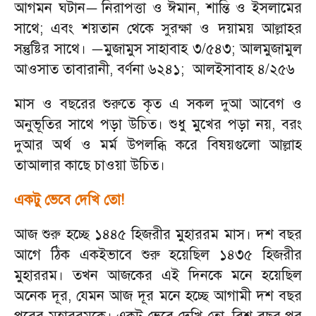
আগমন ঘটান
নিরাপত্তা ও ঈমান
,
শান্তি ও ইসলামের
—
সাথে
;
এবং শয়তান থেকে সুরক্ষা ও দয়াময় আল্লাহর
সন্তুষ্টির সাথে।
মুজামুস সাহাবাহ ৩/৫৪৩
;
আলমুজামুল
—
আওসাত তাবারানী
,
বর্ণনা ৬২৪১
;
আলইসাবাহ ৪/২৫৬
মাস ও বছরের শুরুতে কৃত এ সকল দুআ আবেগ ও
অনুভূতির সাথে পড়া উচিত। শুধু মুখের পড়া নয়
,
বরং
দুআর অর্থ ও মর্ম উপলব্ধি করে বিষয়গুলো আল্লাহ
তাআলার কাছে চাওয়া উচিত।
একটু ভেবে দেখি তো!
আজ শুরু হচ্ছে ১৪৪৫ হিজরীর মুহাররম মাস। দশ বছর
আগে ঠিক একইভাবে শুরু হয়েছিল ১৪৩৫ হিজরীর
মুহাররম। তখন আজকের এই দিনকে মনে হয়েছিল
অনেক দূর
,
যেমন আজ দূর মনে হচ্ছে আগামী দশ বছর