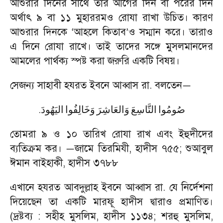
আশুরার দিনের সাথে তার আগের দিন বা পরের দিন
অর্থাৎ ৯ বা ১১ মুহাররমও রোযা রাখা উচিত। কারণ
আশুরার দিনকে
আহলে কিতাব
ও সম্মান করে। তারাও
‘
’
এ দিনে রোযা রাখে। তাই তাদের সঙ্গে মুসলমানদের
আমলের পার্থক্য স্পষ্ট করা জরুরি একটি বিষয়।
সেজন্য সাহাবী হযরত ইবনে আব্বাস রা. বলতেন
—
.
صُومُوا
التَّاسِعَ
وَالعَاشِرَ
وَخَالِفُوا
اليَهُودَ
তোমরা ৯ ও ১০ তারিখ রোযা রাখ এবং ইহুদীদের
ব্যতিক্রম কর।
জামে তিরমিযী
,
হাদীস ৭৫৫
;
শুআবুল
—
ঈমান বাইহাকী
,
হাদীস ৩৭৮৮
এখানে হযরত আবদুল্লাহ ইবনে আব্বাস রা. যে নির্দেশনা
দিয়েছেন তা একটি মারফূ হাদীস দ্বারাও প্রমাণিত।
(দ্রষ্টব্য : সহীহ মুসলিম
,
হাদীস ১১৩৪
;
শরহু মুসলিম
,