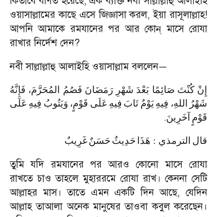
কিতাবে বর্ণিত হয়েছে
,
এক ব্যক্তি নবী সাল্লাল্লাহু আলাইহি
ওয়াসাল্লামের কাছে এসে জিজ্ঞাসা করল
,
ইয়া রাসূলাল্লাহ!
আপনি আমাকে রমযানের পর আর কোন্ মাসে রোযা
রাখার নির্দেশ দেন
?
নবী সাল্লাল্লাহু আলাইহি ওয়াসাল্লাম বললেন
—
إِنْ
كُنْتَ
صَائِمًا
بَعْدَ
شَهْرِ
رَمَضَانَ
فَصُمُ
المُحَرَّمَ،
فَإِنَّهُ
شَهْرُ
اللهِ،
فِيهِ
يَوْمٌ
تَابَ
فِيهِ
عَلَى
قَوْمٍ،
وَيَتُوبُ
فِيهِ
عَلَى
.
قَوْمٍ
آخَرِينَ
غَرِيبٌ
حَسَنٌ
حَدِيثٌ
هَذَا
:
الترمذي
قال
তুমি যদি রমযানের পর আরও কোনো মাসে রোযা
রাখতে চাও তাহলে মুহাররমে রোযা রাখ। কেননা সেটি
আল্লাহর মাস। তাতে এমন একটি দিন আছে
,
যেদিন
আল্লাহ তাআলা অনেক মানুষের তাওবা কবুল করেছেন।