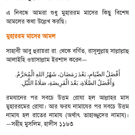
এ নিবন্ধে আমরা শুধু মুহাররম মাসের কিছু বিশেষ
আমলের কথা উল্লেখ করছি।
মুহাররম মাসের আমল
সাহাবী আবু হুরায়রা রা. থেকে বর্ণিত
,
রাসূলুল্লাহ সাল্লাল্লাহু
আলাইহি ওয়াসাল্লাম ইরশাদ করেন
—
.
الْمُحَرَّمُ
اللهِ
شَهْرُ
رَمَضَانَ،
بَعْدَ
الصِّيَامِ،
أَفْضَلُ
.
وَأَفْضَلُ
الصَّلَاةِ،
بَعْدَ
الْفَرِيضَةِ،
صَلَاةُ
اللَّيْلِ
রমযানের পর সবচে উত্তম রোযা হল আল্লাহর মাস
মুহাররমের রোযা। আর ফরয নামাযের পর সবচে উত্তম
নামায হল রাতের নামায (অর্থাৎ তাহাজ্জুদের নামায)।
সহীহ মুসলিম
,
হাদীস ১১৬৩
—