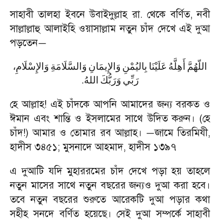
সাহাবী তালহা ইবনে উবাইদুল্লাহ রা. থেকে বর্ণিত
,
নবী
সাল্লাল্লাহু আলাইহি ওয়াসাল্লাম নতুন চাঁদ দেখে এই দুআ
পড়তেন
—
اللّهُمَّ
أَهِلَّهُ
عَلَيْنَا
بِاليُمْنِ
وَالإِيمَانِ
وَالسَّلَامَةِ
وَالإِسْلَامِ،
.
اللهُ
وَرَبُّكَ
رَبِّي
হে আল্লাহ! এই চাঁদকে আপনি আমাদের জন্য বরকত ও
ঈমান এবং শান্তি ও ইসলামের সাথে উদিত করুন। (হে
চাঁদ!) আমার ও তোমার রব আল্লাহ।
জামে তিরমিযী
,
—
হাদীস ৩৪৫১
;
মুসনাদে আহমাদ
,
হাদীস ১৩৯৭
এ দুআটি যদি মুহাররমের চাঁদ দেখে পড়া হয় তাহলে
নতুন মাসের সাথে নতুন বছরের জন্যও দুআ করা হবে।
তবে নতুন বছরের শুরুতে আরেকটি দুআ পড়ার কথা
সহীহ সনদে বর্ণিত হয়েছে। সেই দুআ সম্পর্কে সাহাবী