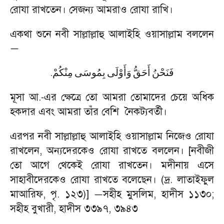
রোযা রাখতেন। সেজন্য আমরাও রোযা রাখি।
একথা শুনে নবী সাল্লাল্লাহু আলাইহি ওয়াসাল্লাম বললেন
—
.
فَنَحْنُ
أَحَقُّ
وَأَوْلَى
بِمُوسَى
مِنْكُمْ
মূসা আ.
এর ক্ষেত্রে তো আমরা তোমাদের চেয়ে অধিক
-
হকদার এবং আমরা তাঁর বেশি নৈকট্যবর্তী।
এরপর নবী সাল্লাল্লাহু আলাইহি ওয়াসাল্লাম নিজেও রোযা
রাখলেন
,
অন্যদেরকেও রোযা রাখতে বললেন। [নবীজী
তো আগে থেকেই রোযা রাখতেন। মদীনায় এসে
সাহাবীদেরকেও রোযা রাখতে বলেছেন। (দ্র. লাতাইফুল
মাআরিফ
,
পৃ. ১২৩)]
সহীহ মুসলিম
,
হাদীস ১১৩০
;
—
সহীহ বুখারী
,
হাদীস ৩৩৯৭
,
৩৯৪৩