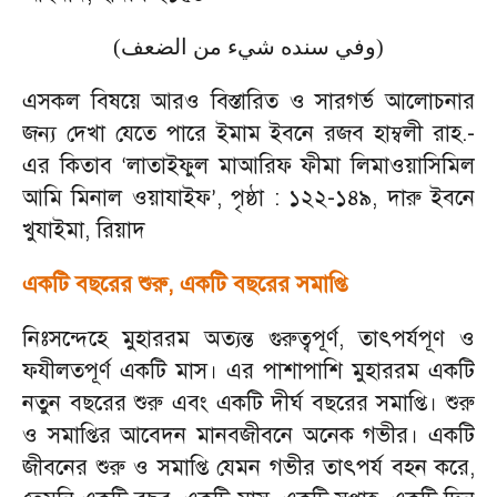
(وفي سنده شيء من الضعف)
এসকল বিষয়ে আরও বিস্তারিত ও সারগর্ভ আলোচনার
জন্য দেখা যেতে পারে ইমাম ইবনে রজব হাম্বলী রাহ.-
এর কিতাব
লাতাইফুল মাআরিফ ফীমা লিমাওয়াসিমিল
‘
আমি মিনাল ওয়াযাইফ
,
পৃষ্ঠা : ১২২
-
১৪৯
,
দারু ইবনে
’
খুযাইমা
,
রিয়াদ
একটি বছরের শুরু
,
একটি বছরের সমাপ্তি
নিঃসন্দেহে মুহাররম অত্যন্ত গুরুত্বপূর্ণ
,
তাৎপর্যপূণ ও
ফযীলতপূর্ণ একটি মাস। এর পাশাপাশি মুহাররম একটি
নতুন বছরের শুরু এবং একটি দীর্ঘ বছরের সমাপ্তি। শুরু
ও সমাপ্তির আবেদন মানবজীবনে অনেক গভীর। একটি
জীবনের শুরু ও সমাপ্তি যেমন গভীর তাৎপর্য বহন করে
,