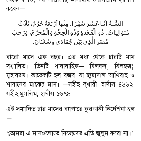
করেন
—
السَّنَةُ
اثْنَا
عَشَرَ
شَهْرًا،
مِنْهَا
أَرْبَعَةٌ
حُرُمٌ،
ثَلَاثٌ
وَرَجَبُ
وَالْمُحَرَّمُ،
الْحِجَّةِ
وَذُو
الْقَعْدَةِ
ذُو
:
مُتَوَالِيَاتٌ
.
مُضَرَ
الَّذِي
بَيْنَ
جُمَادَى
وَشَعْبَانَ
বারো মাসে এক বছর। এর মধ্য থেকে চারটি মাস
সম্মানিত। তিনটি ধারাবাহিক
যিলকদ
,
যিলহজ
¦,
—
মুহাররম। আরেকটি হল রজব
,
যা জুমাদাল আখিরাহ ও
শাবানের মাঝের মাস।
সহীহ বুখারী
,
হাদীস ৪৬৬২
;
—
সহীহ মুসলিম
,
হাদীস ১৬৭৯
এই সম্মানিত চার মাসের ব্যাপারে কুরআনী নির্দেশনা হল
—
তোমরা এ মাসগুলোতে নিজেদের প্রতি জুলুম করো না।
‘
’