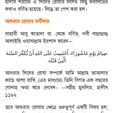
হাদীস শরীফে এ দিনের রোযার নির্দিষ্ট কিছু ফযীলতের
কথাও বর্ণিত হয়েছে। নিম্নে তা পেশ করা হল।
আশুরার রোযার ফযীলত
সাহাবী আবু কাতাদা রা. থেকে বর্ণিত
,
নবী সাল্লাল্লাহু
আলাইহি ওয়াসাল্লাম ইরশাদ করেন
—
صِيَامُ
يَوْمِ
عَاشُورَاءَ،
أَحْتَسِبُ
عَلَى
اللهِ
أَنْ
يُّكَفَّرَ
السَّنَةَ
.
الَّتِيْ
قَبْلَه
আশুরার দিনের রোযা সম্পর্কে আমি আল্লাহ তাআলার
কাছে আশা রাখি
, (
এর মাধ্যমে) তিনি বিগত এক বছরের
গোনাহ ক্ষমা করে দেবেন।
সহীহ মুসলিম
,
হাদীস
—
১১৬২
তবে আশুরার রোযার ক্ষেত্রে গুরুত্বপূর্ণ একটি বিষয় হল
,