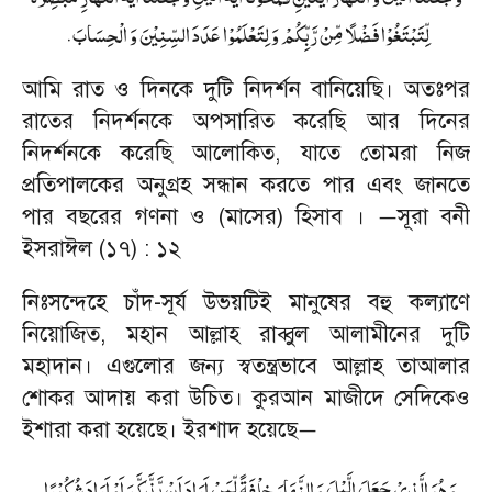
.
لِّتَبْتَغُوْا فَضْلًا مِّنْ رَّبِّكُمْ وَ لِتَعْلَمُوْا عَدَدَ السِّنِيْنَ وَ الْحِسَابَ
আমি রাত ও দিনকে দুটি নিদর্শন বানিয়েছি। অতঃপর
রাতের নিদর্শনকে অপসারিত করেছি আর দিনের
নিদর্শনকে করেছি আলোকিত
,
যাতে তোমরা নিজ
প্রতিপালকের অনুগ্রহ সন্ধান করতে পার এবং জানতে
পার বছরের গণনা ও (মাসের) হিসাব ।
সূরা বনী
—
ইসরাঈল (১৭) : ১২
নিঃসন্দেহে চাঁদ
-
সূর্য উভয়টিই মানুষের বহু কল্যাণে
নিয়োজিত
,
মহান আল্লাহ রাব্বুল আলামীনের দুটি
মহাদান। এগুলোর জন্য স্বতন্ত্রভাবে আল্লাহ তাআলার
শোকর আদায় করা উচিত। কুরআন মাজীদে সেদিকেও
ইশারা করা হয়েছে। ইরশাদ হয়েছে
—
.
وَ هُوَ الَّذِيْ جَعَلَ الَّيْلَ وَ النَّهَارَ خِلْفَةً لِّمَنْ اَرَادَ اَنْ يَّذَّكَّرَ اَوْ اَرَادَ شُكُوْرًا