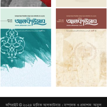
কপিরাইট © ২০২৪ মাসিক আলকাউসার । সম্পাদক ও প্রকাশক: আবুল