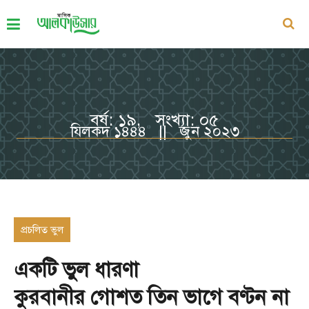
বর্ষ: ১৯, সংখ্যা: ০৫
যিলকদ ১৪৪৪ || জুন ২০২৩
প্রচলিত ভুল
একটি ভুল ধারণা
কুরবানীর গোশত তিন ভাগে বণ্টন না