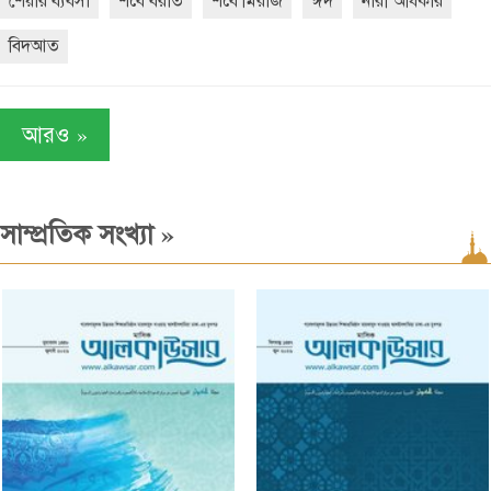
শেয়ার ব্যবসা
শবে বরাত
শবে মিরাজ
ঈদ
নারী অধিকার
বিদআত
»
আরও
»
সাম্প্রতিক সংখ্যা