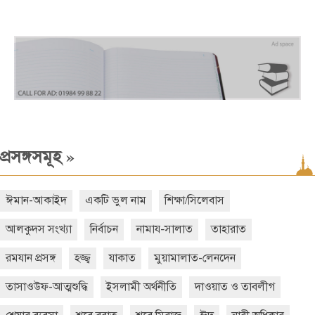
»
প্রসঙ্গসমূহ
ঈমান-আকাইদ
একটি ভুল নাম
শিক্ষা/সিলেবাস
আলকুদস সংখ্যা
নির্বাচন
নামায-সালাত
তাহারাত
রমযান প্রসঙ্গ
হজ্জ্ব
যাকাত
মুয়ামালাত-লেনদেন
তাসাওউফ-আত্মশুদ্ধি
ইসলামী অর্থনীতি
দাওয়াত ও তাবলীগ