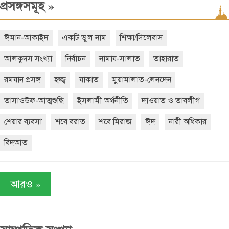
»
প্রসঙ্গসমূহ
ঈমান-আকাইদ
একটি ভুল নাম
শিক্ষা/সিলেবাস
আলকুদস সংখ্যা
নির্বাচন
নামায-সালাত
তাহারাত
রমযান প্রসঙ্গ
হজ্জ্ব
যাকাত
মুয়ামালাত-লেনদেন
তাসাওউফ-আত্মশুদ্ধি
ইসলামী অর্থনীতি
দাওয়াত ও তাবলীগ
শেয়ার ব্যবসা
শবে বরাত
শবে মিরাজ
ঈদ
নারী অধিকার
বিদআত
»
আরও