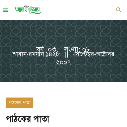
বর্ষ: ০৩, সংখ্যা: ০৮
শাবান-রমযান ১৪২৮ || সেপ্টেম্বর-অক্টোবর
২০০৭
পাঠকের পাতা
পাঠকের পাতা