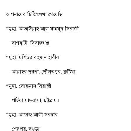
আপনাদের চিঠি/লেখা পেয়েছি
*
মুহা. আতাউল্লাহ আল মাহমুদ সিরাজী
বাগবাটী
,
সিরাজগঞ্জ।
*
মুহা. মশিউর রহমান হাবীব
আল্লাহর দরগা
,
দৌলতপুর
,
কুষ্টিয়া।
*
মুহা. লোকমান সিরাজী
পটিয়া মাদরাসা
,
চট্টগ্রাম।
*
মুহা. আরেজ আলী সরদার
শেরপুর
,
বগুড়া।