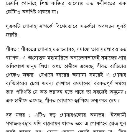
তেমনি গোনাহে লিপ্ত ব্যক্তির ভাগ্যেও এত ফযীলতের এক
ফোঁটাও অবশিষ্ট থাকবে না।
দুএকটি গোনাহ সম্পর্কে বিশেষভাবে সতর্কতা অবলম্বন খুবই
জরুরি।
গীবত : গীবতের গোনাহ যত ভয়াবহ
,
সমাজে তার সয়লাবও তত
ব্যাপক। এ ধ্বংসাত্মক মহামারিতে অবচেতনভাবেই সমাজের প্রায়
অধিকাংশ মানুষ লিপ্ত। অথচ হাদীসে এসেছে
,
গীবত ব্যভিচার
থেকেও জঘন্য। যেখানে বছরের অন্যান্য সময়েই এ গোনাহ
ব্যভিচারের চেয়ে জঘন্য সেখানে রমযানের বরকতপূর্ণ সময়ে
তার পরিণতি যে কত ভয়াবহ হতে পারে তা সহজেই অনুমেয়।
এক হাদীসে এসেছে
,
গীবত রোযাকে জ্বালিয়ে ভস্ম করে দেয়।
’
বদ নজর : এটিও বড় গোনাহগুলোর অন্যতম। ইসলামী
সমাজব্যবস্থার যদি বাস্তবায়ন থাকত তবে এ গোনাহের ক্ষেত্র খুব