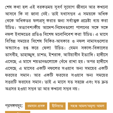
শেষ কথা হল এই বরকতময় সুবর্ণ সুযোগ জীবনে আর কখনো
আসবে কি না জানা নেই। তাই যথাসম্ভব এ সময়কে অধিক
থেকে অধিকতর ফলপ্রসূ করার জন্য সর্বাত্মক প্রচেষ্টা ব্যয় করা
উচিত। অত্যাবশ্যকীয় আদেশ
-
নিষেধগুলো পালনের সঙ্গে সঙ্গে
নফল ইবাদতের প্রতিও বিশেষ মনোনিবেশ করা উচিত। এ মাসে
বিভিন্ন সময়ের বিশেষ যিকির
-
আযকার ও নফল নামাযগুলোর
অভ্যাসও রপ্ত করে ফেলা উচিত। যেমন সকাল
-
বিকালের
তাসবীহ
,
তাহাজ্জুদ
,
চাশত
,
ইশরাক
,
আউয়াবীন ইত্যাদি। হাদীসে
এসেছে
,
এ মাসে শয়তানগুলোকে বেঁধে রাখা হয়। অপর হাদীসে
এসেছে
,
এ মাসের একটি নফলের সওয়াব অন্য সময়ের একটি
ফরযের সমান। আর একটি ফরযের সওয়াব অন্য সময়ের
সত্তরটি ফরযের সমান। তাই এ মাসে যত সহজে এবং যত দ্রুত
অগ্রসর হওয়া সম্ভব তা আর কখনো সম্ভব নয়।
প্রসঙ্গসমূহ:
রমযান প্রসঙ্গ
দ্বীনিয়াত
সহজ আমল/অমূল্য আমল