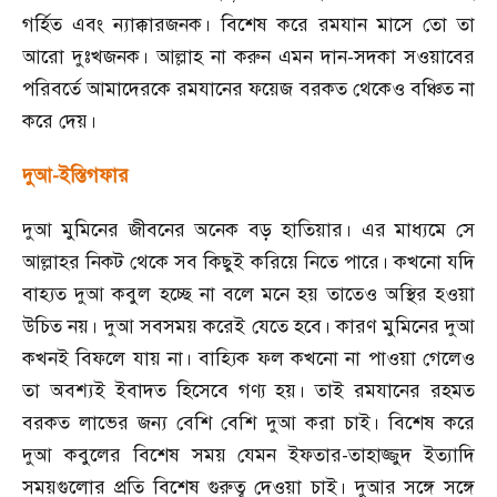
গর্হিত এবং ন্যাক্কারজনক। বিশেষ করে রমযান মাসে তো তা
আরো দুঃখজনক। আল্লাহ না করুন এমন দান
-
সদকা সওয়াবের
পরিবর্তে আমাদেরকে রমযানের ফয়েজ বরকত থেকেও বঞ্চিত না
করে দেয়।
দুআ
-
ইস্তিগফার
দুআ মুমিনের জীবনের অনেক বড় হাতিয়ার। এর মাধ্যমে সে
আল্লাহর নিকট থেকে সব কিছুই করিয়ে নিতে পারে। কখনো যদি
বাহ্যত দুআ কবুল হচ্ছে না বলে মনে হয় তাতেও অস্থির হওয়া
উচিত নয়। দুআ সবসময় করেই যেতে হবে। কারণ মুমিনের দুআ
কখনই বিফলে যায় না। বাহ্যিক ফল কখনো না পাওয়া গেলেও
তা অবশ্যই ইবাদত হিসেবে গণ্য হয়। তাই রমযানের রহমত
বরকত লাভের জন্য বেশি বেশি দুআ করা চাই। বিশেষ করে
দুআ কবুলের বিশেষ সময় যেমন ইফতার
-
তাহাজ্জুদ ইত্যাদি
সময়গুলোর প্রতি বিশেষ গুরুত্ব দেওয়া চাই। দুআর সঙ্গে সঙ্গে