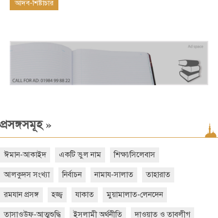
আদব-শিষ্টাচার
»
প্রসঙ্গসমূহ
ঈমান-আকাইদ
একটি ভুল নাম
শিক্ষা/সিলেবাস
আলকুদস সংখ্যা
নির্বাচন
নামায-সালাত
তাহারাত
রমযান প্রসঙ্গ
হজ্জ্ব
যাকাত
মুয়ামালাত-লেনদেন
তাসাওউফ-আত্মশুদ্ধি
ইসলামী অর্থনীতি
দাওয়াত ও তাবলীগ