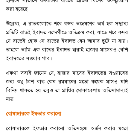
হাদীসে সাতাশে রমযানের রাতের প্রতিও বিশেষ গুরুত্বারোপ
করা হয়েছে।
উল্লেখ্য
,
এ রাতগুলোতে শবে কদর অন্বেষণের অর্থ হল সম্ভাব্য
প্রতিটি রাতই ইবাদত বন্দেগীতে অতিক্রম করা
,
যাতে শবে কদর
যে রাতেই হোক সে রাতের ইবাদত যেন আমার ছুটে না যায়।
তাহলে আমি এক রাতের ইবাদত দ্বারাই হাজার মাসেরও বেশি
ইবাদতের সওয়াব পাব।
একথা সবাই জানেন যে
,
হাজার মাসের ইবাদতের সওয়াবের
জন্য শুধু ত্রিশ রাত কেন রমযানের মতো কয়েক মাসও যদি
বিনিদ্র থাকতে হয় তবুও তা প্রাপ্তির মোকাবেলায় অতিসামান্যই
মাত্র।
রোযাদারকে ইফতার করানো
রোযাদারকে ইফতার করানো অতিসহজে অর্জন করার মতো