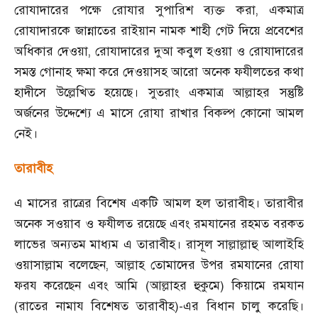
রোযাদারের পক্ষে রোযার সুপারিশ ব্যক্ত করা
,
একমাত্র
রোযাদারকে জান্নাতের রাইয়ান নামক শাহী গেট দিয়ে প্রবেশের
অধিকার দেওয়া
,
রোযাদারের দুআ কবুল হওয়া ও রোযাদারের
সমস্ত গোনাহ ক্ষমা করে দেওয়াসহ আরো অনেক ফযীলতের কথা
হাদীসে উল্লেখিত হয়েছে। সুতরাং একমাত্র আল্লাহর সন্তুষ্টি
অর্জনের উদ্দেশ্যে এ মাসে রোযা রাখার বিকল্প কোনো আমল
নেই।
তারাবীহ
এ মাসের রাত্রের বিশেষ একটি আমল হল তারাবীহ। তারাবীর
অনেক সওয়াব ও ফযীলত রয়েছে এবং রমযানের রহমত বরকত
লাভের অন্যতম মাধ্যম এ তারাবীহ। রাসূল সাল্লাল্লাহু আলাইহি
ওয়াসাল্লাম বলেছেন
,
আল্লাহ তোমাদের উপর রমযানের রোযা
ফরয করেছেন এবং আমি (আল্লাহর হুকুমে) কিয়ামে রমযান
(রাতের নামায বিশেষত তারাবীহ)
-
এর বিধান চালু করেছি।