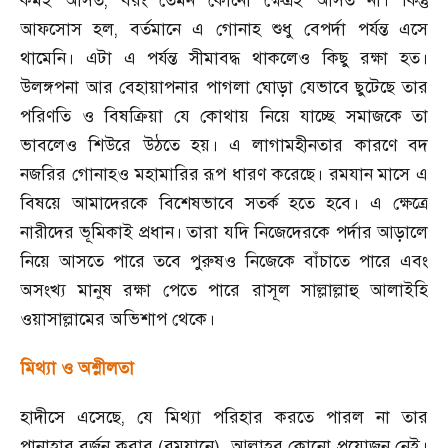
কমই আসত
,
বরং তেমন কোনো ক্ষেত্রই আসত না। কিন্তু
আফসোস হল
,
বর্তমানে এ গোনাহ শুধু বেপর্দা পর্যন্ত এসে
থামেনি। এটা এ পর্যন্ত সীমাবদ্ধ থাকলেও কিছু রক্ষা হত।
উলঙ্গপনা আর বেহায়াপনার পাগলা ঘোড়া যেভাবে ছুটেছে তার
পরিণতি ও বিষক্রিয়া যে কোথায় নিয়ে যাচ্ছে সমাজকে তা
ভাবলেও শিউরে উঠতে হয়। এ লাগামহীনতার কারণে বদ
নজরির গোনাহও মহামারির রূপ ধারণ করেছে। রমযান মাসে এ
বিষয়ে আমাদেরকে বিশেষভাবে সতর্ক হতে হবে। এ ক্ষেত্রে
নারীদের ভূমিকাই প্রধান। তারা যদি নিজেদেরকে পর্দার আড়ালে
নিয়ে আসতে পারে তবে পুরুষও নিজেকে বাঁচাতে পারে এবং
অসংখ্য মানুষ রক্ষা পেতে পারে রাসূল সাল্লাল্লাহু আলাইহি
ওয়াসাল্লামের অভিশাপ থেকে।
মিথ্যা ও অশ্লীলতা
হাদীসে এসেছে
,
যে মিথ্যা পরিহার করতে পারল না তার
পানাহার বর্জন করার (রমযানে) আল্লাহর কোনো প্রয়োজন নেই।