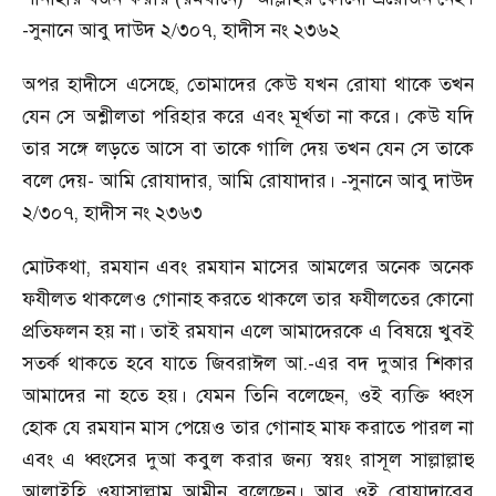
-সুনানে আবু দাউদ ২/৩০৭
,
হাদীস নং ২৩৬২
অপর হাদীসে এসেছে
,
তোমাদের কেউ যখন রোযা থাকে তখন
যেন সে অশ্লীলতা পরিহার করে এবং মূর্খতা না করে। কেউ যদি
তার সঙ্গে লড়তে আসে বা তাকে গালি দেয় তখন যেন সে তাকে
বলে দেয়
-
আমি রোযাদার
,
আমি রোযাদার।
-
সুনানে আবু দাউদ
২/৩০৭
,
হাদীস নং ২৩৬৩
মোটকথা
,
রমযান এবং রমযান মাসের আমলের অনেক অনেক
ফযীলত থাকলেও গোনাহ করতে থাকলে তার ফযীলতের কোনো
প্রতিফলন হয় না। তাই রমযান এলে আমাদেরকে এ বিষয়ে খুবই
সতর্ক থাকতে হবে যাতে জিবরাঈল আ.
-
এর বদ দুআর শিকার
আমাদের না হতে হয়। যেমন তিনি বলেছেন
,
ওই ব্যক্তি ধ্বংস
হোক যে রমযান মাস পেয়েও তার গোনাহ মাফ করাতে পারল না
এবং এ ধ্বংসের দুআ কবুল করার জন্য স্বয়ং রাসূল সাল্লাল্লাহু
আলাইহি ওয়াসাল্লাম আমীন বলেছেন। আর ওই রোযাদারের