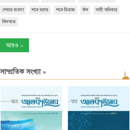
শেয়ার ব্যবসা
শবে বরাত
শবে মিরাজ
ঈদ
নারী অধিকার
বিদআত
»
আরও
»
সাম্প্রতিক সংখ্যা