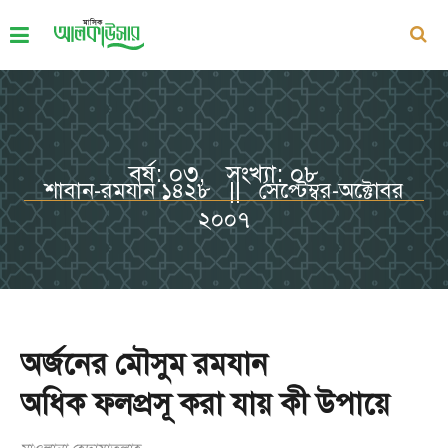
বর্ষ: ০৩, সংখ্যা: ০৮
শাবান-রমযান ১৪২৮ || সেপ্টেম্বর-অক্টোবর
২০০৭
অর্জনের মৌসুম রমযান
অধিক ফলপ্রসূ করা যায় কী উপায়ে