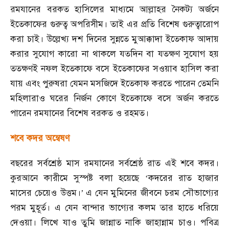
রমযানের বরকত হাসিলের মাধ্যমে আল্লাহর নৈকট্য অর্জনে
ইতেকাফের গুরুত্ব অপরিসীম। তাই এর প্রতি বিশেষ গুরুত্বারোপ
করা চাই। উল্লেখ্য দশ দিনের সুন্নতে মুআক্কাদা ইতেকাফ আদায়
করার সুযোগ কারো না থাকলে যতদিন বা যতক্ষণ সুযোগ হয়
ততক্ষণই নফল ইতেকাফে বসে ইতেকাফের সওয়াব হাসিল করা
যায় এবং পুরুষরা যেমন মসজিদে ইতেকাফ করতে পারেন তেমনি
মহিলারাও ঘরের নির্জন কোণে ইতেকাফে বসে অর্জন করতে
পারেন রমযানের বিশেষ বরকত ও রহমত।
শবে কদর অন্বেষণ
বছরের সর্বশ্রেষ্ঠ মাস রমযানের সর্বশ্রেষ্ঠ রাত এই শবে কদর।
কুরআনে কারীমে সুস্পষ্ট বলা হয়েছে
কদরের রাত হাজার
‘
মাসের চেয়েও উত্তম।
এ যেন মুমিনের জীবনে চরম সৌভাগ্যের
’
পরম মুহূর্ত। এ যেন বান্দার ভাগ্যের কলম তার হাতে ধরিয়ে
দেওয়া। লিখে যাও তুমি জান্নাত নাকি জাহান্নাম চাও। পবিত্র