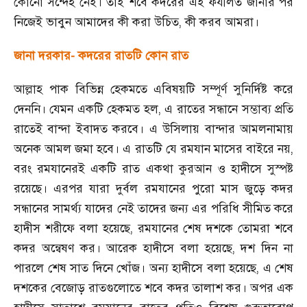
কোনো সন্দেহ নেই। তাই শবে কদরের এই ফযীলত জানার পর
নিজেই ভাবুন আমাদের কী করা উচিত
,
কী করব আমরা।
জানা দরকার
-
কদরের রাতটি কোন রাত
আল্লাহ পাক বিভিন্ন হেকমতে এবিষয়টি সম্পূর্ণ সুনির্দিষ্ট করে
দেননি। যেমন একটি হেকমত হল
,
এ রাতের সন্ধানে সম্ভাব্য প্রতি
রাতেই বান্দা ইবাদত করবে। এ উসিলায় বান্দার আমলনামায়
অনেক আমল জমা হবে। এ রাতটি যে রমযান মাসের বাইরে নয়
,
বরং রমযানেরই একটি রাত একথা কুরআন ও হাদীসে সুস্পষ্ট
রয়েছে। এরপর যারা দুর্বল রমযানের পুরো মাস জুড়ে কদর
সন্ধানের সামর্থ্য যাদের নেই তাদের জন্য এর পরিধি সীমিত করে
হাদীস শরীফে বলা হয়েছে
,
রমযানের শেষ দশকে তোমরা শবে
কদর অন্বেষণ কর। আরেক হাদীসে বলা হয়েছে
,
দশ দিন না
পারলে শেষ সাত দিনে খোঁজ। অন্য হাদীসে বলা হয়েছে
,
এ শেষ
দশকের বেজোড় রাতগুলোতে শবে কদর তালাশ কর। অপর এক