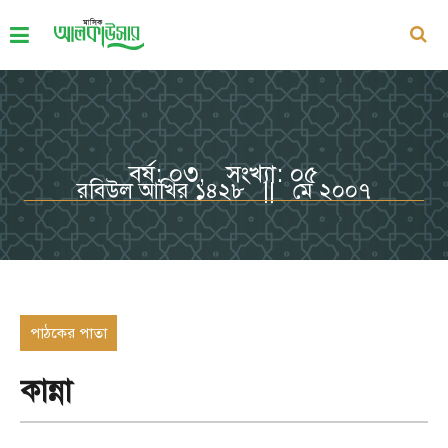
বর্ষ: ০৩, সংখ্যা: ০৫
রবিউল আখির ১৪২৮ || মে ২০০৭
পাঠকের পাতা
কান্না