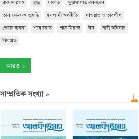
রমযান প্রসঙ্গ
হজ্জ্ব
যাকাত
মুয়ামালাত-লেনদেন
তাসাওউফ-আত্মশুদ্ধি
ইসলামী অর্থনীতি
দাওয়াত ও তাবলীগ
শেয়ার ব্যবসা
শবে বরাত
শবে মিরাজ
ঈদ
নারী অধিকার
বিদআত
»
আরও
»
সাম্প্রতিক সংখ্যা