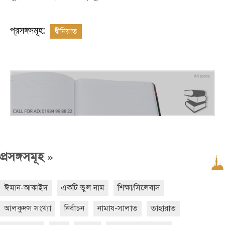
প্রসঙ্গসমূহ:
দ্বীনিয়াত
»
প্রসঙ্গসমূহ
ঈমান-আকাইদ
একটি ভুল নাম
শিক্ষা/সিলেবাস
আলকুদস সংখ্যা
নির্বাচন
নামায-সালাত
তাহারাত