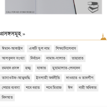
»
প্রসঙ্গসমূহ
ঈমান-আকাইদ
একটি ভুল নাম
শিক্ষা/সিলেবাস
আলকুদস সংখ্যা
নির্বাচন
নামায-সালাত
তাহারাত
রমযান প্রসঙ্গ
হজ্জ্ব
যাকাত
মুয়ামালাত-লেনদেন
তাসাওউফ-আত্মশুদ্ধি
ইসলামী অর্থনীতি
দাওয়াত ও তাবলীগ
শেয়ার ব্যবসা
শবে বরাত
শবে মিরাজ
ঈদ
নারী অধিকার
বিদআত