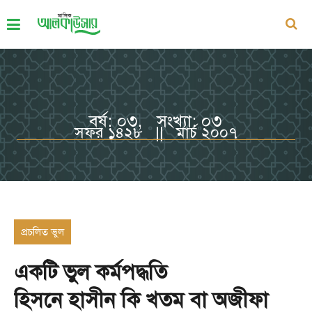
বর্ষ: ০৩, সংখ্যা: ০৩
সফর ১৪২৮ || মার্চ ২০০৭
প্রচলিত ভুল
একটি ভুল কর্মপদ্ধতি
হিসনে হাসীন কি খতম বা অজীফা