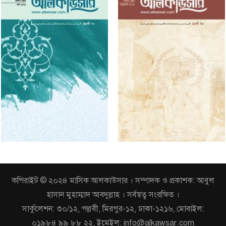
কপিরাইট © ২০২৪ মাসিক আলকাউসার । সম্পাদক ও প্রকাশক: আবুল
হাসান মুহাম্মাদ আবদুল্লাহ । সর্বস্বত্ব সংরক্ষিত ।
সার্কুলেশন: ৩০/১২, পল্লবী, মিরপুর-১২, ঢাকা-১২১৬, মোবাইল:
০১৯৮৪ ৯৯ ৮৮ ২২, ইমেইল: info@alkawsar.com