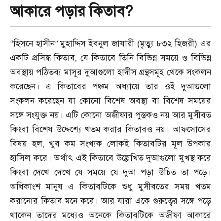
আকারে পড়ার কিতাব?
হিসনে হাসীন
মুহাদ্দিস ইবনুল জাযারী (মৃত্যু ৮৩২ হিজরী) এর
“
”
একটি প্রসিদ্ধ কিতাব
,
যে কিতাবে তিনি বিভিন্ন সময়ে ও বিভিন্ন
অবস্থায় পঠিতব্য মাসূর দুআগুলো হাদীস গ্রন্থসমূহ থেকে সংকলন
করেছেন। এ কিতাবের পঞ্চম অধ্যায়ে তার ওই দুআগুলো
সংকলন করেছেন যা কোনো বিশেষ অবস্থা বা বিশেষ সময়ের
সঙ্গে সংযুক্ত নয়। এটি কোনো অজীফার পুস্তকও নয় আর মুসীবত
কিংবা বিশেষ উদ্দেশ্যে খতম করার কিতাবও নয়। আফসোসের
বিষয় হল
,
খুব কম সংখ্যক লোকই কিতাবটির মূল উপকার
হাসিল করে। অর্থাৎ এই কিতাবে উল্লেখিত দুআগুলো মুখস্থ করে
কিংবা দেখে দেখে যে সময়ে যে দুআ পড়া উচিত তা পড়ে।
অধিকাংশ মানুষ এ কিতাবটিকে শুধু মুসীবতের সময় খতম
করানোর কিতাব মনে করে। আর যারা একে গুরুত্বের সঙ্গে পড়ে
থাকেন তাদের মধ্যেও অনেকে কিতাবটিকে অজীফা আকারে