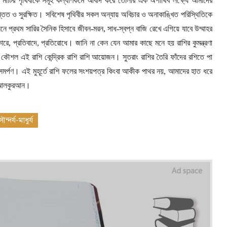
 মাটির পৃথিবীকে সমূহ কল্যাণকর্মে আবাদ করে তোলার এক অপার্থিব লক্ষ্যে আমাদের
িন্তিত ও সুরক্ষিত। সবিশেষ পৃথিবীর সকল অন্যায় অবিচার ও অনাকাঙ্খিত পরিস্থিতিকে
লনে প্রথম সারির সৈনিক হিসাবে জীবন-মরন
,
সাধ-স্বপ্ন বাজি রেখে এগিয়ে যাবে উম্মাহর
কারে
,
প্রতিবাদে
,
প্রতিরোধে। জানি না কেন যেন আমার কাছে মনে হয় রাশির কুমন্ত্রণা
 কৌশল এই রাশি কেন্দ্রিক রাশি রাশি আয়োজন। সুতরাং রাশির তৈরি ফাঁদের রশিতে পা
ণ সমর্পণ। এই মুহূর্তে রাশি ফলের সংশয়পত্র কিংবা আকীক পাথর নয়
,
আমাদের হাত ধরে
ার আলকুরআন।
্দর্য-মাধুর্য