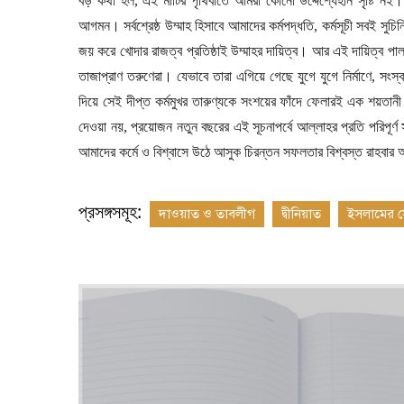
বড় কথা হল
,
এই মাটির পৃথিবীতে আমরা কোনো উদ্দেশ্যেহীন সৃষ্টি নই।
আগমন। সর্বশ্রেষ্ঠ উম্মাহ হিসাবে আমাদের কর্মপদ্ধতি
,
কর্মসূচী সবই সুচ
জয় করে খোদার রাজত্ব প্রতিষ্ঠাই উম্মাহর দায়িত্ব। আর এই দায়িত্ব পা
তাজাপ্রাণ তরুণেরা। যেভাবে তারা এগিয়ে গেছে যুগে যুগে নির্মাণে
,
সংস্
দিয়ে সেই দীপ্ত কর্মমুখর তারুণ্যকে সংশয়ের ফাঁদে ফেলারই এক শয়তানী
দেওয়া নয়
,
প্রয়োজন নতুন বছরের এই সূচনাপর্বে আল্লাহর প্রতি পরিপূর্
আমাদের কর্মে ও বিশ্বাসে উঠে আসুক চিরন্তন সফলতার বিশ্বস্ত রাহব
প্রসঙ্গসমূহ:
দাওয়াত ও তাবলীগ
দ্বীনিয়াত
ইসলামের সৌন