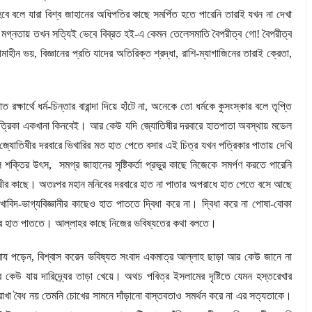
ে বলে যারা বিশ্ব জাহানের অধিপতির কাছে সমর্পিত হতে পারেনি তারাই যখন না দেখা
র মগ্নতায় তখন সত্যিই ভেবে বিব্রত হই-এ কেমন তেলেসমাতি বৈপরীত্ব গো! বৈপরীত্ব
সীমাহীন ভয়
,
বিজ্ঞানের প্রতি যাদের অতিরিক্ত শ্রদ্ধা
,
রাশি-ম্যাগাজিনের তারাই ক্রেতা
,
্থে ধর্ম-চিন্তার বারান্দা দিয়ে হাঁটে না
,
অনেকে তো ধর্মকে কুসংস্কার বলে তৃপ্তি
র পত্রিকা একখানা কিনবেই। আর কেউ যদি জ্যোতিষীর দরবারে হাতপাতা অবস্থায় মডেল
জ্যোতিষীর দরবারে ভিখারির মত হাত পেতে বসার এই চিত্র যখন পত্রিকার পাতায় দেখি
ল শক্তির উৎস
,
সমগ্র জাহানের সৃষ্টিকর্তা প্রভুর কাছে নিজেকে সমর্পণ করতে পারেনি
ীর কাছে। অতঃপর মহান মনিবের দরবারে হাত না পাতার অপরাধে হাত পেতে বসে আছে
বিদ-ভাগ্যবিজ্ঞানীর কাছেও হাত পাততে দ্বিধা করে না। দ্বিধা করে না পোষা-বোকা
ারে হাত পাততে। আল্লাহর কাছে নিজের ভবিষ্যতের কথা বলতে।
মায পড়েন
,
বিশ্বাস করেন ভবিষ্যত সংবাদ একমাত্র আল্লাহ ছাড়া আর কেউ জানে না
েউ যায় দারিদ্র্যের তাড়া খেয়ে। অথচ পবিত্র ইসলামের দৃষ্টিতে যেমন হস্তরেখার
 রাখা বৈধ নয় তেমনি চোখের সামনে দাঁড়ানো বাস্তবতাও সমর্থন করে না এর সত্যতাকে।