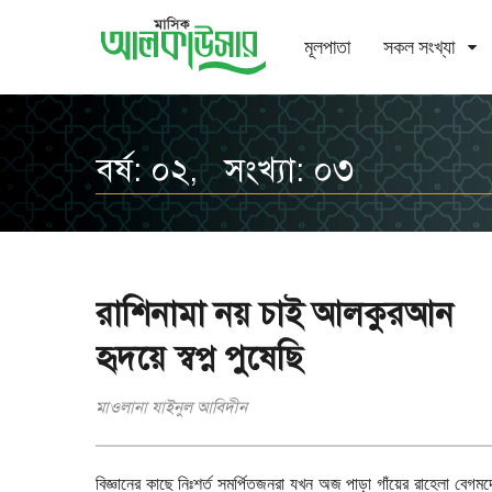
মূলপাতা
সকল সংখ্যা
বর্ষ: ০২, সংখ্যা: ০৩
রাশিনামা নয় চাই আলকুরআন
হৃদয়ে স্বপ্ন পুষেছি
মাওলানা যাইনুল আবিদীন
বিজ্ঞানের কাছে নিঃশর্ত সমর্পিতজনরা যখন অজ পাড়া গাঁয়ের রাহেলা বেগ