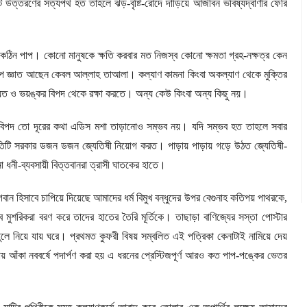
কট উত্তরণের সত্যপথ হত তাহলে ঝড়-বৃষ্টি-রোদে দাঁড়িয়ে আজীবন ভবিষ্যদ্বাণীর ফেরি
ো কঠিন পাপ। কোনো মানুষকে ক্ষতি করবার মত নিজস্ব কোনো ক্ষমতা গ্রহ-নক্ষত্র কেন
ণরূপে জ্ঞাত আছেন কেবল আল্লাহ তাআলা। কল্যাণ কামনা কিংবা অকল্যাণ থেকে মুক্তির
ষ্যত ও ভয়ঙ্কর বিপদ থেকে রক্ষা করতে। অন্য কেউ কিংবা অন্য কিছু নয়।
িপদ তো দূরের কথা এডিস মশা তাড়ানোও সম্ভব নয়। যদি সম্ভব হত তাহলে সবার
তিটি সরকার ডজন ডজন জ্যেতিষী নিয়োগ করত। পাড়ায় পাড়ায় গড়ে উঠত জ্যেতিষী-
ী-ব্যবসায়ী বিত্তবানরা ত্রাসী ঘাতকের হাতে।
 ভগবান হিসাবে চাপিয়ে দিয়েছে আমাদের ধর্ম বিমুখ বন্ধুদের উপর বেগুনাহ কতিপয় পাথরকে
,
মুশরিকরা বরণ করে তাদের হাতের তৈরি মূর্তিকে। তাছাড়া বাণিজ্যের সস্তা পোস্টার
লে নিয়ে যায় ঘরে। প্রথমত কুফরী বিষয় সম্বলিত এই পত্রিকা কেনাটাই নামিয়ে দেয়
আঁকা নববর্ষে পদার্পণ করা হয় এ ধরনের প্রেস্টিজপূর্ণ আরও কত পাপ-পঙ্কের ভেতর