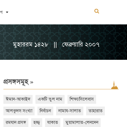
োগ
মুহাররম ১৪২৮ || ফেব্রুয়ারি ২০০৭
»
প্রসঙ্গসমূহ
ঈমান-আকাইদ
একটি ভুল নাম
শিক্ষা/সিলেবাস
আলকুদস সংখ্যা
নির্বাচন
নামায-সালাত
তাহারাত
রমযান প্রসঙ্গ
হজ্জ্ব
যাকাত
মুয়ামালাত-লেনদেন