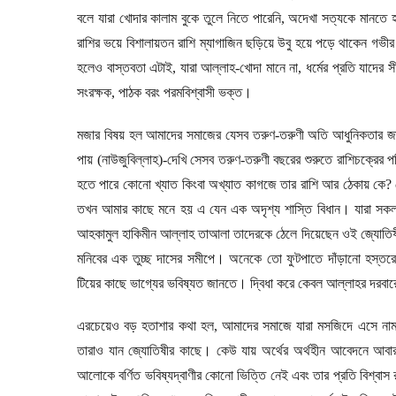
বলে যারা খোদার কালাম বুকে তুলে নিতে পারেনি
,
অদেখা সত্যকে মানতে হব
রাশির ভয়ে বিশালায়তন রাশি ম্যাগাজিন ছড়িয়ে উবু হয়ে পড়ে থাকেন গভী
হলেও বাস্তবতা এটাই
,
যারা আল্লাহ-খোদা মানে না
,
ধর্মের প্রতি যাদের 
সংরক্ষক
,
পাঠক বরং পরমবিশ্বাসী ভক্ত।
মজার বিষয় হল আমাদের সমাজের যেসব তরুণ-তরুণী অতি আধুনিকতার জাত রক্ষার
পায় (নাউজুবিল্লাহ)-দেখি সেসব তরুণ-তরুণী বছরের শুরুতে রাশিচক্রে
হতে পারে কোনো খ্যাত কিংবা অখ্যাত কাগজে তার রাশি আর ঠেকায় কে
?
তখন আমার কাছে মনে হয় এ যেন এক অদৃশ্য শাস্তি বিধান। যারা সক
আহকামুল হাকিমীন আল্লাহ তাআলা তাদেরকে ঠেলে দিয়েছেন ওই জ্যোতিষ
মনিবের এক তুচ্ছ দাসের সমীপে। অনেকে তো ফুটপাতে দাঁড়ানো হস্তরেখা
টিয়ের কাছে ভাগ্যের ভবিষ্যত জানতে। দ্বিধা করে কেবল আল্লাহর দরব
এরচেয়েও বড় হতাশার কথা হল
,
আমাদের সমাজে যারা মসজিদে এসে না
তারাও যান জ্যোতিষীর কাছে। কেউ যায় অর্থের অর্থহীন আবেদনে আবার ক
আলোকে বর্ণিত ভবিষ্যদ্বাণীর কোনো ভিত্তি নেই এবং তার প্রতি বিশ্বাস