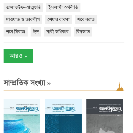
তাসাওউফ-আত্মশুদ্ধি
ইসলামী অর্থনীতি
দাওয়াত ও তাবলীগ
শেয়ার ব্যবসা
শবে বরাত
শবে মিরাজ
ঈদ
নারী অধিকার
বিদআত
»
আরও
»
সাম্প্রতিক সংখ্যা