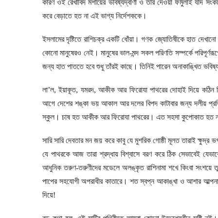
কারণ ওই রেখাবিদ মশায়ের ভবিষ্যদ্বাণী ও তার দেওয়া ফর্মুলাই যদি সং
করে বেড়াতে হত না এই ভাগ্য নির্দেশককে।
ইসলামের দৃষ্টিতে রাশিচক্র একটি ধোঁয়া। গণক জ্যোতিষীকে হাত দেখান
কোনো মানুষেরও নেই। মানুষের ভাল-মন্দ সকল পরিণতি সম্পর্কে পরিপূর্
জন্য হাত পাততে হবে শুধু তাঁরই কাছে। তিনিই পারেন অনাকাঙ্খিত ভবি
লা
’
ল
,
ইয়াকূত
,
যমরদ
,
আকীক আর ফিরোযা পাথরের দোহাই দিয়ে কঠিন ব
আগে দেশের শঙ্কা ভয় আকাল আর দলের বিপদ কাটাবার জন্য দলীয় প্র
স্কুল। চাষ হত আকীক আর ফিরোযা পাথরের। এত সহসা কুপোকাত হত না ধন
সারি সারি দেবতার মন জয় করে কাবু যে মুশরিক গোষ্ঠী মূলত তারাই ক্ষুদ্র
যে পাথরকে আজ তারা শ্রদ্ধায় বিশ্বাসে বরণ করে ঠিক সেভাবেই যেভাবে 
আধুনিক তরুণ-তরুণীদের মডেলে অলঙ্কৃত রাশিনামা শখে কিংবা সংশয়ে তু
পাপের সহযোগী অপরাধীর কাতারে। শত স্বপ্ন আকাঙ্খা ও আশার আল্পনায় 
দিয়ে!