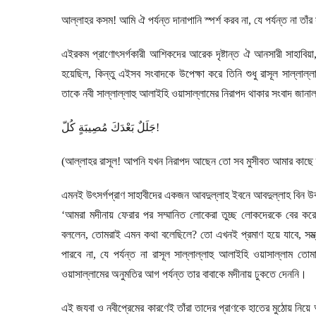
আল্লাহর কসম! আমি ঐ পর্যন্ত দানাপানি স্পর্শ করব না
,
যে পর্যন্ত না তাঁ
এইরকম প্রাণোৎসর্গকারী আশিকদের আরেক দৃষ্টান্ত ঐ আনসারী সাহাবিয়া
হয়েছিল
,
কিন্তু এইসব সংবাদকে উপেক্ষা করে তিনি শুধু রাসূল সাল্লা
তাকে নবী সাল্লাল্লাহু আলাইহি ওয়াসাল্লামের নিরাপদ থাকার সংবাদ জানা
كُلّ
مُصِيبَةٍ
بَعْدَكَ
جَلَلٌ
!
(
আল্লাহর রাসূল! আপনি যখন নিরাপদ আছেন তো সব মুসীবত আমার কাছে তু
এমনই উৎসর্গপ্রাণ সাহাবীদের একজন আবদুল্লাহ ইবনে আবদুল্লাহ বিন উ
‘
আমরা মদীনায় ফেরার পর সম্মানিত লোকেরা তুচ্ছ লোকদেরকে বের করে 
বললেন
,
তোমরাই এমন কথা বলেছিলে
?
তো এখনই প্রমাণ হয়ে যাবে
,
সম
পারবে না
,
যে পর্যন্ত না রাসূল সাল্লাল্লাহু আলাইহি ওয়াসাল্লাম ত
ওয়াসাল্লামের অনুমতির আগ পর্যন্ত তার বাবাকে মদীনায় ঢুকতে দেননি।
এই জযবা ও নবীপ্রেমের কারণেই তাঁরা তাদের প্রাণকে হাতের মুঠোয় নিয়ে