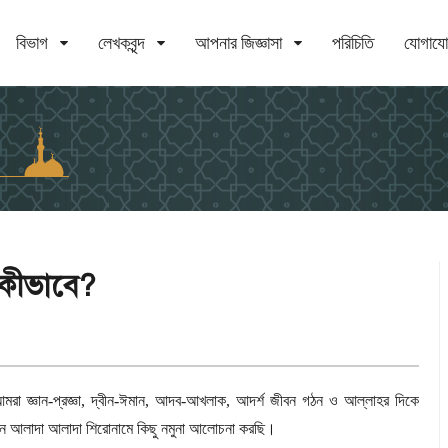
বিভাগ
লেখকবৃন্দ
আপনার জিজ্ঞাসা
পরিচিতি
যোগায
ও কীভাবে?
রা জ্ঞান-প্রজ্ঞা
,
দ্বীন-ঈমান
,
আদব-আখলাক
,
আদর্শ জীবন গঠন ও আল্লাহর দিকে
ানে আলাদা আলাদা শিরোনামে কিছু নমুনা আলোচনা করছি।