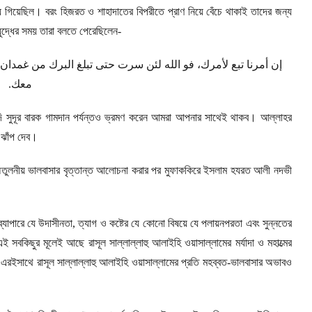
 গিয়েছিল। বরং হিজরত ও শাহাদাতের বিপরীতে প্রাণ নিয়ে বেঁচে থাকাই তাদের জন্য
ুদ্ধের সময় তারা বলতে পেরেছিলেন-
إن
أمرنا
تبع
لأمرك،
فو
الله
لئن
سرت
حتى
تبلغ
البرك
من
غمدان
.
معك
সুদূর বারক গামদান পর্যন্তও ভ্রমণ করেন আমরা আপনার সাথেই থাকব। আল্লাহর
ঝাঁপ দেব।
এই অতুলনীয় ভালবাসার বৃত্তান্ত আলোচনা করার পর মুফাককিরে ইসলাম হযরত আলী নদভী
যাপারে যে উদাসীনতা
,
ত্যাগ ও কষ্টের যে কোনো বিষয়ে যে পলায়নপরতা এবং সুন্নতের
 সবকিছুর মূলেই আছে রাসূল সাল্লাল্লাহু আলাইহি ওয়াসাল্লামের মর্যাদা ও মহাত্মের
এরইসাথে রাসূল সাল্লাল্লাহু আলাইহি ওয়াসাল্লামের প্রতি মহব্বত-ভালবাসার অভাবও