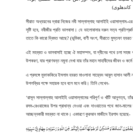
کاندھلوی
সীরাত অধ্যয়নের দ্বারা নিজের নবী সাল্লাল্লাহু আলাইহি ওয়াসাল্লাম-এ
সৃষ্টি হবে
,
নবীজীর প্রতি ভালবাসা। যে ভালোবাসার দরুন সত্য প্রতিশ্রু
তাতে কি কারো দ্বিমত আছে
? (
ভূমিকা
,
বাণী অংশ
,
সীরাতে মুস্তফা হযরত
এই মহব্বত ও ভালবাসাই হচ্ছে ঐ মহাসম্পদ
,
যা দ্বীনের পথে চলা সহজ 
উপকরণ
,
যার প্রাণবন্ত নমুনা দেখা যায় তাঁর মহান সাহাবীদের জীবন ও 
এ প্রসঙ্গে মুফাককিরে ইসলাম হযরত মাওলানা সায়্যেদ আবুল হাসান আলী নদ
উপলব্ধির পক্ষে সহায়ক হবে বলে মনে করি। তিনি লেখেন-
‘
রাসূল সাল্লাল্লাহু আলাইহি ওয়াসাল্লামের পরিপূর্ণ ও খাঁটি আনুগত্য
,
তা
রসম-রেওয়াজের উপর প্রাধান্য দেওয়া এবং দাওয়াতের পথে জান-মালের 
আচ্ছন্নকারী মহব্বত না থাকে। একারণে কুরআন মাজীদে ইরশাদ হয়েছে-
 تَخْشَوْنَ كَسَادَهَا وَ مَسٰكِنُ تَرْضَوْنَهَاۤ اَحَبَّ اِلَیْكُمْ مِّنَ اللّٰهِ وَ رَسُوْلِهٖ وَ جِهَادٍ فِیْ سَبِیْلِهٖ