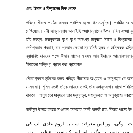
এক. ঈমান ও বিশ্বাসের দিক থেকে
পবিত্র সীরাত পাঠের অনন্য প্রাপ্তি হচ্ছে ঈমান-বৃদ্ধি। প্রাচীন ও 
দেখিয়েছে। নবী সাল্লাল্লাহু আলাইহি ওয়াসাল্লামের উপর নাযিল হওয়া 
তাঁর মহত্ব
,
মহানুভবতা যুগে যুগে অসংখ্য মানুষকে ঈমান ও বিশ্বাসে
দেদীপ্যমান প্রমাণ
,
যার প্রভাব কোনো ন্যায়নিষ্ঠ হৃদয় ও মস্তিষ্ক এড়
ন্যায়নিষ্ঠ মানবের পক্ষে ঈমান লাভের মাধ্যম আর ঈমানের আলোকপ্রাপ
সীরাতের সান্নিধ্য গ্রহণ করা প্রয়োজন।
সৌভাগ্যবান মুমিনের জন্য পবিত্র সীরাতের অধ্যয়ন ও আনুগত্য যে অনন্
ভালবাসা। মুমিন যতই তাঁকে জানবে ততই তাঁর মহানুভবতার সাথে পরিচি
থাকবে। মানুষ তো মানুষকে তার মনুষ্যত্ব
,
মহানুভবতা ও অনুগ্রহের কার
হাকীমুল উম্মত হযরত মাওলানা আশরাফ আলী থানভী রাহ. সীরাত পাঠের উপক
رفت ہوگی، اور اس معرفت سے بہ لزوم عادی آپ کی
 معیت نصیب ہوگی، اور اس کے نعمت عظمی ہونے