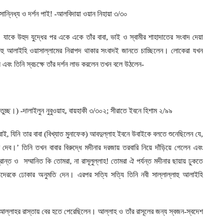
র সান্নিধ্য ও দর্শন পাই! -আলবিদায়া ওয়ান নিহায়া ৩/৩০
,
যাকে উহুদ যুদ্ধের পর একে একে তাঁর বাবা
,
ভাই ও স্বামীর শাহাদাতের সংবাদ দেয়া
ল্লাহু আলাইহি ওয়াসাল্লামের নিরাপদ থাকার সংবাদই জানতে চাচ্ছিলেন। লোকেরা যখন
ল এবং তিনি স্বচক্ষে তাঁর দর্শন লাভ করলেন তখন বলে উঠলেন-
চ্ছ।) -দালাইলুন নুবুওয়াহ
,
বায়হাকী ৩/৩০২
;
সীরাতে ইবনে হিশাম ২/৯৯
বাই
,
যিনি তার বাবা (বিখ্যাত মুনাফেক) আবদুল্লাহ ইবনে উবাইকে বলতে শুনেছিলেন যে
,
দেব।’ তিনি তখন বাবার বিরুদ্ধে মদীনার দরজায় তরবারি নিয়ে দাঁড়িয়ে গেলেন এবং
্ভ্রান্ত ও সম্মানিত কি তোমরা
,
না রাসূলুল্লাহ! তোমরা ঐ পর্যন্ত মদীনার ছায়ায় ঢুকতে
োমাদেরকে ঢোকার অনুমতি দেন। এরপর সত্যি সত্যি তিনি নবী সাল্লাল্লাহু আলাইহি
 আল্লাহর রাস্তায় বের হতে পেরেছিলেন। আল্লাহ ও তাঁর রাসূলের জন্য স্বজন-স্বদেশ