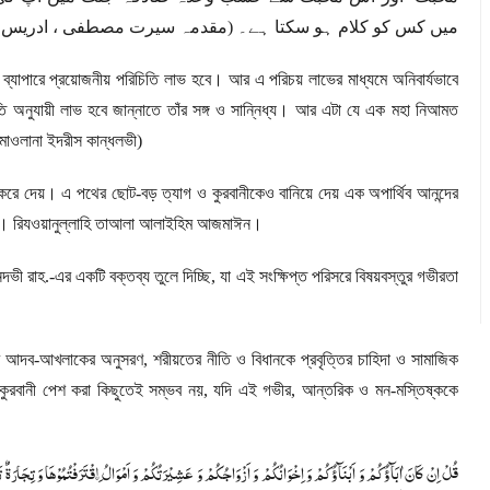
میں کس کو کلام ہو سکتا ہے۔ (مقدمہ سیرت مصطفی ، ادریس )
র ব্যাপারে প্রয়োজনীয় পরিচিতি লাভ হবে। আর এ পরিচয় লাভের মাধ্যমে অনিবার্যভাবে
তি অনুযায়ী লাভ হবে জান্নাতে তাঁর সঙ্গ ও সান্নিধ্য। আর এটা যে এক মহা নিআমত
 মাওলানা ইদরীস কান্ধলভী)
করে দেয়। এ পথের ছোট-বড় ত্যাগ ও কুরবানীকেও বানিয়ে দেয় এক অপার্থিব আনন্দের
কর্মে। রিযওয়ানুল্লাহি তাআলা আলাইহিম আজমাঈন।
ভী রাহ.-এর একটি বক্তব্য তুলে দিচ্ছি
,
যা এই সংক্ষিপ্ত পরিসরে বিষয়বস্তুর গভীরতা
ঁর আদব-আখলাকের অনুসরণ
,
শরীয়তের নীতি ও বিধানকে প্রবৃত্তির চাহিদা ও সামাজিক
কুরবানী পেশ করা কিছুতেই সম্ভব নয়
,
যদি এই গভীর
,
আন্তরিক ও মন-মস্তিষ্ককে
قُلْ اِنْ كَانَ اٰبَآؤُكُمْ وَ اَبْنَآؤُكُمْ وَ اِخْوَانُكُمْ وَ اَزْوَاجُكُمْ وَ عَشِیْرَتُكُمْ وَ اَمْوَالُ ِ۟اقْتَرَفْتُمُوْهَا وَ تِجَارَةٌ