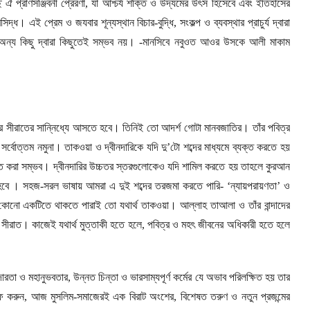
ঐ প্রাণসঞ্জিবনী প্রেরণা
,
যা আশ্চর্য শক্তি ও উদ্যমের উৎস হিসেবে এবং ইতিহাসের
রসিদ্ধ। এই প্রেম ও জযবার শূন্যস্থান বিচার-বুদ্ধি
,
সংকল্প ও ব্যবস্থার প্রাচুর্য দ্বারা
ণ অন্য কিছু দ্বারা কিছুতেই সম্ভব নয়। -মানসিবে নবুওত আওর উসকে আলী মাকাম
্র সীরাতের সান্নিধ্যে আসতে হবে। তিনিই তো আদর্শ গোটা মানবজাতির। তাঁর পবিত্র
্বোত্তম নমুনা। তাকওয়া ও দ্বীনদারিকে যদি দু’টো শব্দের মাধ্যমে ব্যক্ত করতে হয়
যক্ত করা সম্ভব। দ্বীনদারির উচ্চতর স্তরগুলোকেও যদি শামিল করতে হয় তাহলে কুরআন
 হবে । সহজ-সরল ভাষায় আমরা এ দুই শব্দের তরজমা করতে পারি- ‘ন্যায়পরায়ণতা’ ও
কোনো একটিতে থাকতে পারাই তো যথার্থ তাকওয়া। আল্লাহ তাআলা ও তাঁর বান্দাদের
র সীরাত। কাজেই যথার্থ মুত্তাকী হতে হলে
,
পবিত্র ও মহৎ জীবনের অধিকারী হতে হলে
ারতা ও মহানুভবতার
,
উন্নত চিন্তা ও ভারসাম্যপূর্ণ কর্মের যে অভাব পরিলক্ষিত হয় তার
ফ করুন
,
আজ মুসলিম-সমাজেরই এক বিরাট অংশের
,
বিশেষত তরুণ ও নতুন প্রজন্মের