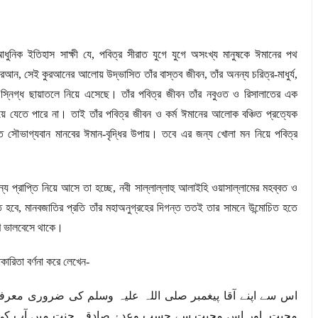
আধুনিক ইতিহাস সাক্ষী যে
,
পবিত্র সীরাত যুগে যুগে অসংখ্য মানুষকে ঈমানের পথ
কুরআন
,
সেই কুরআনের আলোয় উদ্ভাসিত তাঁর বাস্তব জীবন
,
তাঁর অনন্য চরিত্র-মাধুর্য
,
র স্নিগ্ধ ছায়াতলে নিয়ে এসেছে। তাঁর পবিত্র জীবন তাঁর নবুওত ও রিসালাতের এক
িয়ে যেতে পারে না। তাই তাঁর পবিত্র জীবন ও কর্ম ঈমানের আলোক বঞ্চিত প্রত্যেক
্ত সৌভাগ্যবান মানবের ঈমান-বৃদ্ধির উপায়। তবে এর জন্য খোলা মন নিয়ে পবিত্র
য প্রাপ্তি নিয়ে আসে তা হচ্ছে
,
নবী সাল্লাল্লাহু আলাইহি ওয়াসাল্লামের মহব্বত ও
ত হবে
,
মানবজাতির প্রতি তাঁর মহাঅনুগ্রহের দিগন্ত ততই তার সামনে উন্মোচিত হতে
ণে ভালবেসে থাকে।
ারিতা বর্ণনা করে লেখেন-
اس سے اپنے آقا پیغمبر صلی اللہ علیہ وسلم کی ضروری مع
محبت اور اس محبت سے حسب وعدۂ صادقہ جنت میں آپ کی