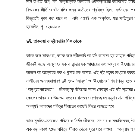
মনে রাখতে হবে
,
নবী সাল্লাল্লাহু আলাইহি ওয়সাল্লামের ভালবাসাই হচ্ছে 
বিস্ময়কর কীর্তি ও ঘটনাবলির জন্য অতীতেও প্রসিদ্ধ ছিল
,
বর্তমানেও প্
কিছুতেই পূরণ করা যাবে না। এটা এমনই এক অপূর্ণতা
,
যার ক্ষতিপূর
হামেলীন
,
পৃ. ১২৮-১৩১
দুই. তাকওয়া ও দ্বীনদারির দিক থেকে
কাকে বলে তাকওয়া
,
কাকে বলে দ্বীনদারি তা যদি জানতে হয় তাহলে পবিত
জীবনই হচ্ছে আল্লাহর হক ও বান্দার হক আদায়ের বরং আদ্ল ও ইহসানের সর
তাহলে তা আল্লাহর হক ও বান্দার হক আদায়- এই দুই শব্দের মাধ্যমে ব্
মাজীদের অনন্যসাধারণ দুই শব্দ- ‘আদ্ল’ ও ‘ইহসানের’ শরণাপন্ন হতে
‘অনুগ্রহপরায়ণতা’। জীবনজুড়ে জীবনের সকল ক্ষেত্রে এই দুই স্তরের 
ক্ষেত্রে তাকওয়ার উচ্চতম স্তরের বাস্তব ও প্রোজ্জ্বল নমুনার নাম পবিত্
অবশ্যই আমাদের পবিত্র সীরাতের কাছেই ফিরে আসতে হবে।
আজ মুসলিম-সমাজেও পবিত্র ও নির্মল জীবনের
,
সদাচার ও সচ্চরিত্রের
,
উদ
এক বড় কারণ হচ্ছে পবিত্র সীরাত থেকে দূরে সরে যাওয়া। আল্লাহ মা