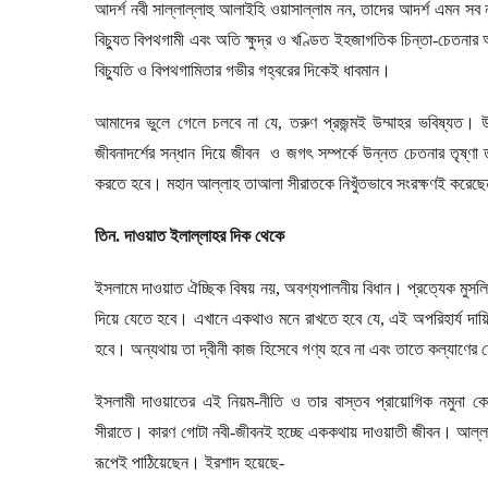
আদর্শ নবী সাল্লাল্লাহু আলাইহি ওয়াসাল্লাম নন
,
তাদের আদর্শ এমন সব ন
বিচ্যুত বিপথগামী এবং অতি ক্ষুদ্র ও খণ্ডিত ইহজাগতিক চিন্তা-চেতনার 
বিচ্যুতি ও বিপথগামিতার গভীর গহ্বরের দিকেই ধাবমান।
আমাদের ভুলে গেলে চলবে না যে
,
তরুণ প্রজন্মই উম্মাহর ভবিষ্যত।
জীবনাদর্শের সন্ধান দিয়ে জীবন ও জগৎ সম্পর্কে উন্নত চেতনার তৃষ্ণ
করতে হবে। মহান আল্লাহ তাআলা সীরাতকে নিখুঁতভাবে সংরক্ষণই করেছেন 
তিন. দাওয়াত ইলাল্লাহর দিক থেকে
ইসলামে দাওয়াত ঐচ্ছিক বিষয় নয়
,
অবশ্যপালনীয় বিধান। প্রত্যেক মুসলি
দিয়ে যেতে হবে। এখানে একথাও মনে রাখতে হবে যে
,
এই অপরিহার্য দায়
হবে। অন্যথায় তা দ্বীনী কাজ হিসেবে গণ্য হবে না এবং তাতে কল্যাণে
ইসলামী দাওয়াতের এই নিয়ম-নীতি ও তার বাস্তব প্রায়োগিক নমুনা ক
সীরাতে। কারণ গোটা নবী-জীবনই হচ্ছে এককথায় দাওয়াতী জীবন। আল্লাহ 
রূপেই পাঠিয়েছেন। ইরশাদ হয়েছে-