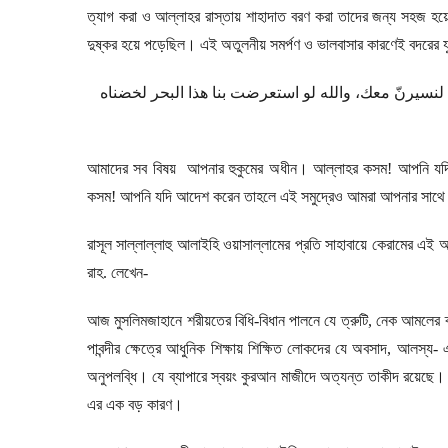
ত্যাগ করা ও আল্লাহর রাস্তায় শাহাদাত বরণ করা তাদের জন্য সহজ হয়ে
দুষ্কর হয়ে পড়েছিল। এই অতুলনীয় সমর্পণ ও ভালবাসার কারণেই বদরের য
لنسيرنّ
معك،
والله
لو
استعرضت
بنا
هذا
البحر
لخضناه
আমাদের সব বিষয় আপনার হুকুমের অধীন। আল্লাহর কসম! আপনি যদি 
কসম! আপনি যদি আদেশ করেন তাহলে এই সমুদ্রেও আমরা আপনার সাথে 
রাসূল সাল্লাল্লাহু আলাইহি ওয়াসাল্লামের প্রতি সাহাবায়ে কেরামের 
রাহ. লেখেন-
আজ মুসলিমজাহানে শরীয়তের বিধি-বিধান পালনে যে ত্রুটি
,
নেক আমলের ব্
পাবন্দীর ক্ষেত্রে আধুনিক শিক্ষায় শিক্ষিত লোকদের যে অবসাদ
,
আলস্য- এই
অনুপলব্ধি। যে ব্যাপারে স্বয়ং কুরআন মাজীদে অত্যন্ত তাকীদ রয়েছে। 
এর এক বড় কারণ।