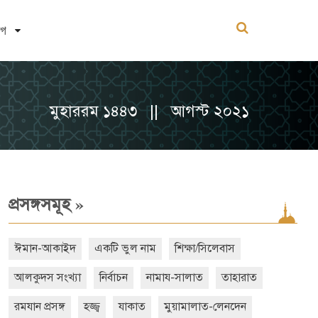
োগ
মুহাররম ১৪৪৩ || আগস্ট ২০২১
»
প্রসঙ্গসমূহ
ঈমান-আকাইদ
একটি ভুল নাম
শিক্ষা/সিলেবাস
আলকুদস সংখ্যা
নির্বাচন
নামায-সালাত
তাহারাত
রমযান প্রসঙ্গ
হজ্জ্ব
যাকাত
মুয়ামালাত-লেনদেন