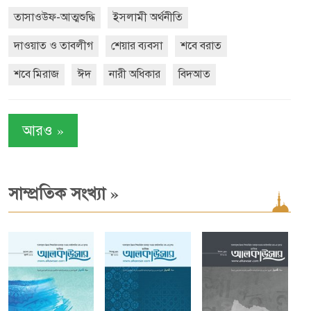
তাসাওউফ-আত্মশুদ্ধি
ইসলামী অর্থনীতি
দাওয়াত ও তাবলীগ
শেয়ার ব্যবসা
শবে বরাত
শবে মিরাজ
ঈদ
নারী অধিকার
বিদআত
»
আরও
»
সাম্প্রতিক সংখ্যা