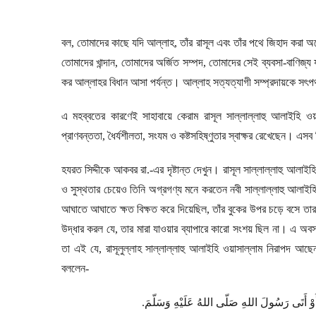
বল
,
তোমাদের কাছে যদি আল্লাহ
,
তাঁর রাসূল এবং তাঁর পথে জিহাদ করা অ
তোমাদের খান্দান
,
তোমাদের অর্জিত সম্পদ
,
তোমাদের সেই ব্যবসা-বাণিজ্য 
কর আল্লাহর বিধান আসা পর্যন্ত। আল্লাহ সত্যত্যাগী সম্প্রদায়কে সৎপথ 
এ মহব্বতের কারণেই সাহাবায়ে কেরাম রাসূল সাল্লাল্লাহু আলাইহি ও
প্রাণবন্ততা
,
ধৈর্যশীলতা
,
সংযম ও কষ্টসহিষ্ণুতার স্বাক্ষর রেখেছেন। এসব বিষ
হযরত সিদ্দীকে আকবর রা.-এর দৃষ্টান্ত দেখুন। রাসূল সাল্লাল্লাহু আলাই
ও সুস্থতার চেয়েও তিনি অগ্রগণ্য মনে করতেন নবী সাল্লাল্লাহু আলাইহ
আঘাতে আঘাতে ক্ষত বিক্ষত করে দিয়েছিল
,
তাঁর বুকের উপর চড়ে বসে তার
উদ্ধার করল যে
,
তার মারা যাওয়ার ব্যাপারে কারো সংশয় ছিল না। এ অবস
তা এই যে
,
রাসূলুল্লাহ সাল্লাল্লাহু আলাইহি ওয়াসাল্লাম নিরাপদ 
বললেন-
.
وَسَلّمَ
عَلَيْهِ
اللهُ
صَلّى
اللهِ
رَسُولَ
أَتَى
وْ