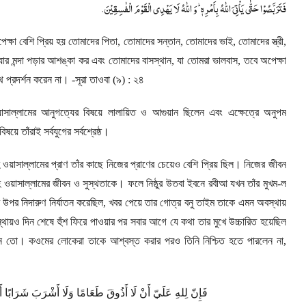
.
فَتَرَبَّصُوْا حَتّٰی یَاْتِیَ اللّٰهُ بِاَمْرِهٖ ؕ وَ اللّٰهُ لَا یَهْدِی الْقَوْمَ الْفٰسِقِیْنَ
পেক্ষা বেশি প্রিয় হয় তোমাদের পিতা
,
তোমাদের সন্তান
,
তোমাদের ভাই
,
তোমাদের স্ত্রী
,
যার মন্দা পড়ার আশঙ্কা কর এবং তোমাদের বাসস্থান
,
যা তোমরা ভালবাস
,
তবে অপেক্ষা
প্রদর্শন করেন না। -সূরা তাওবা (৯) : ২৪
য়াসাল্লামের আনুগত্যের বিষয়ে লালায়িত ও আগুয়ান ছিলেন এবং এক্ষেত্রে অনুপম
য়ে তাঁরাই সর্বযুগের সর্বশ্রেষ্ঠ।
হি ওয়াসাল্লামের প্রাণ তাঁর কাছে নিজের প্রাণের চেয়েও বেশি প্রিয় ছিল। নিজের জীবন
ি ওয়াসাল্লামের জীবন ও সুস্থতাকে। ফলে নিষ্ঠুর উতবা ইবনে রবীআ যখন তাঁর মুখম-ল
 উপর নিদারুণ নির্যাতন করেছিল
,
খবর পেয়ে তার গোত্র বনু তাইম তাকে এমন অবস্থায়
্থায়ও দিন শেষে হুঁশ ফিরে পাওয়ার পর সবার আগে যে কথা তার মুখে উচ্চারিত হয়েছিল
আছেন তো। কওমের লোকেরা তাকে আশ্বস্ত করার পরও তিনি নিশ্চিত হতে পারলেন না
,
فَإِنّ
لِلهِ
عَلَيّ
أَنْ
لَا
أَذُوقَ
طَعَامًا
وَلَا
أَشْرَبَ
شَرَابًا
أَ