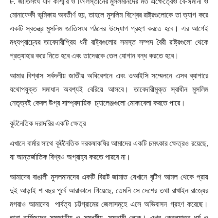
৮. জাতিসংঘ যদি কাশ্মীর ও ফিলিস্তীনের মুসলমানদের মত এক্ষেত্রেও বে-ঈমানী ও
মোনাফেকী ভূমিকায় অবতীর্ণ হয়
,
তাহলে মুসলিম বিশ্বের রাষ্ট্রগুলোকে তা ত্যাগ করে
একটি স্বতন্ত্র মুসলিম জাতিসংঘ গঠনের উদ্যোগ গ্রহণ করতে হবে। এর আগেই
মধ্যপ্রাচ্যের তাবেদারীপ্রিয় ধনী রাষ্ট্রগুলোর সমস্ত সম্পদ বৈরী রাষ্ট্রগুলো থেকে
প্রত্যাহার করে নিতে হবে এবং তাদেরকে তেল যোগান বন্ধ করতে হবে।
আমার বিশ্বাস সর্বদলীয় জাতীয় অধিবেশনে এবং ওআইসি সম্মেলনে এসব ব্যাপারে
যথোপযুক্ত সমাধান অবশ্যই বেরিয়ে আসবে। তাবেদারীমুক্ত স্বাধীন মুসলিম
নেতৃত্বই কেবল উগ্র সাম্প্রদায়িক চ্যালেঞ্জগুলো মোকাবেলা করতে পারে।
কূটনৈতিক দরাদরির একটি ক্ষেত্র
এখানে বার্মার সাথে কূটনৈতিক দরকষাকষির আমাদের একটি চমৎকার ক্ষেত্রও রয়েছে
,
যা আন্তর্জাতিক বিশ্বও অগ্রাহ্য করতে পারবে না।
আমাদের বাঙালী মুসলমানদের একটি বিরাট জামাত যেখানে বৃটিশ আমল থেকে প্রায়
দুই আড়াই শ বছর পূর্বে আরাকানে গিয়েছে
,
তেমনি সে দেশের তথা রাখাইন রাজ্যের
মগরাও আমাদের পার্বত্য চট্টগ্রামের জেলাসমূহে এসে অভিবাসন গ্রহণ করেছে।