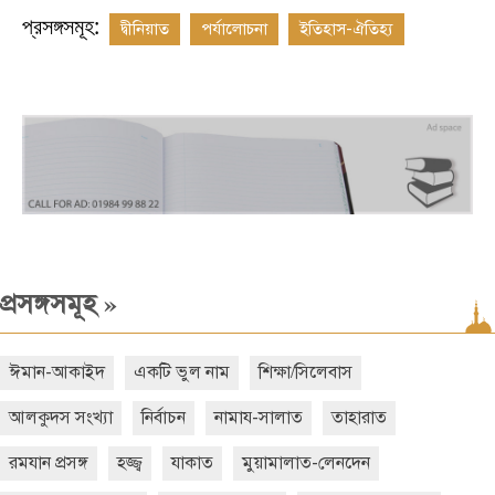
প্রসঙ্গসমূহ:
দ্বীনিয়াত
পর্যালোচনা
ইতিহাস-ঐতিহ্য
»
প্রসঙ্গসমূহ
ঈমান-আকাইদ
একটি ভুল নাম
শিক্ষা/সিলেবাস
আলকুদস সংখ্যা
নির্বাচন
নামায-সালাত
তাহারাত
রমযান প্রসঙ্গ
হজ্জ্ব
যাকাত
মুয়ামালাত-লেনদেন