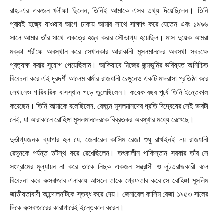
রাহ.-এর একজন খলীফা ছিলেন
,
তিনিই আমাকে এসব তথ্য দিয়েছিলেন। তিনি
প্রায়ই হজ্বে যাওয়ার আগে ঢাকায় আমার সাথে সাক্ষাৎ করে যেতেন এবং ১৯৯৬
সালে আমার তাঁর সাথে একত্রে হজ্ব করার সৌভাগ্য হয়েছিল। মাস দুয়েক আমরা
মক্কা শরীফে অবস্থান করে সেখানকার আরাকানী মুসলমানদের অবস্থা স্বচক্ষে
প্রত্যক্ষ করার সুযোগ পেয়েছিলাম। আকিয়াবে নিজের জন্মভূমির ভবিষ্যত অনিশ্চিত
বিবেচনা করে এই দূরদর্শী আলেম বার্মার রাজধানী রেঙ্গুনেও একটি মাদরাসা প্রতিষ্ঠা করে
সেখানেও পারিবারিক বাসস্থান গড়ে তুলেছিলেন। কয়েক বছর পূর্বে তিনি ইন্তেকাল
করেছেন। তিনি আমাকে বলেছিলেন
,
রেঙ্গুনে মুসলমানদের প্রতি বিদ্বেষের সেই ভাবটা
নেই
,
যা আরাকানে রোহিঙ্গা মুসলমানদেরকে বিব্রতকর অবস্থার মধ্যে রেখেছে।
দুর্ভাগ্যজনক ব্যাপার হল যে
,
জেনারেল কাসিম রেজা শুধু রাখাইনই নয় রাজধানী
রেঙ্গুনকে পর্যন্ত তটস্থ করে রেখেছিলেন। তৎকালীন পাকিস্তান সরকার তাঁর সে
সংগ্রামের মূল্যায়ন না করে তাকে নিছক একজন সন্ত্রাসী ও লুটতরাজকারী বলে
বিবেচনা করে কক্সবাজার এলাকায় আসলে তাকে গ্রেফতার করে সে রোহিঙ্গা মুসলিম
জাতীয়তাবাদী আন্দোলনটিকে স্তব্ধ করে দেয়। জেনারেল কাসিম রেজা ১৯৫৩ সালের
দিকে কক্সবাজারের কারাগারেই ইন্তেকাল করেন।