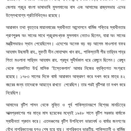
জেলায় প্রচুর বাংলা ভাষাভাষি মুসলমানের বাস এবং আসামের রাজ্যসভায় এদের
উল্লেখযোগ্য প্রতিনিধিত্বও রয়েছে।
আরাকান তথা বৃহত্তর মায়ানমারের স্বাধীনতা আন্দোলনে বার্মিজ শক্তির স্বাধীনতার
প্রাণপুরুষ অং সানের সাথে প্রচুরসংখ্যক মুসলমান নেতাও ছিলেন
,
যারা অং সানের
মন্ত্রীসভায়ও স্থান পেয়েছিলেন। এদেশের অনেক বড় বড় আলেম মাওলানা যফর
আহমাদ উছমানী রাহ.
,
মুফতী দীন মোহাম্মাদ খান রাহ.
,
পাকিস্তানী পীর তায়্যিব শাহ্র
পিতা মওলানা সায়্যিদ আহমাদ রাহ. প্রমুখ সুদীর্ঘকাল ধরে রেঙ্গুনে ছিলেন। রেঙ্গুন
থেকে প্রকাশিত উর্দু মাসিক
‘
ইস্তেকলাল
’
আমার নিজের ব্যক্তিগত সংগ্রহে
রয়েছে। ১৭৮৩ সালের দিকে বার্মা আরাকান আক্রমণ করে দখল করে মাত্র ৪২
বছরের জন্য তাদেরকে আয়ত্বে রাখতে পেরেছিল। তার পরই বৃটিশরা তা দখল করে
নিয়েছিল।
আমাদের বৃটিশ শাসন থেকে মুক্তি ও পূর্ব পাকিস্তানরূপে বিশ্বের মানচিত্রে
আত্মপ্রকাশের পর মাত্র মাস ছয়েকের মধ্যেই ১৯৪৮ সালে বৃটিশ সরকার বার্মাকে
স্বাধীনতা প্রদান করে। এতদঞ্চলের বৃটিশ উপনিবেশ ভারতবর্ষ ও বার্মার জনগণের
যৌথ নাগরিকত্বের যুগও শেষ হয়ে যায়। নাগরিকত্ব ভারতীয়
,
পাকিস্তানী ও বার্মিজ