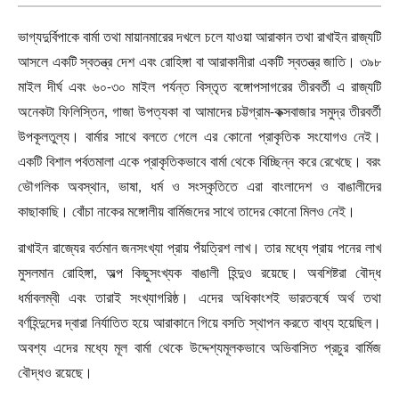
ভাগ্যদুর্বিপাকে বার্মা তথা মায়ানমারের দখলে চলে যাওয়া আরাকান তথা রাখাইন রাজ্যটি
আসলে একটি স্বতন্ত্র দেশ এবং রোহিঙ্গা বা আরাকানীরা একটি স্বতন্ত্র জাতি। ৩৯৮
মাইল দীর্ঘ এবং ৬০-৩০ মাইল পর্যন্ত বিস্তৃত বঙ্গোপসাগরের তীরবর্তী এ রাজ্যটি
অনেকটা ফিলিস্তিন
,
গাজা উপত্যকা বা আমাদের চট্টগ্রাম-কক্সবাজার সমুদ্র তীরবর্তী
উপকূলতুল্য। বার্মার সাথে বলতে গেলে এর কোনো প্রাকৃতিক সংযোগও নেই।
একটি বিশাল পর্বতমালা একে প্রাকৃতিকভাবে বার্মা থেকে বিচ্ছিন্ন করে রেখেছে। বরং
ভৌগলিক অবস্থান
,
ভাষা
,
ধর্ম ও সংস্কৃতিতে এরা বাংলাদেশ ও বাঙালীদের
কাছাকাছি। বোঁচা নাকের মঙ্গোলীয় বার্মিজদের সাথে তাদের কোনো মিলও নেই।
রাখাইন রাজ্যের বর্তমান জনসংখ্যা প্রায় পঁয়ত্রিশ লাখ। তার মধ্যে প্রায় পনের লাখ
মুসলমান রোহিঙ্গা
,
অল্প কিছুসংখ্যক বাঙালী হিন্দুও রয়েছে। অবশিষ্টরা বৌদ্ধ
ধর্মাবলম্বী এবং তারাই সংখ্যাগরিষ্ঠ। এদের অধিকাংশই ভারতবর্ষে অর্থ তথা
বর্ণহিন্দুদের দ্বারা নির্যাতিত হয়ে আরাকানে গিয়ে বসতি স্থাপন করতে বাধ্য হয়েছিল।
অবশ্য এদের মধ্যে মূল বার্মা থেকে উদ্দেশ্যমূলকভাবে অভিবাসিত প্রচুর বার্মিজ
বৌদ্ধও রয়েছে।