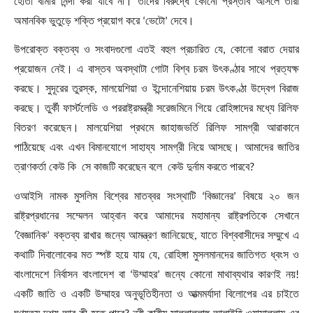
হোতা বার্মার নিন্দা করা যাবে না। তাদের বিরুদ্ধে কোনো প্রস্তাব আসলে তারা
অমানবিক ভুতুড়ে শক্তি প্রয়োগ করে
‘
ভেটো
’
দেবে।
উপরোক্ত বক্তব্য ও সংবাদগুলো এতই বহুল প্রচারিত যে
,
কোনো বরাত দেয়ার
প্রয়োজন নেই। এ বাস্তব অবস্থাটা গোটা বিশ্ব
চরম উৎকণ্ঠার সাথে প্রত্যক্ষ
করছে। সুদূরের তুরস্ক
,
মালয়েশিয়া ও ইন্দোনেশিয়ায় চরম উৎকণ্ঠা উদ্বেগ বিরাজ
করছে। তুর্কী ফার্স্টলেডি ও পররাষ্ট্রমন্ত্রী সরেজমিনে গিয়ে রোহিঙ্গাদের মধ্যে রিলিফ
বিতরণ করেছেন। মালয়েশিয়া প্রথমে জাহাজভর্তি রিলিফ সামগ্রী আরাকানে
পাঠিয়েছে এবং এখন বিমানযোগে সাহায্য সামগ্রী নিয়ে আসছে। আমাদের জাতির
ত্রাণকর্তা কেউ কি সে কাজটি করেছেন বলে কেউ দুর্নাম করতে পারবে
?
ওআইসি নামক মুসলিম বিশ্বের মাতব্বর সংস্থাটি
‘
বিজ্ঞানের
’
বিষয়ে ২০ জন
রাষ্ট্রপ্রধানের সম্মেলন আহ্বান করে আমাদের মহামান্য রাষ্ট্রপতিকে সেখানে
‘
বৈজ্ঞানিক
’
বক্তব্য রাখার জন্যে আমন্ত্রণ জানিয়েছে
,
যাতে বিশ্ববাসীদের সম্মুখে এ
কথাটি দিবালোকের মত স্পষ্ট হয়ে যায় যে
,
রোহিঙ্গা মুসলমানদের জাতিগত ধ্বংস ও
বাংলাদেশে নির্বাসন বাংলাদেশ বা
‘
উম্মাহর
’
জন্যে কোনো মাথাব্যথার কারণই নয়!
একটি জাতি ও একটি উম্মাহর অনুভূতিহীনতা ও আত্মমর্যাদা বিলোপের এর চাইতে