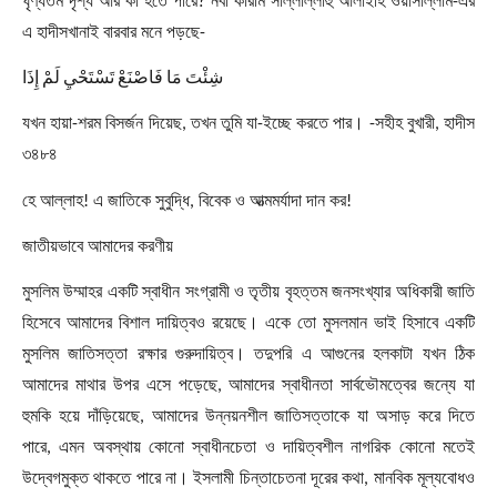
ঘৃণ্যতম দৃশ্য আর কী হতে পারে
?
নবী কারীম সাল্লাল্লাহু আলাইহি ওয়াসাল্লাম-এর
এ হাদীসখানাই বারবার মনে পড়ছে
-
شِئْتَ
مَا
فَاصْنَعْ
تَسْتَحْيِ
لَمْ
إِذَا
যখন হায়া-শরম বিসর্জন দিয়েছ
,
তখন তুমি যা-ইচ্ছে করতে পার।
-
সহীহ বুখারী
,
হাদীস
৩৪৮৪
হে আল্লাহ! এ জাতিকে সুবুদ্ধি
,
বিবেক ও আত্মমর্যাদা দান কর!
জাতীয়ভাবে আমাদের করণীয়
মুসলিম উম্মাহর একটি স্বাধীন সংগ্রামী ও তৃতীয় বৃহত্তম জনসংখ্যার অধিকারী জাতি
হিসেবে আমাদের বিশাল দায়িত্বও রয়েছে। একে তো মুসলমান ভাই হিসাবে একটি
মুসলিম জাতিসত্তা রক্ষার গুরুদায়িত্ব। তদুপরি এ আগুনের হলকাটা যখন ঠিক
আমাদের মাথার উপর এসে পড়েছে
,
আমাদের স্বাধীনতা সার্বভৌমত্বের জন্যে যা
হুমকি হয়ে দাঁড়িয়েছে
,
আমাদের উন্নয়নশীল জাতিসত্তাকে যা অসাড় করে দিতে
পারে
,
এমন অবস্থায় কোনো স্বাধীনচেতা ও দায়িত্বশীল নাগরিক কোনো মতেই
উদ্বেগমুক্ত থাকতে পারে না। ইসলামী চিন্তাচেতনা দূরের কথা
,
মানবিক মূল্যবোধও