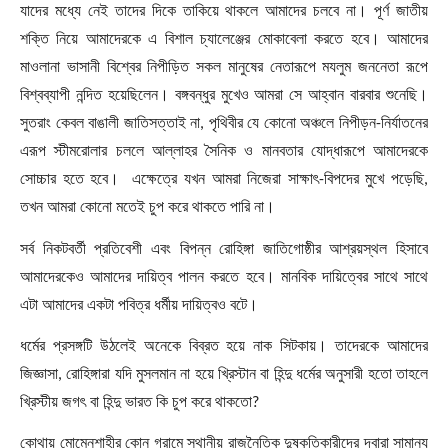
যাদের মধ্যে নেই তাদের দিকে তাকিয়ে থাকলে আমাদের চলবে না। পূর্ণ জাতীয়
শক্তি নিয়ে আমাদেরকে এ বিশাল চ্যালেঞ্জের মোকাবেলা করতে হবে। আমাদের
মাওলানা ভাসানী বিশ্বের নিপীড়িত সকল মানুষের নেতারূপে মযলুম জননেতা রূপে
বিশ্বব্যাপী নন্দিত হয়েছিলেন। বঙ্গবন্ধুর মুখেও আমরা সে আহ্বান বারবার শুনেছি।
সুতরাং কেবল বাঙালী জাতিসত্তাই না
,
পৃথিবীর যে কোনো অঞ্চলে নিপীড়ন-নির্যাতনের
এরূপ স্টীমরোলার চললে আল্লাহর সৈনিক ও মানবতার যোদ্ধারূপে আমাদেরকে
সোচ্চার হতে হবে। এক্ষেত্রে যখন আমরা নিজেরা সাক্ষাৎ-বিপদের মুখে পড়েছি
,
তখন আমরা কোনো মতেই চুপ করে থাকতে পারি না।
সর্ব নিকটবর্তী প্রতিবেশী এবং বিপন্ন রোহিঙ্গা জাতিগোষ্ঠীর আশ্রয়স্থল হিসাবে
আমাদেরকেও আমাদের দায়িত্ব পালন করতে হবে। মানবিক দায়িত্বের সাথে সাথে
এটা আমাদের একটা পবিত্র ধর্মীয় দায়িত্বও বটে।
ধর্মের প্রসঙ্গটি উঠলেই অনেকে বিব্রত হয়ে নাক সিটকায়। তাদেরকে আমাদের
জিজ্ঞাসা
,
রোহিঙ্গারা যদি মুসলমান না হয়ে খ্রিস্টান বা হিন্দু ধর্মের অনুসারী হতো তাহলে
খ্রিস্টীয় জগৎ বা হিন্দু ভারত কি চুপ করে থাকতো
?
কোথায় মোমেনশাহীর কোন্ গ্রামে স্থানীয় রাজনৈতিক দুষ্কৃতিকারীদের দ্বারা সামান্য