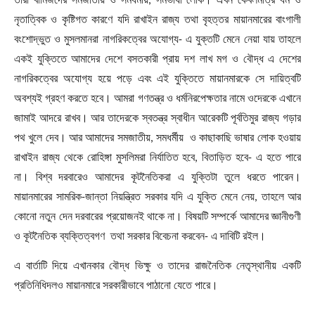
তারা বার্মিজদের সমজাতীয় ও সমধর্মীয়
,
সমভাষী লোক। এখন কেবলমাত্র ধর্ম ও
নৃতাত্বিক ও কৃষ্টিগত কারণে যদি রাখাইন রাজ্য তথা বৃহত্তর মায়ানমারের বাংগালী
বংশোদ্ভুত ও মুসলমানরা নাগরিকত্বের অযোগ্য
-
এ যুক্তটি মেনে নেয়া যায় তাহলে
একই যুক্তিতে আমাদের দেশে বসতকারী প্রায় দশ লাখ মগ ও বৌদ্ধ এ দেশের
নাগরিকত্বের অযোগ্য হয়ে পড়ে এবং এই যুক্তিতে মায়ানমারকে সে দায়িত্বটি
অবশ্যই গ্রহণ করতে হবে। আমরা গণতন্ত্র ও ধর্মনিরপেক্ষতার নামে ওদেরকে এখানে
জামাই আদরে রাখব। আর তাদেরকে স্বতন্ত্র স্বাধীন আরেকটি পূর্বতিমুর রাজ্য গড়ার
পথ খুলে দেব। আর আমাদের সমজাতীয়
,
সমধর্মীয় ও কাছাকাছি ভাষার লোক হওয়ায়
রাখাইন রাজ্য থেকে রোহিঙ্গা মুসলিমরা নির্যাতিত হবে
,
বিতাড়িত হবে
-
এ হতে পারে
না। বিশ্ব
দরবারেও আমাদের কূটনৈতিকরা এ যুক্তিটা তুলে ধরতে পারেন।
মায়ানমারের সামরিক-জান্তা নিয়ন্ত্রিত সরকার যদি এ যুক্তি মেনে নেয়
,
তাহলে আর
কোনো নতুন দেন দরবারের প্রয়োজনই থাকে না। বিষয়টি সম্পর্কে আমাদের জ্ঞানীগুণী
ও কূটনৈতিক ব্যক্তিত্বগণ তথা সরকার বিবেচনা করবেন
-
এ দাবিটি রইল।
এ বার্তাটি দিয়ে এখানকার বৌদ্ধ ভিক্ষু ও তাদের রাজনৈতিক নেতৃস্থানীয় একটি
প্রতিনিধিদলও মায়ানমারে সরকারীভাবে পাঠানো যেতে পারে।