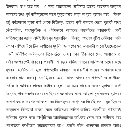
তিনভাগে ভাগ হয়ে যায়। এ সময় আরাকানের রোহিঙ্গারা তাদের আরাকান রাজ্যকে
আমাদের তথা পূর্ব পাকিস্তানের সাথে যুক্ত করার জন্য আগ্রহ প্রকাশ করে। বিশাল
উচুঁ পর্বতমালার দ্বারা বার্মা থেকে বিচ্ছিন্ন
,
তাদের কৃষ্টি কালচার থেকে দূরবর্তী অথচ
ভৌগোলিক
,
সাংস্কৃতিক ও ধর্মীয়ভাবে আমাদের বাঙালীদের কাছাকাছি একটি
জাতিসত্তার জন্যে এটাই ছিল খুব স্বাভাবিক। কিন্তু এখানেও বৃটিশ বেনিয়ারা একটা
ঝগড়া লাগিয়ে দিয়ে ঠিক কাশ্মীরের মুসলিম জনগণের মত আরাকানী ও রোহিঙ্গাদেরকেও
একটি অনিশ্চিত ভবিষ্যতের দিকে ঠেলে দেয়। তারা ঠিক করে দেয়
,
আপাতত তা
বার্মার অংশরূপেই থাকবে। পরবর্তী দশ বছরে বার্মিজ শাসনের অভিজ্ঞতা তাদের কাছে
সুখকর বিবেচিত না হলে গণভোটের মাধ্যমে আরাকানীরা তাদের ভাগ্যনির্ধারনের
অধিকার লাভ করবে। সে হিসেবে ১৯৫৮ সালে তাদের সে গণভোট ও জাতীয়তা
নির্ধারণের অধিকার লাভের অঙ্গীকার ছিল। এ সময় কায়েদে আজম মুহাম্মাদ আলী
জিন্নাহ পাক গভর্ণর জেনারেল হিসাবে অংসানের সাথে রোহিঙ্গা মুসলিমদের ব্যাপারে
আলাপ করলে অংসান তাকে তাদের নিরাপত্তার আশ্বাসও দিয়েছিলেন। মুজাহিদদের
আক্রমণে দিশেহারা ভারত যেমন জাতিসংঘে নালিশ জানিয়ে পরবর্তীতে গণভোটের
অধিকার প্রদান করে কাশ্মীরীদের আত্মনিয়ন্ত্রণের অধিকার দেবে বলে অঙ্গীকার করে
‘
আপাতত
’
কাশ্মীরকে ভারতভুক্তই রাখে তেমনি বৃটিশ শাসকদের মাধ্যমে বার্মাও