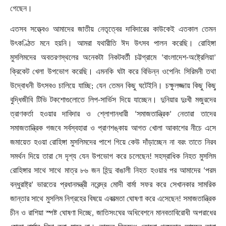
গেছেন।
এতসব সত্ত্বেও আমাদের জাতীয় নেতৃত্বের দাবিদারের কাউকেই এতকাল তেমন
উৎকণ্ঠিত মনে হয়নি। আমরা যথারীতি ঈদ উৎসব পালন করেছি। রোহিঙ্গা
মুসলিমদের অবতরণস্থলের অনেকটা নিকটবর্তী চট্টগ্রামে
‘
বাংলাদেশ-অষ্ট্রেলিয়া
’
ক্রিকেট খেলা উপভোগ করেছি। এমনকি ঘটা করে বিভিন্ন ওপেনিং সিরিমনী তথা
উদ্বোধনী উৎসবও চালিয়ে যাচ্ছি
;
যেন তেমন কিছু ঘটেইনি। চক্ষুলজ্জায় কিছু কিছু
বুদ্ধিজীবি টিভি টকশোগুলোতে লিপ-সার্ভিস দিয়ে যাচ্ছেন। দুনিয়ার দুঃখী মজুরদের
ত্রাণকর্তা হওয়ার দাবিদার ও শ্লোগানধারী
‘
সমাজতান্ত্রিক
’
নেতারা তাদের
সমাজতান্ত্রিক গজবে সর্বস্বহারা ও প্রাণশঙ্কায় আগত খোলা আকাশের নীচে এসে
জমায়েত হওয়া রোহিঙ্গা মুসলিমদের পাশে গিয়ে কেউ দাঁড়াচ্ছেন না বরং তাতে নিরব
সমর্থন দিয়ে তারা সে দৃশ্য যেন উপভোগ করে চলেছেন! সহস্রাধিক নিহত মুসলিম
রোহিঙ্গার সাথে সাথে মাত্র ৮৬ জন হিন্দু বাঙালী নিহত হওয়ার পর আমাদের
‘
পরম
বন্ধুরাষ্ট্র
’
ভারতের প্রধানমন্ত্রী নরেন্দ্র মোদী বার্মা সফর করে সেখানকার সামরিক
জান্তার সাথে মুসলিম নিগ্রহের বিষয়ে একাত্মতা ঘোষণা করে এসেছেন! সমাজতান্ত্রিক
চীন ও রাশিয়া স্পষ্ট ঘোষণা দিচ্ছে
,
জাতিসংঘের অধিবেশনে মানবতাবিরোধী অপরাধের