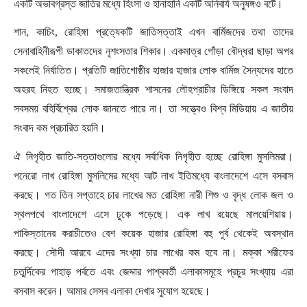
একটি অভাবগ্রস্ত জাতির মধ্যে হিংসা ও হানাহানি একটি অনিবার্য অনুষঙ্গও বটে।
শান
,
কাচিং
,
রোহিঙ্গা প্রত্যেকটি জাতিসত্তাই এখন বার্মিজদের তথা তাদের
সেনাবাহিনীরূপী ডাকাতদের নৃশংসতার শিকার। একমাত্র গোঁড়া বৌদ্ধরা ছাড়া অপর
সকলেই নির্যাতিত। প্রতিটি জাতিগোষ্ঠীর হাজার হাজার লোক বার্মিজ সৈন্যদের হাতে
অহরহ নিহত হচ্ছে। সমাজতান্ত্রিক শাসনের লৌহপ্রাচীর ডিঙ্গিয়ে সকল সংবাদ
সবসময় বহির্বিশ্বের লোক জানতে পারে না। তা সত্ত্বেও বিশ্ব
মিডিয়ায় এ জাতীয়
সংবাদ কম প্রচারিত হয়নি।
ঐ নিগৃহীত জাতি-সত্তাগুলোর মধ্যে সর্বাধিক নিগৃহীত হচ্ছে রোহিঙ্গা মুসলিমরা।
পনেরো লাখ রোহিঙ্গা মুসলিমের মধ্যে আট লাখ ইতিমধ্যে বাংলাদেশে এসে বসবাস
করছে। গত তিন সপ্তাহে চার লাখের মত রোহিঙ্গা নারী শিশু ও বৃদ্ধ লোক জল ও
স্থলপথে বাংলাদেশে এসে ঢুকে পড়েছে। এক লাখ রয়েছে মালয়েশিয়ায়।
পাকিস্তানের করাচীতেও বেশ কয়েক হাজার রোহিঙ্গা বহু পূর্ব থেকেই অবস্থান
করছে। সৌদী আরবে এদের সংখ্যা চার লাখের কম হবে না। মক্কা শরীফের
চতুর্দিকের পাহাড় পর্বতে এবং জেদ্দার পাশ্ববর্তী এলাকাসমূহে প্রচুর সংখ্যায় এরা
বসবাস করেন। আমার সেসব এলাকা দেখার সুযোগ হয়েছে।