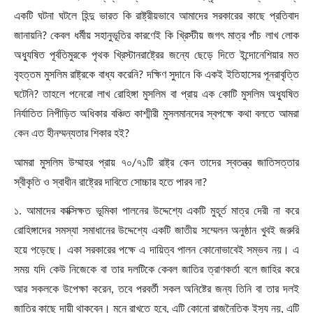
একটি ঘটনা ঘটলে হিন্দু ভারত কি রাষ্ট্রীয়ভাবে আমাদের সরকারের কাছে প্রতিবাদ
জানায়নি
?
কেবল ধর্মীয় সহানুভূতির কারণেই কি খ্রিস্টীয় জগৎ মাত্র পাঁচ লাখ লোক
অধ্যুষিত পূর্বতিমুরকে পৃথক খ্রিস্টানরাষ্ট্রের জন্যে ছেড়ে দিতে ইন্দোনেশিয়ার মত
বৃহত্তম মুসলিম রাষ্ট্রকে বাধ্য করেনি
?
দক্ষিণ সুদানে কি একই ইতিহাসের পূনরাবৃত্তি
ঘটেনি
?
তাহলে পনেরো লাখ রোহিঙ্গা মুসলিম বা প্রায় এক কোটি মুসলিম অধ্যুষিত
নির্যাতিত নিপীড়িত অধিকার বঞ্চিত কাশ্মীরী মুসলমানদের স্বপক্ষে কথা বলতে আমরা
কেন এত হীনম্মন্যতার শিকার হই
?
আমরা মুসলিম উম্মাহর প্রায় ৭০/৭১টি রাষ্ট্র কেন তাদের স্বতন্ত্র জাতিসত্তার
স্বীকৃতি ও স্বাধীন রাষ্ট্রের দাবিতে সোচ্চার হতে পারব না
?
১. আমাদের কাক্সিক্ষত ভূমিকা পালনের উদ্দেশ্যে একটি মুহূর্ত মাত্র দেরী না করে
রোহিঙ্গাদের সমস্যা সমাধানের উদ্দেশ্যে একটি জাতীয় সম্মেলন অনুষ্ঠান খুবই জরুরি
হয়ে পড়েছে। একা সরকারের পক্ষে এ দায়িত্ব পালন কোনোভাবেই সম্ভব নয়। এ
সময় যদি কেউ নিজেকে বা তার দলটিকে কেবল জাতির ত্রাণকর্তা বলে জাহির করে
আর সকলকে উপেক্ষা করেন
,
তবে পরবর্তী সকল অনিষ্টের জন্য তিনি বা তার দলই
জাতির কাছে দায়ী থাকবেন। মনে রাখতে হবে
,
এটি কোনো রাজনৈতিক ইস্যু নয়
,
এটি