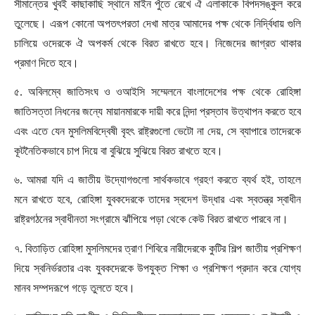
সীমান্তের খুবই কাছাকাছি স্থানে মাইন পুঁতে রেখে ঐ এলাকাকে বিপদসঙ্কুল করে
তুলেছে। এরূপ কোনো অপতৎপরতা দেখা মাত্র আমাদের পক্ষ থেকে নির্দ্বিধায় গুলি
চালিয়ে ওদেরকে ঐ অপকর্ম থেকে বিরত রাখতে হবে। নিজেদের জাগ্রত থাকার
প্রমাণ দিতে হবে।
৫. অবিলম্বে জাতিসংঘ ও ওআইসি সম্মেলনে বাংলাদেশের পক্ষ থেকে রোহিঙ্গা
জাতিসত্তা নিধনের জন্যে মায়ানমারকে দায়ী করে নিন্দা প্রস্তাব উত্থাপন করতে হবে
এবং এতে যেন মুসলিমবিদ্বেষী বৃহৎ রাষ্ট্রগুলো ভেটো না দেয়
,
সে ব্যাপারে তাদেরকে
কূটনৈতিকভাবে চাপ দিয়ে বা বুঝিয়ে সুঝিয়ে বিরত রাখতে হবে।
৬. আমরা যদি এ জাতীয় উদ্যোগগুলো সার্থকভাবে গ্রহণ করতে ব্যর্থ হই
,
তাহলে
মনে রাখতে হবে
,
রোহিঙ্গা যুবকদেরকে তাদের স্বদেশ উদ্ধার এবং স্বতন্ত্র স্বাধীন
রাষ্ট্রগঠনের স্বাধীনতা সংগ্রামে ঝাঁপিয়ে পড়া থেকে কেউ বিরত রাখতে পারবে না।
৭. বিতাড়িত রোহিঙ্গা মুসলিমদের ত্রাণ শিবিরে নারীদেরকে কুটির শিল্প জাতীয় প্রশিক্ষণ
দিয়ে স্বনির্ভরতার এবং যুবকদেরকে উপযুক্ত শিক্ষা ও প্রশিক্ষণ প্রদান করে যোগ্য
মানব সম্পদরূপে গড়ে তুলতে হবে।