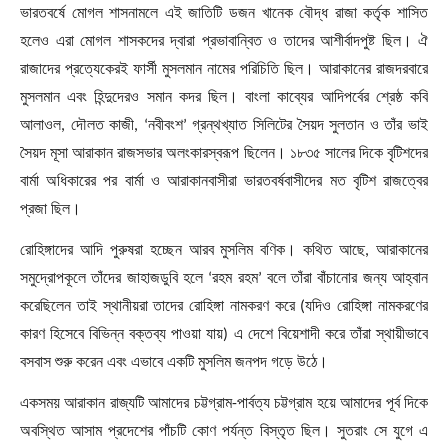
ভারতবর্ষে মোগল শাসনামলে এই জাতিটি ডজন খানেক বৌদ্ধ রাজা কর্তৃক শাসিত
হলেও এরা মোগল শাসকদের দ্বারা প্রভাবান্বিত ও তাদের আশীর্বাদপুষ্ট ছিল। ঐ
রাজাদের প্রত্যেকেরই ফার্সী মুসলমান নামের পরিচিতি ছিল। আরাকানের রাজদরবারে
মুসলমান এবং হিন্দুদেরও সমান কদর ছিল। বাংলা কাব্যের আদিপর্বের শ্রেষ্ঠ কবি
আলাওল
,
দৌলত কাজী
, ‘
নবীবংশ
’
গ্রন্থখ্যাত সিলিটের সৈয়দ সুলতান ও তাঁর ভাই
সৈয়দ মূসা আরাকান রাজসভার অলংকারস্বরূপ ছিলেন। ১৮৩৫ সালের দিকে বৃটিশদের
বার্মা অধিকারের পর বার্মা ও আরাকানবাসীরা ভারতবর্ষবাসীদের মত বৃটিশ রাজত্বের
প্রজা ছিল।
রোহিঙ্গাদের আদি পুরুষরা হচ্ছেন আরব মুসলিম বণিক। কথিত আছে
,
আরাকানের
সমুদ্রোপকূলে তাঁদের জাহাজডুবি হলে
‘
রহম রহম
’
বলে তাঁরা বাঁচানোর জন্য আহ্বান
করেছিলেন তাই স্থানীয়রা তাদের রোহিঙ্গা নামকরণ করে (যদিও রোহিঙ্গা নামকরণের
কারণ হিসেবে বিভিন্ন বক্তব্য পাওয়া যায়) এ দেশে বিয়েশাদী করে তাঁরা স্থায়ীভাবে
বসবাস শুরু করেন এবং এভাবে একটি মুসলিম জনপদ গড়ে উঠে।
একসময় আরাকান রাজ্যটি আমাদের চট্টগ্রাম
-
পার্বত্য চট্টগ্রাম হয়ে আমাদের পূর্ব দিকে
অবস্থিত আসাম প্রদেশের পাঁচটি কোণ পর্যন্ত বিস্তৃত ছিল। সুতরাং সে যুগে এ