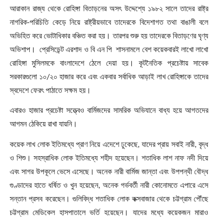
আরাকান রাজ্য থেকে রোহিঙ্গা বিতাড়নের অসৎ উদ্দেশ্যে ১৯৮২ সালে তাদের রাষ্ট্র
নাগরিক-পরিচিতি কেড়ে নিয়ে রাষ্ট্রীয়ভাবে তাদেরকে বিদেশাগত তথা বাঙালী বলে
অভিহিত করে ভোটাধিকার বঞ্চিত করা হয়। তারপর শুরু হয় তাদেরকে বিতাড়ণের ঘৃণ্য
অভিশাপ। প্রেসিডেন্ট এরশাদ ও বি এন পি শাসনামলে বেশ কয়েকবারই লাখো লাখো
রোহিঙ্গা মুসিলমকে বাংলাদেশে ঠেলে দেয়া হয়। কূটনৈতিক প্রচেষ্টায় সাবেক
সরকারগুলো ১০/২০ হাজার করে এবং একবার সর্বাধিক আড়াই লাখ রোহিঙ্গাকে তাদের
স্বদেশে ফেরৎ পাঠাতে সক্ষম হয়।
এবারও হাজার প্রচেষ্টা সত্ত্বেও বার্মিজদের সামরিক অভিযানে বাধ্য হয়ে আগতদের
আগমন ঠেকিয়ে রাখা যায়নি।
কয়েক লাখ লোক ইতিমধ্যে প্রাণ নিয়ে এদেশে ঢুকেছে
,
যাদের প্রায় সবাই নারী
,
বৃদ্ধ
ও শিশু। সহস্রাধিক লোক ইতিমধ্যে শহীদ হয়েছেন। শতাধিক লাশ নাফ নদী দিয়ে
এবং সাগর উপকূলে ভেসে এসেছে। অনেক নারী বার্মিজ জান্তা এবং উপপন্থী বৌদ্ধ
গুণ্ডাদের হাতে ধর্ষিত ও খুন হয়েছেন
,
অনেক গর্ভবর্তী নারী কোনোমতে এপারে এসে
সন্তান প্রসব করেছেন। গুলিবিদ্ধ শতাধিক লোক কক্সবাজার থেকে চট্টগ্রাম পৌঁছে
চট্টগ্রাম মেডিকেল হাসপাতালে ভর্তি হয়েছেন। যাদের মধ্যে কয়েকজন মারাও