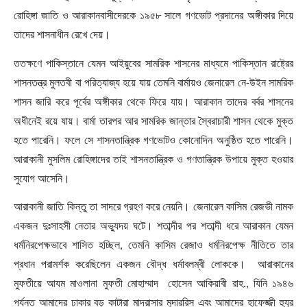
রোহিঙ্গা জাতি ও আরাকানবাসীদেরকে ১৯৫৮ সালে গণভোট প্রদানের অঙ্গীকার দিয়ে
তাদের শাসনাধীন রেখে দেয়।
ততক্ষণে পাকিস্তানে যেমন আইয়ুবের সামরিক শাসনের মাধ্যমে পাকিস্তান রাষ্ট্রের
শাসনতন্ত্র মুলতবী বা পরিত্যাজ্য হয়ে যায় তেমনি বার্মায়ও জেনারেল নে-উইন সামরিক
শাসন জারি করে পূর্বের অঙ্গীকার থেকে ফিরে যায়। আরাকান তাদের বর্বর শাসনের
অধীনেই রয়ে যায়। বার্মা তারপর আর সামরিক জান্তার স্বৈরাচারী শাসন থেকে মুক্ত
হতে পারেনি। ফলে সে শাসনতান্ত্রিক গণভোটও কোনোদিন অনুষ্ঠিত হতে পারেনি।
আরাকানী মুসলিম রোহিঙ্গাদের তাই শাসনতান্ত্রিক ও গণতান্ত্রিক উপায়ে মুক্ত হওয়ার
সুযোগ আসেনি।
আরাকানী জাতি কিন্তু তা সাদরে গ্রহণ করে নেয়নি। জেনারেল কাসিম রেজভী নামক
একজন দুঃসাহসী নেতার অভ্যুদয় ঘটে। শতাব্দীর পর শতাব্দী ধরে আরাকান যেমন
ধর্মনিরপেক্ষভাবে শাসিত হচ্ছিল
,
তেমনি কাসিম রেজাও ধর্মনিরপেক্ষ নীতিতে তার
প্রধান পরামর্শক করেছিলেন একজন বৌদ্ধ ধর্মাবলম্বী লোককে। আরাকানের
মুফতীয়ে আযম মাওলানা মুফতী মোহাম্মাদ হোসেন আকিয়াবী রাহ.
,
যিনি ১৯৪৬
পর্যন্ত আমাদের ঢাকার বড় কাটারা মাদরাসার মুদাররিস এবং আমাদের হাফেজ্জী হুযুর