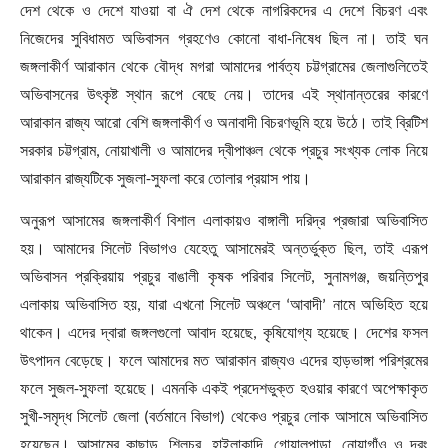
দেশ থেকে ও দেশে যাওয়া বা ঐ দেশ থেকে নাগরিকদের এ দেশে বিচরণ এবং
নিজেদের সুবিধামত অভিবাসন গ্রহণেও কোনো বাধা-নিষেধ ছিল না। তাই ঘন
জঙ্গলাকীর্ণ আরাকান থেকে বৌদ্ধ মগরা আমাদের পার্বত্য চট্টগ্রামের জেলাগুলিতেই
অভিবাসনের উৎকৃষ্ট স্থান রূপে বেছে নেয়। তাদের এই স্থানান্তরের কারণে
আরাকান রাজ্য আরো বেশি জঙ্গলাকীর্ণ ও অনাবাদী বিচরণভূমি হয়ে উঠে। তাই ব্রিটিশ
সরকার চট্টগ্রাম
,
নোয়াখালী ও আমাদের দ্বীপাঞ্চল থেকে প্রচুর সংখ্যক লোক নিয়ে
আরাকান রাজ্যটিকে সুজলা-সুফলা করে তোলার প্রয়াস পায়।
অনুরূপ আসামের জঙ্গলাকীর্ণ বিশাল এলাকায়ও বাঙ্গালী দরিদ্র প্রজারা অভিবাসিত
হয়। আমাদের সিলেট বিভাগও যেহেতু আসামেরই অন্তর্ভুক্ত ছিল
,
তাই এরূপ
অভিবাসন প্রক্রিয়ায় প্রচুর বাঙালী কৃষক পরিবার সিলেট
,
সুনামগঞ্জ
,
জয়ন্তিপুর
এলাকায় অভিবাসিত হয়
,
যারা এখনো সিলেট অঞ্চলে
‘
আবাদী
’
নামে অভিহিত হয়ে
থাকেন। এদের দ্বারা জঙ্গলগুলো আবাদ হয়েছে
,
কৃষিযোগ্য হয়েছে। দেশের ফসল
উৎপাদন বেড়েছে। ফলে আমাদের মত আরাকান রাজ্যও এদের হাড়ভাঙ্গা পরিশ্রমের
ফলে সুজল-সুফলা হয়েছে। এমনকি একই প্রদেশভুক্ত হওয়ার কারণে অপেক্ষাকৃত
সুখী-সমৃদ্ধ সিলেট জেলা (বর্তমানে বিভাগ) থেকেও প্রচুর লোক আসামে অভিবাসিত
হয়েছেন। আসামের কাছাড়
,
শিলচর
,
হাইলাকান্দি
,
গোয়ালপাড়া
,
নোয়াগাঁও ও দরং