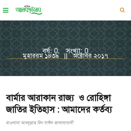
বর্ষ: 0, সংখ্যা: 0
মুহাররম ১৪৩৯ || অক্টোবর ২০১৭
বার্মার আরাকান রাজ্য ও রোহিঙ্গা
জাতির ইতিহাস : আমাদের কর্তব্য
মাওলানা আবদুল্লাহ বিন সাঈদ জালালাবাদী