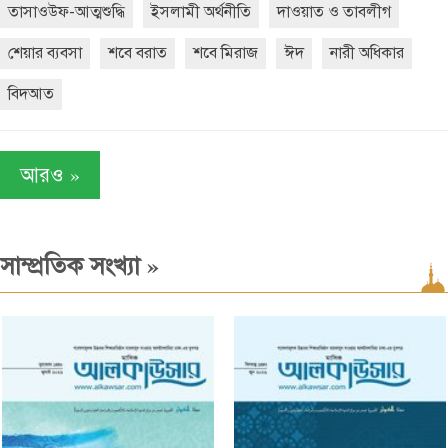
তাসাওউফ-আত্মশুদ্ধি
ইসলামী অর্থনীতি
দাওয়াত ও তাবলীগ
শেয়ার ব্যবসা
শবে বরাত
শবে মিরাজ
ঈদ
নারী অধিকার
বিদআত
»
আরও
»
সাম্প্রতিক সংখ্যা