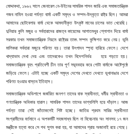
মোদ্দাকথা
,
১৯৬২ সালে জেনারেল নে-উইনের সামরিক শাসন জারি এবং সমাজতান্ত্রিক
গজব নাযিল হওয়া পর্যন্ত বার্মা একটি সমৃদ্ধ ও সম্পদ-উদ্বৃত্ত রাষ্ট্র ছিল। আমরা
আমাদের ছোটবেলায় বার্মা থেকে আমদানীকৃত উৎকৃষ্ট মানের চালের ভাত খেয়েছি।
দুনিয়ার কুলি মজুর ও সর্বহারাদের রাজত্ব কায়েমের আপাতমধুর শ্লোগান দিয়ে বার্মা
সরকার তখন সমাজতান্ত্রিক নিয়মে রাষ্ট্রের তাবৎ সম্পদ কুক্ষিগত করে নেয়। ভূমি
মালিকরা সর্বহারা মজুরে পরিণত হয়। তারা উৎপাদন স্পৃহা হারিয়ে ফেলে। দেশে
খাদ্যাভাব দেখা দেয় এবং তাদেরকেও তখন বিদেশনির্ভর হয়ে পড়তে হয়।
সমাজতান্ত্রিক বৃহৎ প্রতিবেশী চীন তার পূর্ণ সদ্ব্যবহার করে গোটা বার্মাকে আষ্টেপৃষ্ঠে
জড়িয়ে ফেলে। এটাই হচ্ছে একটি সমৃদ্ধ দেশের দেখতে দেখতে ভূখানাঙার দেশে
পরিণত হওয়ার বাস্তব ইতিহাস।
সমাজতান্ত্রিক অভিশাপে জর্জরিত জনগণ তাদের বাক স্বাধীনতা
,
ধর্মীয় স্বাধীনতা ও
গণতান্ত্রিক অধিকার হারাল। সামরিক শাসন তাদের ভাগ্যলিপি হয়ে দাঁড়াল। আজ
পর্যন্ত তারা সেই জাঁতাকলেই পিষ্ট হচ্ছে। জাতির প্রথম সারির স্বাধীনতা
সংগ্রামীদের বর্তমানে এ অপকর্মটি সহজসাধ্য ছিল না বিবেচনায় অং সানসহ ১৭ জন
মন্ত্রীকে হত্যা করে সে পথ সুগম করা হয়
,
যা আমাদের প্রায় অজানাই রয়ে গেছে।