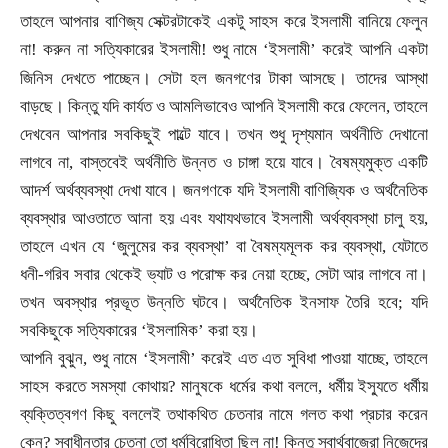
তাহলে আপনার বাণিজ্য সেক্টরটাকেই একটু সাহস করে ইসলামী বানিয়ে ফেলুন
না! করুন না সত্যিকারের ইসলামী! শুধু নামে
‘ইসলামী’ করেই আপনি একটা
।
জিনিস দেখতে পাচ্ছেন। সেটা হল জনগণের টাকা আসছে
তাদের আস্থা
বাড়ছে। কিন্তু যদি কার্যত ও আমলিভাবেও আপনি ইসলামী করে ফেলেন
,
তাহলে
দেখবেন আপনার সবকিছুই পাল্টে যাবে। তখন শুধু দৃশ্যমান অর্থনীতি দেখানো
লাগবে না
,
বাস্তবেই অর্থনীতি উন্নত ও চাঙ্গা হয়ে যাবে। বৈষম্যমুক্ত একটি
আদর্শ অর্থব্যবস্থা দেখা যাবে। জনগণকে যদি ইসলামী বাণিজ্যিক ও অর্থনৈতিক
ব্যবস্থার আওতাতে আনা হয় এবং যথাযথভাবে ইসলামী অর্থব্যবস্থা চালু হয়
,
তাহলে এখন যে
‘জুলুমের কর ব্যবস্থা’ বা বৈষম্যমূলক কর ব্যবস্থা
,
যেটাতে
ধনী-গরিব সবার থেকেই ভ্যাট ও পরোক্ষ কর নেয়া হচ্ছে
,
সেটা আর লাগবে না।
তখন অবস্থার প্রভূত উন্নতি ঘটবে। অর্থনৈতিক ইনসাফ তৈরি হবে
;
যদি
সবকিছুকে সত্যিকারের
‘ইসলামিক’ করা হয়।
আপনি বুঝুন
,
শুধু নামে
‘ইসলামী’ করেই এত এত সুবিধা পাওয়া যাচ্ছে
,
তাহলে
সাহস করতে সমস্যা কোথায়
?
মানুষকে ধর্মের কথা বললে
,
ধর্মীয় ইস্যুতে ধর্মীয়
ব্যক্তিত্বগণ কিছু বললেই তথাকথিত চেতনার নামে গলত কথা প্রচার করেন
কেন
?
স্বাধীনতার চেতনা তো ধর্মবিরোধিতা ছিল না! কিন্তু স্বার্থবাজেরা নিজেদের