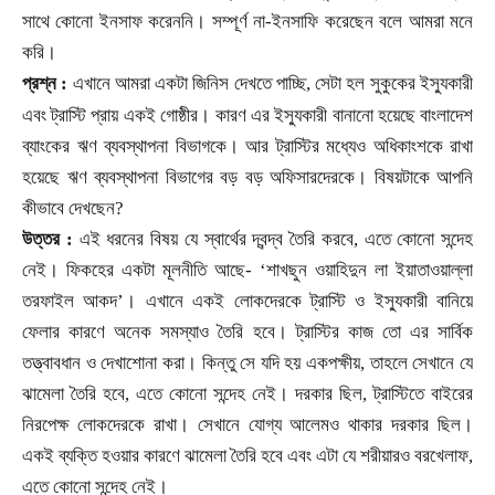
সাথে কোনো ইনসাফ করেননি। সম্পূর্ণ না-ইনসাফি করেছেন বলে আমরা মনে
করি।
প্রশ্ন :
এখানে আমরা একটা জিনিস দেখতে পাচ্ছি
,
সেটা হল সুকুকের ইস্যুকারী
।
এবং ট্রাস্টি প্রায় একই গোষ্ঠীর
কারণ এর ইস্যুকারী বানানো হয়েছে বাংলাদেশ
ব্যাংকের ঋণ ব্যবস্থাপনা বিভাগকে। আর ট্রাস্টির মধ্যেও অধিকাংশকে রাখা
হয়েছে ঋণ ব্যবস্থাপনা বিভাগের বড় বড় অফিসারদেরকে। বিষয়টাকে আপনি
কীভাবে দেখছেন
?
উত্তর :
এই ধরনের বিষয় যে স্বার্থের দ্বন্দ্ব তৈরি করবে
,
এতে কোনো সন্দেহ
নেই। ফিকহের একটা মূলনীতি আছে
-
‘
শাখছুন ওয়াহিদুন লা ইয়াতাওয়াল্লা
তরফাইল আকদ
’। এখানে একই লোকদেরকে ট্রাস্টি ও ইস্যুকারী বানিয়ে
ফেলার কারণে অনেক সমস্যাও তৈরি হবে। ট্রাস্টির কাজ তো এর সার্বিক
তত্ত্বাবধান ও দেখাশোনা করা। কিন্তু সে যদি হয় একপক্ষীয়
,
তাহলে সেখানে যে
ঝামেলা তৈরি হবে
,
এতে কোনো সন্দেহ নেই। দরকার ছিল
,
ট্রাস্টিতে বাইরের
নিরপেক্ষ লোকদেরকে রাখা। সেখানে যোগ্য আলেমও থাকার দরকার ছিল।
একই ব্যক্তি হওয়ার কারণে ঝামেলা তৈরি হবে এবং এটা যে শরীয়ারও বরখেলাফ
,
এতে কোনো সন্দেহ নেই।