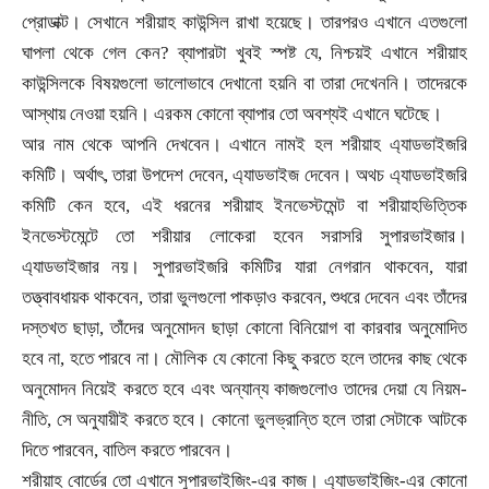
প্রোডাক্ট। সেখানে শরীয়াহ কাউন্সিল রাখা হয়েছে। তারপরও এখানে এতগুলো
ঘাপলা থেকে গেল কেন
?
ব্যাপারটা খুবই স্পষ্ট যে
,
নিশ্চয়ই এখানে শরীয়াহ
কাউন্সিলকে বিষয়গুলো ভালোভাবে দেখানো হয়নি বা তারা দেখেননি। তাদেরকে
আস্থায় নেওয়া হয়নি। এরকম কোনো ব্যাপার তো অবশ্যই এখানে ঘটেছে।
আর নাম থেকে আপনি দেখবেন। এখানে নামই হল শরীয়াহ এ্যাডভাইজরি
কমিটি। অর্থাৎ
,
তারা উপদেশ দেবেন
,
এ্যাডভাইজ দেবেন। অথচ এ্যাডভাইজরি
কমিটি কেন হবে
,
এই ধরনের শরীয়াহ ইনভেস্টমেন্ট বা শরীয়াহভিত্তিক
ইনভেস্টমেন্টে তো শরীয়ার লোকেরা হবেন সরাসরি সুপারভাইজার।
এ্যাডভাইজার নয়। সুপারভাইজরি কমিটির যারা নেগরান থাকবেন
,
যারা
তত্ত্বাবধায়ক থাকবেন
,
তারা ভুলগুলো পাকড়াও করবেন
,
শুধরে দেবেন এবং তাঁদের
দস্তখত ছাড়া
,
তাঁদের অনুমোদন ছাড়া কোনো বিনিয়োগ বা কারবার অনুমোদিত
হবে না
,
হতে পারবে না। মৌলিক যে কোনো কিছু করতে হলে তাদের কাছ থেকে
অনুমোদন নিয়েই করতে হবে এবং অন্যান্য কাজগুলোও তাদের দেয়া যে নিয়ম-
নীতি
,
সে অনুযায়ীই করতে হবে। কোনো ভুলভ্রান্তি হলে তারা সেটাকে আটকে
দিতে পারবেন
,
বাতিল করতে পারবেন।
শরীয়াহ বোর্ডের তো এখানে সুপারভাইজিং-এর কাজ। এ্যাডভাইজিং-এর কোনো