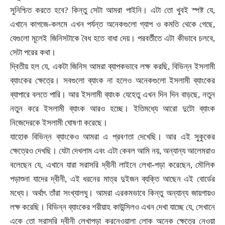
সুনিশ্চিত করতে হবে
?
কিন্তু সেটা আমরা পাইনি। এটা তো খুবই স্পষ্ট যে
,
এখানে কাগজে-কলমে এখন পর্যন্ত অনেকগুলো গ্যাপ ও কমতি থেকে গেছে
,
যেগুলো মূলেই জিনিসটাকে বৈধ হতে বাধা দেয়। পরবর্তীতে এটা কীভাবে চলবে
,
সেটা পরের কথা।
দ্বিতীয় হল যে
,
একটা জিনিস আমরা ব্যাপকভাবে লক্ষ করছি
,
বিভিন্ন ইসলামী
ব্যাংকের ক্ষেত্রে। সবগুলো ব্যাংক না হলেও অনেকগুলো ইসলামী ব্যাংকের
ব্যাপারে বলতে পারি। আর ইসলামী ব্যাংক যেহেতু এখন দিন দিন বাড়ছে
,
নতুন
নতুন করে ইসলামী ব্যাংক আরও হচ্ছে। ইতিমধ্যে আরো দুটো ব্যাংক
নিজেদেরকে ইসলামী ঘোষণা করেছে।
যাহোক বিভিন্ন ব্যাংকেও আমরা এ প্রবণতা দেখেছি। আর এই সুকুকের
ক্ষেত্রেও দেখছি। যেটা দেখলাম এবং এটা কেবল আমি নয়
,
অন্যান্য আলেমরাও
বলেছেন যে
,
এখানে যারা সরাসরি দ্বীনী লাইনে লেখা-পড়া করেছেন
,
মৌলিক
পড়াশুনা যাদের দ্বীনী
,
এই ধরনের মাত্র দুইজন ব্যক্তি আছেন এই বোর্ডের
মধ্যে। অর্থাৎ তাঁরা সংখ্যালঘু। আমরা এরকমভাবে কিন্তু অন্যান্য জায়গায়ও
লক্ষ করেছি। বিভিন্ন ব্যাংকের শরীয়াহ কাউন্সিলও এখন দেখা যাচ্ছে যে
,
সেখানে
একে তো সরাসরি দ্বীনী লেখাপড়া করনেওয়ালা লোক অনেক ক্ষেত্রে নেওয়া