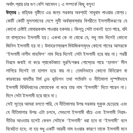
অর্থাৎ প্রায় চার গুণ বেশি আবেদন। এ সম্পর্কে কিছু বলুন!
উত্তর :
বাহ্যিক দৃষ্টিতে এর জন্য সরকার অবশ্যই সাধুবাদ পাওয়ার যোগ্য।
কোটি কোটি মুসলমানের দেশে সুদী অর্থব্যবস্থার বিপরীতে ইসলামীকরণের যে
কোনো চেষ্টাই মোবারকবাদ পাওয়ার হকদার। কিন্তু সেটা তখনই হতে পারে
,
যদি
তা বাস্তবেও ইসলামী হয়। একথা কে না বোঝে যে
,
শুধু নাম দিলেই কোনো
জিনিস ইসলামী হয় না। উদাহরণস্বরূপ মিউজিকসমৃদ্ধ কোনো গানের আসরকে
‘ইসলামী নাশীদ মাহফিল’ নাম দিয়ে দিলেই সেটা ইসলামী হয়ে যায় না। শরয়ী
নিয়মে জবাই না করে প্যাকেটজাত মুরগি/গরুর গোস্তের গায়ে ‘হালাল’ সীল
লাগিয়ে দিলেই তা হালাল হয়ে যায় না। তেমনিভাবে কোনো বিনিয়োগ বা
কারবারের যাবতীয় টার্ম এন্ড কন্ডিশন তথা শর্তাবলি ও নীতিমালা সুস্পষ্টভাবে
ইসলামী বিধিবিধানের মোতাবেক না করে তার নাম ‘ইসলামী’ দিতে পারেন না।
দিলে সেটা ইসলামী হয়ে যাবে না।
সেই সূত্রে আমরা বলতে পারি
,
যে নীতিমালার উপর সরকার সুকুক ছেড়েছে এবং
যে নীতিমালার উপর এটা চলবে
,
সেগুলো ইসলামী ধাঁচে এবং ইসলামী নিয়ম-
নীতির আওতায় হলেই কেবল সেটাকে
‘ইসলামী’ ধরা হবে বা ‘ইসলামী’ বলে
বিবেচিত হবে
;
না হয় শুধু একটি আরবী নাম হওয়ার কারণে তাকে ইসলামী মনে