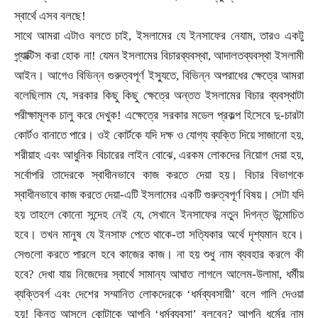
স্বার্থে এসব বলছে!
সাথে আমরা এটাও বলতে চাই
,
ইসলামের যে ইনসাফের নেযাম
,
তারও একটু
প্র্যাক্টিস করা হোক না! যেমন ইসলামের বিচারব্যবস্থা
,
আদালতব্যবস্থা ইসলামী
আইন। আগেও বিভিন্ন গুরুত্বপূর্ণ ইস্যুতে
,
বিভিন্ন অপরাধের ক্ষেত্রে আমরা
বলেছিলাম যে
,
সরকার কিছু কিছু ক্ষেত্রে অন্তত ইসলামের বিচার ব্যবস্থাটা
পরীক্ষামূলক চালু করে দেখুক! এক্ষেত্রে সরকার মডেল প্রকল্প হিসেবে দু-চারটা
কোর্টও বানাতে পারে। ওই কোর্টকে যদি দক্ষ ও যোগ্য ব্যক্তি দিয়ে সাজানো হয়
,
শরীয়াহ এবং আধুনিক বিচারের লাইন বোঝে
,
এরকম লোকদের নিয়োগ দেয়া হয়
,
সর্বোপরি তাদেরকে স্বাধীনভাবে কাজ করতে দেয়া হয়। বিচার বিভাগকে
স্বাধীনভাবে কাজ করতে দেয়া
-
এটি ইসলামের একটি গুরুত্বপূর্ণ বিষয়। সেটা যদি
হয় তাহলে কোনো সন্দেহ নেই যে
,
সেখানে ইনসাফের নতুন দিগন্ত উন্মোচিত
হবে। তখন মানুষ যে ইনসাফ পেতে থাকে
-
তা সত্যিকার অর্থে দৃশ্যমান হবে।
সেগুলো করতে পারলে হবে কাজের কাজ। না হয় শুধু নাম ব্যবহার করলে কী
হবে
?
দেখা যায় নিজেদের স্বার্থে সামান্য আঘাত লাগলে আলেম-উলামা
,
ধর্মীয়
ব্যক্তিবর্গ এবং দেশের সম্মানিত লোকদেরকে
‘ধর্মব্যবসায়ী’ বলে গালি দেওয়া
হয়! কিন্তু আসলে কোন্টাকে আপনি ‘ধর্মব্যবসা’ বলবেন
?
আপনি ধর্মের নাম