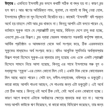
উত্তর :
এমনিতে ইসলামী বন্ড বললে কথাটি সঠিক বা শুদ্ধ হয় না। কারণ বন্ড
হল ঋণ। আর ঋণের অতিরিক্ত লাভ
,
মুনাফা
,
যে নামেই যা কিছু নেয়া হোক
,
ইসলামের দৃষ্টিতে তা সুদ হিসেবেই বিবেচিত হয়। কাজেই
‘ইসলামী’ যদি প্রকৃত
অর্থে হয় তাহলে সেটা আর বন্ড থাকবে না। কিন্তু আপনি এটা বলতে পারেন যে
,
বর্তমানে সুকুক নামে যে প্রোডাক্টটি চালু আছে
,
বিভিন্ন দেশে চালু করা হচ্ছে
,
এগুলো বন্ড-এর বিকল্প। বন্ড দ্বারা যেরকম সাধারণত সরকারি কর্তৃপক্ষ ব্যাংক
,
আর্থিক প্রতিষ্ঠান ও আমজনতা থেকে অর্থ সংগ্রহ করে
,
ঠিক এরকমভাবে
সুকুকের মাধ্যমেও অর্থ সংগ্রহ করে। যদিও আধুনিক সুদনির্ভর অর্থব্যবস্থার
বিকল্প পন্থা হিসেবে সুকুক-এর ব্যবহার চালু হয়েছে এবং একে একটা প্রোডাক্ট
হিসেবে সামনে নিয়ে আসা হয়েছে
,
কিন্তু এর সাথে ইসলামের শুরু যুগ ও
মধ্যযুগের
‘সুকুক’-এর তেমন কোনো মিল নেই। একটা দিক থেকে কোনোরকম
মিল আছে ধরতে পারেন। সেটা হল
,
দলীল-দস্তাবেজ
,
নথিপত্র ও ডকুমেন্ট।
কারো কাছে আপনি পাওনা আছেন
,
সে পাওনার জন্য এটা ডকুমেন্ট। এই অর্থে
তো ঠিক আছে। কিন্তু ওই অর্থে ঠিক নেই
,
যেই অর্থে এখন বোঝানো হচ্ছে।
কারণ আগে কখনো এটাকে অর্থায়নের ক্ষেত্রে ব্যবহার করা হত না। আগের
সময় আপনি কাউকে ঋণ দিয়েছেন
,
বা কারো কাছে বিনিয়োগ করেছেন
,
তার জন্য