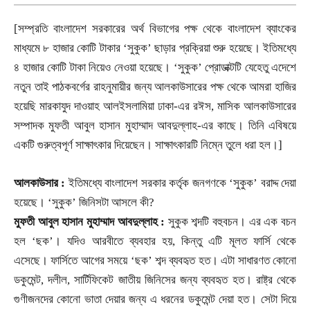
[
সম্প্রতি বাংলাদেশ সরকারের অর্থ বিভাগের পক্ষ থেকে বাংলাদেশ ব্যাংকের
মাধ্যমে ৮ হাজার কোটি টাকার
‘সুকুক’ ছাড়ার প্রক্রিয়া শুরু হয়েছে। ইতিমধ্যে
৪ হাজার কোটি টাকা নিয়েও নেওয়া হয়েছে। ‘সুকুক’ প্রোডাক্টটি যেহেতু এদেশে
নতুন তাই পাঠকবর্গের রাহনুমায়ীর জন্য আলকাউসারের পক্ষ থেকে আমরা হাজির
হয়েছি মারকাযুদ দাওয়াহ আলইসলামিয়া ঢাকা-এর রঈস
,
মাসিক আলকাউসারের
সম্পাদক মুফতী আবুল হাসান মুহাম্মাদ আবদুল্লাহ-এর কাছে। তিনি এবিষয়ে
একটি গুরুত্বপূর্ণ সাক্ষাৎকার দিয়েছেন। সাক্ষাৎকারটি নিম্নে তুলে ধরা হল।]
আলকাউসার :
ইতিমধ্যে বাংলাদেশ সরকার কর্তৃক জনগণকে
‘সুকুক’ বরাদ্দ দেয়া
হয়েছে। ‘সুকুক’ জিনিসটা আসলে কী
?
মুফতী আবুল হাসান মুহাম্মাদ আবদুল্লাহ :
সুকুক শব্দটি বহুবচন। এর এক বচন
হল
‘ছক’। যদিও আরবীতে ব্যবহার হয়
,
কিন্তু এটি মূলত ফার্সি থেকে
এসেছে। ফার্সিতে আগের সময়ে
‘ছক’ শব্দ ব্যবহৃত হত। এটা সাধারণত কোনো
ডকুমেন্ট
,
দলীল
,
সার্টিফিকেট জাতীয় জিনিসের জন্য ব্যবহৃত হত। রাষ্ট্র থেকে
গুণীজনদের কোনো ভাতা দেয়ার জন্য এ ধরনের ডকুমেন্ট দেয়া হত। সেটা দিয়ে