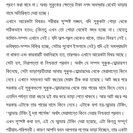
গ্রহণ করা যাবে না। অথচ সুকুকের ক্ষেত্রে টাকা নগদ অবস্থায় রেখেই ভাড়ার
নামে অতিরিক্ত দেয়া হচ্ছে।
এখানে আরেকটা বিষয়ও শরীয়ার সুস্পষ্ট লঙ্ঘন
,
যদি সুকুকটা গোড়া থেকে
সঠিকভাবে হতও
; (
কিন্তু এখন তো গোড়া থেকেই শুদ্ধ হচ্ছে না। যেহেতু
বর্তমান-সম্পদ এখানে নেই। যদি অল্প-স্বল্প থেকেও থাকে
,
তারও বিবরণ নেই।
ভবিষ্যত-সম্পদ বিক্রি হচ্ছে
,
সেটার সুযোগ ইসলামে নেই) যদি এই সমস্যাগুলি
না থাকত এবং কারবারটি যথানিয়মে হত
,
তারপরও এখানে আরেকটা বিষয় আছে।
সেটা হল
,
নিরাপত্তা বা নিশ্চয়তা প্রদান। অর্থাৎ যে সম্পদ সুকুক-হোল্ডারগণ
কিনেছে
,
সেটা ভাড়াগ্রহীতারা আবার সুকুক-হোল্ডারদের থেকে মেয়াদান্তে কিনে
নেবে। এখানে সম্ভবত আট বছরের মেয়াদ ঠিক করা হয়েছে। আট বছর পরে
সরকার এই সুকুকগুলো সুকুক-হোল্ডারদের থেকে তার গায়ের দামে কিনে নেবে।
।
এতদিন পর্যন্ত তারা বছরে দুই বার করে ভাড়া পেতে থাকবে
আর আট বছর পর
সরকার এটাকে তার গায়ের দামে কিনে নেবে। এটাকে বলা হয়
-
আন্ডার টেকিং
,
‘
আন্ডার টেকিং টু দ্যা পার্সেজ
’ অর্থাৎ মেয়াদান্তে কিনে নেয়ার নিশ্চয়তা প্রদান।
এখন সুস্পষ্ট কথা হল
,
এই যে আন্ডার টেকিং দেয়া হয়েছে
,
এটা কিন্তু সম্পূর্ণ
শরীয়াহ-পরিপন্থী। কারণ আপনি যখন আপনার পণ্যের ভাড়া দিচ্ছেন
,
তার একটা