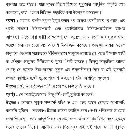
ব্যবহার হতে পারে। যারা বন্ডের বিকল্প হিসেবে সুকুকের আধুনিক পদ্ধতি পেশ
করেছেন
,
তারা এরকম বিভিন্ন পদ্ধতির কথা উল্লেখ করেছেন।
প্রশ্ন :
সরকার কর্তৃক সুকুক ইস্যু করার পর আমরা যেমনিভাবে দেখলাম
,
এর
প্রতি সাধারণ বিনিয়োগকারী এবং প্রাতিষ্ঠানিক বিনিয়োগকারীদের ব্যাপক
আগ্রহ। এতে তারা যথারীতি অংশগ্রহণ করেছে এবং যত টাকার সুকুক ছাড়া
হয়েছে তারা এর চেয়ে অনেক বেশি টাকা জমা করেছে। তাছাড়া আমরা অনেক
মানুষকে দেখলাম সরকারকে বিভিন্নভাবে সাধুবাদ জানাতে যে
,
এতে ইসলামপন্থী
বা ধর্মপ্রাণ মানুষের বিনিয়োগের সুযোগ তৈরি হয়েছে। কিন্তু অন্যদিকে আমরা
দেখছি যে
,
অনেক বিজ্ঞ আলেম সুকুক-এর ইসলামীকরণ নিয়ে বা এটি ইসলামী
হওয়ার ব্যাপারে যথেষ্ট সন্দেহ প্রকাশ করছেন। তাঁরা আপত্তি তুলছেন।
উত্তর :
হাঁ
,
আপত্তিজনক বিষয় তো অনেকগুলোই আছে।
প্রশ্ন :
সে আপত্তিগুলোর কিছু যদি একটু বুঝিয়ে বলতেন
?
উত্তর :
আসলে সুকুক সম্পর্কে যদিও দু-এক বছর আগে থেকেই লেখালেখি
বলাবলি হচ্ছিল। সরকারও চিন্তা-ভাবনা করছিল বলে পেপার-পত্রিকার মাধ্যমে
জানা গিয়েছে। তবে আনুষ্ঠানিকভাবে এই সম্পর্কে জানা যায় বিগত বছর ২০২০
সনের শেষের দিকে। অক্টোবর এবং ডিসেম্বর এই দুই মাসে আমরা প্রথমে