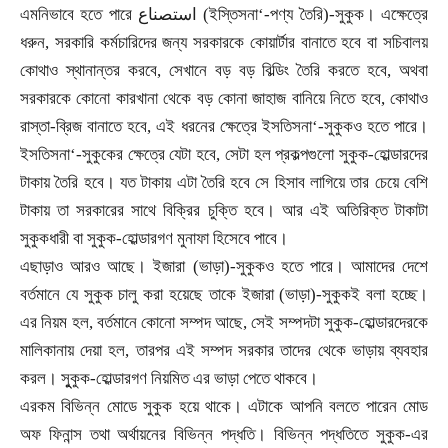
এমনিভাবে হতে পারে
استصناع
(ইস্তিসনা
‘
-
পণ্য তৈরি)-সুকুক। এক্ষেত্রে
ধরুন
,
সরকারি কর্মচারিদের জন্য সরকারকে কোয়ার্টার বানাতে হবে বা সচিবালয়
কোথাও স্থানান্তর করবে
,
সেখানে বড় বড় বিল্ডিং তৈরি করতে হবে
,
অথবা
সরকারকে কোনো কারখানা থেকে বড় কোনা জাহাজ বানিয়ে নিতে হবে
,
কোথাও
রাস্তা-ব্রিজ বানাতে হবে
,
এই ধরনের ক্ষেত্রে ইসতিসনা
‘-সুকুকও হতে পারে।
ইসতিসনা‘-সুকুকের ক্ষেত্রে যেটা হবে
,
সেটা হল প্রকল্পগুলো সুকুক-হোল্ডারদের
টাকায় তৈরি হবে। যত টাকায় এটা তৈরি হবে সে হিসাব লাগিয়ে তার চেয়ে বেশি
টাকায় তা সরকারের সাথে বিক্রির চুক্তি হবে। আর এই অতিরিক্ত টাকাটা
সুকুকধারী বা সুকুক-হোল্ডারগণ মুনাফা হিসেবে পাবে।
এছাড়াও আরও আছে। ইজারা (ভাড়া)-সুকুকও হতে পারে। আমাদের দেশে
বর্তমানে যে সুকুক চালু করা হয়েছে তাকে ইজারা (ভাড়া)-সুকুকই বলা হচ্ছে।
এর নিয়ম হল
,
বর্তমানে কোনো সম্পদ আছে
,
সেই সম্পদটা সুকুক-হোল্ডারদেরকে
মালিকানায় দেয়া হল
,
তারপর এই সম্পদ সরকার তাদের থেকে ভাড়ায় ব্যবহার
করল। সুুকুক-হোল্ডারগণ নিয়মিত এর ভাড়া পেতে থাকবে।
এরকম বিভিন্ন মোডে সুকুক হয়ে থাকে। এটাকে আপনি বলতে পারেন মোড
অফ ফিনান্স তথা অর্থায়নের বিভিন্ন পদ্ধতি। বিভিন্ন পদ্ধতিতে সুকুক-এর