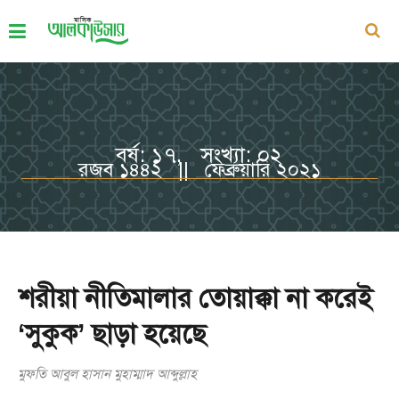
বর্ষ: ১৭, সংখ্যা: ০২
রজব ১৪৪২ || ফেব্রুয়ারি ২০২১
শরীয়া নীতিমালার তোয়াক্কা না করেই
‘সুকুক’ ছাড়া হয়েছে
মুফতি আবুল হাসান মুহাম্মাদ আব্দুল্লাহ