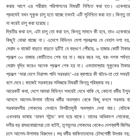
করার আগে এর শরীয়াহ পরিপালনের বিষয়টি নিশ্চিত করা হত। একেবারে
প্রথমেই যখন সুকুক চালু হতে যাচ্ছে তখনই এটি সুনিশ্চিত করা হত। কিন্তু তা
না করেই চালু করা হয়েছে।
দ্বিতীয় কথা হল
,
এটা চালু তো করা হল
,
কিন্তু সামনে কী হবে
,
তাও একেবারে
কিছুই বোঝা যাচ্ছে না। এদেশে বিভিন্ন মেগা প্রকল্পের যে বেহাল দশা হয়
,
মেয়াদ ও বাজেট বাড়তে বাড়তে দুটিই যে বহুগুণে পৌঁছায়
,
৬ হাজার কোটি টাকার
প্রকল্প ৩০ হাজার কোটিতেও শেষ হয় না। বছর বছর নয়
,
বরং দশক পর্যন্ত
মেয়াদ বৃদ্ধি করেও অনেক প্রকল্প শেষ হয় না। এমতাবস্থায় সুকুকের টাকার
প্রকল্প
‘সারা দেশে নিরাপদ পানি সরবরাহ’-এর ব্যাপারে কী ঘটবে
-
তা তো সময়ই
বলে দেবে। কাজেই সরকারের সদিচ্ছার বিষয়টি কিন্তু পরিষ্কার নয়।
আরেকটি কথা
,
দেশে আমরা বিভিন্ন সময়েই দেখে থাকি যে
,
কোনো ধর্মীয় ইস্যু
আসলে আলেম-উলামা তাঁদের ধর্মীয় অবস্থান থেকে কিছু বললে সরকার বা
সরকারদলীয় লোকদের সেখানে বিপরীতমুখী অবস্থান দেখা যায়। যেটাকে
এখনকার ভাষায়
‘ডাবল স্টান্ড’ বলা হয়ে থাকে। তাদের অধিকাংশ লোকেরা
,
দলীয় বড় রাঘববোয়ালেরা তো বটেই
,
তৃণমূলের লোকদের থেকেও দেশব্যাপী জিগির
চলে আলেম-উলামার বিরুদ্ধে। শুধু ধর্মীয় ব্যক্তিত্বদের চৌদ্দগোষ্ঠী উদ্ধার নয়
;