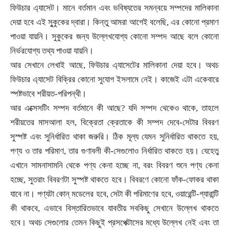
ফিউচার এ্যাসেট। মানে বর্তমান এবং ভবিষ্যতের সমন্বয়ে সম্পদের মালিকানা
দেয়া হবে এই সুুকুকের দ্বারা। কিন্তু আমরা আগেই বলেছি
,
এর কোনো প্রমাণ
পাওয়া যায়নি। সুকুকের জন্য উল্লেখযোগ্য কোনো সম্পদ আছে বলে কোনো
নির্ভরযোগ্য তথ্য পাওয়া যায়নি।
আর সেখানে লেখাই আছে
,
ফিউচার এ্যাসেটের মালিকানা দেয়া হবে। অথচ
ফিউচার এ্যাসেট বিক্রির কোনো সুযোগ ইসলামে নেই। কাজেই এটা একেবারে
স্পষ্টভাবে শরীয়ত-পরিপন্থী।
আর এক্সেসটিং সম্পদ বর্তমানে কী আছে
?
যদি সম্পদ থেকেও থাকে
,
তাহলে
শরীয়তের মাসআলা হল
,
বিক্রেতা ক্রেতাকে কী সম্পদ দেবে
-
সেটার বিবরণ
সুস্পষ্ট এবং সুনির্ধারিত থাকা জরুরি। ঠিক মূল্য যেমন সুনির্ধারিত থাকতে হয়
,
পণ্য ও তার পরিমাণ
,
তার গুণাবলী কী
-
সেগুলোও নির্ধারিত থাকতে হয়। যেহেতু
এখানে সামনাসামনি থেকে পণ্য কেনা হচ্ছে না
,
বরং বিবরণ শুনে পণ্য কেনা
হচ্ছে
,
সুতরাং বিবরণটা সুস্পষ্ট থাকতে হবে। বিবরণে কোনো ফাঁক-ফোকর থাকা
যাবে না। পণ্যটা কোন্ মডেলের হবে
,
সেটা কী পরিমাণের হবে
,
ওয়ারেন্টি-গ্যারান্টি
কী থাকবে
,
এভাবে বিস্তারিতভাবে যাবতীয় সবকিছু সেখানে উল্লেখ থাকতে
হবে। অথচ সেগুলোর তেমন কিছুই প্রসপেক্টাসের মধ্যে উল্লেখ নেই এবং তা