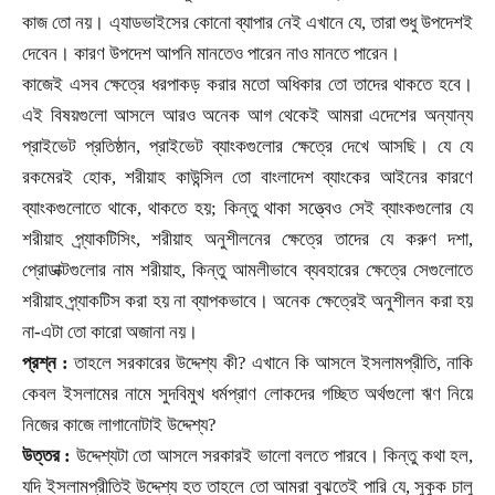
কাজ তো নয়। এ্যাডভাইসের কোনো ব্যাপার নেই এখানে যে
,
তারা শুধু উপদেশই
দেবেন। কারণ উপদেশ আপনি মানতেও পারেন নাও মানতে পারেন।
কাজেই এসব ক্ষেত্রে ধরপাকড় করার মতো অধিকার তো তাদের থাকতে হবে।
এই বিষয়গুলো আসলে আরও অনেক আগ থেকেই আমরা এদেশের অন্যান্য
প্রাইভেট প্রতিষ্ঠান
,
প্রাইভেট ব্যাংকগুলোর ক্ষেত্রে দেখে আসছি। যে যে
রকমেরই হোক
,
শরীয়াহ কাউন্সিল তো বাংলাদেশ ব্যাংকের আইনের কারণে
ব্যাংকগুলোতে থাকে
,
থাকতে হয়
;
কিন্তু থাকা সত্ত্বেও সেই ব্যাংকগুলোর যে
শরীয়াহ প্র্যাকটিসিং
,
শরীয়াহ অনুশীলনের ক্ষেত্রে তাদের যে করুণ দশা
,
প্রোডাক্টগুলোর নাম শরীয়াহ
,
কিন্তু আমলীভাবে ব্যবহারের ক্ষেত্রে সেগুলোতে
শরীয়াহ প্র্যাকটিস করা হয় না ব্যাপকভাবে। অনেক ক্ষেত্রেই অনুশীলন করা হয়
না
-
এটা তো কারো অজানা নয়।
প্রশ্ন :
তাহলে সরকারের উদ্দেশ্য কী
?
এখানে কি আসলে ইসলামপ্রীতি
,
নাকি
কেবল ইসলামের নামে সুদবিমুখ ধর্মপ্রাণ লোকদের গচ্ছিত অর্থগুলো ঋণ নিয়ে
নিজের কাজে লাগানোটাই উদ্দেশ্য
?
উত্তর :
উদ্দেশ্যটা তো আসলে সরকারই ভালো বলতে পারবে। কিন্তু কথা হল
,
যদি ইসলামপ্রীতিই উদ্দেশ্য হত তাহলে তো আমরা বুঝতেই পারি যে
,
সুকুক চালু