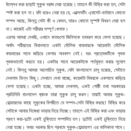
উল্লেখ করা ছাড়াই সুকুক বরাদ্দ দেয়া হয়েছে। তাহলে কী বিক্রি করা হল
,
সেটা
স্পষ্ট করা হল না। যদি ধরেও নেয়া হয় যে
,
এক্সেসটিং এ্যাসেট
-
বর্তমানে কোনো
সম্পদ আছে
,
কিন্তু সেটা কী ও কেমন
,
তারও কোনো সুস্পষ্ট বিবরণ দেয়া হল
না। কাজেই এটা শরীয়ার সম্পূর্ণ খেলাফ।
এরপর আমরা দেখছি
,
এখানে কতগুলো জিনিসকে হযবরল করে ফেলা হয়েছে।
অর্থাৎ শরীয়তের বিধানমতে একটা মৌলিক কারবারকে আরেকটা মৌলিক
কারবারের সাথে জড়িয়ে ফেলার অবকাশ নেই। বরং প্রত্যেকটিকে পৃথক
পৃথকভাবেই করতে হয়। একটার সাথে আরেকটাকে শর্তযুক্ত করার সুযোগ
নেই। কিন্তু আমরা আলোচিত সুকুক
,
যেটা বাংলাদেশে চালু হয়েছে
,
সেটাতে
দেখলাম ভিন্ন কিছু। সেখানে দেখা যাচ্ছে
,
কয়েকটা বিষয়কে একসাথে জড়িয়ে
ফেলা হয়েছে। একটা হচ্ছে
,
আমরা দেখলাম
,
একই গোষ্ঠী তথা সরকারের
প্রতিনিধি বাংলাদেশ ব্যাংক তারা সুকুক চালু করল। তারাই আবার সুকুক-
হোল্ডারদের কাছে সুকুকের বিপরীতে যে সম্পদ
-
সেটা বিক্রি করছে! বিক্রি করে
সেটাকে আবার নিজেরা ভাড়ায় নিয়ে নিচ্ছে। তাহলে এই বিক্রি করা এবং ভাড়ায়
গ্রহণ করা
-
দুটো একই চুক্তিতে সম্পাদিত হল। দুটোই একই চুক্তিতে নিয়ে
নেয়া হচ্ছে। অথচ দরকার ছিল প্রথমে সুকুক-হোল্ডারগণ এর মালিকানা পাবে।