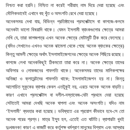
নিশ্চত করা হয়নি। নিশ্চিত না করেই শরীয়াহ নাম দিয়ে দেয়া হয়েছে এবং
মৌলিকভাবেই এখানে বহু খুঁত ও অসংগতি রেখে দেয়া হয়েছে।
অনেকসময় দেখা যায়
,
বিভিন্ন প্রতিষ্ঠানের প্রসপেক্টাসে বা কাগজে-কলমে
অনেকটা ভালো বিষয়াদি থাকে। যেমন ইসলামী ব্যাংকগুলোর ক্ষেত্রে আমরা
দেখি যে
,
তারা কাগজপত্র এখন অনেক ক্ষেত্রে মোটামুটি ঠিক করে ফেলেছে।
(যদিও সেখানেও এখনও অনেক ঝামেলা থেকে গেছে অনেক ব্যাংকের ক্ষেত্রে)
।
কিন্তু আমলী ক্ষেত্রে অর্থাৎ ইসলামাইজেশনের ক্ষেত্রে অনেক পিছিয়ে রয়েছে
কাগজে লেখা অনেককিছুই ঠিকমতো তারা করে না। অনেক ক্ষেত্রে তাদের
অফিসার ও লোকজনের গাফলতি থাকে। অনেকসময় তাদের মালিকপক্ষের
অনিচ্ছা ও ক্লায়েন্টদের গাফলতি থাকে
;
ইসলামাইজেশন হয় না। কিন্তু
আলোচিত সুকুকের ব্যাপার কেবল এতটুকুই নয়
,
এরচে অনেক অনেক বাড়তি।
কারণ এখানে প্রসপেক্টাস বা দলীল-দস্তাবেজ
-
যেটা প্রথমে দেয়া হয়েছে
সেটাতেই আমরা দেখছি অনেক ঘাপলা এবং অনেক অসংগতি। যদিও নাম
‘ইসলামী’ ব্যবহার করা হয়েছে। ভবিষ্যতে এর প্রয়োগ কীভাবে হবে
-
সে তো
অনেক পরের প্রশ্ন। মাত্র ইস্যু হল
,
এতেই এত ঘাটতি। ব্যাপারটা খুবই
দুঃখজনক! কারণ এ কাজটি করে কর্তৃপক্ষ ধর্মপ্রাণ মানুষের বিশ্বাস এবং আস্থার