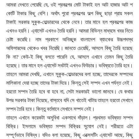
আমরা দেখতে পেয়েছি যে
,
ওই প্রকল্পের মোট টাকাই হল আট হাজার আট শ
কোটি টাকার কিছু বেশি। অর্থাৎ পুরো প্রকল্পের অল্প কিছু ছাড়া প্রায় সকল
টাকাই সরকার সুকুক-হোল্ডারদের থেকে নেবে। তার মানে হল প্রকল্পের কাজ
এখনও হয়নি। এ্যাসেট এখনও তৈরি হয়নি। আমরা বিভিন্ন মাধ্যমে খবর নিতে
চেষ্টা করেছি। নাম প্রকাশে অনিচ্ছুক বাংলাদেশ ব্যাংকের উচ্চপদস্থ
অফিসারদের থেকেও খবর নিয়েছি। জানতে চেয়েছি
,
আসলে কিছু তৈরি হয়েছে
কি না
?
কেউ-ই কিছু বলতে পারেনি যে
,
আসলে এখানে তেমন কিছু তৈরি
হয়েছে। তার মানে হল এ্যাসেট সবটাই এখনও ফিউচার। ভবিষ্যতে তৈরি হবে।
তাহলে আমরা দেখছি
,
এখানে সুকুক-হোল্ডারদের বলা হচ্ছে
,
তাদেরকে সম্পদের
মালিকানা দেয়া হচ্ছে তাদের টাকা দিয়ে। কিন্তু সেই সম্পদ এখন পর্যন্ত নেই।
হয়তো সম্পদ তৈরি হবে বা হবে না
,
সেটা সরকারই ভালো জানবে। যে কথার
উপর সরকার টাকা নিয়েছে
,
বাস্তবে যদি সে খাতেই খাটায় তাহলে হয়তো সেখানে
সম্পদ তৈরি হবে। কিন্তু বর্তমানে সেখানে সম্পদ নেই।
তাহলে এখানে কয়েকটা অসুবিধা একসাথে দাঁড়াল। প্রথমত ভবিষ্যত সম্পদ
বিক্রি। ইসলামে ভবিষ্যত সম্পদ বিক্রির সুযোগ নেই। শরীয়তে এটা
সম্পূর্ণভাবে নিষিদ্ধ। যদিও বলা হয়েছে
,
কিছু এক্সেসটিং এ্যাসেট আছে
,
কিছু