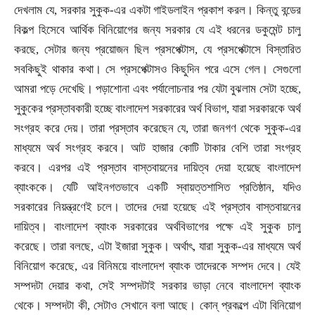
দেখলাম যে
,
সরকার সুকুক-এর একটা গাইডলাইন প্রকাশ করল। কিন্তু বন্ডের
বিকল্প হিসেবে আর্থিক বিনিয়োগের জন্য সরকার যে এই ধরনের ডকুমেন্ট চালু
করছে
,
সেটার জন্য প্রয়োজন ছিল প্রসপেক্টাস
,
যে প্রসপেক্টাসে বিস্তারিত
সবকিছুই থাকার কথা। সে প্রসপেক্টাসও কিছুদিন পরে এসে গেল। সেগুলো
আমরা পড়ে দেখেছি। পড়াশোনা এবং পর্যালোচনার পর যেটা বুঝলাম সেটা হচ্ছে
,
সুকুকের প্রস্তাবকারী হচ্ছে বাংলাদেশ সরকারের অর্থ বিভাগ
,
যারা সরকারকে অর্থ
সংগ্রহ করে দেয়। তারা প্রস্তাব করেছেন যে
,
তারা জনগণ থেকে সুকুক-এর
মাধ্যমে অর্থ সংগ্রহ করবে। আট হাজার কোটি টাকার বেশি তারা সংগ্রহ
করবে। এরপর এই প্রস্তাব বাস্তবায়নের দায়িত্ব দেয়া হয়েছে বাংলাদেশ
ব্যাংককে। যেটি আইনগতভাবে একটি স্বায়ত্তশাসিত প্রতিষ্ঠান
,
যদিও
সরকারের নিয়ন্ত্রণেই চলে। তাদের দেয়া হয়েছে এই প্রস্তাব বাস্তবায়নের
দায়িত্ব। বাংলাদেশ ব্যাংক সরকারের অর্থবিভাগের পক্ষে এই সুকুক চালু
করেছে। তারা বলছে
,
এটা ইজারা সুকুক। অর্থাৎ
,
যারা সুকুক-এর মাধ্যমে অর্থ
বিনিয়োগ করেছে
,
এর বিনিময়ে বাংলাদেশ ব্যাংক তাদেরকে সম্পদ দেবে। যেই
সম্পদটা দেয়ার কথা
,
সেই সম্পদটাই সরকার ভাড়া নেবে বাংলাদেশ ব্যাংক
থেকে। সম্পদটা কী
,
সেটাও সেখানে বলা আছে। কোন্ প্রকল্পে এটা বিনিয়োগ