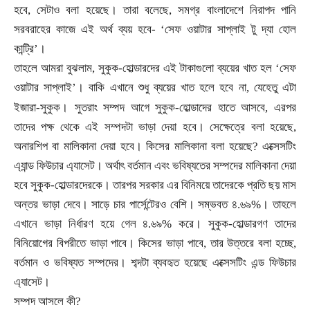
হবে
,
সেটাও বলা হয়েছে। তারা বলেছে
,
সমগ্র বাংলাদেশে নিরাপদ পানি
সরবরাহের কাজে এই অর্থ ব্যয় হবে
-
‘
সেফ ওয়াটার সাপ্লাই টু দ্যা হোল
কান্ট্রি
’।
তাহলে আমরা বুঝলাম
,
সুকুক-হোল্ডারদের এই টাকাগুলো ব্যয়ের খাত হল
‘সেফ
ওয়াটার সাপ্লাই’। বাকি এখানে শুধু ব্যয়ের খাত হলে হবে না
,
যেহেতু এটা
।
ইজারা-সুকুক
সুতরাং সম্পদ আগে সুকুক-হোল্ডাদের হাতে আসবে
,
এরপর
তাদের পক্ষ থেকে এই সম্পদটা ভাড়া দেয়া হবে। সেক্ষেত্রে বলা হয়েছে
,
অনারশিপ বা মালিকানা দেয়া হবে। কিসের মালিকানা বলা হয়েছে
?
এক্সেসটিং
এ্যান্ড ফিউচার এ্যাসেট। অর্থাৎ বর্তমান এবং ভবিষ্যতের সম্পদের মালিকানা দেয়া
হবে সুকুক-হোল্ডারদেরকে। তারপর সরকার এর বিনিময়ে তাদেরকে প্রতি ছয় মাস
অন্তর ভাড়া দেবে। সাড়ে চার পার্সেন্টেরও বেশি। সম্ভবত ৪.৬৯%। তাহলে
এখানে ভাড়া নির্ধারণ হয়ে গেল ৪.৬৯% করে। সুকুক-হোল্ডারগণ তাদের
বিনিয়োগের বিপরীতে ভাড়া পাবে। কিসের ভাড়া পাবে
,
তার উত্তরে বলা হচ্ছে
,
বর্তমান ও ভবিষ্যত সম্পদের। শব্দটা ব্যবহৃত হয়েছে এক্সেসটিং এন্ড ফিউচার
এ্যাসেট।
সম্পদ আসলে কী
?