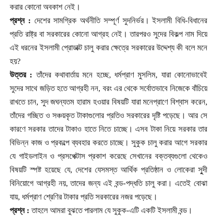
করার কোনো অবকাশ নেই।
প্রশ্ন :
দেশের সামগ্রিক অর্থনীতি সম্পূর্ণ সুদনির্ভর। ইসলামী বিধি-বিধানের
প্রতি রাষ্ট্র বা সরকারের কোনো আগ্রহ নেই। তারপরও সুদের বিকল্প নাম দিয়ে
এই ধরনের ইসলামী প্রোডাক্ট চালু করার ক্ষেত্রে সরকারের উদ্দেশ্য কী বলে মনে
হয়
?
উত্তর :
তাঁদের কথাবার্তায় মনে হচ্ছে
,
ধর্মপ্রাণ মুসলিম
,
যারা কোনোভাবেই
সুদের সাথে জড়িত হতে আগ্রহী নন
,
বরং এর থেকে সর্বোতভাবে নিজেকে বাঁচিয়ে
রাখতে চান
,
সুদ জঘন্যতম হারাম হওয়ার বিষয়টি যারা মনেপ্রাণে বিশ্বাস করেন
,
তাঁদের গচ্ছিত ও সঞ্চয়কৃত টাকাগুলোর প্রতিও সরকারের দৃষ্টি পড়েছে। আর সে
কারণে সরকার তাদের টাকাও হাতে নিতে চাচ্ছে। এসব টাকা নিয়ে সরকার তার
বিভিন্ন কাজ ও প্রকল্পে ব্যবহার করতে চাচ্ছে। সুকুক চালু করার আগে সরকার
যে গাইডলাইন ও প্রসপেক্টাস প্রকাশ করেছে সেখানের বক্তব্যগুলো থেকেও
বিষয়টি স্পষ্ট হয়েছে যে
,
দেশের যেসমস্ত আর্থিক প্রতিষ্ঠান ও লোকেরা সুুদী
বিনিয়োগে আগ্রহী নয়
,
তাদের জন্য এই বন্ড-পদ্ধতি চালু করা। এতেই বোঝা
যায়
,
ধর্মপ্রাণ শ্রেণির টাকার প্রতি সরকারের নজর পড়েছে।
প্রশ্ন :
তাহলে আমরা বুঝতে পারলাম যে সুকুক
-
এটি একটি ইসলামী বন্ড।