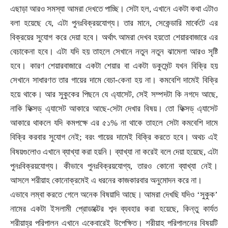
এছাড়া আরও সমস্যা আমরা দেখতে পাচ্ছি। সেটা হল
,
এখানে একটা কথা এটাও
বলা হয়েছে যে
,
এটা পুনঃবিক্রয়যোগ্য। তার মানে
,
সেকেন্ডারি মার্কেটে এর
বিক্রয়ের সুযোগ করে দেয়া হবে। অর্থাৎ আমরা দেখব হয়তো শেয়ারবাজারে এর
বেচাকেনা হবে। এটা যদি হয় তাহলে সেখানে নতুন নতুন ঝামেলা আরও সৃষ্টি
হবে। কারণ শেয়ারবাজারে একটা শেয়ার বা একটা ডকুমেন্ট যখন বিক্রি হয়
সেখানে সাধারণত তার গায়ের দামে বেচা-কেনা হয় না। কমবেশি দামেই বিক্রি
হয়ে থাকে। আর সুকুকের পিছনে যে এ্যাসেট
,
সেই সম্পদটা কি নগদে আছে
,
নাকি ফিক্সড্ এ্যাসেট আকারে আছে
-
সেটা দেখার বিষয়। তো ফিক্সড্ এ্যাসেট
আকারে থাকলে যদি কমপক্ষে এর ৫১% না থাকে তাহলে সেটা কমবেশি দামে
বিক্রি করবার সুযোগ নেই
;
বরং গায়ের দামেই বিক্রি করতে হবে। অথচ এই
।
বিষয়গুলোও এখানে ব্যাখ্যা করা হয়নি
ব্যাখ্যা না করেই বলে দেয়া হয়েছে
,
এটা
পুনঃবিক্রয়যোগ্য। কীভাবে পুনঃবিক্রয়যোগ্য
,
তারও কোনো ব্যাখ্যা নেই।
আসলে শরীয়াহ কোনোক্রমেই এ ধরনের কাজকারবার অনুমোদন করে না।
এভাবে লম্বা করতে গেলে অনেক বিষয়াদি আছে। আমরা দেখছি যদিও
‘সুকুক’
নামের একটা ইসলামী প্রোডাক্টের শব্দ ব্যবহার করা হয়েছে
,
কিন্তু কার্যত
শরীয়াহ্র পরিপালন এখানে একেবারেই উপেক্ষিত। শরীয়াহ পরিপালনের বিষয়টি