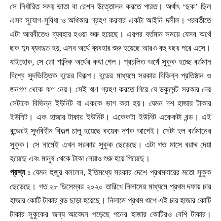
।
সে নির্ধারিত সময় ভাতা বা রেশন উত্তোলন করতে পারত
অর্থাৎ
‘ছক’ ছিল
এসব সুযোগ-সুবিধা ও অধিকার গ্রহণ করবার একটা আইনি দলীল। পরবর্তীতে
এটা আরবীতেও ব্যবহার হওয়া শুরু হয়েছে। এরপর বর্তমান সময়ে যেসব অর্থে
ছক শব্দ ব্যবহৃত হয়
,
এসব অর্থে ব্যবহার শুরু হয়েছে আরও বহু বছর পরে এসে।
যাইহোক
,
সে তো শাব্দিক অর্থের কথা গেল। প্রচলিত অর্থে সুকুক হচ্ছে বর্তমান
বিশ্বে সুদভিত্তিক বন্ডের বিকল্প। বন্ডের মাধ্যমে সরকার বিভিন্ন প্রতিষ্ঠান ও
জনগণ থেকে ঋণ নেয়। সেই ঋণ গ্রহণ করতে গিয়ে যে ডকুমেন্ট সরকার দেয়
সেটাকে বিভিন্ন ইউনিট বা এককে ভাগ করা হয়। যেমন দশ হাজার টাকার
ইউনিট। এক হাজার টাকার ইউনিট। একেকটা ইউনিট একেকটা বন্ড। এই
বন্ডেরই সুদবিহীন বিকল্প চালু হয়েছে কয়েক দশক আগেই। সেটা হল বর্তমানের
সুকুক। সে নামেই এখন সরকার সুকুক ছেড়েছে। এটা গত মাসে বরাদ্দ দেয়া
হয়েছে এবং মানুষ থেকে টাকা নেয়াও শুরু হয়ে গিয়েছে।
প্রশ্ন :
যেমন হুজুর বললেন
,
ইতিমধ্যে সরকার দেশে প্রথমবারের মতো সুকুক
।
ছেড়েছে
গত ২৮ ডিসেম্বর ২০২০ তারিখে নিলামের মাধ্যমে প্রথম দফায় চার
হাজার কোটি টাকার বন্ড ছাড়া হয়েছে। নিলামে প্রথম ধাপে এই চার হাজার কোটি
টাকার সুকুকের জন্য আবেদন পড়েছে পনের হাজার কোটিরও বেশি টাকার।