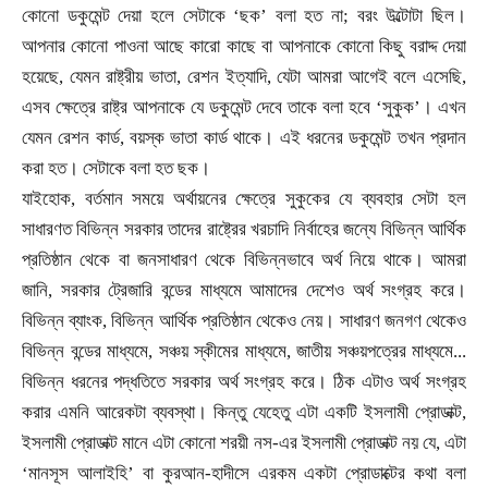
কোনো ডকুমেন্ট দেয়া হলে সেটাকে
‘ছক’ বলা হত না
;
বরং উল্টোটা ছিল।
আপনার কোনো পাওনা আছে কারো কাছে বা আপনাকে কোনো কিছু বরাদ্দ দেয়া
হয়েছে
,
যেমন রাষ্ট্রীয় ভাতা
,
রেশন ইত্যাদি
,
যেটা আমরা আগেই বলে এসেছি
,
এসব ক্ষেত্রে রাষ্ট্র আপনাকে যে ডকুমেন্ট দেবে তাকে বলা হবে
‘সুকুক’। এখন
যেমন রেশন কার্ড
,
বয়স্ক ভাতা কার্ড থাকে। এই ধরনের ডকুমেন্ট তখন প্রদান
করা হত। সেটাকে বলা হত ছক।
যাইহোক
,
বর্তমান সময়ে অর্থায়নের ক্ষেত্রে সুকুকের যে ব্যবহার সেটা হল
সাধারণত বিভিন্ন সরকার তাদের রাষ্ট্রের খরচাদি নির্বাহের জন্যে বিভিন্ন আর্থিক
প্রতিষ্ঠান থেকে বা জনসাধারণ থেকে বিভিন্নভাবে অর্থ নিয়ে থাকে। আমরা
জানি
,
সরকার ট্রেজারি বন্ডের মাধ্যমে আমাদের দেশেও অর্থ সংগ্রহ করে।
বিভিন্ন ব্যাংক
,
বিভিন্ন আর্থিক প্রতিষ্ঠান থেকেও নেয়। সাধারণ জনগণ থেকেও
বিভিন্ন বন্ডের মাধ্যমে
,
সঞ্চয় স্কীমের মাধ্যমে
,
জাতীয় সঞ্চয়পত্রের মাধ্যমে...
বিভিন্ন ধরনের পদ্ধতিতে সরকার অর্থ সংগ্রহ করে। ঠিক এটাও অর্থ সংগ্রহ
করার এমনি আরেকটা ব্যবস্থা। কিন্তু যেহেতু এটা একটি ইসলামী প্রোডাক্ট
,
ইসলামী প্রোডাক্ট মানে এটা কোনো শরয়ী নস-এর ইসলামী প্রোডাক্ট নয় যে
,
এটা
‘মানসূস আলাইহি’ বা কুরআন-হাদীসে এরকম একটা প্রোডাক্টের কথা বলা