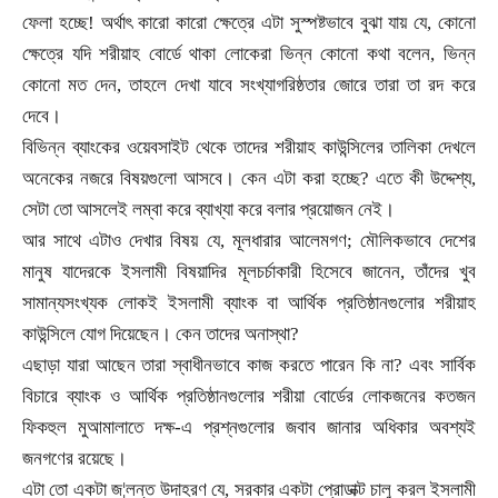
ফেলা হচ্ছে! অর্থাৎ কারো কারো ক্ষেত্রে এটা সুস্পষ্টভাবে বুঝা যায় যে
,
কোনো
ক্ষেত্রে যদি শরীয়াহ বোর্ডে থাকা লোকেরা ভিন্ন কোনো কথা বলেন
,
ভিন্ন
কোনো মত দেন
,
তাহলে দেখা যাবে সংখ্যাগরিষ্ঠতার জোরে তারা তা রদ করে
দেবে।
বিভিন্ন ব্যাংকের ওয়েবসাইট থেকে তাদের শরীয়াহ কাউন্সিলের তালিকা দেখলে
অনেকের নজরে বিষয়গুলো আসবে। কেন এটা করা হচ্ছে
?
এতে কী উদ্দেশ্য
,
সেটা তো আসলেই লম্বা করে ব্যাখ্যা করে বলার প্রয়োজন নেই।
আর সাথে এটাও দেখার বিষয় যে
,
মূলধারার আলেমগণ
;
মৌলিকভাবে দেশের
মানুষ যাদেরকে ইসলামী বিষয়াদির মূলচর্চাকারী হিসেবে জানেন
,
তাঁদের খুব
সামান্যসংখ্যক লোকই ইসলামী ব্যাংক বা আর্থিক প্রতিষ্ঠানগুলোর শরীয়াহ
কাউন্সিলে যোগ দিয়েছেন। কেন তাদের অনাস্থা
?
এছাড়া যারা আছেন তারা স্বাধীনভাবে কাজ করতে পারেন কি না
?
এবং সার্বিক
বিচারে ব্যাংক ও আর্থিক প্রতিষ্ঠানগুলোর শরীয়া বোর্ডের লোকজনের কতজন
ফিকহুল মুআমালাতে দক্ষ
-
এ প্রশ্নগুলোর জবাব জানার অধিকার অবশ্যই
জনগণের রয়েছে।
এটা তো একটা জ
¦
লন্ত উদাহরণ যে
,
সরকার একটা প্রোডাক্ট চালু করল ইসলামী