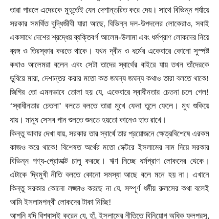
তারা পারলে এদেরকে মুহূর্তেই যেন দেশান্তরিত করে দেয়। সাথে বিভিন্ন পর্যায়ে
সরকার সমর্থিত বুদ্ধিজীবী যারা আছে
,
বিভিন্ন দল-উপদলের লোকেরাও
,
সবাই
একসাথে দেশের শ্রদ্ধেয় ব্যক্তিবর্গ আলেম-উলামা এবং ধর্মপ্রাণ লোকদের নিয়ে
ব্যঙ্গ ও তিরস্কার করতে থাকে। যখন দ্বীন ও ধর্মের একেবারে কোনো সুস্পষ্ট
কথাও আলেমরা বলেন এবং সেটা তাদের স্বার্থের বাইরে যায় তখন তাঁদেরকে
ডুবিয়ে মারা
,
দেশান্তর করার মতো কত জঘন্য জঘন্য কথাও তারা বলতে থাকে!
জিগির তো এমনভাবে তোলা হয় যে
,
একেবারে স্বাধীনতার চেতনা চলে গেল!
‘স্বাধীনতার চেতনা’ বলতে বলতে তারা মুখে ফেনা তুলে ফেলে। মুখ শুকিয়ে
।
যায়। মানুষ সেসব গান শুনতে শুনতে হয়তো কানেও হাত রাখে
কিন্তু আবার দেখা যায়
,
সরকার তার স্বার্থে তার প্রয়োজনে ক্ষেত্রবিশেষে এরকম
কাজও করে থাকে! বিশেষত অর্থের মতো সেক্টরে ইসলামের নাম দিয়ে সরকার
বিভিন্ন পণ্য-প্রোডাক্ট চালু করছে। ঋণ নিচ্ছে ধর্মপ্রাণ লোকদের থেকে।
এটাকে দ্বিমুখী নীতি বলতে কোনো সমস্যা আছে বলে মনে হয় না। এখানে
কিন্তু সরকার কোনো লজ্জাও করছে না যে
,
সম্পূর্ণ ধর্মীয় রুলসের কথা বলেই
আমি ইসলামপন্থী লোকদের টাকা নিচ্ছি!
আপনি যদি বিশ্বাসই করেন যে
,
হাঁ
,
ইসলামের নীতিতে বিনিয়োগ অধিক ফলপ্রসূ
,