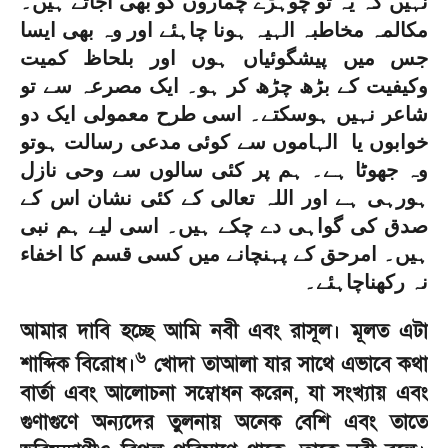
نہیں کہ یہ تو چوہڑے چماروں کو بھی آجاتے ہیں۔
مکالمہ مخاطبہ الہیہ ہونا چاہئے اور وہ بھی ایسا
جس میں پیشگوئیاں ہوں اور بلحاظ کمیت
وکیفیت کے بڑھ چڑھ کر ہو۔ ایک مصرعہ سے تو
شاعر نہیں ہوسکتے۔ اسی طرح معمولی ایک دو
خوابوں یا الہاموں سے کوئی مدعی رسالت ہوتو
وہ جھوٹا ہے۔ ہم پر کئی سالوں سے وحی نازل
ہورہی ہے اور اللہ تعالی کے کئی نشان اس کے
صدق کی گواہی دے چکے ہیں۔ اسی لیے ہم نبی
ہیں۔ امرحق کے پہنچانے میں کسی قسم کا اخفا‏‏ء
نہ رکھناچاہئے۔
আমার দাবি হচ্ছে আমি নবী এবং রাসূল। মূলত এটা
৬
শাব্দিক বিরোধ।
খোদা তাআলা যার সাথে এভাবে কথা
বার্তা এবং আলোচনা সম্বোধন করেন
,
যা সংখ্যায় এবং
গুণাগুণে অন্যদের তুলনায় অনেক বেশি এবং তাতে