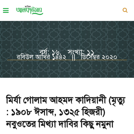
বর্ষ: ১৬, সংখ্যা: ১১
রবিউল আখির ১৪৪২ || ডিসেম্বর ২০২০
মির্যা গোলাম আহমদ কাদিয়ানী (মৃত্যু
: ১৯০৮ ঈসাব্দ, ১৩২৫ হিজরী)
নবুওতের মিথ্যা দাবির কিছু নমুনা