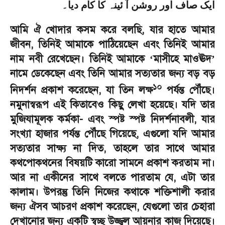
ایک صاف اور روشن آ ئینہ کا کام دیا۔
আমি ঐ খোদার কসম করে বলছি
,
যার হাতে আমার
জীবন
,
তিনিই আমাকে পাঠিয়েছেন এবং তিনিই আমার
নাম নবী রেখেছেন। তিনিই আমাকে
মাসীহে মাওঊদ
‘
’
নামে ডেকেছেন এবং তিনি আমার সত্যতার জন্য বড় বড়
১০
নিদর্শন প্রকাশ করেছেন
,
যা তিন লক্ষ
পর্যন্ত পৌঁছে।
নমুনাস্বরূপ এই কিতাবেও কিছু লেখা হয়েছে। যদি তার
মুজিযামূলক কর্মকা- এবং স্পষ্ট স্পষ্ট নিদর্শনাবলী
,
যার
সংখ্যা হাজার পর্যন্ত পৌঁছে গিয়েছে
,
এগুলো যদি আমার
সত্যতার সাক্ষ্য না দিত
,
তাহলে তার সাথে আমার
কথপোকথনের বিষয়টি কারো সামনে প্রকাশ করতাম না।
আর না একীনের
সাথে বলতে পারতাম যে
,
এটা তার
কালাম। উপরন্তু তিনি নিজের কথাকে শক্তিশালী করার
জন্য ঐসব আচরণ প্রকাশ করেছেন
,
যেগুলো তার চেহারা
দেখানোর জন্য একটি স্বচ্ছ উজ্জ্বল আয়নার কাজ দিয়েছে।