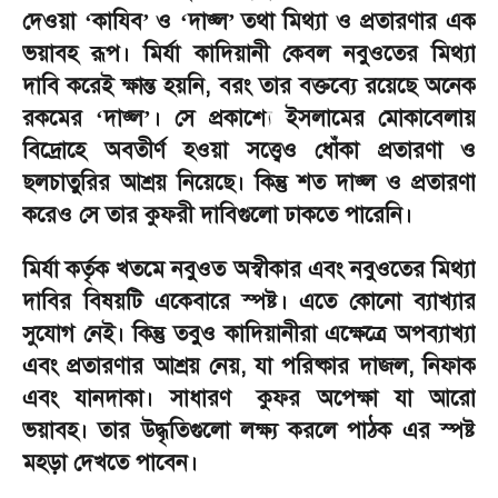
দেওয়া
কাযিব
ও
দাজ্ল
তথা মিথ্যা ও প্রতারণার এক
‘
’
‘
’
ভয়াবহ রূপ। মির্যা কাদিয়ানী কেবল নবুওতের মিথ্যা
দাবি করেই ক্ষান্ত হয়নি
,
বরং তার বক্তব্যে রয়েছে অনেক
রকমের
দাজ্ল
।
সে প্রকাশ্যে ইসলামের মোকাবেলায়
‘
’
বিদ্রোহে অবতীর্ণ হওয়া সত্ত্বেও ধোঁকা প্রতারণা ও
ছলচাতুরির আশ্রয় নিয়েছে। কিন্তু শত দাজ্ল ও প্রতারণা
করেও সে তার কুফরী দাবিগুলো ঢাকতে পারেনি।
মির্যা কর্তৃক খতমে নবুওত অস্বীকার এবং নবুওতের মিথ্যা
দাবির বিষয়টি একেবারে স্পষ্ট। এতে কোনো ব্যাখ্যার
সুযোগ নেই। কিন্তু তবুও কাদিয়ানীরা এক্ষেত্রে অপব্যাখ্যা
এবং প্রতারণার আশ্রয় নেয়
,
যা পরিষ্কার দাজল
,
নিফাক
এবং যানদাকা। সাধারণ
কুফর অপেক্ষা যা আরো
ভয়াবহ। তার উদ্ধৃতিগুলো লক্ষ্য করলে পাঠক এর স্পষ্ট
মহড়া দেখতে পাবেন।