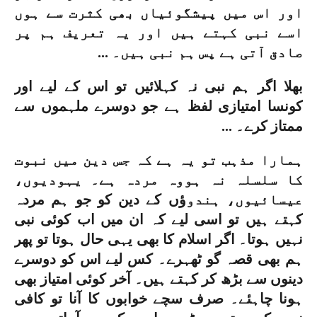
اور اس میں پیشگو‏‏‏ئیاں بھی کثرت سے ہوں
اسے نبی کہتے ہیں اور یہ تعریف ہم پر
...
صادق آتی ہے پس ہم نبی ہیں۔
بھلا اگر ہم نبی نہ کہلا‏‏‏‏ئیں تو اس کے لیے اور
کونسا امتیازی لفظ ہے جو دوسرے ملہموں سے
...
ممتاز کرے۔
ہمارا مذہب تو یہ ہے کہ جس دین میں نبوت
کا سلسلہ نہ ہووہ مردہ ہے۔ یہودیوں،
عیسائیوں، ہندو
ؤں کے دین کو جو ہم مردہ
کہتے ہیں تو اسی لیے کہ ان میں اب کو
ئی نبی
نہیں ہوتا۔ اگر اسلام کا بھی یہی حال ہوتا تو پھر
ہم بھی قصہ گو ٹھہرے۔ کس لیے اس کو دوسرے
دینوں سے بڑھ کر کہتے ہیں۔ آخر کوئی امتیاز بھی
ہونا چاہئے۔ صرف سچے خوابوں کا آنا تو کافی