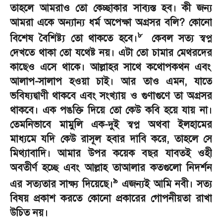
তাহলে আমরাও তো কেচ্ছাকার সাব্যস্ত হব। কী জন্য
আমরা একে অন্যান্য ধর্ম অপেক্ষা অগ্রসর বলি
?
কোনো
৮
বিশেষ বৈশিষ্ট্য তো থাকতে হবে।
কেবল সত্য স্বপ্ন
দেখতে থাকা তো যথেষ্ট নয়। এটা তো চামার মেথরদের
কাছেও এসে থাকে। আল্লাহর সাথে কথোপকথন এবং
আলাপ-সালাপ হওয়া চাই। আর তাও এমন
,
যাতে
ভবিষ্যদ্বাণী থাকবে এবং সংখ্যায় ও গুণাগুণে তা অগ্রসর
থাকবে। এক পঙক্তি দিয়ে তো কেউ কবি হয়ে যায় না।
তেমনিভাবে মামুলি এক-দুই স্বপ্ন অথবা ইলহামের
মাধ্যমে যদি কেউ রাসূল হবার দাবি করে
,
তাহলে সে
মিথ্যাবাদি। আমার উপর কয়েক বছর যাবতই ওহী
অবতীর্ণ হচ্ছে এবং আল্লাহ তাআলার কতগুলো নিদর্শন
৯
এর সত্যতার সাক্ষ্য দিয়েছে।
এজন্যই আমি নবী। সত্য
বিষয় প্রকাশ করতে কোনো প্রকারের গোপনীয়তা রাখা
উচিত নয়।