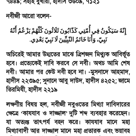
৭৪৪৯
;
সহীহ বুখারী
,
হাদীস ৩৬০৯
,
৭১২১
নবীজী আরো বলেন
-
إِنّهُ
سَيَكُونُ
فِي
أُمّتِي
كَذّابُونَ
ثَلَاثُونَ
كُلّهُمْ
يَزْعُمُ
أَنّهُ
.
نَبِيّ،
وَأَنَا
خَاتَمُ
النّبِيِّينَ
لَا
نَبِيّ
بَعْدِي
অচিরেই আমার উম্মতের মাঝে ত্রিশজন মিথ্যুক আবির্ভূত
হবে। প্রত্যেকেই দাবি করবে সে নবী। অথচ আমি শেষ
নবী। আমার পর কেউ নবী হবে না।
-
মুসনাদে আহমাদ
,
হাদীস ২২৩৯৫
;
সুনানে আবু দাউদ
,
হাদীস ৪২৫২
;
জামে
তিরমিযী
,
হাদীস ২২১৯
লক্ষণীয় বিষয় হল
,
নবীজী নবুওতের মিথ্যা দাবিদারের
ক্ষেত্রে
কাযযাব ও দাজ্জাল
দুটি শব্দ ব্যবহার করেছেন।
‘
’
যা অত্যন্ত তাৎপর্য বহন করে। কাযযাব মানে মহা
মিথ্যাবাদী আর দাজ্জাল মানে মহা প্রতারক এবং ভয়াবহ