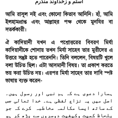
استم و زخداوند منذرم
আমি রাসূল নই এবং কোনো কিতাব আনিনি। হাঁ
,
আমি
ইলহামপ্রাপ্ত এবং আল্লাহর পক্ষ থেকে মুনযির বা
সতর্ককারী।
ঐ কাদিয়ানী যখন এ পশ্নোত্তরের বিবরণ মির্যা
কাদিয়ানীকে শোনায় তখন মির্যা সাহেব তার মুরীদের এ
উত্তরে সন্তুষ্ট হতে পারেননি। তিনি বললেন
,
বিষয়টি খুলে
বলা উচিত ছিল। এটা আসমানী বিষয়। তা প্রকাশ করতে
ভয় করা উচিত নয়। এরপর মির্যা সাহেব তার দাবি স্পষ্ট
ভাষায় ব্যক্ত করেন
-
ہمارا دعوی ہے کہ ہم نبی اور رسول ہیں۔
اصل میں یہ نزاع لفظی ہے۔ خدا تعالی جس
کے ساتھ ایسا مکالمہ مخاطبہ کرے کہ جو
بلحاظ کمیت وکیفیت دوسروں سے بڑھ کر ہو