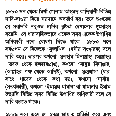
১৮৮০ সন থেকে মির্যা গোলাম আহমদ কাদিয়ানী বিভিন্ন
দাবি-দাওয়া নিয়ে ময়দানে অবতীর্ণ হয়। তবে শুরুতেই
সে সরাসরি নবুওত দাবির ধৃষ্টতা দেখানোর দুঃসাহস
করেনি। সে ধারাবাহিকভাবে একেক সময় একেক উপাধির
অধিকারী বলে ঘোষণা দিতে থাকে। ১৮৮০ সনে
সর্বপ্রথম সে নিজেকে
মুজাদ্দিদ
(
ধর্মীয় সংস্কারক) বলে
‘
’
দাবি করে। তারপর কখনো
মুলহাম মিনাল্লাহ
(
আল্লাহর
‘
’
তরফ থেকে ইলহামপ্রাপ্ত)
,
কখনো
মামুর মিনাল্লাহ
‘
’
(
আল্লাহর পক্ষ থেকে আদিষ্ট)
,
কখনো
মুহাদ্দাস
(
যার
‘
’
সাথে গায়েব থেকে কথা হয়)
,
কখনো
নাযীর
‘
’
(
সতর্ককারী)
,
কখনো
ইমামুয যামান
বা যামানার ইমাম
‘
’
ইত্যাদি বিভিন্ন সময় বিভিন্ন উপাধির অধিকারী বলে সে
দাবি করতে থাকে।
১৮৮৯ সনে এসে সে স্বতন্ত্র জামাত প্রতিষ্ঠা করে এবং