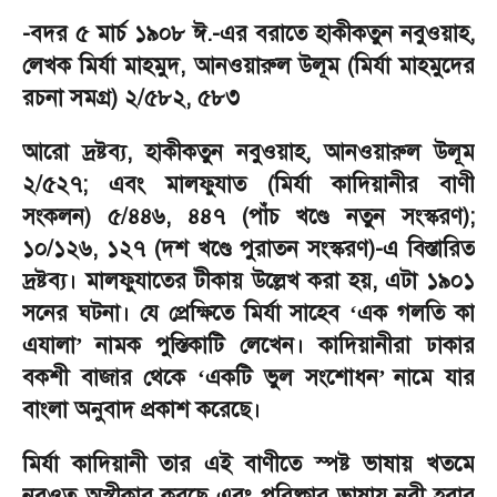
-
বদর ৫ মার্চ ১৯০৮ ঈ.-এর বরাতে হাকীকতুন নবুওয়াহ
,
লেখক মির্যা মাহমুদ
,
আনওয়ারুল উলূম (মির্যা মাহমুদের
রচনা সমগ্র) ২/৫৮২
,
৫৮৩
আরো দ্রষ্টব্য
,
হাকীকতুন নবুওয়াহ
,
আনওয়ারুল উলূম
২/৫২৭
;
এবং মালফুযাত (মির্যা কাদিয়ানীর বাণী
সংকলন) ৫/৪৪৬
,
৪৪৭ (পাঁচ খণ্ডে নতুন সংস্করণ)
;
১০/১২৬
,
১২৭ (দশ খণ্ডে পুরাতন সংস্করণ)-এ বিস্তারিত
দ্রষ্টব্য। মালফুযাতের টীকায় উল্লেখ করা হয়
,
এটা ১৯০১
সনের ঘটনা। যে প্রেক্ষিতে মির্যা সাহেব
এক গলতি কা
‘
এযালা
নামক পুস্তিকাটি লেখেন। কাদিয়ানীরা ঢাকার
’
বকশী বাজার থেকে
একটি ভুল সংশোধন
নামে যার
‘
’
বাংলা অনুবাদ প্রকাশ করেছে।
মির্যা কাদিয়ানী তার এই বাণীতে স্পষ্ট ভাষায় খতমে
নবুওত অস্বীকার করছে এবং পরিষ্কার ভাষায় নবী হবার