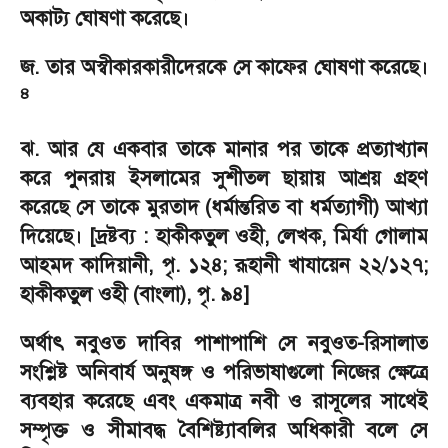
অকাট্য ঘোষণা করেছে।
জ. তার অস্বীকারকারীদেরকে সে কাফের ঘোষণা করেছে।
৪
ঝ. আর যে একবার তাকে মানার পর তাকে প্রত্যাখ্যান
করে পুনরায় ইসলামের সুশীতল ছায়ায় আশ্রয় গ্রহণ
করেছে সে তাকে মুরতাদ (ধর্মান্তরিত বা ধর্মত্যাগী) আখ্যা
দিয়েছে। [দ্রষ্টব্য : হাকীকতুল ওহী
,
লেখক
,
মির্যা গোলাম
আহমদ কাদিয়ানী
,
পৃ. ১২৪
;
রূহানী খাযায়েন ২২/১২৭
;
হাকীকতুল ওহী (বাংলা)
,
পৃ. ৯৪]
অর্থাৎ নবুওত দাবির পাশাপাশি সে নবুওত-রিসালাত
সংশ্লিষ্ট অনিবার্য অনুষঙ্গ ও পরিভাষাগুলো নিজের ক্ষেত্রে
ব্যবহার করেছে এবং একমাত্র নবী ও রাসূলের সাথেই
সম্পৃক্ত ও সীমাবদ্ধ বৈশিষ্ট্যাবলির অধিকারী বলে সে