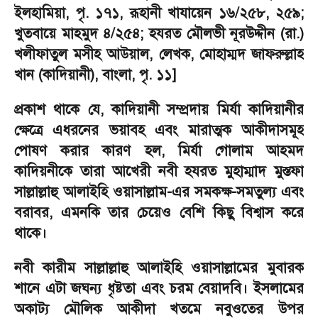
ইলহামিয়া
,
পৃ. ১৭১
,
রূহানী খাযায়েন ১৬/২৫৮
,
২৫৯
;
খুতবায়ে মাহমুদ ৪/২৫৪
;
হযরত মৌলভী নূরউদ্দীন (রা.)
খলীফাতুল মসীহ আউয়াল
,
লেখক
,
মোহাম্মদ জাফরুল্লাহ
খান (কাদিয়ানী)
,
বাংলা
,
পৃ. ১১]
প্রকাশ থাকে যে
,
কাদিয়ানী সম্প্রদায় মির্যা কাদিয়ানীর
ক্ষেত্রে এধরনের ভয়াবহ এবং মারাত্মক আকীদাসমূহ
পোষণ করার কারণ হল
,
মির্যা গোলাম আহমদ
কাদিয়নীকে তারা আখেরী নবী হযরত মুহাম্মাদ মুস্তফা
সাল্লাল্লাহু আলাইহি ওয়াসাল্লাম-এর সমকক্ষ-সমতুল্য এবং
বরাবর
,
এমনকি তার চেয়েও বেশি কিছু বিশ্বাস করে
থাকে।
নবী কারীম সাল্লাল্লাহু আলাইহি ওয়াসাল্লামের মুবারক
শানে এটা জঘন্য ধৃষ্টতা এবং চরম বেয়াদবি। ইসলামের
অকাট্য মৌলিক আকীদা খতমে নবুওতের উপর