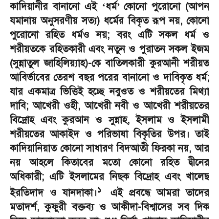
কাদিয়ানীর বানানো এই
ধর্ম
কোনো পুরোনো (আপন
‘
’
যমানায় অনুসরণীয় সত্য) ধর্মের বিকৃত রূপ নয়
,
কোনো
পুরোনো রহিত ধর্মও নয়
;
বরং এটি সকল ধর্ম ও
শরীয়তকে রহিতকারী এবং নতুন ও পুরাতন সকল ইজম
(সুন্নাতুল জাহিলিয়্যাহ)-কে বাতিলকারী কুরআনী শরীয়ত
আবির্ভাবের তেরশ বছর পরের বানানো ও দাবিকৃত ধর্ম
;
যার একমাত্র ভিত্তিই হচ্ছে নবুওত ও শরীয়তের মিথ্যা
দাবি
;
আখেরী ওহী
,
আখেরী নবী ও আখেরী শরীয়তের
বিদ্রোহ এবং কুরআন ও সুন্নাহ
,
ইসলাম ও ইসলামী
শরীয়তের আকাইদ ও পরিভাষা বিকৃতির উপর। তাই
কাদিয়ানিয়াত কোনো সাধারণ বিদআতী ফিরকা নয়
,
আর
নয় আহলে কিতাবের মতো কোনো রহিত দ্বীনের
অধিকারী
;
এটি ইসলামের নিছক বিদ্রোহ এবং খালেছ
১
ইরতিদাদ ও যানদাকা।
এই প্রবন্ধে আমরা তাদের
মতাদর্শ
,
কুফুরী বক্তব্য ও আকীদা-বিশ্বাসের সব দিক