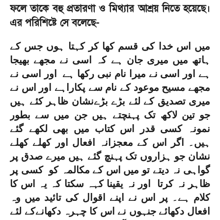
ফলে তাকে বহু প্রতারণা ও মিথ্যার আশ্রয় নিতে হয়েছে।
এর পরিশিষ্টে সে বলেছে
-
میں اس خدا کی قسم کھا کر کہتا ہوں جس کے
ہاتھ میں میری جان ہے کہ اسی نے مجھے بھیجا
ہے اور اسی نے میرا نام نبی رکھا ہے اور اسی نے
مجھے مسیح موعود کے نام سے پکاراہے اور اس نے
میری تصدیق کے لئے بڑے بڑےنشان ظاہر کئے ہیں
جو تین لاکھ تک پہنچتے ہیں جن میں سے بطور
نمونہ کسی قدر اس کتاب میں بھی لکھے گئے
ہیں۔ اگر اس کے معجزانہ افعال اور کھلے کھلے
نشان جو ہزاروں تک پہنچ گئے ہیں میرے صدق پر
گواہی نہ دیتے تو میں اس کے مکالمہ کو کسی پر
ظاہر نہ کرتا اور نہ یقینا کہہ سکتا کہ یہ اس کا
کلام ہے۔ پر اس نے اپنے اقوال کی تائید میں وہ
افعال دکھائے جنہوں نے اس کا چہرہ دکھانےکے لئے