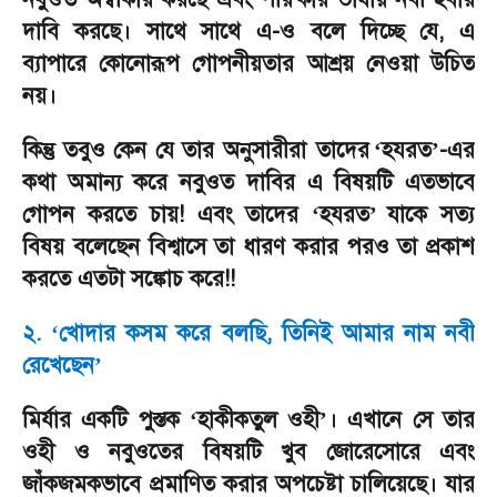
দাবি করছে। সাথে সাথে এ-ও বলে দিচ্ছে যে
,
এ
ব্যাপারে কোনোরূপ গোপনীয়তার আশ্রয় নেওয়া উচিত
নয়।
কিন্তু তবুও কেন যে তার অনুসারীরা
তাদের
হযরত
-
এর
‘
’
কথা অমান্য করে নবুওত দাবির এ বিষয়টি এতভাবে
গোপন করতে চায়! এবং তাদের
হযরত
যাকে সত্য
‘
’
বিষয় বলেছেন বিশ্বাসে তা ধারণ করার পরও তা প্রকাশ
করতে এতটা সঙ্কোচ করে!!
২.
খোদার কসম করে বলছি
,
তিনিই আমার নাম নবী
‘
রেখেছেন
’
মির্যার একটি পুস্তক
হাকীকতুল ওহী
।
এখানে সে তার
‘
’
ওহী ও নবুওতের বিষয়টি খুব জোরেসোরে এবং
জাঁকজমকভাবে
প্রমাণিত করার অপচেষ্টা চালিয়েছে। যার