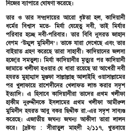
নিজের ব্যাপারে ঘোষণা করেছে।
তার ও তার সম্প্রদায়ের আরো ধৃষ্টতা হল
,
কাদিয়ানী
ধর্মের বিশ্বাস মতে
-
মির্যা যেহেতু নবী
,
তাই মির্যার
পরিবার হচ্ছে নবী-পরিবার। তার বিবি নুসরত জাহান
বেগম
উম্মুল মুমিনীন
।
তাকে যারা দেখেছে এবং তার
‘
’
বাইয়াত গ্রহণ করেছে তারা সাহাবী। কাদিয়ানের জলসা
হজে
¦
র সমতুল্য। মির্যা কাদিয়ানীর মৃত্যুর পর কাদিয়ানী
জামাতে খলীফা হওয়ার যে ধারা রয়েছে তা আখেরী নবী
হযরত মুহাম্মাদ মুস্তফা সাল্লাল্লাহু আলাইহি ওয়াসাল্লামের
পর খুলাফায়ে রাশেদীনের খেলাফত লাভ করার সদৃশ
ইত্যাদি। এ হিসাবে কাদিয়ানীরা তাদের প্রথম খলীফা
হাকীম নুরুদ্দীনকে ইসলামের প্রথম খলীফা আমীরুল
মুমিনীন হযরত আবু বকর ছিদ্দীক রা.-এর সদৃশ সাব্যস্ত
করেছে। এজাতীয় জঘন্য জঘন্য আকীদা তারা লালন
করে। [দ্রষ্টব্য : সীরাতুল মাহদী ২/১১৭
,
খুতবায়ে