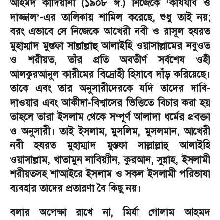
আহমদ কাদিয়ানী (১৯০৮ ঈ.) নিজেকে
কাযযাব ও
‘
দাজ্জাল
-
এর তালিকায় শামিল করেছে
,
শুধু তাই নয়
;
’
বরং এভাবে সে নিজেকে আখেরী নবী ও রাসূল হযরত
মুহাম্মাদ মুস্তফা সাল্লাল্লাহু আলাইহি ওয়াসাল্লামের নবুওত
ও শরীয়ত
,
তাঁর প্রতি অবতীর্ণ সর্বশেষ ওহী
আলকুরআনুল কারীমের বিদ্রোহী হিসাবে দাঁড় করিয়েছে।
তাকে এবং তার অনুসারীদেরকে যদি তাদের দাবি-
দাওয়ার এবং আকীদা-বিশ্বাসের ভিত্তিতে বিচার করা হয়
তাহলে তারা ইসলাম থেকে সম্পূর্ণ আলাদা ধর্মের প্রবক্তা
ও অনুসারী। তাই ইসলাম
,
মুসলিম
,
মুসলমান
,
আখেরী
নবী হযরত মুহাম্মাদ মুস্তফা সাল্লাল্লাহু আলাইহি
ওয়াসাল্লাম
,
খাতামুন নাবিয়্যীন
,
কুরআন
,
সুন্নাহ
,
ইসলামী
শরীয়তসহ শাআইরে ইসলাম ও সকল ইসলামী পরিভাষা
ব্যবহার তাদের প্রতারণা বৈ কিছু নয়।
বলার অপেক্ষা রাখে না
,
মির্যা গোলাম আহমদ