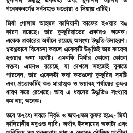
মুসলিম উম্মাহ্র ঐকমত্য এবং মুসলিম আলিম ও
গবেষকবর্গের সর্বসম্মত ফতোয়া ও সিদ্ধান্ত এটিই।
মির্যা গোলাম আহমদ কাদিয়ানী কাফের হওয়ার বহু
কারণ রয়েছে। তার কুফুরিয়াতের প্রকারও অনেক।
একেক প্রকারের অধীনে রয়েছে অসংখ্য উদ্ধৃতি-উদাহরণ।
স্বতন্ত্রভাবে বিবেচনা করলে একেকটি উদ্ধৃতিই তার কাফের
হওয়ার জন্য যথেষ্ট। এমনকি মির্যার কোনো কোনো
বক্তব্য এমনও রয়েছে
,
যা দেখলে সহজেই বুঝতে
পারবেন
,
তার একেকটা কথা কতগুলো কুফুরির সমষ্টি
এবং প্রত্যেকটিই কত মারাত্মক ও ভয়াবহ পর্যায়ের কুফর
ধারণ করে রেখেছে। আর এ ধরনের উদ্ধৃতিও সংখ্যায়
কম নয়
;
অনেক।
তবে তন্মধ্যে সবচে নিকৃষ্ট ও জঘন্যতম কুফর হচ্ছে
-
মির্যা
কাদিয়ানীর নবুওত দাবি। অর্থাৎ ইসলামের অকাট্য এবং
অবিচ্ছিন্ন সূত্র পরম্পরায় প্রাপ্ত ও অনুসৃত মৌলিক আকীদা