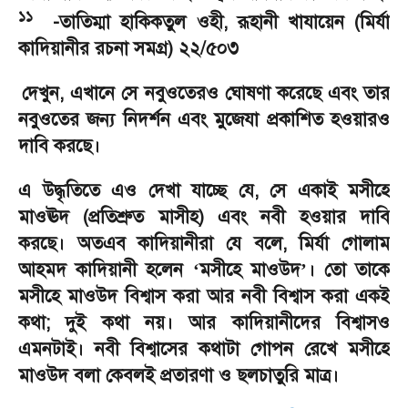
১১
-
তাতিম্মা হাকিকতুল ওহী
,
রূহানী খাযায়েন (মির্যা
কাদিয়ানীর রচনা সমগ্র) ২২/৫০৩
দেখুন
,
এখানে সে নবুওতেরও ঘোষণা করেছে এবং তার
নবুওতের জন্য নিদর্শন এবং মুজেযা প্রকাশিত হওয়ারও
দাবি করছে।
এ উদ্ধৃতিতে এও দেখা যাচ্ছে যে
,
সে একাই মসীহে
মাওঊদ (প্রতিশ্রুত মাসীহ) এবং নবী হওয়ার দাবি
করছে। অতএব কাদিয়ানীরা যে বলে
,
মির্যা গোলাম
আহমদ কাদিয়ানী হলেন
মসীহে মাওউদ
।
তো তাকে
‘
’
মসীহে মাওউদ বিশ্বাস করা আর নবী বিশ্বাস করা একই
কথা
;
দুই কথা নয়। আর কাদিয়ানীদের বিশ্বাসও
এমনটাই। নবী বিশ্বাসের কথাটা গোপন রেখে মসীহে
মাওউদ বলা কেবলই প্রতারণা ও ছলচাতুরি মাত্র।