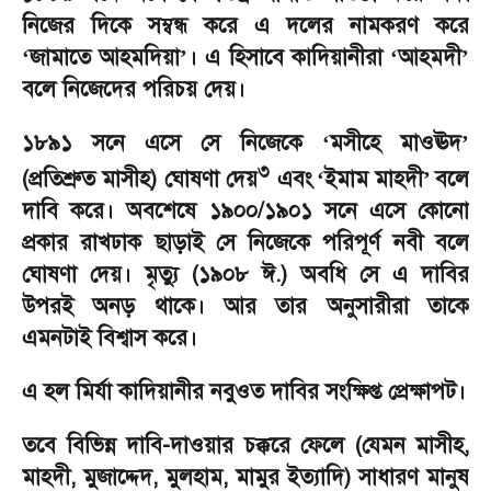
নিজের দিকে সম্বন্ধ করে এ দলের নামকরণ করে
জামাতে আহমদিয়া
।
এ হিসাবে কাদিয়ানীরা
আহমদী
‘
’
‘
’
বলে নিজেদের পরিচয় দেয়।
১৮৯১ সনে এসে সে নিজেকে
মসীহে মাওঊদ
‘
’
৩
(
প্রতিশ্রুত মাসীহ) ঘোষণা দেয়
এবং
ইমাম মাহদী
বলে
‘
’
দাবি করে। অবশেষে ১৯০০/১৯০১ সনে এসে কোনো
প্রকার রাখঢাক ছাড়াই সে নিজেকে পরিপূর্ণ নবী বলে
ঘোষণা দেয়। মৃত্যু (১৯০৮ ঈ.) অবধি সে এ দাবির
উপরই অনড় থাকে। আর তার অনুসারীরা তাকে
এমনটাই বিশ্বাস করে।
এ হল মির্যা কাদিয়ানীর নবুওত দাবির সংক্ষিপ্ত প্রেক্ষাপট।
তবে বিভিন্ন দাবি-দাওয়ার চক্করে ফেলে (যেমন মাসীহ
,
মাহদী
,
মুজাদ্দেদ
,
মুলহাম
,
মামুর ইত্যাদি) সাধারণ মানুষ