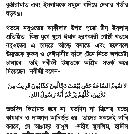
কুঠারাঘাত এবং ইসলামকে সমূলে ধসিয়ে দেবার গভীর
ষড়যন্ত্র।
খতমে নবুওতের আকীদার উপর পুরো দ্বীন ইসলাম
প্রতিষ্ঠিত। কিন্তু যুগে যুগে ঈমান হরণকারী গোষ্ঠী খতমে
নবুওতের এ চাদরে আঁচড় বসাতে এবং ছলেবলে
উম্মতকে কুফর ও বেঈমানীর ফাঁদে টেনে নিতে অপচেষ্টা
চালাবে। তাই নবীজী উম্মতকে অগ্রিম সতর্ক করে
দিয়েছেন। নবীজী বলেন
-
لاَ
تَقُومُ
السّاعَةُ
حَتّى
يُبْعَثَ
دَجّالُونَ
كَذّابُونَ
قَرِيبٌ
مِنْ
.
ثَلاَثِينَ،
كُلّهُمْ
يَزْعُمُ
أَنّهُ
رَسُولُ
اللهِ
ততদিন কিয়ামত হবে না
,
যতদিন না ত্রিশের মতো
কাযযাব ও দাজ্জাল আবির্ভূত হয়। তাদের সকলেই দাবি
করবে
,
সে আল্লাহর রাসুল।
-
সহীহ মুসলিম
,
হাদীস