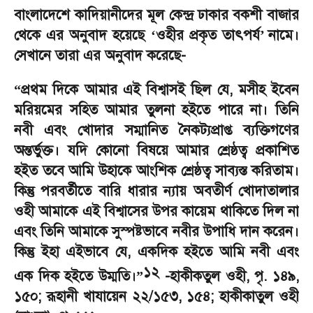
বাংলাদেশে কাদিয়ানীদের মূল কেন্দ্র ঢাকার বকশী বাজার
থেকে এর অনুবাদ হয়েছে
ওহীর প্রকৃত তাৎপর্য
নামে।
‘
’
সেখানে তারা এর অনুবাদ করেছে
-
প্রথম দিকে আমার এই বিশ্বাসই ছিল যে
,
মসীহ ইব্নে
“
মরিয়মের সহিত আমার তুলনা হইতে পারে না। তিনি
নবী এবং খোদার সম্মানিত নৈকট্যপ্রাপ্ত ব্যক্তিগণের
অন্তর্ভুক্ত। যদি কোনো বিষয়ে আমার শ্রেষ্ঠত্ব প্রকাশিত
হইত তবে আমি উহাকে আংশিক শ্রেষ্ঠত্ব সাব্যস্ত করিতাম।
কিন্তু পরবর্তীতে বারি ধারার ন্যায় অবতীর্ণ খোদাতালার
ওহী আমাকে এই বিশ্বাসের উপর কায়েম থাকিতে দিল না
এবং তিনি আমাকে সুস্পষ্টভাবে নবীর উপাধি দান করেন।
কিন্তু ইহা এইভাবে যে
,
একদিক হইতে আমি নবী এবং
১২
এক দিক হইতে উম্মতি।
-
হাকীকতুল ওহী
,
পৃ. ১৪৯
,
”
১৫০
;
রূহানী খাযায়েন ২২/১৫৩
,
১৫৪
;
হাকীকাতুল ওহী