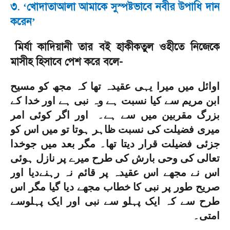
৩.
খোদাতাআলা আমাকে সুস্পষ্টভাবে নবীর উপাধি দান
‘
করেন
’
মির্যা কাদিয়ানী তার বই হাকীকতুল ওহীতে নিজেকে
মাসীহ হিসাবে পেশ করে বলে
-
اوائل میں میرا یہی عقیدہ تھا کہ مجھ کو مسیح
ابن مریم سے کیا نسبت ہے وہ نبی ہے اور خدا کے
بزرگ مقربین میں سے ہے۔ اور اگر کوئی امر
میری فضیلت کی نسبت ظاہر ہوتا تو میں اس کو
جزئی فضیلت قرار دیتا تھا۔ مگر بعد میں جوخدا
تعالی کی وحی بارش کی طرح میرے پر نازل ہوئی
اس نے مجھے اس عقیدہ پر قا‏ئم نہ رہنےدیا اور
صریح طور پر نبی کا خطاب مجھے دیا گيا مگر اس
طرح سے کہ ایک پہلو سے نبی اور ایک پہلوسے
امتی۔