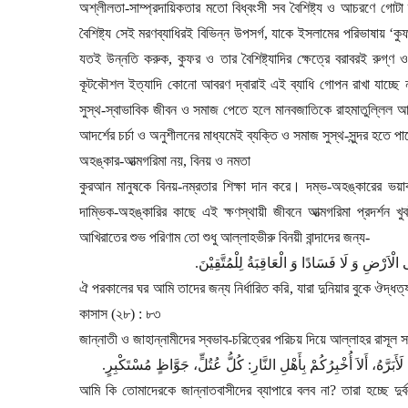
অশ্লীলতা-সাম্প্রদায়িকতার মতো বিধ্বংসী সব বৈশিষ্ট্য ও আচরণে গোটা 
বৈশিষ্ট্য সেই মরণব্যাধিরই বিভিন্ন উপসর্গ
,
যাকে ইসলামের পরিভাষায়
‘
কু
যতই উন্নতি করুক
,
কুফর ও তার বৈশিষ্ট্যাদির ক্ষেত্রে বরাবরই রুগ্ণ 
কূটকৌশল ইত্যাদি কোনো আবরণ দ্বারাই এই ব্যাধি গোপন রাখা যাচ্ছে 
সুস্থ-স্বাভাবিক জীবন ও সমাজ পেতে হলে মানবজাতিকে রাহমাতুল্লিল আ
আদর্শের চর্চা ও অনুশীলনের মাধ্যমেই ব্যক্তি ও সমাজ সুস্থ-সুন্দর হতে প
অহঙ্কার-আত্মগরিমা নয়
,
বিনয় ও নমতা
কুরআন মানুষকে বিনয়-নম্রতার শিক্ষা দান করে। দম্ভ-অহঙ্কারের ভয়াবহ
দাম্ভিক-অহঙ্কারির কাছে এই ক্ষণস্থায়ী জীবনে আত্মগরিমা প্রদর্শন 
আখিরাতের শুভ পরিণাম তো শুধু আল্লাহভীরু বিনয়ী বান্দাদের জন্য
-
.
فِی الْاَرْضِ وَ لَا فَسَادًا وَ الْعَاقِبَةُ لِلْمُتَّقِیْنَ
ঐ পরকালের ঘর আমি তাদের জন্য নির্ধারিত করি
,
যারা দুনিয়ার বুকে ঔদ্
কাসাস (২৮) : ৮৩
জান্নাতী ও জাহান্নামীদের স্বভাব-চরিত্রের পরিচয় দিয়ে আল্লাহর রাসূল 
.
رَّهُ، أَلاَ أُخْبِرُكُمْ بِأَهْلِ النَّارِ: كُلُّ عُتُلٍّ، جَوَّاظٍ مُسْتَكْبِرٍ
আমি কি তোমাদেরকে জান্নাতবাসীদের ব্যাপারে বলব না
?
তারা হচ্ছে দুর্