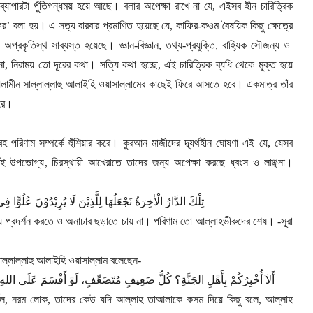
ব্যাপারটা পুঁতিগন্ধময় হয়ে আছে। বলার অপেক্ষা রাখে না যে
,
এইসব হীন চারিত্রিক
ফর
’
বলা হয়। এ সত্য বারবার প্রমাণিত হয়েছে যে
,
কাফির-কওম বৈষয়িক কিছু ক্ষেত্রে
ও অপ্রকৃতিস্থ সাব্যস্ত হয়েছে। জ্ঞান-বিজ্ঞান
,
তথ্য-প্রযুক্তি
,
বাহ্যিক সৌজন্য ও
না
,
নিরাময় তো দূরের কথা। সত্যি কথা হচ্ছে
,
এই চারিত্রিক ব্যধি থেকে মুক্ত হয়ে
লামীন সাল্লাল্লাহু আলাইহি ওয়াসাল্লামের কাছেই ফিরে আসতে হবে। একমাত্র তাঁর
ারে।
 পরিণাম সম্পর্কে হুঁশিয়ার করে। কুরআন মাজীদের দ্ব্যর্থহীন ঘোষণা এই যে
,
যেসব
খুবই উপভোগ্য
,
চিরস্থায়ী আখেরাতে তাদের জন্য অপেক্ষা করছে ধ্বংস ও লাঞ্ছনা।
تِلْكَ الدَّارُ الْاٰخِرَةُ نَجْعَلُهَا لِلَّذِیْنَ لَا یُرِیْدُوْنَ عُلُوًّا 
ধত্য প্রদর্শন করতে ও অনাচার ছড়াতে চায় না। পরিণাম তো আল্লাহভীরুদের শেষ।
-
সূরা
সাল্লাল্লাহু আলাইহি ওয়াসাল্লাম বলেছেন
-
أَلاَ أُخْبِرُكُمْ بِأَهْلِ الجَنَّةِ؟ كُلُّ ضَعِيفٍ مُتَضَعِّفٍ، لَوْ أَقْسَمَ عَلَى اللهِ لَأَبَ
বল
,
নরম লোক
,
তাদের কেউ যদি আল্লাহ তাআলাকে কসম দিয়ে কিছু বলে
,
আল্লাহ