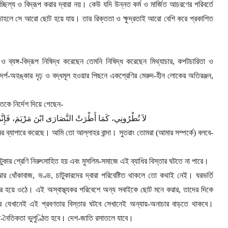
্ছিল্য ও বিদ্রূপ করার দ্বারা নয়। কেউ যদি উন্নত কর্ম ও মার্জিত আচরণের পরিবর্তে
 চায় তাহলে সে আরো ছোট হয়ে যায়। তার রিক্ততা ও ক্ষুদ্রতাই আরো বেশি করে প্রকাশিত
ও ব্যঙ্গ-বিদ্রূপ নিষিদ্ধ করেছেন তেমনি নিষিদ্ধ করেছেন মিথ্যাচার
,
কপটচারিতা ও
র্প-অহঙ্কার দৃঢ় ও বদ্ধমূল হওয়ার পিছনে একশ্রেণির মেরুদ-হীন লোকের অতিরঞ্জন
,
মতকে নির্দেশ দিয়ে গেছেন
-
لاَ تُطْرُونِي، كَمَا أَطْرَتْ النَّصَارَى ابْنَ مَرْيَمَ، فَإِنَّمَ
মের ব্যাপারে করেছে। আমি তো আল্লাহর বান্দা। সুতরাং তোমরা (আমার সম্পর্কে) বলবে
-
ুকার শ্রেণি নিরুৎসাহিত হয় এবং মুসলিম-সমাজে এই ব্যাধির বিস্তার ঘটতে না পারে।
 আর ধোঁকাবাজ
,
ভণ্ড
,
চাটুকারদের দ্বারা পরিবেষ্টিত থাকলে তো কথাই নেই। ঘরভর্তি
জার হয়ে ওঠে। এই অস্বাস্থ্যকর পরিবেশে অন্য সবাইকে ছোট মনে করার
,
তাদের দিকে
 যেখানেই এই প্রবণতার বিস্তার ঘটবে সেখানেই অন্যায়-অনাচার বাড়তে থাকবে।
-নৈতিকতা ভুলুণ্ঠিত হবে। দেশ-জাতি রসাতলে যাবে।