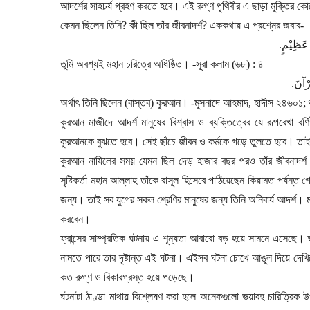
আদর্শের সাহচর্য গ্রহণ করতে হবে। এই রুগ্ণ পৃথিবীর এ ছাড়া মুক্তির
কেমন ছিলেন তিনি
?
কী ছিল তাঁর জীবনাদর্শ
?
এককথায় এ প্রশ্নের জবাব
-
.
 عَظِیْمٍ
তুমি অবশ্যই মহান চরিত্রে অধিষ্ঠিত।
-
সূরা কলাম (৬৮) : ৪
.
رْآنَ
অর্থাৎ তিনি ছিলেন (বাস্তব) কুরআন।
-
মুসনাদে আহমাদ
,
হাদীস ২৪৬০১
;
কুরআন মাজীদে আদর্শ মানুষের বিশ্বাস ও ব্যক্তিত্বের যে রূপরেখা বর্
কুরআনকে বুঝতে হবে। সেই ছাঁচে জীবন ও কর্মকে গড়ে তুলতে হবে। তাই তি
কুরআন নাযিলের সময় যেমন ছিল দেড় হাজার বছর পরও তাঁর জীবনাদর্শ
সৃষ্টিকর্তা মহান আল্লাহ তাঁকে রাসূল হিসেবে পাঠিয়েছেন কিয়ামত পর্যন্
জন্য। তাই সব যুগের সকল শ্রেণির মানুষের জন্য তিনি অনিবার্য আদর্শ। 
করবেন।
ফ্রান্সের সাম্প্রতিক ঘটনায় এ শূন্যতা আবারো বড় হয়ে সামনে এসেছে। জ্ঞ
নামতে পারে তার দৃষ্টান্ত এই ঘটনা। এইসব ঘটনা চোখে আঙুল দিয়ে দেখিয়
কত রুগ্ণ ও বিকারগ্রস্ত হয়ে পড়েছে।
ঘটনাটা ঠাণ্ডা মাথায় বিশ্লেষণ করা হলে অনেকগুলো ভয়াবহ চারিত্রিক উ