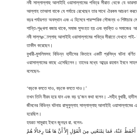
নবী সাল্লাল্লাহু আলাইহি ওয়াসাল্লামের পবিত্র সীরাত থেকে যে ভারসাম্
আল্লাহ তাআলা যাকে যে পর্যায়ে রেখেছেন তার সাথে ঐরকম আচরণ করত
বড়র পর্যায়গত অবস্থান এবং এ হিসেবে পারস্পরিক সৌজন্য ও শিষ্টাচার মেন
শান্তি-শৃঙ্খলা বজায় থাকে
,
সমাজ সুসংহত হয় এবং ব্যক্তি ও সমাজের
আভি
নবী সাল্ল
ø
াল্লাহু আলাইহি ওয়াসাল্লামের পবিত্র সীরাতে দেখতে পাই
-
তাকীদ করেছেন।
বুখারী-মুসলিমসহ বিভিন্ন হাদীসের কিতাবে একটি প্রসিদ্ধ ঘটনা বর্ণি
ওয়াসাল্লামের কাছে এসেছিলেন। তাদের মধ্যে আব্দুর রহমান ইবনে সাহল 
বলেছেন
-
‘
বড়কে বলতে দাও
,
বড়কে বলতে দাও।
’
তখন তিনি নীরব হয়ে যান এবং বড় দু
’
জন কথা বলেন।
-
সহীহ বুখারী
,
হাদী
জীবনের বিভিন্ন ঘটনায় রাসূলুল্লাহ সাল্লাল্লাহু আলাইহি ওয়াসাল্লামের 
হয়েছিল।
হযরত সামুরাহ ইবনে জুনদুব রা. বলেন
-
فَظُ عَنْهُ، فَمَا يَمْنَعُنِي مِنَ الْقَوْلِ إِلاَّ أَنَّ هَا هُنَا رِجَالًا هُمْ