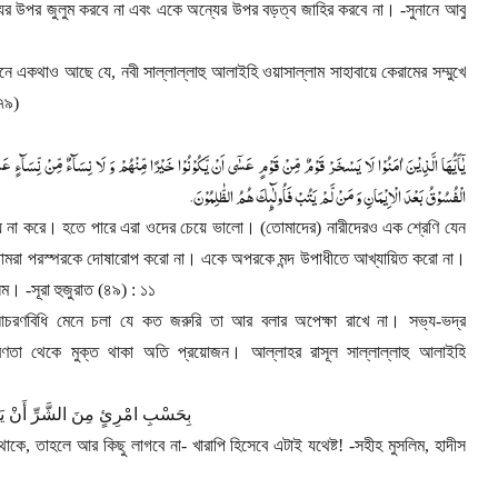
র উপর জুলুম করবে না এবং একে অন্যের উপর বড়ত্ব জাহির করবে না।
-
সুনানে আবু
খানে একথাও আছে যে
,
নবী সাল্লাল্লাহু আলাইহি ওয়াসাল্লাম সাহাবায়ে কেরামের সম্মুখে
৭৯)
یٰۤاَیُّهَا الَّذِیْنَ اٰمَنُوْا لَا یَسْخَرْ قَوْمٌ مِّنْ قَوْمٍ عَسٰۤی اَنْ یَّكُوْنُوْا خَیْرًا مِّنْهُمْ وَ لَا نِسَآءٌ مِّنْ نِّسَآءٍ عَ
.
الْفُسُوْقُ بَعْدَ الْاِیْمَانِ وَ مَنْ لَّمْ یَتُبْ فَاُولٰٓىِٕكَ هُمُ الظّٰلِمُوْنَ
িল্য না করে। হতে পারে এরা ওদের চেয়ে ভালো। (তোমাদের) নারীদেরও এক শ্রেণি যেন
তোমরা পরস্পরকে দোষারোপ করো না। একে অপরকে মন্দ উপাধীতে আখ্যায়িত করো না।
লিম।
-
সূরা হুজুরাত (৪৯) : ১১
্ত আচরণবিধি মেনে চলা যে কত জরুরি তা আর বলার অপেক্ষা রাখে না। সভ্য-ভদ্র
প্রবণতা থেকে মুক্ত থাকা অতি প্রয়োজন। আল্লাহর রাসূল সাল্লাল্লাহু আলাইহি
بِحَسْبِ امْرِئٍ مِنَ الشَّرِّ أَنْ يَحْ
 থাকে
,
তাহলে আর কিছু লাগবে না
-
খারাপি হিসেবে এটাই যথেষ্ট!
-
সহীহ মুসলিম
,
হাদীস