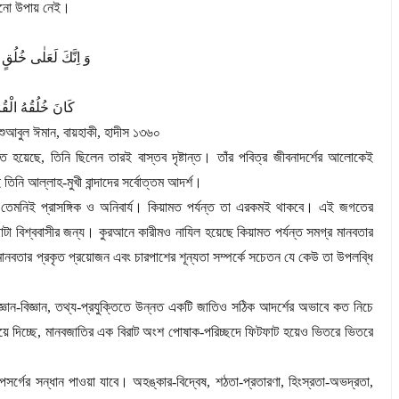
 কোনো উপায় নেই।
وَ اِنَّكَ لَعَلٰی خُلُقٍ
كَانَ خُلُقُهُ الْقُ
শুআবুল ঈমান
,
বায়হাকী
,
হাদীস ১৩৬০
ণিত হয়েছে
,
তিনি ছিলেন তারই বাস্তব দৃষ্টান্ত। তাঁর পবিত্র জীবনাদর্শের আলোকেই
নি আল্লাহ-মুখী বান্দাদের সর্বোত্তম আদর্শ।
 তেমনিই প্রাসঙ্গিক ও অনিবার্য। কিয়ামত পর্যন্ত তা এরকমই থাকবে। এই জগতের
ত গোটা বিশ্ববাসীর জন্য। কুরআনে কারীমও নাযিল হয়েছে কিয়ামত পর্যন্ত সমগ্র মানবতার
মানবতার প্রকৃত প্রয়োজন এবং চারপাশের শূন্যতা সম্পর্কে সচেতন যে কেউ তা উপলব্ধি
ান-বিজ্ঞান
,
তথ্য-প্রযুক্তিতে উন্নত একটি জাতিও সঠিক আদর্শের অভাবে কত নিচে
ে দিচ্ছে
,
মানবজাতির এক বিরাট অংশ পোষাক-পরিচ্ছদে ফিটফাট হয়েও ভিতরে ভিতরে
পসর্গের সন্ধান পাওয়া যাবে। অহঙ্কার-বিদ্বেষ
,
শঠতা-প্রতারণা
,
হিংস্রতা-অভদ্রতা
,