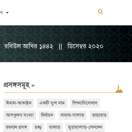
োগ
রবিউল আখির ১৪৪২ || ডিসেম্বর ২০২০
»
প্রসঙ্গসমূহ
ঈমান-আকাইদ
একটি ভুল নাম
শিক্ষা/সিলেবাস
আলকুদস সংখ্যা
নির্বাচন
নামায-সালাত
তাহারাত
রমযান প্রসঙ্গ
হজ্জ্ব
যাকাত
মুয়ামালাত-লেনদেন