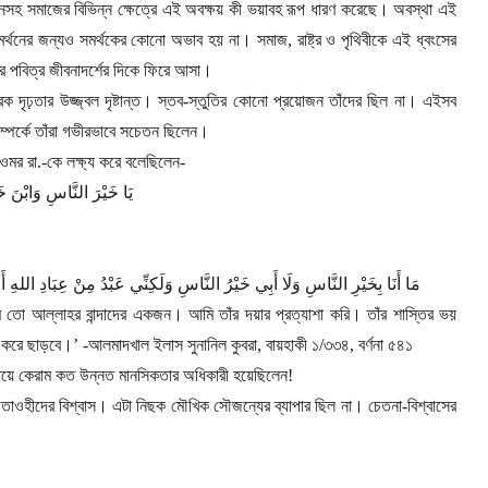
শাসনসহ সমাজের বিভিন্ন ক্ষেত্রে এই অবক্ষয় কী ভয়াবহ রূপ ধারণ করেছে। অবস্থা এই
মর্থনের জন্যও সমর্থকের কোনো অভাব হয় না। সমাজ
,
রাষ্ট্র ও পৃথিবীকে এই ধ্বংসের
ের পবিত্র জীবনাদর্শের দিকে ফিরে আসা।
্রিক দৃঢ়তার উজ্জ্বল দৃষ্টান্ত। স্তব-স্তুতির কোনো প্রয়োজন তাঁদের ছিল না। এইসব
্পর্কে তাঁরা গভীরভাবে সচেতন ছিলেন।
 ওমর রা.-কে লক্ষ্য করে বলেছিলেন
-
يَا خَيْرَ النَّاسِ وَابْنَ خ
مَا أَنَا بِخَيْرِ النَّاسِ وَلَا أَبِي خَيْرُ النَّاسِ وَلَكِنِّي عَبْدُ مِنْ عِبَادِ اللهِ أَ
ি তো আল্লাহর বান্দাদের একজন। আমি তাঁর দয়ার প্রত্যাশা করি। তাঁর শাস্তির ভয়
 করে ছাড়বে।
’
-
আলমাদখাল ইলাস সুনানিল কুবরা
,
বায়হাকী ১/৩৩৪
,
বর্ণনা ৫৪১
হাবায়ে কেরাম কত উন্নত মানসিকতার অধিকারী হয়েছিলেন!
ন ও তাওহীদের বিশ্বাস। এটা নিছক মৌখিক সৌজন্যের ব্যাপার ছিল না। চেতনা-বিশ্বাসের