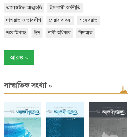
তাসাওউফ-আত্মশুদ্ধি
ইসলামী অর্থনীতি
দাওয়াত ও তাবলীগ
শেয়ার ব্যবসা
শবে বরাত
শবে মিরাজ
ঈদ
নারী অধিকার
বিদআত
»
আরও
»
সাম্প্রতিক সংখ্যা