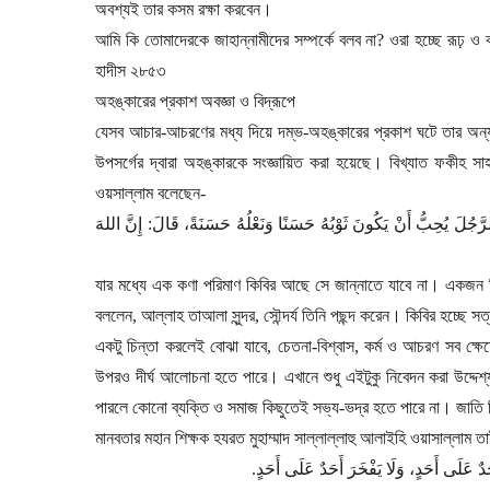
অবশ্যই তার কসম রক্ষা করবেন।
আমি কি তোমাদেরকে জাহান্নামীদের সম্পর্কে বলব না
?
ওরা হচ্ছে রূঢ় ও ক
হাদীস ২৮৫৩
অহঙ্কারের প্রকাশ অবজ্ঞা ও বিদ্রূপে
যেসব আচার-আচরণের মধ্য দিয়ে দম্ভ-অহঙ্কারের প্রকাশ ঘটে তার অন্
উপসর্গের দ্বারা অহঙ্কারকে সংজ্ঞায়িত করা হয়েছে। বিখ্যাত ফকীহ সা
ওয়সাল্লাম বলেছেন
-
رَّجُلَ يُحِبُّ أَنْ يَكُونَ ثَوْبُهُ حَسَنًا وَنَعْلُهُ حَسَنَةً، قَالَ: إِنَّ اللهَ
যার মধ্যে এক কণা পরিমাণ কিবির আছে সে জান্নাতে যাবে না। একজন 
বললেন
,
আল্লাহ তাআলা সুন্দর
,
সৌন্দর্য তিনি পছন্দ করেন। কিবির হচ্ছে 
একটু চিন্তা করলেই বোঝা যাবে
,
চেতনা-বিশ্বাস
,
কর্ম ও আচরণ সব ক্ষে
উপরও দীর্ঘ আলোচনা হতে পারে। এখানে শুধু এইটুকু নিবেদন করা উদ্দেশ্
পারলে কোনো ব্যক্তি ও সমাজ কিছুতেই সভ্য-ভদ্র হতে পারে না। জাতি
মানবতার মহান শিক্ষক হযরত মুহাম্মাদ সাল্লাল্লাহু আলাইহি ওয়াসাল্লাম তা
.
َدٌ عَلَى أَحَدٍ، وَلَا يَفْخَرَ أَحَدٌ عَلَى أَحَدٍ