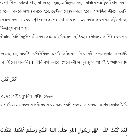
যপূর্ণ শিক্ষা আমরা পাই তা হচ্ছে
,
তুচ্ছ-তাচ্ছিল্য নয়
,
তোষামোদ-চাটুকারিতাও নয়।
ে হবে। বড়কে সম্মান করতে হবে
,
ছোটকে স্নেহ করতে হবে। সামাজিক জীবনে ছোট-
ে চলা কত যে গুরুত্বপূর্ণ তা বলে শেষ করা যাবে না। এর দ্বারা ভারসাম্য অটুট থাকে
,
জাত্য রক্ষা পায়।
কীভাবে তিনি দৈনন্দিন জীবনের ছোট-ছোট বিষয়েও ছোট-বড়র সৌজন্য ও শিষ্টাচার রক্ষার
ত হয়েছে যে
,
একটি প্রতিনিধিদল একটি অভিযোগ নিয়ে নবী সাল্লাল্লাহু আলাইহি
রা. ছিলেন সর্বকনিষ্ঠ। তিনি কথা বলতে গেলে নবী সাল্লাল্লাহু আলাইহি ওয়াসাল্লাম
.
كَبِّرْ كَبِّرْ
স ৩১৭৩
;
সহীহ মুসলিম
,
হাদীস ১৬৬৯
এই তরবিয়াতের দরুন সাহাবীদের মধ্যে বড়র প্রতি শ্রদ্ধা ও ভদ্রতা রক্ষার মেযাজ তৈরি
لَقَدْ كُنْتُ عَلَى عَهْدِ رَسُولِ اللهِ صَلَّى اللهُ عَلَيْهِ وَسَلَّمَ غُلَامًا، فَكُنْتُ أَحْ