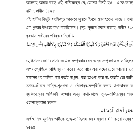
আল্লাহ আমার কাছে ওহী পাঠিয়েছেন যে
,
তোমরা বিনয়ী হও। একে-অন্যে
দাউদ
,
হাদীস ৪৮৯৫
এই হাদীস কিছুটা সংক্ষিপ্ত আকারে সুনানে ইবনে মাজাহতেও আছে। ও
এক খুৎবায় উপরের কথা বলেছিলেন। (দ্র. সুনানে ইবনে মাজাহ
,
হাদীস ৪১
কুরআন মজীদের পরিষ্কার নির্দেশ
-
سٰۤی اَنْ یَّكُنَّ خَیْرًا مِّنْهُنَّ وَ لَا تَلْمِزُوْۤا اَنْفُسَكُمْ وَ لَا تَنَابَزُوْا بِالْاَلْقَابِ بِئْسَ الِاسْمُ
হে ঈমানদারেরা! তোমাদের এক সম্প্রদায় যেন অন্য সম্প্রদায়কে তাচ্ছ
অপর শ্রেণিকে তাচ্ছিল্য না করে। হতে পারে এরা ওদের চেয়ে ভালো। 
ঈমানের পর ফাসিক-নাম কতই না মন্দ! যারা তাওবা করে না
,
তারাই তো জা
সমাজ-জীবনে শান্তি-শৃঙ্খলা ও সৌহার্দ্য-সম্প্রীতি রক্ষায় উপরোক
ব্যক্তিত্বের অধিকারী হওয়ার জন্য কথা-কাজে তুচ্ছ-তাচ্ছিল্যের 
ওয়াসাল্লামের ইরশাদ
-
.
قِرَ أَخَاهُ الْمُسْلِمَ
অর্থাৎ নিজ মুসলিম ভাইকে তুচ্ছ-তাচ্ছিল্য করার স্বভাব যদি কারো মধ্যে
২৫৬৪