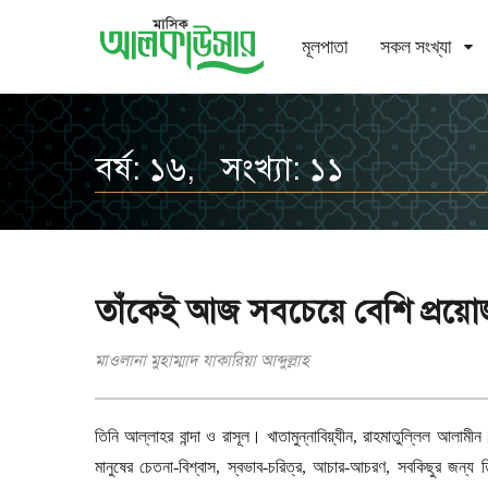
মূলপাতা
সকল সংখ্যা
বর্ষ: ১৬, সংখ্যা: ১১
তাঁকেই আজ সবচেয়ে বেশি প্রয়
মাওলানা মুহাম্মাদ যাকারিয়া আব্দুল্লাহ
তিনি আল্লাহর বান্দা ও রাসূল। খাতামুন্নাবিয়্যীন
,
রাহমাতুল্লিল আলামীন
মানুষের চেতনা-বিশ্বাস
,
স্বভাব-চরিত্র
,
আচার-আচরণ
,
সবকিছুর জন্য ত