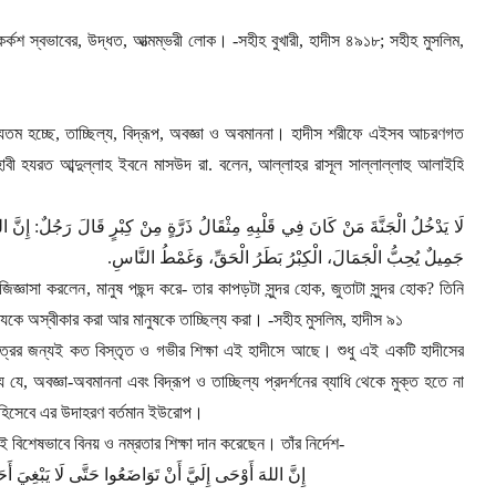
র্কশ স্বভাবের
,
উদ্ধত
,
আত্মম্ভরী লোক।
-
সহীহ বুখারী
,
হাদীস ৪৯১৮
;
সহীহ মুসলিম
,
যতম হচ্ছে
,
তাচ্ছিল্য
,
বিদ্রূপ
,
অবজ্ঞা ও অবমাননা। হাদীস শরীফে এইসব আচরণগত
হাবী হযরত আব্দুল্লাহ ইবনে মাসউদ রা. বলেন
,
আল্লাহর রাসূল সাল্লাল্লাহু আলাইহি
لَا يَدْخُلُ الْجَنَّةَ مَنْ كَانَ فِي قَلْبِهِ مِثْقَالُ ذَرَّةٍ مِنْ كِبْرٍ قَالَ رَجُلٌ: إِنَّ ال
.
جَمِيلٌ يُحِبُّ الْجَمَالَ، الْكِبْرُ بَطَرُ الْحَقِّ، وَغَمْطُ النَّاسِ
জিজ্ঞাসা করলেন
,
মানুষ পছন্দ করে
-
তার কাপড়টা সুন্দর হোক
,
জুতাটা সুন্দর হোক
?
তিনি
সত্যকে অস্বীকার করা আর মানুষকে তাচ্ছিল্য করা।
-
সহীহ মুসলিম
,
হাদীস ৯১
ত্রের জন্যই কত বিস্তৃত ও গভীর শিক্ষা এই হাদীসে আছে। শুধু এই একটি হাদীসের
য যে
,
অবজ্ঞা-অবমাননা এবং বিদ্রূপ ও তাচ্ছিল্য প্রদর্শনের ব্যাধি থেকে মুক্ত হতে না
 হিসেবে এর উদাহরণ বর্তমান ইউরোপ।
ই বিশেষভাবে বিনয় ও নম্রতার শিক্ষা দান করেছেন। তাঁর নির্দেশ
-
إِنَّ اللهَ أَوْحَى إِلَيَّ أَنْ تَوَاضَعُوا حَتَّى لَا يَبْغِيَ أَح