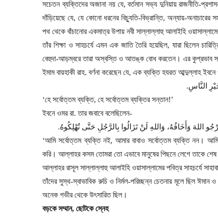
সচেতন ব্যক্তিদের অজানা নয় যে
,
বর্তমান সভ্য দুনিয়ায় রাজনীতি-প্র
দাঁড়িয়েছে যে
,
যে কোনো ধরনের বিচ্যুতি-বিভ্রান্তি
,
অন্যায়-অনাচারের স
পথ থেকে বাঁচানোর একমাত্র উপায় নবী সাল্লাল্লাহু আলাইহি ওয়াসাল্লাম
তাঁর শিক্ষা ও সাহচর্যে এমন এক জাতি তৈরি হয়েছিল
,
যারা ছিলেন চারিত
বেহুদা-আড়ম্বরে তারা অস্বস্তি ও আতঙ্ক বোধ করতেন। এর কুপ্রভাব সম
ইমাম বায়হাকী রাহ. বর্ণনা করেছেন যে
,
এক ব্যক্তি হযরত আব্দুল্লাহ ইবনে
.
َيْرِ النَّاسِ
‘
হে সর্বোত্তম ব্যক্তি
,
হে সর্বোত্তম ব্যক্তির সন্তান!
’
ইবনে ওমর রা. তার জবাবে বলেছিলেন
-
.
رْجُو اللهَ وَأَخَافُهُ، وَاللهِ لَنْ تَزَالُوا بِالرَّجُلِ حَتَّى تُهْلِكُوهُ
‘
আমি সর্বোত্তম ব্যক্তি নই
,
আমার বাবাও সর্বোত্তম ব্যক্তি নন। আম
করি। আল্লাহর কসম তোমরা তো এভাবে মানুষের পিছনে লেগে তাকে শেষ
আল্লাহর রাসূল সাল্লাল্লাহু আলাইহি ওয়াসাল্লামের পবিত্র সাহচর্যে সা
তাঁদের সুস্থ-স্বাভাবিক রুচি ও নির্মল-পরিচ্ছন্ন চেতনার মূলে ছিল ঈমা
অনেক গভীর থেকে উৎসারিত ছিল।
বড়কে সম্মান
,
ছোটকে স্নেহ