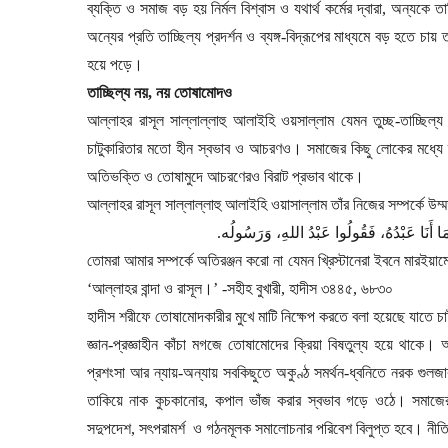
ব্যক্তি ও সমাজ বড় হয় নির্মল বিশ্বাস ও যথার্থ কর্মের দ্বারা
,
অন্যকে তাচ
অন্যের প্রতি তাচ্ছিল্য প্রদর্শন ও ব্যঙ্গ-বিদ্রূপের মাধ্যমে বড় হতে
হয়ে পড়ে।
তাচ্ছিল্য নয়
,
নয় তোষামোদও
আল্লাহর রাসূল সাল্লাল্লাহু আলাইহি ওয়সাল্লাম যেমন তুচ্ছ-তাচ্ছিল্য 
চাটুকারিতার মতো হীন স্বভাব ও আচরণও। সমাজের কিছু লোকের মধ্যে দ
অতিভক্তি ও তোষামুদে আচরণেরও বিরাট প্রভাব থাকে।
আল্লাহর রাসূল সাল্লাল্লাহু আলাইহি ওয়াসাল্লাম তাঁর নিজের সম্পর্কে উম্
.
ا أَنَا عَبْدُهُ، فَقُولُوا عَبْدُ اللهِ، وَرَسُولُه
তোমরা আমার সম্পর্কে অতিরঞ্জন করো না যেমন খ্রিস্টানেরা ইবনে মারইয়া
‘
আল্লাহর বান্দা ও রাসূল।
’
-
সহীহ বুখারী
,
হাদীস ৩৪৪৫
,
৬৮৩০
হাদীস শরীফে তোষামোদকারীর মুখে মাটি নিক্ষেপ করতে বলা হয়েছে যাতে চাট
জ্ঞান-প্রজ্ঞাহীন কাঁচা মগজে তোষামোদের ক্রিয়া বিষতুল্য হয়ে থাকে।
প্রশংসা আর ন্যায়-অন্যায় সবকিছুতে অকুণ্ঠ সমর্থন-ধ্বনিতে নরক গুল
তাকিয়ে নাক কুচকানোর
,
কপাল ভাঁজ করার স্বভাব গড়ে ওঠে। সমাজের
সদুপদেশ
,
সৎপরামর্শ
ও গঠনমূলক সমালোচনার পরিবেশ বিলুপ্ত হবে। নীতি