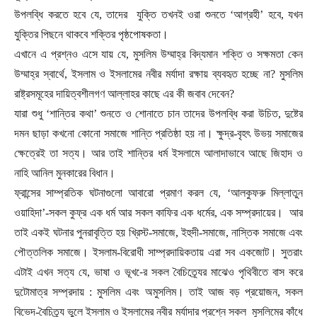
উপলব্ধি করতে হবে যে
,
তাদের
যুক্তি তখনই ওরা শুনতে ‘আগ্রহী’ হবে
,
যখন
যুক্তির পিছনে থাকবে শক্তির পৃষ্ঠপোষকতা।
এখানে এ প্রশ্নও এসে যায় যে
,
মুসলিম উম্মাহ্র বিদ্যমান শক্তি ও সক্ষমতা কেন
উম্মাহ্র স্বার্থে
,
ইসলাম ও ইসলামের নবীর মর্যাদা রক্ষায় ব্যবহৃত হচ্ছে না
?
মুসলিম
রাষ্ট্রসমূহের দায়িত্বশীলগণ আল্লাহর কাছে এর কী জবাব দেবেন
?
যারা শুধু
‘শান্তির কথা’ শুনতে ও শোনাতে চান তাদের উপলব্ধি করা উচিত
,
দুষ্টের
দমন ছাড়া কখনো কোনো সমাজে শান্তি প্রতিষ্ঠা হয় না। ক্ষুদ্র-বৃহৎ উভয় সমাজের
ক্ষেত্রেই তা সত্য। আর তাই শান্তির ধর্ম ইসলামে আলাদাভাবে আছে জিহাদ ও
নাহি আনিল মুনকারের বিধান।
ফ্রান্সের সাম্প্রতিক ঘটনাগুলো আবারো প্রমাণ করল যে
, ‘
আলকুফরু মিল্লাতুন
ওয়াহিদা
’-সকল কুফ্র এক ধর্ম আর সকল কাফির এক ধর্মের
,
এক সম্প্রদায়ের।
আর
তাই একই ঘটনার পুনরাবৃত্তি হয় খ্রিস্ট-সমাজে
,
ইহুদী-সমাজে
,
নাস্তিক সমাজে এবং
পৌত্তলিক সমাজে। ইসলাম-বিরোধী সাম্প্রদায়িকতায় এরা সব একজোট। সুতরাং
এটাই এখন সত্য যে
,
ভাষা ও ভূখ-ের সকল বৈচিত্র্যের মাঝেও পৃথিবীতে বাস করে
দুটোমাত্র সম্প্রদায় : মুসলিম এবং অমুসলিম। তাই আজ বড় প্রয়োজন
,
সকল
বিভেদ-বৈচিত্র্য ভুলে ইসলাম ও ইসলামের নবীর মর্যাদার প্রশ্নে সকল
মুসলিমের কাঁধে