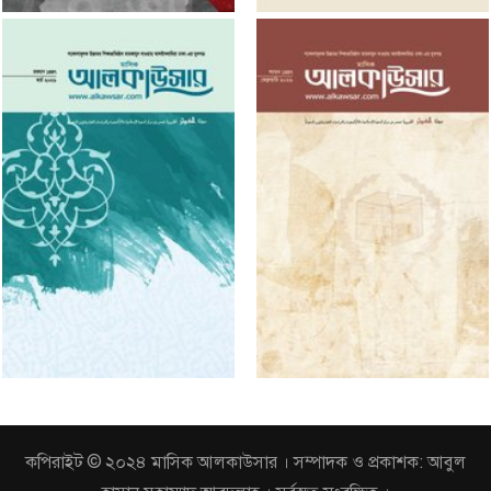
কপিরাইট © ২০২৪ মাসিক আলকাউসার । সম্পাদক ও প্রকাশক: আবুল