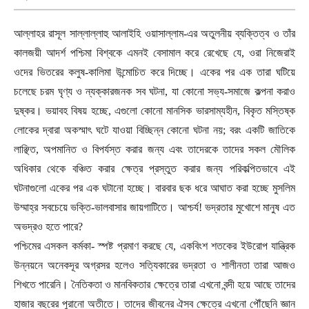
আল্লাহর রাসূল সাল্লাল্লাহু আলাইহি ওয়াসাল্লাম-এর অতুলনীয় ব্যক্তিত্ব ও তাঁর
কালজয়ী আদর্শ পশ্চিমা বিশ্বকে এমনই বেসামাল করে রেখেছে যে
,
ওরা নিজেরাই
ওদের ভিতরের কলুষ-কালিমা উন্মোচিত করে দিচ্ছে। একের পর এক তারা ঘটিয়ে
চলেছে চরম ঘৃণ্য ও ন্যক্কারজনক সব ঘটনা
,
যা কোনো সভ্য-সমাজে কল্পনা করাও
দুষ্কর। ভয়াবহ বিষয় হচ্ছে
,
এগুলো কোনো মানসিক ভারসাম্যহীন
,
বিকৃত মস্তিষ্ক
লোকের দ্বারা অকস্মাৎ ঘটে যাওয়া বিচ্ছিন্ন কোনো ঘটনা নয়
;
বরং একটি জাতিকে
লাঞ্ছিত
,
অপমানিত ও বিপর্যস্ত করার জন্য এবং তাদেরকে তাদের সকল মৌলিক
অধিকার থেকে বঞ্চিত করার ক্ষেত্র প্রস্তুত করার জন্য পরিকল্পিতভাবে এই
ঘটনাগুলো একের পর এক ঘটানো হচ্ছে। বারবার ছক ধরে আঘাত করা হচ্ছে মুসলিম
উম্মাহ্র সবচেয়ে ভক্তি-ভালবাসার জায়গাটিতে। আশ্চর্য! ভদ্রতার মুখোশে মানুষ এত
অভদ্রও হতে পারে
?
পশ্চিমের এসকল কর্মকা- স্পষ্ট প্রমাণ করছে যে
,
একবিংশ শতকের ইউরোপ যান্ত্রিক
উন্নয়নে অনেকদূর অগ্রসর হলেও সত্যিকারের ভদ্রতা ও শালীনতা তারা আজও
শিখতে পারেনি। নৈতিকতা ও মানবিকতার ক্ষেত্রে তারা এখনো বন্দী হয়ে আছে তাদের
হাজার বছরের পুরানো অতীতে। তাদের জীবনের ঐসব ক্ষেত্রে এখনো পৌঁছেনি জ্ঞান