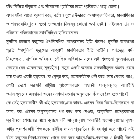
কাঁধ মিলিয়ে দাঁড়ানো এবং সীসাঢালা প্রাচীরের মতো প্রতিরোধ গড়ে তোলা।
এসব ঘটনা আরো প্রমাণ করে
,
বর্তমান যুগের উদারতা-অসাম্প্রদায়িকতা
,
মানবাধিকার
ও পরমতসহিষ্ণুতার মতো শব্দগুলোর নিজস্ব কোনো অর্থ নেই। এইসকল শব্দ ও
পরিভাষা শক্তিমানের স্বার্থসিদ্ধির হাতিয়ারমাত্র।
মুসলিম জাহানে ফ্রান্সের ঔপনিবেশিক আগ্রাসনের ইতি ঘটলেও মুসলিম জনগণের
প্রতি
‘আধুনিক’ ফ্রান্সের আগ্রাসী মানসিকতার ইতি ঘটেনি। গণতন্ত্র
,
ধর্ম-
নিরপেক্ষতা
,
নাগরিক অধিকার
,
মৌলিক অধিকার- ওদের এই শব্দগুলো মুসলমানদের
ক্ষেত্রে যেন একেবারেই মূল্যহীন। নতুবা একটি অন্যায় উসকানীমূলক ঘটনার জেরে
ঘটে যাওয়া একটি হত্যাকা-কে কেন্দ্র করে
,
হত্যাকারীকে গুলি করে মেরে ফেলার পরও
,
গোটা দেশে সরাসরি রাষ্ট্রীয় পৃষ্ঠপোষকতায় মহানবী সাল্লাল্লাহু আলাইহি
ওয়াসাল্লামের অবমাননা ওদের মনগড়া মতবাদ অনুসারেও কীভাবে বৈধ হতে পারে
?
কে সেই হত্যাকারী
?
কী এই হত্যাকাণ্ডের কারণ- এইসব বিষয় বিচার-বিশ্লেষণে না
আনা
;
বরং এইসব অনুসন্ধানের পথ বন্ধ করে দেওয়া
,
অন্যদিকে মতপ্রকাশের
স্বাধীনতা শেখানোর নামে ক্লাসে নবী সাল্লাল্লাহু আলাইহি ওয়াসাল্লামের ব্যঙ্গ-
কার্টুন প্রদর্শনকারী শিক্ষককে রাষ্ট্রীয় সম্মান প্রদর্শনের কী ব্যাখ্যা হতে পারে
?
এই
ঘটনা ফ্রান্সের শিক্ষা-ব্যবস্থা থেকে শুরু করে আইন-বিচার-প্রশাসন ও নির্বাহী বিভাগ