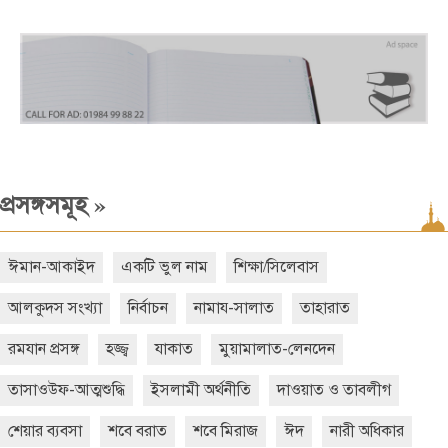
»
প্রসঙ্গসমূহ
ঈমান-আকাইদ
একটি ভুল নাম
শিক্ষা/সিলেবাস
আলকুদস সংখ্যা
নির্বাচন
নামায-সালাত
তাহারাত
রমযান প্রসঙ্গ
হজ্জ্ব
যাকাত
মুয়ামালাত-লেনদেন
তাসাওউফ-আত্মশুদ্ধি
ইসলামী অর্থনীতি
দাওয়াত ও তাবলীগ
শেয়ার ব্যবসা
শবে বরাত
শবে মিরাজ
ঈদ
নারী অধিকার