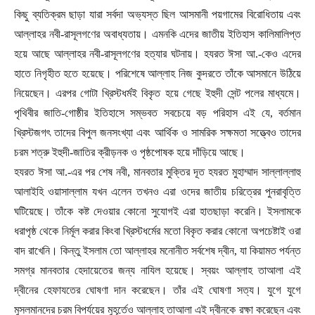
কিছু ব্যতিক্রম ছাড়া যারা সর্বদা অভ্যস্ত ছিল আসমানী পয়গামের বিরোধিতায় এবং
আল্লাহর নবী-রাসূলগণের অবাধ্যতায়। এমনকি এদের জাতীয় ইতিহাস কালিমালিপ্ত
হয়ে আছে আল্লাহর নবী-রাসূলগণের হত্যার ঘটনায়। হযরত ঈসা আ.-কেও এদের
হাতে নিগৃহীত হতে হয়েছে। পরিশেষে আল্লাহ নিজ কুদরতে তাঁকে আসমানে উঠিয়ে
নিয়েছেন। এরপর গোটা খ্রিস্টধর্মই বিকৃত হয়ে গেছে ইহুদী সেন্ট পলের মাধ্যমে।
পৃথিবীর জাতি-গোষ্ঠীর ইতিহাসে সম্ভবত সবচেয়ে বড় পরিহাস এই যে
,
বর্তমান
খ্রিস্টজগৎ তাদের বিপুল জনসংখ্যা এবং আর্থিক ও সামরিক সক্ষমতা সত্ত্বেও তাদের
চরম শত্রু ইহুদী-জাতির ক্রীড়নক ও পৃষ্ঠপোষক হয়ে দাঁড়িয়ে আছে।
হযরত ঈসা আ.-এর পর শেষ নবী
,
মানবতার মুক্তির দূত হযরত মুহাম্মাদ সাল্লাল্লাহু
আলাইহি ওয়াসাল্লাম যখন এলেন তখনও এরা ওদের জাতীয় চরিত্রের পুনরাবৃত্তি
ঘটিয়েছে। তাঁকে কষ্ট দেওয়ার কোনো সুযোগই এরা হাতছাড়া করেনি। ইসলামকে
ধরাপৃষ্ঠ থেকে নির্মূল করার কিংবা খ্রিস্টধর্মের মতো বিকৃত করার কোনো অপচেষ্টাই ওরা
বাদ রাখেনি। কিন্তু ইসলাম তো আল্লাহর মনোনীত সর্বশেষ দ্বীন
,
যা কিয়ামত পর্যন্ত
সমগ্র মানবতার হেদায়েতের জন্য নাযিল হয়েছে। স্বয়ং আল্লাহ তাআলা এই
দ্বীনের হেফাযতের ঘোষণা দান করেছেন। তাঁর এই ঘোষণা সত্য। যুগে যুগে
মুসলমানদের চরম বিপর্যয়ের মুহূর্তেও আল্লাহ তাআলা এই দ্বীনকে রক্ষা করেছেন এবং