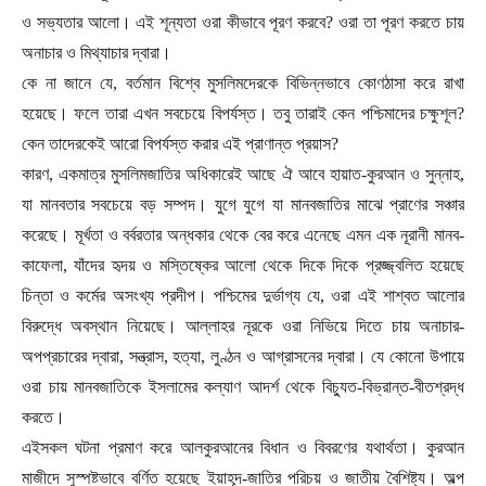
ও সভ্যতার আলো। এই শূন্যতা ওরা কীভাবে পূরণ করবে
?
ওরা তা পূরণ করতে চায়
অনাচার ও মিথ্যাচার দ্বারা।
কে না জানে যে
,
বর্তমান বিশ্বে মুসলিমদেরকে বিভিন্নভাবে কোণঠাসা করে রাখা
হয়েছে। ফলে তারা এখন সবচেয়ে বিপর্যস্ত। তবু তারাই কেন পশ্চিমাদের চক্ষুশূল
?
কেন তাদেরকেই আরো বিপর্যস্ত করার এই প্রাণান্ত প্রয়াস
?
কারণ
,
একমাত্র মুসলিমজাতির অধিকারেই আছে ঐ আবে হায়াত-কুরআন ও সুন্নাহ
,
যা মানবতার সবচেয়ে বড় সম্পদ। যুগে যুগে যা মানবজাতির মাঝে প্রাণের সঞ্চার
করেছে। মূর্খতা ও বর্বরতার অন্ধকার থেকে বের করে এনেছে এমন এক নূরানী মানব-
কাফেলা
,
যাঁদের হৃদয় ও মস্তিষ্কের আলো থেকে দিকে দিকে প্রজ্জ্বলিত হয়েছে
চিন্তা ও কর্মের অসংখ্য প্রদীপ। পশ্চিমের দুর্ভাগ্য যে
,
ওরা এই শাশ্বত আলোর
বিরুদ্ধে অবস্থান নিয়েছে। আল্লাহর নূরকে ওরা নিভিয়ে দিতে চায় অনাচার-
অপপ্রচারের দ্বারা
,
সন্ত্রাস
,
হত্যা
,
লুণ্ঠন ও আগ্রাসনের দ্বারা। যে কোনো উপায়ে
ওরা চায় মানবজাতিকে ইসলামের কল্যাণ আদর্শ থেকে বিচ্যুত-বিভ্রান্ত-বীতশ্রদ্ধ
করতে।
এইসকল ঘটনা প্রমাণ করে আলকুরআনের বিধান ও বিবরণের যথার্থতা। কুরআন
মাজীদে সুস্পষ্টভাবে বর্ণিত হয়েছে ইয়াহূদ-জাতির পরিচয় ও জাতীয় বৈশিষ্ট্য। অল্প