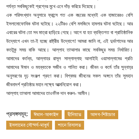
পর্যন্ত সবকিছুকেই প্রশ্নের মুখে এনে দাঁড় করিয়ে দিয়েছে।
এক পরিসংখ্যান অনুসারে ফ্রান্সে গত এক বছরের মধ্যেই এক হাজারেরও বেশি
ইসলামোফোবিক ঘটনা ঘটেছে। ২২টিরও বেশি মসজিদে হামলার ঘটনা ঘটেছে। আর
এবারের ঘটনা তো সব মাত্রা ছাড়িয়ে গেছে। আগে যা হত ব্যক্তিগত বা প্রাতিষ্ঠানিক
উদ্যোগে এখন তা-ই হচ্ছে রাষ্ট্রীয় উদ্যোগে! আমরা জানি না
,
এই দুর্ভাগাদের আর
কতটুকু সময় বাকি আছে। আল্লাহ তাআলার কাছে সবকিছুর সময় নির্ধারিত।
আমাদের কর্তব্য
,
আল্লাহর রাসূল সাল্লাল্লাহু আলাইহি ওয়াসাল্লামের প্রতি
আমাদের ঈমান ও মহব্বতকে সজীব ও শানিত করা। জীবন ও কর্মে তাঁর সুন্নাহ্র
অনুসরণের দৃঢ় সংকল্প গ্রহণ করা। বিশ্বময় জীবনের সকল অঙ্গনে তাঁর সুমহান
জীবনাদর্শ প্রতিষ্ঠার মহান লক্ষ্যে আত্মনিয়োগ করা।
আল্লাহ তাআলা আমাদের তাওফীক দান করুন- আমীন।
প্রসঙ্গসমূহ:
ঈমান-আকাইদ
দ্বীনিয়াত
আদব-শিষ্টাচার
ইসলামের সৌন্দর্য-মাধুর্য
শানে রিসালত