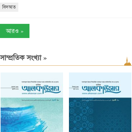
বিদআত
»
আরও
»
সাম্প্রতিক সংখ্যা