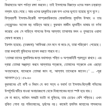
কিয়ামতের আগ পর্যন্ত রক্ষা করবেন। তাই ইসলামের বিরুদ্ধে ওদের সকল চক্রান্ত
নস্যাৎ হয়ে গেছে। আর ওদের দুষ্কৃতির চরম ফল ওদের ভুগতে হয়েছে যুগে যুগে।
বিশ্বব্যাপী ইসলাম-বিরোধী সাম্প্রদায়িকতার মোকাবিলায় মুসলিম উম্মাহ ও তার
নেতৃবৃন্দেরও অনেক বড় দায়িত্ব আছে। কুরআন মাজীদ দ্ব্যর্থহীন ভাষায় তা বর্ণনা
করেছে এবং সে দায়িত্ব পালনের উপর আল্লাহ তাআলার মদদ ও নুসরতের ওয়াদা
ঘোষণা করেছে।
ইরশাদ হয়েছে- (তরজমা)
‘কাফিররা যেন মনে না করে যে
,
তারা পরিত্রাণ
পেয়েছে।
তারা কখনোই মুমিনদের হতবল করতে পারবে না।
‘
তোমরা তাদের মুকাবিলার জন্য যথাসাধ্য শক্তি ও অশ্ববাহিনী প্রস্তুত রাখবে। এর
দ্বারা তোমরা সন্ত্রস্ত করবে আল্লাহর শত্রুকে
,
তোমাদের শত্রুকে এবং এছাড়া
অন্যদেরকে
,
যাদেরকে তোমরা জান না
,
আল্লাহ তাদেরকে জানেন।
’ ... -সূরা
আনফাল (৮) : ৫৯-৬০
কুরআনের এই বাণী ও বিধান যে কত সত্য ও যথার্থ তা ইসলাম-বিদ্বেষী পশ্চিমের
উপর্যুপরি ঘটিয়ে যাওয়া অনাচারগুলো থেকে দিবালোকের মতো স্পষ্ট হয়ে যায়।
কে না জানে
,
বর্তমান সময়টা যতটা না যুক্তির
,
তার চেয়েও বেশি শক্তির। এখন
যুক্তি শোনা হয় শক্তিমানের
,
দুর্বলের নয়। কাজেই মুসলিম জাহানের শাসকদের