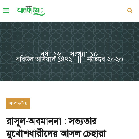
বর্ষ: ১৬, সংখ্যা: ১০
রবিউল আউয়াল ১৪৪২ || নভেম্বর ২০২০
সম্পাদকীয়
রাসূল-অবমাননা : সভ্যতার
মুখোশধারীদের আসল চেহারা