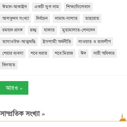
ঈমান-আকাইদ
একটি ভুল নাম
শিক্ষা/সিলেবাস
আলকুদস সংখ্যা
নির্বাচন
নামায-সালাত
তাহারাত
রমযান প্রসঙ্গ
হজ্জ্ব
যাকাত
মুয়ামালাত-লেনদেন
তাসাওউফ-আত্মশুদ্ধি
ইসলামী অর্থনীতি
দাওয়াত ও তাবলীগ
শেয়ার ব্যবসা
শবে বরাত
শবে মিরাজ
ঈদ
নারী অধিকার
বিদআত
»
আরও
»
সাম্প্রতিক সংখ্যা