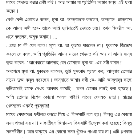
মায়ের খেদমত করার চেষ্টা করি। আর আমার মা প্রতিদিন আমার জন্য এই দুআ
করেন।
কেউ কেউ এভাবেও বলেন
,
মূসা আ. আল্লাহকে বললেন
,
আল্লাহ! জান্নাতে
কে আমার সঙ্গী হবে
-
তাকে আমি দুনিয়াতেই দেখতে চায়। তখন জিবরীল আ.
এসে বললেন
,
অমুক কসাই। ...
...
তার মা কী যেন বলল! মূসা আ. তা বুঝতে পারলেন না। যুবককে জিজ্ঞেস
করলে সে বলল
,
আমি প্রতিদিন আমার মায়ের খেদমত করি আর মা আমার জন্য
দুআ করেন
-
‘
আখেরাতে আল্লাহ যেন তোমাকে মূসা আ.-এর সঙ্গী বানান!
’
অবশেষে মূসা আ. যুবককে বললেন
,
তুমি সুসংবাদ গ্রহণ কর
;
আল্লাহ তোমার
মায়ের দুআ কবুল করেছেন। জান্নাতে আমার সঙ্গী কে
-
আমি আল্লাহ্র কাছে
দুনিয়াতেই তাকে দেখার আবদার করেছি। তখন তোমার নামই বলা হয়েছে।
আমি তোমার বিশেষ কোনো আমল পাইনি মায়ের খেদমত ছাড়া। মায়ের
খেদমতের এমনই পুরস্কার!
মায়ের খেদমতের ফযীলত বলতে গিয়ে এ কিসসাটি বলা হয়। কিন্তু এর কোনো
সনদ পাওয়া যায় না। মাফাতীহুল জিনান-এ কিসসাটি উল্লেখ করা হয়েছে
;
কিন্তু
সনদবিহীন। আর বাস্তবে এর কোনো সনদ খুঁজেও পাওয়া যায় না। এটি গল্পকার