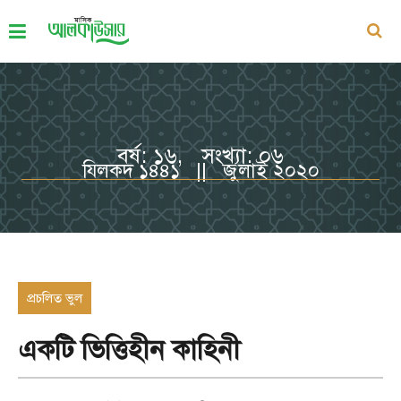
বর্ষ: ১৬, সংখ্যা: ০৬
যিলকদ ১৪৪১ || জুলাই ২০২০
প্রচলিত ভুল
একটি ভিত্তিহীন কাহিনী