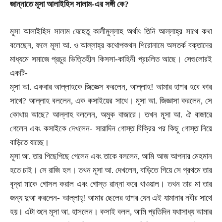
জান্নাতে মূসা আলাইহিস সালাম-এর সঙ্গী কে
?
মূসা আলাইহিস সালাম যেহেতু কালীমুল্লাহ অর্থাৎ তিনি আল্লাহ্র সাথে কথা
বলেছেন
,
ফলে মূসা আ. ও আল্লাহ্র কথোপকথন শিরোনামে অসতর্ক বক্তাদের
মাধ্যমে সমাজে প্রচুর ভিত্তিহীন কিসসা-কাহিনী প্রচলিত আছে। সেগুলোরই
একটি
-
মূসা আ. একবার আল্লাহকে জিজ্ঞেস করলেন
,
আল্লাহ! আমার হাশর হবে কার
সাথে
?
আল্লাহ বললেন
,
এক কসাইয়ের সাথে। মূসা আ. জিজ্ঞাসা করলেন
,
সে
কোথায় আছে
?
আল্লাহ বললেন
,
অমুক বাজারে। তখন মূসা আ. ঐ বাজারে
গেলেন এবং কসাইকে দেখলেন
-
সারাদিন গোস্ত বিক্রির পর কিছু গোস্ত নিয়ে
বাড়িতে যাচ্ছে।
মূসা আ. তার পিছেপিছে গেলেন এবং তাকে বললেন
,
আমি আজ আপনার মেহমান
হতে চাই। সে রাজি হল। তখন মূসা আ. দেখলেন
,
বাড়িতে গিয়ে সে প্রথমে তার
বৃদ্ধা মাকে গোসল করাল এবং গোস্ত রান্না করে খাওয়াল। তখন তার মা তার
জন্য দুআ করলেন
-
আল্লাহ্! আমার ছেলের হাশর যেন এই যামানার নবীর সাথে
হয়। এটা শুনে মূসা আ. হাসলেন। কসাই বলল
,
আমি প্রতিদিন যথাসাধ্য আমার