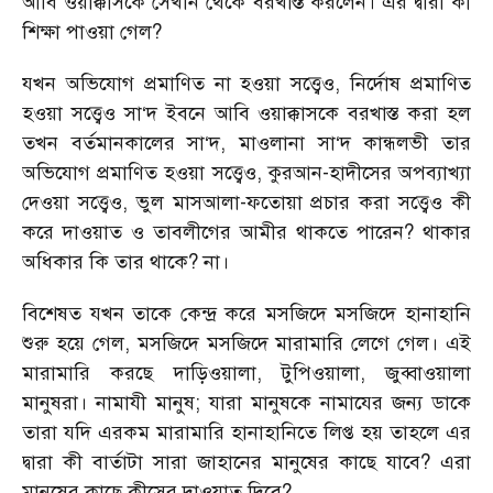
আবি ওয়াক্কাসকে সেখান থেকে বরখাস্ত করলেন। এর দ্বারা কী
শিক্ষা পাওয়া গেল?
যখন অভিযোগ প্রমাণিত না হওয়া সত্ত্বেও, নির্দোষ প্রমাণিত
হওয়া সত্ত্বেও সা‘দ ইবনে আবি ওয়াক্কাসকে বরখাস্ত করা হল
তখন বর্তমানকালের সা‘দ, মাওলানা সা‘দ কান্ধলভী তার
অভিযোগ প্রমাণিত হওয়া সত্ত্বেও, কুরআন-হাদীসের অপব্যাখ্যা
দেওয়া সত্ত্বেও, ভুল মাসআলা-ফতোয়া প্রচার করা সত্ত্বেও কী
করে দাওয়াত ও তাবলীগের আমীর থাকতে পারেন? থাকার
অধিকার কি তার থাকে? না।
বিশেষত যখন তাকে কেন্দ্র করে মসজিদে মসজিদে হানাহানি
শুরু হয়ে গেল, মসজিদে মসজিদে মারামারি লেগে গেল। এই
মারামারি করছে দাড়িওয়ালা, টুপিওয়ালা, জুব্বাওয়ালা
মানুষরা। নামাযী মানুষ; যারা মানুষকে নামাযের জন্য ডাকে
তারা যদি এরকম মারামারি হানাহানিতে লিপ্ত হয় তাহলে এর
দ্বারা কী বার্তাটা সারা জাহানের মানুষের কাছে যাবে? এরা
মানুষের কাছে কীসের দাওয়াত দিবে?