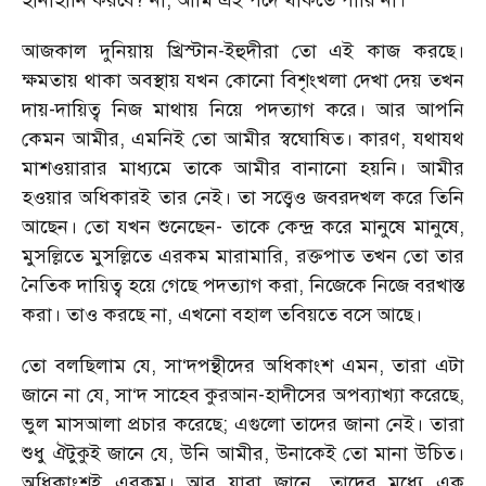
হানাহানি করবে? না, আমি এই পদে থাকতে পারি না।
আজকাল দুনিয়ায় খ্রিস্টান-ইহুদীরা তো এই কাজ করছে।
ক্ষমতায় থাকা অবস্থায় যখন কোনো বিশৃংখলা দেখা দেয় তখন
দায়-দায়িত্ব নিজ মাথায় নিয়ে পদত্যাগ করে। আর আপনি
কেমন আমীর, এমনিই তো আমীর স্বঘোষিত। কারণ, যথাযথ
মাশওয়ারার মাধ্যমে তাকে আমীর বানানো হয়নি। আমীর
হওয়ার অধিকারই তার নেই। তা সত্ত্বেও জবরদখল করে তিনি
আছেন। তো যখন শুনেছেন- তাকে কেন্দ্র করে মানুষে মানুষে,
মুসল্লিতে মুসল্লিতে এরকম মারামারি, রক্তপাত তখন তো তার
নৈতিক দায়িত্ব হয়ে গেছে পদত্যাগ করা, নিজেকে নিজে বরখাস্ত
করা। তাও করছে না, এখনো বহাল তবিয়তে বসে আছে।
তো বলছিলাম যে, সা‘দপন্থীদের অধিকাংশ এমন, তারা এটা
জানে না যে, সা‘দ সাহেব কুরআন-হাদীসের অপব্যাখ্যা করেছে,
ভুল মাসআলা প্রচার করেছে; এগুলো তাদের জানা নেই। তারা
শুধু ঐটুকুই জানে যে, উনি আমীর, উনাকেই তো মানা উচিত।
অধিকাংশই এরকম। আর যারা জানে, তাদের মধ্যে এক