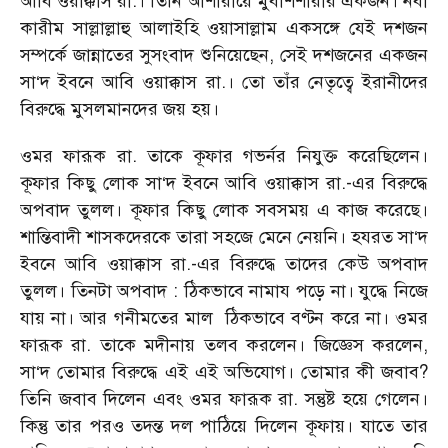
আবি ওয়াক্কাস রা.। তিনি আশারায়ে মুবাশশারার একজন। নবী
কারীম সাল্লাল্লাহু আলাইহি ওয়াসাল্লাম একসঙ্গে যেই দশজন
সম্পর্কে জান্নাতের সুসংবাদ শুনিয়েছেন, সেই দশজনের একজন
সা‘দ ইবনে আবি ওয়াক্কাস রা.। তো তাঁর নেতৃত্বে ইরানীদের
বিরুদ্ধে মুসলমানদের জয় হয়।
ওমর ফারূক রা. তাকে কূফার গভর্নর নিযুক্ত করেছিলেন।
কূফার কিছু লোক সা‘দ ইবনে আবি ওয়াক্কাস রা.-এর বিরুদ্ধে
অপবাদ তুলল। কূফার কিছু লোক সবসময় এ কাজ করেছে।
শান্তিবাদী শাসকদেরকে তারা সহজে মেনে নেয়নি। হযরত সা‘দ
ইবনে আবি ওয়াক্কাস রা.-এর বিরুদ্ধে তাদের কেউ অপবাদ
তুলল। তিনটা অপবাদ : ঠিকভাবে নামায পড়ে না। যুদ্ধে নিজে
যায় না। আর গনীমতের মাল ঠিকভাবে বণ্টন করে না। ওমর
ফারূক রা. তাকে মদীনায় তলব করলেন। জিজ্ঞেস করলেন,
সা‘দ তোমার বিরুদ্ধে এই এই অভিযোগ। তোমার কী জবাব?
তিনি জবাব দিলেন এবং ওমর ফারূক রা. সন্তুষ্ট হয়ে গেলেন।
কিন্তু তার পরও তদন্ত দল পাঠিয়ে দিলেন কূফায়। যাতে তার