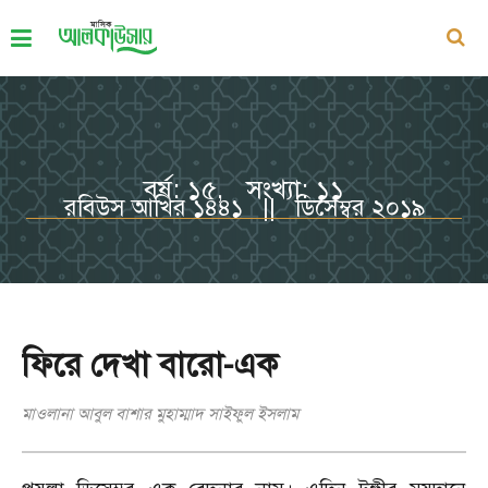
বর্ষ: ১৫, সংখ্যা: ১১
রবিউস আখির ১৪৪১ || ডিসেম্বর ২০১৯
ফিরে দেখা বারো-এক
মাওলানা আবুল বাশার মুহাম্মাদ সাইফুল ইসলাম