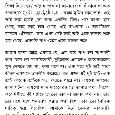
শিক্ষা দিয়েছেন? আল্লাহ তাআলা আমাদেরকে কীভাবে থাকতে
বলেছেন?
اِنّمَا الْمُؤْمِنُوْنَ اِخْوَةٌ
সমস্ত মুমিন ভাই ভাই। এই
ভাই ভাই হয়েই তো তারা এতদিন ছিল। শত্রু আপন হয়ে
গেছে, ভাই ভাই হয়ে গেছে- এই দাওয়াত ও তাবলীগের
কাজের ওসিলায়। আর এখন সেই ভাই ভাই একে অন্যের শত্রু
হয়ে গেছে। এমনকি বাপ-ছেলে একে অন্যের শত্রু।
আমার জানা আছে এরকম যে, এক ঘরে বাপ হল সা‘দপন্থী
আর ছেলে হল সা‘দবিরোধী, দুইজনের একজনও আরেকজনের
মুখ দেখতে চায় না, কথা বলে না। এক ঘরে দুই ভাই সারা
জীবন একসঙ্গে তাবলীগ করেছে। আর এখন এই দুই ভাই- এক
ভাই আরেক ভাইকে সহ্য করতে পারে না। এগুলো সকলের
জানা ঘটনা। এগুলো সা‘দ সাহেবেরও তো জানার কথা। বিশেষ
করে টঙ্গীতে কী ঘটেছে তা তো তার না জানার কথা নয়। তার
তো সঙ্গে সঙ্গে পদত্যাগ করার কথা ছিল। তার তো নৈতিক
দায়িত্ব হয়ে গিয়েছিল- আমাকে নিয়ে তোমরা মারামারি