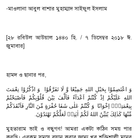
-মাওলানা আবুল বাশার মুহাম্মাদ সাইফুল ইসলাম
[২৮ রবিউল আউয়াল ১৪৪০ হি. / ৭ ডিসেম্বর ২০১৮ ঈ.
জুমাবার]
হামদ ও ছানার পর,
وَ اعْتَصِمُوْا بِحَبْلِ اللهِ جَمِیْعًا وَّ لَا تَفَرَّقُوْا وَ اذْكُرُوْا نِعْمَتَ
اللهِ عَلَیْكُمْ اِذْ كُنْتُمْ اَعْدَآءً فَاَلَّفَ بَیْنَ قُلُوْبِكُمْ فَاَصْبَحْتُمْ
بِنِعْمَتِهٖۤ اِخْوَانًا وَ كُنْتُمْ عَلٰی شَفَا حُفْرَةٍ مِّنَ النَّارِ فَاَنْقَذَكُمْ
.
مِّنْهَا كَذٰلِكَ یُبَیِّنُ اللهُ لَكُمْ اٰیٰتِهٖ لَعَلَّكُمْ تَهْتَدُوْنَ
মুহতারাম ভাই ও বন্ধুগণ! আমরা একটা কঠিন সময় পার
করছি। এরকম সময়ে বয়ান করার জন্যে খুব শক্তিশালী মনের