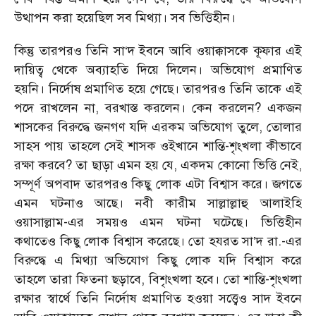
উত্থাপন করা হয়েছিল সব মিথ্যা। সব ভিত্তিহীন।
কিন্তু তারপরও তিনি সা‘দ ইবনে আবি ওয়াক্কাসকে কূফার এই
দায়িত্ব থেকে অব্যাহতি দিয়ে দিলেন। অভিযোগ প্রমাণিত
হয়নি। নির্দোষ প্রমাণিত হয়ে গেছে। তারপরও তিনি তাকে এই
পদে রাখলেন না, বরখাস্ত করলেন। কেন করলেন? একজন
শাসকের বিরুদ্ধে জনগণ যদি এরকম অভিযোগ তুলে, তোলার
সাহস পায় তাহলে সেই শাসক ওইখানে শান্তি-শৃংখলা কীভাবে
রক্ষা করবে? তা ছাড়া এমন হয় যে, একদম কোনো ভিত্তি নেই,
সম্পূর্ণ অপবাদ তারপরও কিছু লোক এটা বিশ্বাস করে। জগতে
এমন ঘটনাও আছে। নবী কারীম সাল্লাল্লাহু আলাইহি
ওয়াসাল্লাম-এর সময়ও এমন ঘটনা ঘটেছে। ভিত্তিহীন
কথাতেও কিছু লোক বিশ্বাস করেছে। তো হযরত সা’দ রা.-এর
বিরুদ্ধে এ মিথ্যা অভিযোগ কিছু লোক যদি বিশ্বাস করে
তাহলে তারা ফিতনা ছড়াবে, বিশৃংখলা হবে। তো শান্তি-শৃংখলা
রক্ষার স্বার্থে তিনি নির্দোষ প্রমাণিত হওয়া সত্ত্বেও সাদ ইবনে