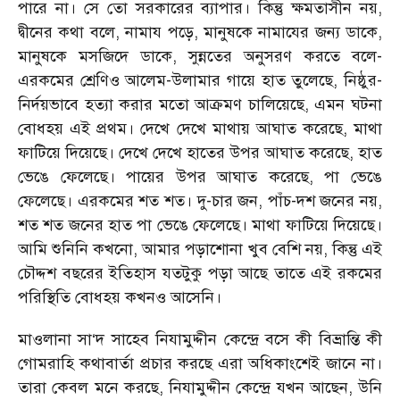
পারে না। সে তো সরকারের ব্যাপার। কিন্তু ক্ষমতাসীন নয়,
দ্বীনের কথা বলে, নামায পড়ে, মানুষকে নামাযের জন্য ডাকে,
মানুষকে মসজিদে ডাকে, সুন্নতের অনুসরণ করতে বলে-
এরকমের শ্রেণিও আলেম-উলামার গায়ে হাত তুলেছে, নিষ্ঠুর-
নির্দয়ভাবে হত্যা করার মতো আক্রমণ চালিয়েছে, এমন ঘটনা
বোধহয় এই প্রথম। দেখে দেখে মাথায় আঘাত করেছে, মাথা
ফাটিয়ে দিয়েছে। দেখে দেখে হাতের উপর আঘাত করেছে, হাত
ভেঙে ফেলেছে। পায়ের উপর আঘাত করেছে, পা ভেঙে
ফেলেছে। এরকমের শত শত। দু-চার জন, পাঁচ-দশ জনের নয়,
শত শত জনের হাত পা ভেঙে ফেলেছে। মাথা ফাটিয়ে দিয়েছে।
আমি শুনিনি কখনো, আমার পড়াশোনা খুব বেশি নয়, কিন্তু এই
চৌদ্দশ বছরের ইতিহাস যতটুকু পড়া আছে তাতে এই রকমের
পরিস্থিতি বোধহয় কখনও আসেনি।
মাওলানা সা‘দ সাহেব নিযামুদ্দীন কেন্দ্রে বসে কী বিভ্রান্তি কী
গোমরাহি কথাবার্তা প্রচার করছে এরা অধিকাংশেই জানে না।
তারা কেবল মনে করছে, নিযামুদ্দীন কেন্দ্রে যখন আছেন, উনি