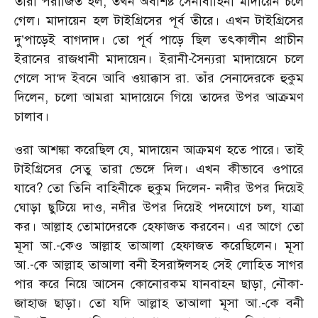
তারা পরাজিত হল, তখন অবশিষ্ট সেনাবাহিনী মাদায়েন চলে
গেল। মাদায়েন হল টাইগ্রিসের পূর্ব তীরে। এখন টাইগ্রিসের
দু’পাড়েই বাগদাদ। তো পূর্ব পাড়ে ছিল তৎকালীন প্রাচীন
ইরানের রাজধানী মাদায়েন। ইরানী-সৈন্যরা মাদায়েনে চলে
গেলে সা‘দ ইবনে আবি ওয়াক্কাস রা. তাঁর সেনাদেরকে হুকুম
দিলেন, চলো আমরা মাদায়েনে গিয়ে তাদের উপর আক্রমণ
চালাব।
ওরা আশঙ্কা করেছিল যে, মাদায়েন আক্রমণ হতে পারে। তাই
টাইগ্রিসের সেতু তারা ভেঙ্গে দিল। এখন কীভাবে ওপারে
যাবে? তো তিনি বাহিনীকে হুকুম দিলেন- নদীর উপর দিয়েই
ঘোড়া ছুটিয়ে দাও, নদীর উপর দিয়েই পদযোগে চল, যাত্রা
কর। আল্লাহ তোমাদেরকে হেফাজত করবেন। এর আগে তো
মূসা আ.-কেও আল্লাহ তাআলা হেফাজত করেছিলেন। মূসা
আ.-কে আল্লাহ তাআলা বনী ইসরাঈলসহ সেই লোহিত সাগর
পার করে নিয়ে আসেন কোনোরকম যানবাহন ছাড়া, নৌকা-
জাহাজ ছাড়া। তো যদি আল্লাহ তাআলা মূসা আ.-কে বনী