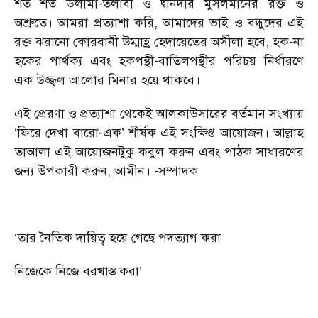
শত শত উলামা-তলাবা ও দ্বীনদার মুসলমানের রক্ত ও
অশ্রুতে। আমরা প্রত্যাশা করি, আমাদের ভাই ও বন্ধুদের এই
রক্ত ঝরানো কোরবানী উম্মাহ্র হেদায়েতের অসীলা হবে, হক-না
হকের পার্থক্য এবং হকপন্থী-বাতিলপন্থীর পরিচয় নির্ধারণে
এক উজ্জ্বল আলোর মিনার হয়ে থাকবে।
এই প্রেরণা ও প্রত্যাশা থেকেই আলকাউসারের বর্তমান সংখ্যায়
‘ফিরে দেখা বারো-এক’ শীর্ষক এই সংক্ষিপ্ত আয়োজন। আল্লাহ
তাআলা এই আয়োজনটুকু কবুল করুন এবং পাঠক সাধারণের
জন্য উপকারী করুন, আমীন। -সম্পাদক
‘তার নৈতিক দায়িত্ব হয়ে গেছে পদত্যাগ করা
নিজেকে নিজে বরখাস্ত করা’