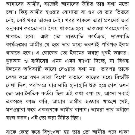
আমাদের আমীর, কাজেই আমাদের উচিত তার কথা মতো
চলা। কিন্তু আমীর হওয়ার যোগ্যতা বা গুণ যে তার ভিতরে
নেই, সেই খবর তাদের নেই। খবর থাকলে তারা প্রথমেই তার
অনুসরণ করতো না। ইলম থাকতে হবে, তাকওয়া পরহেযগারি
থাকতে হবে। এটা তো দাওয়াতি কার্যক্রম, দাওয়াতি
কার্যক্রমের আমীর যে হবে তার মধ্যে অবশ্যই পরিপক্ক ইলম
থাকতে হবে। এ লোকের তো ইলমের অবস্থা খুবই ভয়ঙ্কর।
কুরআন ও হাদীসের এমন এমন ব্যাখ্যা দিচ্ছে, যা বিশুদ্ধ
ইলমের অধিকারী কারো দেওয়ার কথা নয়। তারপর তাকে
কেন্দ্র করে যখন সারা বিশে^ এভাবে কাজের মধ্যে বিভক্তি
দেখা দিল, পরস্পরে মারামারি হানাহানি শুরু হয়ে গেল তখন
তো তার নৈতিক কর্তব্য ছিল এই কথা বলা যে, আসো সবাই
একসঙ্গে কাজ করি, আমার আমীর হওয়ার খাহেশ নেই,
মশওয়ারা করে একজনকে আমীর বানান। আমরা তার অধীনে
কাজ করব। এই তো করা উচিত ছিল।
যাকে কেন্দ্র করে বিশৃংখলা হয় তার তো আমীর পদে থাকা