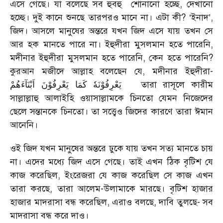
এসে গেছে। যা বলেছে সব হুবহু শোনানো হচ্ছে, দেখানো
হচ্ছে। দুই কানে শুনছে তারপরও মানে না। এটা কী? ‘ইনাদ’,
জিদ। আসলে মানুষের অন্তরে যখন জিদ এসে যায় তখন সে
আর হক মানতে পারে না। ইহুদীরা মুসলমান হতে পারেনি,
মদীনার ইহুদীরা মুসলমান হতে পারেনি, কেন হতে পারেনি?
কুরআন মজীদে আল্লাহ বলেছেন যে, মদীনার ইহুদীরা-
یَعْرِفُوْنَهٗ كَمَا یَعْرِفُوْنَ اَبْنَآءَهُمْ
তারা রাসূলে কারীম
সাল্লাল্লাহু আলাইহি ওয়াসাল্লামকে চিনতো যেমন নিজেদের
ছেলে সন্তানকে চিনতো। তা সত্ত্বেও জিদের কারণে তারা ঈমান
আনেনি।
ওই জিদ যখন মানুষের অন্তরে ঢুকে যায় তখন সত্য মানতে চায়
না। এদের মধ্যে জিদ এসে গেছে। তাই এখন ঠিক বৃটিশ যে
কাজ করেছিল, ইংরেজরা যে কাজ করেছিল সে কাজ এখন
তারা করছে, তারা আলেম-উলামাকে মারছে। বৃটিশ হাজার
হাজার মাদরাসা বন্ধ করেছিল, এরাও বলছে, দাবি তুলছে- সব
মাদরাসা বন্ধ করে দাও।