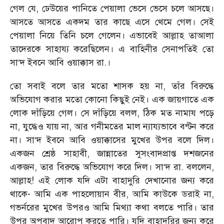
গেল যে, ঢেউয়ের পানিতে পেয়ালা ভেসে ভেসে চলে আসছে।
আসতে আসতে একদম তার কাছে এসে থেমে গেল। সেই
পেয়ালা নিয়ে তিনি চলে গেলেন। এভাবেই আল্লাহ তাআলা
তাদেরকে সাহায্য করেছিলেন। এ বাহিনীর সেনাপতিই তো
সা‘দ ইবনে আবি ওয়াক্কাস রা.।
তো সবাই বলে তার মতো শাসক হয় না, তাঁর বিরুদ্ধে
অভিযোগ করার মতো কোনো কিছুই নেই। এক জায়গাতে এক
লোক দাঁড়িয়ে গেল। সে দাঁড়িয়ে বলল, ঠিক মত নামায পড়ে
না, যুদ্ধেও যায় না, আর গনীমতের মাল ন্যায্যভাবে বণ্টন করে
না। সা‘দ ইবনে আবি ওয়াক্কাসের মুখের উপর বলে দিল।
একজন শ্রেষ্ঠ সাহাবী, জান্নাতের সুসংবাদপ্রাপ্ত দশজনের
একজন, তার বিরুদ্ধে অভিযোগ করে দিল। সা‘দ রা. বললেন,
আল্লাহ! এই লোক যদি এটা বাহাদুরি দেখানোর জন্য করে
থাকে- আমি এক পাহলোয়ান বীর, আমি কাউকে ডরাই না,
গভর্নরের মুখের উপরও আমি মিথ্যা কথা বলতে পারি। তার
উপর অপবাদ আরোপ করতে পারি। যদি বাহাদুরির জন্য করে