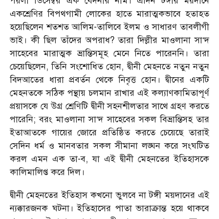
পয়লা ডিসেম্বর এক বেদনার নাম। এদিন টঙ্গীর ময়দানে
একশ্রেণির বিপথগামী লোকের হাতে মারাত্মকভাবে হতাহত
হয়েছিলেন শতশত আলিম-তালিবে ইলম ও সাধারণ তাবলীগী
ভাই। কী ছিল তাঁদের অপরাধ? তারা দিল্লীর মাওলানা সা‘দ
সাহেবের মারাত্মক ভ্রান্তিসমূহ মেনে নিতে পারেননি। তারা
চেয়েছিলেন, তিনি সংশোধিত হোন, দ্বীনী মেহনতে নতুন নতুন
বিদআতের ধারা প্রবর্তন থেকে নিবৃত্ত হোন। দ্বীনের একটি
মেহনতকে সঠিক পন্থায় চলমান রাখার এই কল্যাণকামিতাপূর্ণ
প্রয়াসকে যে উগ্র শ্রেণিটি দ্বীনী সহনশীলতার সাথে গ্রহণ করতে
পারেনি; বরং মাওলানা সা‘দ সাহেবের সকল বিভ্রান্তিসহ তার
ইতাআতকে গায়ের জোরে প্রতিষ্ঠিত করতে চেয়েছে তারাই
সেদিন ধর্ম ও মানবতার সকল সীমানা লঙ্ঘন করে সংঘটিত
করল এমন এক তা-ব, যা এই দ্বীনী মেহনতের ইতিহাসকে
কালিমালিপ্ত করে দিল।
দ্বীনী মেহনতের ইতিহাস কখনো ভুলবে না টঙ্গী ময়দানের এই
ন্যক্কারজনক ঘটনা। ইতিহাসের পাতা ভারাক্রান্ত হয়ে থাকবে