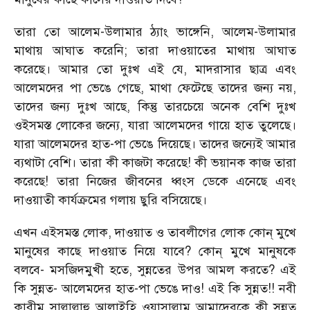
তারা তো আলেম-উলামার ঠ্যাং ভাঙ্গেনি, আলেম-উলামার
মাথায় আঘাত করেনি; তারা দাওয়াতের মাথায় আঘাত
করেছে। আমার তো দুঃখ এই যে, মাদরাসার ছাত্র এবং
আলেমদের পা ভেঙে গেছে, মাথা ফেটেছে তাদের জন্য নয়,
তাদের জন্য দুঃখ আছে, কিন্তু তারচেয়ে অনেক বেশি দুঃখ
ওইসমস্ত লোকের জন্যে, যারা আলেমদের গায়ে হাত তুলেছে।
যারা আলেমদের হাত-পা ভেঙে দিয়েছে। তাদের জন্যেই আমার
ব্যথাটা বেশি। তারা কী কাজটা করেছে! কী ভয়ানক কাজ তারা
করেছে! তারা নিজের জীবনের ধ্বংস ডেকে এনেছে এবং
দাওয়াতী কার্যক্রমের গলায় ছুরি বসিয়েছে।
এখন এইসমস্ত লোক, দাওয়াত ও তাবলীগের লোক কোন্ মুখে
মানুষের কাছে দাওয়াত নিয়ে যাবে? কোন্ মুখে মানুষকে
বলবে- মসজিদমুখী হতে, সুন্নতের উপর আমল করতে? এই
কি সুন্নত- আলেমদের হাত-পা ভেঙে দাও! এই কি সুন্নত!! নবী
কারীম সাল্লাল্লাহু আলাইহি ওয়াসাল্লাম আমাদেরকে কী সুন্নত