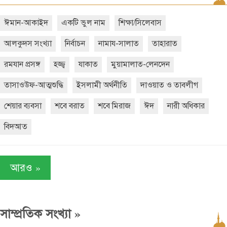
ঈমান-আকাইদ
একটি ভুল নাম
শিক্ষা/সিলেবাস
আলকুদস সংখ্যা
নির্বাচন
নামায-সালাত
তাহারাত
রমযান প্রসঙ্গ
হজ্জ্ব
যাকাত
মুয়ামালাত-লেনদেন
তাসাওউফ-আত্মশুদ্ধি
ইসলামী অর্থনীতি
দাওয়াত ও তাবলীগ
শেয়ার ব্যবসা
শবে বরাত
শবে মিরাজ
ঈদ
নারী অধিকার
বিদআত
»
আরও
»
সাম্প্রতিক সংখ্যা