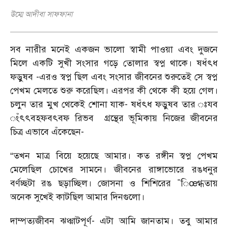
উম্মে আদীবা সাফফানা
সব নারীর মনেই একজন ভালো স্বামী পাওয়া এবং দুজনে
মিলে একটি সুখী সংসার গড়ে তোলার স্বপ্ন থাকে। ষধঁৎধ
ফড়ুষব -এরও স্বপ্ন ছিল এবং সংসার জীবনের শুরুতেই সে স্বপ্ন
পেখম মেলতে শুরু করেছিল। এরপর কী থেকে কী হয়ে গেল।
চলুন তার মুখ থেকেই শোনা যাক- ষধঁৎধ ফড়ুষব তার ঃযব
ংঁৎৎবহফবৎবফ রিভব গ্রন্থের ভূমিকায় নিজের জীবনের
চিত্র এভাবে এঁকেছেন-
“তখন মাত্র বিয়ে হয়েছে আমার। কত রঙ্গীন স্বপ্ন পেখম
মেলেছিল চোখের সামনে। জীবনের রাঙ্গাভোরে রঙধনুর
বর্ণচ্ছটা রঙ ছড়াচ্ছিল। জোসনা ও শিশিরের ¯িœগ্ধতায়
অনেক সুখেই কাটছিল আমার দিনগুলো।
দাম্পত্যজীবন ঝঞ্ঝাটপূর্ণ- এটা আমি জানতাম। তবু আমার