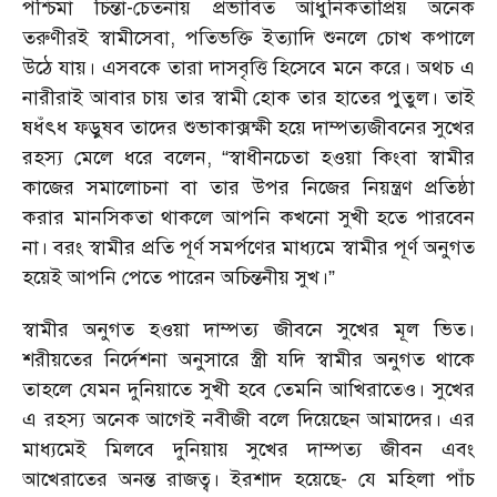
পশ্চিমা চিন্তা-চেতনায় প্রভাবিত আধুনিকতাপ্রিয় অনেক
তরুণীরই স্বামীসেবা, পতিভক্তি ইত্যাদি শুনলে চোখ কপালে
উঠে যায়। এসবকে তারা দাসবৃত্তি হিসেবে মনে করে। অথচ এ
নারীরাই আবার চায় তার স্বামী হোক তার হাতের পুতুল। তাই
ষধঁৎধ ফড়ুষব তাদের শুভাকাক্সক্ষী হয়ে দাম্পত্যজীবনের সুখের
রহস্য মেলে ধরে বলেন, “স্বাধীনচেতা হওয়া কিংবা স্বামীর
কাজের সমালোচনা বা তার উপর নিজের নিয়ন্ত্রণ প্রতিষ্ঠা
করার মানসিকতা থাকলে আপনি কখনো সুখী হতে পারবেন
না। বরং স্বামীর প্রতি পূর্ণ সমর্পণের মাধ্যমে স্বামীর পূর্ণ অনুগত
হয়েই আপনি পেতে পারেন অচিন্তনীয় সুখ।”
স্বামীর অনুগত হওয়া দাম্পত্য জীবনে সুখের মূল ভিত।
শরীয়তের নির্দেশনা অনুসারে স্ত্রী যদি স্বামীর অনুগত থাকে
তাহলে যেমন দুনিয়াতে সুখী হবে তেমনি আখিরাতেও। সুখের
এ রহস্য অনেক আগেই নবীজী বলে দিয়েছেন আমাদের। এর
মাধ্যমেই মিলবে দুনিয়ায় সুখের দাম্পত্য জীবন এবং
আখেরাতের অনন্ত রাজত্ব। ইরশাদ হয়েছে- যে মহিলা পাঁচ