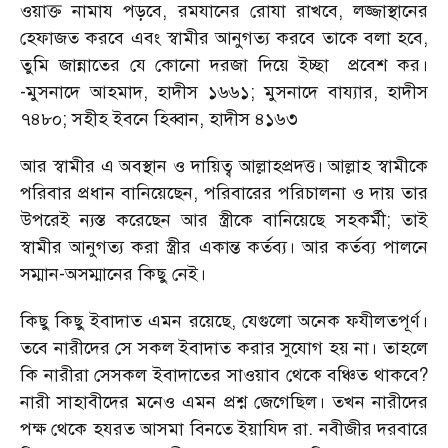
ওয়াক্ত নামায পড়বে, রমযানের রোযা রাখবে, লজ্জাস্থানের
হেফাজত করবে এবং স্বামীর আনুগত্য করবে তাকে বলা হবে,
তুমি জান্নাতের যে কোনো দরজা দিয়ে ইচ্ছা প্রবেশ কর।
-মুসনাদে আহমাদ, হাদীস ১৬৬১; মুসনাদে বায্যার, হাদীস
৭৪৮০; সহীহ ইবনে হিব্বান, হাদীস ৪১৬৩
আর স্বামীর এ অবস্থান ও দায়িত্ব আল্লাহপ্রদত্ত। আল্লাহ স্বামীকে
পরিবার প্রধান বানিয়েছেন, পরিবারের পরিচালনা ও দায় তার
উপরেই ন্যস্ত করেছেন আর স্ত্রীকে বানিয়েছে সহকর্মী; তাই
স্বামীর আনুগত্য করা স্ত্রীর একান্ত কর্তব্য। আর কর্তব্য পালনে
সম্মান-অসম্মানের কিছু নেই।
কিছু কিছু ইবাদাত এমন রয়েছে, যেগুলো অনেক ফযীলতপূর্ণ।
তবে নারীদের সে সকল ইবাদাত করার সুযোগ হয় না। তাহলে
কি নারীরা সেসকল ইবাদাতের সাওয়াব থেকে বঞ্চিত থাকবে?
নারী সাহাবীদের মনেও এমন প্রশ্ন জেগেছিল। তখন নারীদের
পক্ষ থেকে হযরত আসমা বিনতে ইয়াযিদ রা. নবীজীর দরবারে