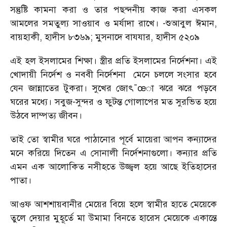
সন্তুষ্টি কামনা করা ও তার পছন্দনীয় কাজ করা এসকল
আমলের সমতুল্য সাওয়াব ও মর্যাদা রাখে। -শুআবুল ঈমান,
বায়হাকী, হাদীস ৮৩৬৯; মুসনাদে বাযযার, হাদীস ৫২০৯
এই হল ইসলামের শিক্ষা। স্ত্রীর প্রতি ইসলামের নির্দেশনা। এই
খোদায়ী নির্দেশ ও নববী নির্দেশনা মেনে চললে সংসার হবে
যেন জান্নাতের টুকরা। সুখের জোৎ¯œা ঝরে ঝরে পড়বে
ঘরের মধ্যে। সবুজ-সুন্দর ও ফুটন্ত গোলাপের মত সুরভিত হয়ে
উঠবে দাম্পত্য জীবন।
তাই তো স্বামীর ঘরে পাঠানোর পূর্বে মায়েরা আপন কন্যাদের
মনে করিয়ে দিতেন এ সোনালী নির্দেশনাগুলো। কন্যার প্রতি
এমন এক আলোকিত নসীহতে উজ্জ্বল হয়ে আছে ইতিহাসের
পাতা।
আওফ আশশায়বানীর মেয়ের বিয়ে হলে স্বামীর হাতে মেয়েকে
তুলে দেয়ার মুহূর্তে মা উমামা বিনতে হারেস মেয়েকে একান্তে