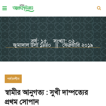
বর্ষ: ১৫, সংখ্যা: ০২
জুমাদাল উলা ১৪৪০ || ফেব্রুয়ারি ২০১৯
পর্দানশীন
স্বামীর আনুগত্য : সুখী দাম্পত্যের
প্রথম সোপান