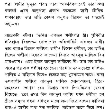
পর! স্বামীর মৃত্যুর পরও যারা আক্ষরিকভাবেই তার কথা
রক্ষার্থে এমন আনুগত্য প্রকাশ করেছেন স্বামী জীবিত
থাকাবস্থায় তার প্রতি কেমন অনুগত ছিলেন তা সহজেই
অনুমেয়।
আরেকটা ঘটনা। তিনিও একজন খলীফার স্ত্রী। পৃথিবীর
ইতিহাসে বিরলতম সৌভাগ্যের অধিকারিনী একজন নারী।
তার বাবাও ছিলেন খলীফা, স্বামীও ছিলেন খলীফা, চার ভাইও
ছিলেন খলীফা। হযরত ফাতেমা বিনতে আবদুল মালিক বিন
মারওয়ান। ওমর ইবনে আবদুল আযীযের স্ত্রী। তার চার ভাইও
একের পর এক খলীফা হয়েছেন। পরম আদর-যতেœ লালিত-
পালিত এ মহিলার বিয়েও হয়েছে মহা ধুমধামের সাথে। বাবা
তৎকালীন খলীফা আবদুল মালিক সোনা-গয়না, হিরে-
জহরতের ‘ভা-ার’ যেন উজাড় করে দিয়েছিলেন মেয়ের
বিয়েতে। তবে ওমর বিন আবদুল আযীয যখন খলীফা হন
স্ত্রীকে সমুদয় গহনা বাইতুল মালে জমা দিতে বলেন। ফাতিমা
রাহ.-ও স্বামীর কথা মত সবকিছু বাইতুল মালে দিয়ে দেন।