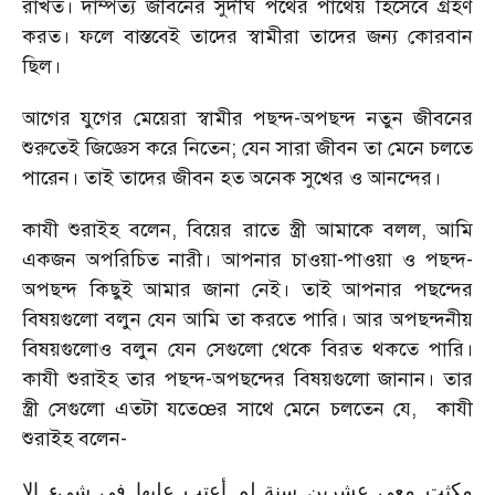
রাখত। দাম্পত্য জীবনের সুদীর্ঘ পথের পাথেয় হিসেবে গ্রহণ
করত। ফলে বাস্তবেই তাদের স্বামীরা তাদের জন্য কোরবান
ছিল।
আগের যুগের মেয়েরা স্বামীর পছন্দ-অপছন্দ নতুন জীবনের
শুরুতেই জিজ্ঞেস করে নিতেন; যেন সারা জীবন তা মেনে চলতে
পারেন। তাই তাদের জীবন হত অনেক সুখের ও আনন্দের।
কাযী শুরাইহ বলেন, বিয়ের রাতে স্ত্রী আমাকে বলল, আমি
একজন অপরিচিত নারী। আপনার চাওয়া-পাওয়া ও পছন্দ-
অপছন্দ কিছুই আমার জানা নেই। তাই আপনার পছন্দের
বিষয়গুলো বলুন যেন আমি তা করতে পারি। আর অপছন্দনীয়
বিষয়গুলোও বলুন যেন সেগুলো থেকে বিরত থকতে পারি।
কাযী শুরাইহ তার পছন্দ-অপছন্দের বিষয়গুলো জানান। তার
স্ত্রী সেগুলো এতটা যতেœর সাথে মেনে চলতেন যে, কাযী
শুরাইহ বলেন-
مكثت معي عشرين سنة لم أعتب عليها في شيء إلا