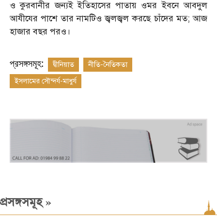
ও কুরবানীর জন্যই ইতিহাসের পাতায় ওমর ইবনে আবদুল
আযীযের পাশে তার নামটিও জ্বলজ্বল করছে চাঁদের মত; আজ
হাজার বছর পরও।
প্রসঙ্গসমূহ:
দ্বীনিয়াত
নীতি-নৈতিকতা
ইসলামের সৌন্দর্য-মাধুর্য
»
প্রসঙ্গসমূহ