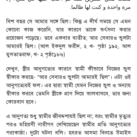
.
مرة واحدة و كنت لها ظالما
বিশ বছর সে আমার সঙ্গে ছিল। কিন্তু এ দীর্ঘ সময়ে সে এমন
কোনো কাজ করেনি, যার কারণে তাকে ভর্ৎসনা করার
প্রয়োজন পড়েছে। তবে একবার ব্যতীত; আর সেবারও ভুলটা
আমারই ছিল। (আল ইকদুল ফরীদ, ২ খ- পৃষ্ঠা ১৯২, আল
মুসতাতরাফ, খ- ২ পৃষ্ঠা১৮৬)
দেখুন, স্ত্রীর আনুগত্যের কারণে স্বামী কীভাবে নিজের ভুল
স্বীকার করছে- “আর সেবারও ভুলটা আমারই ছিল”। এটা ওই
আনুগত্যেরই ফল। এর দ্বারা স্বামী যেমন নিজের ভুল ও অন্যায়
স্বীকার করবে তেমনি স্ত্রীকে প্রাণ দিয়ে ভালবাসবে, তার জন্য
কোরবান হবে।
এ আনুগত্য শুধু স্বামীর জীবদ্দশায়ই ছিল না; বরং স্বামীর মৃত্যুর
পরও মহিয়সী নারীগণ দেখিয়েছেন স্বামীর প্রতি আনুগত্যের
পরাকাষ্ঠা। দুটো ঘটনা বলি। হযরত আসমা বিনতে উমাইস