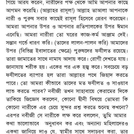
গিয়ে আরয করেন, নারীদের পক্ষ থেকে আমি আপনার কাছে
আগমন করেছি। (আল্লাহর রাসূল!) আল্লাহ তাআলা আপনাকে
নারী ও পুরুষ সবার কাছেই রাসূল হিসেবে প্রেরণ করেছেন।
আমরা আপনার উপর ও আপনার প্রতিপালকের উপর ঈমান
এনেছি। আমরা নারীরা তো ঘরের কাজ-কর্ম আঞ্জাম দেই।
সন্তান গর্ভে ধারণ করি। (তাদের লালন-পালন করি) আমাদের
উপর (বিভিন্ন ইবাদাতের ক্ষেত্রে) পুরুষদের ফযীলত রয়েছে।
তারা জামাতের সাথে নামায আদায় করে। রোগী দেখতে যায়।
জানাযায় শরীক হয়। একের পর এক হজ্ব করে। সবচেয়ে বড়
ফযীলতের ব্যাপার হল তারা আল্লাহর পথে জিহাদ করতে
পারে। তো আমরা কীভাবে তাদের মত ফযীলত ও সাওয়াব
লাভ করতে পারব? নবীজী তখন সাহাবায়ে কেরামের দিকে
তাকিয়ে জিজ্ঞেস করলেন, কোনো দ্বীনী বিষয়ে তোমরা কি
কোনো নারীকে এর চেয়ে সুন্দর প্রশ্ন করতে শুনেছ কখনো?
এরপর নবীজী সে নারীকে লক্ষ করে বললেন, তুমি আমার
কথা ভালোভাবে অনুধাবন কর এবং অন্যান্য মহিলাদেরও
একথা জানিয়ে দাও যে, স্বামীর সাথে সদাচরণ করা, তার