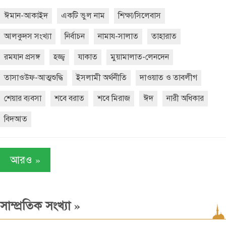
ঈমান-আকাইদ
একটি ভুল নাম
শিক্ষা/সিলেবাস
আলকুদস সংখ্যা
নির্বাচন
নামায-সালাত
তাহারাত
রমযান প্রসঙ্গ
হজ্জ্ব
যাকাত
মুয়ামালাত-লেনদেন
তাসাওউফ-আত্মশুদ্ধি
ইসলামী অর্থনীতি
দাওয়াত ও তাবলীগ
শেয়ার ব্যবসা
শবে বরাত
শবে মিরাজ
ঈদ
নারী অধিকার
বিদআত
»
আরও
»
সাম্প্রতিক সংখ্যা