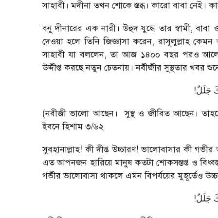
সাহাবী। মদীনা তখন শোকে স্তব্ধ। কারো বাবা নেই। ক
বনু দীনারের এক নারী। উহুদ যুদ্ধে তার স্বামী, 
দেওয়া হলে তিনি জিজ্ঞাসা করেন, রাসূলুল্লাহ ক
সাহাবী যা বললেন, তা আজ ১৪০০ বছর পরও আলো 
উদ্দীপ্ত করছে নতুন চেতনায়। নবীজীর সুস্থতার খবর শু
!
َ جَلَلٌ
(নবীজী ভালো আছেন। সুস্থ ও জীবিত আছেন। তাহল
ইবনে হিশাম ৩/৬২
সুবহানাল্লাহ! কী দীপ্ত উচ্চারণ! ভালোবাসার কী গভী
এত আপনজন হারিয়ে মানুষ কতটা শোকসন্তপ্ত ও বিধ্বস্
গভীর ভালোবাসা থাকলে এমন বিপর্যয়ের মুহূর্তেও উচ্
!
َ جَلَلٌ