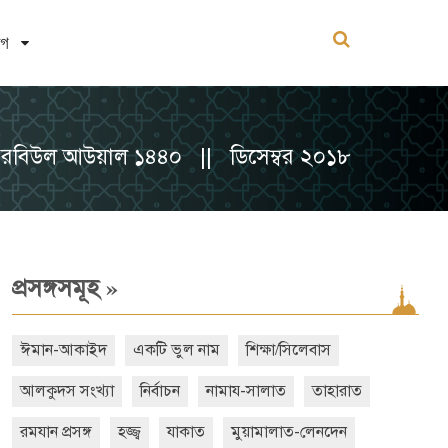
োগ
রবিউল আউয়াল ১৪৪০ || ডিসেম্বর ২০১৮
»
প্রসঙ্গসমূহ
ঈমান-আকাইদ
একটি ভুল নাম
শিক্ষা/সিলেবাস
আলকুদস সংখ্যা
নির্বাচন
নামায-সালাত
তাহারাত
রমযান প্রসঙ্গ
হজ্জ্ব
যাকাত
মুয়ামালাত-লেনদেন