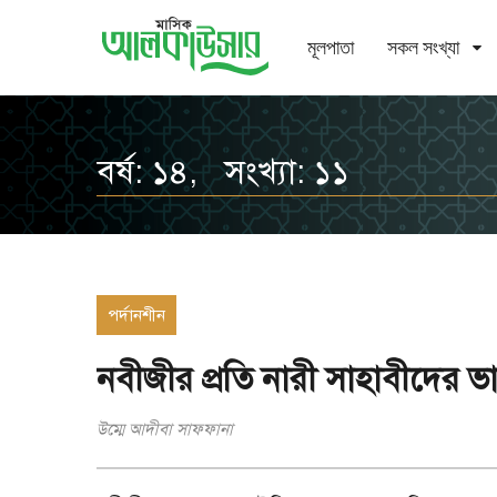
মূলপাতা
সকল সংখ্যা
বর্ষ: ১৪, সংখ্যা: ১১
পর্দানশীন
নবীজীর প্রতি নারী সাহাবীদের 
উম্মে আদীবা সাফফানা