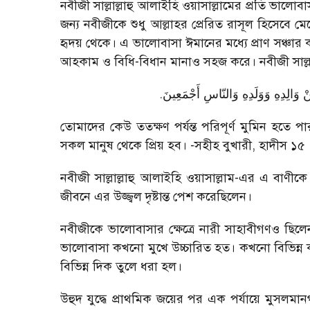
নবীজী সাল্লাল্লাহু আলাইহি ওয়াসাল্লামের প্রতি ভালোব
জন্য নবীজীকে শুধু আল্লাহর প্রেরিত রাসূল হিসেবে
হৃদয় থেকে। এ ভালোবাসা ঈমানের মধ্যে প্রাণ সঞ্চ
আহকাম ও বিধি-বিধান মানাও সহজ করে। নবীজী সাল্লা
.
ْ وَالِدِهِ وَوَلَدِهِ وَالنّاسِ أَجْمَعِينَ
তোমাদের কেউ ততক্ষণ পর্যন্ত পরিপূর্ণ মুমিন হতে প
সকল মানুষ থেকে প্রিয় হব। -সহীহ বুখারী, হাদীস ১৫
নবীজী সাল্লাল্লাহু আলাইহি ওয়াসাল্লাম-এর এ বাণী
জীবনে এর উজ্জ্বল দৃষ্টান্ত পেশ করেছিলেন।
নবীজীকে ভালোবাসার ক্ষেত্রে নারী সাহাবীগণও ছি
ভালোবাসা কখনো মুখে উচ্চারিত হত। কখনো বিভিন্ন ক
বিভিন্ন দিক তুলে ধরা হল।
উহুদ যুদ্ধে প্রাথমিক জয়ের পর এক পর্যায়ে মুসলম