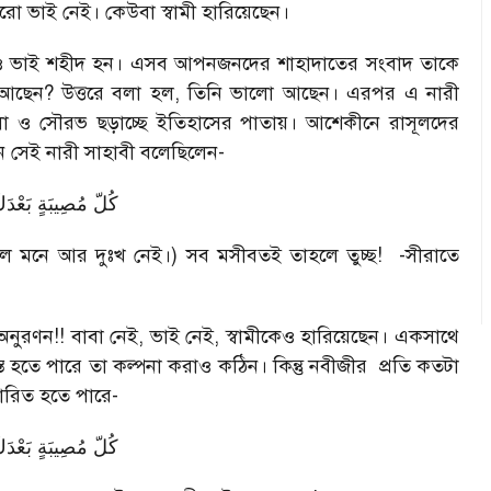
ারো ভাই নেই। কেউবা স্বামী হারিয়েছেন।
বাবা ও ভাই শহীদ হন। এসব আপনজনদের শাহাদাতের সংবাদ তাকে
েমন আছেন? উত্তরে বলা হল, তিনি ভালো আছেন। এরপর এ নারী
ও সৌরভ ছড়াচ্ছে ইতিহাসের পাতায়। আশেকীনে রাসূলদের
নে সেই নারী সাহাবী বলেছিলেন-
كُلّ مُصِيبَةٍ بَعْدَك
ে মনে আর দুঃখ নেই।) সব মসীবতই তাহলে তুচ্ছ! -সীরাতে
র অনুরণন!! বাবা নেই, ভাই নেই, স্বামীকেও হারিয়েছেন। একসাথে
ত হতে পারে তা কল্পনা করাও কঠিন। কিন্তু নবীজীর প্রতি কতটা
চারিত হতে পারে-
كُلّ مُصِيبَةٍ بَعْدَك