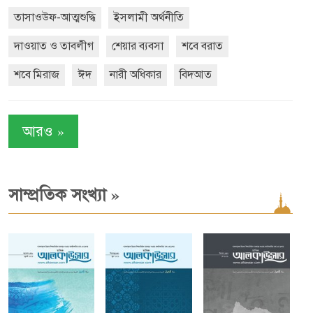
তাসাওউফ-আত্মশুদ্ধি
ইসলামী অর্থনীতি
দাওয়াত ও তাবলীগ
শেয়ার ব্যবসা
শবে বরাত
শবে মিরাজ
ঈদ
নারী অধিকার
বিদআত
»
আরও
»
সাম্প্রতিক সংখ্যা