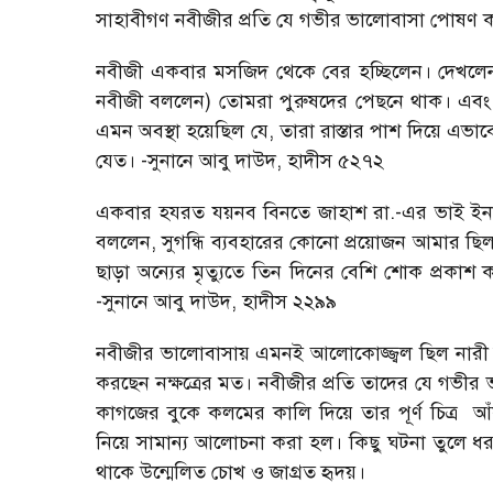
সাহাবীগণ নবীজীর প্রতি যে গভীর ভালোবাসা পোষণ ক
নবীজী একবার মসজিদ থেকে বের হচ্ছিলেন। দেখলেন 
নবীজী বললেন) তোমরা পুরুষদের পেছনে থাক। এবং 
এমন অবস্থা হয়েছিল যে, তারা রাস্তার পাশ দিয়ে এভাব
যেত। -সুনানে আবু দাউদ, হাদীস ৫২৭২
একবার হযরত যয়নব বিনতে জাহাশ রা.-এর ভাই ইনতেকা
বললেন, সুগন্ধি ব্যবহারের কোনো প্রয়োজন আমার ছিল
ছাড়া অন্যের মৃত্যুতে তিন দিনের বেশি শোক প্রকা
-সুনানে আবু দাউদ, হাদীস ২২৯৯
নবীজীর ভালোবাসায় এমনই আলোকোজ্জ্বল ছিল নারী 
করছেন নক্ষত্রের মত। নবীজীর প্রতি তাদের যে গভীর ভা
কাগজের বুকে কলমের কালি দিয়ে তার পূর্ণ চিত্র আ
নিয়ে সামান্য আলোচনা করা হল। কিছু ঘটনা তুলে 
থাকে উন্মেলিত চোখ ও জাগ্রত হৃদয়।