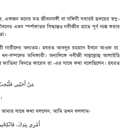
র, একজন মনের মত জীবনসঙ্গী বা সঙ্গিনী সবারই হৃদয়ের স্বপ্ন।
বনের এমন স্পর্শকাতর সিদ্ধান্তও নবীজীর হাতে পূর্ণ ন্যস্ত করার
তা।
রী নারীদের অন্যতম। হযরত আবদুর রহমান ইবনে আওফ রা.
 ধন-সম্পদের অধিকারী। অন্যদিকে নবীজী সাল্লাল্লাহু আলাইহি
পারে ফাতিমা বিনতে কায়েস রা.-এর সাথে কথা বলেছিলেন। হযরত
مَنْ أَحَبّنِي فَلْيُحِب
।
ারে আমার সাথে কথা বললেন, আমি তখন বললাম-
أَمْرِي بِيَدِكَ، فَانْكِحْ