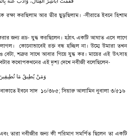
فَقُمْتُ أُبَاشِرُ الْقِتَالَ، وَأَذُبّ عَنْهُ ب
কে রক্ষা করছিলাম আর তীর ছুড়ছিলাম। -সীরাতে ইবনে হিশাম
া করার জন্য প্রচ- যুদ্ধ করছিলেন। হঠাৎ একটি আঘাত এসে লাগে
লাগল। কোনোভাবেই রক্ত বন্ধ হচ্ছিল না। উম্মে উমারা তখন
াও বেটা, শত্রুর সাথে আবার গিয়ে যুদ্ধ কর। মায়ের এই উৎসাহ
মা-বেটার কথোপকথনের এই দৃশ্য দেখে নবীজী বলেছিলেন-
وَمَنْ يُطِيقُ مَا تُطِيقِينَ ي
 -তবাকাতে ইবনে সাদ ১০/৩৮৫; সিয়ারু আলামিন নুবালা ৩/৫১৬
ল এবং তারা নবীজীর জন্য কী পরিমাণ সমর্পিত ছিলেন তা একটি