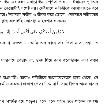
াসা ঈমানের অঙ্গ। এছাড়া ঈমান পূর্ণতা পায় না। ঈমানের পূর্ণতার
 মেনে নেওয়াটাই যথেষ্ট নয়। সেইসাথে নবীজীকে ভালোবাসতে হবে
ার করে। ঈমানকে সজীব ও জীবন্ত করে তোলে। সেইসাথে শরীয়তের
ল্লাহু আলাইহি ওয়াসাল্লাম ইরশাদ করেছেন-
لاَ يُؤْمِنُ أَحَدُكُمْ، حَتّى أَكُونَ أَحَبّ إِلَيْهِ مِن
ারবে না, যতক্ষণ না আমি তার কাছে তার পিতা-মাতা, সন্তান ও
কে সাহাবায়ে কেরাম রা. হৃদয় দিয়ে বরণ করেছিলেন এবং বাস্তব
লেন অগ্রগামী। তারাও নবীজীকে ভালোবেসেছেন হৃদয় থেকে। সে
র্ম ও আচরণে প্রকাশ পেত। নিম্নে নারী সাহাবীদের ভালোবাসার
ানগণ বিপর্যস্ত হয়ে পড়েন। একে একে শহীদ হতে থাকেন অসংখ্য