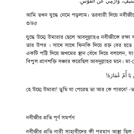
.
ِالسّيْفِ، وَأَرْمِي عَن الْقَوْسِ
আমি তখন যুদ্ধে নেমে পড়লাম। তরবারী দিয়ে নবীজী
৩/৪৫
যুদ্ধে উম্মে উমারার ছেলে আবদুল্লাহও নবীজীকে রক্ষ
তার উপর । সাথে সাথে ফিনকি দিয়ে রক্ত বের হতে 
একটি পট্টি দিয়ে জখমের স্থান বেঁধে দিয়ে বললেন, য
বিপুল প্রাণশক্তি সঞ্চার করেছিল আবদুল্লাহর মনে। 
!
َا أُمّ عُمَارَةَ
হে উম্মে উমারা! তুমি যা পেরেছ তা আর কে পারবে!
নবীজীর প্রতি পূর্ণ সমর্পণ
নবীজীর প্রতি নারী সাহাবীদের কী পরমাণ আস্থা ছি