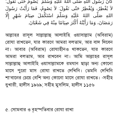
كَانَ رَسُولُ اللهِ صَلّى اللهُ عَلَيْهِ وَسَلّمَ يَصُومُ حَتّى نَقُولَ:
لاَ يُفْطِرُ، وَيُفْطِرُ حَتّى نَقُولَ: لاَ يَصُومُ، فَمَا رَأَيْتُ رَسُولَ
اللهِ صَلّى اللهُ عَلَيْهِ وَسَلّمَ اسْتَكْمَلَ صِيَامَ شَهْرٍ إِلّا
.
رَمَضَانَ، وَمَا رَأَيْتُهُ أَكْثَرَ صِيَامًا مِنْهُ فِي شَعْبَانَ
আল্লাহর রাসূল সাল্লাল্লাহু আলাইহি ওয়াসাল্লাম (অবিরাম)
রোযা রাখতেন, যার কারণে আমরা বলতাম, আর বাদ দিবেন
না। আবার (অবিরাম) রোযাহীনও থাকতেন, যার কারণে
আমরা বলতাম, আর রাখবেন না। আমি আল্লাহর রাসূল
সাল্লাল্লাহু আলাইহি ওয়াসাল্লামকে রমযান ছাড়া অন্য কোনো
মাসে পুরো মাস রোযা রাখতে দেখিনি। তেমনি দেখিনি
শা‘বানের চেয়ে বেশি অন্য কোনো মাসে রোযা রাখতে। -সহীহ
বুখারী, হাদীস ১৯৬৯; সহীহ মুসলিম, হাদীস ১১৫৬
৫. সোমবার ও বৃহস্পতিবার রোযা রাখা