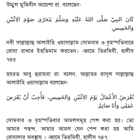
উম্মুল মুমিনীন আয়েশা রা. বলেছেন-
كَانَ النبِيّ صَلّى اللهُ عَلَيْهِ وَسَلّمَ يَتَحَرّى صَوْمَ الِاثْنَيْنِ
.
وَالخَمِيسِ
নবী সাল্লাল্লাহু আলাইহি ওয়াসাল্লাম সোমবার ও বৃহস্পতিবারে
রোযা রাখার ইহতিমাম করতেন। -জামে তিরমিযী, হাদীস
৭৪৫
হযরত আবু হুরায়রা রা. বলেন, আল্লাহর রাসূল সাল্লাল্লাহু
আলাইহি ওয়াসাল্লাম বলেছেন-
تُعْرَضُ الأَعْمَالُ يَوْمَ الِاثْنَيْنِ وَالخَمِيسِ، فَأُحِبّ أَنْ يُعْرَضَ
.
عَمَلِي وَأَنَا صَائِمٌ
সোমবার ও বৃহস্পতিবার আমলসমূহ পেশ করা হয়। তো
আমার পছন্দ, আমার আমল যেন পেশ করা হয় আমি
রোযাদার অবস্থায় । -জামে তিরমিযী, হাদীস ৭৪৭