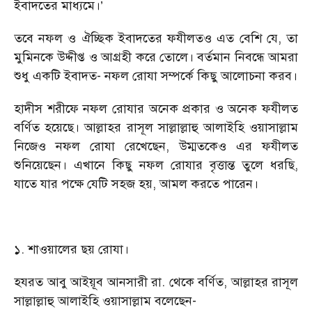
ইবাদতের মাধ্যমে।’
তবে নফল ও ঐচ্ছিক ইবাদতের ফযীলতও এত বেশি যে, তা
মুমিনকে উদ্দীপ্ত ও আগ্রহী করে তোলে। বর্তমান নিবন্ধে আমরা
শুধু একটি ইবাদত- নফল রোযা সম্পর্কে কিছু আলোচনা করব।
হাদীস শরীফে নফল রোযার অনেক প্রকার ও অনেক ফযীলত
বর্ণিত হয়েছে। আল্লাহর রাসূল সাল্লাল্লাহু আলাইহি ওয়াসাল্লাম
নিজেও নফল রোযা রেখেছেন, উম্মতকেও এর ফযীলত
শুনিয়েছেন। এখানে কিছু নফল রোযার বৃত্তান্ত তুলে ধরছি,
যাতে যার পক্ষে যেটি সহজ হয়, আমল করতে পারেন।
১. শাওয়ালের ছয় রোযা।
হযরত আবু আইয়ূব আনসারী রা. থেকে বর্ণিত, আল্লাহর রাসূল
সাল্লাল্লাহু আলাইহি ওয়াসাল্লাম বলেছেন-