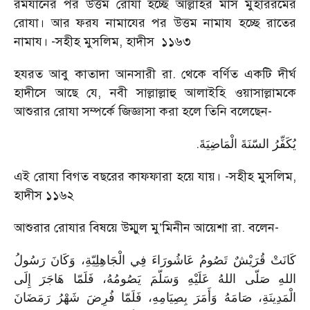
রমযানের পর উত্তম রোযা হচ্ছে আল্লাহর মাস মুহাররমের
রোযা। আর ফরয নামাযের পর উত্তম নামায হচ্ছে রাতের
নামায। -সহীহ মুসলিম, হাদীস ১১৬৩
হযরত আবু কাতাদা আনসারী রা. থেকে বর্ণিত একটি দীর্ঘ
হাদীসে আছে যে, নবী সাল্লাল্লাহু আলাইহি ওয়াসাল্লামকে
আশুরার রোযা সম্পর্কে জিজ্ঞাসা করা হলে তিনি বলেছেন-
.
يُكَفِّرُ السّنَةَ الْمَاضِيَةَ
এই রোযা বিগত বছরের কাফফারা হয়ে যায়। -সহীহ মুসলিম,
হাদীস ১১৬২
আশুরার রোযার বিষয়ে উম্মুল মু’মিনীন আয়েশা রা. বলেন-
كَانَتْ قُرَيْشٌ تَصُومُ عَاشُورَاءَ فِي الْجَاهِلِيّةِ، وَكَانَ رَسُولُ
اللهِ صَلّى اللهُ عَلَيْهِ وَسَلّمَ يَصُومُهُ، فَلَمّا هَاجَرَ إِلَى
الْمَدِينَةِ، صَامَهُ وَأَمَرَ بِصِيَامِهِ، فَلَمّا فُرِضَ شَهْرُ رَمَضَانَ