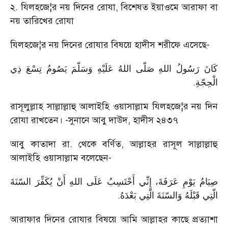
২. যিলহজে¦র নয় দিনের রোযা, বিশেষত ইয়াওমে আরাফা বা
নয় তারিখের রোযা
যিলহজে¦র নয় দিনের রোযার বিষয়ে হাদীস শরীফে এসেছে-
كَانَ رَسُولُ اللهِ صَلّى اللهُ عَلَيْهِ وَسَلّمَ يَصُومُ تِسْعَ ذِي
.
الْحِجّةِ
রাসূলুল্লাহ সাল্লাল্লাহু আলাইহি ওয়াসাল্লাম যিলহজে¦র নয় দিন
রোযা রাখতেন। -সুনানে আবু দাউদ, হাদীস ২৪৩৭
আবু কাতাদা রা. থেকে বর্ণিত, আল্লাহর রাসূল সাল্লাল্লাহু
আলাইহি ওয়াসাল্লাম বলেছেন-
صِيَامُ يَوْمِ عَرَفَةَ، إِنِّي أَحْتَسِبُ عَلَى اللهِ أَنْ يُكَفِّرَ السّنَةَ
.
الّتِي قَبْلَهُ وَالسّنَةَ الّتِي بَعْدَهُ
আরাফার দিনের রোযার বিষয়ে আমি আল্লাহর কাছে প্রত্যাশা