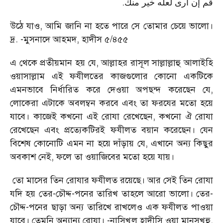
.
قم إن أرى لعله خير منك
উঠে যাও, আমি জানি না হতে পারে সে তোমার চেয়ে ভালো।
দ্র. -মুসনাদে আহমদ, হাদীস ৫/৪৫৫
এ থেকে প্রতীয়মান হয় যে, আল্লাহর রাসূল সাল্লাল্লাহু আলাইহি
ওয়াসাল্লাম এই ফযীলতের কাজগুলোর কোনো একটিকে
এমনভাবে নির্ধারিত করে দেওয়া অপছন্দ করেছেন যে,
লোকেরা এটাকে অবলম্বন করবে এবং তা ফরযের মতো হয়ে
যাবে। কাজেই কখনো এই রোযা রেখেছেন, কখনো ঐ রোযা
রেখেছেন এবং প্রত্যেকটিরই ফযীলত বয়ান করেছেন। যেন
বিশেষ কোনোটি এমন না হয়ে দাঁড়ায় যে, এখানে অন্য কিছুর
অবকাশ নেই, ফলে তা ওয়াজিবের মতো হয়ে যায়।
তো মাসের তিন রোযার ফযীলত রয়েছে। আর সেই তিন রোযা
যদি হয় তের-চৌদ্দ-পনের তারিখ তাহলে আরো ভালো। তের-
চৌদ্দ-পনের ছাড়া অন্য তারিখে রাখলেও এক ফযীলত পাওয়া
যাবে। তেমনি অন্যান্য রোযা। -নাসিখুল হাদীসি ওয়া মানসূখুহু,