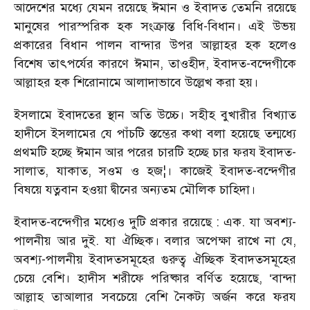
আদেশের মধ্যে যেমন রয়েছে ঈমান ও ইবাদত তেমনি রয়েছে
মানুষের পারস্পরিক হক সংক্রান্ত বিধি-বিধান। এই উভয়
প্রকারের বিধান পালন বান্দার উপর আল্লাহর হক হলেও
বিশেষ তাৎপর্যের কারণে ঈমান, তাওহীদ, ইবাদত-বন্দেগীকে
আল্লাহর হক শিরোনামে আলাদাভাবে উল্লেখ করা হয়।
ইসলামে ইবাদতের স্থান অতি উচ্চে। সহীহ বুখারীর বিখ্যাত
হাদীসে ইসলামের যে পাঁচটি স্তম্ভের কথা বলা হয়েছে তন্মধ্যে
প্রথমটি হচ্ছে ঈমান আর পরের চারটি হচ্ছে চার ফরয ইবাদত-
সালাত, যাকাত, সওম ও হজ¦। কাজেই ইবাদত-বন্দেগীর
বিষয়ে যত্নবান হওয়া দ্বীনের অন্যতম মৌলিক চাহিদা।
ইবাদত-বন্দেগীর মধ্যেও দুটি প্রকার রয়েছে : এক. যা অবশ্য-
পালনীয় আর দুই. যা ঐচ্ছিক। বলার অপেক্ষা রাখে না যে,
অবশ্য-পালনীয় ইবাদতসমূহের গুরুত্ব ঐচ্ছিক ইবাদতসমূহের
চেয়ে বেশি। হাদীস শরীফে পরিষ্কার বর্ণিত হয়েছে, ‘বান্দা
আল্লাহ তাআলার সবচেয়ে বেশি নৈকট্য অর্জন করে ফরয