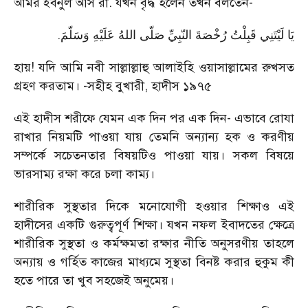
আমর ইবনুল আস রা. যখন বৃদ্ধ হলেন তখন বলতেন-
.
يَا لَيْتَنِي قَبِلْتُ رُخْصَةَ النّبِيِّ صَلّى اللهُ عَلَيْهِ وَسَلّمَ
হায়! যদি আমি নবী সাল্লাল্লাহু আলাইহি ওয়াসাল্লামের রুখসত
গ্রহণ করতাম। -সহীহ বুখারী, হাদীস ১৯৭৫
এই হাদীস শরীফে যেমন এক দিন পর এক দিন- এভাবে রোযা
রাখার নিয়মটি পাওয়া যায় তেমনি অন্যান্য হক ও করণীয়
সম্পর্কে সচেতনতার বিষয়টিও পাওয়া যায়। সকল বিষয়ে
ভারসাম্য রক্ষা করে চলা কাম্য।
শারীরিক সুস্থতার দিকে মনোযোগী হওয়ার শিক্ষাও এই
হাদীসের একটি গুরুত্বপূর্ণ শিক্ষা। যখন নফল ইবাদতের ক্ষেত্রে
শারীরিক সুস্থতা ও কর্মক্ষমতা রক্ষার নীতি অনুসরণীয় তাহলে
অন্যায় ও গর্হিত কাজের মাধ্যমে সুস্থতা বিনষ্ট করার হুকুম কী
হতে পারে তা খুব সহজেই অনুমেয়।