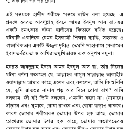
৭. এক দিন পর পর রোযা
এই সওমকে হাদীস শরীফে ‘সওমে দাউদ’ বলা হয়েছে। এ
প্রসঙ্গে হযরত আবদুল্লাহ ইবনে আমর ইবনুল আস রা.-এর
একটি চমৎকার ঘটনা হাদীসের কিতাবে বর্ণিত হয়েছে।
ঘটনাটি একদিকে যেমন ইসলামী শিক্ষার ব্যাপ্তি, সহজতা ও
স্বাভাবিকতার একটি উজ্জ্বল দৃষ্টান্ত, তেমনি সাহাবায়ে কেরামের
ইবাদত-প্রিয়তা ও আখিরাতমুখিতারও এক অনুপম নমুনা।
হযরত আবদুল্লাহ ইবনে আমর ইবনুল আস রা. তাঁর নিজের
ঘটনা বর্ণনা করেছেন যে, আল্লাহর রাসূল সাল্লাল্লাহু আলাইহি
ওয়াসাল্লাম আমার কাছে এলেন এবং বললেন, আমি কি শুনিনি
যে, তুমি রাতভর নামায পড় আর দিনে রোযা রাখ? আমি
বললাম, জী হাঁ! তিনি বললেন, এমনটা করো না। (নামাযে)
দাঁড়াবে এবং ঘুমাবে, রোযা রাখবে এবং রোযা ছাড়াও থাকবে।
কারণ তোমার শরীরেরও তোমার উপর হক আছে, তোমার
চোখেরও তোমার উপর হক আছে, তোমার অভ্যাগতেরও