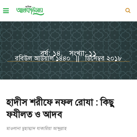
বর্ষ: ১৪, সংখ্যা: ১১
রবিউল আউয়াল ১৪৪০ || ডিসেম্বর ২০১৮
হাদীস শরীফে নফল রোযা : কিছু
ফযীলত ও আদব
মাওলানা মুহাম্মাদ যাকারিয়া আব্দুল্লাহ