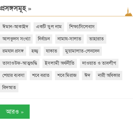
»
প্রসঙ্গসমূহ
ঈমান-আকাইদ
একটি ভুল নাম
শিক্ষা/সিলেবাস
আলকুদস সংখ্যা
নির্বাচন
নামায-সালাত
তাহারাত
রমযান প্রসঙ্গ
হজ্জ্ব
যাকাত
মুয়ামালাত-লেনদেন
তাসাওউফ-আত্মশুদ্ধি
ইসলামী অর্থনীতি
দাওয়াত ও তাবলীগ
শেয়ার ব্যবসা
শবে বরাত
শবে মিরাজ
ঈদ
নারী অধিকার
বিদআত
»
আরও