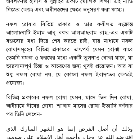
অবলম্বনও হাদীস ও সুন্নাহর একটি মৌলিক শিক্ষা। এই নীতি
নিজের ক্ষেত্রে এবং অধীনস্তদের ক্ষেত্রে অনুসরণ করা কাম্য।
নফল রোযার বিভিন্ন প্রকার ও তার ফযীলত সংক্রান্ত
আলোচনাটি ইমাম আবু বকর আলআছরাম রাহ.-এর একটি
বক্তব্যের মধ্য দিয়ে শেষ করতে চাই, যার মাধ্যমে নফল
রোযাসমূহের বিভিন্ন প্রকারের তাৎপর্য যেমন বোঝা যাবে
তেমনি নফল ও ফরযের মধ্যে একটি তুলনাও বোঝা যাবে, যা
ভারসাম্যপূর্ণ চিন্তা ও আচরণের জন্য খুবই প্রয়োজন। আর যা
শুধু নফল রোযা নয়, যে কোনো নফল ইবাদতের ক্ষেত্রেই
প্রযোজ্য।
বিভিন্ন প্রকারের নফল রোযা যেমন, মাসে তিন দিন রোযা,
আইয়ামে বীযের রোযা, শা‘বান মাসের রোযা ইত্যাদি বর্ণনার
পর তিনি লেখেন-
وذلك أن أصل الفرض إنما هو الشهر المبارك الذي
افترضه الله عز وجل، وأجمع أهل الإسلام على صومه،