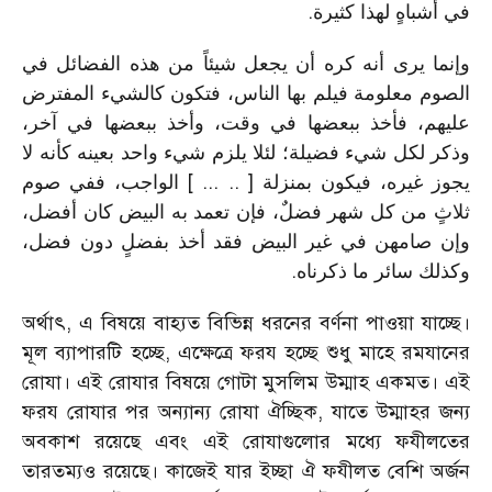
.
في أشباهٍ لهذا كثيرة
وإنما يرى أنه كره أن يجعل شيئاً من هذه الفضائل في
الصوم معلومة فيلم بها الناس، فتكون كالشيء المفترض
عليهم، فأخذ ببعضها في وقت، وأخذ ببعضها في آخر،
وذكر لكل شيء فضيلة؛ لئلا يلزم شيء واحد بعينه كأنه لا
يجوز غيره، فيكون بمنزلة [ .. ... ] الواجب، ففي صوم
ثلاثٍ من كل شهر فضلٌ، فإن تعمد به البيض كان أفضل،
وإن صامهن في غير البيض فقد أخذ بفضلٍ دون فضل،
.
وكذلك سائر ما ذكرناه
অর্থাৎ, এ বিষয়ে বাহ্যত বিভিন্ন ধরনের বর্ণনা পাওয়া যাচ্ছে।
মূল ব্যাপারটি হচ্ছে, এক্ষেত্রে ফরয হচ্ছে শুধু মাহে রমযানের
রোযা। এই রোযার বিষয়ে গোটা মুসলিম উম্মাহ একমত। এই
ফরয রোযার পর অন্যান্য রোযা ঐচ্ছিক, যাতে উম্মাহর জন্য
অবকাশ রয়েছে এবং এই রোযাগুলোর মধ্যে ফযীলতের
তারতম্যও রয়েছে। কাজেই যার ইচ্ছা ঐ ফযীলত বেশি অর্জন