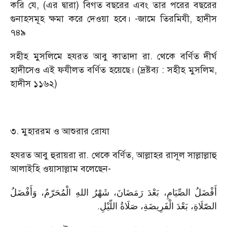
করি যে, (এর দ্বারা) বিগত বছরের এবং তার পরের বছরের
গুনাহসমূহ ক্ষমা করে দেওয়া হবে। -জামে তিরমিযী, হাদীস
৭৪৯
সহীহ মুসলিমে হযরত আবু কাতাদা রা. থেকে বর্ণিত দীর্ঘ
হাদীসেও এই ফযীলত বর্ণিত হয়েছে। (দ্রষ্টব্য : সহীহ মুসলিম,
হাদীস ১১৬২)
৩. মুহাররম ও আশুরার রোযা
হযরত আবু হুরায়রা রা. থেকে বর্ণিত, আল্লাহর রাসূল সাল্লাল্লাহু
আলাইহি ওয়াসাল্লাম বলেছেন-
أَفْضَلُ الصِّيَامِ، بَعْدَ رَمَضَانَ، شَهْرُ اللهِ الْمُحَرّمُ، وَأَفْضَلُ
.
الصّلَاةِ، بَعْدَ الْفَرِيضَةِ، صَلَاةُ اللّيْلِ