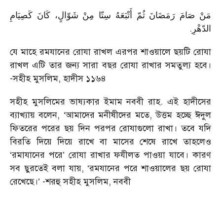
مَنْ صَامَ رَمَضَانَ ثُمّ أَتْبَعَهُ سِتّا مِنْ شَوّالٍ، كَانَ كَصِيَامِ
.
الدّهْرِ
যে মাহে রমযানের রোযা রাখল এরপর শাওয়ালে ছয়টি রোযা
রাখল এটি তার জন্য সারা বছর রোযা রাখার সমতুল্য হবে।
-সহীহ মুসলিম, হাদীস ১১৬৪
সহীহ মুসলিমের ভাষ্যকার ইমাম নববী রাহ. এই হাদীসের
ব্যাখ্যায় বলেন, ‘আমাদের মনীষীদের মতে, উত্তম হচ্ছে ঈদুল
ফিতরের পরের ছয় দিন পরপর রোযাগুলো রাখা। তবে যদি
বিরতি দিয়ে দিয়ে রাখে বা মাসের শেষে রাখে তাহলেও
‘রমাযানের পরে’ রোযা রাখার ফযীলত পাওয়া যাবে। কারণ
সব ছুরতেই বলা যায়, ‘রমযানের পরে শাওয়ালের ছয় রোযা
রেখেছে।’ -শরহু সহীহ মুসলিম, নববী