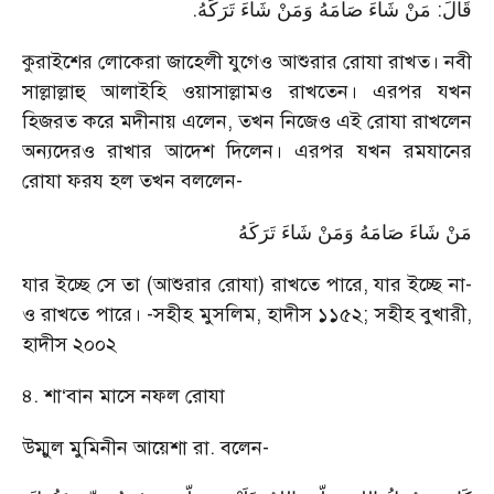
.
قَالَ: مَنْ شَاءَ صَامَهُ وَمَنْ شَاءَ تَرَكَهُ
কুরাইশের লোকেরা জাহেলী যুগেও আশুরার রোযা রাখত। নবী
সাল্লাল্লাহু আলাইহি ওয়াসাল্লামও রাখতেন। এরপর যখন
হিজরত করে মদীনায় এলেন, তখন নিজেও এই রোযা রাখলেন
অন্যদেরও রাখার আদেশ দিলেন। এরপর যখন রমযানের
রোযা ফরয হল তখন বললেন-
مَنْ شَاءَ صَامَهُ وَمَنْ شَاءَ تَرَكَهُ
যার ইচ্ছে সে তা (আশুরার রোযা) রাখতে পারে, যার ইচ্ছে না-
ও রাখতে পারে। -সহীহ মুসলিম, হাদীস ১১৫২; সহীহ বুখারী,
হাদীস ২০০২
৪. শা‘বান মাসে নফল রোযা
উম্মুল মুমিনীন আয়েশা রা. বলেন-