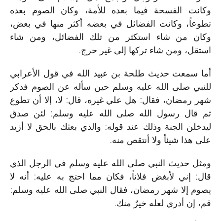
وكانت الفسحة فيما بعده للأمة، وكان الصوم بعده
تطوعاً، وكانت الفضائل في بعضه أكثر منها في بعض،
وكان من شاء استكثر من تلك الفضائل، ومن شاء
.
استقل، ومن شاء تركها إلى غير حرج
أما سمعت حديث طلحة بن عبيد الله في قول الأعرابي
للنبي صلى الله عليه وسلم حين سأله عن الصوم فذكر
شهر رمضان، فقال: هل علي غيره، قال: لا، إلا أن تطوع
ثم قال رسول الله صلى الله عليه وسلم: لئن صدق
ليدخلن الجنة وذلك عند قوله: والذي بعثك بالحق لا أزيد
.
على هذا شيئاً ولا أنتقص منه
ومثل حديث النبي صلى الله عليه وسلم في الرجل الذي
قال: إني لأبغض فلاناً، فكان مما احتج به عليه: أنه لا
يصوم إلا شهر رمضان، فقال النبي صلى الله عليه وسلم:
.
قم، إن أدري لعله خيرٌ منك