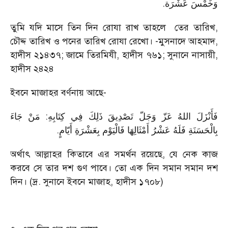
.
وَخَمْسَ عَشْرَة
তুমি যদি মাসে তিন দিন রোযা রাখ তাহলে তের তারিখ,
চৌদ্দ তারিখ ও পনের তারিখ রোযা রেখো। -মুসনাদে আহমাদ,
হাদীস ২১৪৩৭; জামে তিরমিযী, হাদীস ৭৬১; সুনানে নাসায়ী,
হাদীস ২৪২৪
ইবনে মাজাহর বর্ণনায় আছে-
فَأَنْزَلَ اللهُ عَزّ وَجَلّ تَصْدِيقَ ذَلِكَ فِي كِتَابِهِ: مَنْ جَاءَ
.
بِالْحَسَنَةِ فَلَهُ عَشْرُ أَمْثَالِهَا فَالْيَوْم بِعَشْرَةِ أَيّامٍ
অর্থাৎ আল্লাহর কিতাবে এর সমর্থন রয়েছে, যে নেক কাজ
করবে সে তার দশ গুণ পাবে। তো এক দিন সমান সমান দশ
দিন। (দ্র. সুনানে ইবনে মাজাহ, হাদীস ১৭০৮)