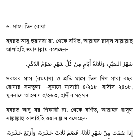
৬. মাসে তিন রোযা
হযরত আবু হুরায়রা রা. থেকে বর্ণিত, আল্লাহর রাসূল সাল্লাল্লাহু
আলাইহি ওয়াসাল্লাম বলেছেন-
.
شَهْرُ الصَبْرِ، وَثَلَاثَةُ أَيّامٍ مِنْ كُلِّ شَهْرٍ صَوْمُ الدّهْرِ
সবরের মাস (রমযান) ও প্রতি মাসে তিন দিন সারা বছর
রোযার সমতুল্য। -সুনানে নাসায়ী ৪/২১৮, হাদীস ২৪০৮;
মুসনাদে আহমাদ ২/২৬৩, হাদীস ৭৫৭৭
হযরত আবু যর গিফারী রা. থেকে বর্ণিত, আল্লাহর রাসূল
সাল্লাল্লাহু আলাইহি ওয়াসাল্লাম বলেছেন-
إِذَا صُمْتَ مِنْ شَهْرٍ ثَلَاثًا، فَصُمْ ثَلَاثَ عَشْرَةَ، وَأَرْبَعَ عَشْرَةَ،