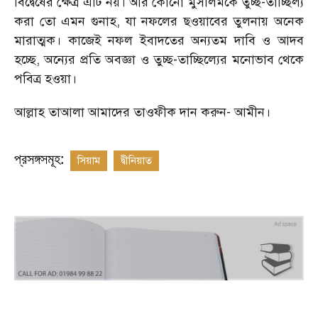
বিদ্বেষের ক্ষেত্র এটি নয়। আর কোনো মুসলিমকে তুচ্ছ-তাচ্ছিল্য
করা তো এমন গুনাহ, যা নফলের ছওয়াবের তুলনায় অনেক
মারাত্মক। কাজেই নফল ইবাদতের অন্যতম দাবি ও আদব
হচ্ছে, অন্যের প্রতি অবজ্ঞা ও তুচ্ছ-তাচ্ছিল্যের মনোভাব থেকে
পবিত্র হওয়া।
আল্লাহ তাআলা আমাদের তাওফীক দান করুন- আমীন।
প্রসঙ্গসমূহ:
সিয়াম
দ্বীনিয়াত