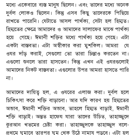
মধ্যে একেবারে ব্যস্ত মানুষ ছিলেন। এবং তাদের মধ্যে অনেক
দুর্বল লোকও ছিলেন। কিন্তু এসব কিছু তাদেরকে পিছিয়ে
রাখতে পারেনি। যেটাতে আসল পার্থক্য, সেটা হল হিম্মত।
হিম্মতের ক্ষেত্রে আমাদের ও আমাদের সালাফের মাঝে পার্থক্য
হয়ে গেছে। ঈমানী শক্তির মধ্যে পার্থক্য হয়ে গেছে। এটা
একটা বাস্তবতা। এটা অস্বীকার করা মুশকিল। আমরা যে
ওযর দাঁড় করাই, সেগুলো তো তারা চিন্তাও করতেন না।
এগুলো শুনলে তারা হাসতেন। কিন্তু এখন এই ওযরগুলোই
আমাদের নিকট বাস্তবতা। এগুলোর উপর আমরা হাসতে পারি
না।
আমাদের দায়িত্ব হল, এ ওযরের এলাজ করা। দুর্বল হলে
চিকিৎসা করে শক্তি বাড়ানো। আর যদি কারণ হয় হিম্মতের
অভাব, ঈমানী শক্তির অভাব, তাহলে হিম্মত বাড়াই, ঈমানী
শক্তি বাড়াই। অন্তত হাফেয যারা তাদের উচিত, তাহাজ্জুদে
কুরআন খতমের চেষ্টা করা। তাহাজ্জুদকে তাহাজ্জুদ বলে-
প্রথমে ঘুমাবে তারপর ঘুম থেক উঠে নামায পড়বে। এটা হল