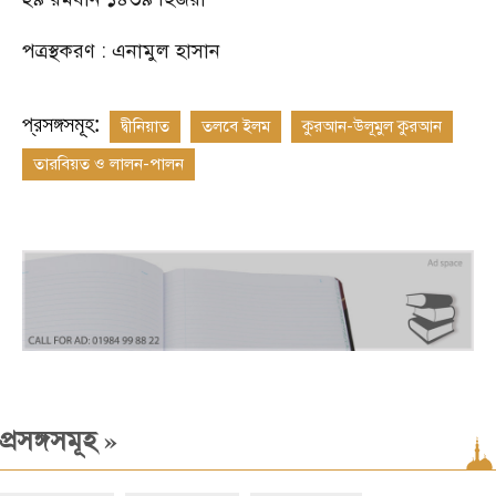
পত্রস্থকরণ : এনামুল হাসান
প্রসঙ্গসমূহ:
দ্বীনিয়াত
তলবে ইলম
কুরআন-উলূমুল কুরআন
তারবিয়ত ও লালন-পালন
»
প্রসঙ্গসমূহ