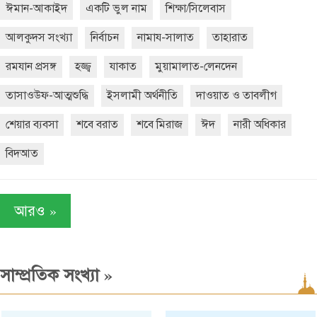
ঈমান-আকাইদ
একটি ভুল নাম
শিক্ষা/সিলেবাস
আলকুদস সংখ্যা
নির্বাচন
নামায-সালাত
তাহারাত
রমযান প্রসঙ্গ
হজ্জ্ব
যাকাত
মুয়ামালাত-লেনদেন
তাসাওউফ-আত্মশুদ্ধি
ইসলামী অর্থনীতি
দাওয়াত ও তাবলীগ
শেয়ার ব্যবসা
শবে বরাত
শবে মিরাজ
ঈদ
নারী অধিকার
বিদআত
»
আরও
»
সাম্প্রতিক সংখ্যা