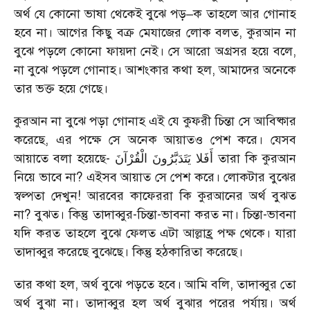
অর্থ যে কোনো ভাষা থেকেই বুঝে পড়–ক তাহলে আর গোনাহ
হবে না। আগের কিছু বক্র মেযাজের লোক বলত, কুরআন না
বুঝে পড়লে কোনো ফায়দা নেই। সে আরো অগ্রসর হয়ে বলে,
না বুঝে পড়লে গোনাহ। আশংকার কথা হল, আমাদের অনেকে
তার ভক্ত হয়ে গেছে।
কুরআন না বুঝে পড়া গোনাহ এই যে কুফরী চিন্তা সে আবিষ্কার
করেছে, এর পক্ষে সে অনেক আয়াতও পেশ করে। যেসব
আয়াতে বলা হয়েছে-
أَفَلا يَتَدَبَّرُونَ الْقُرْآنَ
তারা কি কুরআন
নিয়ে ভাবে না? এইসব আয়াত সে পেশ করে। লোকটার বুঝের
স্বল্পতা দেখুন! আরবের কাফেররা কি কুরআনের অর্থ বুঝত
না? বুঝত। কিন্তু তাদাব্বুর-চিন্তা-ভাবনা করত না। চিন্তা-ভাবনা
যদি করত তাহলে বুঝে ফেলত এটা আল্লাহ্র পক্ষ থেকে। যারা
তাদাব্বুর করেছে বুঝেছে। কিন্তু হঠকারিতা করেছে।
তার কথা হল, অর্থ বুঝে পড়তে হবে। আমি বলি, তাদাব্বুর তো
অর্থ বুঝা না। তাদাব্বুর হল অর্থ বুঝার পরের পর্যায়। অর্থ