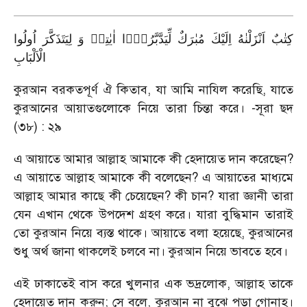
كِتٰبٌ اَنْزَلْنٰهُ اِلَیْكَ مُبٰرَكٌ لِّیَدَّبَّرُوْۤا اٰیٰتِهٖ وَ لِیَتَذَكَّرَ اُولُوا
الْاَلْبَابِ
কুরআন বরকতপূর্ণ ঐ কিতাব, যা আমি নাযিল করেছি, যাতে
কুরআনের আয়াতগুলোকে নিয়ে তারা চিন্তা করে। -সূরা ছদ
(৩৮) : ২৯
এ আয়াতে আমার আল্লাহ আমাকে কী হেদায়েত দান করেছেন?
এ আয়াতে আল্লাহ আমাকে কী বলেছেন? এ আয়াতের মাধ্যমে
আল্লাহ আমার কাছে কী চেয়েছেন? কী চান? যারা জ্ঞানী তারা
যেন এখান থেকে উপদেশ গ্রহণ করে। যারা বুদ্ধিমান তারাই
তো কুরআন নিয়ে ব্যস্ত থাকে। আয়াতে বলা হয়েছে, কুরআনের
শুধু অর্থ জানা থাকলেই চলবে না। কুরআন নিয়ে ভাবতে হবে।
এই ঢাকাতেই বাস করে খুলনার এক ভদ্রলোক, আল্লাহ তাকে
হেদায়েত দান করুন; সে বলে, কুরআন না বুঝে পড়া গোনাহ।