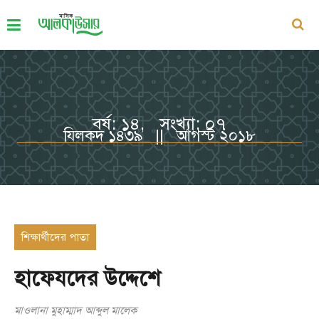
বর্ষ: ১৪, সংখ্যা: ০৭
যিলকদ ১৪৩৯ || আগস্ট ২০১৮
শিক্ষার্থীদের পাতা
হাফেযদের উদ্দেশে
মাওলানা মুহাম্মাদ আব্দুল মালেক