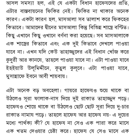
আসল সমস্যা হল, এই যে একটা বিধান হাফেযদের প্রতি,
এটার বাস্তবায়নের ফিকির নেই। ফিকির না থাকার অনেক
কারণ। একটা কারণ হল, মাসআলা সব তালাশ করে ফিকহের
কিতাবে। আমাদের দ্বীনের মাসআলা কিন্তু বিভিন্ন শাস্ত্রে বণ্টিত।
কিছু এখানে কিছু ওখানে বর্ণনা করা হয়েছে। সব মাসআলাকে
এক শাস্ত্রের কিতাবে এবং এক দুই কিতাবে দেখলে পাওয়া
যাবে না। এখন যদি কেউ তাহাজ্জুদের এই বিধান খোঁজ করে
কুদুরী আর কানযে, তাহলে পাওয়া যাবে না। এটা পাওয়া যাবে
ইহইয়াউ উলূমিদ্দীনে, কূতুল কুলূবে। এটা পাওয়া যাবে,
মুসান্নাফে ইবনে আবী শায়বায়।
এটা অনেক বড় অবহেলা। গায়রে হাফেযও শুয়ে থাকে বা
উঠলেও সূরা ফালাক-নাস দিয়ে দুই রাকাত তাহাজ্জুদ পড়ে।
হাফেযও শোয়ে থাকে বা উঠলেও ছোট ছোট সূরা দিয়ে দু-চার
রাকাত নামায পড়ে। তাহলে হাফেয আর হাফেয নয়- এ দুয়ের
মধ্যে পার্থক্য কী? যে হাফেয না সেও এক পারা করে মাসে
এক খতম দেওয়ার চেষ্টা করে। হাফেয যে সেও মাসে এক