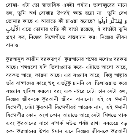
বোঝা- এটা তো স্বাভাবিক একটা পর্যায়। তাদাব্বুরের মানে
হল, তুমি অর্থ বোঝার উপরই ক্ষান্ত হয়ো না। তুমি দেখ
তোমার কাছে এ আয়াতে কী চাওয়া হয়েছে?
وَ لِیَتَذَكَّرَ اُولُوا
الْاَلْبَابِ
এতে তোমার প্রতি কী বার্তা রয়েছে, ঐ বার্তাটা তুমি
গ্রহণ কর, নিজের যিন্দেগীতে বাস্তবায়ন কর। নিজের জীবন
বানাও।
কুরআনুল কারীম বরকতপূর্ণ। কুরআনের শব্দের মধ্যেও বরকত
আছে। শব্দগুলো যদি তিলাওয়াত করে- এটাতে আলো আছে,
বরকত আছে, ফায়দা আছে। এর সওয়াব আছে। কিন্তু আল্লাহ
তাঁর বান্দাদের কাছে শুধু এতটুকু চাননি যে, তিলাওয়াত করে
সওয়াব হাসিল করবে। বরং এক নম্বরে যেটা চান সেটা হল,
নিজের জীবনকে কুরআনী জীবন বানানো। এই যে ঈমানী
যিন্দেগী, সেটা কুরআনী যিন্দেগীরই আরেক নাম, এই ঈমানী
যিন্দেগীর কোন্ অংশ কোন্ আয়াতে আছে সেটা শিখতে থাক
এবং কুরআনের সাথে সম্পর্ক মউত পর্যন্ত রাখ। সবচেয়ে বড়
হক- কুরআনের উপর ঈমান এনে নিজের জীবনকে কুরআনী