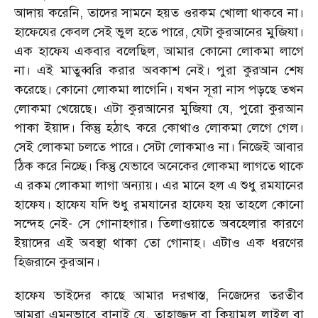
আদায় করেনি, তাদের সামনে হয়ত ওরকম খোলা থাকবে না।
হাফেযের কেবল সেই ভুল হতে পারে, যেটা কুরআনের মুজিযা।
এক হাফেয একবার বলেছিল, আমার কোনো লোকমা লাগে
না। এই মাতুব্বরি করার অবকাশ নেই। পুরা কুরআন শেষ
করেছে। কোনো লোকমা লাগেনি। যখন সূরা নাস পড়ছে তখন
লোকমা খেয়েছে। এটা কুরআনের মুজিযা যে, পুরো কুরআন
পাকা ইয়াদ। কিন্তু হঠাৎ করে কোথাও লোকমা লেগে গেল।
সেই লোকমা চলতে পারে। সেটা লোকমাও না। নিজেই আবার
ঠিক করে নিচ্ছে। কিন্তু যেভাবে অনেকের লোকমা লাগতে থাকে
এ রকম লোকমা লাগা অন্যায়। এর মানে হল এ শুধু রমযানের
হাফেয। হাফেয যদি শুধু রমযানের হাফেয হয় তাহলে কোনো
সন্দেহ নেই- সে গোনাহগার। তিলাওয়াতে অবহেলার কারণে
ইয়াদের এই অবস্থা থাকা তো গোনাহ। এটাও এক ধরণের
হিজরানে কুরআন।
হাফেয ভাইদের কাছে আমার দরখাস্ত, নিজেদের তরতীব
আমরা এমনভাবে বানাই যে, তাহাজ্জুদ বা কিয়ামুল লাইল বা