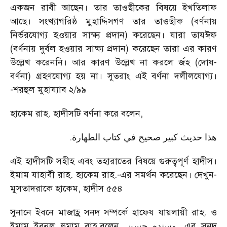
একজন রাবী আছেন। তার তাওছীকের বিষয়ে ইখতিলাফ
আছে। সংখ্যাগরিষ্ঠ মুহাদ্দিসগণ তার তাওছীক (বর্ণনায়
নির্ভরযোগ্য হওয়ার সাক্ষ্য প্রদান) করেছেন। যারা তাযঈফ
(বর্ণনায় দুর্বল হওয়ার সাক্ষ্য প্রদান) করেছেন তারা এর কারণ
উল্লেখ করেননি। আর কারণ উল্লেখ না করলে র্জহ (দোষ-
বর্ণনা) গ্রহণযোগ্য হয় না। সুতরাং এই বর্ণনা দলীলযোগ্য।
-শরহুল মুহায্যাব ২/৯৯
হাকেম রাহ. হাদীসটি বর্ণনা করে বলেন,
.
هذا حديث كبير صحيح في كتاب الطهارة
এই হাদীসটি সহীহ এবং তহারাতের বিষয়ে গুরুত্বপূর্ণ হাদীস।
ইমাম যাহাবী রাহ. হাকেম রাহ.-এর সমর্থন করেছেন। দেখুন-
মুসতাদরাকে হাকেম, হাদীস ৫৫৪
সুনানে ইবনে মাজাহ্র সনদ সম্পর্কে হাফেয যায়লায়ী রাহ. ও
ইমাম ইবনুল হুমাম রাহ.বলেন,
وسنده حسن
. এর সনদ