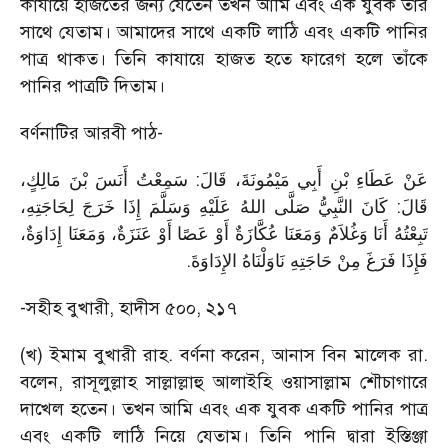
কাযায়ে হাজতের জন্য যেতেন তখন আমি এবং এক যুবক তাঁর
সাথে যেতাম। আমাদের সাথে একটি লাঠি এবং একটি পানির
পাত্র থাকত। তিনি কাযায়ে হাজত হতে ফারেগ হলে তাঁকে
পানির পাত্রটি দিতাম।
বর্ণনাটির আরবী পাঠ-
عَنْ عَطَاءِ بْنِ أَبِي مَيْمُونَةَ، قَالَ: سَمِعْتُ أَنَسَ بْنَ مَالِكٍ،
قَالَ: كَانَ النَّبِيُّ صَلَّى اللهُ عَلَيْهِ وَسَلَّمَ إِذَا خَرَجَ لِحَاجَتِهِ،
تَبِعْتُهُ أَنَا وَغُلاَمٌ وَمَعَنَا عُكَّازَةٌ أَوْ عَصًا أَوْ عَنَزَةٌ، وَمَعَنَا إِدَاوَةٌ،
.
فَإِذَا فَرَغَ مِنْ حَاجَتِهِ نَاوَلْنَاهُ الإِدَاوَةَ
-সহীহ বুখারী, হাদীস ৫০০, ২১৭
(খ) ইমাম বুখারী রাহ. বর্ণনা করেন, আনাস বিন মালেক রা.
বলেন, রাসূলুল্লাহ সাল্লাল্লাহু আলাইহি ওয়াসাল্লাম শৌচাগারে
দাখেল হতেন। তখন আমি এবং এক যুবক একটি পানির পাত্র
এবং একটি লাঠি নিয়ে যেতাম। তিনি পানি দ্বারা ইস্তিঞ্জা