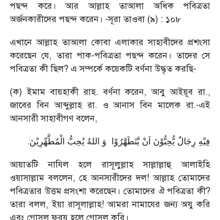
পছন্দ করে। আর আল্লাহ তাআলা অধিক পবিত্রতা
অর্জনকারীদের পছন্দ করেন। -সূরা তাওবা (৯) : ১০৮
এখানে আল্লাহ তাআলা কোবা এলাকার সাহাবীদের প্রশংসা
করেছেন যে, তারা পাক-পবিত্রতা পছন্দ করেন। তাদের সে
পবিত্রতা কী ছিল? এ সম্পর্কে কয়েকটি বর্ণনা উদ্ধৃত করছি-
(ক) ইমাম বায়হাকী রাহ. বর্ণনা করেন, আবু আইয়ূব রা.,
জাবের বিন আব্দুল্লাহ রা. ও আনাস বিন মালেক রা.-এই
আনসারী সাহাবীগণ বলেন,
.
فِیْهِ رِجَالٌ یُّحِبُّوْنَ اَنْ یَّتَطَهَّرُوْا وَ اللهُ یُحِبُّ الْمُطَّهِّرِیْنَ
আয়াতটি নাযিল হলে রাসূলুল্লাহ সাল্লাল্লাহু আলাইহি
ওয়াসাল্লাম বললেন, হে আনসারীদের দল! আল্লাহ তোমাদের
পবিত্রতার উত্তম প্রসংশা করেছেন। তোমাদের ঐ পবিত্রতা কী?
তারা বলল, ইয়া রাসূলাল্লাহ! আমরা নামাযের জন্য অযু করি
এবং গোসল ফরয হলে গোসল করি।