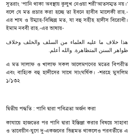
সুতরাং ‘পানি থাকা অবস্থায় কুলুখ নেওয়া শরী‘আতসম্মত নয়।’
বলে যে মত প্রচার করা হচ্ছে তা ইবনে হাবীব মালেকী রাহ.-
এর শায ও উম্মাহ-বিচ্ছিন্ন মত, যা বহু সহীহ হাদীস বিরোধী।
ইমাম নববী রাহ.-এর ভাষায়-
هذا خلاف ما عليه العلماء من السلف والخلف وخلاف
.
ظواهر السنن المتظاهرة. والله أعلم
এ মত সালাফ ও খালাফ সকল আলেমগণের মতের বিপরীত
এবং বাহ্যিক বহু হাদীসের সাথে সাংঘর্ষিক। -শরহে মুসলিম
১/১৩২
দ্বিতীয় পদ্ধতি : পানি দ্বারা পবিত্রতা অর্জন করা
কাযায়ে হাজতের পর পানি দ্বারা ইস্তিঞ্জা করার বিষয়ে সাহাবা
ও তাবেয়ীন-যুগে দু-একজনের ভিন্নমত থাকলেও পরবর্তীতে এ