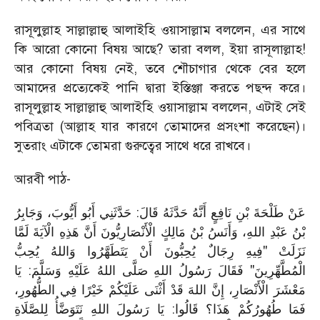
রাসূলুল্লাহ সাল্লাল্লাহু আলাইহি ওয়াসাল্লাম বললেন, এর সাথে
কি আরো কোনো বিষয় আছে? তারা বলল, ইয়া রাসূলাল্লাহ!
আর কোনো বিষয় নেই, তবে শৌচাগার থেকে বের হলে
আমাদের প্রত্যেকেই পানি দ্বারা ইস্তিঞ্জা করতে পছন্দ করে।
রাসূলুল্লাহ সাল্লাল্লাহু আলাইহি ওয়াসাল্লাম বললেন, এটাই সেই
পবিত্রতা (আল্লাহ যার কারণে তোমাদের প্রসংশা করেছেন)।
সুতরাং এটাকে তোমরা গুরুত্বের সাথে ধরে রাখবে।
আরবী পাঠ-
عَنْ طَلْحَةَ بْنِ نَافِعٍ أَنَّهُ حَدَّثَهُ قَالَ: حَدَّثَنِي أَبُو أَيُّوبَ، وَجَابِرُ
بْنُ عَبْدِ اللهِ، وَأَنَسُ بْنُ مَالِكٍ الْأَنْصَارِيُّونَ أَنَّ هَذِهِ الْآيَةَ لَمَّا
نَزَلَتْ "فِيهِ رِجَالٌ يُحِبُّونَ أَنْ يَتَطَهَّرُوا وَاللهُ يُحِبُّ
الْمُطَّهِّرِينَ" فَقَالَ رَسُولُ اللهِ صَلَّى اللهُ عَلَيْهِ وَسَلَّمَ: يَا
مَعْشَرَ الْأَنْصَارِ، إِنَّ اللهَ قَدْ أَثْنَى عَلَيْكُمْ خَيْرًا فِي الطُّهُورِ،
فَمَا طُهُورُكُمْ هَذَا؟ قَالُوا: يَا رَسُولَ اللهِ نَتَوَضَّأُ لِلصَّلَاةِ