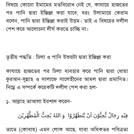
বিষয়ে কোনো ইমামের মতবিরোধ নেই যে, কাযায়ে হাজতের
পর পানি দ্বারা ইস্তিঞ্জা করা যাবে; বরং উলামায়ে কেরাম
বলেন, পানি দ্বারা ইস্তিঞ্জা করাই উত্তম। তাই এ বিষয়ের দলীল
পেশ করে আলোচনা দীর্ঘ করতে চাচ্ছি না।
তৃতীয় পদ্ধতি : ঢিলা ও পানি উভয়টা দ্বারা ইস্তিঞ্জা করা
কাযায়ে হাজতের পর ঢিলা ব্যবহার করে পানি দ্বারা ধোয়া
কুরআন-সুন্নাহ ও সালাফে সালেহীনের আমল দ্বারা প্রমাণিত।
নিম্নে এ সম্পর্কে কয়েকটি দলীল পেশ করা হল-
১. আল্লাহ তাআলা ইরশাদ করেন-
.
فِیْهِ رِجَالٌ یُّحِبُّوْنَ اَنْ یَّتَطَهَّرُوْا وَ اللهُ یُحِبُّ الْمُطَّهِّرِیْنَ
তাতে (কোবায়) এমন লোক আছে, যারা অধিকতর পবিত্রতা