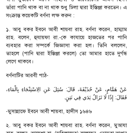
তাঁরা পানি থাক বা না থাক শুধু ঢিলা দ্বারা ইস্তিঞ্জা করতেন। এ
সংক্রান্ত কয়েকটি বর্ণনা লক্ষ করুন :
১. আবু বকর ইবনে আবী শায়বা রাহ. বর্ণনা করেন, হাম্মাম
রাহ. বলেন, হুযায়ফা রা.-কে কাযায়ে হাজতের পর পানি
ব্যবহার করা সম্পর্কে জিজ্ঞাসা করা হল। তিনি বললেন,
তাহলে (পানি দ্বারা ইস্তিঞ্জা করলে) তো আমার হাতে দুর্গন্ধ
লেগে থাকবে।
বর্ণনাটির আরবী পাঠ-
عَنْ هَمَّامٍ، عَنْ حُذَيْفَةَ، قَالَ: سُئِلَ عَنِ الِاسْتِنْجَاءِ بِالْمَاءِ،
.
فَقَالَ: إِذًا لَا تَزَالُ يَدَي فِي نَتِنٍ
-মুসান্নাফে ইবনে আবী শায়বা, হাদীস ১৬৪৬
২. আবু বকর ইবনে আবী শায়বা রাহ. বর্ণনা করেন, মুআযা