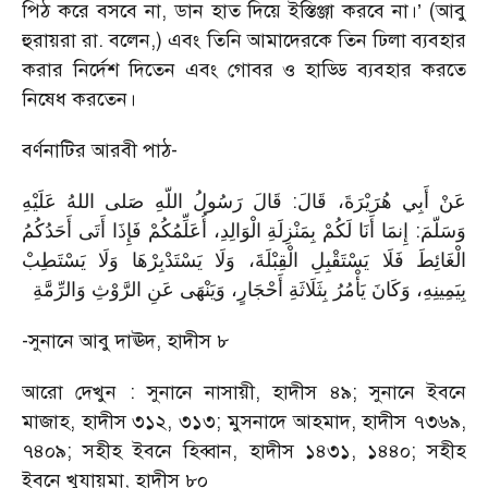
পিঠ করে বসবে না, ডান হাত দিয়ে ইস্তিঞ্জা করবে না।’ (আবু
হুরায়রা রা. বলেন,) এবং তিনি আমাদেরকে তিন ঢিলা ব্যবহার
করার নির্দেশ দিতেন এবং গোবর ও হাড্ডি ব্যবহার করতে
নিষেধ করতেন।
বর্ণনাটির আরবী পাঠ-
عَنْ أَبِي هُرَيْرَةَ، قَالَ: قَالَ رَسُولُ اللّهِ صَلى اللهُ عَلَيْهِ
وَسَلّمَ: إِنمَا أَنَا لَكُمْ بِمَنْزِلَةِ الْوَالِدِ، أُعَلِّمُكُمْ فَإِذَا أَتَى أَحَدُكُمُ
الْغَائِطَ فَلَا يَسْتَقْبِلِ الْقِبْلَةَ، وَلَا يَسْتَدْبِرْهَا وَلَا يَسْتَطِبْ
بِيَمِينِهِ، وَكَانَ يَأْمُرُ بِثَلَاثَةِ أَحْجَارٍ، وَيَنْهَى عَنِ الرَّوْثِ وَالرِّمَّةِ
-সুনানে আবু দাঊদ, হাদীস ৮
আরো দেখুন : সুনানে নাসায়ী, হাদীস ৪৯; সুনানে ইবনে
মাজাহ, হাদীস ৩১২, ৩১৩; মুসনাদে আহমাদ, হাদীস ৭৩৬৯,
৭৪০৯; সহীহ ইবনে হিব্বান, হাদীস ১৪৩১, ১৪৪০; সহীহ
ইবনে খুযায়মা, হাদীস ৮০