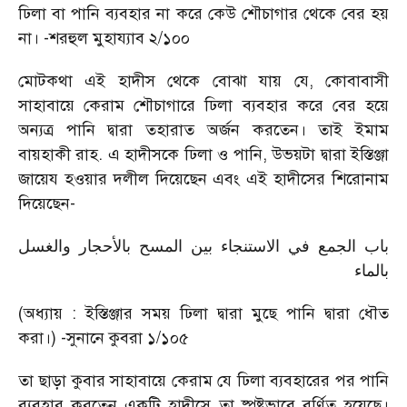
ঢিলা বা পানি ব্যবহার না করে কেউ শৌচাগার থেকে বের হয়
না। -শরহুল মুহায্যাব ২/১০০
মোটকথা এই হাদীস থেকে বোঝা যায় যে, কোবাবাসী
সাহাবায়ে কেরাম শৌচাগারে ঢিলা ব্যবহার করে বের হয়ে
অন্যত্র পানি দ্বারা তহারাত অর্জন করতেন। তাই ইমাম
বায়হাকী রাহ. এ হাদীসকে ঢিলা ও পানি, উভয়টা দ্বারা ইস্তিঞ্জা
জায়েয হওয়ার দলীল দিয়েছেন এবং এই হাদীসের শিরোনাম
দিয়েছেন-
باب الجمع في الاستنجاء بين المسح بالأحجار والغسل
بالماء
(অধ্যায় : ইস্তিঞ্জার সময় ঢিলা দ্বারা মুছে পানি দ্বারা ধৌত
করা।) -সুনানে কুবরা ১/১০৫
তা ছাড়া কুবার সাহাবায়ে কেরাম যে ঢিলা ব্যবহারের পর পানি
ব্যবহার করতেন একটি হাদীসে তা ষ্পষ্টভাবে বর্ণিত হয়েছে।