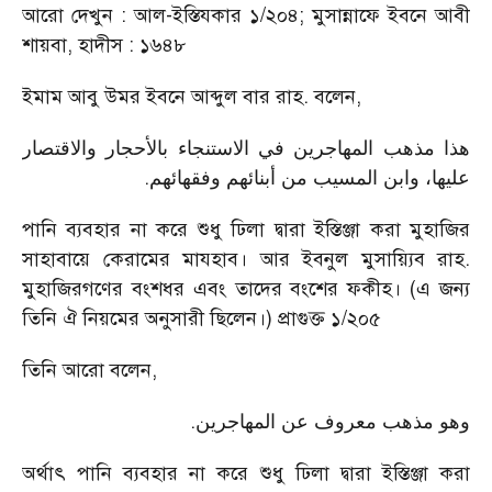
আরো দেখুন : আল-ইস্তিযকার ১/২০৪; মুসান্নাফে ইবনে আবী
শায়বা, হাদীস : ১৬৪৮
ইমাম আবু উমর ইবনে আব্দুল বার রাহ. বলেন,
هذا مذهب المهاجرين في الاستنجاء بالأحجار والاقتصار
.
عليها، وابن المسيب من أبنائهم وفقهائهم
পানি ব্যবহার না করে শুধু ঢিলা দ্বারা ইস্তিঞ্জা করা মুহাজির
সাহাবায়ে কেরামের মাযহাব। আর ইবনুল মুসায়্যিব রাহ.
মুহাজিরগণের বংশধর এবং তাদের বংশের ফকীহ। (এ জন্য
তিনি ঐ নিয়মের অনুসারী ছিলেন।) প্রাগুক্ত ১/২০৫
তিনি আরো বলেন,
.
وهو مذهب معروف عن المهاجرين
অর্থাৎ পানি ব্যবহার না করে শুধু ঢিলা দ্বারা ইস্তিঞ্জা করা