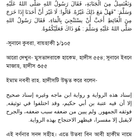
وَنَغْتَسِلُ مِنَ الْجَنَابَةِ، فَقَالَ رَسُولُ اللهِ صَلَّى اللهُ عَلَيْهِ
وَسَلَّمَ: "فَهَلْ مَعَ ذَلِكَ غَيْرُهُ. قَالُوا: لَا غَيْرَ أَنَّ أَحَدَنَا إِذَا خَرَجَ
مِنَ الْغَائِطِ أَحَبَّ أَنْ يسْتَنْجِيَ بِالْمَاءِ، فَقَالَ رَسُولُ اللهِ
.
صَلَّى اللهُ عَلَيْهِ وَسَلَّمَ : هُوَ ذَاكَ فَعَلَيْكُمُوهُ
-সুনানে কুবরা, বায়হাকী ১/১০৫
আরো দেখুন- মুসতাদরাকে হাকেম, হাদীস ৫৫৪; সুনানে ইবনে
মাজাহ, হাদীস ৩৫৫
ইমাম নববী রাহ. হাদীসটি উদ্ধৃত করে বলেন-
إسناد هذه الرواية و رواية ابن ماجه وغيره إسناد صحيح
إلا أن فيه عتبة بن أبي حكيم، وقد اختلفوا في توثيقه,
فوثقه الجمهور, ولم يبين من ضعفه سبب ضعفه، والجرح
.
لايقبل إلا مفسرا، فيظهر الاحتجاج بهذه الرواية
এই বর্ণনার সনদ সহীহ। এতে উতবা বিন আবী হাকীম নামে