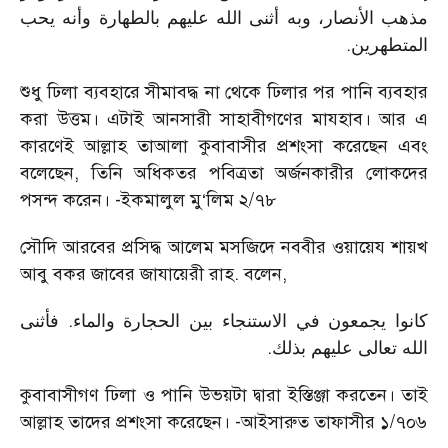
مذهب الأنصار، وبه أثنى الله عليهم بالطهارة وأنه يحب
.
المتطهرين
শুধু ঢিলা ব্যবহারে সীমাবদ্ধ না থেকে ঢিলার পর পানি ব্যবহার
করা উত্তম। এটাই আনসারী সাহাবীগণের মাযহাব। আর এ
কারণেই আল্লাহ তাআলা কুবাবাসীর প্রশংসা করেছেন এবং
বলেছেন, তিনি অধিকতর পবিত্রতা অর্জনকারীর লোকদের
পসন্দ করেন। -ইকমালুল মু‘লিম ২/৭৮
সৌদি আরবের প্রসিদ্ধ আলেম মসজিদে নববীর ওয়ায়েয শায়খ
আবু বকর জাবের জাযায়েরী রাহ. বলেন,
كانوا يجمعون في الاستنجاء بين الحجارة والماء. فأثنى
.
الله تعالى عليهم بذلك
কুবাবাসীগণ ঢিলা ও পানি উভয়টা দ্বারা ইস্তিঞ্জা করতেন। তাই
আল্লাহ তাদের প্রশংসা করেছেন। -আইসারুত তাফাসীর ১/৭০৬