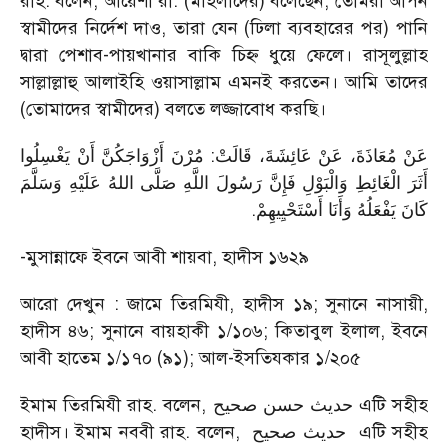
রাহ. বলেন, আয়েশা রা. (মহিলাদের) বলেছেন, তোমরা আপন
স্বামীদের নির্দেশ দাও, তারা যেন (ঢিলা ব্যবহারের পর) পানি
দ্বারা পেশাব-পায়খানার বাকি চিহ্ন ধুয়ে ফেলে। রাসূলুল্লাহ
সাল্লাল্লাহু আলাইহি ওয়াসাল্লাম এমনই করতেন। আমি তাদের
(তোমাদের স্বামীদের) বলতে লজ্জাবোধ করছি।
عَنْ مُعَاذَةَ، عَنْ عَائِشَةَ، قَالَتْ: مُرْنَ أَزْوَاجَكُنَّ أَنْ يَغْسِلُوا
أَثَرَ الْغَائِطِ وَالْبَوْلِ فَإِنَّ رَسُولَ اللَّهِ صَلَّى اللهُ عَلَيْهِ وَسَلَّمَ
.
كَانَ يَفْعَلُهُ وَأَنَا أَسْتَحْيِيهِمْ
-মুসান্নাফে ইবনে আবী শায়বা, হাদীস ১৬২৯
আরো দেখুন : জামে তিরমিযী, হাদীস ১৯; সুনানে নাসায়ী,
হাদীস ৪৬; সুনানে বায়হাকী ১/১০৬; কিতাবুল ইলাল, ইবনে
আবী হাতেম ১/১৭০ (৯১); আল-ইসতিযকার ১/২০৫
ইমাম তিরমিযী রাহ. বলেন,
حديث حسن صحيح
এটি সহীহ
হাদীস। ইমাম নববী রাহ. বলেন,
حديث صحيح
এটি সহীহ