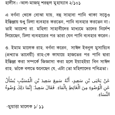
হাদীস। -আল-মাজমূ শরহুল মুহায্যাব ২/১০১
এ বর্ণনা থেকে বোঝা যায়, বহু সাহাবা পানি থাকা সত্ত্বেও
ইস্তিঞ্জায় শুধু ঢিলা ব্যবহার করতেন, পানি ব্যবহার করতেন না।
তাই আয়েশা রা. মহিলা সাহাবীদের মাধ্যমে তাদের নির্দেশ
দিয়েছেন, ঢিলা ব্যবহারের পর তারা যেন পানি ব্যবহার করেন।
৩. ইমাম মালেক রাহ. বর্ণনা করেন, সাঈদ ইবনুল মুসায়্যিব
(প্রখ্যাত তাবেয়ী) রাহ-কে কাযায়ে হাজতের পর পানি দ্বারা
ইস্তিঞ্জা করা সম্পর্কে জিজ্ঞাসা করা হলে ইয়াহইয়া বিন সাঈদ
রাহ. তাঁকে বলতে শুনেছেন যে, এটা তো মহিলাদের পবিত্রতা।
عَنْ يَحْيَى بْنِ سَعِيدٍ، أَنَّهُ سَمِعَ سَعِيدَ بْنِ الْمُسَيَّبِ يُسْأَلُ
عَنِ الْوُضُوءِ مِنَ الْغَائِطِ بِالْمَاءِ. فَقَالَ سَعِيدٌ: إِنَّمَا ذلِكَ وُضُوءُ
.
النِّسَاءِ
-মুয়াত্তা মালেক ১/ ১১