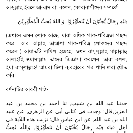
আব্দুল্লাহ ইবনে আব্বাস রা. বলেন, কোবাবাসীদের সম্পর্কে
.
فِیْهِ رِجَالٌ یُّحِبُّوْنَ اَنْ یَّتَطَهَّرُوْا وَ اللهُ یُحِبُّ الْمُطَّهِّرِیْنَ
(এখানে এমন লোক আছে, যারা অধিক পাক-পবিত্রতা পছন্দ
করে। আর আল্লাহ তাআলা পাক-পবিত্র লোকদের পছন্দ
করেন।) আয়াতটি নাযিল হয়েছে। তখন রাসূলুল্লাহ সাল্লাল্লাহু
আলাইহি ওয়াসাল্লাম তাদের জিজ্ঞাসা করলেন, তারা বলল,
ইয়া রাসূলাল্লাহ! আমরা ঢিলা ব্যবহারের পর পানি দ্বারা ধৌত
করি।
বর্ণনাটির আরবী পাঠ-
حدثنا عبد الله بن شبيب, ثنا أحمد بن محمد بن عبد
العزيز,قال: وجدت في كتابي أبي عن الزهري, عن عبيد
الله بن عبد الله, عن ابن عباس قال: نزلت هذه اللآية في
أهل قباء فِيْهِ رِجَالٌ يُحِّبُوْنَ أَنْ يَتَطَهَّرُوْا, وَاللُه يُحِبُّ