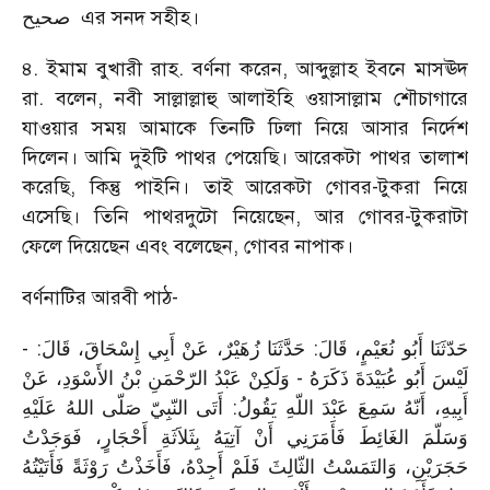
صحيح
এর সনদ সহীহ।
৪. ইমাম বুখারী রাহ. বর্ণনা করেন, আব্দুল্লাহ ইবনে মাসঊদ
রা. বলেন, নবী সাল্লাল্লাহু আলাইহি ওয়াসাল্লাম শৌচাগারে
যাওয়ার সময় আমাকে তিনটি ঢিলা নিয়ে আসার নির্দেশ
দিলেন। আমি দুইটি পাথর পেয়েছি। আরেকটা পাথর তালাশ
করেছি, কিন্তু পাইনি। তাই আরেকটা গোবর-টুকরা নিয়ে
এসেছি। তিনি পাথরদুটো নিয়েছেন, আর গোবর-টুকরাটা
ফেলে দিয়েছেন এবং বলেছেন, গোবর নাপাক।
বর্ণনাটির আরবী পাঠ-
حَدّثَنَا أَبُو نُعَيْمٍ، قَالَ: حَدَّثَنَا زُهَيْرٌ، عَنْ أَبِي إِسْحَاقَ، قَالَ: -
لَيْسَ أَبُو عُبَيْدَةَ ذَكَرَهُ - وَلَكِنْ عَبْدُ الرّحْمَنِ بْنُ الأَسْوَدِ، عَنْ
أَبِيهِ، أَنّهُ سَمِعَ عَبْدَ اللّهِ يَقُولُ: أَتَى النّبِيّ صَلّى اللهُ عَلَيْهِ
وَسَلّمَ الغَائِطَ فَأَمَرَنِي أَنْ آتِيَهُ بِثَلاَثَةِ أَحْجَارٍ، فَوَجَدْتُ
حَجَرَيْنِ، وَالتَمَسْتُ الثّالِثَ فَلَمْ أَجِدْهُ، فَأَخَذْتُ رَوْثَةً فَأَتَيْتُهُ