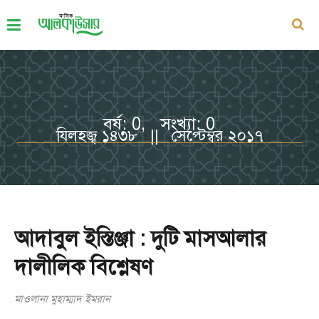
বর্ষ: 0, সংখ্যা: 0
যিলহজ্ব ১৪৩৮ || সেপ্টেম্বর ২০১৭
আদাবুল ইস্তিঞ্জা : দুটি মাসআলার
দালীলিক বিশ্লেষণ
মাওলানা মুহাম্মাদ ইমরান