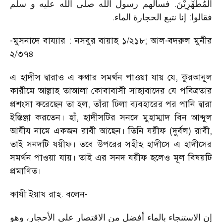
الْمُطَّهِّرِيْنَ. فسألهم رسول الله صلى الله عليه و سلم
.
فقالوا: إنا نتبع الحجارة الماء
-মুসনাদে বায্যার : নসবুর বায়াহ ১/২১৮; আল-বদরুল মুনীর
২/৩৭৪
এ হাদীস দ্বারাও এ কথার সমর্থন পাওয়া যায় যে, কুরআনুল
কারীমে আল্লাহ তাআলা কোবাবাসী সাহাবাদের যে পবিত্রতার
প্রশংসা করেছেন তা হল, তাঁরা ঢিলা ব্যবহারের পর পানি দ্বারা
ইস্তিঞ্জা করতেন। হাঁ, হাদীসটির সনদে মুহাম্মাদ বিন আব্দুল
আযীয নামে একজন রাবী আছেন। তিনি যয়ীফ (দুর্বল) রাবী,
তাই সনদটি যয়ীফ। তবে উপরের সহীহ হাদীসে এ হাদীসের
সমর্থন পাওয়া যায়। তাই এর সনদ যয়ীফ হলেও মূল বিষয়টি
প্রমাণিত।
কাযী ইয়ায রাহ. বলেন-
إن الاستنجاء بالماء أفضل من الاقتصار على الأحجار، وهو