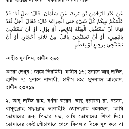
দ্বারা ইস্তিঞ্জা না করি।’ বর্ণনাটির আরবী পাঠ-
عَنْ عَبْدِ الرّحْمَنِ بْنِ يَزِيدَ، عَنْ سَلْمَانَ، قَالَ: قِيلَ لَهُ: قَدْ
عَلّمَكُمْ نَبِيكُمْ كُلّ شَيْءٍ حَتى الْخِرَاءَةَ قَالَ: فَقَالَ: أَجَلْ لَقَدْ
نَهَانَا أَنْ نَسْتَقْبِلَ الْقِبْلَةَ لِغَائِطٍ، أَوْ بَوْلٍ، أَوْ أَنْ نَسْتَنْجِيَ
بِالْيَمِينِ، أَوْ أَنْ نَسْتَنْجِيَ بِأَقَلّ مِنْ ثَلَاثَةِ أَحْجَارٍ، أَوْ أَنْ
.
نَسْتَنْجِيَ بِرَجِيعٍ أَوْ بِعَظْمٍ
-সহীহ মুসলিম, হাদীস ২৬২
আরো দেখুন : জামে তিরমিযী, হাদীস ১৬; সুনানে আবু দাঊদ,
হাদীস ৭; সুনানে নাসায়ী, হাদীস ৪৯; মুসনাদে আহমাদ,
হাদীস ২৩৭১৯
২. আবু দাঊদ রাহ. বর্ণনা করেন, আবু হুরায়রা রা. বলেন,
রাসূলুল্লাহ সাল্লাল্লাহু আলাইহি ওয়াসাল্লাম বলেছেন, ‘আমি
তোমাদের জন্য পিতার মত, আমি তোমাদের শিক্ষা দিই।
তোমাদের কেউ শৌচাগারে গেলে কিবলার দিকে মুখ করে বা