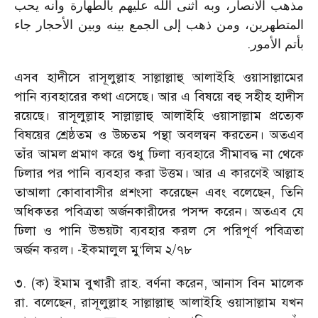
مذهب الأنصار، وبه أثنى الله عليهم بالطهارة وأنه يحب
المتطهرين، ومن ذهب إلى الجمع بينه وبين الأحجار جاء
.
بأتم الأمور
এসব হাদীসে রাসূলুল্লাহ সাল্লাল্লাহু আলাইহি ওয়াসাল্লামের
পানি ব্যবহারের কথা এসেছে। আর এ বিষয়ে বহু সহীহ হাদীস
রয়েছে। রাসূলুল্লাহ সাল্লাল্লাহু আলাইহি ওয়াসাল্লাম প্রত্যেক
বিষয়ের শ্রেষ্ঠতম ও উচ্চতম পন্থা অবলন্বন করতেন। অতএব
তাঁর আমল প্রমাণ করে শুধু ঢিলা ব্যবহারে সীমাবদ্ধ না থেকে
ঢিলার পর পানি ব্যবহার করা উত্তম। আর এ কারণেই আল্লাহ
তাআলা কোবাবাসীর প্রশংসা করেছেন এবং বলেছেন, তিনি
অধিকতর পবিত্রতা অর্জনকারীদের পসন্দ করেন। অতএব যে
ঢিলা ও পানি উভয়টা ব্যবহার করল সে পরিপূর্ণ পবিত্রতা
অর্জন করল। -ইকমালুল মু‘লিম ২/৭৮
৩. (ক) ইমাম বুখারী রাহ. বর্ণনা করেন, আনাস বিন মালেক
রা. বলেছেন, রাসূলুল্লাহ সাল্লাল্লাহু আলাইহি ওয়াসাল্লাম যখন