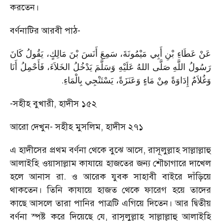
করতেন।
বর্ণনাটির আরবী পাঠ-
عَنْ عَطَاءِ بْنِ أَبِي مَيْمُونَةَ، سَمِعَ أَنَسَ بْنَ مَالِكٍ، يَقُولُ كَانَ
رَسُولُ اللَّهِ صَلَّى اللهُ عَلَيْهِ وَسَلَّمَ يَدْخُلُ الخَلاَءَ، فَأَحْمِلُ أَنَا
.
وَغُلاَمٌ إِدَاوَةً مِنْ مَاءٍ وَعَنَزَةً، يَسْتَنْجِي بِالْمَاءِ
-সহীহ বুখারী, হাদীস ১৫২
আরো দেখুন- সহীহ মুসলিম, হাদীস ২৭১
এ হাদীসের প্রথম বর্ণনা থেকে বুঝে আসে, রাসূলুল্লাহ সাল্লাল্লাহু
আলাইহি ওয়াসাল্লাম কাযায়ে হাজতের জন্য শৌচাগারে দাখেল
হলে আনাস রা. ও আরেক যুবক সাহাবী বাইরে দাঁড়িয়ে
থাকতেন। তিনি কাযায়ে হাজত থেকে ফারেগ হয়ে তাদের
কাছে আসলে তারা পানির পাত্রটি এগিয়ে দিতেন। আর দ্বিতীয়
বর্ণনা স্পষ্ট করে দিয়েছে যে, রাসূলুল্লাহ সাল্লাল্লাহু আলাইহি