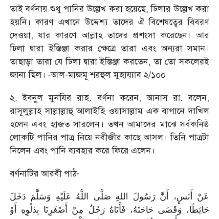
তাই বর্ণনায় শুধু পানির উল্লেখ করা হয়েছে, ঢিলার উল্লেখ করা
হয়নি। কারণ এখানে উদ্দেশ্য তাদের ঐ বিশেষত্বের বিবরণ
দেওয়া, যার কারণে আল্লাহ তাদের প্রশংসা করেছেন। আর
ঢিলা দ্বারা ইস্তিঞ্জা করার ক্ষেত্রে তারা এবং অন্যরা সমান।
তাছাড়া তারা যে ঢিলা দ্বারা ইস্তিঞ্জা করতেন, তা তো সকলেরই
জানা ছিল। -আল-মাজমূ শরহুল মুহায্যাব ২/১০০
২. ইবনুল মুনযির রাহ. বর্ণনা করেন, আনাস রা. বলেন,
রাসূলুল্লাহ সাল্লাল্লাহু আলাইহি ওয়াসাল্লাম এক বাগানে দাখিল
হলেন এবং হাজত সারলেন। তখন আমাদের মাঝে সর্বকনিষ্ঠ
লোকটি পানির পাত্র নিয়ে নবীজীর কাছে আসল। তিনি পাত্রটা
নিলেন এবং পানি ব্যবহার করে ফিরে এলেন।
বর্ণনাটির আরবী পাঠ-
عَنْ أَنَسٍ، أَنَّ رَسُولَ اللهِ صَلَّى اللَّهُ عَلَيْهِ وَسَلَّمَ دَخَلَ
حَائِطًا، وَقَضَى حَاجَتَهُ، فَأَتَاهُ رَجُلٌ مِنْ أَصْغَرِنَا بِدَلْوِهِ أَوْ