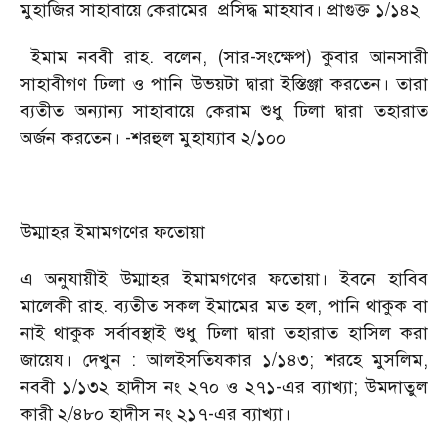
মুহাজির সাহাবায়ে কেরামের প্রসিদ্ধ মাহযাব। প্রাগুক্ত ১/১৪২
ইমাম নববী রাহ. বলেন, (সার-সংক্ষেপ) কুবার আনসারী
সাহাবীগণ ঢিলা ও পানি উভয়টা দ্বারা ইস্তিঞ্জা করতেন। তারা
ব্যতীত অন্যান্য সাহাবায়ে কেরাম শুধু ঢিলা দ্বারা তহারাত
অর্জন করতেন। -শরহুল মুহায্যাব ২/১০০
উম্মাহর ইমামগণের ফতোয়া
এ অনুযায়ীই উম্মাহর ইমামগণের ফতোয়া। ইবনে হাবিব
মালেকী রাহ. ব্যতীত সকল ইমামের মত হল, পানি থাকুক বা
নাই থাকুক সর্বাবস্থাই শুধু ঢিলা দ্বারা তহারাত হাসিল করা
জায়েয। দেখুন : আলইসতিযকার ১/১৪৩; শরহে মুসলিম,
নববী ১/১৩২ হাদীস নং ২৭০ ও ২৭১-এর ব্যাখ্যা; উমদাতুল
কারী ২/৪৮০ হাদীস নং ২১৭-এর ব্যাখ্যা।