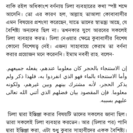
বাকি রইল অধিকাংশ বর্ণনায় ঢিলা ব্যবহারের কথা স্পষ্ট শব্দে
আসেনি। তো এর কারণ হল, আল্লাহ তাআলা কোবাবাসীর
এমন বিষয়ের প্রশংসা করেছেন, যাতে তাদের স্বাতন্ত্র্য আছে, যে
বৈশিষ্ট্য অন্যদের ছিল না। তখনকার যুগে আরবের সকলেই
ঢিলা ব্যবহার করত। ঢিলা নেওয়ার ক্ষেত্রে কুবাবাসীর বিশেষ
কোনো বিশেষত্ব নেই। এজন্য সাহাবায়ে কেরাম তা বর্ণনা
করার প্রয়োজন মনে করেননি। ইমাম নববী রাহ. বলেন-
إن الاستنجاء بالحجر كان معلوما عندهم، يفعله جميعهم.
وأما الاستنجاء بالماء فهو الذي انفردوا به، فلهذا ذكر ولم
يذكر الحجر، لأنه مشترك بينهم وبين غيرهم، ولكونه
معلوما. فإن المقصود بيان فضلهم الذي أثني الله تعالى
.
عليهم بسببه
ঢিলা দ্বারা ইস্তিঞ্জা করার বিষয়টি তাদের সকলের জানা ছিল।
তারা সকলেই ঢিলা ব্যবহার করতেন। আর (ঢিলার পর) পানি
দ্বারা ইস্তিঞ্জা করা, এটা শুধু কুবার সাহাবীদের একক বৈশিষ্ট্য।