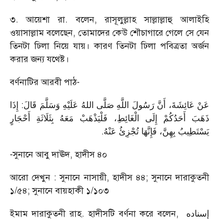
৩. আয়েশা রা. বলেন, রাসূলুল্লাহ সাল্লাল্লাহু আলাইহি
ওয়াসাল্লাম বলেছেন, তোমাদের কেউ শৌচাগারে গেলে সে যেন
তিনটা ঢিলা নিয়ে যায়। কারণ তিনটা ঢিলা পবিত্রতা অর্জন
করার জন্য যথেষ্ট।
বর্ণনাটির আরবী পাঠ-
عَنْ عَائِشَةَ، أَنَّ رَسُولَ اللَّهِ صَلَّى اللهُ عَلَيْهِ وَسَلَّمَ قَالَ: إِذَا
ذَهَبَ أَحَدُكُمْ إِلَى الْغَائِطِ، فَلْيَذْهَبْ مَعَهُ بِثَلَاثَةِ أَحْجَارٍ
.
يَسْتَطِيبُ بِهِنَّ، فَإِنَّهَا تُجْزِئُ عَنْهُ
-সুনানে আবু দাঊদ, হাদীস ৪০
আরো দেখুন : সুনানে নাসায়ী, হাদীস ৪৪; সুনানে দারাকুতনী
১/৫৪; সুনানে বায়হাকী ১/১০৩
ইমাম দারাকুতনী রাহ. হাদীসটি বর্ণনা করে বলেন,
إسناده