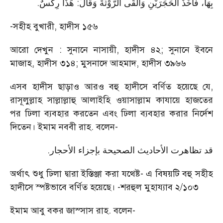
.
بِهَا، فَأَخَذَ الحَجَرَيْنِ وَأَلْقَى الرّوْثَةَ وَقَالَ: هَذَا رِكْسٌ
-সহীহ বুখারী, হাদীস ১৫৬
আরো দেখুন : সুনানে নাসায়ী, হাদীস ৪২; সুনানে ইবনে
মাজাহ, হাদীস ৩১৪; মুসনাদে আহমাদ, হাদীস ৩৯৬৬
এসব হাদীস ছাড়াও আরও বহু হাদীসে বর্ণিত হয়েছে যে,
রাসূলুল্লাহ সাল্লাল্লাহু আলাইহি ওয়াসাল্লাম কাযায়ে হাজতের
পর ঢিলা ব্যবহার করতেন এবং ঢিলা ব্যবহার করার নির্দেশ
দিতেন। ইমাম নববী রাহ. বলেন-
.
قد تظاهرت الأحاديث الصحيحة بإجزاء الأحجار
অর্থাৎ শুধু ঢিলা দ্বারা ইস্তিঞ্জা করা যথেষ্ট- এ বিষয়টি বহু সহীহ
হাদীসে স্পষ্টভাবে বর্ণিত হয়েছে। -শরহুল মুহায্যাব ২/১০৩
ইমাম আবু বকর জাস্সাস রাহ. বলেন-