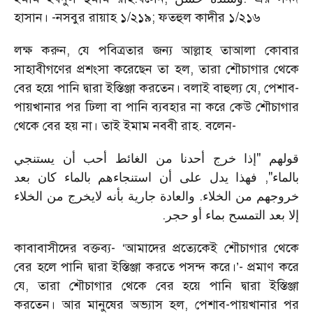
হাসান। -নসবুর রায়াহ ১/২১৯; ফতহুল কাদীর ১/২১৬
লক্ষ করুন, যে পবিত্রতার জন্য আল্লাহ তাআলা কোবার
সাহাবীগণের প্রশংসা করেছেন তা হল, তারা শৌচাগার থেকে
বের হয়ে পানি দ্বারা ইস্তিঞ্জা করতেন। বলাই বাহুল্য যে, পেশাব-
পায়খানার পর ঢিলা বা পানি ব্যবহার না করে কেউ শৌচাগার
থেকে বের হয় না। তাই ইমাম নববী রাহ. বলেন-
قولهم "إذا خرج أحدنا من الغائط أحب أن يستنجي
بالماء", فهذا يدل على أن استنجاءهم بالماء كان بعد
خروجهم من الخلاء. والعادة جارية بأنه لايخرج من الخلاء
.
إلا بعد التمسح بماء أو حجر
কাবাবাসীদের বক্তব্য- ‘আমাদের প্রত্যেকেই শৌচাগার থেকে
বের হলে পানি দ্বারা ইস্তিঞ্জা করতে পসন্দ করে।’- প্রমাণ করে
যে, তারা শৌচাগার থেকে বের হয়ে পানি দ্বারা ইস্তিঞ্জা
করতেন। আর মানুষের অভ্যাস হল, পেশাব-পায়খানার পর