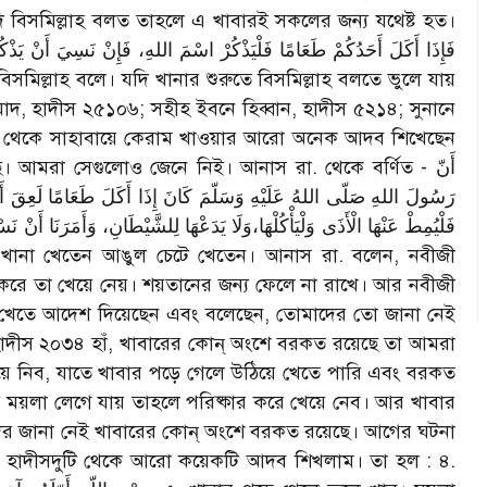
যদি বিসমিল্লাহ বলত তাহলে এ খাবারই সকলের জন্য যথেষ্ট হত।
ন থেকে সাহাবায়ে কেরাম খাওয়ার আরো অনেক আদব শিখেছেন
। আমরা সেগুলোও জেনে নিই। আনাস রা. থেকে বর্ণিত - أَنّ
رَسُولَ اللهِ صَلّى اللهُ عَلَيْهِ وَسَلّمَ كَانَ إِذَا أَكَلَ طَعَامًا لَعِقَ أَص
فَلْيُمِطْ عَنْهَا الْأَذَى وَلْيَأْكُلْهَا،وَلَا يَدَعْهَا لِلشَّيْطَانِ، وَأَمَرَنَا أَنْ
র করে তা খেয়ে নেয়। শয়তানের জন্য ফেলে না রাখে। আর নবীজী
চেটে খেতে আদেশ দিয়েছেন এবং বলেছেন, তোমাদের তো জানা নেই
হাদীস ২০৩৪ হাঁ, খাবারের কোন্ অংশে বরকত রয়েছে তা আমরা
ছিয়ে নিব, যাতে খাবার পড়ে গেলে উঠিয়ে খেতে পারি এবং বরকত
ময়লা লেগে যায় তাহলে পরিষ্কার করে খেয়ে নেব। আর খাবার
ের জানা নেই খাবারের কোন্ অংশে বরকত রয়েছে। আগের ঘটনা
হাদীসদুটি থেকে আরো কয়েকটি আদব শিখলাম। তা হল : ৪.