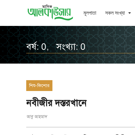
মূলপাতা
সকল সংখ্যা
বর্ষ: 0, সংখ্যা: 0
শিশু-কিশোর
নবীজীর দস্তরখানে
আবু আহমাদ