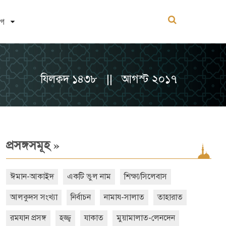
োগ
যিলক্বদ ১৪৩৮ || আগস্ট ২০১৭
»
প্রসঙ্গসমূহ
ঈমান-আকাইদ
একটি ভুল নাম
শিক্ষা/সিলেবাস
আলকুদস সংখ্যা
নির্বাচন
নামায-সালাত
তাহারাত
রমযান প্রসঙ্গ
হজ্জ্ব
যাকাত
মুয়ামালাত-লেনদেন