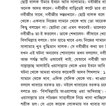
ছোট্ট বালক উমার ইবনে আবি সালামাহ। নবীজীর বাড়ি
অনেক আদর করেন। নবীজীর বাড়িতেই কাটে তার রাত
নবীজীর সাথে, নবীজীর দস্তরখানে। ছোট্ট বালক ব
থেকে। একবার নিজের সামনে থেকে খায় তো আরেকবার
কিছু বলছেন না। ছোটরা তো এমন করবেই। তাদেরকে
নবীজীও তা-ই করলেন। তাকে শেখালেন- কীভাবে খে
বিসমিল্লাহ বলবে। ডান হাতে খাবে এবং নিজের সামন
সালামাহ খুব বুদ্ধিমান বালক। সে নবীজীর কথা মন
যখন এই ঘটনা অন্যদের শোনালেন তখন বললেন, নবীজী
আজ পর্যন্ত আমি ওভাবেই খাই, যেভাবে নবীজী আমা
সাল্লাল্লাহু আলাইহি ওয়াসাল্লাম থেকে ওমর ইবনে 
ঘটনা থেকে আমরা খানার কয়েকটি আদব শিখলাম : ১. 
সামনে থেকে খাব; এদিক সেদিক থেকে নয়। খাওয়ার 
বললে খাবারে বরকত হয়। নইলে খাবারের বরকত চলে 
বলতে হয়- ‘বিসমিল্লাহি আওয়ালাহু ওয়া আখিরাহু’। এ
ওয়াসাল্লাম চার পাঁচজন সাহাবীকে নিয়ে খানা খাচ্ছি
শরীক হল। সে এসে কয়েক লোকমায় সব খাবার সাব