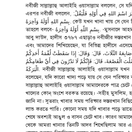
নবীজী সাল্লাল্লাহু আলাইহি ওয়াসাল্লাম বললেন, সে 
এরপর নবীজী বললেন, فَإِذَا أَكَلَ أَحَدُكُمْ طَعَامًا فَلْيَذْكُرْ اسْمَ اللهِ، فَإِنْ نَسِيَ أَنْ يَذْكُرَ اسْمَ اللهِ فِي أَوّلِهِ فَلْيَقُلْ:
بِسْمِ اللهِ أَوّلَهُ وَآخِرَهُ. কেউ যখন খানা খায় সে যেন বিসমিল্লাহ বলে। যদি খানার শুরুতে বিসমিল্লাহ বলতে ভুলে যায়
তাহলে বলবে- بِسْمِ اللّهِ أَوّلَهُ وَآخِرَهُ. -মুসনাদে আহমাদ, হাদীস ২৫১০৬; সহীহ ইবনে হিব্বান, হাদীস ৫২১৪; সুনানে
আবু দাউদ, হাদীস ৩৭৬৭ এছাড়াও নবীজীর দস্তরখা
এবং আমাদের শিখিয়েছেন, যা বিভিন্ন হাদীসে এসেছে
َابِعَهُ الثّلَاثَ، قَالَ: وَقَالَ: إِذَا سَقَطَتْ لُقْمَةُ أَحَدِكُمْ
 نَسْلُتَ الْقَصْعَةَ، قَالَ: فَإِنَّكُمْ لَا تَدْرُونَ فِي أَيِّ طَعَامِكُمُ
الْبَرَكَةُ. নবীজী সাল্লাল্লাহু আলাইহি ওয়াসাল্লাম যখন খানা খেতেন আঙুল চেটে খেতেন। আনাস রা. বলেন, নবীজী
বলেছেন, যদি কারো খাদ্য পড়ে যায় সে যেন পরিষ্কা
সাল্লাল্লাহু আলাইহি ওয়াসাল্লাম আমাদেরকে পাত্র 
খাদ্যের কোন্ অংশে বরকত রয়েছে। -সহীহ মুসলিম, 
জানি না। সুতরাং খাবার সময় পরিষ্কার দস্তরখান বি
লাভ করতে পারি। কোনো সময় যদি খাবার পড়ে তাতে 
শেষে অবশ্যই আঙুল ও বাসন চেটে খাব। কারণ আমাদ
থেকে আমরা খানার তিনটি আদব শিখেছিলাম আর এ 