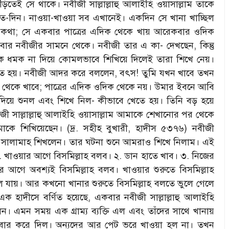
তেই সে থাকে। নবীজী সাল্লাল্লাহু আলাইহি ওয়াসাল্লাম তাকে
-দিন। নাওয়া-খাওয়া সব এখানেই। একদিন সে খানা খাচ্ছিল
লে কথা; সে একবার পাত্রের এদিক থেকে খায় আরেকবার ওদিক
 নবীজীর সামনে থেকে। নবীজী তার এ কা- দেখছেন, কিন্তু
 ধমক না দিয়ে কোমলভাবে শিখিয়ে দিলেই তারা শিখে নেয়।
তে হয়। নবীজী আদর করে বললেন, বৎস! তুমি যখন খাবে তখন
ে থেকে খাবে; পাত্রের এদিক ওদিক থেকে নয়। উমার ইবনে আবি
 দিয়ে শুনল এবং শিখে নিল- কীভাবে খেতে হয়। তিনি বড় হয়ে
 সাল্লাল্লাহু আলাইহি ওয়াসাল্লাম আমাকে শেখানোর পর থেকে
কে শিখিয়েছেন। (দ্র. সহীহ বুখারী, হাদীস ৫৩৭৬) নবীজী
আবি সালামাহ শিখলেন। তার ঘটনা শুনে আমরাও শিখে নিলাম। এই
খাওয়ার আগে বিসমিল্লাহ বলব। ২. ডান হাতে খাব। ৩. নিজের
আগে অবশ্যই বিসমিল্লাহ বলব। খাওয়ার শুরুতে বিসমিল্লাহ
যায়। আর কখনো খানার শুরুতে বিসমিল্লাহ বলতে ভুলে গেলে
ক হাদীসে বর্ণিত হয়েছে, একবার নবীজী সাল্লাল্লাহু আলাইহি
লেন। এমন সময় এক গ্রাম্য ব্যক্তি এল এবং তাঁদের সাথে খানায়
ার করে দিল। অন্যদের আর পেট ভরে খাওয়া হল না। তখন