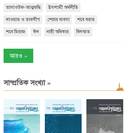
তাসাওউফ-আত্মশুদ্ধি
ইসলামী অর্থনীতি
দাওয়াত ও তাবলীগ
শেয়ার ব্যবসা
শবে বরাত
শবে মিরাজ
ঈদ
নারী অধিকার
বিদআত
»
আরও
»
সাম্প্রতিক সংখ্যা