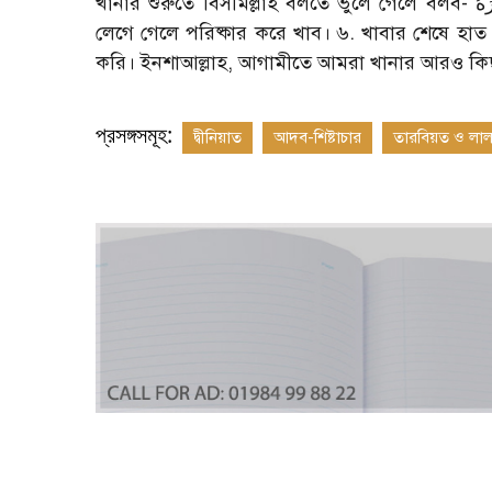
খানার শুরুতে বিসমিল্লাহ বলতে ভুলে গেলে বলব- بِسْمِ اللّهِ أَوّلَهُ وَآخِرَهُ. ৫. খাবার পড়ে গেলে তুলে খাব। ময়লা
লেগে গেলে পরিষ্কার করে খাব। ৬. খাবার শেষে হা
করি। ইনশাআল্লাহ, আগামীতে আমরা খানার আরও ক
প্রসঙ্গসমূহ:
দ্বীনিয়াত
আদব-শিষ্টাচার
তারবিয়ত ও লা