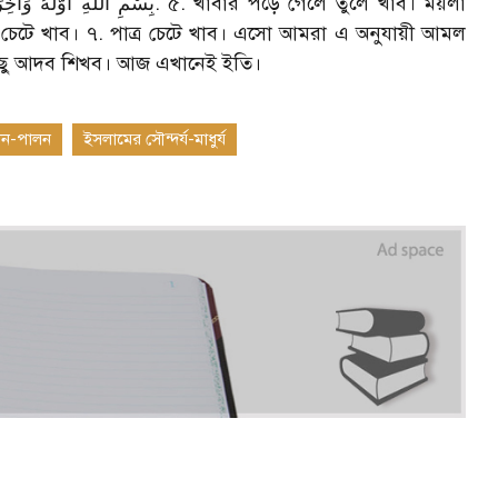
ত চেটে খাব। ৭. পাত্র চেটে খাব। এসো আমরা এ অনুযায়ী আমল
িছু আদব শিখব। আজ এখানেই ইতি।
লন-পালন
ইসলামের সৌন্দর্য-মাধুর্য