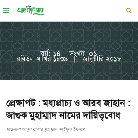
বর্ষ: ১৪, সংখ্যা: ০১
রবিউল আখির ১৪৩৯ || জানুয়ারি ২০১৮
প্রেক্ষাপট : মধ্যপ্রাচ্য ও আরব জাহান :
জাগুক মুহাম্মাদ নামের দায়িত্ববোধ
মাওলানা আবুল বাশার মুহাম্মাদ সাইফুল ইসলাম