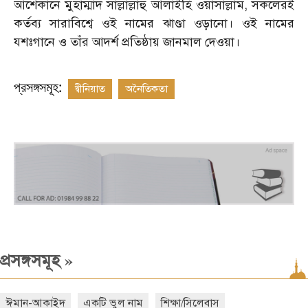
প্রসঙ্গসমূহ:
দ্বীনিয়াত
অনৈতিকতা
»
প্রসঙ্গসমূহ
ঈমান-আকাইদ
একটি ভুল নাম
শিক্ষা/সিলেবাস