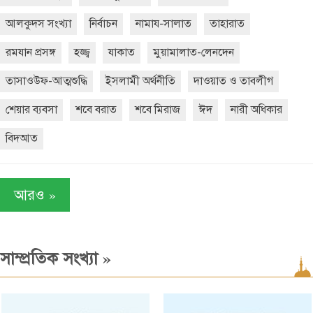
আলকুদস সংখ্যা
নির্বাচন
নামায-সালাত
তাহারাত
রমযান প্রসঙ্গ
হজ্জ্ব
যাকাত
মুয়ামালাত-লেনদেন
তাসাওউফ-আত্মশুদ্ধি
ইসলামী অর্থনীতি
দাওয়াত ও তাবলীগ
শেয়ার ব্যবসা
শবে বরাত
শবে মিরাজ
ঈদ
নারী অধিকার
বিদআত
»
আরও
»
সাম্প্রতিক সংখ্যা