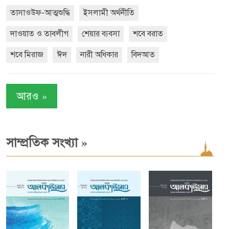
তাসাওউফ-আত্মশুদ্ধি
ইসলামী অর্থনীতি
দাওয়াত ও তাবলীগ
শেয়ার ব্যবসা
শবে বরাত
শবে মিরাজ
ঈদ
নারী অধিকার
বিদআত
»
আরও
»
সাম্প্রতিক সংখ্যা