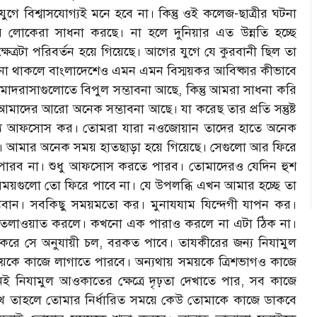
গে বিশ্বাসযোগ্যই মনে হবে না। কিন্তু ওই কলেজ-ছাত্রীর ঘটনা
য়ার লোকেরা সাধনা করছে। না হলে দুনিয়ার এত উন্নতি হচ্ছে
্রটা পরিবর্তন হয়ে গিয়েছে। আগের যুগে যে কুরবানী ছিল তা
 না থাকলে বাংলাদেশেও এমন এমন বিস্ময়কর আবিষ্কার কীভাবে
র মাদরাসাগুলোতে বিপুল সম্ভাবনা আছে, কিন্তু আমরা সাধনা করি
মাদের আরো অনেক সম্ভাবনা আছে। যা করেছ তার প্রতি সন্তুষ্ট
 জন্য আফসোস কর। তোমরা যারা নওজোয়ান তাদের হাতে অনেক
। আমার অনেক সময় হাতছাড়া হয়ে গিয়েছে। সেগুলো আর ফিরে
পারব না। শুধু আফসোস করতে পারব। তোমাদেরও যেদিন হুশ
 সময়গুলো তো ফিরে পাবে না। যে উপলব্ধি এখন আমার হচ্ছে তা
বান। সবকিছু সময়মতো কর। মুনাযযাম যিন্দেগী যাপন কর।
েলাওয়াত করলে। কখনো এক পারাও করলে না এটা ঠিক না।
ে সে অনুযায়ী চল, বরকত পাবে। তাযকীরের জন্য নিযামুল
ে কাজে লাগাতে পারবে। অন্যথায় সময়কে ত্রিশভাগও কাজে
 নিযামুল আওকাতের ক্ষেত্রে দৃঢ়তা দেখাতে পার, সব কাজে
াখ তাহলে তোমার নির্ধারিত সময়ে কেউ তোমাকে কাজে ডাকবে