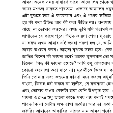
আমরা অনেক সময় সাধারণ ভালো কাজে লিপ্ত থেকে খুশ
কাজে মশগুল থাকতে পারতাম। এভাবে আমাদের প্রচ
এটা বুঝতে হলে ঐ কাফেলার এবং ঐ পথের অভিজ্ঞ প
হয় কী করা উচিত আর কী করা উচিত নয়। অন্যথায় ত
আছে, না তোমার কওমের। অথচ তুমি যদি পরামর্শ
লাগাতেন যে কাজে পুরো উম্মত ফায়দা পেত। সুতরাং 
না করুন-এখন আমার এই জযবা পয়দা হল যে, আমি সংস্কৃ
ভাষায় অধ্যয়ন করব। তাহলে বুঝতে সহজ হবে। নেক ন
জাতির বিশেষ কী ফায়দা হবে? অনেক মুসলমান তো সংস্ক
ছিলেন। কিন্তু কী ফায়দা হয়েছে? আমি শুধু আফসোস 
কোনো ফয়সালা করা যাবে না। মুরব্বীকে জিজ্ঞাসা ক
তিনি তোমার এবং কওমের ফায়দা মনে করলে অনুমতি 
বাংলা, ফিকহ চর্চা করবে না হাদীস, সে ফয়সালা চোখ
এবং তোমার কওম কোনটা দ্বারা বেশি উপকৃত হবে। স
সাধনা ও ক্ষেত্র শুধু ভালো কাজে সময় ব্যয় করাই স
পারত কি না সেটাও লক্ষ রাখা জরুরি। আর তা একা 
জরুরি। আমাদের আকাবির, যাদের নাম আমরা গর্বের সঙ