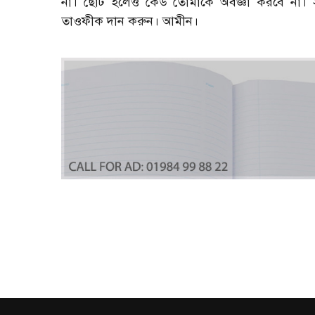
না। ছোট হলেও কেউ তোমাকে অবজ্ঞা করবে না। স
তাওফীক দান করুন। আমীন।