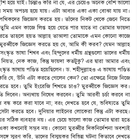
ি হয়ে যাই। চিন্তাও করি না যে, এর চেয়েও অনেক বেশি ভালো
ুর সময় অপচয় হয়ে যায়। এটা আবার একা একা বোঝা যায় না।
থিকদের জিজ্ঞেস করতে হয়। তাঁদের নিকট থেকে জেনে নিতে
ুমি এমন কাজে লিপ্ত হয়ে যেতে পার যাতে না তোমার ফায়দা
 করতে তাহলে হয়ত আল্লাহ তাআলা তোমাকে এমন কোনো কাজে
মুরব্বীকে জিজ্ঞেস করতে হয় যে, আমি কী করব? যেমন আল্লাহ
ত ভাষা শিখব এবং হিন্দুদের ধর্মীয় গ্রন্থগুলো তাদের ধর্মীয়
িয়ত, নেক কাজ, কিন্তু ফায়দা কতটুকু? এর দ্বারা আমার এবং
ৃত ভাষায় পণ্ডিত হয়েছিলেন। ড. শহীদুল্লাহও এ ভাষায় পণ্ডিত
করি যে, উনি এটা করতে গেলেন কেন? তো এক্ষেত্রে নিজে নিজে
রতে হবে। তুমি ইংরেজি শিখতে চাও? মুরব্বীকে জিজ্ঞেস কর।
দিবেন। অন্যথায় নিষেধ করবেন। তুমি আরবী চর্চা করবে না
 বন্ধ করে করা যাবে না; বরং দেখতে হবে যে, ভবিষ্যতে তুমি
েটা করতে হবে। দুনিয়ার লাইনের লোকেরা কিন্তু এটা করছে।
ময়ের সঠিক ব্যবহার নয়। এর চেয়ে ভালো কাজ তোমার দ্বারা হতে
একা কখনোই সম্ভব নয়। কোনো মুরব্বীর দিকনির্দেশনা অবশ্যই
্গে স্মরণ করি, তাদের বিস্ময়কর বিভিন্ন ঘটনা কিতাবে দেখতে