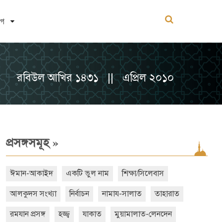
োগ
রবিউল আখির ১৪৩১ || এপ্রিল ২০১০
»
প্রসঙ্গসমূহ
ঈমান-আকাইদ
একটি ভুল নাম
শিক্ষা/সিলেবাস
আলকুদস সংখ্যা
নির্বাচন
নামায-সালাত
তাহারাত
রমযান প্রসঙ্গ
হজ্জ্ব
যাকাত
মুয়ামালাত-লেনদেন