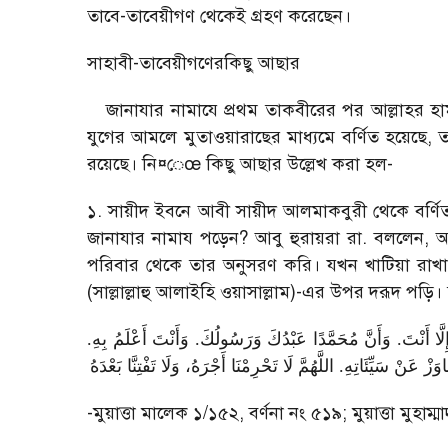
তাবে-তাবেয়ীগণ থেকেই গ্রহণ করেছেন।
সাহাবী-তাবেয়ীগণেরকিছু আছার
জানাযার নামাযে প্রথম তাকবীরের পর আল্লাহর হ
যুগের আমলে মুতাওয়ারাছের মাধ্যমে বর্ণিত হয়েছে
,
ত
রয়েছে। নি
¤
ে
œ
কিছু আছার উল্লেখ করা হল
-
১. সায়ীদ ইবনে আবী সায়ীদ আলমাকবুরী থেকে বর্ণি
জানাযার নামায পড়েন
?
আবু হুরায়রা রা. বললেন
,
আ
পরিবার থেকে তার অনুসরণ করি। যখন খাটিয়া রাখা 
(সাল্লাল্লাহু আলাইহি ওয়াসাল্লাম)-এর উপর দরূদ পড়
 إِلَّا أَنْتَ. وَأَنَّ مُحَمَّدًا عَبْدُكَ وَرَسُولُكَ. وَأَنْتَ أَعْلَمُ بِهِ
نْ سَيِّئَاتِهِ. اللَّهُمَّ لَا تَحْرِمْنَا أَجْرَهُ، وَلَا تَفْتِنَّا بَعْدَهُ
-
মুয়াত্তা মালেক ১/১৫২
,
বর্ণনা নং ৫১৯
;
মুয়াত্তা মুহা