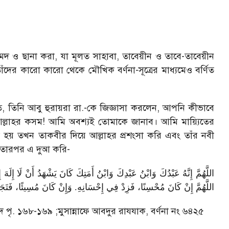
ামদ ও ছানা করা
,
যা মূলত সাহাবা
,
তাবেয়ীন ও তাবে-তাবেয়ীন
াঁদের কারো কারো থেকে মৌখিক বর্ণনা-সূত্রের মাধ্যমেও বর্ণিত
ত
,
তিনি আবু হুরায়রা রা.-কে জিজ্ঞাসা করলেন
,
আপনি কীভাবে
ল্লাহর কসম! আমি অবশ্যই তোমাকে জানাব। আমি মায়্যিতের
হয় তখন তাকবীর দিয়ে আল্লাহর প্রশংসা করি এবং তাঁর নবী
ি। তারপর এ দুআ করি
-
اللَّهُمَّ إِنَّهُ عَبْدُكَ وَابْنُ عَبْدِكَ وَابْنُ أَمَتِكَ كَانَ يَشْهَدُ أَنْ لَا إِلَهَ.
اللَّهُمَّ إِنْ كَانَ مُحْسِنًا، فَزِدْ فِي إِحْسَانِهِ. وَإِنْ كَانَ مُسِيئًا، فَتَجَاوَزْ عَ
ম্মাদ পৃ. ১৬৮-১৬৯
;
মুসান্নাফে আবদুর রাযযাক
,
বর্ণনা নং ৬৪২৫