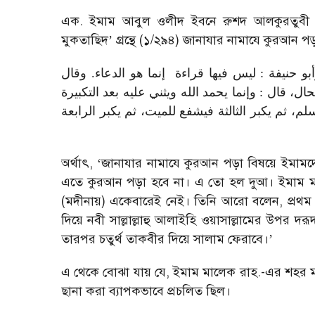
এক. ইমাম আবুল ওলীদ ইবনে রুশদ আলকুরতুবী র
মুকতাছিদ
’
গ্রন্থে (১/২৯৪) জানাযার নামাযে কুরআন পড়
و حنيفة : ليس فيها قراءة
إنما هو الدعاء. وقال
ل، قال : وإنما يحمد الله ويثني عليه بعد التكبيرة
لم، ثم يكبر الثالثة فيشفع للميت، ثم يكبر الرابعة
অর্থাৎ
, ‘
জানাযার নামাযে কুরআন পড়া বিষয়ে ইমাম
এতে কুরআন পড়া হবে না। এ তো হল দুআ। ইমাম 
(মদীনায়) একেবারেই নেই। তিনি আরো বলেন
,
প্রথম
দিয়ে নবী সাল্লাল্লাহু আলাইহি ওয়াসাল্লামের উপর দর
তারপর চতুর্থ তাকবীর দিয়ে সালাম ফেরাবে।
’
এ থেকে বোঝা যায় যে
,
ইমাম মালেক রাহ.-এর শহর মদ
ছানা করা ব্যাপকভাবে প্রচলিত ছিল।