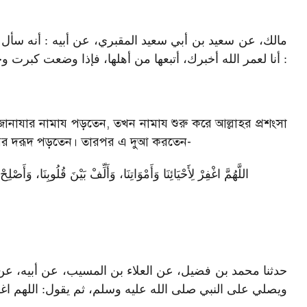
مالك، عن سعيد بن أبي سعيد المقبري، عن أبيه : أنه سأل 
أنا لعمر الله أخبرك، أتبعها من أهلها، فإذا وضعت كبرت وحم
ানাযার নামায পড়তেন
,
তখন নামায শুরু করে আল্লাহর প্রশংসা
র উপর দরূদ পড়তেন। তারপর এ দুআ করতেন
-
اللَّهُمَّ اغْفِرْ لِأَحْيَائِنَا وَأَمْوَاتِنَا، وَأَلِّفْ بَيْنَ قُلُوبِنَا، وَأَصْ
حدثنا محمد بن فضيل، عن العلاء بن المسيب، عن أبيه، عن 
ويصلي على النبي صلى الله عليه وسلم، ثم يقول: اللهم اغ