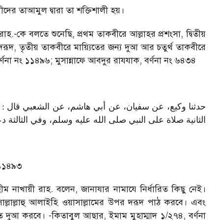
দের তাআমুল দ্বারা তা শক্তিশালী হয়।
রাহ.-কে বলতে শুনেছি
,
প্রথম তাকবীরে আল্লাহর প্রশংসা
,
দ্বিতীয়
দরূদ
,
তৃতীয় তাকবীরে মায়্যিতের জন্য দুআ আর চতুর্থ তাকবীরে
র্ণনা নং ১১৪৯৬
;
মুসান্নাফে আবদুর রাযযাক
,
বর্ণনা নং ৬৪৩৪
حدثنا وكيع، عن سفيان، عن أبي هاشم، عن الشعبي قال : سم
الثانية صلاة على النبي صلى الله عليه وسلم، وفي الثالثة د
 ১১৪৯৩
ীম নাখায়ী রাহ. বলেন
,
জানাযার নামাযে নির্ধারিত কিছু নেই।
াল্লাল্লাহু আলাইহি ওয়াসাল্লামের উপর দরূদ পাঠ করবে। এবং
দমত দুআ করবে।
-
কিতাবুল আছার
,
ইমাম মুহাম্মাদ ১/২৭৪
,
বর্ণনা