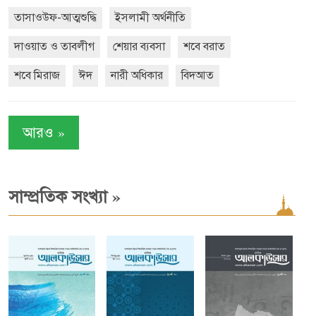
তাসাওউফ-আত্মশুদ্ধি
ইসলামী অর্থনীতি
দাওয়াত ও তাবলীগ
শেয়ার ব্যবসা
শবে বরাত
শবে মিরাজ
ঈদ
নারী অধিকার
বিদআত
»
আরও
»
সাম্প্রতিক সংখ্যা