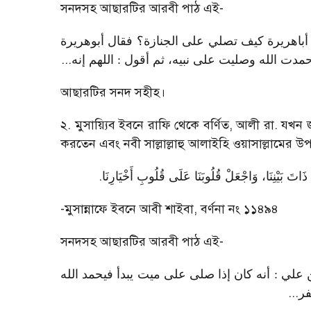
সনদসহ আছারটির আরবী পাঠ এই
-
أباهريرة كيف تصلي على الجنازة؟ فقال أبوهريرة
...
: دت الله وصليت على نبيه، ثم أقول : اللهم إنه
আছারটির সনদ সহীহ।
২. মুসায়্যিব ইবনে রাফি থেকে বর্ণিত
,
আলী রা. যখন জ
করতেন এবং নবী সাল্লাল্লাহু আলাইহি ওয়াসাল্লামে
.
لِحْ ذَاتَ بَيْنِنَا، وَاجْعَلْ قُلُوبَنَا عَلَى قُلُوبِ أَخْيَارِنَا
-
মুসান্নাফে ইবনে আবী শাইবা
,
বর্ণনা নং ১১৪৯৪
সনদসহ আছারটির আরবী পাঠ এই
-
علي : أنه كان إذا صلى على ميت يبدأ فيحمد الله
...
فر