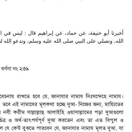
أخبرنا أبو حنيفة، عن حماد، عن إبراهيم قال : ليس في
الله، وتصلي على النبي صلى الله عليه وسلم، وتدعو الله ل
,
বর্ণনা নং ২৩৯
িবেচনায় রাখতে হবে যে
,
জানাযার নামায নিঃসন্দেহে নামায।
 তবে এই নামাযের মূলকথা হচ্ছে দুআ
-
নিজের জন্য
,
মায়্যিতের
নবী করীম সাল্লাল্লাহু আলাইহি ওয়াসাল্লামের পড়া দুআগুলো
ত্র ও অর্থ-তাৎপর্যপূর্ণ দুআ করতেন এবং তা এত বিপুল ও
লে যে কেউ বুঝতে পারবেন যে
,
জানাযার নামায মূলত দুআ
,
যা