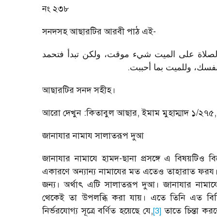
নং ২৩৮
সনদসহ আছারটির আরবী পাঠ এই
-
 الصلاة على الميت شيء موقت، ولكن تبدأ فتحمد
.
نفسك، وللميت بما أحببت
আছারটির সনদ সহীহ।
আরো দেখুন :কিতাবুল আছার
,
ইমাম মুহাম্মাদ ১/২৭৫
জানাযার নামায সালাতরূপ দুআ
জানাযার নামাযে হামদ-ছানা প্রসঙ্গে এ বিষয়টিও ব
একারণে অন্যান্য নামাযের মত এতেও তাহারাত ফরয।
জন্য। অর্থাৎ এটি সালাতরূপ দুআ। জানাযার নামাযে 
থেকেই তা উপলব্ধি করা যায়। এতে তিনি এত বিচি
নির্ভরযোগ্য সূত্রে বর্ণিত হয়েছে যে
,
তাতে চিন্তা কর
[3]