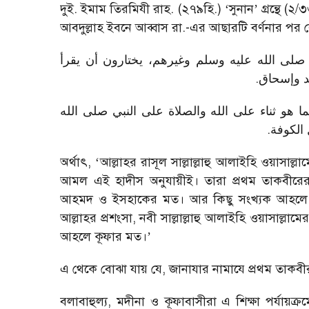
দুই. ইমাম তিরমিযী রাহ. (২৭৯হি.)
‘
সুনান
’
গ্রন্থে (
আবদুল্লাহ ইবনে আব্বাস রা.-এর আছারটি বর্ণনার পর 
لى الله عليه وسلم وغيرهم، يختارون أن يقرأ
.
مد وإسحاق
ا هو ثناء على الله والصلاة على النبي صلى الله
.
الكوفة
অর্থাৎ
, ‘
আল্লাহর রাসূল সাল্লাল্লাহু আলাইহি ওয়াসা
আমল এই হাদীস অনুযায়ীই। তারা প্রথম তাকবীরের
আহমদ ও ইসহাকের মত। আর কিছু সংখ্যক আহলে
আল্লাহর প্রশংসা
,
নবী সাল্লাল্লাহু আলাইহি ওয়াসাল্লা
আহলে কূফার মত।
’
এ থেকে বোঝা যায় যে
,
জানাযার নামাযে প্রথম তাকবীর
বলাবাহুল্য
,
মদীনা ও কূফাবাসীরা এ শিক্ষা পর্যায়