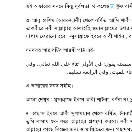
এই আছারের সনদে কিছু দুর্বলতা
থাকলেও
কূফাবাসী
[2]
৩. আবু হাশিম (আররুম্মানী) থেকে বর্ণিত
,
আমি শাবী 
তাকবীরে নবী সাল্লাল্লাহু আলাইহি ওয়াসাল্লামের উপর 
সালাম ফেরানো হবে।
-
মুসান্নাফে ইবনে আবী শাইবা
,
ব
সনদসহ আছারটির আরবী পাঠ এই
-
عته يقول: في الأولى ثناء على الله تعالى، وفي
.
عاء للميت، وفي الرابعة تسليم
এ আছারের সনদ সহীহ।
আরো দেখুন : মুসান্নাফে ইবনে আবী শাইবা
,
বর্ণনা নং
৪. হাম্মাদ ইবনে আবী সুলায়মান থেকে বর্ণিত
,
ইবরাহ
তুমি নামায শুরু করে আল্লাহর প্রশংসা করবে। নবী স
আল্লাহর কাছে নিজের জন্য ও মায়্যিতের জন্য পছন্