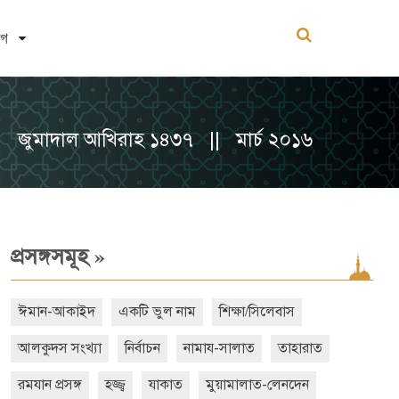
োগ
জুমাদাল আখিরাহ ১৪৩৭ || মার্চ ২০১৬
»
প্রসঙ্গসমূহ
ঈমান-আকাইদ
একটি ভুল নাম
শিক্ষা/সিলেবাস
আলকুদস সংখ্যা
নির্বাচন
নামায-সালাত
তাহারাত
রমযান প্রসঙ্গ
হজ্জ্ব
যাকাত
মুয়ামালাত-লেনদেন