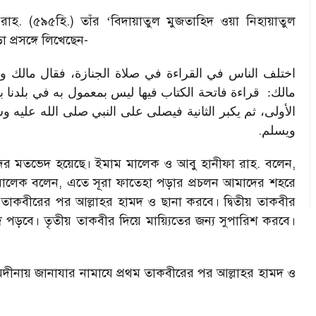
াহ. (৫৯৫হি.) তাঁর
‘
বিদায়াতুল মুজতাহিদ ওয়া নিহায়াতুল
া প্রসঙ্গে লিখেছেন-
اختلف الناس في القراءة في صلاة الجنازة، فقال مالك وأب
مالك:
قراءة فاتحة الكتاب فيها ليس بمعمول به في بلدنا بحا
الأولى، ثم يكبر الثانية فيصلى على النبي صلى الله عليه وس
.
ويسلم
দের মতভেদ হয়েছে। ইমাম মালেক ও আবু হানীফা রাহ. বলেন
,
মালেক বলেন
,
এতে সূরা ফাতেহা পড়ার প্রচলন আমাদের শহরে
 তাকবীরের পর আল্লাহর হামদ ও ছানা করবে। দ্বিতীয় তাকবীর
ূদ পড়বে। তৃতীয় তাকবীর দিয়ে মায়্যিতের জন্য সুপারিশ করবে।
ীনায় জানাযার নামাযে প্রথম তাকবীরের পর আল্লাহর হামদ ও