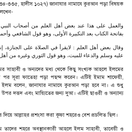
২/৩৩৪-৩৩৫
,
হাদীস ১০২৭) জানাযার নামাযে কুরআন পড়া বিষয়ক
লেখেন
-
والعمل على هذا عند بعض أهل العلم من أصحاب النبي ص
بفاتحة الكتاب بعد التكبيرة الأولى، وهو قول الشافعي وأح
وقال بعض أهل العلم : لايقرأ في الصلاة على الجنازة، إنم
عليه وسلم والدعاء للميت، وهو قول الثوري وغيره من أهل 
ল্লামের সাহাবী ও অন্যদের মধ্য থেকে কিছু সংখ্যক আহলে ইলমের
 পর সূরা ফাতেহা পড়া পছন্দ করেন। এটিই ইমাম শাফেয়ী
,
 ইলম বলেন
,
জানাযার নামাযে কুরআন পড়া হবে না। এ শুধু
মের উপর দরূদ এবং মায়্যিতের জন্য দুআ। এটিই ছাওরী ও অন্যান্য
 দিয়ে আল্লাহর প্রশংসা করা কূফা শহরেও বেশ প্রচলিত ছিল।
ক্রমে তাদের শহরে অবস্থানকারী আহলে ইলম সাহাবী
,
তাবেয়ী ও