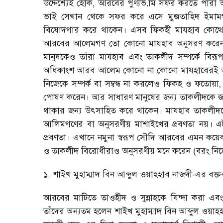
উদ্দেশ্যেই হোক
,
আরবের পুণ্যভ
‚
মি সফর করতে পারা অন
ভাই সেখান থেকে সফর করে এসে মুজতাহিদ ইমামগণ 
বিষোদগার করে থাকেন। এসব ফিকহী মাযহাব কোত্থ
আরবের আলেমগণ তো কোনো মাযহাব অনুসরণ করেন না ই
মানুষকেও তাঁরা মাযহাব এবং তাকলীদ সম্পর্কে বিরূপ
অধিকাংশ আরব আলেম কোনো না কোনো মাযহাবেরই অ
নিজেকে সম্পর্ক বা সম্বন্ধ না করলেও ফিকহ ও ফতোয়া
পোষণ করেন। আর সাধারণ মানুষের জন্য তাকলীদকে জ
থাকার জন্য উৎসাহিত করে থাকেন। মাযহাব তাকলীদকে 
আলিমগণের বা অনুসরণীয় মাশাইখের প্রবণতা নয়। 
প্রবণতা। এখানে নমুনা স্বরূপ সৌদি আরবের এমন কয়েক
ও তাকলীদ বিরোধীরাও অনুসরণীয় মনে করেন (বরং নি
১. শাইখ মুহাম্মাদ বিন আব্দুল ওয়াহহাব নাজদী-এর বক্তব
আরবের মাটিতে তাওহীদ ও সুন্নাহকে যিন্দা করা এবং
তাঁদের অন্যতম হলেন শাইখ মুহাম্মাদ বিন আব্দুল ওয