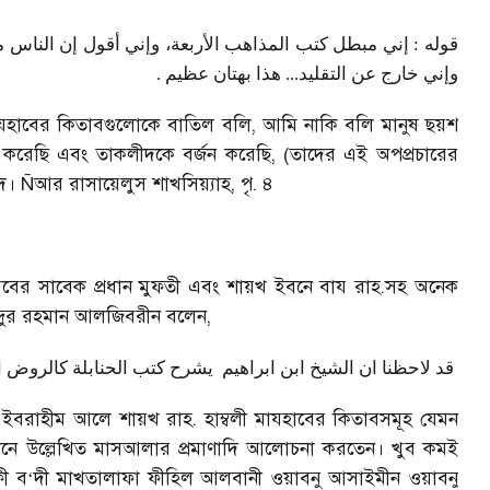
قوله : إني مبطل كتب المذاهب الأربعة، وإني أقول إن الناس،
.
وإني خارج عن التقليد... هذا بهتان عظيم
যহাবের কিতাবগুলোকে বাতিল বলি
,
আমি নাকি বলি মানুষ ছয়শ
করেছি এবং তাকলীদকে বর্জন করেছি
, (
তাদের এই অপপ্রচারের
াদ।
Ñ
আর রাসায়েলুস শাখসিয়্যাহ
,
পৃ. ৪
রবের সাবেক প্রধান মুফতী এবং শায়খ ইবনে বায রাহ.সহ অনেক
 আব্দুর রহমান আলজিবরীন বলেন
,
قد لاحظنا ان الشيخ ابن ابراهيم
يشرح كتب الحنابلة كالروض الم
নে ইবরাহীম আলে শায়খ রাহ. হাম্বলী মাযহাবের কিতাবসমূহ যেমন
এখানে উল্লেখিত মাসআলার প্রমাণাদি আলোচনা করতেন। খুব কমই
ী ব
‘
দী মাখতালাফা ফীহিল আলবানী ওয়াবনু আসাইমীন ওয়াবনু