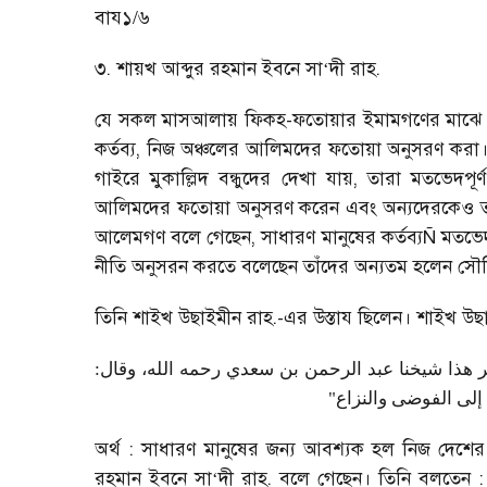
বায১/৬
৩. শায়খ আব্দুর রহমান ইবনে সা
‘
দী রাহ.
যে সকল মাসআলায় ফিকহ-ফতোয়ার ইমামগণের মাঝে শর
কর্তব্য
,
নিজ অঞ্চলের আলিমদের ফতোয়া অনুসরণ করা।
গাইরে মুকাল্লিদ বন্ধুদের দেখা যায়
,
তারা মতভেদপূর
আলিমদের ফতোয়া অনুসরণ করেন এবং অন্যদেরকেও তা ম
আলেমগণ বলে গেছেন
,
সাধারণ মানুষের কর্তব্য
Ñ
মতভেদ
নীতি অনুসরন করতে বলেছেন তাঁদের অন্যতম হলেন সৌদ
তিনি শাইখ উছাইমীন রাহ.-এর উস্তায ছিলেন। শাইখ উছ
ذكر هذا شيخنا عبد الرحمن بن سعدي رحمه الله، وقال
"
"إلى الفوضى والنزاع
অর্থ : সাধারণ মানুষের জন্য আবশ্যক হল নিজ দেশে
রহমান ইবনে সা
‘
দী রাহ. বলে গেছেন। তিনি বলতেন :