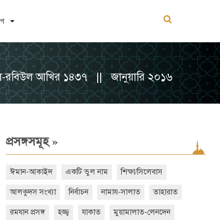
োগ
ল-রবিউল আখির ১৪৩৭ || জানুয়ারি ২০১৬
»
প্রসঙ্গসমূহ
ঈমান-আকাইদ
একটি ভুল নাম
শিক্ষা/সিলেবাস
আলকুদস সংখ্যা
নির্বাচন
নামায-সালাত
তাহারাত
রমযান প্রসঙ্গ
হজ্জ্ব
যাকাত
মুয়ামালাত-লেনদেন