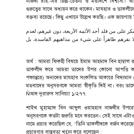
নাজদী রাহ.-এর চিন্তা-চেতনা ও মতাদর্শে বিশ্বাসী।
গুরুত্বের সাথে অধ্যয়ন করে থাকেন। মাযহাব ও তাকলীদ
বক্তব্য রয়েছে। কিছু এখানে উল্লেখ করছি। এক জায়গায়
كر على من قلد أحد الأئمة الأربعة، دون غيرهم، لعدم
ولا نقرهم ظاهراً على شيء من مذاهبهم الفاسدة، بل
অর্থ : আমরা ফিকহী বিষয়ে ইমাম আহমাদ বিন হাম্বা
তাকলীদ করে আমরা তাদের উপর কোনো আপত্তি করি
পক্ষান্তরে) অন্যদের মাযহাব সংকলিত আকারে বিদ্যমান
মতবাদের অনুসরণকে আমরা স্বীকৃতি দিই না। বরং ত
Ñ
আদ দুরারুস সানিয়্যা ১/২৭৭
শাইখ মুহাম্মাদ বিন আব্দুল ওয়াহহাব নাজদীর উপর
অনুসরণকে কতটা জরুরি মনে করতেন। সেই সাথে এটাও স
নামে প্রচার করেছিল যে
, ‘
তিনি তাকলীদকে বর্জন করেছেন
প্রচারণার বাস্তবতা খ
Ð
ন করে বলেছেন :