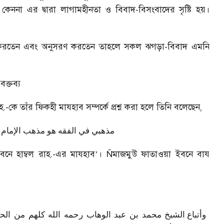
কেননা এর দ্বারা লাগামহীনতা ও বিবাদ-বিসংবাদের সৃষ্টি হয়।
াবন করতেন এবং অনুসরণ করতেন তাহলে সকল ঝগড়া-বিবাদ এমনি
ক্তব্য
কে তাঁর ফিকহী মাযহাব সম্পর্কে প্রশ্ন করা হলে তিনি বলেছেন
,
مذهبي في الفقه هو مذهب الإمام أ
ে হাম্বল রাহ.-এর মাযহাব
’
।
Ñ
মাজমুউ ফাতাওয়া ইবনে বায
وأتباع الشيخ محمد بن عبد الوهاب رحمه الله كلهم من الحناب