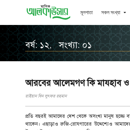
মূলপাতা
সকল সংখ্যা
বর্ষ: ১২, সংখ্যা: ০১
আরবের আলেমগণ কি মাযহাব ও
রাইয়ান বিন লুৎফর রহমান
প্রতি বছরই আমাদের দেশ থেকে অসংখ্য মানুষ হজ্জে বা
থাকেন। এছাড়াও রুজি-রোযগারের উদ্দেশ্যেও আমাদ