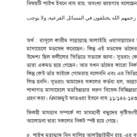
বিষয়টি শাইখ ইবনে বায রাহ. অসংখ্য জায়গায় বলেছে
رحمهم الله يختلفون في المسائل الفرعية، ولا يوجب
অর্থ : রাসূলে কারীম সাল্লাল্লাহু আলাইহি ওয়াসাল্ল
মাসায়েলে মতভেদ করেছেন। কিন্তু এই মতভেদ তাঁদের ম
উদ্দেশ্য ছিল দলীলের ভিত্তিতে সত্যকে জানা। সুতরাং 
তারা একমত হয়ে গেছেন। আর যখন তাঁদের কারো নিকট দল
কিন্তু কেউ তাঁর ভাইকে গোমরাহ বলেননি এবং এর ভিত্তিতে
লিপ্ত হননি। সুতরাং আমাদের সকলের কর্তব্য হল
,
আল্লা
শাখাগত মাসায়েলে মতভিন্নতার দরুণ বিভেদ-বিচ্ছিন্নত
গ্রহণ করা।
Ñ
মাজমুউ ফাতওয়া ইবনে বায ১১/১৪২-১৪
ফিকহী মাযহাব সম্পর্কে লা মাযহাবী বন্ধুদের দৃষ্টিভং
আলোচনা দ্বারা সকলের নিকট স্পষ্ট হয়ে গেছে।
৫. শাইখ মুহাম্মাদ বিন সালিহ আলউছাইমীন রাহ.-এর বক্