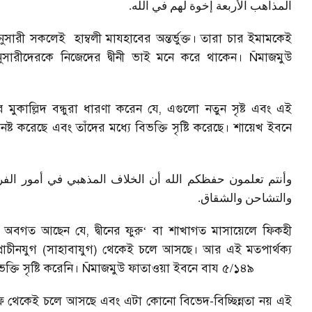
.
المذاهب الأربعة إخوة لهم في الله
অনুসারী সকলেই
হাম্বলী মাযহাবের অন্তর্ভুক্ত। তারা চার ইমামকেই
র অনুসারীদেরকে নিজেদের দ্বীনী ভাই মনে করে থাকেন।
Ñ
মাজমুউ
মুকাল্লিদ বন্ধুরা ধারণা করেন যে
,
এগুলো নতুন সৃষ্ট এবং এই
ষ্ট করেছে এবং তাঁদের মধ্যে বিভক্তি সৃষ্টি করেছে। শায়েখ ইবনে
وأنتم تعلمون حفظكم الله أن الخلاف المذهبي في أمور الفرو
.
والتشاحن والشقاق
ারা অবগত আছেন যে
,
দ্বীনের ফুরু
‘
বা শাখাগত মাসায়েলে ফিকহী
 প্রাচীনযুগ (সাহাবাযুগ) থেকেই চলে আসছে। আর এই মতপার্থক্য
্তি সৃষ্টি করেনি।
Ñ
মাজমুউ ফাতাওয়া ইবনে বায ৫/১৪৯
াফ থেকেই চলে আসছে এবং এটা কোনো বিভেদ-বিচ্ছিন্নতা নয় এই