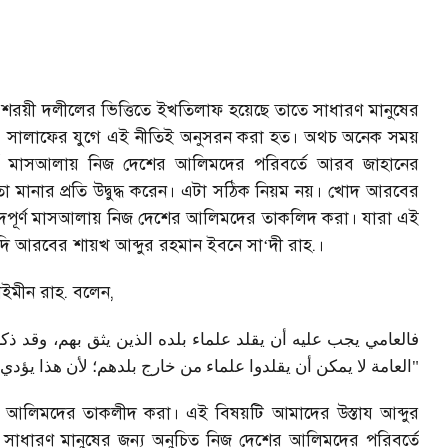
য়ী দলীলের ভিত্তিতে ইখতিলাফ হয়েছে তাতে সাধারণ মানুষের
 সালাফের যুগে এই নীতিই অনুসরন করা হত। অথচ অনেক সময়
্ণ মাসআলায় নিজ দেশের আলিমদের পরিবর্তে আরব জাহানের
ানার প্রতি উদ্বুদ্ধ করেন। এটা সঠিক নিয়ম নয়। খোদ আরবের
পূর্ণ মাসআলায় নিজ দেশের আলিমদের তাকলিদ করা। যারা এই
ি আরবের শায়খ আব্দুর রহমান ইবনে সা
‘
দী রাহ.।
াইমীন রাহ. বলেন
,
فالعامي يجب عليه أن يقلد علماء بلده الذين يثق بهم، وقد :
العامة لا يمكن أن يقلدوا علماء من خارج بلدهم؛ لأن هذا يؤدي 
র আলিমদের তাকলীদ করা। এই বিষয়টি আমাদের উস্তায আব্দুর
 সাধারণ মানুষের জন্য অনুচিত নিজ দেশের আলিমদের পরিবর্তে