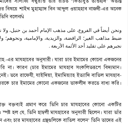
 আমাদের সালাফী বন্ধুরাও তাঁর রচিত
‘
কিতাবুত তাওহীদ
’
অত্যন্ত
ের বিষয়ে শাইখ মুহাম্মাদ বিন আব্দুল ওয়াহহাব নাজদী-এর অনেক
 তিনি বলেন
Ñ
ونحن أيضاً في الفروع، على مذهب الإمام أحمد بن حنبل، ولا نن
ضبط مذاهب الغير؛ الرافضة، والزيدية، والإمامية، ونحوهم؛ 
.
نجبرهم على تقليد أحد الأئمة الأربعة
ল রাহ.-এর মাযহাবের অনুসারী। যারা চার ইমামের কোনো একজনের
 না। কারণ (চার ইমামের মাযহাব সংকলিতরূপে বিদ্যমান।
 নেই। তবে রাফেযী
,
যাইদিয়া
,
ইমামিয়্যাহ ইত্যাদি বাতিল মাযহাব-
াদেরকে চার ইমামের কোনো একজনের তাকলীদ করতে বাধ্য করি।
োক্ত বক্তব্যই প্রমাণ করে তিনি চার মাযহাবের কোনো একটির
্পষ্ট হল যে
,
তিনি হাম্বলী মাযহাবের অনুসারী ছিলেন। যারা তাঁর
 এবং চার মাযহাবের গ্রন্থগুলিকে বাতিল বলেন
’
তিনি তাদের এই