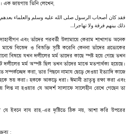
ন। এক জায়গায় তিনি লেখেন
,
فقد كان أصحاب الرسول صلى الله عليه وسلم والعلماء بعدهم 
...
ذلك بينهم فرقة ولا تهاجرا
ামের সাহাবীগণ এবং তাঁদের পরবর্তী উলামায়ে কেরাম শাখাগত অনেক
াঝে বিভেদ ও বিভক্তি সৃষ্টি করেনি কেননা তাঁদের প্রত্যেকের
কোনো বিষয়ে যখন দলীলের মর্ম তাদের কাছে স্পষ্ট হয়ে গেছে তখন
ীলের মর্ম অস্পষ্ট ছিল তখন তাঁদের মাঝে মতপার্থক্য হয়েছে।
 সম্পর্কচ্ছেদ করা
,
তার পিছনে নামায ছেড়ে দেওয়া ইত্যাদি কাজে
হকে ভয় করা। হককে আকড়ে ধরা। ঈমানী ভ্রাতৃত্ব রক্ষা করা এবং
ায় লিপ্ত না হওয়ার যে আদর্শ সালাফে সালেহীন রেখে গেছেন তা
৩
গী যে ইবনে বায রাহ.-এর দৃষ্টিতে ঠিক নয়
,
আশা করি উপরের
তব্য :