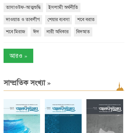
তাসাওউফ-আত্মশুদ্ধি
ইসলামী অর্থনীতি
দাওয়াত ও তাবলীগ
শেয়ার ব্যবসা
শবে বরাত
শবে মিরাজ
ঈদ
নারী অধিকার
বিদআত
»
আরও
»
সাম্প্রতিক সংখ্যা