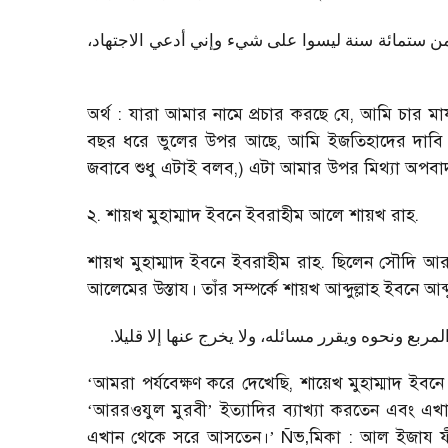
 من ستمائة سنة ليسوا على شيء وإني أدعي الاجتهاد
অর্থ : যারা আমার নামে প্রচার করছে যে
,
আমি চার মা
বছর ধরে ভুলের উপর আছে
,
আমি ইজতিহাদের দাবি 
জবাবে শুধু এটাই বলব
,)
এটা আমার উপর মিথ্যা অপব
২. শায়খ মুহাম্মাদ ইবনে ইবরাহীম আলে শায়খ রাহ.
শায়খ মুহাম্মাদ ইবনে ইবরাহীম রাহ. ছিলেন সৌদি আ
আলেমের উস্তায। তাঁর সম্পর্কে শায়খ আব্দুল্লাহ ইবনে
.
ربع ونحوه ويقرر مسائله، ولا يخرج عنها إلا قليلا
‘
আমরা পর্যবেক্ষণ করে দেখেছি
,
শায়েখ মুহাম্মাদ ইব
‘
আররওযুল মুরবী
’
ইত্যাদির ব্যাখ্যা করতেন এবং 
এখান থেকে সরে আসতেন।
’
Ñ
ভ
‚
মিকা : আল ইজায ফ