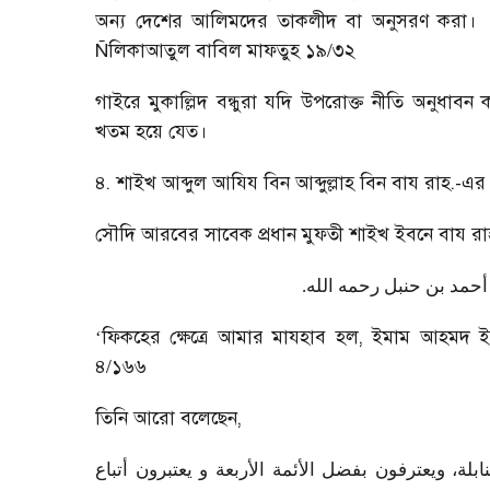
অন্য দেশের আলিমদের তাকলীদ বা অনুসরণ করা।
Ñ
লিকাআতুল বাবিল মাফতুহ ১৯/৩২
গাইরে মুকাল্লিদ বন্ধুরা যদি উপরোক্ত নীতি অনুধ
খতম হয়ে যেত।
৪. শাইখ আব্দুল আযিয বিন আব্দুল্লাহ বিন বায রাহ.-এর ব
সৌদি আরবের সাবেক প্রধান মুফতী শাইখ ইবনে বায রাহ.-
.
حمد بن حنبل رحمه الله
‘
ফিকহের ক্ষেত্রে আমার মাযহাব হল
,
ইমাম আহমদ ইবন
৪/১৬৬
তিনি আরো বলেছেন
,
لة، ويعترفون بفضل الأئمة الأربعة و يعتبرون أتباع