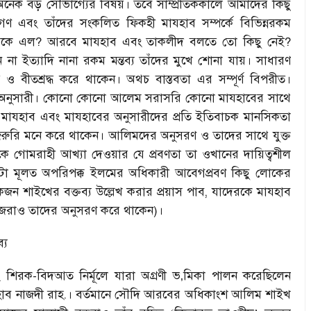
েক বড় সৌভাগ্যের বিষয়। তবে সাম্প্রতিককালে আমাদের কিছু
এবং তাঁদের সংকলিত ফিকহী মাযহাব সম্পর্কে বিভিন্নরকম
েকে এল
?
আরবে মাযহাব এবং তাকলীদ বলতে তো কিছু নেই
?
ত্যাদি নানা রকম মন্তব্য তাঁদের মুখে শোনা যায়। সাধারণ
 ও বীতশ্রদ্ধ করে থাকেন। অথচ বাস্তবতা এর সম্পূর্ণ বিপরীত।
নুসারী। কোনো কোনো আলেম সরাসরি কোনো মাযহাবের সাথে
,
মাযহাব এবং মাযহাবের অনুসারীদের প্রতি ইতিবাচক মানসিকতা
রুরি মনে করে থাকেন। আলিমদের অনুসরণ ও তাদের সাথে যুক্ত
গোমরাহী আখ্যা দেওয়ার যে প্রবণতা তা ওখানের দায়িত্বশীল
এটা মূলত অপরিপক্ক ইলমের অধিকারী আবেগপ্রবণ কিছু লোকের
জন শাইখের বক্তব্য উল্লেখ করার প্রয়াস পাব
,
যাদেরকে মাযহাব
জেরাও তাদের অনুসরণ করে থাকেন)।
্য
 শিরক-বিদআত নির্মূলে যারা অগ্রণী ভ
‚
মিকা পালন করেছিলেন
়াহহাব নাজদী রাহ.। বর্তমানে সৌদি আরবের অধিকাংশ আলিম শাইখ