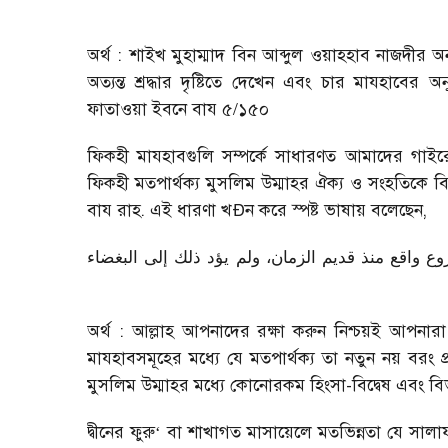
অর্থ : শাইখ মুহাম্মাদ বিন আব্দুল ওয়াহহাব নাজদীর 
অত্যন্ত শ্রদ্ধার দৃষ্টিতে দেখেন এবং চার মাযহাবে
ফাতাওয়া ইবনে বায ৫/১৫০
ফিকহী মাযহাবগুলি সম্পর্কে সাধারণত আমাদের গাইরে 
ফিকহী মতপার্থক্য মুসলিম উম্মাহর ঐক্য ও সংহতিকে বিন
বায রাহ. এই ধারণা খ
Ð
ন করে স্পষ্ট ভাষায় বলেছেন
,
ع واقع منذ قديم الزمان، ولم يؤد ذلك إلى البغضاء
অর্থ : আল্লাহ আপনাদের রক্ষা করুন নিশ্চয়ই আপন
মাযহাবসমূহের মধ্যে যে মতপার্থক্য তা নতুন নয় বরং
মুসলিম উম্মাহর মধ্যে কোনোরকম হিংসা-বিদ্বেষ এবং বিভক
দ্বীনের ফুরু
‘
বা শাখাগত মাসায়েলে মতভিন্নতা যে সাল