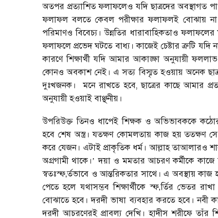
অতপর প্রত্যাশিত ফলাফলেও যদি ছাত্রদের অবস্থাগত পার্
ফলাফল বলতে কেবল পরীক্ষার ফলাফলই বোঝায় না। স
পরিমাণও বিবেচ্য। উন্নতির ধারাবাহিকতাও ফলাফলের মধ্য
ফলাফলে প্রভেদ ঘটতে বাধ্য। কাজেই চেষ্টার ত্রুটি যদি 
কারণে শিক্ষার্থী যদি আমার আকাঙ্ক্ষা অনুযায়ী ফললা
কোনও অবকাশ নেই। এ সত্য বিস্মৃত হওয়ায় অনেক ছাত
দুঃখজনক।
মনে রাখতে হবে
,
ছাত্রের কাছে আমার প্রত্
অনুযায়ী হওয়াই বাঞ্ছনীয়।
উপরিউক্ত তিনও ধাপেই শিক্ষক ও অভিভাবককে কঠোরত
হবে শেষ অস্ত্র। যতক্ষণ কোমলতায় কাজ হয় ততক্ষণ 
করে যেজন। এটাই প্রাকৃতিক ধর্ম। আল্লাহ তাআলারও শ
অগ্রগামী থাকে।
’
দয়া ও মমতার আচরণ কর্মীকে কাজে 
স্বতঃস্ফ
‚
র্তভাবে ও আন্তরিকতার সাথে। এ অবস্থায় কাজ হয
পেতে হলে যথাসম্ভব শিক্ষার্থীকে স্ফ
‚
র্তির ভেতর রাখা 
বোঝাতে হবে। দরদী ভাষা ব্যবহার করতে হবে। নবী কারীম স
দরদী আচরণেরই প্রাবল্য দেখি। হাদীস শরীফে তাঁর শ