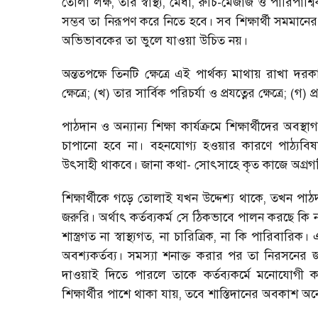
তোলা লক্ষ
,
তার স্বাস্থ্য
,
মেধা
,
রুচি-মেজাজ ও পারিপার্শ্
সম্ভব তা নিরূপণ করে নিতে হবে। সব শিক্ষার্থী সমমানের 
অভিভাবকের তা ভুলে যাওয়া উচিত নয়।
অন্ততপক্ষে তিনটি ক্ষেত্রে এই পার্থক্য মাথায় রাখা দ
ক্ষেত্রে
; (
খ) তার সার্বিক পরিচর্যা ও প্রযত্নের ক্ষেত্রে
; (
গ) প
পাঠদান ও অন্যান্য শিক্ষা কার্যক্রমে শিক্ষার্থীদের অবস্
চাপানো হবে না। বহনযোগ্য হওয়ার কারণে পাঠ্যবিষয় 
উৎসাহী থাকবে। জানা কথা
-
সোৎসাহে কৃত কাজে অগ্রগত
শিক্ষার্থীকে গড়ে তোলাই যখন উদ্দেশ্য থাকে
,
তখন পাঠদা
জরুরি। অর্থাৎ কর্তব্যকর্ম সে ঠিকভাবে পালন করছে কি 
শাস্ত্রগত না স্বাস্থ্যগত
,
না চারিত্রিক
,
না কি পারিবারিক। 
অবশ্যকর্তব্য। সমস্যা শনাক্ত করার পর তা নিরসনের জন
দাওয়াই দিতে পারলে তাকে কর্তব্যকর্মে মনোযোগী 
শিক্ষার্থীর পাশে থাকা যায়
,
তবে শাস্তিদানের অবকাশ অনে