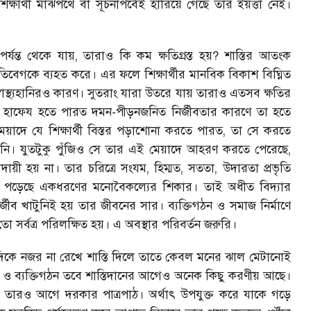
িক্ষার্থী মাঝপথে বা সূচনাপর্বেই হারিয়ে গেছে তার ইয়ত্তা নেই।
র্যন্ত থেকে যায়
,
তারাও কি কম ক্ষতিগ্রস্ত হয়
?
শাস্তির আতংক
িবেগকে ব্যহত করে। এর ফলে শিক্ষার্থীর মানবিক বিকাশ বিঘ্নিত
 স্বাস্থ্যহানিরও কারণ। সুতরাং যারা উতরে যায় তারাও এতসব ক্ষতির
হাফেয হতে পারত দমন-পীড়নজনিত নির্জীবতার কারণে তা হতে
য়াদে যে শিক্ষার্থী বিস্তর পড়াশোনা করতে পারত
,
তা সে করতে
ি। যুতটুকু পুঁজিও সে তার এই মেয়াদে আহরণ করতে পেরেছে
,
ায়ী হয় না। তার চরিত্রে সংযম
,
হিম্মত
,
সততা
,
উদারতা প্রভৃতি
়ে পড়েছে একধরণের মনোবৈকল্যের শিকার। তাই অধীত বিদ্যার
ির্জীব খাটুনিই হয় তার জীবনের সার। ব্যক্তিগঠন ও সমাজ নির্মাণে
 সর্বত্র পরিলক্ষিত হয়। এ অবস্থার পরিবর্তন জরুরি।
িকে নজর না রেখে শাস্তি দিলে তাতে কেবল মনের ঝাল মেটানোই
়ত ও ব্যক্তিগঠন তবে শাস্তিদানের আগেও অনেক কিছু করণীয় আছে।
 তারও আগে দরকার পাত্রপাঠ। অর্থাৎ উপযুক্ত করে যাকে গড়ে