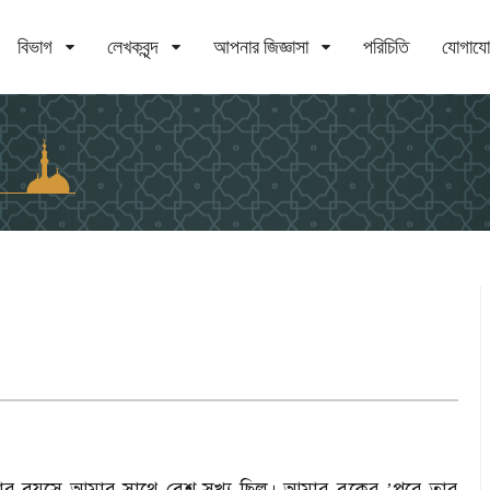
বিভাগ
লেখকবৃন্দ
আপনার জিজ্ঞাসা
পরিচিতি
যোগায
াকার বয়সে আমার সাথে বেশ সখ্য ছিল। আমার বুকের
’
পরে তার