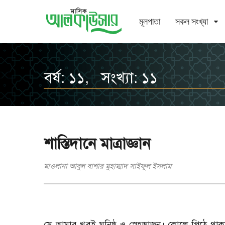
মূলপাতা
সকল সংখ্যা
বর্ষ: ১১, সংখ্যা: ১১
শাস্তিদানে মাত্রাজ্ঞান
মাওলানা আবুল বাশার মুহাম্মাদ সাইফুল ইসলাম
সে আমার খুবই ঘনিষ্ঠ ও স্নেহভাজন। কোলে-পিঠে থ