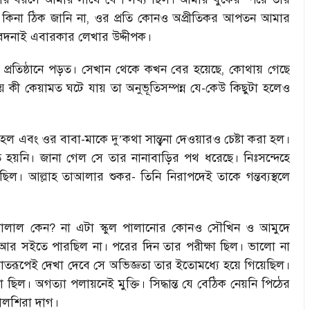
িনা ঠিক জানি না
,
ওর প্রতি কোনও অপ্রীতিকর আপতন আমার
েদনাই এবারকার লেখার উদ্দীপক।
্রতিষ্ঠানে পড়ত। সেখান থেকে কখন বের হয়েছে
,
কোথায় গেছে
কী কেয়ামত ঘটে যায় তা অনুভূতিসম্পন্ন যে-কেউ কিছুটা হলেও
হল এবং ওর বাবা-মাকে দু
’
কথা সান্ত্বনা দেওয়ারও চেষ্টা করা হল।
িত হয়নি। জানা গেল সে তার নানাবাড়ির পথ ধরেছে। নিঃসন্দেহে
ণ ছিল। আল্লাহ তাআলার শুকর-
তিনি নিরাপদেই তাকে গন্তব্যস্থলে
ালাল কেন
?
না এটা স্কুল পালানোর কোনও সৌখিন ও আমুদে
র আর সইতে পারছিল না। পরের দিন তার পরীক্ষা ছিল। ভালো না
ঘাতরূপেই দেখা দেবে সে অভিজ্ঞতা তার ইতোমধ্যে হয়ে গিয়েছিল।
 ছিল। অগত্যা পলায়নেই মুক্তি। সিদ্ধান্ত যে বেঠিক নেয়নি পিঠের
কালশিরা দাগ।