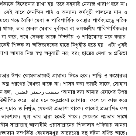
থক্যকে বিবেচনায় রাখা হয়
,
তবে সহসাই মেযাজ খারাপ হবে না।
েই সাথে দৈনন্দিন পাঠ ও অন্যান্য কর্মসূচী পালনের মান ও
ে পড়ে বৈকি! মেধা ও পারিপার্শ্বিক অবস্থার পার্থক্যহেতু সঠিক
না থাকে
,
আর কেবল মেধার দুর্বলতা বা অলঙ্ঘনীয় পারিপার্শ্বিকতার
ভ না করে
,
তবে সেজন্য তাকে নিন্দনীয় ও শাস্তিযোগ্য মনে করার
্রকেই শিক্ষক বা অভিভাবকের হাতে নিগৃহীত হতে হয়। এটা খুবই
যাশা আমার নিজ স্বপ্ন অনুযায়ী নয়
;
বরং ছাত্রের মেধা ও প্রতিভা
ার উপর কোমলতাকেই প্রাধান্য দিতে হবে। শাস্তি ও কঠোরতা
সে অস্ত্র পরখের বৈধতা থাকে না। শাসন করা তারই সাজে
,
সোহাগ
ান হল
,
‘
আমার দয়া আমার ক্রোধের উপর
سبقت رحمتي غضبي
উদ্দীপিত করে। তার মনে অনুপ্রেরণা যোগায়। ফলে সে কাজ করে
় সুচারূ ও নিখুঁত
,
যেমনটা প্রত্যাশা থাকে। কাজেই প্রত্যাশিত ফল
আবশ্যক। ভুল তার দ্বারা হতেই পারে। সেক্ষেত্রে নম্রতার সাথে
াল্লাল্লাহু আলাইহি ওয়াসাল্লামের শিক্ষাদান প্রক্রিয়ায় আমরা
িক্ষাদান সম্পর্কিত কোমলমধুর আচরণের বহু ঘটনা বর্ণিত আছে।