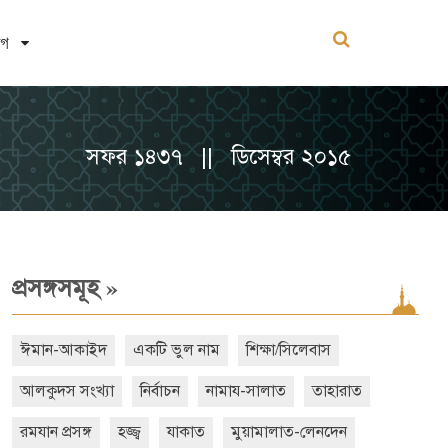
োগ
সফর ১৪৩৭ || ডিসেম্বর ২০১৫
»
প্রসঙ্গসমূহ
ঈমান-আকাইদ
একটি ভুল নাম
শিক্ষা/সিলেবাস
আলকুদস সংখ্যা
নির্বাচন
নামায-সালাত
তাহারাত
রমযান প্রসঙ্গ
হজ্জ্ব
যাকাত
মুয়ামালাত-লেনদেন