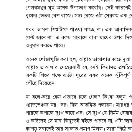
পেলবমধুর ঘুম অনেক উপভোগ করেছি। সেই কারণেই ক
বুকের ভেতর বেশ বাজে। সদ্য বেজে ওঠা সেরকম এক ব
খবর আসল শিশুটিকে পাওয়া যাচ্ছে না। এক আবাসিক প
কেউ জানে না। এ রকম সংবাদে বাবা-মায়ের উপর দিয়ে 
অনুমান করতে পারে।
অনেক খোঁজাখুজি করা হল
,
আল্লাহ তাআলার কাছে দুআ 
আল্লাহ তাআলার মেহেরবাণী যে
,
সেই কিয়ামত প্রলম্ব
একটি শিশুর পক্ষে এতটা দূরের সফর অনেক ঝুঁকিপূর্
পৌঁছে দিয়েছেন।
না বলে-কয়ে কেন এভাবে চলে গেল
?
কিংবা বলুন
,
প
এ্যাডভেঞ্চার নয়। বরং ছিল আতঙ্কিত পলায়ন। মারধ
পারলে কপালে দুঃখ আছে এবং সে দুঃখ যে নির্মম বেত্রা
ও কচিদেহ সে মার কিছুতেই বইতে পারবে না
,
এটা জানা
কাপড় সরাতেই তার সাক্ষাত প্রমাণ মিলল। সারা পিঠে 