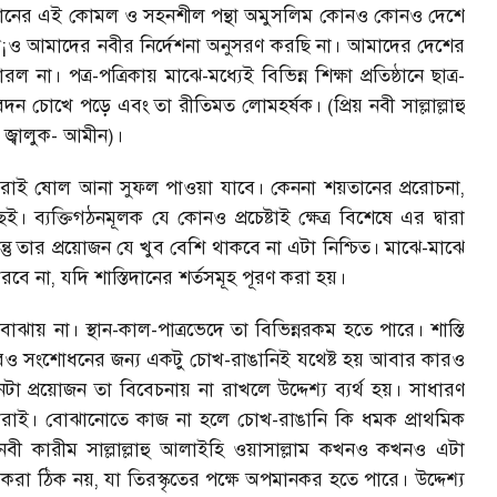
িক্ষাদানের এই কোমল ও সহনশীল পন্থা অমুসলিম কোনও কোনও দেশে
ে
¡
ও আমাদের নবীর নির্দেশনা অনুসরণ করছি না। আমাদের দেশের
া। পত্র-পত্রিকায় মাঝে-মধ্যেই বিভিন্ন শিক্ষা প্রতিষ্ঠানে ছাত্র-
বেদন চোখে পড়ে এবং তা রীতিমত লোমহর্ষক। (প্রিয় নবী সাল্লাল্লাহু
্বালুক-
আমীন)।
ারাই ষোল আনা সুফল পাওয়া যাবে। কেননা শয়তানের প্ররোচনা
,
ই। ব্যক্তিগঠনমূলক যে কোনও প্রচেষ্টাই ক্ষেত্র বিশেষে এর দ্বারা
িন্তু তার প্রয়োজন যে খুব বেশি থাকবে না এটা নিশ্চিত। মাঝে-মাঝে
রবে না
,
যদি শাস্তিদানের শর্তসমূহ পূরণ করা হয়।
ঝায় না। স্থান-কাল-পাত্রভেদে তা বিভিন্নরকম হতে পারে। শাস্তি
রও সংশোধনের জন্য একটু চোখ-রাঙানিই যথেষ্ট হয় আবার কারও
প্রয়োজন তা বিবেচনায় না রাখলে উদ্দেশ্য ব্যর্থ হয়। সাধারণ
ি দ্বারাই। বোঝানোতে কাজ না হলে চোখ-রাঙানি কি ধমক প্রাথমিক
নবী কারীম সাল্লাল্লাহু আলাইহি ওয়াসাল্লাম কখনও কখনও এটা
করা ঠিক নয়
,
যা তিরস্কৃতের পক্ষে অপমানকর হতে পারে। উদ্দেশ্য