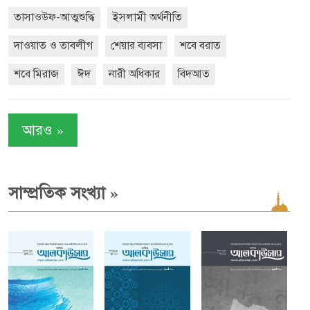
তাসাওউফ-আত্মশুদ্ধি
ইসলামী অর্থনীতি
দাওয়াত ও তাবলীগ
শেয়ার ব্যবসা
শবে বরাত
শবে মিরাজ
ঈদ
নারী অধিকার
বিদআত
»
আরও
»
সাম্প্রতিক সংখ্যা