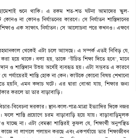
রা হামেশাই শুনে থাকি। এ রকম শত-শত ঘটনা আমাদের স্কুল-
োনও না কোনও নির্যাতনের কারণে। সে নির্যাতন শাস্তিদানের
িশেষে শিক্ষাও এক সাক্ষাৎ নির্যাতন। সে আলোচনা পরে কখনও। এক্ষণে
ে। আবহমানকাল থেকেই এটা চলে আাসছে। এ সম্পর্ক এতই নিবিড় যে
,
র করা হয়ে থাকে। বলা হয়
,
তাকে
‘
উচিত শিক্ষা দিতে হবে
’,
মানে
ষাদান ও শাস্তিদান উভয় অর্থেই ব্যবহৃত হয়। এটা সম্ভবত এ কারণে
া যে পর্যায়েরই শাস্তি হোক না কেন। কাউকে কোনো বিষয় শেখানো
ে হয়নি
,
এমন কদাচ ঘটে। এর দ্বারা বোঝা যায়
,
শিক্ষার জন্য
্বীকার করলে তা তার বাড়াবাড়ি।
চার-বিবেচনা দরকার। স্থান-কাল-পাত্র-মাত্রা ইত্যাদির দিকে নজর
। ফলে শাস্তি প্রয়োগে চরম বাড়াবাড়ি হয়ে যায়। বাড়াবাড়িমূলক
 যাচ্ছে না। এটা বেমক্কা শাস্তিরই কুফল যে
,
শিক্ষার্থী অনুপস্থিত
 কাজে না লাগলে পলায়ন করছে এবং একপর্যায়ে তার শিক্ষাজীবন