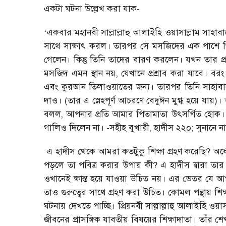
একটা ঘটনা উল্লেখ করা যাক
-
‘
একবার মহানবী সাল্লাল্লাহু আলাইহি ওয়াসাল্লাম সাহা
সাথে সাক্ষাৎ করল। তারপর সে মসজিদের এক পাশে গিয়
গেলেন। কিন্তু তিনি তাদের বারণ করলেন। যখন তার প্
মসজিদ এমন স্থান নয়
,
যেখানে প্রশ্রাব করা যাবে। বরং
এবং কুরআন তিলাওয়াতের জন্য। তারপর তিনি সাহাব
দাও। (তার এ স্নেহপূর্ণ আচরণে বেদুঈন মুগ্ধ হয়ে যায়)।
বলল
,
আপনার প্রতি আমার পিতামাতা উৎসর্গিত হোক
গালিও দিলেন না। -সহীহ বুখারী
,
হাদীস ২২০
;
সুনানে না
এ হাদীস থেকে আমরা কতটুকু শিক্ষা গ্রহণ করেছি
?
অর্
পড়লে তা পবিত্র করার উপায় কী
?
এ হাদীস দ্বারা তা
ওখানেই ক্ষান্ত হয়ে যাওয়া উচিত নয়। এর ভেতর যে আ
তাও গুরুত্বের সাথে গ্রহণ করা উচিত। কোমল পন্থায় শি
ঘটনায় দেখতে পাচ্ছি। প্রিয়নবী সাল্লাল্লাহু আলাইহি ওয়
জীবনের প্রাসঙ্গিক যাবতীয় বিষয়ের শিক্ষাদাতা। তাঁর