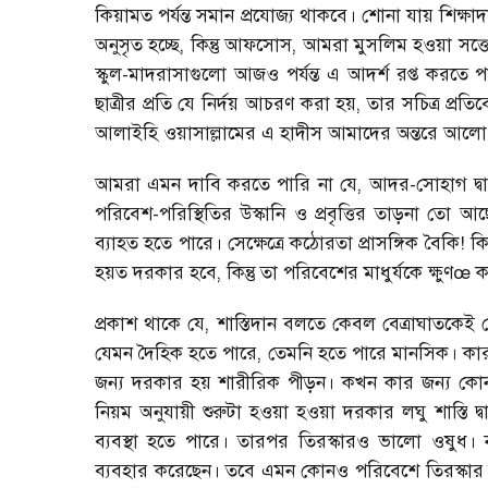
কিয়ামত পর্যন্ত সমান প্রযোজ্য থাকবে। শোনা যায় শ
অনুসৃত হচ্ছে
,
কিন্তু আফসোস
,
আমরা মুসলিম হওয়া সত্ত
স্কুল-মাদরাসাগুলো আজও পর্যন্ত এ আদর্শ রপ্ত করতে পারল ন
ছাত্রীর প্রতি যে নির্দয় আচরণ করা হয়
,
তার সচিত্র প্রতি
আলাইহি ওয়াসাল্লামের এ হাদীস আমাদের অন্তরে আলো জ
আমরা এমন দাবি করতে পারি না যে
,
আদর-সোহাগ দ্ব
পরিবেশ-পরিস্থিতির উস্কানি ও প্রবৃত্তির তাড়না তো আছে
ব্যাহত হতে পারে। সেক্ষেত্রে কঠোরতা প্রাসঙ্গিক বৈকি! ক
হয়ত দরকার হবে
,
কিন্তু তা পরিবেশের মাধুর্যকে ক্ষুণ
œ
ক
প্রকাশ থাকে যে
,
শাস্তিদান বলতে কেবল বেত্রাঘাতকেই বো
যেমন দৈহিক হতে পারে
,
তেমনি হতে পারে মানসিক। কা
জন্য দরকার হয় শারীরিক পীড়ন। কখন কার জন্য কোনটা 
নিয়ম অনুযায়ী শুরুটা হওয়া হওয়া দরকার লঘু শাস্ত
ব্যবস্থা হতে পারে। তারপর তিরস্কারও ভালো ওষুধ। 
ব্যবহার করেছেন। তবে এমন কোনও পরিবেশে তিরস্কার 