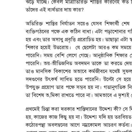
ঝড়ে যাচ্ছে। কেবল মাত্রাতিরিক্ত শাস্তির কারণেই কত শ
তাঁদের এই ব্যর্থতার দায় কার
?
অতিরিক্ত শাস্তির নির্যাতন সয়েও যেসব শিক্ষার্থী শেষ প
ব্যক্তিগঠনের পক্ষে এক কঠিন বাধা। এটা পড়াশোনার গত
হয় এবং তার অসাধু প্রবৃত্তি প্ররোচিত হয়। তাছাড়া এটা
শিকার হয়েই উতরোয়।
যে ছেলেটা আরও কম সময়ে 
পারেনি। সময় বেশি লেগে গেছে। আনুষ্ঠানিক শিক্ষার মে
পারেনি। ভয়-ভীতিজনিত অবদমন তাকে তা করতে দেয়ন
তাও মানসিক বিকাশের অভাবে কর্মজীবনে যথেষ্ট সুফলদ
সদগুণের উৎকর্ষ সাধিত হতে পারেনি। উল্টো সে হয
উপযুক্ত প্রয়োগ তার পক্ষে সম্ভব হয় না। গতানুগতিক ন
তা বিশেষ ভ
‚
মিকা রাখতে পারে না। আমভাবে এ দৃশ্যই তো
প্রথমেই চিন্তা করা দরকার শাস্তিদানের উদ্দেশ্য কী
?
সে দ
হয়
,
কাজের কাজ কিছু হয় না। উদ্দেশ্য যদি হয় তরবিয
কঠোরপন্থা অবলম্বনের আগে নম্রকোমল আচরণ কর্তব্য।