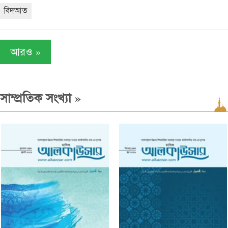
বিদআত
»
আরও
»
সাম্প্রতিক সংখ্যা