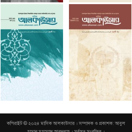
কপিরাইট © ২০২৪ মাসিক আলকাউসার । সম্পাদক ও প্রকাশক: আবুল
হাসান মুহাম্মাদ আবদুল্লাহ । সর্বস্বত্ব সংরক্ষিত ।