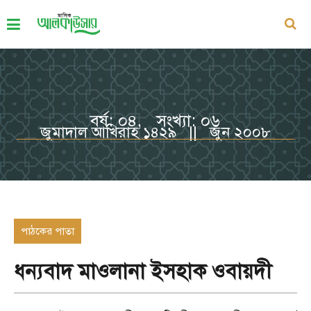
বর্ষ: ০৪, সংখ্যা: ০৬
জুমাদাল আখিরাহ ১৪২৯ || জুন ২০০৮
পাঠকের পাতা
ধন্যবাদ মাওলানা ইসহাক ওবায়দী