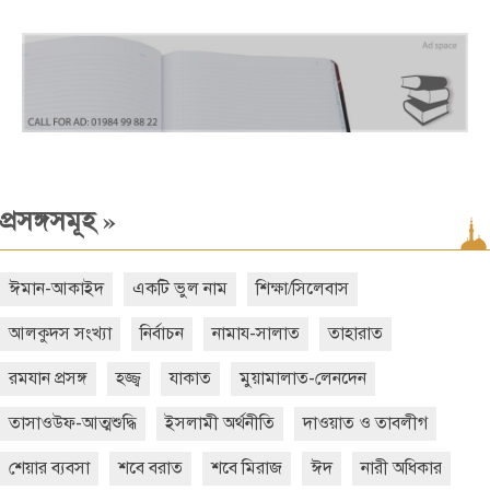
»
প্রসঙ্গসমূহ
ঈমান-আকাইদ
একটি ভুল নাম
শিক্ষা/সিলেবাস
আলকুদস সংখ্যা
নির্বাচন
নামায-সালাত
তাহারাত
রমযান প্রসঙ্গ
হজ্জ্ব
যাকাত
মুয়ামালাত-লেনদেন
তাসাওউফ-আত্মশুদ্ধি
ইসলামী অর্থনীতি
দাওয়াত ও তাবলীগ
শেয়ার ব্যবসা
শবে বরাত
শবে মিরাজ
ঈদ
নারী অধিকার