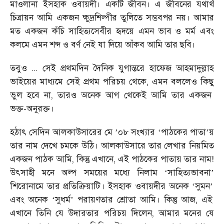
মাওলানা ইসহাক ওবায়দী। একটি জীবন। এ জীবনের যথার্থ
চিত্রায়ন আমি একজন ক্ষুদ্রশিল্পীর তুলিতে সম্ভবপর নয়। আমার
মত একজন কঁচি সাহিত্যসেবীর হৃদয়ে এমন ভাব ও মর্ম এবং
কলমে এমন শব্দ ও বর্ণ নেই যা দিয়ে আঁকব আমি তার ছবি।
তবুও ... সেই প্রথমদিন দৈনিক যুগান্তরে হাফেজ আহমাদুল্লাহ
ভাইয়ের মাধ্যমে সেই প্রথম পরিচয় থেকে, এমন বললেও কিছু
ভুল হবে না, তারও অনেক আগ থেকেই আমি তার একজন
ভক্ত-অনুরক্ত।
হঠাৎ সেদিন আলকাউসারের মে
০৮ সংখ্যার
পাঠকের পাতা
য়
’
‘
’
তার নাম দেখে চমকে উঠি। আলকাউসারে তার লেখার নিয়মিত
একজন পাঠক আমি, কিন্তু এখানে, এই পাঠকের পাতায় তার নাম!
উৎসাহী মনে অল্প সময়ের মধ্যে নিলাম
সাহিত্যভাবনা
‘
’
শিরোনামে তার প্রতিক্রিয়াটি। ইসহাক ওবায়দীর অনেক
সুমন
‘
’
এবং অনেক
সুধর্ম
পরায়ণতার শ্রোতা আমি। কিন্তু আজ, এই
‘
’
এখানে তিনি যে উদারতার পরিচয় দিলেন, আমার মনের যে