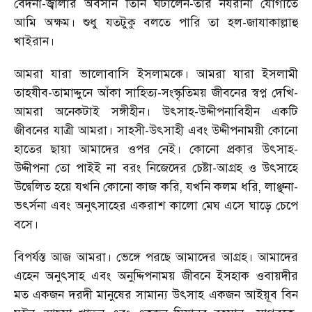
বেদনা-জ্বালার অবসান তিনি ঘটালেন-তার নযরানা যোগাতে
আমি অক্ষম। শুধু যতটুকু বলতে পারি তা হল-জাযাকাল্লাহু
খাইরান।
আমরা যারা ভালোবাসি ইসলামকে। আমরা যারা ইসলামী
তাহযীব-তামাদ্দুনে আঁকা সাহিত্য-সংস্কৃতিময় জীবনের স্বপ্ন দেখি-
আমরা অনেকটাই সঙ্গীহীন। উৎসাহ-উদ্দীপনাবিহীন একটি
জীবনের যাত্রী আমরা। সাহসী-উৎসাহী এবং উদ্দীপনাময়ী কোনো
হাতের ছায়া আমাদের ওপর নেই। কোনো প্রকার উৎসাহ-
উদ্দীপনা তো পাইই না বরং নিজেদের চেষ্টা-আগ্রহ ও উৎসাহে
উদ্বেলিত হয়ে যখনি কোনো কাজ করি, যখনি কলম ধরি, লাঞ্ছনা-
ভৎর্সনা এবং অনুৎসাহের একরাশ কালো মেঘ এসে ঘাড়ে চেপে
বসে।
বিপর্যস্ত আজ আমরা। ভেঙ্গে পরছে আমাদের আগ্রহ। আমাদের
এহেন অনুৎসাহ এবং অনুদ্দিপনাময় জীবনে ইসহাক ওবায়দীর
মত একজন দরদী মানুষের সামান্য উৎসাহ একজন আইয়ূব বিন