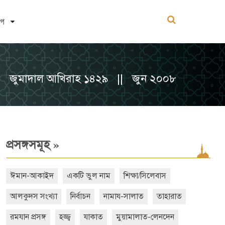
োগ
জুমাদাল আখিরাহ ১৪২৯ || জুন ২০০৮
»
প্রসঙ্গসমূহ
ঈমান-আকাইদ
একটি ভুল নাম
শিক্ষা/সিলেবাস
আলকুদস সংখ্যা
নির্বাচন
নামায-সালাত
তাহারাত
রমযান প্রসঙ্গ
হজ্জ্ব
যাকাত
মুয়ামালাত-লেনদেন