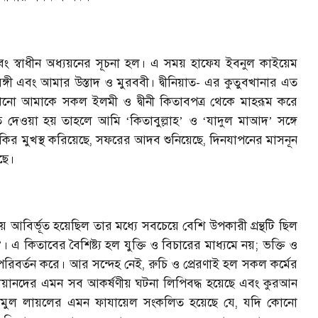
ং স্বাধীন অধ্যয়নের সূচনা হল। এ সময় হাফেয ইবনুল কাইয়েম
্গী এবং আমার উস্তাদ ও মুরববী। দ্বীনিয়াত- এর কুতুবখানার এত
 কখনো আমাকে সকল ইলমী ও দ্বীনী কিতাবপত্র থেকে মাহরূম করে
মতি দেওয়া হয় তাহলে আমি
কিতাবুল্লাহ
ও
যাদুল মাআদ
সঙ্গে
‘
’
‘
’
র মুখস্থ করিয়েছে, সফরের আদব শুনিয়েছে, দিনযাপনের মাসনূন
েছে।
 আবির্ভূত হয়েছিল তার মধ্যে সবচেয়ে বেশি উপকারী গ্রন্থটি ছিল
। এ কিতাবের বৈশিষ্ট্য হল যুক্তি ও বিচারের মাধ্যমে নয়; ভক্তি ও
’
রিবর্তন করে। আর সন্দেহ নেই, রুচি ও প্রেরণাই হল সকল কর্মের
য়ানদের এমন সব আকর্ষণীয় ঘটনা লিপিবদ্ধ হয়েছে এবং কুরআন
়ামুল লায়লের এমন ফাযায়েল সংকলিত হয়েছে যে, যদি কোনো