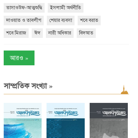
তাসাওউফ-আত্মশুদ্ধি
ইসলামী অর্থনীতি
দাওয়াত ও তাবলীগ
শেয়ার ব্যবসা
শবে বরাত
শবে মিরাজ
ঈদ
নারী অধিকার
বিদআত
»
আরও
»
সাম্প্রতিক সংখ্যা