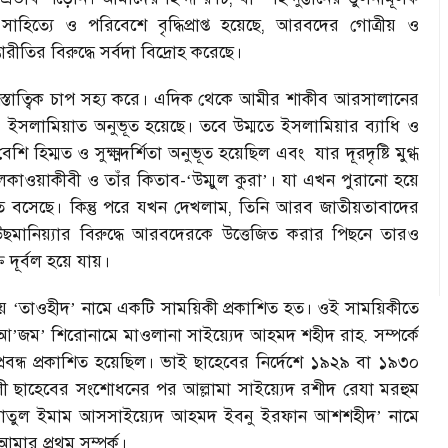
াহিত্যে ও পরিবেশে বৃদ্ধিপ্রাপ্ত হয়েছে, আরবদের গোত্রীয় ও
্তারীতির বিরুদ্ধে সর্বদা বিদ্রোহ করেছে।
 ও মনস্তাত্বিক চাপ সহ্য করে। এদিক থেকে আমীর শাকীব আরসালানের
ও ইসলামিয়াত অনুভূত হয়েছে। তবে উম্মতে ইসলামিয়ার ব্যাধি ও
 বেশি হিম্মত ও সুক্ষ্মদর্শিতা অনুভূত হয়েছিল এবং
যার দূরদৃষ্টি মুগ্ধ
লকাওয়াকীবী ও তাঁর কিতাব-
উম্মুল কুরা
। যা এখন পুরানো হয়ে
‘
’
তে বসেছে। কিন্তু পরে যখন দেখলাম, তিনি আরব জাতীয়তাবাদের
মানিয়্যার বিরুদ্ধে আরবদেরকে উত্তেজিত করার পিছনে তারও
দূর্বল হয়ে যায়।
য়
তাওহীদ
নামে একটি সাময়িকী প্রকাশিত হত। ওই সাময়িকীতে
‘
’
 আ
জম
শিরোনামে মাওলানা সাইয়্যেদ আহমদ শহীদ রাহ. সম্পর্কে
’
’
রবন্ধ প্রকাশিত হয়েছিল। ভাই ছাহেবের নির্দেশে ১৯২৯ বা ১৯৩০
ী ছাহেবের সংশোধনের পর আল্লামা সাইয়্যেদ রশীদ রেযা মরহুম
াতুল ইমাম আসসাইয়্যেদ আহমদ ইবনু ইরফান আশশহীদ
নামে
’
মার প্রথম সম্পর্ক।