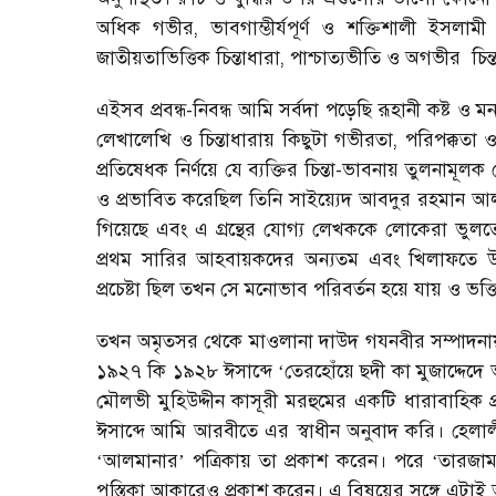
অধিক গভীর, ভাবগাম্ভীর্যপূর্ণ ও শক্তিশালী ইসলামী স
জাতীয়তাভিত্তিক চিন্তাধারা, পাশ্চাত্যভীতি ও অগভীর
চিন
এইসব প্রবন্ধ-নিবন্ধ আমি সর্বদা পড়েছি রূহানী কষ্ট
লেখালেখি ও চিন্তাধারায় কিছুটা গভীরতা, পরিপক্কতা 
প্রতিষেধক নির্ণয়ে যে ব্যক্তির চিন্তা-ভাবনায় তুলনামূলক
ও প্রভাবিত করেছিল তিনি সাইয়্যেদ আবদুর রহমান আ
গিয়েছে এবং এ গ্রন্থের যোগ্য লেখককে লোকেরা ভুল
প্রথম সারির আহবায়কদের অন্যতম এবং খিলাফতে উছ
প্রচেষ্টা ছিল তখন সে মনোভাব পরিবর্তন হয়ে যায় ও ভক্তি 
তখন অমৃতসর থেকে মাওলানা দাউদ গযনবীর সম্পাদনা
১৯২৭ কি ১৯২৮ ঈসাব্দে
তেরহোঁয়ে ছদী কা মুজাদ্দেদে
‘
মৌলভী মুহিউদ্দীন কাসূরী মরহুমের একটি ধারাবাহিক প্
ঈসাব্দে আমি আরবীতে এর স্বাধীন অনুবাদ করি। হেলাল
আলমানার
পত্রিকায় তা প্রকাশ করেন। পরে
তারজাম
‘
’
‘
পুস্তিকা আকারেও প্রকাশ করেন। এ বিষয়ের সঙ্গে এটাই আ