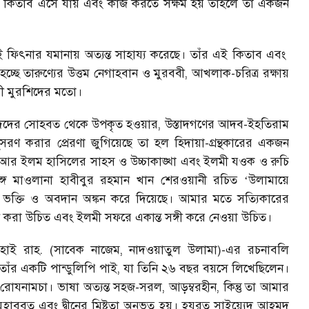
 এই কিতাব এসে যায় এবং কাজ করতে সক্ষম হয় তাহলে তা একজন
ফিৎনার যমানায় অত্যন্ত সাহায্য করেছে। তাঁর এই কিতাব এবং
হচ্ছে তারুণ্যের উত্তম নেগাহবান ও মুরববী, আখলাক-চরিত্র রক্ষায়
ী মুরশিদের মতো।
্তাদদের সোহবত থেকে উপকৃত হওয়ার, উস্তাদগণের আদব-ইহতিরাম
ণ করার প্রেরণা জুগিয়েছে তা হল হিদায়া-গ্রন্থকারের একজন
 আর ইলম হাসিলের সাহস ও উচ্চাকাঙ্খা এবং ইলমী যওক ও রুচি
রজঙ্গ মাওলানা হাবীবুর রহমান খান শেরওয়ানী রচিত
উলামায়ে
‘
ভক্তি ও অবদান অঙ্কন করে দিয়েছে। আমার মতে সত্যিকারের
ন করা উচিত এবং ইলমী সফরে একান্ত সঙ্গী করে নেওয়া উচিত।
 হাই রাহ. (সাবেক নাজেম, নাদওয়াতুল উলামা)-এর রচনাবলি
তাঁর একটি পান্ডুলিপি পাই, যা তিনি ২৬ বছর বয়সে লিখেছিলেন।
নামচা। ভাষা অত্যন্ত সহজ-সরল, আড়ম্বরহীন, কিন্তু তা আমার
 মুহাববত এবং দ্বীনের মিষ্টতা অনুভূত হয়। হযরত সাইয়্যেদ আহমদ