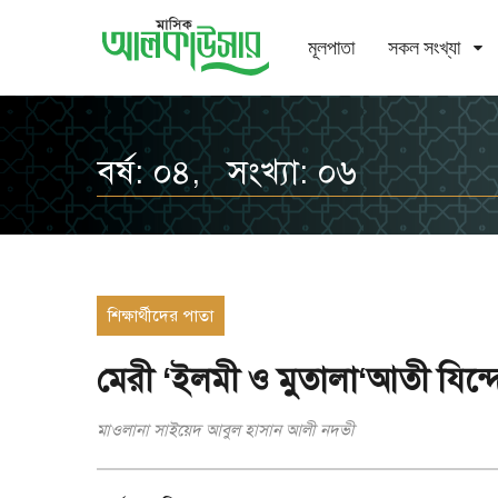
মূলপাতা
সকল সংখ্যা
বর্ষ: ০৪, সংখ্যা: ০৬
শিক্ষার্থীদের পাতা
মেরী ‘ইলমী ও মুতালা‘আতী যিন্দ
মাওলানা সাইয়েদ আবুল হাসান আলী নদভী