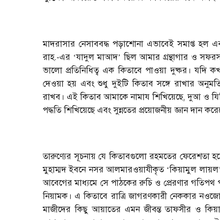
মাদরাসার নেসাববদ্ধ পড়াশোনা এভাবেই সমাপ্ত হল এব
রাহ.-এর
যাদুল মাআদ
ছিল আমার গ্রন্থাগার ও সফরসঙ
‘
’
ভালো প্রতিনিধিত্ব এক কিতাবে পাওয়া দুষ্কর। যদি
দেওয়া হয় এবং শুধু দুইটি কিতাব সঙ্গে রাখার অনু
রাখব। এই কিতাব আমাকে নামায শিখিয়েছে, দুআ ও যিকি
পদ্ধতি শিখিয়েছে এবং সুন্নতের প্রয়োজনীয় জ্ঞান দান কর
তারুণ্যের সূচনায় যে কিতাবগুলো রহমতের ফেরেশতা হয়ে
মুহাম্মদ ইবনে নসর আলমারওয়াযীকৃত
কিয়ামুল লায়ল
‘
আবেগের মাধ্যমে সে পাঠকের রুচি ও প্রেরণার গতিপথ প
নিয়ামক। এ কিতাবে রাত্রি জাগরণকারী নেককার নওজো
মাজীদের কিছু আয়াতের এমন জীবন্ত তাফসীর ও কিয