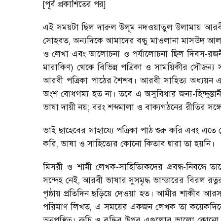
[পূর্ব প্রকাশিতের পর]
এই সময়টা ছিল দারুল উলূম নদওয়াতুল উলামায় আরবী স
সোহবত, অন্যদিকে আমাদের বন্ধু মাওলানা মাসউদ আ
ও লেখা এবং আলোচনা ও পর্যালোচনা ছিল দিবস-রজনীর
মারাকিণ) থেকে বিভিন্ন পত্রিকা ও সাময়িকীর সৌজ
আরবী পত্রিকা পাঠের শৈশব। আরবী সাহিত্য অধ্যয়ন
অংশ বোধগম্য হত না। তবে এ অসুবিধার জন্য-হিন্দুস
ভাষা দায়ী নয়; বরং শব্দমালা ও বাক্যগঠনের রীতির সঙ
ভাই ছাহেবের সাহায্যে পত্রিকা পাঠ শুরু করি এবং এতে
করি, ভাষা ও সাহিত্যের কোনো কিতাব দ্বারা তা হয়নি।
মিসরী ও শামী লেখক-সাহিত্যিকদের প্রবন্ধ-নিবন্ধে তাদ
সন্দেহ নেই, আরবী ভাষার সুসমৃদ্ধ ভান্ডারের বিরল রত্নরাজ
পৃষ্ঠায় প্রতিদিন ছড়িয়ে দেওয়া হত। আমীর শাকীব
পরিমাণ লিখত, এ সময়ের একজন লেখক তা কয়েকদিনে লি
অনুপস্থিত। রুচি ও বুদ্ধির উপর এগুলোর ভালো কোনো প্