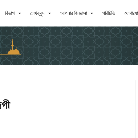
বিভাগ
লেখকবৃন্দ
আপনার জিজ্ঞাসা
পরিচিতি
যোগায
েগী