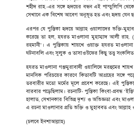
শহীদ রাহ.-এর সঙ্গে হৃদয়ের বন্ধন এই পান্ডুলিপি থেক
সেখানে এক বিশেষ আবেগ অনুভূত হত এবং হৃদয় যেন ছ
এরপর যে পুস্তিকা হৃদয়ে আল্লাহ ওয়ালাদের ভক্তি-মুহাবব
করেছে তা হল, হযরত মাওলানা মুহাম্মাদ আলী রাহ. (প
রহমানী
। এ পুস্তিকায় শায়খে ওয়াক্ত হযরত মাওলান
’
ঘটনাবলি এবং সুলুক ও তাসাওউফের কিছু তত্ত্ব সংকলি
হযরত মাওলানা গঞ্জমুরাবাদী ওয়ালিদে মরহুমের শায়খ
মানসিক পরিচয়ের কারণে কিতাবটি আগ্রহের সঙ্গে প
তরবারীর মতো মর্মের মূলে প্রবেশ করেছে। এই পুস্তি
বারবার পড়েছিলাম। রচনাটি- পুস্তিকা কিংবা-প্রবন্ধ
ইস্ত
‘
হালাত, সেখানকার বিভিন্ন দৃশ্য ও অভিজ্ঞতা এবং মাওল
এ রচনা মাওলানার প্রতি ভক্তি ও মুহাববত এবং আল্লাহ ওয
(চলবে ইনশাআল্লাহ)