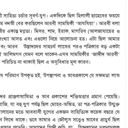
াহিত্য চর্চার সূবর্ণ-যুগ। একদিকে ছিল হিলালী ছাহেবের ফয়যে
লম নদভী বের করছিলেন আরবী সাময়িকী
আযযিয়া
। আরবী বলা
‘
’
 একান্ত মগ্নতা। মিসর, শাম, ইরাক, মাগরিব (আলজাযায়ের ও
ন্য সংখ্যা আসত এবং এগুলো নিয়ে আলোচনা হত। এটা ছিল আমার
 এবং আরব
উস্তাদদের সাহচর্য লাভের পরও পত্রিকার বড় একটা
্তানী আলিমগণ যেমন বলে থাকেন-এসব সাময়িকীর
জাদীদ আরবী
‘
’
্গে পরিচিত না থাকাই ছিল এ অসুবিধার মূল কারণ।
 যে পরিমাণ উপকৃত হই, উপস্থাপনা ও ভাবপ্রকাশে যে সক্ষমতা লাভ
ের প্রাঞ্জলভাষিতা ও ভাব প্রকাশের শক্তিমত্তার প্রমাণ পেয়েছি।
ি, যা বহু যুগ পর্যন্ত ছিল মোহর-অঙ্কিত, তা পত্র-পত্রিকার উন্মুক্ত
 আরসালানের মতে আববাসী যুগের একজন সাহিত্যিক কয়েক বছরে যে
খে থাকে। তবে ভাষার এ জৌলুস সত্ত্বেও ভাবের প্রাচুর্য ছিল
রভাব পড়েনি। আমাদের হিন্দী রুচি, যা
হিন্দুস্তানের তুলনামূলক