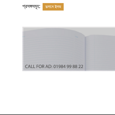
প্রসঙ্গসমূহ:
তলবে ইলম