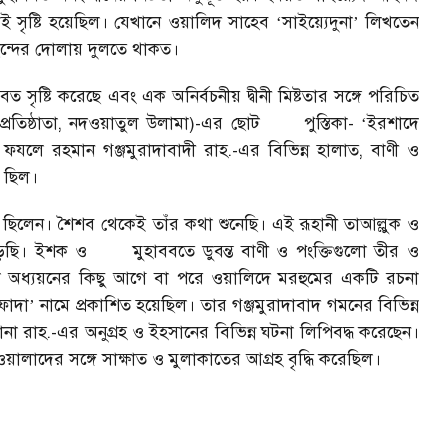
েই সৃষ্টি হয়েছিল। যেখানে ওয়ালিদ সাহেব
সাইয়্যেদুনা
লিখতেন
‘
’
ন্দের দোলায় দুলতে থাকত।
ত সৃষ্টি করেছে এবং এক অনির্বচনীয় দ্বীনী মিষ্টতার সঙ্গে পরিচিত
্রতিষ্ঠাতা, নদওয়াতুল উলামা)-এর ছোট
পুস্তিকা-
ইরশাদে
‘
া ফযলে রহমান গঞ্জমুরাদাবাদী রাহ.-এর বিভিন্ন হালাত, বাণী ও
ত ছিল।
 ছিলেন। শৈশব থেকেই তাঁর কথা শুনেছি। এই রূহানী তাআল্লুক ও
ড়েছি। ইশক ও
মুহাববতে ডুবন্ত বাণী ও পংক্তিগুলো তীর ও
কা অধ্যয়নের কিছু আগে বা পরে ওয়ালিদে মরহুমের একটি রচনা
িফাদা
নামে প্রকাশিত হয়েছিল। তার গঞ্জমুরাদাবাদ গমনের বিভিন্ন
’
ানা রাহ.-এর অনুগ্রহ ও ইহসানের বিভিন্ন ঘটনা লিপিবদ্ধ করেছেন।
়ালাদের সঙ্গে সাক্ষাত ও মুলাকাতের আগ্রহ বৃদ্ধি করেছিল।