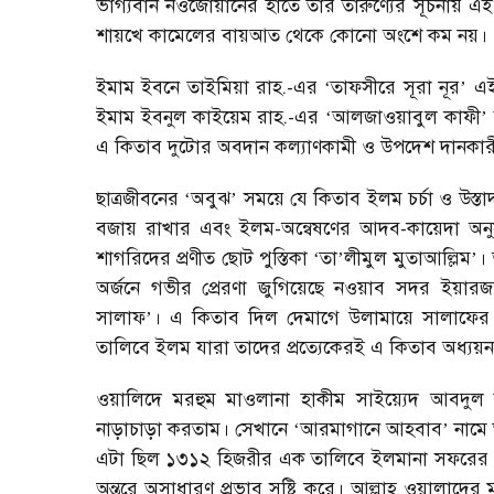
ভাগ্যবান নওজোয়ানের হাতে তার তারুণ্যের সূচনায়
শায়খে কামেলের বায়আত থেকে কোনো অংশে কম নয়।
ইমাম ইবনে তাইমিয়া রাহ.-এর
তাফসীরে সূরা নূর
এই 
‘
’
ইমাম ইবনুল কাইয়েম রাহ.-এর
আলজাওয়াবুল কাফী
‘
’
এ কিতাব দুটোর অবদান কল্যাণকামী ও উপদেশ দানকার
ছাত্রজীবনের
অবুঝ
সময়ে যে কিতাব ইলম চর্চা ও উস
‘
’
বজায় রাখার এবং ইলম-অন্বেষণের আদব-কায়েদা অনুসর
শাগরিদের প্রণীত ছোট পুস্তিকা
তা
লীমুল মুতাআল্লিম
।
‘
’
’
অর্জনে গভীর প্রেরণা জুগিয়েছে নওয়াব সদর ইয়া
সালাফ
। এ কিতাব দিল দেমাগে উলামায়ে সালাফের 
’
তালিবে ইলম যারা তাদের প্রত্যেকেরই এ কিতাব অধ্যয়
ওয়ালিদে মরহুম মাওলানা হাকীম সাইয়্যেদ আবদুল
নাড়াচাড়া করতাম। সেখানে
আরমাগানে আহবাব
নামে 
‘
’
এটা ছিল ১৩১২ হিজরীর এক তালিবে ইলমানা সফরের রোয
অন্তরে অসাধারণ প্রভাব সৃষ্টি করে। আল্লাহ ওয়ালাদের