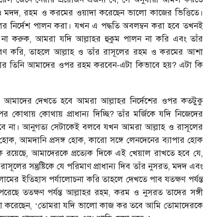
 ও মদদ, রহম ও করমের ওয়াদা করেছেন ভালো কাজের ভিত্তিতে।
ূলের নির্দেশ পালন করা। যখন এ পদ্ধতি অবলম্বন করা হবে তখনই
 না করুক, আমরা যদি আল্লাহর হুকুম পালন না করি এবং তাঁর
্ধাচরণ করি, তাহলে আল্লাহ ও তাঁর রাসূলের রহম ও করমের আশা
র তিনি আমাদের ওপর রহম করবেন-এটা কিভাবে হয়? এটা কি
ন। আমাদের দেখতে হবে আমরা আল্লাহর নির্দেশের ওপর কতটুকু
োথায় কোথায় প্রাধান্য দিচ্ছি? তাঁর মর্জিকে যদি নিজেদের
বলবে না। আনুগত্য সেটাকেই বলবে যখন আমরা আল্লাহ ও রাসূলের
য় হোক, আমদানি প্রসঙ্গ হোক, কারো সঙ্গে লেনদেনের ব্যাপার হোক
রয়েছে, আমাদেরকে প্রত্যেক দিকে এই খেয়াল রাখতে হবে যে,
রাসূলের সন্তুষ্টিকে যে পরিমাণ প্রাধান্য দিব তাঁর নুসরত, মদদ এবং
র ইতিহাস পর্যালোচনা করি তাহলে দেখতে পাব যতক্ষণ পর্যন্ত
রেছে ততক্ষণ পর্যন্ত আল্লাহর রহম, করম ও নুসরত তাদের সঙ্গী
দা করেছেন,
তোমরা যদি ভালো কাজ কর তবে আমি তোমাদেরকে
‘