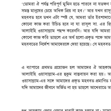
তোমরা ঐ পর্যন্ত পরিপূর্ণ মুমিন হতে পারবে না যতক
‘
সমস্ত মানুষের চেয়ে অধিক প্রিয় না হব।
আর যখন রাসূল 
’
মহববত হবে তখন এটা স্পষ্ট যে, আমরা তাঁর ইরশাদ
কোনো কাজ করা উচিত হবে না যা রাসূল সা. এর হিদায
আলাইহি ওয়াসাল্লাম পছন্দ করেননি। আর যদি আমরা নবী
কোনো কাজ করি তাহলে এর অর্থ হলো-প্রকৃত পক্ষে আমরা 
মহববতের নির্দেশ আমাদেরকে দেয়া হয়েছে। সে মহববত 
এ ব্যাপারে প্রথমত প্রয়োজন হল আমাদের ঐ আহকাম
আলাইহি ওয়াসাল্লাম-এর হুকুম বাস্তবায়ন করা হয়।
ওয়াসাল্লাম-এর সঙ্গে আমাদের প্রকৃত মহববত প্রমাণিত
যদি আমাদের জীবনে অর্জিত না হয় তাহলে আখেরাতে আ
শুধু আহকাম জেনে নেয়ার দ্বারাই কাজ চলবে না। মাসা