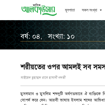
মূলপাতা
সকল সংখ্যা
বর্ষ: ০৪, সংখ্যা: ১০
শরীয়তের ওপর আমলই সব সমস্
সাইয়েদ মুহাম্মদ রাবে হাসানী নদভী
মুসলমান ও মুসলিম শব্দদুটি অর্থগতভাবে ঐ ব্যক্তিকে নি
সোপর্দ করে দেন। আরবী ভাষায় ইসলাম শব্দের আভিধানি