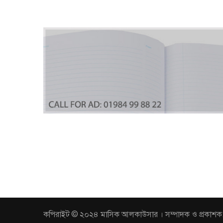
কপিরাইট © ২০২৪ মাসিক আলকাউসার । সম্পাদক ও প্রকাশক: আবুল 