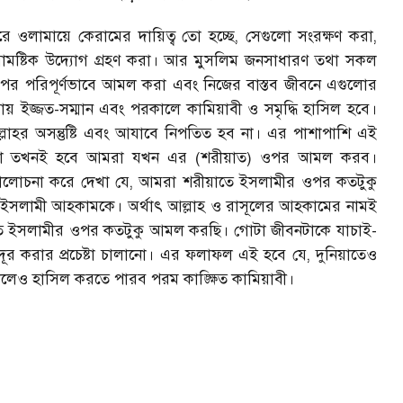
 ওলামায়ে কেরামের দায়িত্ব তো হচ্ছে, সেগুলো সংরক্ষণ করা,
 ও সামষ্টিক উদ্যোগ গ্রহণ করা। আর মুসলিম জনসাধারণ তথা সকল
পর পরিপূর্ণভাবে আমল করা এবং নিজের বাস্তব জীবনে এগুলোর
়ায় ইজ্জত-সম্মান এবং পরকালে কামিয়াবী ও সমৃদ্ধি হাসিল হবে।
াহর অসন্তুষ্টি এবং আযাবে নিপতিত হব না। এর পাশাপাশি এই
িন্তু তা তখনই হবে আমরা যখন এর (শরীয়াত) ওপর আমল করব।
লোচনা করে দেখা যে, আমরা শরীয়াতে ইসলামীর ওপর কতটুকু
 ইসলামী আহকামকে। অর্থাৎ আল্লাহ ও রাসূলের আহকামের নামই
াতে ইসলামীর ওপর কতটুকু আমল করছি। গোটা জীবনটাকে যাচাই-
দূর করার প্রচেষ্টা চালানো। এর ফলাফল এই হবে যে, দুনিয়াতেও
রকালেও হাসিল করতে পারব পরম কাঙ্ক্ষিত কামিয়াবী।