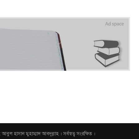
হাসান মুহাম্মাদ আবদুল্লাহ । সর্বস্বত্ব সংরক্ষিত ।