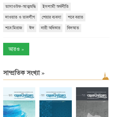
তাসাওউফ-আত্মশুদ্ধি
ইসলামী অর্থনীতি
দাওয়াত ও তাবলীগ
শেয়ার ব্যবসা
শবে বরাত
শবে মিরাজ
ঈদ
নারী অধিকার
বিদআত
»
আরও
»
সাম্প্রতিক সংখ্যা