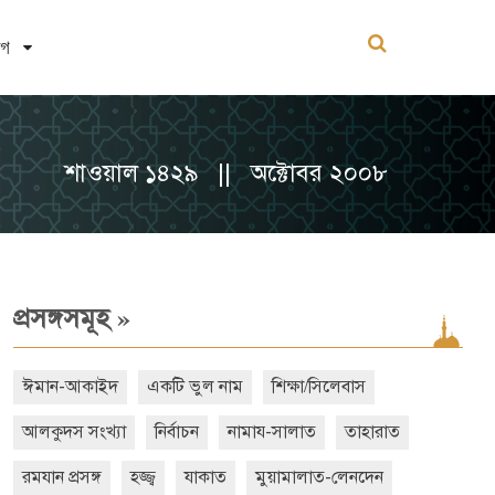
োগ
শাওয়াল ১৪২৯ || অক্টোবর ২০০৮
»
প্রসঙ্গসমূহ
ঈমান-আকাইদ
একটি ভুল নাম
শিক্ষা/সিলেবাস
আলকুদস সংখ্যা
নির্বাচন
নামায-সালাত
তাহারাত
রমযান প্রসঙ্গ
হজ্জ্ব
যাকাত
মুয়ামালাত-লেনদেন