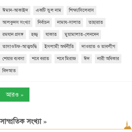
ঈমান-আকাইদ
একটি ভুল নাম
শিক্ষা/সিলেবাস
আলকুদস সংখ্যা
নির্বাচন
নামায-সালাত
তাহারাত
রমযান প্রসঙ্গ
হজ্জ্ব
যাকাত
মুয়ামালাত-লেনদেন
তাসাওউফ-আত্মশুদ্ধি
ইসলামী অর্থনীতি
দাওয়াত ও তাবলীগ
শেয়ার ব্যবসা
শবে বরাত
শবে মিরাজ
ঈদ
নারী অধিকার
বিদআত
»
আরও
»
সাম্প্রতিক সংখ্যা