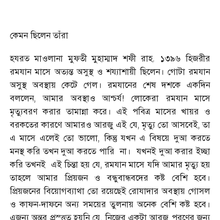
কেমন ছিলেন তাঁরা
হযরত মাওলানা মুফতী মুহাম্মাদ শফী রাহ. ১৩৯৬ হিজরীর
রমযান মাসে অত্যন্ত অসুস্থ ও শয্যাশায়ী ছিলেন। গোটা রমযান
অসুস্থ অবস্থায় কেটে গেল। রমযানের শেষ দশকে একদিন
বললেন, আমার অবস্থাও আশ্চর্য! লোকেরা রমযান মাসে
মৃত্যুবরণ করার তামান্না করে। এই পবিত্র মাসের খায়র ও
বরকতের কারণে আমারও আরজু এই যে, মৃত্যু তো আসবেই, তা
এ মাসে এলেই তো ভালো, কিন্তু যখন এ বিষয়ে দুআ করতে
মনস্থ করি তখন দুআ করতে পারি
না।
যখনই দুআ করার ইচ্ছা
করি তখনই
এই চিন্তা হয় যে, রমযান মাসে যদি আমার মৃত্যু হয়
তাহলে আমার প্রিয়জন ও বন্ধুবান্ধবদের কষ্ট বেশি হবে।
প্রিয়জনের বিয়োগব্যাথা তো রয়েছেই রোযাদার অবস্থায় গোসল
ও কাফন-দাফনে অন্য সময়ের তুলনায় অনেক বেশি কষ্ট হবে।
এজন্য অন্তর প্রস্ত্তত হয়নি যে, নিজের একটা আরজু পূরণের জন্য