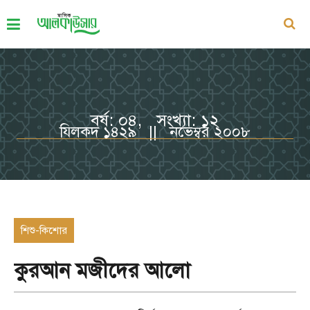
বর্ষ: ০৪, সংখ্যা: ১২
যিলকদ ১৪২৯ || নভেম্বর ২০০৮
শিশু-কিশোর
কুরআন মজীদের আলো