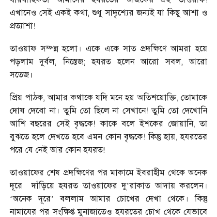
এখানেও সেই একই কথা, শুধু সাদৃশ্যের জন্যই যা কিছু আশা ও
প্রত্যাশা!
তাওয়াফ সম্পন্ন হলো। একে একে সাত প্রদক্ষিণে আমরা হয়ে
পড়লাম দুর্বল, নিস্তেজ; হযরত হলেন আরো সবল, আরো
সতেজ।
প্রিয় পাঠক, আমার কথাকে যদি মনে হয় অতিশয়োক্তি, তোমাকে
দোষ দেবো না। তুমি তো ছিলে না সেখানে! তুমি তো দেখোনি
আশি বছরের সেই বৃদ্ধকে! কাকে বলে ইশকের জোয়ানি, তা
বুঝতে হলে দেখতে হবে এমন কোন বৃদ্ধকে! কিন্তু হায়, হযরতের
পরে যে নেই আর কোন হযরত!
তাওয়াফের শেষ প্রদক্ষিণের পর মাকামে ইবরাহীম থেকে অনেক
দূরে
দাঁড়িয়ে হযরত তাওয়াফের দু
রাকাত আদায় করলেন।
’
অনেক দূরে
বললাম আমার চোখের দেখা থেকে। কিন্তু
‘
’
নামাযের পর সংক্ষিপ্ত মুনাজাতেও হযরতের চোখ থেকে যেভাবে