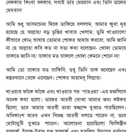
নেককার কিংবা বদকার, সবাই তাঁর মেহমান এবং তিনি তাদের
মেযবান!
আমি শুধু আসমানের দিকে তাকিয়ে বললাম, আমার ক্ষুধা দূর
হয়েছে হে আল্লাহ! বড় তৃপ্তির খাবার খেলাম; তুমি খাওয়ালে!
কীভাবে কোন্ ভাষায় তোমার শোকর আদায় করবো, আমি জানি
না হে আল্লাহ! কবি কত না সত্য কথা বলেছেন- খোদা তোমায়
ডাকতে জানি না/ ডাকার মত ডাকলে খোদা কেমনে শোনে না!
আমি তো ডাকার মত ডাকিনি, তবু তিনি ডাক শুনেছেন এবং
দস্তরখানে ডেকে এনেছেন। শোকর আহামদু লিল্লাহ!
খাওয়ার ফাঁকে ফাঁকে এবং খাওয়ার পর
গাহওয়া
-এর মজলিসে
‘
’
অনেক কথা হলো। তাদের আরবী বোঝা আমার জন্য কষ্টকর
ছিলো, তবে আমার আরবী তারা স্বচ্ছন্দে বুঝতে পারছিলেন।
অধিকাংশ আরব এখন বিশুদ্ধ আরবী বলতে পারেন না, তবে
মোটামুটি বুঝতে পারেন। আলোচনা হয়েছিলো ফিলিস্তীন
সম্পর্কে, ইরাক-ইরান যুদ্ধ সম্পর্কে এবং মুসলিম উম্মাহর বর্তমান