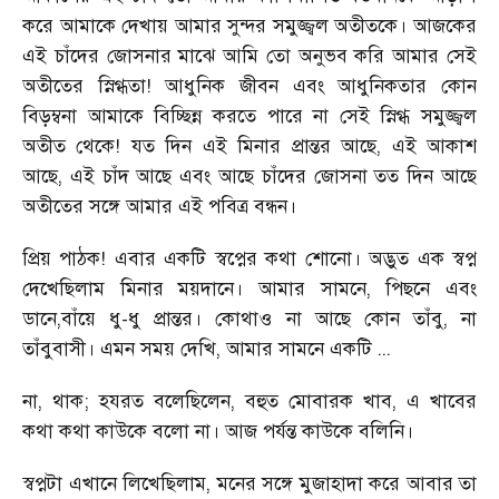
করে আমাকে দেখায় আমার সুন্দর সমুজ্জ্বল অতীতকে। আজকের
এই চাঁদের জোসনার মাঝে আমি তো অনুভব করি আমার সেই
অতীতের স্নিগ্ধতা! আধুনিক জীবন এবং আধুনিকতার কোন
বিড়ম্বনা আমাকে বিচ্ছিন্ন করতে পারে না সেই স্নিগ্ধ সমুজ্জ্বল
অতীত থেকে! যত দিন এই মিনার প্রান্তর আছে, এই আকাশ
আছে, এই চাঁদ আছে এবং আছে চাঁদের জোসনা তত দিন আছে
অতীতের সঙ্গে আমার এই পবিত্র বন্ধন।
প্রিয় পাঠক! এবার একটি স্বপ্নের কথা শোনো। অদ্ভুত এক স্বপ্ন
দেখেছিলাম মিনার ময়দানে। আমার সামনে, পিছনে এবং
ডানে,বাঁয়ে ধু-ধু প্রান্তর। কোথাও না আছে কোন তাঁবু, না
তাঁবুবাসী। এমন সময় দেখি, আমার সামনে একটি ...
না, থাক; হযরত বলেছিলেন, বহুত মোবারক খাব, এ খাবের
কথা কথা কাউকে বলো না। আজ পর্যন্ত কাউকে বলিনি।
স্বপ্নটা এখানে লিখেছিলাম, মনের সঙ্গে মুজাহাদা করে আবার তা