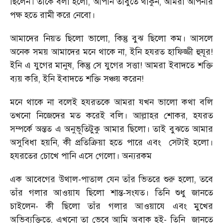
ছিলেন। তাঁকে বলা হলো, আপনি তাঁবুতে থাকুন, আমরা আপনার
পক্ষ হতে রামী করে নেবো।
আমাদের নিয়ত ছিলো ভালো, কিন্তু বুঝ ছিলো কম। আসলে
অনেক সময় আমাদের মনে থাকে না, ইনি হযরত হাফিজ্জী হুযূর!
ইনি এ যুগের মানুষ, কিন্তু সে যুগের সত্তা! আমরা ইবাদতে শক্তি
ব্যয় করি, ইনি ইবাদতে শক্তি সঞ্চয় করেন!
মনে থাকে না বলেই হযরতকে আমরা যখন ভালো কথা বলি
তখনো নিজেদের মত করেই বলি। আল্লাহর শোকর, হযরত
সম্পর্কে অন্তত এ অনুভূতিটুকু আমার ছিলো। তাই বুঝতে আমার
অসুবিধা হয়নি, কী প্রতিক্রিয়া হতে পারে এবং
সেটাই হলো।
হযরতের চোখে পানি এসে গেলো। অন্যরকম
এক আবেগের উথাল-পাতাল যেন তাঁর ভিতরে শুরু হলো, তবে
তাঁর গলার আওয়ায ছিলো শান্ত-সংযত। তিনি শুধু জানতে
চাইলেন- কী ছিলো তাঁর গলার আওয়াযে এবং মুখের
অভিব্যক্তিতে, এখনো তা ভেবে আমি অবাক হই- তিনি
জানতে