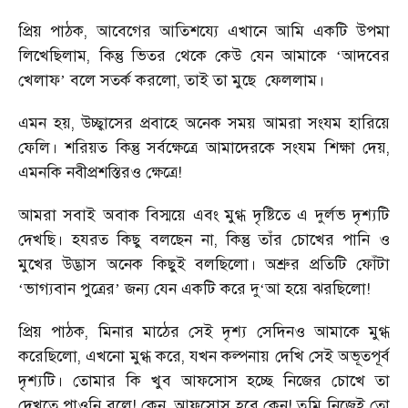
প্রিয় পাঠক, আবেগের আতিশয্যে এখানে আমি একটি উপমা
লিখেছিলাম, কিন্তু ভিতর থেকে কেউ যেন আমাকে
আদবের
‘
খেলাফ
বলে সতর্ক করলো, তাই তা মুছে
ফেললাম।
’
এমন হয়, উচ্ছ্বাসের প্রবাহে অনেক সময় আমরা সংযম হারিয়ে
ফেলি। শরিয়ত কিন্তু সর্বক্ষেত্রে আমাদেরকে সংযম শিক্ষা দেয়,
এমনকি নবীপ্রশস্তিরও ক্ষেত্রে!
আমরা সবাই অবাক বিস্ময়ে এবং মুগ্ধ দৃষ্টিতে এ দুর্লভ দৃশ্যটি
দেখছি। হযরত কিছু বলছেন না, কিন্তু তাঁর চোখের পানি ও
মুখের উদ্ভাস অনেক কিছুই বলছিলো। অশ্রুর প্রতিটি ফোঁটা
ভাগ্যবান পুত্রের
জন্য যেন একটি করে দু
আ হয়ে ঝরছিলো!
‘
’
‘
প্রিয় পাঠক, মিনার মাঠের সেই দৃশ্য সেদিনও আমাকে মুগ্ধ
করেছিলো, এখনো মুগ্ধ করে, যখন কল্পনায় দেখি সেই অভূতপূর্ব
দৃশ্যটি। তোমার কি খুব আফসোস হচ্ছে নিজের চোখে তা
দেখতে পাওনি বলে! কেন, আফসোস হবে কেন! তুমি নিজেই তো