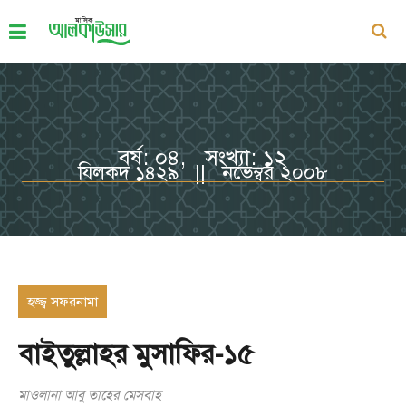
বর্ষ: ০৪, সংখ্যা: ১২
যিলকদ ১৪২৯ || নভেম্বর ২০০৮
হজ্জ্ব সফরনামা
বাইতুল্লাহর মুসাফির-১৫
মাওলানা আবু তাহের মেসবাহ