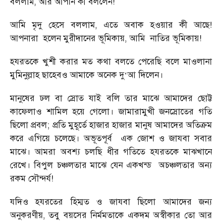
বললাম, আর আপনি কী বললেন!
আমি মৃদু হেসে বললাম, এতে অবাক হওয়ার কী আছে!
আপনারা
হলেন মুরীদানের ভূমিকায়, আমি
নাতির ভূমিকায়!
হযরতকে খুশী করার মত কথা বলতে পেরেছি বলে মাওলানা
মুমিনুল্লাহ ছাহেবও আমাকে অনেক দু
আ দিলেন।
‘
মানুষের ঢল বা স্রোত যাই বলি তার মাঝে আমাদের ছোট্ট
কাফেলাও শামিল হয়ে গেলো। জামারামুখী জনস্রোতের গতি
ছিলো প্রবল; প্রতি মুহূর্তে হাজার হাজার মানুষ আমাদের অতিক্রম
করে এগিয়ে চলেছে। অভূতপূর্ব
এক জোশ ও জাযবা সবার
মাঝে। আমরা অবশ্য চলছি ধীর গতিতে হযরতকে মাঝখানে
রেখে। বিপুল চঞ্চলতার মাঝে যেন একখন্ড
অচঞ্চলতার অন্য
রকম সৌন্দর্য!
যদিও হযরতের হিম্মত ও জাযবা ছিলো আমাদের জন্য
অনুকরণীয়, তবু বয়সের নির্মমতাকে একদম অস্বীকার তো আর