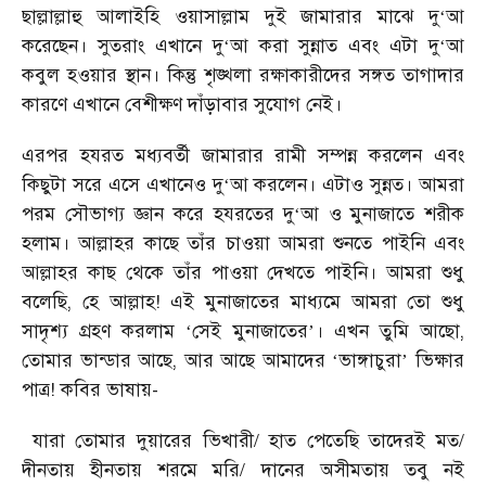
ছাল্লাল্লাহু আলাইহি ওয়াসাল্লাম দুই জামারার মাঝে দু
আ
‘
করেছেন। সুতরাং এখানে দু
আ করা সুন্নাত এবং এটা দু
আ
‘
‘
কবুল হওয়ার স্থান। কিন্তু শৃঙ্খলা রক্ষাকারীদের সঙ্গত তাগাদার
কারণে এখানে বেশীক্ষণ দাঁড়াবার সুযোগ নেই।
এরপর হযরত মধ্যবর্তী জামারার রামী সম্পন্ন করলেন এবং
কিছুটা সরে এসে এখানেও দু
আ করলেন। এটাও সুন্নত। আমরা
‘
পরম সৌভাগ্য জ্ঞান করে হযরতের দু
আ ও মুনাজাতে শরীক
‘
হলাম। আল্লাহর কাছে তাঁর চাওয়া আমরা শুনতে পাইনি এবং
আল্লাহর কাছ থেকে তাঁর পাওয়া দেখতে পাইনি। আমরা শুধু
বলেছি, হে আল্লাহ! এই মুনাজাতের মাধ্যমে আমরা তো শুধু
সাদৃশ্য গ্রহণ করলাম
সেই মুনাজাতের
। এখন তুমি আছো,
‘
’
তোমার ভান্ডার আছে, আর আছে আমাদের
ভাঙ্গাচুরা
ভিক্ষার
‘
’
পাত্র! কবির ভাষায়-
যারা তোমার দুয়ারের ভিখারী/ হাত পেতেছি তাদেরই মত/
দীনতায় হীনতায় শরমে মরি/ দানের অসীমতায় তবু নই