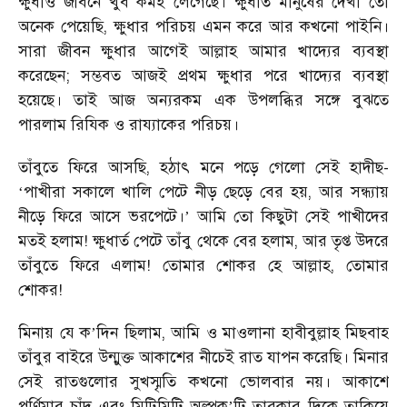
ক্ষুধাও জীবনে খুব কমই লেগেছে। ক্ষুধার্ত মানুষের দেখা তো
অনেক পেয়েছি, ক্ষুধার পরিচয় এমন করে আর কখনো পাইনি।
সারা জীবন ক্ষুধার আগেই আল্লাহ আমার খাদ্যের ব্যবস্থা
করেছেন; সম্ভবত আজই প্রথম ক্ষুধার পরে খাদ্যের ব্যবস্থা
হয়েছে। তাই আজ অন্যরকম এক উপলব্ধির সঙ্গে বুঝতে
পারলাম রিযিক ও রায্যাকের পরিচয়।
তাঁবুতে ফিরে আসছি, হঠাৎ মনে পড়ে গেলো সেই হাদীছ-
পাখীরা সকালে খালি পেটে নীড় ছেড়ে বের হয়, আর সন্ধ্যায়
‘
নীড়ে ফিরে আসে ভরপেটে।
আমি তো কিছুটা সেই পাখীদের
’
মতই হলাম! ক্ষুধার্ত পেটে তাঁবু থেকে বের হলাম, আর তৃপ্ত উদরে
তাঁবুতে ফিরে এলাম! তোমার শোকর হে আল্লাহ, তোমার
শোকর!
মিনায় যে ক
দিন ছিলাম, আমি ও মাওলানা হাবীবুল্লাহ মিছবাহ
’
তাঁবুর বাইরে উন্মুক্ত আকাশের নীচেই রাত যাপন করেছি। মিনার
সেই রাতগুলোর সুখস্মৃতি কখনো ভোলবার নয়। আকাশে
পূর্ণিমার চাঁদ এবং মিটিমিটি অল্পক
টি তারকার দিকে তাকিয়ে
’