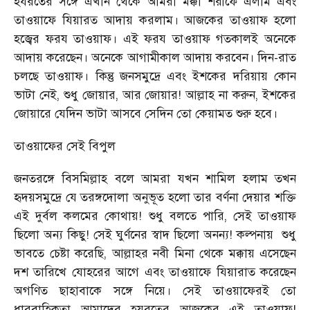
হযরতের সঙ্গে এখান থেকে আমরা মক্কা শরীফে এলাম এবং
তাওয়াফে যিয়ারত আদায় করলাম। আজকের তাওয়াফ হলো
হজ্বের ফরয তাওয়াফ। এই ফরয তাওয়াফ গতকালই অনেকে
আদায় করেছেন। অনেকে আগামীকাল আদায় করবেন। দিন-রাত
চলছে তাওয়াফ। কিন্তু জনসমুদ্রে এবং ইশকের দরিয়ায় কোন
ভাটা নেই, শুধু জোয়ার, আর জোয়ার! আল্লাহ না করুন, ইশকের
জোয়ারে যেদিন ভাটা আসবে সেদিন তো কেয়ামত শুরু হবে।
তাওয়াফের সেই বিপুল
জনতরঙ্গে বিসমিল্লাহ বলে আমরা যখন শামিল হলাম তখন
হৃদয়সমুদ্রে যে তরঙ্গদোলা অনুভূত হলো তার বর্ণনা দেয়ার শক্তি
এই দুর্বল কলমের কোথায়! শুধু বলতে পারি, সেই তাওয়াফ
ছিলো অন্য কিছু! সেই ঘুর্ণনের স্বাদ ছিলো অনন্য! কল্পনায়
শুধু
ভাবতে চেষ্টা করেছি, আল্লাহর নবী মিনা থেকে মক্কায় এসেছেন
দশ তারিখে যোহরের আগে এবং তাওয়াফে যিয়ারাত করেছেন
অগণিত ছাহাবাকে সঙ্গে নিয়ে। সেই তাওয়াফেরই তো
ধারবাহিকতা আমাদের হযরতের আজকের এই তাওয়াফ!