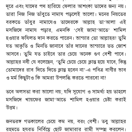
দূরে এবং যাদের পথ হারিয়ে ফেলার আশংকা তাদের জন্য নয়।
তারা নিজ নিজ তাঁবুতে নামায পড়লেই ভালো। মনের নিয়তের
বরকতে তাঁবুর নামাযেও তাদেরকে আল্লাহ তা
আলা এই
‘
মসজিদে নামায পড়ার, এমনকি
সেই জামা
আতে
শামিল
‘
‘
’
হওয়ার ফযিলত দান করতে পারেন। ভান্ডার তো আল্লাহর! তুমি
যত আকুতি ও মিনতি জানাবে তাঁর দানের ভান্ডারে তত জোশ
আসবে। তুমি যত চাইবে তার চেয়ে অনেক গুণ বেশী পাবে।
আল্লাহর নবী যে বলেছেন,
তুমি চেয়ে চেয়ে ক্লান্ত হয়ে যাবে, কিন্তু
‘
তোমাদের রাব দিতে দিতে ক্লান্ত হবেন না
-এ পবিত্র বাণীর ভাব
’
ও মর্ম কিছুটাও কি আমরা উপলব্ধি করতে পারবো না!
তবে অলসতা করা ভালো নয়; যদি সুযোগ ও সামর্থ্য হয় তাহলে
মসজিদে খায়ফের জামা
আতে শামিল হওয়ার চেষ্টা করাই
‘
উত্তম।
জনতরঙ্গ গতকালের চেয়ে কম নয়, বরং বেশী। তবু আল্লাহর
রহমতে হযরত নির্বিঘ্নে ছোট জামারার রামী সম্পন্ন করলেন।