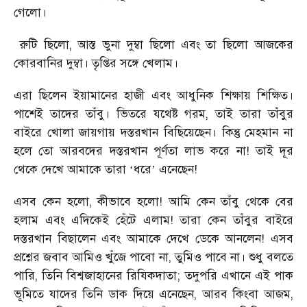
গেলো।
রুটি ছিলো, আস্ত ভুনা দুম্বা ছিলো এবং তা ছিলো আজকের
কোরবানির দুম্বা। তৃপ্তির সঙ্গে খেলাম।
এরা ছিলেন ইয়ামানের হাজী এবং আধুনিক শিক্ষায় শিক্ষিত।
পাশেই তাদের তাঁবু। ভিতরে যথেষ্ট গরম, তাই তারা তাঁবুর
বাইরে খোলা জায়গায় দস্তরখান বিছিয়েছেন। কিন্তু মেহমান না
হলে তো আরবদের দস্তরখান পূর্ণতা লাভ করে না! তাই দূর
থেকে দেখে আমাকে তারা
ধরে
এনেছেন!
‘
’
এসব কেন হলো, কীভাবে হলো! আমি কেন তাঁবু থেকে বের
হলাম এবং এদিকেই হেঁটে এলাম! তারা কেন তাঁবুর বাইরে
দস্তরখান বিছালেন এবং আমাকে দেখে ডেকে আনলেন! এসব
প্রশ্নের জবাব আমিও খুঁজে পাবো না, তুমিও পাবে না। শুধু বলতে
পারি, তিনি বিশ্বজাহানের রিযিকদাতা; তদুপরি এখানে এই পাক
ভূমিতে যাদের তিনি ডাক দিয়ে এনেছেন, আরব কিংবা আজম,