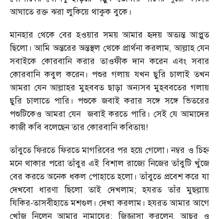
আঘাতে রক্ত ঝরা লুকিয়ে থাকুক বুকে।
মানহার থেকে বের হওয়ার সময় আমার হৃদয় অত্যন্ত আপ্লুত
ছিলো। আমি অন্তরের অন্তস্থল থেকে প্রার্থনা করলাম, আল্লাহ যেন
সবাইকে কোরবানি করার তাওফীক দান করেন এবং সবার
কোরবানি কবুল করেন। পশুর গলায় যখন ছুরি চালাই তখন
আমরা যেন আল্লাহর মুহববত ছাড়া অন্যসব মুহববতের গলায়
ছুরি চালাতে পারি। পশুকে জবাই করার সঙ্গে সঙ্গে ভিতরের
পশুটিকেও আমরা যেন
জবাই করতে পারি। সেই যে আমাদের
কাজী কবি বলেছেন তার কোরবানি কবিতায়!
তাঁবুতে ফিরতে ফিরতে মাগরিবের পর হয়ে গেলো। নম্বর ও চিহ্ন
মনে থাকার পরো তাঁবুর এই বিশাল রাজ্যে নিজের তাঁবুটি খুঁজে
বের করতে অনেক ধকল পোহাতে হলো। তাঁবুতে প্রবেশ করে যা
দেখবো ধারণা ছিলো তাই দেখলাম; হযরত তাঁর মুছল্লায়
যিকির-তাসবীহাতে মশগুল। দেখা করলাম। হযরত আমার আগে
খোঁজ নিলেন আমার নামাযের; জিজ্ঞাসা করলেন, আছর ও