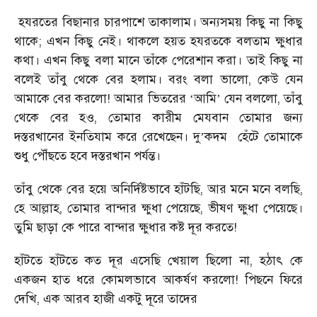
হযরতের বিছানার চারপাশে তাকালাম। অন্যসময় কিছু না কিছু
থাকে; এখন কিছু নেই। থাকলে হয়ত হযরতকে বলতাম ক্ষুধার
কথা। এখন কিছু বলা মানে তাঁকে পেরেশান করা। তাই কিছু না
বলেই তাঁবু থেকে বের হলাম। বরং বলা ভালো, কেউ যেন
আমাকে বের করলো! আমার ভিতরের
আমি
যেন বললো, তাঁবু
‘
’
থেকে বের হও, তোমার কারীম মেযবান তোমার জন্য
দস্তরখানের ইনতিযাম করে রেখেছেন। দু
কদম
হেঁটে তোমাকে
’
শুধু পৌঁছতে হবে দস্তরখান পর্যন্ত।
তাঁবু থেকে বের হয়ে অনির্দিষ্টভাবে হাঁটছি, আর মনে মনে বলছি,
হে আল্লাহ, তোমার বান্দার ক্ষুধা পেয়েছে, ভীষণ ক্ষুধা পেয়েছে।
তুমি ছাড়া কে পারে বান্দার ক্ষুধার কষ্ট দূর করতে!
হাঁটতে হাঁটতে কত দূর এসেছি খেয়াল ছিলো না, হঠাৎ কে
একজন হাত ধরে কোমলভাবে আকর্ষণ করলো! পিছনে ফিরে
দেখি, এক আরব হাজী একটু দূরে তাদের