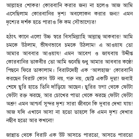
আল্লাহর শোকর! কোরবানি করার জন্য না হলেও আজ আমি
এসেছিলাম কোরবানির দৃশ্য অবলোকন করার জন্য! এমন
দৃশ্যের দর্শক হতে পারাও কি কম সৌভাগ্যের!
হঠাৎ কানে এলো উচ্চ স্বরে বিসমিল্লাহি আল্লাহু আকবার! আমি
চমকে উঠলাম, ভীষণভাবে চমকে উঠলাম! এ আওয়ায তো
আমার আববার আওয়ায! এমন আবেগ ও জাযবায় উদ্দীপ্ত
কোরবানির তাকবীর তো আমি শুনেছি শুধু আমার আববার কণ্ঠে!
পিছনে ফিরে তাকালাম। বিরাটদেহী এক
আলহাজ
কোরবানি
‘
’
করছেন বিরাট কোন উট নয়, গরু নয়, ছোট্ট একটি দুম্বা! জবাই
শেষে ছুরি হাতে তিনি দাঁড়িয়ে আছেন। ছুরির ডগা থেকে ফোঁটা
ফোঁটা রক্ত ঝরছে, আর চোখের পাতা থেকে ঝরছে ফোঁটা ফোঁটা
অশ্রু! এমন আশ্চর্য সুন্দর দৃশ্য সারা জীবনে কি দুবার দেখা যায়!
আজ যদি এখানে আসা না হতো তাহলে কি এমন দৃশ্য দেখার
নছীব হতো আর কখনো!
জান্নাত থেকে বিরাট এক উট আসতে পারতো, আসতে পারতো