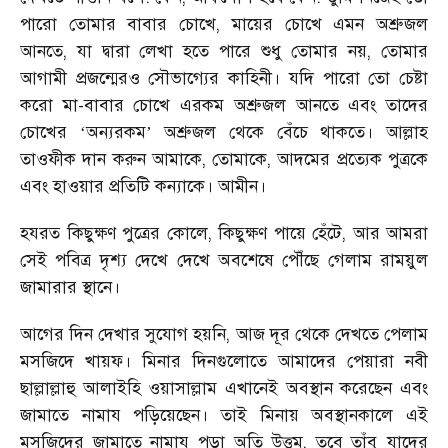
পারো তোমার বাবার চোখে, মায়ের চোখে এমন অশ্রুজল
আনতে, যা দ্বারা লেখা হতে পারে শুধু তোমার নয়, তোমার
আগামী প্রজন্মেরও সৌভাগ্যের কাহিনী। যদি পারো তো চেষ্টা
করো মা-বাবার চোখে এরকম অশ্রুজল আনতে এবং তাদের
চোখের
অন্যরকম
অশ্রুজল থেকে বেঁচে থাকতে। আল্লাহ
‘
’
তাওফীক দান করুন আমাকে, তোমাকে, আদমের প্রত্যেক পুত্রকে
এবং হাওয়ার প্রতিটি কন্যাকে। আমীন।
হযরত কিছুক্ষণ পুত্রের কোলে, কিছুক্ষণ পায়ে হেঁটে, আর আমরা
সেই পবিত্র দৃশ্য দেখে দেখে অবশেষে পৌঁছে গেলাম রাময়ুল
জামারার স্থানে।
আগের দিন দেখার সুযোগ হয়নি, আজ দূর থেকে দেখতে পেলাম
মসজিদে খায়ফ। মিনার দিনগুলোতে আমাদের পেয়ারা নবী
ছাল্লাল্লাহু আলাইহি ওয়াসাল্লাম এখানেই অবস্থান করেছেন এবং
জামাতে নামায পড়িয়েছেন। তাই মিনায় অবস্থানকালে এই
মসজিদের জামাতে নামায পড়া অতি উত্তম, তবে তাঁবু যাদের