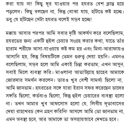
করা যায় না! কিছু দূর যাওয়ার পর হযরত বেশ ক্লান্ত হয়ে
পড়লেন। কিছু বলছেন না, কিন্তু বোঝা যায়, হাঁটতে কষ্ট হচ্ছে।
তবু যে হাঁটছেন সেটা হযরত বলেই সম্ভব হচ্ছে!
মক্কায় আসার পরপর আমি সবার দৃষ্টি আকর্ষণ করে বলেছিলাম,
হযরতের জন্য একটি হুইল চেয়ার সংগ্রহ করার কথা, যাতে তাঁর
হারাম শরীফে আসা-যাওয়ায় কষ্ট কম হয় এবং মিনা-আরাফায়ও
আসানি হয়, কিন্তু বিষয়টিকে তেমন গুরুত্ব দেয়া হয়নি। এমনও
বলেছিলাম, সম্ভব হলে আমি একাই চিন্তা করতাম; এখন আসুন,
সবাই মিলে ব্যবস্থা করি। মাওলানা আতাউল্লাহ ছাহেব আমাকে
জোরদার সমর্থন করলেন। তারও খুব বেশী সামর্থ্য ছিলো না,
আমি জানতাম। হযরতের সঙ্গে যারা ইরান সফর করেছেন তাদের
সঙ্গতি ছিলো, কর্তব্যও ছিলো, কিন্তু হুইল চেয়ারের ব্যবস্থা হলো
না। তখন আমার খুব আফসোস হলো যে, লিবীয় দূতাবাসের
দেয়া রাহাখরচ কেন গ্রহণ করিনি! আসলে আমি তো জানতাম না,
এমন অবস্থা হবে, আর আমাকে তা অসহায়ভাবে দেখতে হবে।