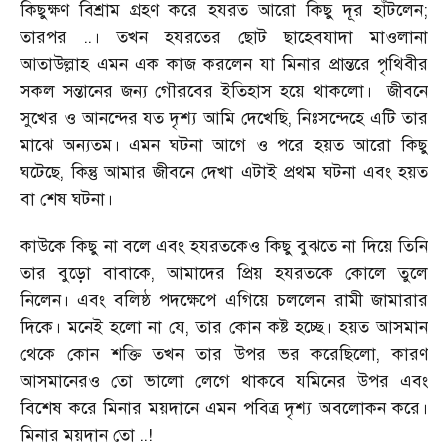
কিছুক্ষণ বিশ্রাম গ্রহণ করে হযরত আরো কিছু দূর হাঁটলেন;
তারপর ..। তখন হযরতের ছোট ছাহেবযাদা মাওলানা
আতাউল্লাহ এমন এক কাজ করলেন যা মিনার প্রান্তরে পৃথিবীর
সকল সন্তানের জন্য গৌরবের ইতিহাস হয়ে থাকলো।
জীবনে
সুখের ও আনন্দের যত দৃশ্য আমি দেখেছি, নিঃসন্দেহে এটি তার
মাঝে অন্যতম। এমন ঘটনা আগে ও পরে হয়ত আরো কিছু
ঘটেছে, কিন্তু আমার জীবনে দেখা এটাই প্রথম ঘটনা এবং হয়ত
বা শেষ ঘটনা।
কাউকে কিছু না বলে এবং হযরতকেও কিছু বুঝতে না দিয়ে তিনি
তার বুড়ো বাবাকে, আমাদের প্রিয় হযরতকে কোলে তুলে
নিলেন। এবং বলিষ্ঠ পদক্ষেপে এগিয়ে চললেন রামী জামারার
দিকে। মনেই হলো না যে, তার কোন কষ্ট হচ্ছে। হয়ত আসমান
থেকে কোন শক্তি তখন তার উপর ভর করেছিলো, কারণ
আসমানেরও তো ভালো লেগে থাকবে যমিনের উপর এবং
বিশেষ করে মিনার ময়দানে এমন পবিত্র দৃশ্য অবলোকন করে।
মিনার ময়দান তো ..!