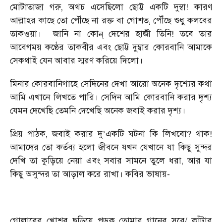
মোটাতাজা গরু, অথচ এসেছিলো ছোট্ট একটি দুম্বা! কারণ
আল্লাহর কাছে তো পৌঁছে না রক্ত বা গোশত, পৌঁছে শুধু কলবের
তাকওয়া।
জানি না কোন্ দেশের হাজী তিনি! তবে তার
আবেগময় কণ্ঠের তাকবীর এবং ছোট্ট দুম্বার কোরবানি আমাকে
সেকথাই যেন আবার স্মরণ করিয়ে দিলো।
মিনার কোরবানিগাহে সেদিনের দেখা আরো অনেক দৃশ্যের কথা
আমি এখানে লিখতে পারি। সেদিন আমি কোরবানি করার দৃশ্য
যেমন দেখেছি তেমনি দেখেছি অনেক জবাই করার দৃশ্য।
প্রিয় পাঠক, জবাই করার দু
একটি ঘটনা কি লিখবো? থাক!
’
আমাদের তো কর্তব্য হলো জীবনে যখন যেখানে যা কিছু সুন্দর
দেখি তা কুড়িয়ে নেয়া এবং সবার সামনে তুলে ধরা, আর যা
কিছু অসুন্দর তা আড়াল করে রাখা। কবির ভাষায়-
গোলাবের খোশবু ছড়িয়ে পড়ুক তোমার গানের সুরে/ কাঁটার