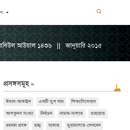
োগ
রবিউল আউয়াল ১৪৩৬ || জানুয়ারি ২০১৫
»
প্রসঙ্গসমূহ
ঈমান-আকাইদ
একটি ভুল নাম
শিক্ষা/সিলেবাস
আলকুদস সংখ্যা
নির্বাচন
নামায-সালাত
তাহারাত
রমযান প্রসঙ্গ
হজ্জ্ব
যাকাত
মুয়ামালাত-লেনদেন