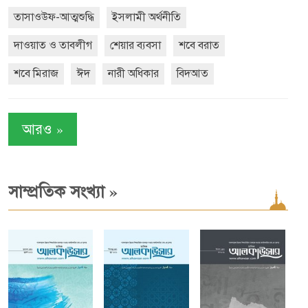
তাসাওউফ-আত্মশুদ্ধি
ইসলামী অর্থনীতি
দাওয়াত ও তাবলীগ
শেয়ার ব্যবসা
শবে বরাত
শবে মিরাজ
ঈদ
নারী অধিকার
বিদআত
»
আরও
»
সাম্প্রতিক সংখ্যা