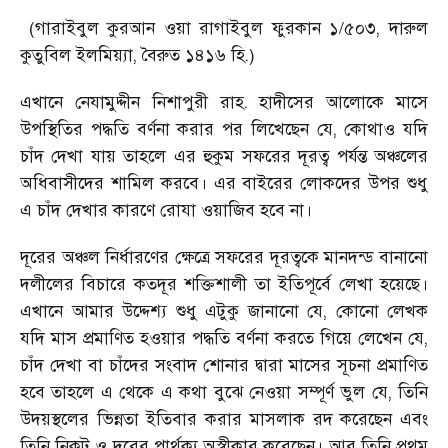
(গারাইবুল কুরআন ওয়া রাগাইবুল ফুরকান ১/৫০৩, দারুল
কুতুবিল ইলমিয়্যা, বৈরুত ১৪১৬ হি.)
এখানে নেযামুদ্দীন নিশাপুরী রাহ. হাদীসের আলোকে মাসে
উপস্থিতির পদ্ধতি বর্ণনা করার পর লিখেছেন যে, কোথাও যদি
চাঁদ দেখা যায় তাহলে এর হুকুম সফরের দূরত্ব পর্যন্ত অঞ্চলের
অধিবাসীদের শামিল করবে। এর বাইরের লোকদের উপর শুধু
এ চাঁদ দেখার কারণে রোযা ওয়াজিব হবে না।
দূরের অঞ্চল নির্ধারণের ক্ষেত্রে সফরের দূরত্বকে মানদন্ড বানানো
দলীলের বিচারে কতদূর শক্তিশালী তা ইতিপূর্বে লেখা হয়েছে।
এখানে আমার উদ্দেশ্য শুধু এটুকু জানানো যে, কোনো লেখক
যদি মাস প্রমাণিত হওয়ার পদ্ধতি বর্ণনা করতে গিয়ে লেখেন যে,
চাঁদ দেখা বা চাঁদের সংবাদ শোনার দ্বারা মাসের সূচনা প্রমাণিত
হবে তাহলে এ থেকে এ কথা বুঝে নেওয়া সম্পূর্ণ ভুল যে, তিনি
উদয়স্থলের ভিন্নতা ইতিবার করার মাসলাক রদ করেছেন এবং
তিনি নিকট ও দূরের পার্থক্য অস্বীকার করেছেন। আর তিনি প্রথম