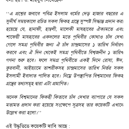
বলা হয়। ড. মাহবুব লিখেছেন-
এ প্রশ্নের জবাবে পবিত্র ইসলাম ধর্মের দেড় হাজার বছরের এ
‘‘
সুদীর্ঘ সময়কালে রচিত সকল ফিকহ গ্রন্থে সুস্পষ্ট সিদ্ধান্ত প্রদান করা
হয়েছে যে, হানাফী, হাম্বলী, মালেকী মাযহাবের ঐক্যমতে এবং
শাফেয়ী মাযহাবের একদলের মতে পৃথিবীর কোথাও চাঁদ দেখা
গেলে সমগ্র পৃথিবীর জন্য ঐ চাঁদ চান্দ্রমাসের ১ তারিখ নির্ধারণ
করবে এবং ঐ দিন থেকেই সমগ্র পৃথিবীতে বিশ্বজনীন ১ তারিখ
গণনা শুরু হবে। ফলে সমগ্র পৃথিবীতে একই দিনে রোযা, ঈদ,
কুরবানী, আইয়্যামে তাশরীকসহ চান্দ্রমাসের তারিখ নির্ভর সকল
ইসলামী ইবাদাত পালিত হবে। নিম্নে উপস্থাপিত বিশ্বমানের ফিকহ
গ্রন্থের তথ্যসমূহ দ্বারা এটা প্রমাণিত।
অনেক বিশ্বমানের ফিকহী কিতাবে চাঁদ দেখার ব্যাপারে যে সকল
মতামত প্রদান করা হয়েছে সংক্ষেপে সূত্রসহ তার কয়েকটি এখানে
উল্লেখ করা হলো।
’’
এই উদ্ধৃতিতে কয়েকটি দাবি আছে :