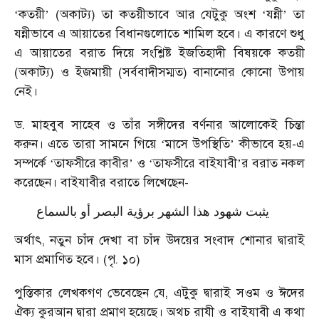
কতয়ী
(অকাট্য) তা কতয়ীভাবে আর যেটুকু অংশ
যন্নী
তা
‘
’
‘
’
যন্নীভাবে এ আয়াতের বিধানগুলোতে শামিল হবে। এ কারণে শুধু
এ আয়াতের বরাত দিয়ে সংশ্লিষ্ট ইজতিহাদী বিষয়কে কতয়ী
(অকাট্য) ও ইজমায়ী (সর্ববাদীসম্মত) বানানোর কোনো উপায়
নেই।
ড. মাহবুব সাহেব ও তাঁর সঙ্গীদের বর্ণনার আলোকেই চিন্তা
করুন। এতে তারা সামনে গিয়ে
মাসে উপস্থিতি
কীভাবে হয়-এ
‘
’
সম্পর্কে
তাফসীরে কাবীর
ও
তাফসীরে বাইযাবী
র বরাত নকল
‘
’
‘
’
করেছেন। বাইযাবীর বরাতে লিখেছেন-
يثبت شهود هذا الشهر برؤية البصر أو بالسماع
অর্থাৎ, নতুন চাঁদ দেখা বা চাঁদ উদয়ের সংবাদ শোনার দ্বারাই
মাস প্রমাণিত হবে। (পৃ. ১০)
পুস্তিকার লেখকগণ ভেবেছেন যে, এটুকু দ্বারাই সওম ও ঈদের
ঐক্য কুরআন দ্বারা প্রমাণ হয়েছে। অথচ রাযী ও বাইযাবী এ কথা