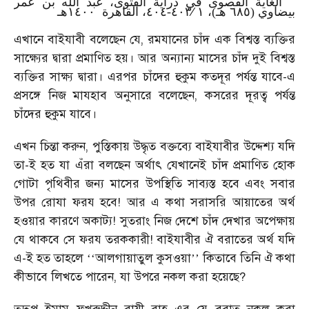
الغاية القصوى في دراية الفتوى، عبد الله بن عمر
١٤٠٠
٤٠٤
٤٠٣
١
٦٨٥
هـ
، القاهرة
-
⁄
هـ)،
بيضاوي (
এখানে বাইযাবী বলেছেন যে, রমযানের চাঁদ এক বিশ্বস্ত ব্যক্তির
সাক্ষ্যের দ্বারা প্রমাণিত হয়। আর অন্যান্য মাসের চাঁদ দুই বিশ্বস্ত
ব্যক্তির সাক্ষ্য দ্বারা। এরপর চাঁদের হুকুম কতদূর পর্যন্ত যাবে-এ
প্রসঙ্গে নিজ মাযহাব অনুসারে বলেছেন, কসরের দূরত্ব পর্যন্ত
চাঁদের হুকুম যাবে।
এখন চিন্তা করুন, পুস্তিকায় উদ্ধৃত বক্তব্যে বাইযাবীর উদ্দেশ্য যদি
তা-ই হত যা এঁরা বলছেন অর্থাৎ যেখানেই চাঁদ প্রমাণিত হোক
গোটা পৃথিবীর জন্য মাসের উপস্থিতি সাব্যস্ত হবে এবং সবার
উপর রোযা ফরয হবে! আর এ কথা সরাসরি আয়াতের অর্থ
হওয়ার কারণে অকাট্য! সুতরাং নিজ দেশে চাঁদ দেখার অপেক্ষায়
যে থাকবে সে ফরয তরককারী! বাইযাবীর ঐ বরাতের অর্থ যদি
এ-ই হত তাহলে
আলগায়াতুল কুসওয়া
কিতাবে তিনি ঐ কথা
‘‘
’’
কীভাবে লিখতে পারেন, যা উপরে নকল করা হয়েছে?