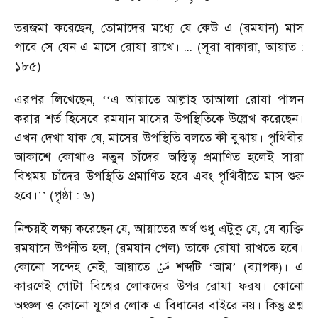
তরজমা করেছেন, তোমাদের মধ্যে যে কেউ এ (রমযান) মাস
পাবে সে যেন এ মাসে রোযা রাখে। ... (সূরা বাকারা, আয়াত :
১৮৫)
এরপর লিখেছেন,
এ আয়াতে আল্লাহ তাআলা রোযা পালন
‘‘
করার শর্ত হিসেবে রমযান মাসের উপস্থিতিকে উল্লেখ করেছেন।
এখন দেখা যাক যে, মাসের উপস্থিতি বলতে কী বুঝায়। পৃথিবীর
আকাশে কোথাও নতুন চাঁদের অস্তিত্ব প্রমাণিত হলেই সারা
বিশ্বময় চাঁদের উপস্থিতি প্রমাণিত হবে এবং পৃথিবীতে মাস শুরু
হবে।
(পৃষ্ঠা : ৬)
’’
নিশ্চয়ই লক্ষ্য করেছেন যে, আয়াতের অর্থ শুধু এটুকু যে, যে ব্যক্তি
রমযানে উপনীত হল, (রমযান পেল) তাকে রোযা রাখতে হবে।
مَنْ
কোনো সন্দেহ নেই, আয়াতে
শব্দটি
আম
(ব্যাপক)। এ
‘
’
কারণেই গোটা বিশ্বের লোকদের উপর রোযা ফরয। কোনো
অঞ্চল ও কোনো যুগের লোক এ বিধানের বাইরে নয়। কিন্তু প্রশ্ন