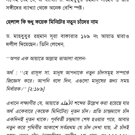
সঙ্গীদের ব্যাখ্যা থেকে অনেক বেশি স্পষ্ট।
হেলাল কি শুধু কয়েক মিনিটের নতুন চাঁদের নাম
ড. মাহবুবুর রহমান সূরা বাকারার ১৮৯ নং আয়াত দ্বারাও
দলীল দিয়েছেন। তিনি লেখেন,
অপর এক আয়াতে আল্লাহ তাআলা বলেন-
‘‘
অর্থ :
হে রাসূল সা. মানুষ আপনাকে নতুন চাঁদসমূহ সম্পর্কে
‘‘
জিজ্ঞেস করে। আপনি বলে দিন, এগুলো মানুষের জন্য সময়
নির্ধারক।
[২:১৮৯]
’’
এখানে লক্ষ্যণীয় যে, আয়াতে
শব্দের উল্লেখ করা হয়েছে যার
الأهلة
অর্থ একেবারে (কয়েক মিনিটের) নূতন চাঁদ। প্রতি চান্দ্রমাসে চাঁদ
একদিনই নূতন থাকে। পূর্ববর্তী চন্দ্রমাস শেষ হওয়ার পরে, আবার
নতুন করে পৃথিবীর আকাশে সর্বপ্রথম যে চাঁদ দেখা যায়, ঐ চাঁদই