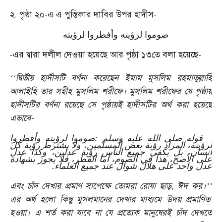
২. পৃষ্ঠা ২০-এ এ পুস্তিকার দাবির উপর হাদীস-
صوموا لرؤيته وأفطروا لرؤيته
-এর দ্বারা দলীল দেওয়া হয়েছে আর পৃষ্ঠা ১৩তে বলা হয়েছে-
দ্বিতীয় হাদীসটি বর্ণনা করেছেন ইমাম মুসলিম রহমাতুল্লাহি
‘‘
আলাইহি তার সহীহ মুসলিম শরীফে। মুসলিম শরীফের যে পৃষ্ঠায়
হাদীসটির বর্ণনা রয়েছে সে পৃষ্ঠায়ই হাদীসটির অর্থ করা হয়েছে
এভাবে-
قوله صلى الله عليه وسلم :صوموا لرؤيته وأفطروا
لرؤيته، المراد رؤية بعض المسلمين، ولا يشترط رؤية كل
انسان، بل يكفي جميع الناس رؤية عدلين، وكذا عدل
على الأصح، هذا في الصوم، أما الفطر، فلا يجوز بشهادة
عدل واحد على هلال شوال عند جميع العلماء.
এবং চাঁদ দেখার প্রমাণ সাপেক্ষে তোমরা রোযা ছাড়, ঈদ কর।
’’
এর অর্থ হলো কিছু মুসলমানের দেখার মাধ্যমে উদয় প্রমাণিত
হওয়া। এ শর্ত করা যাবে না যে প্রত্যেক মানুষেরই চাঁদ দেখতে