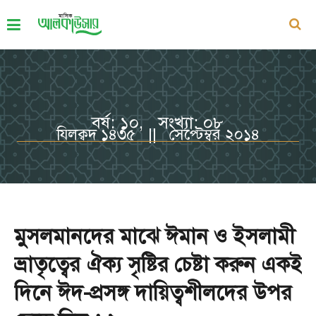
বর্ষ: ১০, সংখ্যা: ০৮
যিলক্বদ ১৪৩৫ || সেপ্টেম্বর ২০১৪
মুসলমানদের মাঝে ঈমান ও ইসলামী
ভ্রাতৃত্বের ঐক্য সৃষ্টির চেষ্টা করুন একই
দিনে ঈদ-প্রসঙ্গ দায়িত্বশীলদের উপর