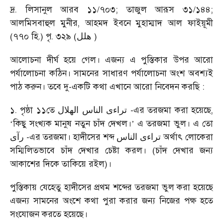
দ্র. লিসানুল আরব ১১/৭০৩; তাজুল আরূস ৩১/১৪৪;
আলমিসবাহুল মুনীর, আহমদ ইবনে মুহাম্মাদ আল ফাইয়ূমী
(৭৭০ হি.) পৃ. ৩২৯
(
)
هلل
আলোচনা দীর্ঘ হয়ে গেল। এজন্য এ পুস্তিকার উপর আরো
পর্যালোচনা কঠিন। সামনের সাধারণ পর্যালোচনা অংশ অবশ্যই
পাঠ করুন। তবে দু-একটি কথা এখানে আরো নিবেদন করছি :
১. পৃষ্ঠা ১১তে
-এর তরজমা করা হয়েছে,
تراءى الناس الهلال
কিছু সংখ্যক মানুষ নতুন চাঁদ দেখল।
এ তরজমা ভুল। এ তো
‘
’
-এর তরজমা। হাদীসের শব্দ
অর্থাৎ লোকেরা
تراءى الناس
رآى
সম্মিলিতভাবে চাঁদ দেখার চেষ্টা করল। (চাঁদ দেখার জন্য
আকাশের দিকে তাকিয়ে রইল)।
পুস্তিকায় যেহেতু হাদীসের প্রথম শব্দের তরজমা ভুল করা হয়েছে
এজন্য সামনের অংশে কথা পুরা করার জন্য নিজের পক্ষ হতে
সংযোজন করতে হয়েছে।