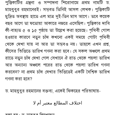
পুস্তিকাটির গ্রন্থনা ও সম্পাদনা শিরোনামে প্রথম নামটি ড.
মাহবুবুর রহমানেরই। সম্ভবত তিনিই আসল লেখক। পুস্তিকাটি
মুদ্রিত অবস্থায় হাতে এল মাত্র দুই-তিন মাস আগে। তবে কয়েক
বছর আগে তা ফতোয়া আকারে নজরে এসেছিল। পুস্তিকার দাবি
কী-বাহ্যত ৫ ও ১৫ পৃষ্ঠায় তা উল্লেখ করা হয়েছে। পৃথিবী গোল
হওয়ার কারণে নতুন চাঁদ কখনো একই সময়ে গোটা পৃথিবী
থেকে দেখা যায় না আর তা সম্ভবও নয়। তাহলে এখন প্রশ্ন,
কীসের ভিত্তিতে তারিখ গণনা করা হবে। যে সকল অঞ্চলে প্রথম
রাতে নতুন চাঁদ দেখা গেল সেখানে ঐ রাত থেকে পয়লা তারিখ
আর অন্যান্য অঞ্চলে পরের রাত থেকে পয়লা তারিখ গণনা
করবেন? না প্রথম চাঁদ দেখার ভিত্তিতেই একটি বৈশ্বিক তারিখ
গণনা করা হবে?
ড. মাহবুবুর রহমানের বক্তব্য, একেই ফিকহের পরিভাষায়-
اختلاف المطالع معتبر أم لا