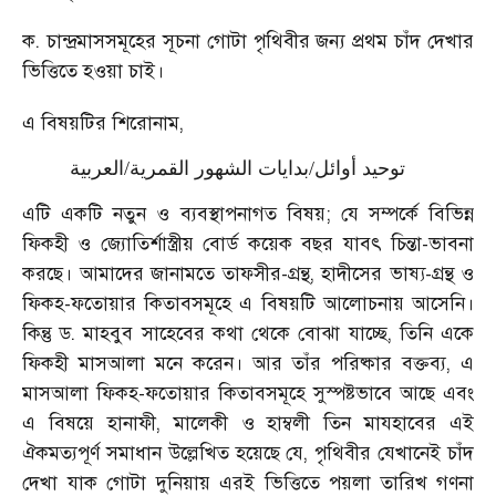
ক. চান্দ্রমাসসমূহের সূচনা গোটা পৃথিবীর জন্য প্রথম চাঁদ দেখার
ভিত্তিতে হওয়া চাই।
এ বিষয়টির শিরোনাম,
توحيد أوائل/بدايات الشهور القمرية/العربية
এটি একটি নতুন ও ব্যবস্থাপনাগত বিষয়; যে সম্পর্কে বিভিন্ন
ফিকহী ও জ্যোতির্শাস্ত্রীয় বোর্ড কয়েক বছর যাবৎ চিন্তা-ভাবনা
করছে। আমাদের জানামতে তাফসীর-গ্রন্থ, হাদীসের ভাষ্য-গ্রন্থ ও
ফিকহ-ফতোয়ার কিতাবসমূহে এ বিষয়টি আলোচনায় আসেনি।
কিন্তু ড. মাহবুব সাহেবের কথা থেকে বোঝা যাচ্ছে, তিনি একে
ফিকহী মাসআলা মনে করেন। আর তাঁর পরিষ্কার বক্তব্য, এ
মাসআলা ফিকহ-ফতোয়ার কিতাবসমূহে সুস্পষ্টভাবে আছে এবং
এ বিষয়ে হানাফী, মালেকী ও হাম্বলী তিন মাযহাবের এই
ঐকমত্যপূর্ণ সমাধান উল্লেখিত হয়েছে যে, পৃথিবীর যেখানেই চাঁদ
দেখা যাক গোটা দুনিয়ায় এরই ভিত্তিতে পয়লা তারিখ গণনা