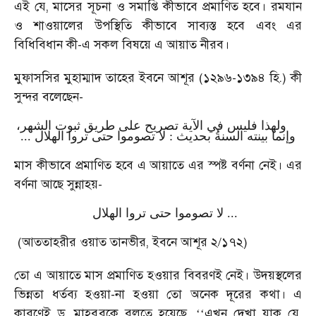
এই যে, মাসের সূচনা ও সমাপ্তি কীভাবে প্রমাণিত হবে। রমযান
ও শাওয়ালের উপস্থিতি কীভাবে সাব্যস্ত হবে এবং এর
বিধিবিধান কী-এ সকল বিষয়ে এ আয়াত নীরব।
মুফাসসির মুহাম্মাদ তাহের ইবনে আশূর (১২৯৬-১৩৯৪ হি.) কী
সুন্দর বলেছেন-
ولهذا فليس في الآية تصريح على طريق ثبوت الشهر،
وإنما بينته السنةُ بحديث : لا تصوموا حتى تروا الهلال ...
মাস কীভাবে প্রমাণিত হবে এ আয়াতে এর স্পষ্ট বর্ণনা নেই। এর
বর্ণনা আছে সুন্নাহয়-
لا تصوموا حتى تروا الهلال ...
(আততাহরীর ওয়াত তানভীর, ইবনে আশূর ২/১৭২)
তো এ আয়াতে মাস প্রমাণিত হওয়ার বিবরণই নেই। উদয়স্থলের
ভিন্নতা ধর্তব্য হওয়া-না হওয়া তো অনেক দূরের কথা। এ
কারণেই ড. মাহবুবকে বলতে হয়েছে,
এখন দেখা যাক যে,
‘‘