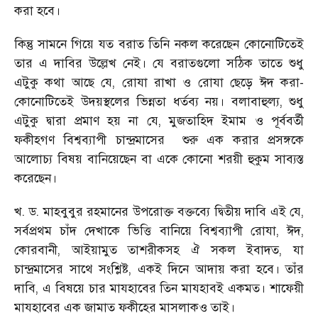
করা হবে।
কিন্তু সামনে গিয়ে যত বরাত তিনি নকল করেছেন কোনোটিতেই
তার এ দাবির উল্লেখ নেই। যে বরাতগুলো সঠিক তাতে শুধু
এটুকু কথা আছে যে, রোযা রাখা ও রোযা ছেড়ে ঈদ করা-
কোনোটিতেই উদয়স্থলের ভিন্নতা ধর্তব্য নয়। বলাবাহুল্য, শুধু
এটুকু দ্বারা প্রমাণ হয় না যে, মুজতাহিদ ইমাম ও পূর্ববর্তী
ফকীহগণ বিশ্বব্যাপী চান্দ্রমাসের শুরু এক করার প্রসঙ্গকে
আলোচ্য বিষয় বানিয়েছেন বা একে কোনো শরয়ী হুকুম সাব্যস্ত
করেছেন।
খ. ড. মাহবুবুর রহমানের উপরোক্ত বক্তব্যে দ্বিতীয় দাবি এই যে,
সর্বপ্রথম চাঁদ দেখাকে ভিত্তি বানিয়ে বিশ্বব্যাপী রোযা, ঈদ,
কোরবানী, আইয়ামুত তাশরীকসহ ঐ সকল ইবাদত, যা
চান্দ্রমাসের সাথে সংশ্লিষ্ট, একই দিনে আদায় করা হবে। তাঁর
দাবি, এ বিষয়ে চার মাযহাবের তিন মাযহাবই একমত। শাফেয়ী
মাযহাবের এক জামাত ফকীহের মাসলাকও তাই।