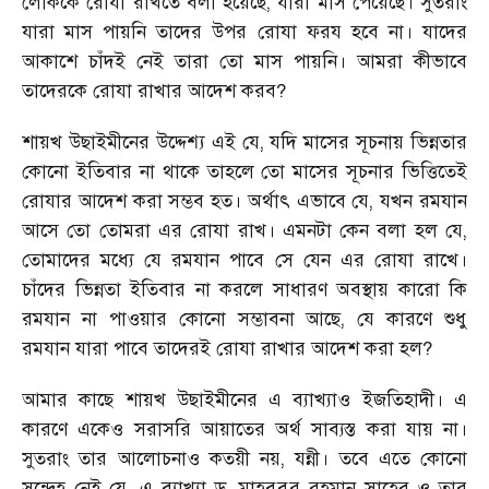
লোককে রোযা রাখতে বলা হয়েছে, যারা মাস পেয়েছে। সুতরাং
যারা মাস পায়নি তাদের উপর রোযা ফরয হবে না। যাদের
আকাশে চাঁদই নেই তারা তো মাস পায়নি। আমরা কীভাবে
তাদেরকে রোযা রাখার আদেশ করব?
শায়খ উছাইমীনের উদ্দেশ্য এই যে, যদি মাসের সূচনায় ভিন্নতার
কোনো ইতিবার না থাকে তাহলে তো মাসের সূচনার ভিত্তিতেই
রোযার আদেশ করা সম্ভব হত। অর্থাৎ এভাবে যে, যখন রমযান
আসে তো তোমরা এর রোযা রাখ। এমনটা কেন বলা হল যে,
তোমাদের মধ্যে যে রমযান পাবে সে যেন এর রোযা রাখে।
চাঁদের ভিন্নতা ইতিবার না করলে সাধারণ অবস্থায় কারো কি
রমযান না পাওয়ার কোনো সম্ভাবনা আছে, যে কারণে শুধু
রমযান যারা পাবে তাদেরই রোযা রাখার আদেশ করা হল?
আমার কাছে শায়খ উছাইমীনের এ ব্যাখ্যাও ইজতিহাদী। এ
কারণে একেও সরাসরি আয়াতের অর্থ সাব্যস্ত করা যায় না।
সুতরাং তার আলোচনাও কতয়ী নয়, যন্নী। তবে এতে কোনো
সন্দেহ নেই যে, এ ব্যাখ্যা ড. মাহবুবুর রহমান সাহেব ও তার