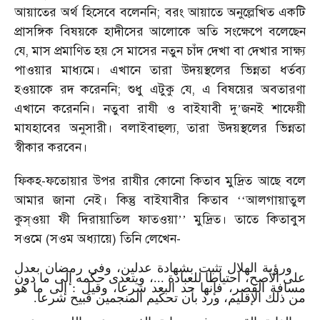
আয়াতের অর্থ হিসেবে বলেননি; বরং আয়াতে অনুল্লেখিত একটি
প্রাসঙ্গিক বিষয়কে হাদীসের আলোকে অতি সংক্ষেপে বলেছেন
যে, মাস প্রমাণিত হয় সে মাসের নতুন চাঁদ দেখা বা দেখার সাক্ষ্য
পাওয়ার মাধ্যমে। এখানে তারা উদয়স্থলের ভিন্নতা ধর্তব্য
হওয়াকে রদ করেননি; শুধু এটুকু যে, এ বিষয়ের অবতারণা
এখানে করেননি। নতুবা রাযী ও বাইযাবী দু
জনই শাফেয়ী
’
মাযহাবের অনুসারী। বলাইবাহুল্য, তারা উদয়স্থলের ভিন্নতা
স্বীকার করবেন।
ফিকহ-ফতোয়ার উপর রাযীর কোনো কিতাব মুদ্রিত আছে বলে
আমার জানা নেই। কিন্তু বাইযাবীর কিতাব
আলগায়াতুল
‘‘
কুস্ওয়া ফী দিরায়াতিল ফাতওয়া
মুদ্রিত। তাতে কিতাবুস
’’
সওমে (সওম অধ্যায়ে) তিনি লেখেন-
ورؤية الهلال تثبت بشهادة عدلين، وفي رمضان بعدل
على الأصح، احتياطا للعبادة ...، ويتعدى حكمه إلى ما دون
مسافة القصر، فإنها حد البعد شرعا، وقيل : إلى ما هو
من ذلك الإقليم، ورد بأن تحكيم المنجمين قبيح شرعا.