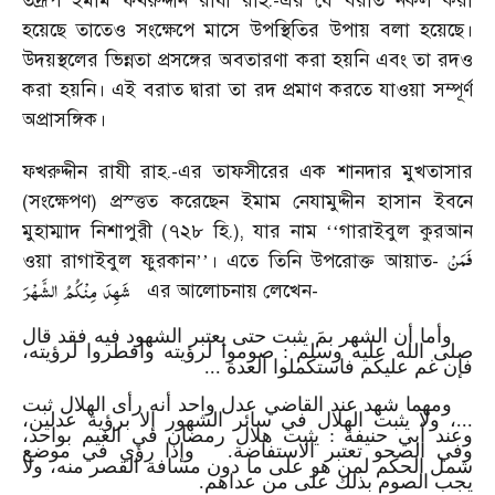
তদ্রূপ ইমাম ফখরুদ্দীন রাযী রাহ.-এর যে বরাত নকল করা
হয়েছে তাতেও সংক্ষেপে মাসে উপস্থিতির উপায় বলা হয়েছে।
উদয়স্থলের ভিন্নতা প্রসঙ্গের অবতারণা করা হয়নি এবং তা রদও
করা হয়নি। এই বরাত দ্বারা তা রদ প্রমাণ করতে যাওয়া সম্পূর্ণ
অপ্রাসঙ্গিক।
ফখরুদ্দীন রাযী রাহ.-এর তাফসীরের এক শানদার মুখতাসার
(সংক্ষেপণ) প্রস্ত্তত করেছেন ইমাম নেযামুদ্দীন হাসান ইবনে
মুহাম্মাদ নিশাপুরী (৭২৮ হি.), যার নাম
গারাইবুল কুরআন
‘‘
فَمَنْ
ওয়া রাগাইবুল ফুরকান
। এতে তিনি উপরোক্ত আয়াত-
’’
شَهِدَ
مِنْكُمُ
الشَّهْرَ
এর আলোচনায় লেখেন-
وأما أن الشهر بمَ يثبت حتى يعتبر الشهود فيه فقد قال
صلى الله عليه وسلم : صوموا لرؤيته وأفطروا لرؤيته،
فإن غم عليكم فاستكملوا العدة ...
ومهما شهد عند القاضي عدل واحد أنه رأى الهلال ثبت
...، ولا يثبت الهلال في سائر الشهور إلا برؤية عدلين،
وعند أبي حنيفة : يثبت هلال رمضان في الغيم بواحد،
وفي الصحو تعتبر الاستفاضة.
وإذا رؤي في موضع
شمل الحكم لمن هو على ما دون مسافة القصر منه، ولا
يجب الصوم بذلك على من عداهم.