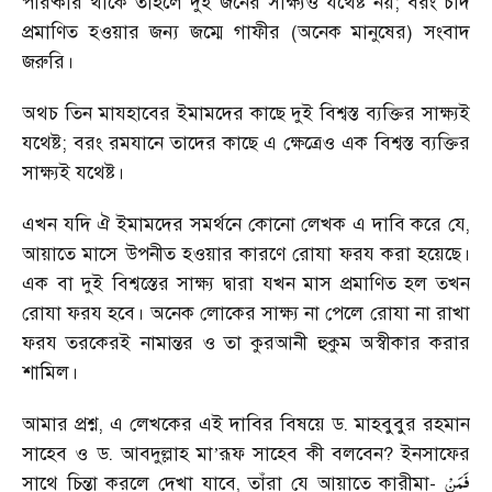
পরিষ্কার থাকে তাহলে দুই জনের সাক্ষ্যও যথেষ্ট নয়; বরং চাঁদ
প্রমাণিত হওয়ার জন্য জম্মে গাফীর (অনেক মানুষের) সংবাদ
জরুরি।
অথচ তিন মাযহাবের ইমামদের কাছে দুই বিশ্বস্ত ব্যক্তির সাক্ষ্যই
যথেষ্ট; বরং রমযানে তাদের কাছে এ ক্ষেত্রেও এক বিশ্বস্ত ব্যক্তির
সাক্ষ্যই যথেষ্ট।
এখন যদি ঐ ইমামদের সমর্থনে কোনো লেখক এ দাবি করে যে,
আয়াতে মাসে উপনীত হওয়ার কারণে রোযা ফরয করা হয়েছে।
এক বা দুই বিশ্বস্তের সাক্ষ্য দ্বারা যখন মাস প্রমাণিত হল তখন
রোযা ফরয হবে। অনেক লোকের সাক্ষ্য না পেলে রোযা না রাখা
ফরয তরকেরই নামান্তর ও তা কুরআনী হুকুম অস্বীকার করার
শামিল।
আমার প্রশ্ন, এ লেখকের এই দাবির বিষয়ে ড. মাহবুবুর রহমান
সাহেব ও ড. আবদুল্লাহ মা
রূফ সাহেব কী বলবেন? ইনসাফের
’
فَمَنْ
সাথে চিন্তা করলে দেখা যাবে, তাঁরা যে আয়াতে কারীমা-