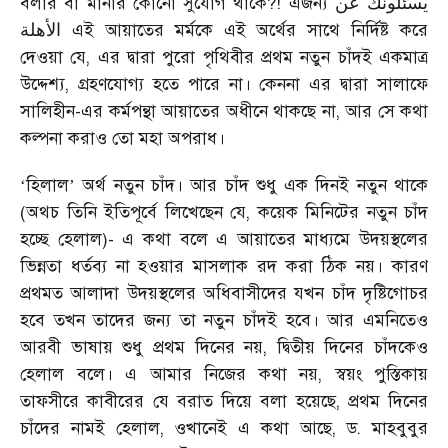
বলার বা মানার কোনো সুযোগ থাকে?! এজন্য
يسئلونك عن
এই আয়াতের মর্মকে এই অর্থের সাথে নির্দিষ্ট করে
الأهلة
দেওয়া যে, এর দ্বারা পুরো পৃথিবীর প্রথম নতুন চাঁদই একমাত্র
উদ্দেশ্য, গ্রহণযোগ্য হতে পারে না। কেননা এর দ্বারা সালাফে
সালিহীন-এর কর্মপন্থা আয়াতের অধীনে থাকছে না, আর সে কথা
কল্পনা করাও তো মহা অপরাধ।
হিলাল
অর্থ নতুন চাঁদ। আর চাঁদ শুধু এক দিনই নতুন থাকে
‘
’
(অথচ তিনি ইতিপূর্বে লিখেছেন যে, কয়েক মিনিটের নতুন চাঁদ
হচ্ছে হেলাল)- এ কথা বলে এ আয়াতের মাধ্যমে উদয়স্থলের
ভিন্নতা ধর্তব্য না হওয়ার মাসলাক রদ করা ঠিক নয়। কারণ
প্রথমত আলাদা উদয়স্থলের অধিবাসীদের যখন চাঁদ দৃষ্টিগোচর
হবে তখন তাদের জন্য তা নতুন চাঁদই হবে। আর এমনিতেও
আরবী ভাষায় শুধু প্রথম দিনের নয়, দ্বিতীয় দিনের চাঁদকেও
হেলাল বলে। এ আমার নিজের কথা নয়, স্বয়ং পুস্তিকায়
তাফসীরে কাবীরের যে বরাত দিয়ে বলা হয়েছে, প্রথম দিনের
চাঁদের নামই হেলাল, ওখানেই এ কথা আছে, ড. মাহবুবুর