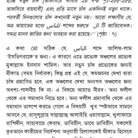
হচ্ছে নতুন চাঁদ [তাফসিরে কাবীর ২য় খন্ড পৃঃ-২৫৫-২৫৬;
তাফসিরে বায়যাবী] এবং প্রতি মাসে চাঁদ একদিনই নতুন থাকে।
পরবর্তী দিনগুলোর চাঁদ কখনোই নতুন নয়। আরো লক্ষ্যণীয় যে,
অত্র আয়াতের মধ্যে
শব্দের শুরুতে
টি জাতিবোধক।
ال
للناس
সমগ্র মানব জাতির জন্য ব্যবহার করা হয়েছে।
(পৃষ্ঠা : ৭)
’’
এ কথা তো সঠিক যে,
শব্দে আলিফ-লাম
الناس
ইসতিগরাকে
র জন্য। এ কারণে এতে প্রত্যেক অঞ্চলের প্রত্যেক
‘
’
মুকাল্লাফ ইনসান শামিল। আর নতুন চাঁদ প্রত্যেকের জন্যই
মীকাত (সময় নির্ধারক) কিন্তু প্রশ্ন এই যে, কয়জনের দেখা দ্বারা
চাঁদ প্রমাণিত হবে, এক অঞ্চলের দেখা অন্যসব অঞ্চলের জন্য
অবশ্য-পালনীয় কি না- এ বিষয়ে আয়াত নীরব। অন্য দলীল
থেকে এর সমাধান নিতে হবে। অন্য দলীল প্রমাণাদি থেকে এর
সমাধান তালাশ করতে গেলে এ বিষয়টি খুব স্পষ্টভাবে সামনে
আসবে যে, রাসূলুল্লাহ সাল্লাল্লাহু আলাইহি ওয়াসাল্লাম, খুলাফায়ে
রাশিদীন, সাহাবায়ে কেরাম, তাবিয়ীন, তাবে তাবিয়ীন, সকলেই
কুরআনে কারীমের নির্দেশনা অনুযায়ী হিলালকেই মীকাত হিসেবে