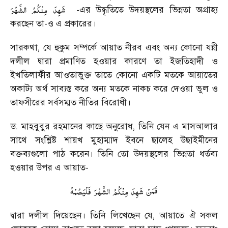
شَهِدَ
مِنْكُمُ
الشَّهْرَ
-এর উদ্ধৃতিতে উদয়স্থলের ভিন্নতা অগ্রাহ্য
করছেন তা-ও এ প্রকারের।
সারকথা, যে হুকুম সম্পর্কে আয়াত নীরব এবং অন্য কোনো যন্নী
দলীল দ্বারা প্রমাণিত হওয়ার কারণে তা ইজতিহাদী ও
ইখতিলাফীর আওতাভুক্ত তাতে কোনো একটি মতকে আয়াতের
অকাট্য অর্থ সাব্যস্ত করে অন্য মতকে নাকচ করে দেওয়া ভুল ও
তাফসীরের সর্বসম্মত নীতির বিরোধী।
ড. মাহবুবুর রহমানের কাছে অনুরোধ, তিনি যেন এ মাসআলার
সাথে সংশ্লিষ্ট শায়খ মুহাম্মাদ ইবনে ছালেহ উছাইমীনের
বক্তব্যগুলো পাঠ করেন। তিনি তো উদয়স্থলের ভিন্নতা ধর্তব্য
হওয়ার উপর এ আয়াত-
فَمَنْ
شَهِدَ
مِنْكُمُ
الشَّهْرَ
فَلْيَصُمْهُ
দ্বারা দলীল দিয়েছেন। তিনি লিখেছেন যে, আয়াতে ঐ সকল