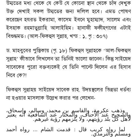
উম্মতের মধ্য থেকে যে কেউ যে কোনো স্থান থেকে চাঁদ দেখুক
উক্ত দেখাই সকল উম্মতের জন্য দলিল হবে। এমত পোষণ
করেছেন হযরত ইকরামা, কাসেম ইবনে মুহাম্মাদ, সালেম এবং
ইসহাক রহমাতুল্লাহি আলাইহিম। হানাফী ফকীহগণের এটাই
বিশুদ্ধমত। (আল-ফিকহুস সুন্নাহ, খন্ড : ১, পৃ : ৩০৭)
ড. মাহবুবের পুস্তিকায় (পৃ. ১৮) ফিকহুস সুন্নাহকে
আল-ফিকহুস
‘
সুন্নাহ
কীভাবে লিখলেন তা তিনিই ভালো জানেন। কিন্তু সাইয়েদ
’
সাবেকের পুরো বক্তব্যকেই যে তিনি পাল্টে দিলেন এর হিসাব
নিবে কে?!
ফিকহুস সুন্নাহয় সাইয়েদ সাবেক রাহ. উদয়স্থলের ভিন্নতা ধর্তব্য
না হওয়ার মাসলাক উল্লেখ করার পর লেখেন-
وذهب عكرمة، والقاسم بن محمد، وسالم، وإسحاق،
والصحيح عند الأحناف، والمختار عند الشافعية أنه يعتبر
لأهل كل بلد رؤيتهم، ولا يلزمهم رؤية غيرهم.
لما رواه كريب قال : قدمت الشام ... رواه أحمد
ومسلم والترمذي.