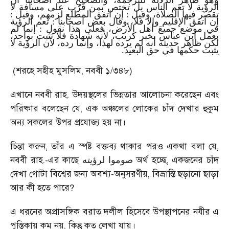
وهو ظاهر الدلالة للترجمة، والصحيح عند أصحابنا أن
الرؤية لا تعم الناس بل تختص بمن قَرُب على مسافة لا
تقصر فيها الصلاة، وقيل : إن اتفق المطلع لزمهم، وقيل :
إن اتفق الإقليم وإلا فلا، وقال بعض أصحابنا : تعم الرؤية
في موضع جميعَ أهل الأرض، فعلى هذا نقول : إنما لم
يعمل ابن عباس بخبر كريب، لأنه شهادة فلا تثبت بواحد،
لكن ظاهر حديثه أنه لم يرده لهذا، وإنما رده، لأن الرؤية لا
يثبت حكمها في حق البعيد.
(শরহে সহীহ মুসলিম, নববী ১/৩৪৮)
এখানে নববী রাহ. উদয়স্থলের ভিন্নতার আলোচনা করেছেন এবং
পরিষ্কার বলেছেন যে, এক অঞ্চলের লোকের চাঁদ দেখার হুকুম
অন্য সকলের উপর প্রযোজ্য হয় না।
চিন্তা করুন, তাঁর এ স্পষ্ট বক্তব্য থাকার পরও একথা বলা যে,
নববী রাহ.-এর কাছে
অর্থ হচ্ছে, একজনের চাঁদ
صوموا لرؤيته
দেখা গোটা বিশ্বের জন্য অবশ্য-অনুসরণীয়, বিভ্রান্তি ছড়ানো ছাড়া
আর কী হতে পারে?
এ ধরনের অপ্রাসঙ্গিক বরাত দলীল হিসেবে উপস্থাপনের নযীর এ
পুস্তিকায় কম নয়, কিন্তু কত লেখা যায়।