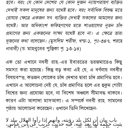
হবে। বরং যে কোন দেশের যে কোন দুজন ন্যায়পরায়ণ ব্যক্তির
দেখাই সকল মানুষের জন্য যথেষ্ট হবে। বরং সর্বাধিক বিশুদ্ধ মতে
রোযার ক্ষেত্রে একজন সৎ ব্যক্তির দেখাই সকলের আমলের জন্য
যথেষ্ট। আর অধিকাংশ ফকিহগণের মতে শাওয়ালের নুতন চাঁদ
প্রমাণের জন্য একজনের সাক্ষ্য যথেষ্ট হবে না। এ ক্ষেত্রে তারা
দুজনের কথা বলেছেন। (মুসলিম শরীফ, খন্ড-১, পৃঃ-৩৪৭, শরহে
নাবাবী)
(ড. মাহবুবের পুস্তিকা পৃ. ১৩-১৪)
এক তো এখানে নববী রাহ.-এর ইবারতের তরজমাতেও কিছু
সমস্যা করা হয়েছে। কিন্তু বড় কথা এই যে, এ বর্ণনায় নববীর
বিষয়বস্ত্ত, কতজন লোকের চাঁদ দেখার দ্বারা চাঁদ প্রমাণিত হবে।
এখানে এ আলোচনা নেই যে, চাঁদ প্রমাণিত হলে এর হুকুম গোটা
বিশ্বের জন্য প্রযোজ্য হবে, না বিশেষ অঞ্চলে সীমাবদ্ধ থাকবে।
কারণ এটা আলাদা মাসআলা। এ সম্পর্কে নববী রাহ. সামনের
পৃষ্ঠায় আলোচনা করেছেন। ওখানে তিনি লিখেছেন-
باب بيان أن لكل بلد رؤيته، وأنهم إذا رأوا الهلال ببلد لا
يثبت حكمه لما بعد عنه، فيه حديث كريب عن ابن عباس،