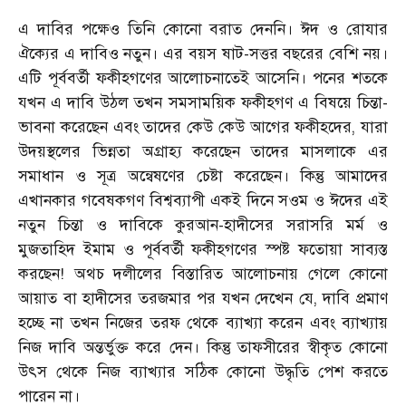
এ দাবির পক্ষেও তিনি কোনো বরাত দেননি। ঈদ ও রোযার
ঐক্যের এ দাবিও নতুন। এর বয়স ষাট-সত্তর বছরের বেশি নয়।
এটি পূর্ববর্তী ফকীহগণের আলোচনাতেই আসেনি। পনের শতকে
যখন এ দাবি উঠল তখন সমসাময়িক ফকীহগণ এ বিষয়ে চিন্তা-
ভাবনা করেছেন এবং তাদের কেউ কেউ আগের ফকীহদের, যারা
উদয়স্থলের ভিন্নতা অগ্রাহ্য করেছেন তাদের মাসলাকে এর
সমাধান ও সূত্র অন্বেষণের চেষ্টা করেছেন। কিন্তু আমাদের
এখানকার গবেষকগণ বিশ্বব্যাপী একই দিনে সওম ও ঈদের এই
নতুন চিন্তা ও দাবিকে কুরআন-হাদীসের সরাসরি মর্ম ও
মুজতাহিদ ইমাম ও পূর্ববর্তী ফকীহগণের স্পষ্ট ফতোয়া সাব্যস্ত
করছেন! অথচ দলীলের বিস্তারিত আলোচনায় গেলে কোনো
আয়াত বা হাদীসের তরজমার পর যখন দেখেন যে, দাবি প্রমাণ
হচ্ছে না তখন নিজের তরফ থেকে ব্যাখ্যা করেন এবং ব্যাখ্যায়
নিজ দাবি অন্তর্ভুক্ত করে দেন। কিন্তু তাফসীরের স্বীকৃত কোনো
উৎস থেকে নিজ ব্যাখ্যার সঠিক কোনো উদ্ধৃতি পেশ করতে
পারেন না।