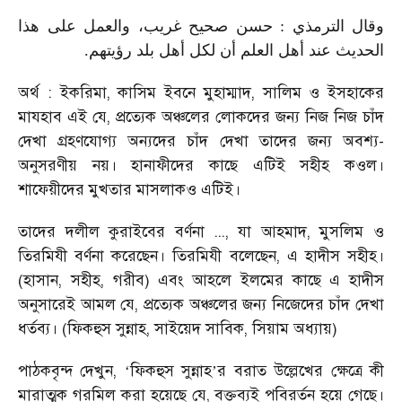
وقال الترمذي : حسن صحيح غريب، والعمل على هذا
الحديث عند أهل العلم أن لكل أهل بلد رؤيتهم.
অর্থ : ইকরিমা, কাসিম ইবনে মুহাম্মাদ, সালিম ও ইসহাকের
মাযহাব এই যে, প্রত্যেক অঞ্চলের লোকদের জন্য নিজ নিজ চাঁদ
দেখা গ্রহণযোগ্য অন্যদের চাঁদ দেখা তাদের জন্য অবশ্য-
অনুসরণীয় নয়। হানাফীদের কাছে এটিই সহীহ কওল।
শাফেয়ীদের মুখতার মাসলাকও এটিই।
তাদের দলীল কুরাইবের বর্ণনা ..., যা আহমাদ, মুসলিম ও
তিরমিযী বর্ণনা করেছেন। তিরমিযী বলেছেন, এ হাদীস সহীহ।
(হাসান, সহীহ, গরীব) এবং আহলে ইলমের কাছে এ হাদীস
অনুসারেই আমল যে, প্রত্যেক অঞ্চলের জন্য নিজেদের চাঁদ দেখা
ধর্তব্য। (ফিকহুস সুন্নাহ, সাইয়েদ সাবিক, সিয়াম অধ্যায়)
পাঠকবৃন্দ দেখুন,
ফিকহুস সুন্নাহ
র বরাত উল্লেখের ক্ষেত্রে কী
‘
’
মারাত্মক গরমিল করা হয়েছে যে, বক্তব্যই পবিরর্তন হয়ে গেছে।