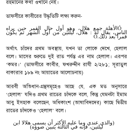
রহমানের কথা ওখানে নেই।
তাফসীরে কাবীরের উদ্ধৃতিটি লক্ষ্য করুন-
الأهلة جمع هلال، وهو أول حال القمر حين يراه
Ó
الناس، يقال له : هلال، ليلتين من أول الشهر ثم يكون
Ò
قمرا بعد ذلك.
অর্থাৎ চাঁদের প্রথম অবস্থায়, যখন তা লোকে দেখে, হেলাল
বলে। মাসের শুরুতে দুই রাত পর্যন্ত এর নাম হেলাল। এরপর
কমর।
(তাফসীরে কাবীর, ফখরুদ্দীন রাযী ২/২৮১; সূরাতুল
‘
’
বাকারার ১৮৯ নং আয়াতের আলোচনায়)
আরবী অভিধান-গ্রন্থসমূহেও আছে যে, এক মত অনুসারে
হেলাল
যদিও প্রথম রাতের চাঁদকে বলে, কিন্তু যেমনটা ইমাম
‘
’
আবু ইসহাক বলেছেন, অধিকাংশ (ভাষাবিদদের) কাছে দ্বিতীয়
রাতের চাঁদকেও
হেলাল
বলে।
‘
’
(والذي عندي وما عليه الأكثر أن يسمى هلالا ابن
ليلتين، فإنه في الثالثة يتبين ضوؤه)