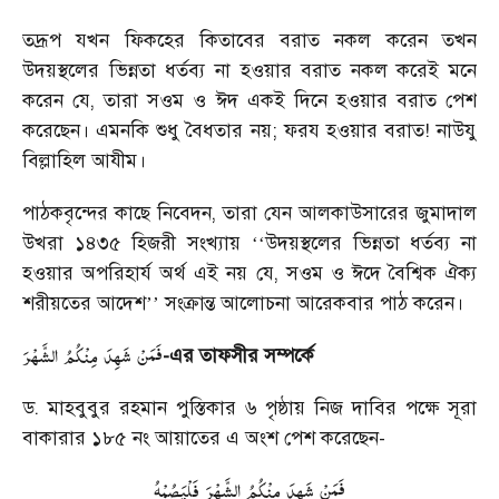
তদ্রূপ যখন ফিকহের কিতাবের বরাত নকল করেন তখন
উদয়স্থলের ভিন্নতা ধর্তব্য না হওয়ার বরাত নকল করেই মনে
করেন যে, তারা সওম ও ঈদ একই দিনে হওয়ার বরাত পেশ
করেছেন। এমনকি শুধু বৈধতার নয়; ফরয হওয়ার বরাত! নাউযু
বিল্লাহিল আযীম।
পাঠকবৃন্দের কাছে নিবেদন, তারা যেন আলকাউসারের জুমাদাল
উখরা ১৪৩৫ হিজরী সংখ্যায়
উদয়স্থলের ভিন্নতা ধর্তব্য না
‘‘
হওয়ার অপরিহার্য অর্থ এই নয় যে, সওম ও ঈদে বৈশ্বিক ঐক্য
শরীয়তের আদেশ
সংক্রান্ত আলোচনা আরেকবার পাঠ করেন।
’’
فَمَنْ
شَهِدَ
مِنْكُمُ
الشَّهْرَ
-এর তাফসীর সম্পর্কে
ড. মাহবুবুর রহমান পুস্তিকার ৬ পৃষ্ঠায় নিজ দাবির পক্ষে সূরা
বাকারার ১৮৫ নং আয়াতের এ অংশ পেশ করেছেন-
فَمَنْ
شَهِدَ
مِنْكُمُ
الشَّهْرَ
فَلْيَصُمْهُ