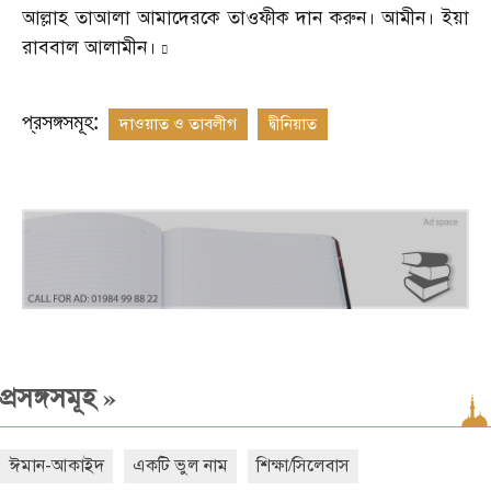
আল্লাহ তাআলা আমাদেরকে তাওফীক দান করুন। আমীন। ইয়া
রাববাল আলামীন।

প্রসঙ্গসমূহ:
দাওয়াত ও তাবলীগ
দ্বীনিয়াত
»
প্রসঙ্গসমূহ
ঈমান-আকাইদ
একটি ভুল নাম
শিক্ষা/সিলেবাস