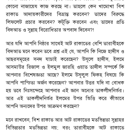
কোনো নাজায়েয কাজ করছে না। তাহলে কেন খামোখা বিশ
রাকাত আদায়কারীদের বিভ্রান্ত করবেন? তাদের বিরুদ্ধে
লিফলেট প্রচার করবেন? কটূক্তি করবেন এবং তাদের প্রতি
বিদআত ও সুন্নাহ বিরোধিতার অপবাদ দিবেন?!
আর যদি আপনি নিষ্ঠার সাথেই আট রাকাতের বেশি তারাবীহকে
বিদআত মনে করেন তবে প্রশ্ন এই যে, আপনি কি নিজে হাদীস ও
আছরসমূহের সনদ যাচাই করেছেন? উসূলে হাদীস, ইলমে
আসমাউর রিজাল ও ইলমুল জারহি ওয়াত তাদীল সম্পর্কে কি
আপনার বিশেষজ্ঞতা আছে? ইলমে উসূলুল ফিকহ বিষয়ে কি
আপনি পান্ডিত্য অর্জন করেছেন? আপনার উত্তর যদি না বোধক
হয় তবে নিঃসন্দেহে আপনার এই জ্ঞান অন্যের তাকলীদনির্ভর।
আর এই তাকলীদনির্ভর ইলমের উপর ভিত্তি করে কীভাবে
আপনি অন্যদের উপর আক্রমণ করছেন?
মনে রাখবেন, বিশ রাকাত আর আট রাকাতের মতভিন্নতা সুন্নাহর
বিভিন্নতার মতভিন্নতা নয়; বরং তারাবীহকে আট রাকাতে