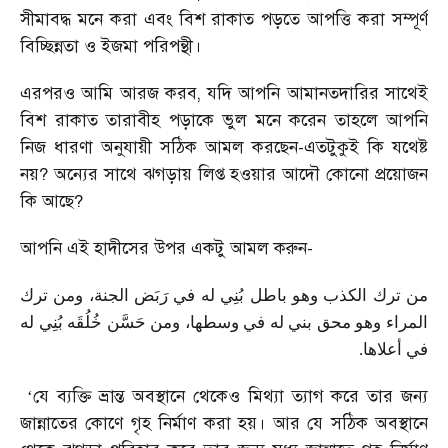
সীমাবদ্ধ মনে করা এবং বিশ রাকাত পড়তে আপত্তি করা সম্পূর্ণ
বিচ্ছিন্নতা ও ইজমা পরিপন্থী।
এরপরও আমি আরজ করব, যদি আপনি আমানতদারির সাথেই
বিশ রাকাত তারাবীহ পড়াকে ভুল মনে করেন তাহলে আপনি
নিজ ধারণা অনুযায়ী সঠিক আমল করছেন-এতটুকুই কি যথেষ্ট
নয়? অন্যের সাথে ঝগড়ায় লিপ্ত হওয়ার আদৌ কোনো প্রয়োজন
কি আছে?
আপনি এই হাদীসের উপর একটু আমল করুন-
من ترك الكذب وهو باطل بُنِي له في رَبَض الجنة، ومن ترك
المراء وهو محق بني له في وسطها، ومن حَسَّن خُلُقَه بُنِي له
في أعلاها.
যে ব্যক্তি ভ্রান্ত অবস্থানে থেকেও মিথ্যা ত্যাগ করে তার জন্য
‘
জান্নাতের কোণে গৃহ নির্মাণ করা হয়। আর যে সঠিক অবস্থানে