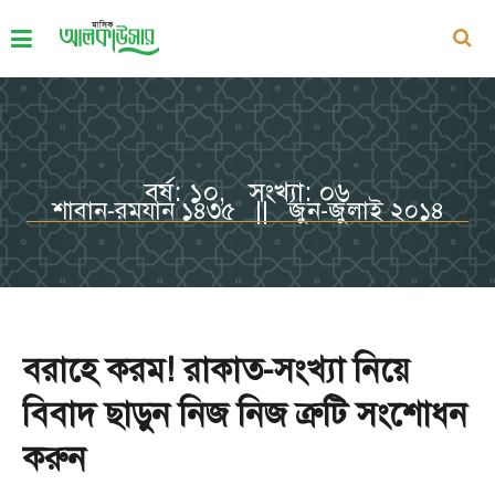
বর্ষ: ১০, সংখ্যা: ০৬
শাবান-রমযান ১৪৩৫ || জুন-জুলাই ২০১৪
বরাহে করম! রাকাত-সংখ্যা নিয়ে
বিবাদ ছাড়ুন নিজ নিজ ত্রুটি সংশোধন
করুন