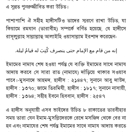
এ সুন্নত পুনরুজ্জীবিত করা উচিত।
পাশাপাশি ঐ সহীহ হাদীসটিও তাদের স্মরণে রাখা উচিত, যা
কিয়ামে রমযান (তারাবীহ) সম্পর্কে বর্ণিত হয়েছে, যে হাদীসে
রাসূলুল্লাহ সাল্লাল্লাহু আলাইহি ওয়াসাল্লাম ইরশাদ করেছেন-
إنه من قام مع الإمام حتى ينصرف كُتِبَ له قيامُ ليلة.
ইমামের নামায শেষ হওয়া পর্যন্ত যে ব্যক্তি ইমামের সাথে নামায
আদায় করবে সে সারা রাত (নামাযে) দাঁড়িয়ে থাকার সওয়াব
পাবে।-মুসনাদে আহমদ, হাদীস : ২১৪৪৭; সুনানে আবু দাউদ,
হাদীস : ১৩৭০; জামে তিরমিযী, হাদীস : ১৮১৭; সুনানে নাসায়ী,
হাদীস : ১৩৬৪; সহীহ ইবনে হিববান, হাদীস : ২৫৪৭
এ হাদীস অনুযায়ী এসব ভাইদের উচিত ৮ রাকাতের তারবীহার
সময় তারা যেন ইমাম-মুসল্লিদেরকে রেখে মসজিদ থেকে বের না
হন এবং নামাযের শেষ পর্যন্ত ইমামের সাথে নামায আদায় করতে