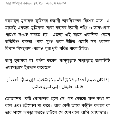
আবু আবদুর রহমান মুহাম্মাদ আবদুল মালেক
রমযানুল মুবারক মুমিনের ঈমানী তারবিয়তের বিশেষ মাস। এ
মাসেই একজন মুমিনকে সারা বছরের ঈমানী শক্তি ও তাকওয়ার
পাথেয় সংগ্রহ করতে হয়। এজন্য এই মাসে একদিকে যেমন
অতিরিক্ত ব্যস্ততা থেকে মুক্ত থাকা উচিত তেমনি সব ধরনের
বিবাদ-বিসংবাদ থেকেও পুরাপুরি পবিত্র থাকা উচিত।
আবু হুরায়রা রা. বর্ণনা করেন, রাসূলুল্লাহ সাল্লাল্লাহু আলাইহি
ওয়াসাল্লাম ইরশাদ করেছেন-
إذا كان صوم أحدكم فلا يَرْفُثْ، ولا يَصْخَبْ، فإن سابَّه أحد، أو
قاتله، فليقل : إني امرؤ صائم.
তোমাদের কেউ রোযাদার হলে সে যেন কোনো মন্দ কথা না
বলে এবং হট্টগোল না করে। আর কেউ তাকে কটূক্তি করলে বা
তার সাথে ঝগড়া করতে চাইলে সে যেন বলে-আমি রোযাদার।-