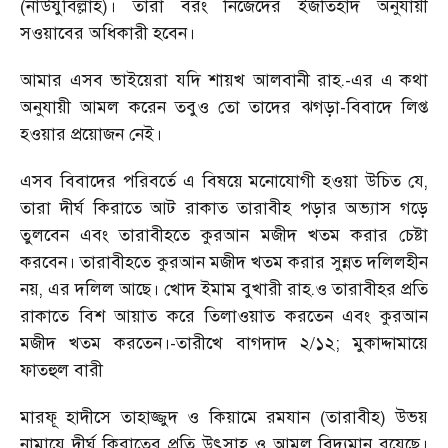
(নাউযুবিল্লাহ)। তারা বরং নিজেদের ইজতিহাদ অনুযায়ী
সওয়াবের অধিকারী হবেন।
আমার এসব ভাইয়েরা যদি শায়খ আলবানী রাহ.-এর এ কথা
অনুযায়ী আমল করেন তবুও তো তাদের ঝগড়া-বিবাদে লিপ্ত
হওয়ার প্রয়োজন নেই।
এসব বিবাদের পরিবর্তে এ বিষয়ে মনোযোগী হওয়া উচিত যে,
তারা দীর্ঘ কিরাতে আট রাকাত তারাবীহ পড়ার অভ্যাস গড়ে
তুলবেন এবং তারাবীহতে কুরআন মজীদ খতম করার চেষ্টা
করবেন। তারাবীহতে কুরআন মজীদ খতম করার সুন্নত দলিলহীন
নয়, এর দলিল আছে। খোদ ইমাম বুখারী রাহ.ও তারাবীহর প্রতি
রাকাতে বিশ আয়াত করে তিলাওয়াত করতেন এবং কুরআন
মজীদ খতম করতেন।-তারীখে বাগদাদ ২/১২; মুকাদ্দামায়ে
ফাতহুল বারী
মারফূ হাদীসে তাহাজ্জুদ ও কিয়ামে রমযান (তারাবীহ) উভয়
নামাযে দীর্ঘ কিরাতের প্রতি উৎসাহ ও আমল বিদ্যমান রয়েছে।