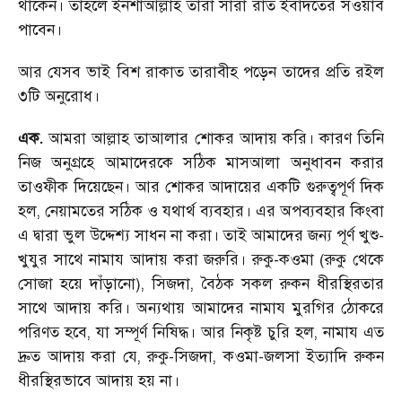
থাকেন। তাহলে ইনশাআল্লাহ তারা সারা রাত ইবাদতের সওয়াব
পাবেন।
আর যেসব ভাই বিশ রাকাত তারাবীহ পড়েন তাদের প্রতি রইল
৩টি অনুরোধ।
এক.
আমরা আল্লাহ তাআলার শোকর আদায় করি। কারণ তিনি
নিজ অনুগ্রহে আমাদেরকে সঠিক মাসআলা অনুধাবন করার
তাওফীক দিয়েছেন। আর শোকর আদায়ের একটি গুরুত্বপূর্ণ দিক
হল, নেয়ামতের সঠিক ও যথার্থ ব্যবহার। এর অপব্যবহার কিংবা
এ দ্বারা ভুল উদ্দেশ্য সাধন না করা। তাই আমাদের জন্য পূর্ণ খুশু-
খুযুর সাথে নামায আদায় করা জরুরি। রুকু-কওমা (রুকু থেকে
সোজা হয়ে দাঁড়ানো), সিজদা, বৈঠক সকল রুকন ধীরস্থিরতার
সাথে আদায় করি। অন্যথায় আমাদের নামায মুরগির ঠোকরে
পরিণত হবে, যা সম্পূর্ণ নিষিদ্ধ। আর নিকৃষ্ট চুরি হল, নামায এত
দ্রুত আদায় করা যে, রুকু-সিজদা, কওমা-জলসা ইত্যাদি রুকন
ধীরস্থিরভাবে আদায় হয় না।