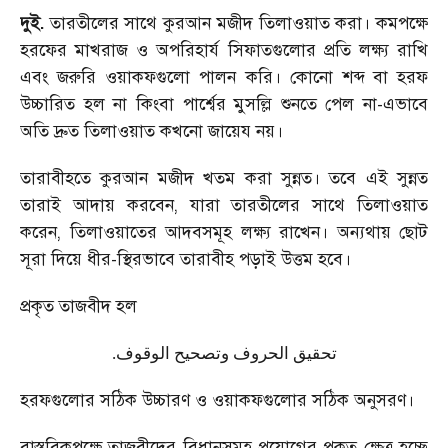
দুই.
তারতীলের সাথে কুরআন মজীদ তিলাওয়াত করা। কমপক্ষে
হরফের মাখরাজ ও অপরিহার্য সিফাতগুলোর প্রতি লক্ষ্য রাখি
এবং জরুরি ওয়াকফগুলো পালন করি। কোনো শব্দ বা হরফ
উচ্চারিত হল না কিংবা পার্শ্বের মুসল্লি শুনতে পেল না-এভাবে
অতি দ্রুত তিলাওয়াত কখনো জায়েয নয়।
তারাবীহতে কুরআন মজীদ খতম করা সুন্নত। তবে এই সুন্নত
তারাই আদায় করবেন, যারা তারতীলের সাথে তিলাওয়াত
করেন, তিলাওয়াতের আদবসমূহ লক্ষ্য রাখেন। অন্যথায় ছোট
সূরা দিয়ে ধীর-স্থিরভাবে তারাবীহ পড়াই উত্তম হবে।
প্রকৃত তাজবীদ হল
تحقيق الحروف وتصحيح الوقوف.
হরফগুলোর সঠিক উচ্চারণ ও ওয়াকফগুলোর সঠিক অনুসরণ।
বাস্তবিকপক্ষে তাজবীদের বিধানসমূহ প্রয়োগের প্রকৃত ক্ষেত্র হচ্ছে