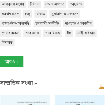
আলকুদস সংখ্যা
নির্বাচন
নামায-সালাত
তাহারাত
রমযান প্রসঙ্গ
হজ্জ্ব
যাকাত
মুয়ামালাত-লেনদেন
তাসাওউফ-আত্মশুদ্ধি
ইসলামী অর্থনীতি
দাওয়াত ও তাবলীগ
শেয়ার ব্যবসা
শবে বরাত
শবে মিরাজ
ঈদ
নারী অধিকার
বিদআত
»
আরও
»
সাম্প্রতিক সংখ্যা