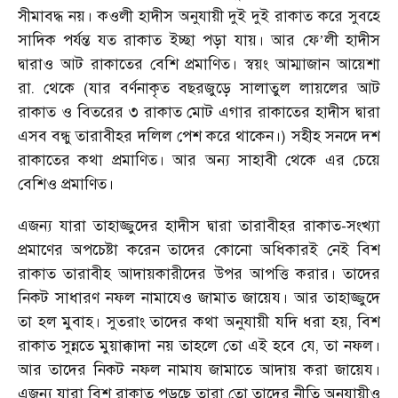
সীমাবদ্ধ নয়। কওলী হাদীস অনুযায়ী দুই দুই রাকাত করে সুবহে
সাদিক পর্যন্ত যত রাকাত ইচ্ছা পড়া যায়। আর ফে
লী হাদীস
’
দ্বারাও আট রাকাতের বেশি প্রমাণিত। স্বয়ং আম্মাজান আয়েশা
রা. থেকে (যার বর্ণনাকৃত বছরজুড়ে সালাতুল লায়লের আট
রাকাত ও বিতরের ৩ রাকাত মোট এগার রাকাতের হাদীস দ্বারা
এসব বন্ধু তারাবীহর দলিল পেশ করে থাকেন।) সহীহ সনদে দশ
রাকাতের কথা প্রমাণিত। আর অন্য সাহাবী থেকে এর চেয়ে
বেশিও প্রমাণিত।
এজন্য যারা তাহাজ্জুদের হাদীস দ্বারা তারাবীহর রাকাত-সংখ্যা
প্রমাণের অপচেষ্টা করেন তাদের কোনো অধিকারই নেই বিশ
রাকাত তারাবীহ আদায়কারীদের উপর আপত্তি করার। তাদের
নিকট সাধারণ নফল নামাযেও জামাত জায়েয। আর তাহাজ্জুদে
তা হল মুবাহ। সুতরাং তাদের কথা অনুযায়ী যদি ধরা হয়, বিশ
রাকাত সুন্নতে মুয়াক্কাদা নয় তাহলে তো এই হবে যে, তা নফল।
আর তাদের নিকট নফল নামায জামাতে আদায় করা জায়েয।
এজন্য যারা বিশ রাকাত পড়ছে তারা তো তাদের নীতি অনুযায়ীও