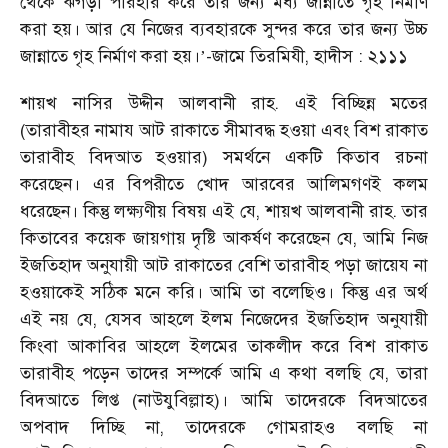
থেকে ঝগড়া পরিহার করে তার জন্য মধ্য জান্নাতে গৃহ নির্মাণ
করা হয়। আর যে নিজের ব্যবহারকে সুন্দর করে তার জন্য উচ্চ
জান্নাতে গৃহ নির্মাণ করা হয়।
-জামে তিরমিযী, হাদীস : ২১১১
’
শায়খ নাসির উদ্দীন আলবানী রাহ. এই বিচ্ছিন্ন মতের
(তারাবীহর নামায আট রাকাতে সীমাবদ্ধ হওয়া এবং বিশ রাকাত
তারাবীহ বিদআত হওয়ার) সমর্থনে একটি কিতাব রচনা
করেছেন। এর বিপরীতে খোদ আরবের আলিমগণই কলম
ধরেছেন। কিন্তু লক্ষ্যণীয় বিষয় এই যে, শায়খ আলবানী রাহ. তার
কিতাবের কয়েক জায়গায় দৃষ্টি আকর্ষণ করেছেন যে, আমি নিজ
ইজতিহাদ অনুযায়ী আট রাকাতের বেশি তারাবীহ পড়া জায়েয না
হওয়াকেই সঠিক মনে করি। আমি তা বলেছিও। কিন্তু এর অর্থ
এই নয় যে, যেসব আহলে ইলম নিজেদের ইজতিহাদ অনুযায়ী
কিংবা আকাবির আহলে ইলমের তাকলীদ করে বিশ রাকাত
তারাবীহ পড়েন তাদের সম্পর্কে আমি এ কথা বলছি যে, তারা
বিদআতে লিপ্ত (নাউযুবিল্লাহ)। আমি তাদেরকে বিদআতের
অপবাদ দিচ্ছি না, তাদেরকে গোমরাহও বলছি না