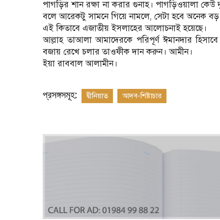
পাগড়ির শান রক্ষা না করার গুনাহ। পাগড়িওয়ালা কেউ দ
বলে আরেকটু সামনে গিয়ে নামলে, সেটা হবে অনেক বড
এই কিতাবে এজাতীয় ইসলাহের আলোচনাই হয়েছে।
আল্লাহ তাআলা আমাদেরকে পরিপূর্ণ ঈমানদার হিসা
বজায় রেখে চলার তাওফীক দান করুন। আমীন।
ইয়া রাববাল আলামীন।
প্রসঙ্গসমূহ:
দ্বীনিয়াত
আদব-শিষ্টাচার