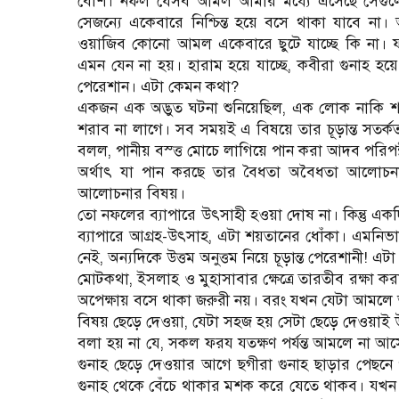
বেশি। নফল যেসব আমল আমার মধ্যে এসেছে সেগুলো
সেজন্যে একেবারে নিশ্চিন্ত হয়ে বসে থাকা যাবে ন
ওয়াজিব কোনো আমল একেবারে ছুটে যাচ্ছে কি না। ফর
এমন যেন না হয়। হারাম হয়ে যাচ্ছে, কবীরা গুনাহ 
পেরেশান। এটা কেমন কথা?
একজন এক অদ্ভুত ঘটনা শুনিয়েছিল, এক লোক নাকি শরা
শরাব না লাগে। সব সময়ই এ বিষয়ে তার চূড়ান্ত সত
বলল, পানীয় বস্ত্ত মোচে লাগিয়ে পান করা আদব পরিপন্
অর্থাৎ যা পান করছে তার বৈধতা অবৈধতা আলোচনার ব
আলোচনার বিষয়।
তো নফলের ব্যাপারে উৎসাহী হওয়া দোষ না। কিন্তু এ
ব্যাপারে আগ্রহ-উৎসাহ, এটা শয়তানের ধোঁকা। এমনি
নেই, অন্যদিকে উত্তম অনুত্তম নিয়ে চূড়ান্ত পেরেশানী! এ
মোটকথা, ইসলাহ ও মুহাসাবার ক্ষেত্রে তারতীব রক্ষা করা
অপেক্ষায় বসে থাকা জরুরী নয়। বরং যখন যেটা আমলে 
বিষয় ছেড়ে দেওয়া, যেটা সহজ হয় সেটা ছেড়ে দেওয়া
বলা হয় না যে, সকল ফরয যতক্ষণ পর্যন্ত আমলে না 
গুনাহ ছেড়ে দেওয়ার আগে ছগীরা গুনাহ ছাড়ার পেছনে
গুনাহ থেকে বেঁচে থাকার মশক করে যেতে থাকব। যখন