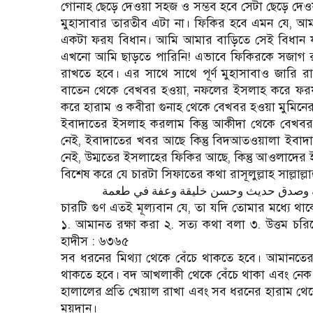
গোনাহ ছেড়ে দেওয়া সহজ ও সম্ভব হবে সেটা ছেড়ে দেও
মুহাসাবার তারতীব এটা না। ফিকির হবে এমন যে, 
একটা ফরয বিধান। আমি আমার বাড়িতে সেই বিধান 
এখনো আমি ছাড়তে পারিনি! এভাবে ফিকিরকে সজাগ রাখ
রাখতে হবে। এর সাথে সাথে পূর্ণ মুহাসাবাও জারি 
বাতেন থেকে বেখবর হওয়া, নফলের ইসলাহ করে ফরয
করে হারাম ও কবীরা গুনাহ থেকে বেখবর হওয়া মুমিনের
ইবাদাতের ইসলাহ করলাম কিন্তু আকীদা থেকে বেখব
নেই, ইবাদাতের খবর আছে কিন্তু বিদআতওয়ালা ইবাদা
নেই, উম্মতের ইসলাহের ফিকির আছে, কিন্তু আওলাদের
বিশেষ করে যে চারটা সিফাতের কথা রাসূলুল্লাহ সাল্লাল্ল
أمانة وصدق حديث وحسن خليقة وعفة في طعمة
চারটি গুণ এতই মূল্যবান যে, তা যদি তোমার মধ্যে থা
১. আমানত রক্ষা করা ২. সত্য কথা বলা ৩. উত্তম চরি
হাদীস : ৬৩৬৫
সব ধরনের মিথ্যা থেকে বেঁচে থাকতে হবে। আমানতে
থাকতে হবে। বদ আখলাকী থেকে বেঁচে থাকা এবং নেক আ
হালালের প্রতি খেয়াল রাখা এবং সব ধরনের হারাম থেকে
ময়দান।