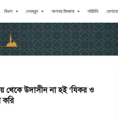
বিভাগ
লেখকবৃন্দ
আপনার জিজ্ঞাসা
পরিচিতি
যোগায
য় থেকে উদাসীন না হই ‘যিকর ও
ণ করি