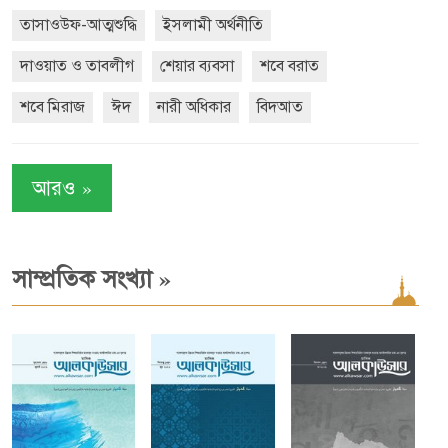
তাসাওউফ-আত্মশুদ্ধি
ইসলামী অর্থনীতি
দাওয়াত ও তাবলীগ
শেয়ার ব্যবসা
শবে বরাত
শবে মিরাজ
ঈদ
নারী অধিকার
বিদআত
»
আরও
»
সাম্প্রতিক সংখ্যা