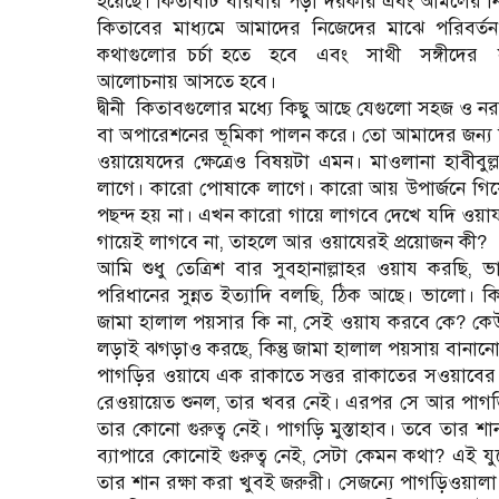
হয়েছে। কিতাবটি বারবার পড়া দরকার এবং আমলের ন
কিতাবের মাধ্যমে আমাদের নিজেদের মাঝে পরিবর
কথাগুলোর চর্চা হতে
হবে
এবং
সাথী
সঙ্গীদের
আলোচনায় আসতে হবে।
দ্বীনী
কিতাবগুলোর মধ্যে কিছু আছে যেগুলো সহজ ও ন
বা অপারেশনের ভূমিকা পালন করে। তো আমাদের জন্য দ্ব
ওয়ায়েযদের ক্ষেত্রেও বিষয়টা এমন। মাওলানা হাবী
লাগে। কারো পোষাকে লাগে। কারো আয় উপার্জনে গিয
পছন্দ হয় না। এখন কারো গায়ে লাগবে দেখে যদি ওয়ায
গায়েই লাগবে না, তাহলে আর ওয়াযেরই প্রয়োজন কী?
আমি শুধু তেত্রিশ বার সুবহানাল্লাহর ওয়ায করছি, ভা
পরিধানের সুন্নত ইত্যাদি বলছি, ঠিক আছে। ভালো। 
জামা হালাল পয়সার কি না, সেই ওয়ায করবে কে? কেউ গ
লড়াই ঝগড়াও করছে, কিন্তু জামা হালাল পয়সায় বানানো
পাগড়ির ওয়াযে এক রাকাতে সত্তর রাকাতের সওয়াবের 
রেওয়ায়েত শুনল, তার খবর নেই। এরপর সে আর পাগড়ি ছ
তার কোনো গুরুত্ব নেই। পাগড়ি মুস্তাহাব। তবে তার শা
ব্যাপারে কোনোই গুরুত্ব নেই, সেটা কেমন কথা? এই য
তার শান রক্ষা করা খুবই জরুরী। সেজন্যে পাগড়িওয়া