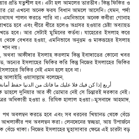
য়ার প্রতি যত্নশীল হব। এটা হল আমলের তারতীব। কিন্তু ফিকির ও
আমার তো এখনো অনেক ফরয বিধান আমলে আসেনি। যেমন, পর্দা
যথাযথ পালন করতে পারি না। এমনিভাবে অনেক কবীরা গোনাহ
তে হবে এবং ধীরে ধীরে হলেও অগ্রসর হওয়ার চেষ্টা অব্যাহত
রাখতে হবে। আর সেটাই মুমিনের কর্তব্য। যাহেরের ইসলাহ করে
 থেকে বেখবর হওয়া, এমনিভাবে অনুত্তম ও মাকরূহের ইসলাহ
 শান নয়।
র, অথবা আকীদার ইসলাহ করলাম কিন্তু ইবাদাতের কোনো খবর
ত, অন্যের ইসলাহের ফিকির করি কিন্তু নিজের ইসলাহের ফিকির
 ইসলাহের ফিকির নেই এমন হলে হবে না।
াহু আলাইহি ওয়াসাল্লাম বলেছেন,
أربع إذا كن فيك فلا عليك ما فاتك من الدنيا حفظ 
কে তাহলে দুনিয়ার আর কী তোমার নেই সে চিন্তারই দরকার নেই।
ত্রের অধিকারী হওয়া ৪. রিযিক হালাল হওয়া।-মুসনাদে আহমাদ,
র পথ অবলম্বন করতে হবে এবং সব ধরনের খিয়ানত থেকে বেঁচে
খলাকীর পথ অবলম্বন করা। লেনদেনের স্বচ্ছতা, আয় উপার্জনে
 বেঁচে থাকা। নিজের ইসলাহের মুহাসাবার ক্ষেত্রে এই চারটা বড়