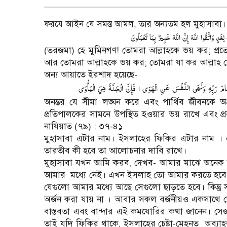
ফরযে আইন যে সমস্ত আমল, তার অন্যতম হল মুহাসাবা। 
لِغَدٍ
وَاتَّقُوا
اللَّهَ
إِنَّ
اللَّهَ
خَبِيرٌ
بِمَا
تَعْمَلُونَ
(তরজমা) হে মুমিনগণ! তোমরা আল্লাহকে ভয় কর; প্রত্
আর তোমরা আল্লাহকে ভয় কর; তোমরা যা কর আল্লাহ সে
অন্য আয়াতে ইরশাদ হয়েছে-
امَ
رَبِّهِ
وَنَهَى
النَّفْسَ
عَنِ
الْهَوَى
فَإِنَّ
الْجَنَّةَ
هِيَ
الْمَأْوَى
l
অনন্তর যে সীমা লঙ্ঘন করে এবং পার্থিব জীবনকে অগ্র
প্রতিপালকের সামনে উপস্থিত হওয়ার ভয় রাখে এবং প্
নাযিয়াত (৭৯) : ৩৭-৪১
মুহাসাবা এটার নাম। ইসলাহের ফিকির এটার নাম ।
তারতীব কী হবে তা আলোচনার দাবি রাখে।
মুহাসাবা যখন আমি করব, দেখব- আমার মাঝে অনেক ত্রু
আমার
মধ্যে নেই। এখন ইসলাহ তো আমার করতে হবে। 
যেগুলো আমার মধ্যে আছে সেগুলো ছাড়তে হবে। কিন্ত
অর্জন করা যায় না । আবার সকল বর্জনীয়ও একসাথে ছ
বাস্তবতা এবং বান্দার এই কমযোরির কথা জানেন। সেজন্য
তাই যদি ফিকির থাকে, ইসলাহের চেষ্টা-মেহনত
অব্যা