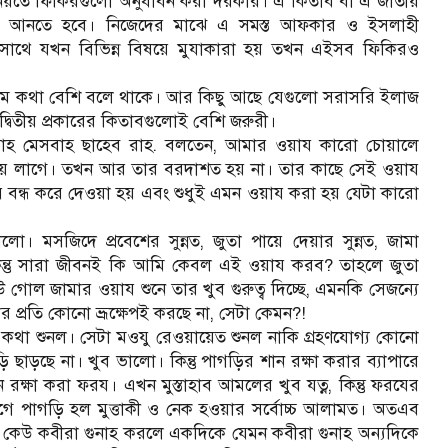
িয়তে ফিকিরগুলো অনুধাবন করা দরকার। এ কিতাব বা এ জাতীয়
্তন আনতে হবে। নিজেদের মাঝে এ সমস্ত আফকার ও ইসলাহী
সাথে যখন বিভিন্ন বিষয়ে মুযাকারা হয় তখন এইসব ফিকিরও
রম কথা বেশি বলে থাকে। আর কিছু আছে যেগুলো সরাসরি ইলাজ
িতীয় প্রকারের কিতাবগুলোই বেশি জরুরী।
বুল্লাহ মেসবাহ ছাহেব রাহ. বলতেন, আমার ওয়ায কারো চোয়ালে
়ে লাগে। তখন আর তার বরদাশত হয় না। তার কাছে সেই ওয়ায
 বন্ধ করে দেওয়া হয় এবং শুধুই এমন ওয়ায করা হয় যেটা কারো
লো। মসজিদে প্রবেশের সুন্নত, জুতা পায়ে দেয়ার সুন্নত, জামা
কিন্তু সারা জীবনই কি আমি কেবল এই ওয়ায করব? তাহলে জুতা
োল জামার ওয়ায শুনে তার খুব গুরুত্ব দিচ্ছে, এমনকি সেজন্যে
র প্রতি কোনো ভ্রূক্ষেপই করছে না, সেটা কেমন?!
কথা শুনল। সেটা মওযু রেওয়ায়েত শুনল নাকি গ্রহণযোগ্য কোনো
াড়ছে না। খুব ভালো। কিন্তু পাগড়ির শান রক্ষা করার ব্যাপারে
ন রক্ষা করা ফরয। এখন মুস্তাহাব আমলের খুব যত্ন, কিন্তু ফরযের
ুগে পাগড়ি হল মুত্তাকী ও নেক হওয়ার সর্বোচ্চ আলামত। অতএব
লা কেউ কবীরা গুনাহ করলে একদিকে যেমন কবীরা গুনাহ অন্যদিকে