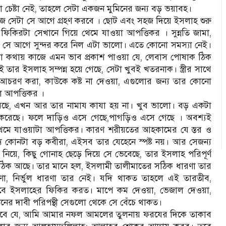
েষ্টা নেই, তাহলে সেটা একজন মুমিনের জন্য বড় ভয়াবহ।
 সেটা সে আগে গ্রহণ করবে । ছোট এবং সহজ দিয়ে ইসলাহ শুরু
ফিকিরটা সেখানে গিয়ে থেমে যাওয়া আপত্তিকর । সুন্নতি জামা,
কে সে আগে সুন্দর করে নিল এটা ভালো। এতে কোনো সমস্যা নেই।
কারো কথায় কাজে এমন ভাব প্রকাশ পাওয়া যে, লেবাস পোষাক ঠিক
তার ইসলাহ সম্পন্ন হয়ে গেছে, সেটা খুবই খতরনাক। স্ত্রীর সাথে
 আচরণ করা, কাউকে কষ্ট না দেওয়া, এগুলোর জন্য তার কোনো
হল আপত্তিকর ।
ধরেছে, এখন আর তার নামায কাযা হয় না। খুব ভালো। বড় একটা
েছে। ফলে দাড়িও এসে গেছে,পাগড়িও এসে গেছে । অবশ্যই
থেমে যাওয়াটা আপত্তিকর। কারণ শরীয়তের আহকামের যে স্তর ও
যে কোনটা বড় কবীরা, এইসব তার যেহেনে স্পষ্ট নয়। আর সেজন্য
নিয়ে, কিছু গোনাহ ছেড়ে দিয়ে সে ভেবেছে, তার ইসলাহ পরিপূর্ণ
ে ঠিক আছে। তার মানে হল, ইসলামী তালীমাতের সঠিক ধারণা তার
ধারণা, নির্ভুল ধারণা তার নেই। যদি থাকত তাহলে এই তারতীব,
াবে ইসলাহের ফিকির করত। মাপে কম দেওয়া, ভেজাল দেওয়া,
ানের দাবী পরিপন্থী সেগুলো থেকে সে বেঁচে থাকত।
তে হবে যে, আমি আমার নফল আমলের তুলনায় ফরযের দিকে তাকাব