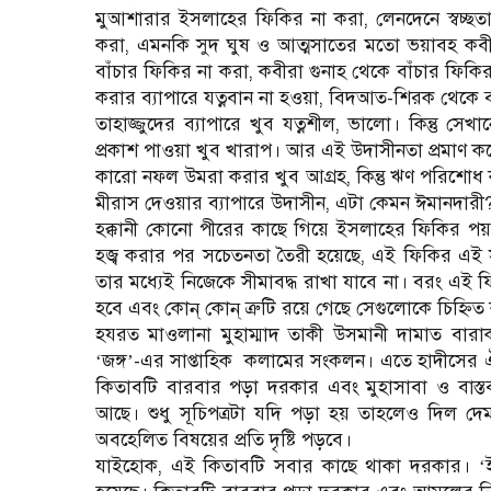
মুআশারার ইসলাহের ফিকির না করা, লেনদেনে স্বচ্ছতা
করা, এমনকি সুদ ঘুষ ও আত্মসাতের মতো ভয়াবহ কবী
বাঁচার ফিকির না করা, কবীরা গুনাহ থেকে বাঁচার ফিকির ন
করার ব্যাপারে যত্নবান না হওয়া, বিদআত-শিরক থেকে
তাহাজ্জুদের ব্যাপারে খুব যত্নশীল, ভালো। কিন্তু সে
প্রকাশ পাওয়া খুব খারাপ। আর এই উদাসীনতা প্রমাণ ক
কারো নফল উমরা করার খুব আগ্রহ, কিন্তু ঋণ পরিশোধ কর
মীরাস দেওয়ার ব্যাপারে উদাসীন, এটা কেমন ঈমানদারী
হক্কানী কোনো পীরের কাছে গিয়ে ইসলাহের ফিকির পয়দ
হজ্ব করার পর সচেতনতা তৈরী হয়েছে, এই ফিকির এই 
তার মধ্যেই নিজেকে সীমাবদ্ধ রাখা যাবে না। বরং এই ফ
হবে এবং কোন্ কোন্ ত্রুটি রয়ে গেছে সেগুলোকে চিহ্
হযরত মাওলানা মুহাম্মাদ তাকী উসমানী দামাত বার
জঙ্গ
-এর সাপ্তাহিক
কলামের সংকলন। এতে হাদীসের ঐ চার
‘
’
কিতাবটি বারবার পড়া দরকার এবং মুহাসাবা ও বাস্
আছে। শুধু সূচিপত্রটা যদি পড়া হয় তাহলেও দিল দেমা
অবহেলিত বিষয়ের প্রতি দৃষ্টি পড়বে।
যাইহোক, এই কিতাবটি সবার কাছে থাকা দরকার।
‘