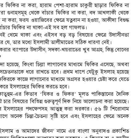
র ফিকির না করা, হারাম পেশা-হারাম চাকুরী ছাড়ার ফিকির না
রা গুনাহসমূহ থেকে বাঁচার ফিকির না করা, বদ আখলাকী থেকে
া করা, ফরয ওয়াজিবের ক্ষেত্রে যত্নবান না হওয়া, আকীদা বিশুদ্ধ
 বাঁচার ফিকির না থাকা-এই সব হল গাফলত।
খানেই থেমে থাকা এবং এইসব বড় বড় বিষয়ের ক্ষেত্রে উদাসীনতা
রে যে, তার মধ্যে ইসলামী তালীমাতের সঠিক ধারণা নেই।
ার ব্যাপারে উদাসীন, সদকা-খয়রাতের খুব আগ্রহ, কিন্তু বোনের
?
া হয়েছে, কিংবা চিল্লা লাগানোর মাধ্যমে ফিকির এসেছে, অথবা
সচেতনতাকে ধরে রাখতে হবে। প্রথম ধাপে যেটুকু ইসলাহ হয়েছে
িকিরকে কাজে লাগানোর মাধ্যমে অগ্রসর হওয়ার চেষ্টা করে যেতে
নিত করে ইসলাহের ফিকির করতে হবে।
াকাতুহুম-এর কিতাব
যিকর ও ফিকর
মূলত পাকিস্তানের দৈনিক
‘
’
 বিষয়ের বিভিন্ন গুরুত্বপূর্ণ দিক নিয়ে আলোচনা করা হয়েছে।
তব ইসলাহের পদক্ষেপসহ আত্মস্থ করা দরকার। ৫৬ টি শিরোনাম
গে অনেক চিন্তা-চৈতন্য সৃষ্টি হবে এবং ইসলাহের ক্ষেত্রে অনেক
ইসলাম ও আমাদের জীবন
নামে এর বাংলা অনুবাদও প্রকাশিত
’