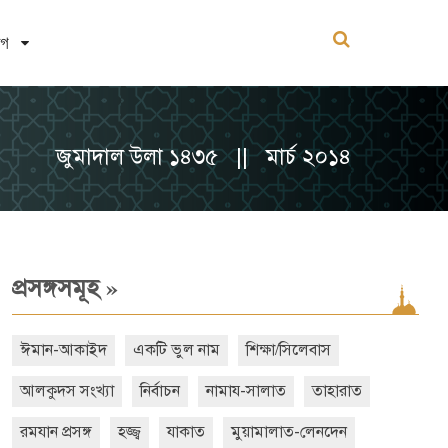
োগ
জুমাদাল উলা ১৪৩৫ || মার্চ ২০১৪
»
প্রসঙ্গসমূহ
ঈমান-আকাইদ
একটি ভুল নাম
শিক্ষা/সিলেবাস
আলকুদস সংখ্যা
নির্বাচন
নামায-সালাত
তাহারাত
রমযান প্রসঙ্গ
হজ্জ্ব
যাকাত
মুয়ামালাত-লেনদেন