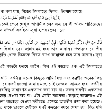
বা বলা যায়, নিজের ইসলাহের ফিকর। ইরশাদ হয়েছে-
يَا
أَيُّهَا
الَّذِينَ
آَمَنُوا
اتَّقُوا
اللَّهَ
وَلْتَنْظُرْ
نَفْسٌ
مَا
قَدَّمَتْ
যেকেই ভেবে দেখুক আগামীকালের জন্য সে কী অগ্রিম পাঠিয়েছে।
 সম্পর্কে অবহিত।-সূরা হাশর (৫৯) : ১৮
فَأَمَّا
مَنْ
طَغَى
وَآَثَرَ
الْحَيَاةَ
الدُّنْيَا
فَإِنَّ
الْجَحِيمَ
هِيَ
الْمَأْوَى
وَأَمَّا
مَنْ
خَافَ
مَقَ
l
l
l
াধিকার দেয় জাহান্নামই হবে তার আবাস। পক্ষান্তরে যে স্বীয়
রবৃত্তি থেকে নিজেকে বিরত রাখে জান্নাতই হবে তার আবাস।-সূরা
 এই কাজটা ফরযে আইন। কিন্তু এই কাজের এবং এই ইসলাহের
টি। বর্জনীয় অনেক কিছুতে আমি লিপ্ত এবং করণীয় অনেক কিছু
যে করণীয়গুলো আমার মধ্যে নেই সেগুলো আনতে হবে। বর্জনীয়
ু সবকিছু সাধারণত একসাথে করা যায় না। সকল করণীয় একসাথে
েড়ে দেওয়া যায় না। এটা একটা বাস্তবতা। আল্লাহ তাআলাও এই
 আল্লাহর দেওয়া শরীয়তে এক্ষেত্রে তারতীব রক্ষা করা হয়েছে।
হত থাকে তাহলে সেটাকে খুবই কদরের নযরে দেখা হয়। কিন্তু যদি