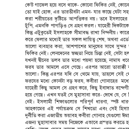
কেউ গাফেল হয়ে বসে থাকে- কোনো ফিকির নেই, কোনো চ
তো যাই হোক, এর তারতীবটা এমন- যার কাছে যেটা সহজ
করা শরীয়তের দৃষ্টিতে আপত্তিকর নয়। তবে ইসলাহের 
টুপি, এমনকি পাগড়িও সে গ্রহণ করল। যাহেরী দিকটা
কিন্তু এটুকুতেই ইসলাহকে সীমাবদ্ধ রাখা নিন্দনীয়। 
করে ফেলার মধ্যেই তার সকল দায়িত্ব শেষ, অথবা এতেই 
ভালো ব্যবহার করা, আশপাশের মানুষের সাথে সুন্দর
ফিকির নেই। লেনদেনের স্বচ্ছতা নিয়ে চিন্তা নেই, সেটা 
যখনই দ্বীনের তলব তার মধ্যে পয়দা হয়েছে, নামায 
ফরয তার আমলে এসে গেছে। এরপর আরো তারাক্কী কর
ভালো। কিন্তু এরপর যদি সে থেমে যায়, তাহলে সেই 
ফরযের মধ্যে কোনটা বড় ফরয, কবীরা গোনাহের
মধ্
যাহেরী কিছু আমল সে গ্রহণ করে, কিছু ইবাদাত বন্দেগী 
হয়ে গেছে। এখন যতই সে মুহাসাবা করে- দেখে যে, স
নেই। ইসলামী শিক্ষাগুলোর পরিপূর্ণ ধারণা, স্পষ্ট 
আহকামের এই পর্যায়ক্রম সে শিখতো এবং সেই হিস
দুর্নীতি করা এজাতীয় ভয়াবহ কবীরা গোনাহ যেগুলো ঈম
এজন্য মুহাসাবার সময় নিজেকে এভাবে প্রস্ত্তত কর