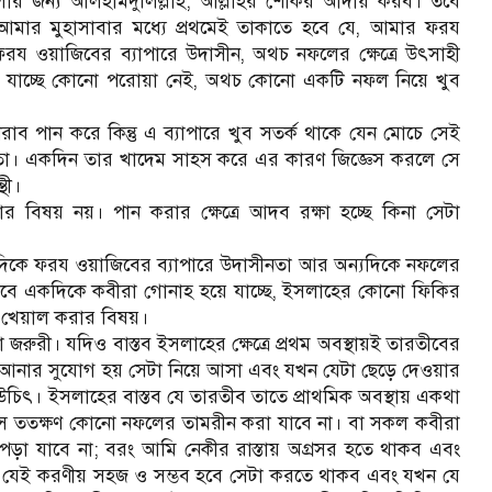
র জন্য আলহামদুলিল্লাহ; আল্লাহর শোকর আদায় করব। তবে
া। আমার মুহাসাবার মধ্যে প্রথমেই তাকাতে হবে যে, আমার ফরয
য ওয়াজিবের ব্যাপারে উদাসীন, অথচ নফলের ক্ষেত্রে উৎসাহী
হয়ে যাচ্ছে কোনো পরোয়া নেই, অথচ কোনো একটি নফল নিয়ে খুব
ব পান করে কিন্তু এ ব্যাপারে খুব সতর্ক থাকে যেন মোচে সেই
র্কতা। একদিন তার খাদেম সাহস করে এর কারণ জিজ্ঞেস করলে সে
থী।
িষয় নয়। পান করার ক্ষেত্রে আদব রক্ষা হচ্ছে কিনা সেটা
কদিকে ফরয ওয়াজিবের ব্যাপারে উদাসীনতা আর অন্যদিকে নফলের
ভাবে একদিকে কবীরা গোনাহ হয়ে যাচ্ছে, ইসলাহের কোনো ফিকির
টা খেয়াল করার বিষয়।
 জরুরী। যদিও বাস্তব ইসলাহের ক্ষেত্রে প্রথম অবস্থায়ই তারতীবের
আনার সুযোগ হয় সেটা নিয়ে আসা এবং যখন যেটা ছেড়ে দেওয়ার
ই উচিৎ। ইসলাহের বাস্তব যে তারতীব তাতে প্রাথমিক অবস্থায় একথা
আসে ততক্ষণ কোনো নফলের তামরীন করা যাবে না। বা সকল কবীরা
 পড়া যাবে না; বরং আমি নেকীর রাস্তায় অগ্রসর হতে থাকব এবং
 যেই করণীয় সহজ ও সম্ভব হবে সেটা করতে থাকব এবং যখন যে