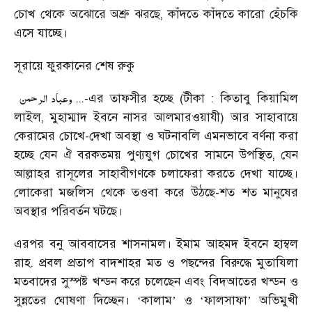
চোখ থেকে অঝোরে অশ্রু ঝরছে, কাঁদতে কাঁদতে কারো হেঁচকি
এসে যাচ্ছে।
সূরায়ে ফুরকানের শেষ রুকু
وعباد الرحمن
...
-এর তাফসীর হচ্ছে (টীকা : কিতাবু কিয়ামিল
লাইল, মুহাম্মাদ ইবনে নাসর আলমারওয়াযী) আর সাহাবায়ে
কেরামের চোখে-দেখা অবস্থা ও ঘটনাবলি এমনভাবে বর্ণনা করা
হচ্ছে যেন ঐ বরকতময় পুণ্যযুগ চোখের সামনে উপস্থিত, যেন
আল্লাহর রাসূলের সাহাবীগণকে চলাফেরা করতে দেখা যাচ্ছে।
লোকেরা মজলিস থেকে তওবা করে উঠছে-শত শত মানুষের
অবস্থার পরিবর্তন ঘটছে।
এরপর বনু আববাসের শাসনামল। ইমাম আহমদ ইবনে হাম্বল
রাহ. প্রবল প্রতাপ বাদশাহর মত ও পছন্দের বিরুদ্ধে মুতাযিলা
মতবাদের সুস্পষ্ট খন্ডন করে চলেছেন এবং বিদআতের খন্ডন ও
সুন্নতের ঘোষণা দিচ্ছেন।
কালাম
ও
ফালসাফা
অভিমুখী
‘
’
‘
’