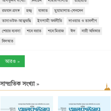
আলকুদস সংখ্যা
নির্বাচন
নামায-সালাত
তাহারাত
রমযান প্রসঙ্গ
হজ্জ্ব
যাকাত
মুয়ামালাত-লেনদেন
তাসাওউফ-আত্মশুদ্ধি
ইসলামী অর্থনীতি
দাওয়াত ও তাবলীগ
শেয়ার ব্যবসা
শবে বরাত
শবে মিরাজ
ঈদ
নারী অধিকার
বিদআত
»
আরও
»
সাম্প্রতিক সংখ্যা