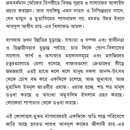
ক্রমবর্ধমান ঝোঁকের বিপরীতে বিশুদ্ধ সুন্নাহ ও সালাফের আকাইদ
প্রচার করছেন। আর সবকিছু এমন সাহস ও নিশ্চিন্ততার সাথে,
যেন মামুন ও মুতাসিমের শাসনামল নয়, হযরত উমর ইবনে
আবদুল আযীয রাহ.-এর খিলাফত-আমল।
বাগদাদ তখন উন্নতির চূড়ান্তে। সভ্যতা ও সম্পদ এবং স্বাধীনতা
ও চিন্তাহীনতার চূড়ান্ত পর্যায়ে, চার দিকে ভোগ-বিলাসের
সয়লাব, কার্খ ও রূসাফার ময়দানসমূহে এবং মসজিদের
চত্বরগুলোতে মেলা বসেছে, বাজারগুলো ক্রেতাদের ভীড়ে
জমজমাট, এরই মাঝে দলে দলে মানুষ সকল আনন্দ-উৎসব
থেকে চোখ বন্ধ করে একদিকে চলেছে, আজ জুমাবার, আজ
মুহাদ্দিস ইবনুল জাওযীর ওয়াজ। ওয়াজ হচ্ছে, শত শত মানুষ
তওবা করছে ও অসংখ্য অমুসলিম ইসলাম গ্রহণ করছে।
লোকেরা পাপাচার থেকে তওবা করছে।
এই কোলাহল-মুখর বাগদাদেরই একদিকে অতি শান্ত পরিবেশে
জারি আছে হযরত শায়খ আবদুল কাদের জীলানী রাহ.-এর