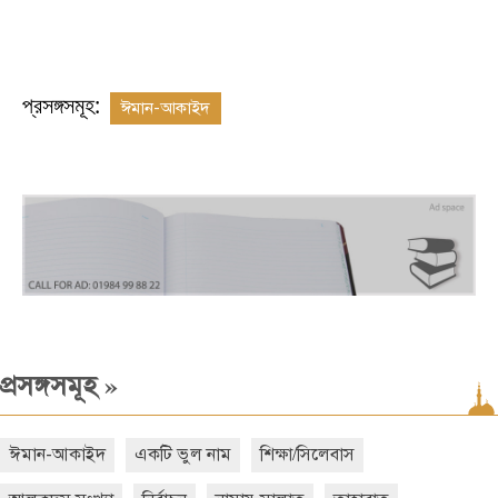
প্রসঙ্গসমূহ:
ঈমান-আকাইদ
»
প্রসঙ্গসমূহ
ঈমান-আকাইদ
একটি ভুল নাম
শিক্ষা/সিলেবাস