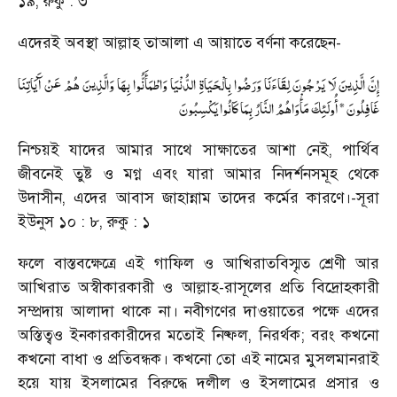
১৯, রুকু : ৩
এদেরই অবস্থা আল্লাহ তাআলা এ আয়াতে বর্ণনা করেছেন-
إِنَّ الَّذِينَ لَا يَرْجُونَ لِقَاءَنَا وَرَضُوا بِالْحَيَاةِ الدُّنْيَا وَاطْمَأَنُّوا بِهَا وَالَّذِينَ هُمْ عَنْ آَيَاتِنَا
غَافِلُونَ * أُولَئِكَ مَأْوَاهُمُ النَّارُ بِمَا كَانُوا يَكْسِبُونَ
নিশ্চয়ই যাদের আমার সাথে সাক্ষাতের আশা নেই, পার্থিব
জীবনেই তুষ্ট ও মগ্ন এবং যারা আমার নিদর্শনসমূহ থেকে
উদাসীন, এদের আবাস জাহান্নাম তাদের কর্মের কারণে।-সূরা
ইউনুস ১০ : ৮, রুকু : ১
ফলে বাস্তবক্ষেত্রে এই গাফিল ও আখিরাতবিস্মৃত শ্রেণী আর
আখিরাত অস্বীকারকারী ও আল্লাহ-রাসূলের প্রতি বিদ্রোহকারী
সম্প্রদায় আলাদা থাকে না। নবীগণের দাওয়াতের পক্ষে এদের
অস্তিত্বও ইনকারকারীদের মতোই নিষ্ফল, নিরর্থক; বরং কখনো
কখনো বাধা ও প্রতিবন্ধক। কখনো তো এই নামের মুসলমানরাই
হয়ে যায় ইসলামের বিরুদ্ধে দলীল ও ইসলামের প্রসার ও