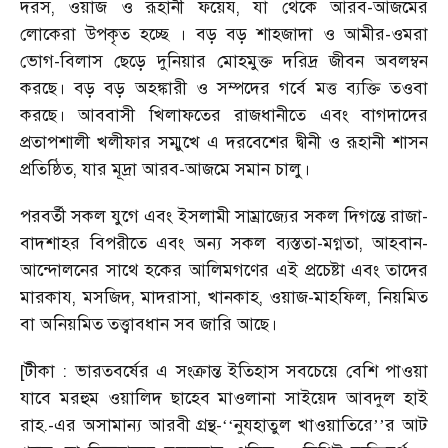
দরস, ওয়াজ ও রূহানী ফয়েয, যা থেকে আরব-আজমের
লোকেরা উপকৃত হচ্ছে । বড় বড় শাহজাদা ও আমীর-ওমরা
ভোগ-বিলাস ছেড়ে দুনিয়ার মোহমুক্ত দরিদ্র জীবন অবলম্বন
করছে। বড় বড় অহঙ্কারী ও সম্পদের গর্বে মত্ত ব্যক্তি তওবা
করছে। আববাসী খিলাফতের রাজধানীতে এবং বাগদাদের
প্রতাপশালী খলীফার সম্মুখে এ দরবেশের দ্বীনী ও রূহানী শাসন
প্রতিষ্ঠিত, যার মূদ্রা আরব-আজমে সমান চালু।
পরবর্তী সকল যুগে এবং ইসলামী সাম্রাজ্যের সকল দিগন্তে রাজা-
বাদশাহর বিপরীতে এবং অন্য সকল ব্যস্ততা-মগ্নতা, আহবান-
আন্দোলনের সাথে হকের আলিমগণের এই প্রচেষ্টা এবং তাদের
মারকায, মসজিদ, মাদরাসা, খানকাহ, ওয়াজ-মাহফিল, নিয়মিত
বা অনিয়মিত তত্ত্বাবধান সব জারি আছে।
[টীকা : ভারতবর্ষের এ সংক্রান্ত ইতিহাস সবচেয়ে বেশি পাওয়া
যাবে মরহুম ওয়ালিদ ছাহেব মাওলানা সাইয়েদ আবদুল হাই
রাহ.-এর অসামান্য আরবী গ্রন্থ-
নুযহাতুল খাওয়াতিরে
র আট
‘‘
’’