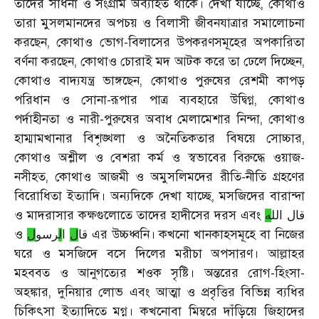
তাদের সাধনা ও সংগ্রাম অব্যাহত থাকে। দেখা যাচ্ছে, কোথাও
তারা মুসলমানদের অপচয় ও বিলাসী জীবনযাত্রার সমালোচনা
করছেন, কোথাও ভোগ-বিলাসের উপকরণসমূহের অপকারিতা
বর্ণনা করছেন, কোথাও চোরাই মদ আটক করে তা ঢেলে দিচ্ছেন,
কোথাও বাদ্যযন্ত্র ভাঙ্গছেন, কোথাও পুরুষের রেশমী কাপড়
পরিধান ও সোনা-রূপার পাত্র ব্যবহারে উদ্বিগ্ন, কোথাও
পর্দাহীনতা ও নারী-পুরুষের অবাধ মেলামেশার নিন্দা, কোথাও
হাম্মামখানার বিশৃঙ্খলা ও অনৈতিকতার বিষয়ে সোচ্চার,
কোথাও অশ্লীল ও বেশরা কর্ম ও স্বভাবের বিরুদ্ধে ওয়াজ-
নসীহত, কোথাও আজমী ও অমুসলিমদের রীতি-নীতি গ্রহণের
বিরোধিতা ইত্যাদি। অন্যদিকে দেখা যাচ্ছে, মসজিদের বারান্দা
ও মাদরাসার কক্ষগুলোতে তাদের হাদীসের দরস এবং
قال
الل
ه
ও
এর উচ্চধ্বনি। কখনো খানকাহসমূহে বা নিজের
قا
ل
ا
ل
رسو
ل
ঘরে ও মসজিদে বসে দিলের মরীচা অপসারণ। আল্লাহর
মহববত ও আনুগত্যের শওক সৃষ্টি। অন্তরের রোগ-হিংসা-
অহঙ্কার, দুনিয়ার লোভ এবং আত্মা ও প্রবৃত্তির বিভিন্ন ব্যধির
চিকিৎসা ইত্যাদিতে মগ্ন। কখনোবা মিম্বরে দাঁড়িয়ে জিহাদের