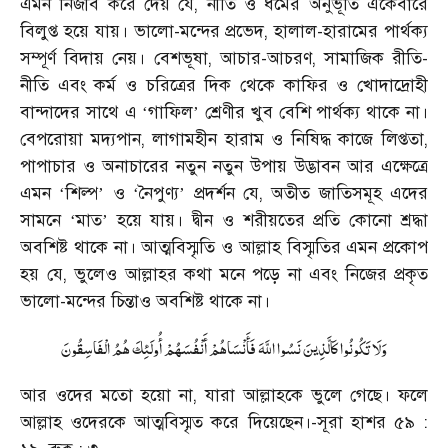
এমন নির্জীব করে দেয় যে, নীতি ও ধর্মের অনুভূতি একেবারে
বিলুপ্ত হয়ে যায়। ভালো-মন্দের প্রভেদ, হালাল-হারামের পার্থক্য
সম্পূর্ণ বিদায় নেয়। বেশভূষা, আচার-আচরণ, সামাজিক রীতি-
নীতি এবং কর্ম ও চরিত্রের দিক থেকে কাফির ও খোদাদ্রোহী
বান্দাদের সাথে এ
গাফিল
শ্রেণীর খুব বেশি পার্থক্য থাকে না।
‘
’
বেপরোয়া মদ্যপান, লাগামহীন হারাম ও নিষিদ্ধ কাজে লিপ্ততা,
পাপাচার ও অনাচারের নতুন নতুন উপায় উদ্ভাবন আর এক্ষেত্রে
এমন
শিল্প
ও
নৈপুণ্য
প্রদর্শন যে, অতীত জাতিসমূহ এদের
‘
’
‘
’
সামনে
মাত
হয়ে যায়। দ্বীন ও শরীয়তের প্রতি কোনো শ্রদ্ধা
‘
’
অবশিষ্ট থাকে না। আত্মবিস্মৃতি ও আল্লাহ বিস্মৃতির এমন প্রকোপ
হয় যে, ভুলেও আল্লাহর কথা মনে পড়ে না এবং নিজের প্রকৃত
ভালো-মন্দের চিন্তাও অবশিষ্ট থাকে না।
وَلَا تَكُونُوا كَالَّذِينَ نَسُوا اللَّهَ فَأَنْسَاهُمْ أَنْفُسَهُمْ أُولَئِكَ هُمُ الْفَاسِقُونَ
আর ওদের মতো হয়ো না, যারা আল্লাহকে ভুলে গেছে। ফলে
আল্লাহ ওদেরকে আত্মবিস্মৃত করে দিয়েছেন।-সূরা হাশর ৫৯ :