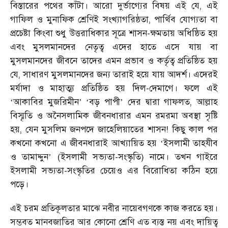
বিস্তারের পথের কাঁটা। আরো দুর্ভাগ্যের বিষয় এই যে, এই
গাফিল ও মুনাফিক শ্রেণিই সংখ্যাগরিষ্ঠতা, পার্থিব যোগ্যতা বা
প্রচেষ্টা কিংবা শুধু উত্তরাধিকার সূত্রে শাসন-ক্ষমতায় অধিষ্ঠিত হয়
এবং মুসলমানদের নেতৃত্ব এদের হাতে এসে যায় বা
মুসলমানদের জীবনে তাদের এমন প্রভাব ও কর্তৃত্ব প্রতিষ্ঠিত হয়
যে, সাধারণ মুসলমানদের জন্য তারাই হয়ে যায় আদর্শ। এদেরই
মর্যাদা ও মাহাত্ম্য প্রতিষ্ঠিত হয় দিল-দেমাগে। ফলে এই
আকাবির মুজরিমীন
বড় পাপী
দের দ্বারা গাফলত, আল্লাহ
‘
’
‘
’
বিস্মৃতি ও অনৈসলামিক জীবনধারার এমন রমরমা অবস্থা সৃষ্টি
হয়, যেন মুসলিম জনপদে জাহেলিয়াতের শাসন! কিছু কাল পর
কখনো কখনো এ জীবনধারাই আখ্যায়িত হয়
ইসলামী তাহযীব
‘
ও তামাদ্দুন
(ইসলামী সভ্যতা-সংস্কৃতি) নামে। তখন গাইরে
’
ইসলামী সভ্যতা-সংস্কৃতির চেয়েও এর বিরোধিতা কঠিন হয়ে
পড়ে।
এই চরম প্রতিকূলতার মাঝে নবীর নায়েবগণকে কাজ করতে হয়।
সম্ভবত মানবজাতির আর কোনো শ্রেণি এত ব্যস্ত নয় এবং দায়িত্ব