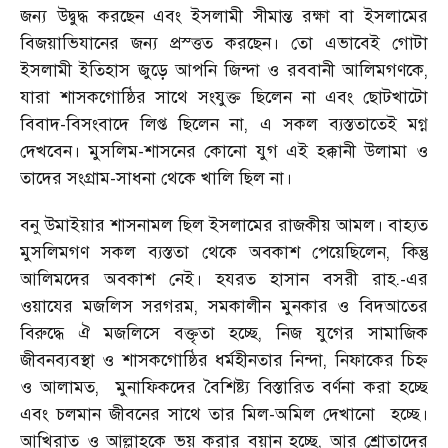
জন্য উদ্বুদ্ধ করছেন এবং ইসলামী সীমান্ত রক্ষা বা ইসলামের
বিজয়াভিযানের জন্য প্রস্ত্তত করছেন। তো এভাবেই গোটা
ইসলামী ইতিহাস জুড়ে আপনি জিন্দা ও রববানী আলিমগণকে,
যারা শাসকগোষ্ঠির সাথে সংযুক্ত ছিলেন না এবং ছোটখাটো
বিবাদ-বিসংবাদে লিপ্ত ছিলেন না, এ সকল ব্যস্ততাতেই মগ্ন
দেখবেন। মুসলিম-শাসনের কোনো যুগ এই হক্কানী উলামা ও
তাদের সংগ্রাম-সাধনা থেকে খালি ছিল না।
বনু উমাইয়ার শাসনামল ছিল ইসলামের রাজকীয় আমল। বাহ্যত
মুসলিমগণ সকল ব্যস্ততা থেকে অবকাশ পেয়েছিলেন, কিন্তু
আলিমদের অবকাশ নেই। হযরত হাসান বসরী রাহ.-এর
ওয়াযের মজলিস সরগরম, সমকালীন মুনকার ও বিদআতের
বিরুদ্ধে ঐ মজলিসে বক্তৃতা হচ্ছে, নিজ যুগের সামাজিক
জীবনব্যবস্থা ও শাসকগোষ্ঠির ধর্মহীনতার নিন্দা, নিফাকের চিহ্ন
ও আলামত,
মুনাফিকদের বৈশিষ্ট্য বিস্তারিত বর্ণনা করা হচ্ছে
এবং চলমান জীবনের সাথে তার মিল-অমিল দেখানো
হচ্ছে।
আখিরাত ও আল্লাহকে ভয় করার বয়ান হচ্ছে, আর শ্রোতাদের