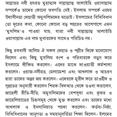
আল্লাহর নবী হযরত মুহাম্মাদ সাল্লাল্লাহু আলাইহি ওয়াসাল্লাম
সম্পর্কেও তাদের কোনো অবগতি নেই। ইসলাম সম্পর্কে এদের
উদাসীনতা দেহাতী অমুসলিমদের মতোই। ইসলামের বিধিবিধান
তো দূরের কথা, কোনো কোনো বড় শহরের আশেপাশে এমন
মুসলিম
ও পাওয়া যায়, যারা নবী সাল্লাল্লাহু আলাইহি
‘
’
ওয়াসাল্লাম-এর নাম মুবারকের সাথেও পরিচিত নয়।
কিছু রববানী আলিম ঐ সকল দেহাত ও পল্লীর দিকে মনোযোগ
দিলেন এবং কিছু মুসলিম বংশ ও পরিবারকে নতুন করে
ইসলামে দীক্ষিত করলেন। এদের মাঝে দাওয়াতী কর্মশালা
করলেন। ওয়াজ-নসীহত, মেলামেশা এবং আখলাক ও আচরণ
দ্বারা তাদের অন্তর জয় করলেন। এদেরকে মুরীদ করে তাওহীদ ও
সুন্নতের অনুসারী করলেন শিরক-বিদআত থেকে তওবা করালেন,
জাহেলী রীতি-নীতি, অমুসলিমদের বেশভূষা এবং কুফর ও
জাহেলিয়াতের চিহ্নসমূহ থেকে মুক্ত করলেন এবং তাদের মধ্যে
আখলাক ও ইনসানিয়াত পয়দা করলেন। কর্তব্য-নিষ্ঠা,
বিধিবিধানের আনুগত্য ও সময়ানুবর্তিতা শিক্ষা দিলেন। ইলমের