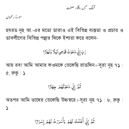
آہنگ ميں يكتا، صفت
سورۂ رحمان
হযরত নূহ আ.-এর মতো তারাও এই বিভিন্ন ব্যস্ততা ও প্রচার ও
তাবলীগের বিভিন্ন পন্থার দিকে ইশারা করে বলেন-
رَبِّ إِنِّي دَعَوْتُ قَوْمِي لَيْلًا وَنَهَارًا
আয় রব! আমি আমার কওমকে ডেকেছি রাতদিন।-সূরা নূহ ৭১ :
৫, রুকু : ১
ثُمَّ
إِنِّي
دَعَوْتُهُمْ
جِهَارًا
অতপর আমি তাদের ডেকেছি উচ্চস্বরে।-সূরা নূহ ৭১ : ৮, রুকু :
১
ثُمَّ
إِنِّي
أَعْلَنْتُ
لَهُمْ
وَأَسْرَرْتُ
لَهُمْ
إِسْرَارًا