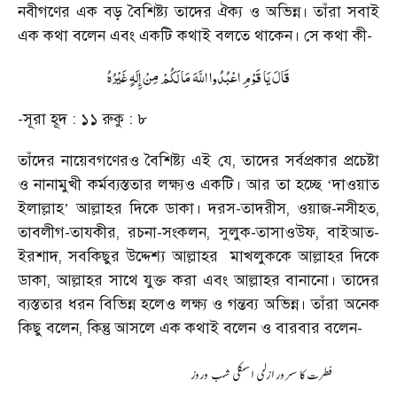
নবীগণের এক বড় বৈশিষ্ট্য তাদের ঐক্য ও অভিন্ন। তাঁরা সবাই
এক কথা বলেন এবং একটি কথাই বলতে থাকেন। সে কথা কী-
قَالَ يَا قَوْمِ اعْبُدُوا اللَّهَ مَا لَكُمْ مِنْ إِلَهٍ غَيْرُهُ
-সূরা হূদ : ১১ রুকু : ৮
তাঁদের নায়েবগণেরও বৈশিষ্ট্য এই যে, তাদের সর্বপ্রকার প্রচেষ্টা
ও নানামুখী কর্মব্যস্ততার লক্ষ্যও একটি। আর তা হচ্ছে
দাওয়াত
‘
ইলাল্লাহ
আল্লাহর দিকে ডাকা। দরস-তাদরীস, ওয়াজ-নসীহত,
’
তাবলীগ-তাযকীর, রচনা-সংকলন, সুলুক-তাসাওউফ, বাইআত-
ইরশাদ, সবকিছুর উদ্দেশ্য আল্লাহর
মাখলুককে আল্লাহর দিকে
ডাকা, আল্লাহর সাথে যুক্ত করা এবং আল্লাহর বানানো। তাদের
ব্যস্ততার ধরন বিভিন্ন হলেও লক্ষ্য ও গন্তব্য অভিন্ন। তাঁরা অনেক
কিছু বলেন, কিন্তু আসলে এক কথাই বলেন ও বারবার বলেন-
فطرت كا سرور ازلى اسكى شب وروز