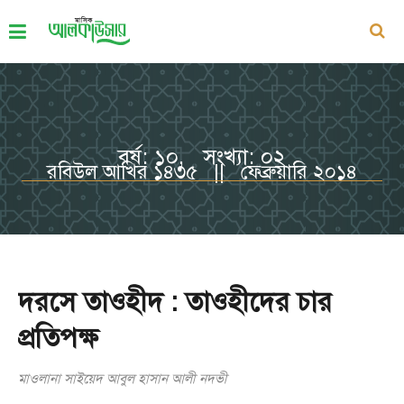
বর্ষ: ১০, সংখ্যা: ০২
রবিউল আখির ১৪৩৫ || ফেব্রুয়ারি ২০১৪
দরসে তাওহীদ : তাওহীদের চার
প্রতিপক্ষ
মাওলানা সাইয়েদ আবুল হাসান আলী নদভী