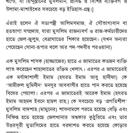
খন্ডে, যা হিন্দুস্তানের মুসলমান, প্রসিদ্ধ ও বিশিষ্ট ব্যক্তিবর্গ ও
উলামা-মাশাইখের সবচেয়ে বড় ইতিহাস-গ্রন্থ।]
এঁরাই হলেন ঐ সত্যপন্থী আলিমসমাজ, ঐ সৌভাগ্যবান বা
হতভাগা সম্প্রদায়, যারা মুসলিম রাজন্যবর্গ ও রাজ-কর্মচারীদের
হাতে জেল-জুলুম, বেত্রাঘাতের শিকার হয়েছেন। (যখন অন্যরা
পেয়েছেন সোনা-রূপার থলে আর পদ-পদবীর পরওয়ানা)
এক মুসলিম শাসক (হাজ্জাজের) হাতে এ জামাতের কতজন ব্যক্তি
লাভ করেছেন শাহাদাতের রক্তিম খেলাৎ। এরপর এ জামাতেরই
এক মর্যাদাশালী ইমাম (হযরত ইমাম আবু হানীফা) কে
আমীরুল মুমিনীন
মনসুর আববাসীর হাতে পান করতে হয়েছে
‘
’
বিষের পেয়ালা। এরপর এ জামাতেরই আরেক ইমাম (হযরত
ইমাম আহমদ ইবনে হাম্বল রাহ.) কে সবচেয়ে বড়
প্রগতিশীল
‘
’
মুসলিম বাদশাহ (মামুনের) শাসনামলে পরতে হয়েছে বেড়ি এবং
নিক্ষিপ্ত হতে হয়েছে জেলখানার অন্ধকার কুঠুরিতে এবং তার
উত্তরসূরী মুতাসিমের হাতে বরদাশত করতে হয়েছে কোড়ার