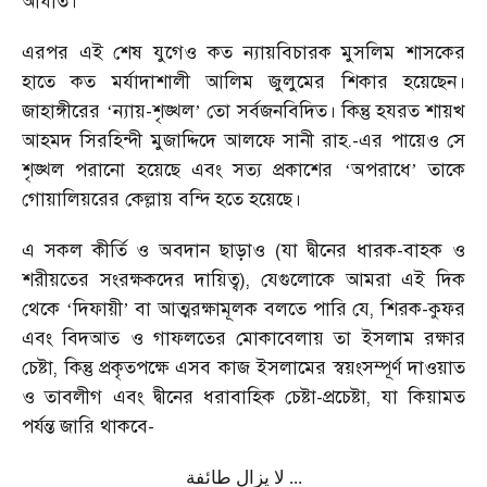
আঘাত।
এরপর এই শেষ যুগেও কত ন্যায়বিচারক মুসলিম শাসকের
হাতে কত মর্যাদাশালী আলিম জুলুমের শিকার হয়েছেন।
জাহাঙ্গীরের
ন্যায়-শৃঙ্খল
তো সর্বজনবিদিত। কিন্তু হযরত শায়খ
‘
’
আহমদ সিরহিন্দী মুজাদ্দিদে আলফে সানী রাহ.-এর পায়েও সে
শৃঙ্খল পরানো হয়েছে এবং সত্য প্রকাশের
অপরাধে
তাকে
‘
’
গোয়ালিয়রের কেল্লায় বন্দি হতে হয়েছে।
এ সকল কীর্তি ও অবদান ছাড়াও (যা দ্বীনের ধারক-বাহক ও
শরীয়তের সংরক্ষকদের দায়িত্ব), যেগুলোকে আমরা এই দিক
থেকে
দিফায়ী
বা আত্মরক্ষামূলক বলতে পারি যে, শিরক-কুফর
‘
’
এবং বিদআত ও গাফলতের মোকাবেলায় তা ইসলাম রক্ষার
চেষ্টা, কিন্তু প্রকৃতপক্ষে এসব কাজ ইসলামের স্বয়ংসম্পূর্ণ দাওয়াত
ও তাবলীগ এবং দ্বীনের ধরাবাহিক চেষ্টা-প্রচেষ্টা, যা কিয়ামত
পর্যন্ত জারি থাকবে-
لا يزال طائفة ...