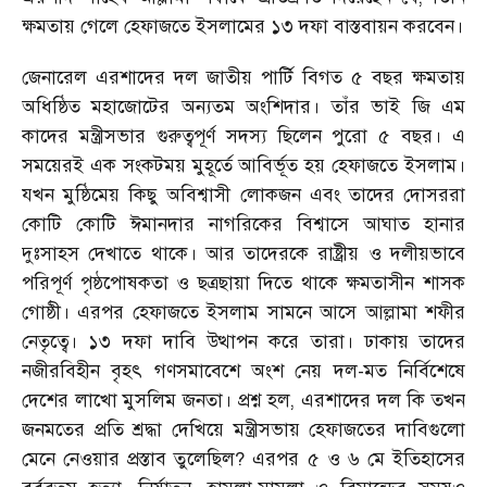
ক্ষমতায় গেলে হেফাজতে ইসলামের ১৩ দফা বাস্তবায়ন করবেন।
জেনারেল এরশাদের দল জাতীয় পার্টি বিগত ৫ বছর ক্ষমতায়
অধিষ্ঠিত মহাজোটের অন্যতম অংশিদার। তাঁর ভাই জি এম
কাদের মন্ত্রীসভার গুরুত্বপূর্ণ সদস্য ছিলেন পুরো ৫ বছর। এ
সময়েরই এক সংকটময় মুহূর্তে আবির্ভূত হয় হেফাজতে ইসলাম।
যখন মুষ্ঠিমেয় কিছু অবিশ্বাসী লোকজন এবং তাদের দোসররা
কোটি কোটি ঈমানদার নাগরিকের বিশ্বাসে আঘাত হানার
দুঃসাহস দেখাতে থাকে। আর তাদেরকে রাষ্ট্রীয় ও দলীয়ভাবে
পরিপূর্ণ পৃষ্ঠপোষকতা ও ছত্রছায়া দিতে থাকে ক্ষমতাসীন শাসক
গোষ্ঠী। এরপর হেফাজতে ইসলাম সামনে আসে আল্লামা শফীর
নেতৃত্বে। ১৩ দফা দাবি উত্থাপন করে তারা। ঢাকায় তাদের
নজীরবিহীন বৃহৎ গণসমাবেশে অংশ নেয় দল-মত নির্বিশেষে
দেশের লাখো মুসলিম জনতা। প্রশ্ন হল, এরশাদের দল কি তখন
জনমতের প্রতি শ্রদ্ধা দেখিয়ে মন্ত্রীসভায় হেফাজতের দাবিগুলো
মেনে নেওয়ার প্রস্তাব তুলেছিল? এরপর ৫ ও ৬ মে ইতিহাসের