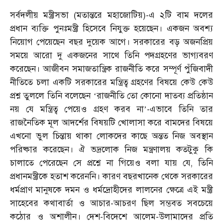
সর্বদলীয় মন্ত্রীসভা (মতান্তরে মহাজোটিয়)-এ ২টি বাম দলের
প্রধান ব্যক্তি পুনঃমন্ত্রী হিসেবে নিযুক্ত হয়েছেন। একজন অবশ্য
নিয়োগ পেয়েছেন বছর দুয়েক আগে। সরকারের বড় অজনপ্রিয়
সময়ে আরো দু একজনের সাথে তিনি পদগ্রহণের ভাগ্যবরণ
করেছেন। আজীবন সমাজতান্ত্রিক রাজনীতি করে সম্পূর্ণ পুঁজিবাদী
নীতিতে চলা একটি সরকারের মন্ত্রিত্ব গ্রহণের বিষয়ে কেউ কেউ
প্রশ্ন তুললে তিনি বলেছেন
রাজনীতি তো কোনো দাতব্য প্রতিষ্ঠান
‘
নয় যে মন্ত্রিত্ব পেয়েও গ্রহণ করব না
-এভাবে তিনি তার
’
রাজনৈতিক মূল আদর্শের বিষয়টি খোলাসা করে বামদের বিষয়ে
এখনো ভুল চিন্তায় থাকা লোকদের কাছে অন্তত নিজ অবস্থান
পরিষ্কার করেছেন। ঐ ভদ্রলোক নিজ মন্ত্রণালয় কতটুকু কি
চালাতে পেরেছেন সে প্রশ্নে না গিয়েও বলা যায় যে, তিনি
প্রধানমন্ত্রীকে হতাশ করেননি। কারণ বছরখানেক থেকে সরকারের
ধর্মপ্রাণ মানুষকে দমন ও ধর্মদ্রোহীদের লালনের ক্ষেত্রে এই মন্ত্রী
সাহেবের কথাবার্তা ও আচার-আচরণ ছিল সম্ভবত সবচেয়ে
কঠোর ও অশালীন। দেশ-বিদেশে আলেম-উলামাদের প্রতি