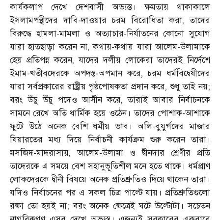
কার্যকলাপ দেখে দেশবাসী অভ্যস্ত। ক্ষমতায় থাকাকালে
ইসলামপন্থীদের দাবি-দাওয়ার চরম বিরোধিতা করা, তাদের
বিরুদ্ধে হামলা-মামলা ও অত্যাচার-নির্যাতনের কোনো সুযোগ
যারা হাতছাড়া করেন না, কথায়-কথায় যারা আলেম-উলামাকে
হেয় প্রতিপন্ন করেন, যাদের দলীয় লোকেরা তাদেরই নির্দেশে
ইমাম-খতীবদেরকে অপদস্ত-অপমান করে, চরম ধর্মবিদ্বেষীদের
যারা সর্বপ্রকারের রাষ্ট্রীয় পৃষ্ঠপোষকতা প্রদান করে, শুধু তাই নয়;
বরং উঁচু উঁচু পদেও আসীন করে, তারাই আবার নির্বাচনকে
সামনে রেখে অতি ধার্মিক হয়ে ওঠেন। তাদের পোশাক-আশাকে
ফুটে উঠে অনেক বেশি ধর্মীয় ভাব। অলি-বুযুর্গদের মাজার
যিয়ারতের মধ্য দিয়ে নির্বাচনী কার্যক্রম শুরু করেন তারা।
মসজিদ-মাদরাসায়, আলেম-উলামা ও দ্বীনদার শ্রেণীর প্রতি
তাদেরকে এ সময়ে বেশ সহানুভূতিশীল মনে হতে থাকে। ধর্মপ্রাণ
লোকদেরকে দ্বীনী বিষয়ে অনেক প্রতিশ্রুতিও দিয়ে থাকেন তারা।
যদিও নির্বাচনের পর এ সকল চিত্র পাল্টে যায়। প্রতিশ্রুতিগুলো
রক্ষা তো হয়ই না; বরং অনেক ক্ষেত্রেই ঘটে উল্টোটা। সচেতন
নাগরিকগণ এসব দেখে অভ্যস্ত। এজন্যই সরকারের একবারে