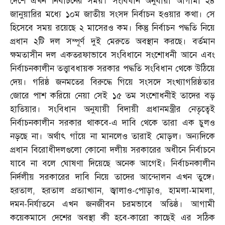
দেশে এখন নির্বাচনের সময়। সংবিধান অনুযায়ী আগামী ২৪
জানুয়ারির মধ্যে ১০ম জাতীয় সংসদ নির্বাচন হওয়ার কথা। সে
হিসেবে সময় রয়েছে ২ মাসেরও কম। কিন্তু নির্বাচন পদ্ধতি নিয়ে
প্রধান ২টি দল সম্পূর্ণ দুই মেরুতে অবস্থান করছে। বর্তমান
ক্ষমতাসীন দল একতরফাভাবে সংবিধানে সংশোধনী আনে এবং
নির্বাচনকালীন তত্ত্বাবধায়ক সরকার পদ্ধতি সংবিধান থেকে উঠিয়ে
দেয়। গরিষ্ঠ জনমতের বিরুদ্ধে গিয়ে সংসদে সংখ্যাগরিষ্ঠতার
জোরে পাশ করিয়ে নেয়া সেই ১৫ তম সংশোধনীই তাদের বড়
হাতিয়ার। সংবিধান অনুযায়ী বিদায়ী প্রধানমন্ত্রীর নেতৃত্বেই
নির্বাচনকালীন সরকার থাকবে-এ দাবি থেকে তারা এক চুলও
নড়ছে না। অর্থাৎ গাঁয়ে না মানলেও তারাই মোড়ল। অন্যদিকে
প্রধান বিরোধীদলগুলো কোনো দলীয় সরকারের অধীনে নির্বাচনে
যাবে না বলে ঘোষণা দিয়েছে অনেক আগেই। নির্বাচনকালীন
নির্দলীয় সরকারের দাবি নিয়ে তাদের আন্দোলন এখন তুঙ্গে।
হরতাল, হরতাল প্রত্যাখ্যান, জ্বালাও-পোড়াও, হামলা-মামলা,
দমন-নির্যাতনে এখন জনজীবন চরমভাবে অতিষ্ঠ। আগামী
কয়েকমাসে দেশের অবস্থা কী হবে-কারো কাছেই এর সঠিক