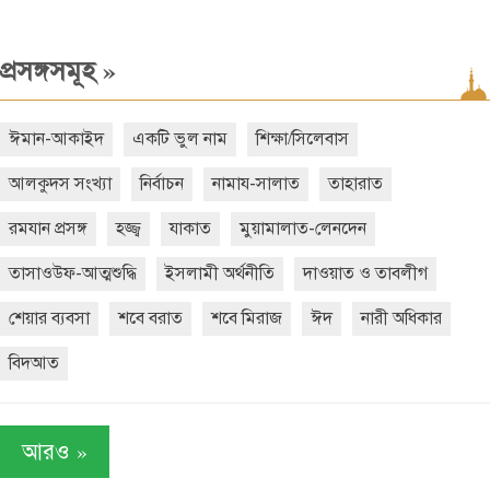
»
প্রসঙ্গসমূহ
ঈমান-আকাইদ
একটি ভুল নাম
শিক্ষা/সিলেবাস
আলকুদস সংখ্যা
নির্বাচন
নামায-সালাত
তাহারাত
রমযান প্রসঙ্গ
হজ্জ্ব
যাকাত
মুয়ামালাত-লেনদেন
তাসাওউফ-আত্মশুদ্ধি
ইসলামী অর্থনীতি
দাওয়াত ও তাবলীগ
শেয়ার ব্যবসা
শবে বরাত
শবে মিরাজ
ঈদ
নারী অধিকার
বিদআত
»
আরও