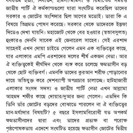
বর্বরতম হত্যা, নির্যাতন, হামলা-মামলা ও রিমান্ডের সময়ও
জাতীয় পার্টি ঐ কর্মকান্ডগুলো যারা সংঘটিত করেছিল তাদের
সরকার ও জোটের অংশিদার ছিল আগের মতোই। তারা কি এ
বিষয়ে ভিন্নমত পোষণ করেছে। সরকার থেকে তাদেরকে ইস্তফা
দিতেও দেখা যায়নি। মহাজোট থেকে বের হওয়ার (স্বভাবসুলভ)
হুংকারও দেননি সাবেক এই জেনারেল সাহেব। সেই এরশাদ
সাহেবই এখন দোয়া চাইতে গেলেন এমন এক ব্যক্তিত্বের কাছে,
যার এলাকার এমপি এরশাদের দলের শীর্ষ একজন নেতা। আর
ঐ ব্যক্তিত্বকেই দীর্ঘদিন থেকে ব্যঙ্গ করে চলেছে ক্ষমতাসীন বড়
থেকে ছোট ব্যক্তিবর্গ। এমনকি তাদের কুরআন শরীফ পোড়ানোর
দায়ে অভিযুক্ত করে দেশব্যাপী অপপ্রচার চালাচ্ছে। হাটহাজারী
এলাকার সংসদ সদস্য ও জাতীয় পার্টি নেতা এখন আল্লামা
আহমদ শফীর কাছে দোয়ার/দুআর জন্য গেলেন। এতদিন কি
তিনি তাঁর জোটের বড়দের বোঝাতে পারলেন না ঐ ব্যক্তিত্বের
মান-মর্যাদার বিষয়টি? ৫ বছরে ইসলামবিরোধী যত অপকর্ম
ক্ষমতাসীনদের দ্বারা এবং তাদের প্রত্যক্ষ বা পরোক্ষ
পৃষ্ঠপোষকতায় এদেশে সংঘটিত হয়েছে ক্ষতাসীন জোটের দ্বিতীয়