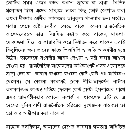
ভোটের সময় এদের কদর করতে ভুলেন না তারা। বিভিন্ন
প্রলোভন দিয়ে এদের মাধ্যমে আরো কিছু ভোট জোগাড় করা
অথবা দ্বীনদার শ্রেণীর লোকদের আনুকূল্য পাওয়ার জন্য সর্বোচ্চ
পর্যায় থেকে চেষ্টা-তদবীর চলতে থাকে। যেসব রাজনৈতিক
আলেমদেরকে তারা নিয়মিত কটাক্ষ করে থাকেন, মামলা-
মোকাদ্দমা দিয়ে ও কারাবন্দি করে নির্যাতন করে থাকেন এরাই
কিছুদিনের জন্য তাদের কাছে ভিআইপি ও অতি আকর্ষণীয় হয়ে
উঠেন। তাদেরকে সংসদীয় আসন দেওয়া ও মন্ত্রী করার আশ্বাস
দেওয়া হয়। রাজনৈতিক আলেমদের অধিকাংশই এসব প্রলোভনে
সাড়া দেন না। আবার কখনো কখনো কেউ কেউ পথ হারিয়েও
ফেলেন। যে কোনো কারণেই হোক নীতি-আদর্শের বাইরে
অনাকাঙ্ক্ষিত কান্ডও ঘটিয়ে ফেলেন কেউ কেউ। ইসলামের সাথে
এসব আদর্শহীনতার কোনো সম্পর্ক না থাকলেও এটি যে এ
দেশের সুবিধাবাদী রাজনৈতিক চরিত্রের দুঃখজনক বাস্তবতা তা
তো আর অস্বীকার করা যাবে না।
যাহোক বলছিলাম, আমাদের দেশের বারবার ক্ষমতায় অধিষ্ঠিত