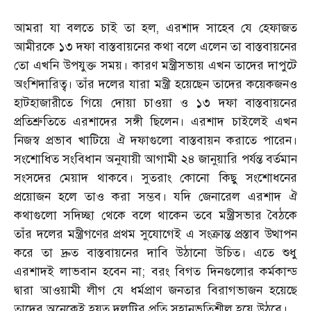
আমরা যা বলতে চাই তা হল, এরশাদ সাহেব যে হেফাজত
আমীরকে ১৩ দফা বাস্তবায়নের কথা বলে এলেন তা বাস্তবায়নের
তো এখনি উপযুক্ত সময়। কারণ মন্ত্রীসভায় এখন তাদের দাপুটে
অংশিদারিত্ব। তাঁর দলের যারা মন্ত্রী হয়েছেন তাদের কয়েকজনও
হাটহাজারীতে গিয়ে দোয়া চাওয়া ও ১৩ দফা বাস্তবায়নের
প্রতিশ্রুতিতে এরশাদের সঙ্গী ছিলেন। এরশাদ চাইলেই এখন
নিজস্ব প্রভাব খাটিয়ে ঐ দফাগুলো বাস্তবায়ন করাতে পারেন।
সংশোধিত সংবিধান অনুযায়ী আগামী ২৪ জানুয়ারি পর্যন্ত বর্তমান
সংসদের মেয়াদ থাকবে। সুতরাং কোনো কিছু সংশোধনের
প্রয়োজন হলে তাও করা সম্ভব। যদি জেনারেল এরশাদ ঐ
কথাগুলো সদিচ্ছা থেকে বলে থাকেন তবে মন্ত্রীসভার বৈঠকে
তাঁর দলের মন্ত্রীগণের প্রথম সুযোগেই এ সংক্রান্ত প্রস্তাব উত্থাপন
করে তা দ্রুত বাস্তবায়নের দাবি উঠানো উচিত। এতে শুধু
এরশাদই লাভবান হবেন না; বরং বিগত দিনগুলোর কর্মকান্ড
দ্বারা আওয়ামী লীগ যে ধর্মপ্রাণ জনতার বিরাগভাজন হয়েছে
তাদের অনেকেই হয়ত দলটির প্রতি সহানুভূতিশীল হয়ে উঠবে।