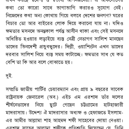
এখন করছে স্বদেশী ও স্বভাষী আপনজনেরা। এ আফসোসের
কথা তো কারো সাথে ভাগাভাগি করারও সুযোগ নেই।
নিজেদের কথা অন্য কোথায় গিয়ে বলবে দেশের জনগণ? ঘরের
বিচার তো আর বাইরের লোক দিয়ে করানো যায় না। যদিও
ক্ষমতার মসনদে অনন্তকাল পর্যন্ত আসীন থাকা এবং সেই মসনদে
অধিষ্ঠিত হওয়ার লড়াইয়ে ব্যস্ত নেত্রী নেতাগণ সালিশ মানছেন
তাদের ভিনদেশী প্রভুবন্ধুদের। দিল্লী, ওয়াশিংটন এখন তাদের
দরবার সালিশ নিয়ে ব্যস্ত সময় কাটাচ্ছে। ক্ষমতার সাধ যে কত
বেশি তা কি আর বলে বোঝাতে হয়।
দুই.
সম্প্রতি জাতীয় পার্টির চেয়ারম্যান এবং প্রায় ৯ বছরের সাবেক
রাষ্ট্রনায়ক জেনারেল (অব.) এইচ এম এরশাদ তাঁর দলের
শীর্ষনেতাদের নিয়ে ছুটে গেছেন চট্টগ্রামের হাটহাজারী
মাদরাসায়। উদ্দেশ্য ঐ মাদরাসার অধ্যক্ষ ও হেফাজতে ইসলাম-
এর আমীর আল্লামা শাহ আহমদ শফী সাহেবের দোয়া নেওয়া।
এরশাদ সাহেব আল্লামা শফীকে প্রতিশ্রুতি দিয়েছেন যে, তিনি