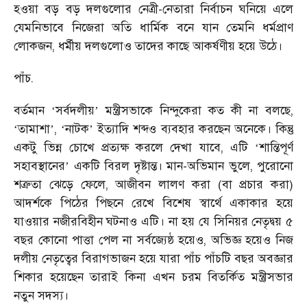
হওয়া বড় বড় দলগুলোর নেত্রী-নেতারা নির্বাচন ঘনিয়ে এলে
যেমনিভাবে নিজেরা অতি ধার্মিক বনে যান তেমনি ধর্মপ্রাণ
লোকজন, ধর্মীয় দলগুলোও তাদের কাছে আকর্ষণীয় হয়ে উঠে।
পাঁচ.
বর্তমান
সর্বদলীয়
মন্ত্রীসভাকে নিন্দুকেরা কত কী না বলছে,
‘
’
তামাশা
,
নাটক
ইত্যাদি শব্দও ব্যবহার করছেন অনেকে। কিন্তু
‘
’
‘
’
একটু ভিন্ন চোখে প্রত্যক্ষ করলে দেখা যাবে, এটি
শান্তিপূর্ণ
‘
সহাবস্থানের
একটি বিরল দৃষ্টান্ত। মান-অভিমান ভুলে, পুরোনো
’
শত্রুতা ঝেড়ে ফেলে, আজীবন লালণ করা (বা প্রচার করা)
আদর্শকে পিঠের পিছনে রেখে বিশেষ স্বার্থে একাকার হয়ে
যাওয়ার নজীরবিহীন ঘটনাও এটি। না হয় যে সিনিয়র নেতৃদ্বয় ৫
বছর কোনো পাত্তা পেল না সর্বজ্যেষ্ঠ হয়েও, অভিজ্ঞ হয়েও নিজ
দলীয় নেতৃত্বের বিরাগভাজন হয়ে যারা পাঁচ পাঁচটি বছর অবজ্ঞার
শিকার হয়েছেন তারাই কিনা এখন চরম বিতর্কিত মন্ত্রীসভার
নতুন সদস্য।