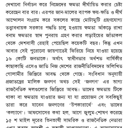
দেখানো নির্বাচন করে নিজেদের ক্ষমতা দীর্ঘায়িত করার চেষ্টা
করেছেন বার বার। এরপর জান-মালের ব্যাপক ক্ষয়-ক্ষতি ও দীর্ঘ
আন্দোলন সংগ্রাম করে সকলের কাছে মোটামুটি গ্রহণযোগ্য
তত্ত্বাবধায়ক সরকার পদ্ধতি চালু হওয়ায় ক্ষমতা আঁকড়ে রাখা
বনাম ক্ষমতার স্বাদ পুনরায় গ্রহণ করার লড়াইয়ের জাঁতাকল
থেকে দেশবাসী রেহাই পেয়েছিল কয়েকটি বছর। কিন্তু এখন
আবার সেই পুরোনো জায়গাতেই ফিরিয়ে নিয়ে যাওয়া হয়েছে
১৬ কোটি জনতাকে। অর্থাৎ স্বাধীনতার অর্ধশত বার্ষিকীর
কাছাকাছি এসেও জাতি নিজ দেশের রাজনীতিবিদদের অলিখিত
গোলামীর জিঞ্জিরে আবদ্ধ থেকে গেছে। সংবিধান অনুযায়ী
প্রজাতন্ত্রের মালিক জনগণ অথচ সেই
জনগণ
এর ভাগ্য
‘
’
রাজনৈতিক দলগুলোর জিঞ্জিরে আবদ্ধ। তাদের ক্ষমতায় টিকে
থাকা বা ক্ষমতায় যাওয়ার জন্য যা যা প্রয়োজন সে সবকিছুই
তারা করে যাবেন জনগণের
উপকারার্থে
এবং তাদের
‘
’
কল্যাণে
। আফসোসের কথা হল, আগে জুলুম-শোষণ করেছে
‘
’
১৫ শ মাইল দূরের ভিনভাষী সামরিক ও রাজনৈতিক নেতারা