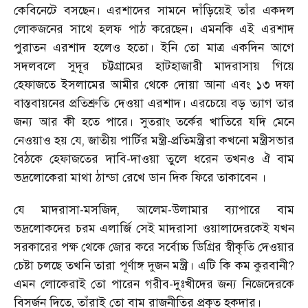
কেবিনেটে বসছেন। এরশাদের সামনে দাঁড়িয়েই তাঁর একদল
লোকজনের সাথে হলফ পাঠ করেছেন। এমনকি এই এরশাদ
পুরাতন এরশাদ হলেও হতো। ইনি তো মাত্র একদিন আগে
সদলবলে সুদূর চট্টগ্রামের হাটহাজারী মাদরাসায় গিয়ে
হেফাজতে ইসলামের আমীর থেকে দোয়া আনা এবং ১৩ দফা
বাস্তবায়নের প্রতিশ্রুতি দেওয়া এরশাদ। এরচেয়ে বড় ত্যাগ তার
জন্য আর কী হতে পারে। সুতরাং তর্কের খাতিরে যদি মেনে
নেওয়াও হয় যে, জাতীয় পার্টির মন্ত্রী-প্রতিমন্ত্রীরা কখনো মন্ত্রীসভার
বৈঠকে হেফাজতের দাবি-দাওয়া তুলে ধরেন তখনও ঐ বাম
ভদ্রলোকেরা মাথা ঠান্ডা রেখে ডান দিক ফিরে তাকাবেন ।
যে মাদরাসা-মসজিদ, আলেম-উলামার ব্যাপারে বাম
ভদ্রলোকদের চরম এলার্জি সেই মাদরাসা ওয়ালাদেরকেই যখন
সরকারের পক্ষ থেকে জোর করে সর্বোচ্চ ডিগ্রির স্বীকৃতি দেওয়ার
চেষ্টা চলছে তখনি তারা পূর্ণাঙ্গ দুজন মন্ত্রী। এটি কি কম কুরবানী?
এমন লোকেরাই তো পারেন গরীব-দুঃখীদের জন্য নিজেদেরকে
বিসর্জন দিতে, তাঁরাই তো বাম রাজনীতির প্রকৃত হকদার।