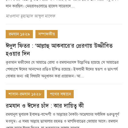
দান করছিল। মেহরাবগুলোতে হাফেয সাহেবদে…
মাওলানা মুহাম্মাদ আব্দুল মালেক
রমযান ১৪২৯
সম্পাদকীয়
ঈদুল ফিতর : ‘আল্লাহু আকবারে’র প্রেরণায় উজ্জীবিত
হওয়ার দিন
কুরআন মজীদের যে আয়াতে রোযা ও রমযানপ্রসঙ্গ উল্লেখিত হয়েছে সে আয়াতের
শেষাংশে ঈদের আনন্দের প্রতিও ইঙ্গিত রয়েছে। ইসলামী ঈদের স্বরূপ ও তাৎপর্য
বোঝার জন্য ওই বিষয়টা অনুধাবন করা প্রয়োজন। আ…
শাবান-রমযান ১৪২৮
পথের সন্ধানে
রমযান ও ঈদের চাঁদ : কার দায়িত্ব কী
রমযানুল মুবারক ইবাদত-বন্দেগী ও আল্লাহর নৈকট্য-অন্বেষণের সর্বাধিক গুরুত্বপূর্ণ
মওসুম। এ সময় আল্লাহ তাআলার রহমত ও মাগফিরাতের জোয়ার আসে। রমযান