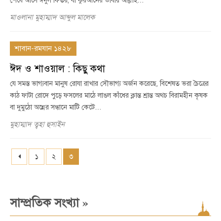
শেষে আসে ঈদুল ফিতর, যা কুরআনের ভাষায় আল্লাহ…
মাওলানা মুহাম্মাদ আব্দুল মালেক
শাবান-রমযান ১৪২৮
ঈদ ও শাওয়াল : কিছু কথা
যে সমস্ত ভাগ্যবান মানুষ রোযা রাখার সৌভাগ্য অর্জন করেছে, বিশেষত ভরা চৈত্রের
কাঠ ফাটা রোদে পুড়ে ফসলের মাঠে লাঙল কাঁধের ক্লান্ত শ্রান্ত অথচ বিরামহীন কৃষক
বা দুমুঠো অন্নের সন্ধানে মাটি কেটে…
মুহাম্মাদ ত্বহা হুসাইন
১
২
৩
»
সাম্প্রতিক সংখ্যা