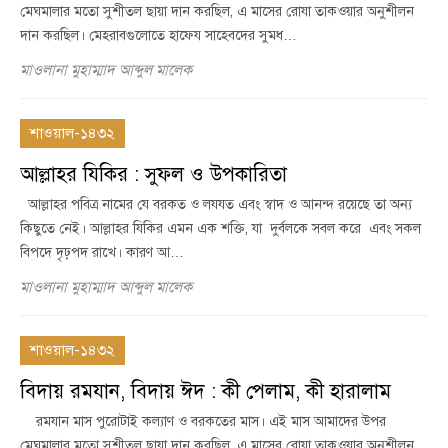
মেঘমালার মতো সুশীতল ছায়া দান করছিল, এ মাসের রোযা তাকওয়ার অনুশীলন
দান করছিল। মেহরাবগুলোতে হাফেয সাহেবদের সুমধ…
মাওলানা মুহাম্মাদ আব্দুল মালেক
শাওয়াল-১৪৩২
আল্লাহর যিকির : সুফল ও উপকারিতা
আল্লাহর পবিত্র নামের যে বরকত ও লযযত এবং স্বাদ ও আনন্দ রয়েছে তা অন্য
কিছুতে নেই। আল্লাহর যিকির এমন এক শক্তি, যা দুর্বলকে সবল করে এবং সকল
বিপদে দৃঢ়পদ রাখে। কারণ আ…
মাওলানা মুহাম্মাদ আব্দুল মালেক
শাওয়াল-১৪৩২
বিদায় রমযান, বিদায় ঈদ : কী পেলাম, কী হারালাম
রমযান মাস পুরোটাই কল্যাণ ও বরকতের মাস। এই মাস আমাদের উপর
মেঘমালার মতো সুশীতল ছায়া দান করছিল, এ মাসের রোযা তাকওয়ার অনুশীলন