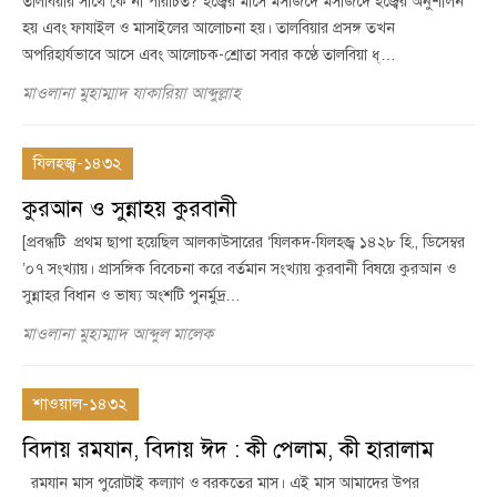
তালবিয়ার সাথে কে না পরিচিত? হজ্বের মাসে মসজিদে মসজিদে হজ্বের অনুশীলন
হয় এবং ফাযাইল ও মাসাইলের আলোচনা হয়। তালবিয়ার প্রসঙ্গ তখন
অপরিহার্যভাবে আসে এবং আলোচক-শ্রোতা সবার কণ্ঠে তালবিয়া ধ্…
মাওলানা মুহাম্মাদ যাকারিয়া আব্দুল্লাহ
যিলহজ্ব-১৪৩২
কুরআন ও সুন্নাহয় কুরবানী
[প্রবন্ধটি প্রথম ছাপা হয়েছিল আলকাউসারের ‘যিলকদ-যিলহজ্ব ১৪২৮ হি., ডিসেম্বর
’০৭ সংখ্যায়। প্রাসঙ্গিক বিবেচনা করে বর্তমান সংখ্যায় কুরবানী বিষয়ে কুরআন ও
সুন্নাহর বিধান ও ভাষ্য অংশটি পুনর্মুদ্র…
মাওলানা মুহাম্মাদ আব্দুল মালেক
শাওয়াল-১৪৩২
বিদায় রমযান, বিদায় ঈদ : কী পেলাম, কী হারালাম
রমযান মাস পুরোটাই কল্যাণ ও বরকতের মাস। এই মাস আমাদের উপর