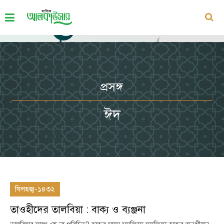
প্রসঙ্গ
ঈদ
যিলহজ্ব-১৪৩২
তাওহীদের তালবিয়া : বাক্য ও ব্যঞ্জনা