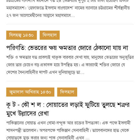
চট্টগ্রামের লালদীঘি ময়দানে গত ২৪ ফেব্রুয়ারি দুপুর ২ টায় ডাকা হয়েছিল একটি
মহাসমাবেশ। ‘হেফাজতে ইসলাম বাংলাদেশ’ নামের ব্যানারে চট্টগ্রামের শীর্ষস্থানীয়
২৭ জন আলেমেদ্বীনের আহ্বানে মহাসমাবে…
যিলহজ্ব ১৪৩০
ফিলহাল
পরিণতি: ভেতরের ক্ষয় ক্ষমতার জোরে ঠেকানো যায় না
শক্তি ও ক্ষমতার যত প্রাবল্যই থাকুক বারবার দেখা যায়, মানুষের ভেতরের অনুভূতির
জোর তার চেয়েও বড় প্রভাবক হয়ে উপস্থিত হয়। এ কারণেই শক্তির জোরে যে
দেশের সৈন্যবাহিনীর দাপট এখন দুনিয়াজুড়ে তা…
জুমাদাল আখিরাহ ১৪৩০
ফিলহাল
কূ ট - কৌ শ ল : সোয়াতের লড়াই ফুটিয়ে তুলছে শত্রুর
মুখে উল্লাসের রেখা
পাকিস্তানের সোয়াত এখন বোমা-বন্দুক আর রক্তের উপত্যকা। এক পক্ষে ইসলামী
শাসনপন্থী তালেবান। অপরপক্ষে পাকিস্তান সেনাবাহিনী। তালেবানদের হাত থেকে
সোয়াতকে মুক্ত করার জন্য পাক সেনাবাহিনী এখন …