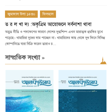
জুমাদাল উলা ১৪৩০
ফিলহাল
ত র ল খা দ্য :অকৃত্রিম আয়োজনে সর্বনাশা থাবা
অদ্ভুত নীতি ও পদক্ষেপের কারণে দেশের দুগ্ধশিল্প এখন মারাত্মক হুমকির মুখে
পড়েছে। খামারিরা দুধের দাম পাচ্ছেন না। খামারিদের কাছ থেকে দুধ কিনে বিভিন্ন
কোম্পানিতে যারা বিক্রি করেন তারাও চ…
»
সাম্প্রতিক সংখ্যা