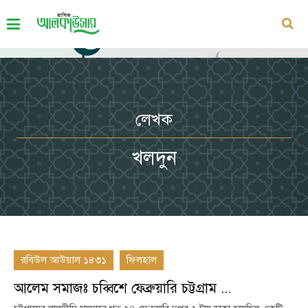
লেখক
খলদুন
রবিউল আউয়াল ১৪৩১
ফিলহাল
আলেম সমাজঃ চব্বিশে ফেব্রুয়ারি চট্টগ্রাম ...