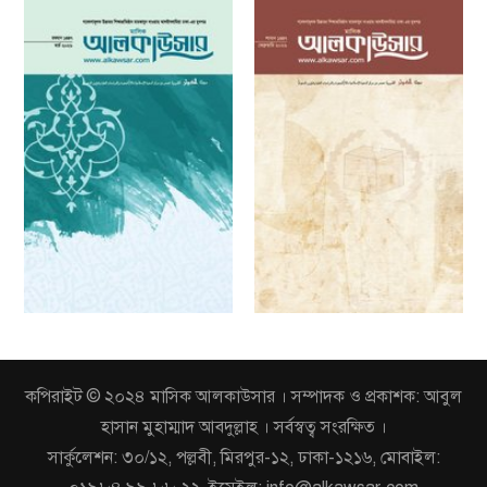
কপিরাইট © ২০২৪ মাসিক আলকাউসার । সম্পাদক ও প্রকাশক: আবুল
হাসান মুহাম্মাদ আবদুল্লাহ । সর্বস্বত্ব সংরক্ষিত ।
সার্কুলেশন: ৩০/১২, পল্লবী, মিরপুর-১২, ঢাকা-১২১৬, মোবাইল: