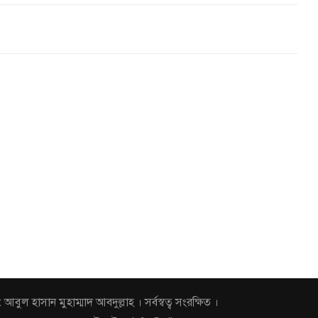
হাসান মুহাম্মাদ আবদুল্লাহ । সর্বস্বত্ব সংরক্ষিত ।