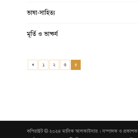
ভাষা-সাহিত্য
মূর্তি ও ভাষ্কর্য
১
২
৩
৪
কপিরাইট © ২০২৪ মাসিক আলকাউসার । সম্পাদক ও প্রকাশক: আবুল 