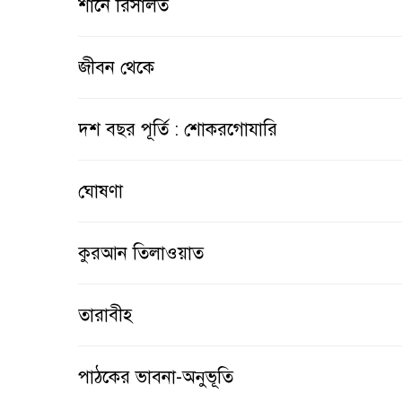
শানে রিসালত
জীবন থেকে
দশ বছর পূর্তি : শোকরগোযারি
ঘোষণা
কুরআন তিলাওয়াত
তারাবীহ
পাঠকের ভাবনা-অনুভূতি