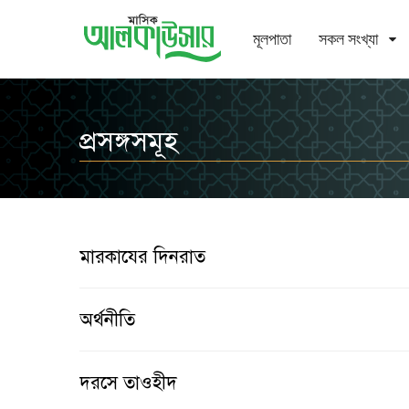
মূলপাতা
সকল সংখ্যা
প্রসঙ্গসমূহ
মারকাযের দিনরাত
অর্থনীতি
দরসে তাওহীদ