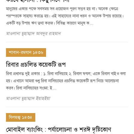
মানুষের একার পক্ষে সবসময় সব প্রয়োজন পূরণ সম্ভব হয় না। অনেক ক্ষেত্রে
পরস্পরকে সাহায্য করতে হয়। এই সাহায্যের নানা ধরন ও অনেক উপায় রয়েছে।
একটি বড় উপায় ঋণ তথা করজ। বিভিন্ন কারণে মানুষ ক…
মাওলানা মুহাম্মাদ আবদুর রাহমান
শাবান-রমযান ১৪৩৬
রিবার প্রচলিত কয়েকটি রূপ
রিবা প্রধানত দুই প্রকার : ১. রিবা নাসিয়্যাহ ২. রিবাল ফযল; একে রিবাল বাইও বলা
হয়। এখানে আমরা শুধু রিবা নাসিয়্যাহর প্রচলিত কয়েকটি রূপ নিয়ে আলোচনা
করব। রিবা নাসিয়্যাহর সংজ্ঞা: ই…
মাওলানা মুহাম্মাদ ইয়াহইয়া
যিলহজ্ব ১৪৩৪
মোবাইল ব্যাংকিং : পর্যালোচনা ও শরঈ দৃষ্টিকোণ