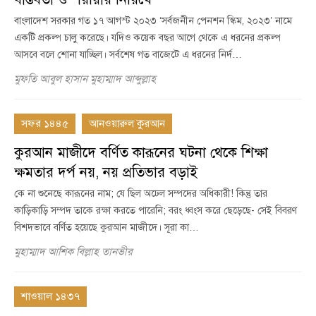
বাংলাদেশ সরকার গত ১৭ আগস্ট ২০২৩ ‘সর্বজনীন পেনশন স্কিম, ২০২৩’ নামে
একটি প্রকল্প চালু করেছে। যদিও কয়েক বছর আগে থেকে এ ধরনের প্রকল্প
আসবে বলে শোনা যাচ্ছিল। সর্বশেষ গত বাজেটে এ ধরনের নির্দ…
মুফতি আবুল হাসান মুহাম্মাদ আব্দুল্লাহ
সফর ১৪৪৫
আনওয়ারুল কুরআন
কুরআন মাজীদে বর্ণিত কারূনের ঘটনা থেকে শিক্ষা
ক্ষমতার দর্প নয়, নয় প্রতিভার বড়াই
কে না শুনেছে কারূনের নাম; যে ছিল অঢেল সম্পদের অধিকারী! কিন্তু তার
কাড়িকাড়ি সম্পদ তাকে রক্ষা করতে পারেনি; বরং ধ্বংস করে ছেড়েছে- সেই বিবরণ
বিশদভাবে বর্ণিত হয়েছে কুরআন মাজীদে। সূরা কা…
মুহাম্মাদ আশিক বিল্লাহ তানভীর
শাওয়াল ১৪৩৭