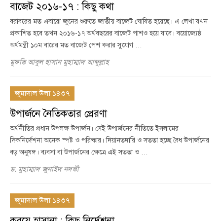
বাজেট ২০১৬-১৭ : কিছু কথা
বরাবরের মত এবারো জুনের শুরুতে জাতীয় বাজেট ঘোষিত হয়েছে। এ লেখা যখন
প্রকাশিত হবে তখন ২০১৬-১৭ অর্থবছরের বাজেট পাশও হয়ে যাবে। বয়োজ্যেষ্ঠ
অর্থমন্ত্রী ১০ম বারের মত বাজেট পেশ করার সুযোগ …
মুফতি আবুল হাসান মুহাম্মাদ আব্দুল্লাহ
জুমাদাল উলা ১৪৩৭
উপার্জনে নৈতিকতার প্রেরণা
অর্থনীতির প্রধান উপলক্ষ উপার্জন। সেই উপার্জনের নীতিতে ইসলামের
দিকনির্দেশনা অনেক স্পষ্ট ও পরিষ্কার। দিয়ানতদারি ও সততা হচ্ছে বৈধ উপার্জনের
বড় অনুষঙ্গ। ব্যবসা বা উপার্জনের ক্ষেত্রে এই সততা ও …
ড. মুহাম্মাদ জুনাইদ নদভী
জুমাদাল উলা ১৪৩৭
করযে হাসানা : কিছু নির্দেশনা