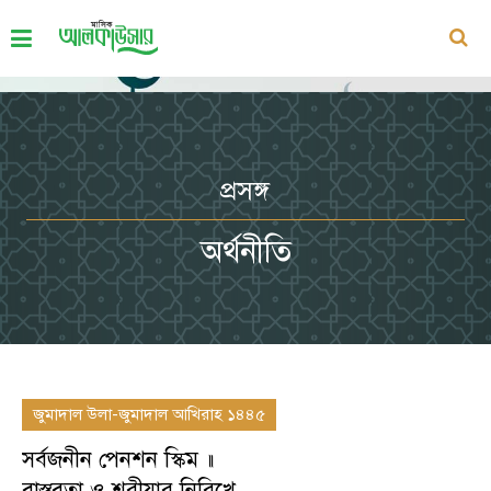
প্রসঙ্গ
অর্থনীতি
জুমাদাল উলা-জুমাদাল আখিরাহ ১৪৪৫
সর্বজনীন পেনশন স্কিম ॥
বাস্তবতা ও শরীয়ার নিরিখে