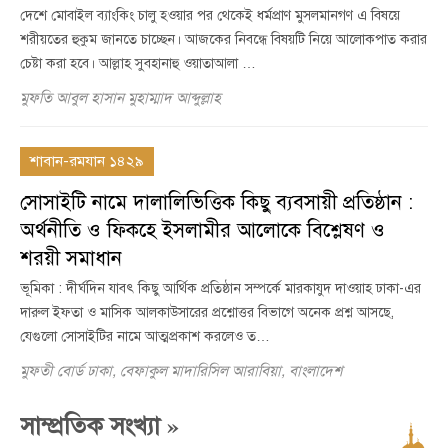
দেশে মোবাইল ব্যাংকিং চালু হওয়ার পর থেকেই ধর্মপ্রাণ মুসলমানগণ এ বিষয়ে
শরীয়তের হুকুম জানতে চাচ্ছেন। আজকের নিবন্ধে বিষয়টি নিয়ে আলোকপাত করার
চেষ্টা করা হবে। আল্লাহ সুবহানাহু ওয়াতাআলা …
মুফতি আবুল হাসান মুহাম্মাদ আব্দুল্লাহ
শাবান-রমযান ১৪২৯
সোসাইটি নামে দালালিভিত্তিক কিছু ব্যবসায়ী প্রতিষ্ঠান :
অর্থনীতি ও ফিকহে ইসলামীর আলোকে বিশ্লেষণ ও
শরয়ী সমাধান
ভূমিকা : দীর্ঘদিন যাবৎ কিছু আর্থিক প্রতিষ্ঠান সম্পর্কে মারকাযুদ দাওয়াহ ঢাকা-এর
দারুল ইফতা ও মাসিক আলকাউসারের প্রশ্নোত্তর বিভাগে অনেক প্রশ্ন আসছে,
যেগুলো সোসাইটির নামে আত্মপ্রকাশ করলেও ত…
মুফতী বোর্ড ঢাকা, বেফাকুল মাদারিসিল আরাবিয়া, বাংলাদেশ
»
সাম্প্রতিক সংখ্যা