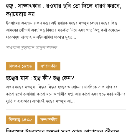
হজ্ব : সাক্ষাৎকার : রওযার ছবি তো দিলে ধারণ করবে,
ক্যামেরায় নয়
ইসলামের অন্যতম রুকন হজ্ব। এই মুবারক হজ্বের মওসুম চলছে। হজ্বের কিছু
আমলের সৌন্দর্য এবং কিছু বিষয়ের সতর্কতা নিয়ে হৃদয়জাত কিছু কথা বলেছেন
মারকাযুদ দাওয়াহ আলইসলামিয়া ঢাকা’র মুহত…
মাওলানা মুহাম্মাদ আব্দুল মালেক
যিলকদ ১৪৩৬
সম্পাদকীয়
হজ্বের মাস : হজ্ব কী? হজ্ব কেন?
এখন হজ্বের মওসুম। মিম্বরে মিম্বরে হজ্বের আলোচনা। চারদিকে সাজ সাজ রব।
কারো মুখে তালবিয়া, কারো মনে আগামীর স্বপ্ন, আর কারো হৃদয়জুড়ে মক্কা-মদীনার
স্মৃতি ও হাহাকার। এভাবেই হজ্বের মওসুম আ…
যিলহজ্ব ১৪৩৫
সম্পাদকীয়
লিবাসুল ইহরামের শুভ্রতা সত্য হোক আমাদের জীবনে