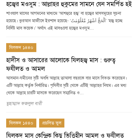
হজ্বের মওসুম : আল্লাহর হুকুমের সামনে যেন সমর্পিত হই
শাওয়াল মাসের আগমনের মাধ্যমে ‘আশহুরে হজ্ব’ বা হজ্বের মাসসমূহের সূচনা
হয়েছে। কুরআন মাজীদে ইরশাদ হয়েছে- ‘اَلْحَجُّ اَشْهُرٌ مَّعْلُوْمٰتٌ’ ‘হজ্ব হচ্ছে
নির্দিষ্ট মাস কয়েক।’ অর্থাৎ এই মাসগুলো হজ্বের মওসুম…
যিলকদ ১৪৪০
হাদীস ও আসারের আলোকে যিলহজ্ব মাস : গুরুত্ব
ফযীলত ও আমল
আসমান-যমীনের সৃষ্টি অবধি আল্লাহ তাআলা বছরকে বার মাসে বিভক্ত করেছেন।
এটি আল্লাহ কর্তৃক নির্ধারিত। পৃথিবীর সৃষ্টি থেকে এটিই আল্লাহর নিয়ম। এর মধ্য
থেকে আল্লাহ চারটি মাসকে করেছেন সম্মানিত ও…
মুহাম্মাদ ফজলুল বারী
যিলকদ ১৪৪০
প্রচলিত ভুল
যিলকদ মাস কেন্দ্রিক কিছু ভিত্তিহীন আমল ও ফযীলত