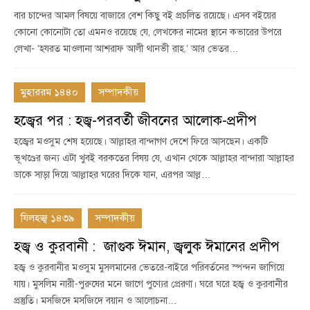
বার চান্দের আমল বিষয়ে বাজারে বেশ কিছু বই প্রচলিত রয়েছে। এসব বইয়ের
কোনো কোনোটা তো এমনও রয়েছে যে, লেখকের নামের স্থানে কভারের উপরে
লেখা- ‘হযরত মাওলানা আশরাফ আলী থানভী রাহ.’ আর ভেতর…
মুহাররম ১৪৪০
সম্পাদকীয়
হজ্বের পর : হজ্ব-পরবর্তী জীবনের আলোক-প্রদীপ
হজ্বের মওসুম শেষ হয়েছে। আল্লাহর বান্দাগণ দেশে ফিরে আসছেন। একটি
ভূখণ্ডের জন্য এটা খুবই বরকতের বিষয় যে, এখান থেকে আল্লাহর বান্দারা আল্লাহর
ডাকে সাড়া দিয়ে আল্লাহর ঘরের দিকে যান, এরপর আল্ল…
যিলহজ্ব ১৪৩৯
সম্পাদকীয়
হজ্ব ও কুরবানী : জাগুক ঈমান, জ্বলুক ঈমানের প্রদীপ
হজ্ব ও কুরবানীর মওসুম মুসলমানের ভেতরে-বাইরে পরিবর্তনের স্পন্দন জাগিয়ে
যায়। মুসলিম নারী-পুরুষের মনে জাগে পুণ্যের প্রেরণা। ঘরে ঘরে হজ্ব ও কুরবানীর
প্রস্তুতি। মসজিদে মসজিদে বয়ান ও আলোচনা…