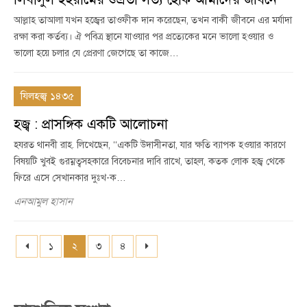
আল্লাহ তাআলা যখন হজ্বের তাওফীক দান করেছেন, তখন বাকী জীবনে এর মর্যাদা
রক্ষা করা কর্তব্য। ঐ পবিত্র স্থানে যাওয়ার পর প্রত্যেকের মনে ভালো হওয়ার ও
ভালো হয়ে চলার যে প্রেরণা জেগেছে তা কাজে…
যিলহজ্ব ১৪৩৫
হজ্ব : প্রাসঙ্গিক একটি আলোচনা
হযরত থানবী রাহ. লিখেছেন, ‘‘একটি উদাসীনতা, যার ক্ষতি ব্যাপক হওয়ার কারণে
বিষয়টি খুবই গুরম্নত্বসহকারে বিবেচনার দাবি রাখে, তাহল, কতক লোক হজ্ব থেকে
ফিরে এসে সেখানকার দুঃখ-ক…
এনআমুল হাসান
১
২
৩
৪