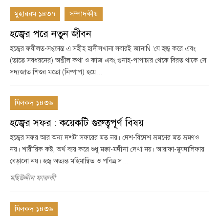
মুহাররম ১৪৩৭
সম্পাদকীয়
হজ্বের পরে নতুন জীবন
হজ্বের ফযীলত-সংক্রান্ত এ সহীহ হাদীসখানা সবারই জানাÑ ‘যে হজ্ব করে এবং
(তাতে সবধরনের) অশ্লীল কথা ও কাজ এবং গুনাহ-পাপাচার থেকে বিরত থাকে সে
সদ্যজাত শিশুর মতো (নিষ্পাপ) হয়ে…
যিলকদ ১৪৩৬
হজ্বের সফর : কয়েকটি গুরুত্বপূর্ণ বিষয়
হজ্বের সফর আর অন্য দশটা সফরের মত নয়। দেশ-বিদেশ ভ্রমণের মত ভ্রমণও
নয়। শারীরিক কষ্ট, অর্থ ব্যয় করে শুধু মক্কা-মদীনা দেখা নয়। আরাফা-মুযদালিফায়
বেড়ানো নয়। হজ্ব অত্যন্ত মহিমান্বিত ও পবিত্র স…
মহিউদ্দীন ফারুকী
যিলকদ ১৪৩৬