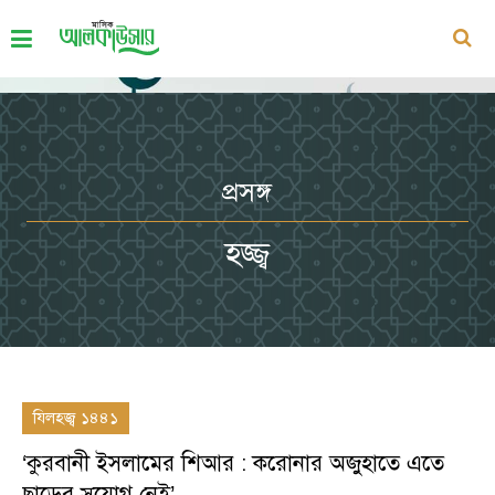
প্রসঙ্গ
হজ্জ্ব
যিলহজ্ব ১৪৪১
‘কুরবানী ইসলামের শিআর : করোনার অজুহাতে এতে
ছাড়ের সুযোগ নেই’