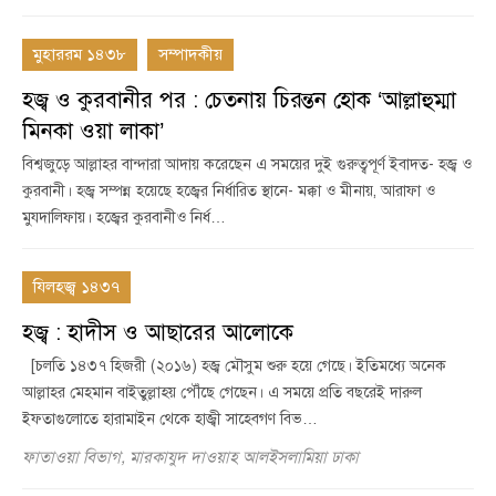
মুহাররম ১৪৩৮
সম্পাদকীয়
হজ্ব ও কুরবানীর পর : চেতনায় চিরন্তন হোক ‘আল্লাহুম্মা
মিনকা ওয়া লাকা’
বিশ্বজুড়ে আল্লাহর বান্দারা আদায় করেছেন এ সময়ের দুই গুরুত্বপূর্ণ ইবাদত- হজ্ব ও
কুরবানী। হজ্ব সম্পন্ন হয়েছে হজ্বের নির্ধারিত স্থানে- মক্কা ও মীনায়, আরাফা ও
মুযদালিফায়। হজ্বের কুরবানীও নির্ধ…
যিলহজ্ব ১৪৩৭
হজ্ব : হাদীস ও আছারের আলোকে
[চলতি ১৪৩৭ হিজরী (২০১৬) হজ্ব মৌসুম শুরু হয়ে গেছে। ইতিমধ্যে অনেক
আল্লাহর মেহমান বাইতুল্লাহ্য় পৌঁছে গেছেন। এ সময়ে প্রতি বছরেই দারুল
ইফতাগুলোতে হারামাইন থেকে হাজ্বী সাহেবগণ বিভ…
ফাতাওয়া বিভাগ, মারকাযুদ দাওয়াহ আলইসলামিয়া ঢাকা