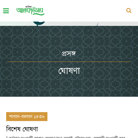
প্রসঙ্গ
ঘোষণা
শাবান-রমযান ১৪৩৬
বিশেষ ঘোষণা