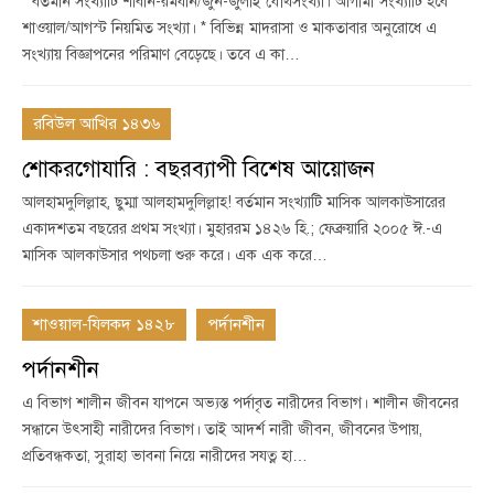
* বর্তমান সংখ্যাটি শাবান-রমযান/জুন-জুলাই যৌথসংখ্যা। আগামী সংখ্যাটি হবে
শাওয়াল/আগস্ট নিয়মিত সংখ্যা। * বিভিন্ন মাদরাসা ও মাকতাবার অনুরোধে এ
সংখ্যায় বিজ্ঞাপনের পরিমাণ বেড়েছে। তবে এ কা…
রবিউল আখির ১৪৩৬
শোকরগোযারি : বছরব্যাপী বিশেষ আয়োজন
আলহামদুলিল্লাহ, ছুম্মা আলহামদুলিল্লাহ! বর্তমান সংখ্যাটি মাসিক আলকাউসারের
একাদশতম বছরের প্রথম সংখ্যা। মুহাররম ১৪২৬ হি.; ফেব্রুয়ারি ২০০৫ ঈ.-এ
মাসিক আলকাউসার পথচলা শুরু করে। এক এক করে…
শাওয়াল-যিলকদ ১৪২৮
পর্দানশীন
পর্দানশীন
এ বিভাগ শালীন জীবন যাপনে অভ্যস্ত পর্দাবৃত নারীদের বিভাগ। শালীন জীবনের
সন্ধানে উৎসাহী নারীদের বিভাগ। তাই আদর্শ নারী জীবন, জীবনের উপায়,
প্রতিবন্ধকতা, সুরাহা ভাবনা নিয়ে নারীদের সযত্ন হা…