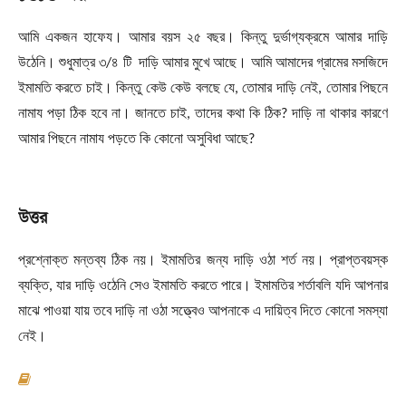
আমি একজন হাফেয। আমার বয়স ২৫ বছর। কিন্তু দুর্ভাগ্যক্রমে আমার দাড়ি
উঠেনি। শুধুমাত্র ৩/৪ টি দাড়ি আমার মুখে আছে। আমি আমাদের গ্রামের মসজিদে
ইমামতি করতে চাই। কিন্তু কেউ কেউ বলছে যে, তোমার দাড়ি নেই, তোমার পিছনে
নামায পড়া ঠিক হবে না। জানতে চাই, তাদের কথা কি ঠিক? দাড়ি না থাকার কারণে
আমার পিছনে নামায পড়তে কি কোনো অসুবিধা আছে?
উত্তর
প্রশ্নোক্ত মন্তব্য ঠিক নয়। ইমামতির জন্য দাড়ি ওঠা শর্ত নয়। প্রাপ্তবয়স্ক
ব্যক্তি, যার দাড়ি ওঠেনি সেও ইমামতি করতে পারে। ইমামতির শর্তাবলি যদি আপনার
মাঝে পাওয়া যায় তবে দাড়ি না ওঠা সত্ত্বেও আপনাকে এ দায়িত্ব দিতে কোনো সমস্যা
নেই।