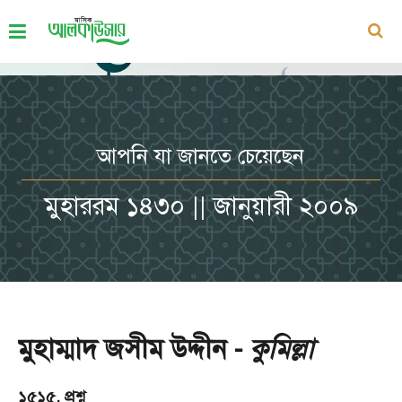
আপনি যা জানতে চেয়েছেন
মুহাররম ১৪৩০ || জানুয়ারী ২০০৯
মুহাম্মাদ জসীম উদ্দীন -
কুমিল্লা
১৫১৫. প্রশ্ন