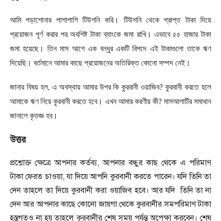
আমি পড়াশোনার পাশাপাশি টিউশনি করি। টিউশনি থেকে প্রাপ্ত টাকা দিয়ে
প্রয়োজন পূর্ণ করার পর অবশিষ্ট টাকা ব্যাংকে জমা রাখি। এভাবে ৫৫ হাজার টাকা
জমা হয়েছে। তিন মাস আগে এক বন্ধুর একটি বিপদে এই টাকাগুলো তাকে ঋণ
দিয়েছি। বর্তমানে আমার কাছে প্রয়োজনের অতিরিক্ত কোনো সম্পদ নেই।
জানার বিষয় হল
,
এ অবস্থায় আমার উপর কি কুরবানী ওয়াজিব
?
কুরবানী করতে হলে
আমাকে ঋণ নিয়ে কুরবানী করতে হবে। এখন আমার করণীয় কী
?
মাসআলাটির সমাধান
জানালে কৃতজ্ঞ হব।
উত্তর
প্রশ্নোক্ত ক্ষেত্রে আপনার কর্তব্য
,
আপনার বন্ধুর কাছ থেকে এ পরিমাণ
টাকা ফেরত চাওয়া
,
যা দিয়ে আপনি কুরবানী করতে পারেন। যদি তিনি তা
দেন তাহলে তা দিয়ে কুরবানী করা ওয়াজিব হবে। আর যদি তিনি তা না
দেন আর আপনার কাছে কোনো জায়গা থেকে কুরবানীর সমপরিমাণ টাকা
হস্তগতও না হয় তাহলে কুরবানীর শেষ সময় পর্যন্ত অপেক্ষা করবেন। শেষ