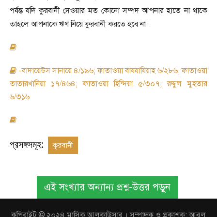
পর্যন্ত যদি কুরবানী দেওয়ার মত কোনো সম্পদ আপনার হাতে না থাকে
তাহলে আপনাকে ঋণ নিয়ে কুরবানী করতে হবে না।
-
বাদায়েউস সানায়ে ৪/১৯৬
;
ফাতাওয়া বাযযাযিয়াহ ৬/২৮৬
;
ফাতাওয়া
তাতারখানিয়া ১৭/৪৬৪
;
ফাতাওয়া হিন্দিয়া ৫/৩০৭
;
রদ্দুল মুহতার
৬/৩১৬
প্রসঙ্গসমূহ:
কুরবানী
এই সংখ্যার অন্যান্য প্রশ্ন-উত্তর পড়ুন
কপিরাইট © ২০২৪ মাসিক আলকাউসার । সম্পাদক ও প্রকাশক: আবুল