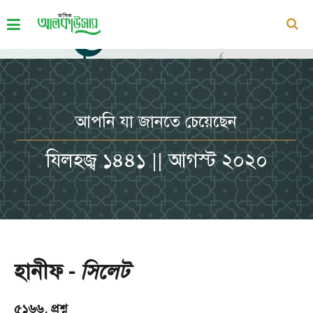
আপনি যা জানতে চেয়েছেন
যিলহজ্ব ১৪৪১ || আগস্ট ২০২০
হানীফ -
সিলেট
৫১৬৬. প্রশ্ন