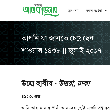
মূলপাতা
সকল সংখ্যা
আপনি যা জানতে চেয়েছেন
শাওয়াল ১৪৩৮ || জুলাই ২০১৭
উম্মে হাবীব -
উত্তরা, ঢাকা
৪১১৩. প্রশ্ন
আমি আর আমার স্বামী আমাদের ছোট্ট একটি সন্তানস