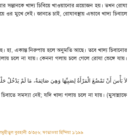
ার সন্তানকে খাদ্য চিবিয়ে খাওয়ানোর প্রয়োজন হয়। তখন রোযা
ে ওর মুখে দেই। জানতে চাই, রোযাবস্থায় এভাবে খাদ্য চিবালে
হ। হা, একান্ত নিরুপায় হলে অনুমতি আছে। তবে খাদ্য চিবানোর
ায় চলে না যায়। কেননা গলায় চলে গেলে রোযা ভেঙ্গে যায়।
لاَ بَأْسَ أَنْ تَمْضُغَ الْمَرْأَةُ لِصَبِيِّهَا وَهِيَ صَائِمَةٌ، مَا لَمْ يَدْخُلْ حَلْق
চিবাতে সমস্যা নেই; যদি খাদ্য গলায় চলে না যায়। (মুসান্নাফে
হীতুল বুরহানী ৩/৩৫৬; ফাতাওয়া হিন্দিয়া ১/১৯৯