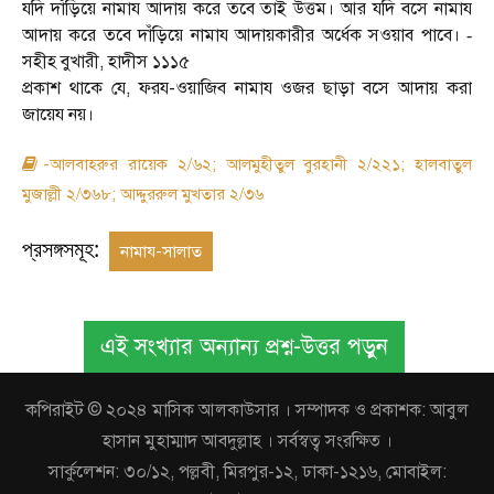
যদি দাঁড়িয়ে নামায আদায় করে তবে তাই উত্তম। আর যদি বসে নামায
আদায় করে তবে দাঁড়িয়ে নামায আদায়কারীর অর্ধেক সওয়াব পাবে।
-
সহীহ বুখারী
,
হাদীস ১১১৫
প্রকাশ থাকে যে
,
ফরয-ওয়াজিব নামায ওজর ছাড়া বসে আদায় করা
জায়েয নয়।
-আলবাহরুর রায়েক ২/৬২; আলমুহীতুল বুরহানী ২/২২১; হালবাতুল
মুজাল্লী ২/৩৬৮; আদ্দুররুল মুখতার ২/৩৬
প্রসঙ্গসমূহ:
নামায-সালাত
এই সংখ্যার অন্যান্য প্রশ্ন-উত্তর পড়ুন
কপিরাইট © ২০২৪ মাসিক আলকাউসার । সম্পাদক ও প্রকাশক: আবুল
হাসান মুহাম্মাদ আবদুল্লাহ । সর্বস্বত্ব সংরক্ষিত ।
সার্কুলেশন: ৩০/১২, পল্লবী, মিরপুর-১২, ঢাকা-১২১৬, মোবাইল: