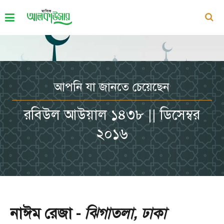
আপনি যা জানতে চেয়েছেন
রবিউল আউয়াল ১৪৩৮ || ডিসেম্বর
২০১৬
নাঈম রেজা -
ঝিগাতলা, ঢাকা