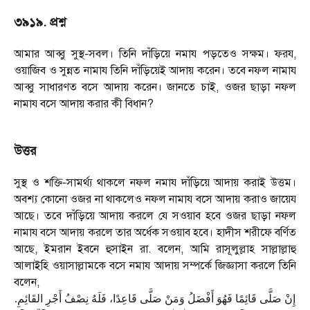
৩৯১৯. প্রশ্ন
আমার আব্বু সুস্থ-সবল। তিনি দাঁড়িয়ে নমায পড়তেও সক্ষম। ফরয
,
ওয়াজিব ও সুন্নত নামায তিনি দাঁড়িয়েই আদায় করেন। তবে নফল নামায
আব্বু সাধারণত বসে আদায় করেন। জানতে চাই
,
ওজর ছাড়া নফল
নামায বসে আদায় করার কী বিধান
?
উত্তর
সুস্থ ও শক্তি-সামর্থ্য থাকলে নফল নমায দাঁড়িয়ে আদায় করাই উত্তম।
অবশ্য কোনো ওজর না থাকলেও নফল নামায বসে আদায় করাও জায়েয
আছে। তবে দাঁড়িয়ে আদায় করলে যে সওয়াব হবে ওজর ছাড়া নফল
নামায বসে আদায় করলে তার অর্ধেক সওয়াব হবে। হাদীস শরীফে বর্ণিত
আছে
,
ইমরান ইবনে হুসাইন রা. বলেন
,
আমি রাসূলুল্লাহ সাল্লাল্লাহু
আলাইহি ওয়াসাল্লামকে বসে নমায আদায় সম্পর্কে জিজ্ঞাসা করলে তিনি
বলেন
,
.
إِنْ صَلَّى قَائِمًا فَهُوَ أَفْضَلُ وَمَنْ صَلَّى قَاعِدًا، فَلَهُ نِصْفُ أَجْرِ القَائِمِ